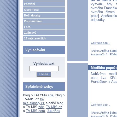
do 10. ledna 20
vyzváni, aby 
Pozvání
svatého Františk
Osobnosti
svatého života 
Boží doteky
pokoj. Apoštolsk
odpustky.
Připomínáme
Foto
Zajímavé
15 nejčtenějších
Celý text zde...
Vyhledávání
| Autor:
Anička Balin
komentářů
: 1 |
Přida
Vyhledat text
Modlitba papeže
Nabízíme modl
otce Lva XIV
Františkovi z Assi
Spřátelené weby:
Blog o FATYMu
zde
, blog o
TV-MIS.cz
tv-
mis.signaly.cz
a další blog
Celý text zde...
o TV-MIS
zde
,
TV-MIS.cz
a
TV-MIS.com
,
JukeBox
.
| Autor:
Anička Balin
komentářů
: 0 |
Přida