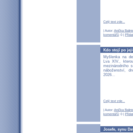
Celý text zde...
| Autor:
Anička Balin
komentářů
: 0 |
Přida
Kdo stojí po jej
Myšlenka na d
Lva XIV., ktero
mezinárodního se
náboženství, d
2026...
Celý text zde...
| Autor:
Anička Balin
komentářů
: 0 |
Přida
Josefe, synu Da