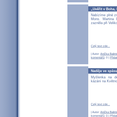
„Uvěřit v Boha,
Nabízíme plné z
Mons. Martina D
zazněla při Veliko
Celý text zde...
| Autor:
Anička Balin
komentářů
: 0 |
Přida
Naděje ve spás
Myšlenka na d
kázání na Květno
Celý text zde...
| Autor:
Anička Balin
komentářů
: 0 |
Přida