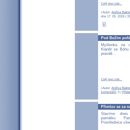
Celý text zde...
| Autor:
Anička Balin
dne 17. 05. 2026 | 3
Pod Božím poh
Myšlenka na 
Klanět se Bohu
pravdě...
Celý text zde...
| Autor:
Anička Balin
komentářů
: 0 |
Přida
Přimluv se za n
Slavíme dnes
památku Pan
Prostřednice všec