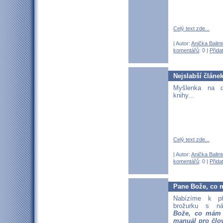
Celý text zde...
| Autor:
Anička Balin
komentářů
: 0 |
Přida
Nejslabší článe
Myšlenka na 
knihy...
Celý text zde...
| Autor:
Anička Balin
komentářů
: 0 |
Přida
Pane Bože, co m
Nabízíme k př
brožurku s 
Bože, co mám 
manuál pro člov