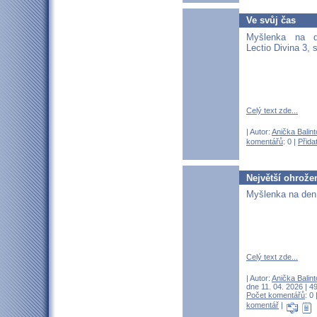
Ve svůj čas
Myšlenka na 
Lectio Divina 3, s
Celý text zde...
| Autor:
Anička Balin
komentářů
: 0 |
Přida
Největší ohrože
Myšlenka na den 
Celý text zde...
| Autor:
Anička Balin
dne 11. 04. 2026 | 49
Počet komentářů
: 0 
komentář
|