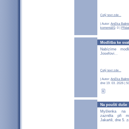
Celý text zde...
| Autor:
Anička Balin
komentářů
: 0 |
Přida
Modlitba ke sva
Nabízíme modl
Josefovi...
Celý text zde...
| Autor:
Anička Balin
dne 19. 03. 2026 | 5
Na poušti duše
Myšlenka na 
zazněla při 
Jakartě, dne 5. z