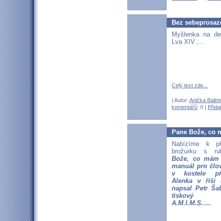
Bez sebeprosazo
Myšlenka na d
Lva XIV.,...
Celý text zde...
| Autor:
Anička Balin
komentářů
: 0 |
Přida
Pane Bože, co m
Nabízíme k př
brožurku s 
Bože, co mám 
manuál pro člov
v kostele př
Alenka v říši 
napsal Petr Ša
tiskový a
A.M.I.M.S.....