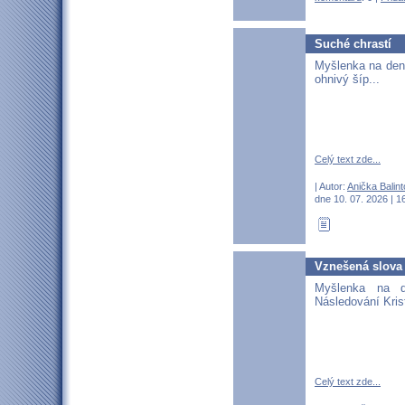
Suché chrastí
Myšlenka na den
ohnivý šíp...
Celý text zde...
| Autor:
Anička Balin
dne 10. 07. 2026 | 1
Vznešená slova
Myšlenka na 
Následování Krist
Celý text zde...