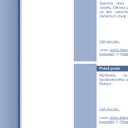
Slavíme dnes 
Josefa, Dělníka 
na den nabízí
Večerních chval..
Celý text zde...
| Autor:
Anička Balin
komentářů
: 0 |
Přida
Právě proto
Myšlenka 
facebookového p
Bohem...
Celý text zde...
| Autor:
Anička Balin
komentářů
: 0 |
Přida