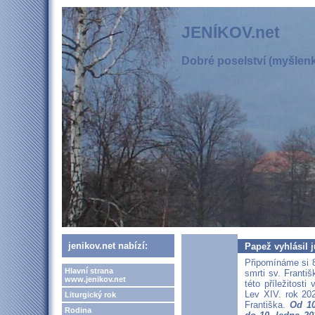
JENÍKOV.net
Dobré poselství (myšlenka
jenikov.net nabízí:
Papež vyhlásil j
Připomínáme si 8
Hlavní strana
smrti sv. Františ
www.jenikov.net
této příležitosti
Lev XIV. rok 20
Liturgický rok
Františka.
Od 10
Rodina