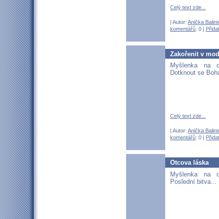
Celý text zde...
| Autor:
Anička Balin
komentářů
: 0 |
Přida
Zakořenit v mod
Myšlenka na 
Dotknout se Boha
Celý text zde...
| Autor:
Anička Balin
komentářů
: 0 |
Přida
Otcova láska
Myšlenka na 
Poslední bitva...