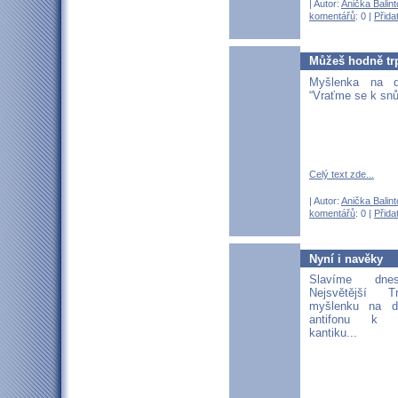
| Autor:
Anička Balin
komentářů
: 0 |
Přida
Můžeš hodně tr
Myšlenka na 
“Vraťme se k snů
Celý text zde...
| Autor:
Anička Balin
komentářů
: 0 |
Přida
Nyní i navěky
Slavíme dne
Nejsvětější T
myšlenku na d
antifonu k Z
kantiku...