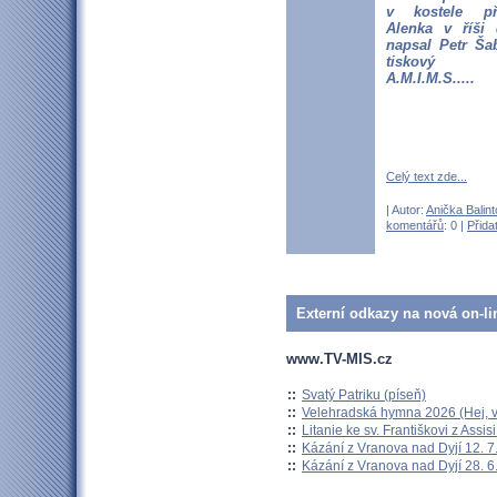
v kostele př
Alenka v říši 
napsal Petr Ša
tiskový a
A.M.I.M.S.....
Celý text zde...
| Autor:
Anička Balin
komentářů
: 0 |
Přida
Externí odkazy na nová on-li
www.TV-MIS.cz
::
Svatý Patriku (píseň)
::
Velehradská hymna 2026 (Hej, v
::
Litanie ke sv. Františkovi z Assisi
::
Kázání z Vranova nad Dyjí 12. 7
::
Kázání z Vranova nad Dyjí 28. 6