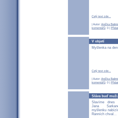
Celý text zde...
| Autor:
Anička Balin
komentářů
: 0 |
Přida
V objetí
Myšlenka na den 
Celý text zde...
| Autor:
Anička Balin
komentářů
: 0 |
Přida
Sláva buď muži,
Slavíme dnes 
Jana Sarkan
myšlenku nabíz
Ranních chval...