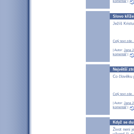
komentář
|
Slovo kříže
Ježíš Kristu
Celý text zde..
| Autor:
Jana J
komentář
|
Největší ztr
Co člověku p
Celý text zde..
| Autor:
Jana J
komentář
|
Když se du
Život není 
víkend či n