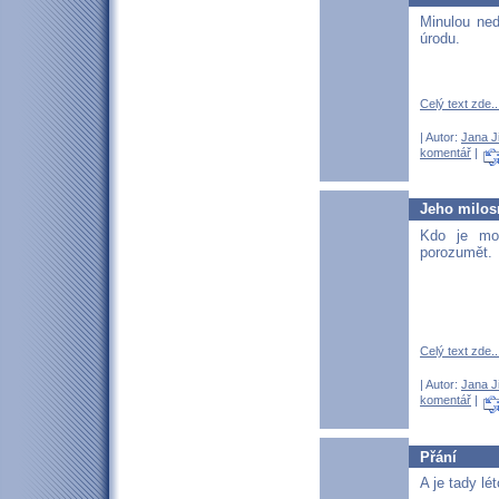
Minulou ned
úrodu.
Celý text zde..
| Autor:
Jana J
komentář
|
Jeho milosr
Kdo je mou
porozumět.
Celý text zde..
| Autor:
Jana J
komentář
|
Přání
A je tady lé