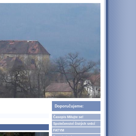
Doporučujeme:
Časopis Milujte se!
Společenství čistých srdcí
FATYM