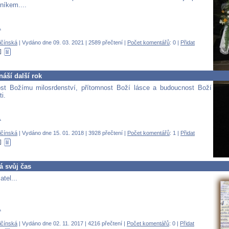
níkem....
.
ičínská
| Vydáno dne 09. 03. 2021 | 2589 přečtení |
Počet komentářů
: 0 |
Přidat
áší další rok
ost Božímu milosrdenství, přítomnost Boží lásce a budoucnost Boží
ti.
.
ičínská
| Vydáno dne 15. 01. 2018 | 3928 přečtení |
Počet komentářů
: 1 |
Přidat
 svůj čas
tel...
.
ičínská
| Vydáno dne 02. 11. 2017 | 4216 přečtení |
Počet komentářů
: 0 |
Přidat