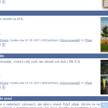
s zemřel na kříži.
.
ičínská
| Vydáno dne 31. 03. 2017 | 4319 přečtení |
Počet komentářů
: 5 |
Přidat
áta
rospěje, získá-li celý svět, ale uškodí své duši.( Mk 8,3)
.
ičínská
| Vydáno dne 13. 03. 2017 | 4659 přečtení |
Počet komentářů
: 0 |
Přidat
še unaví
jen o radostech, výkonech, ale také o únavě. Když přijde, těšíme se na
a spánek a čerpáme nové síly. Ale život člověka se neodehrává jen v