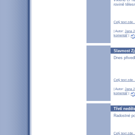
rovině těles
Celý text zde..
| Autor:
Jana J
komentář
|
Slavnost Z
Dnes přived
Celý text zde..
| Autor:
Jana J
komentář
|
Třetí neděl
Radostné pos
Celý text zde..