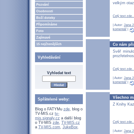
velkým otaz
Pozvání
Osobnosti
Celý text zde..
Boží doteky
Připomínáme
| Autor:
Jana J
komentář
|
Foto
Zajímavé
Co nám přin
15 nejčtenějších
Svěř minul
prozřetelnos
Vyhledávání
Celý text zde..
Vyhledat text
| Autor:
Jana J
komentář
|
Všechno má
Spřátelené weby:
Z Knihy Kaza
Blog o FATYMu
zde
, blog o
TV-MIS.cz
tv-
mis.signaly.cz
a další blog
Celý text zde..
o TV-MIS
zde
,
TV-MIS.cz
a
TV-MIS.com
,
JukeBox
.
| Autor:
Jana J