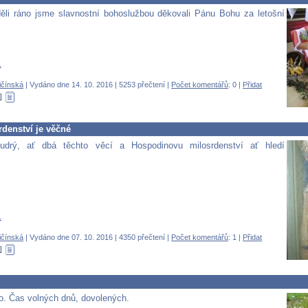
ěli ráno jsme slavnostní bohoslužbou děkovali Pánu Bohu za letošní
.
ičínská
| Vydáno dne 14. 10. 2016 | 5253 přečtení |
Počet komentářů
: 0 |
Přidat
denství je věčné
drý, ať dbá těchto věcí a Hospodinovu milosrdenství ať hledí
.
ičínská
| Vydáno dne 07. 10. 2016 | 4350 přečtení |
Počet komentářů
: 1 |
Přidat
to. Čas volných dnů, dovolených.