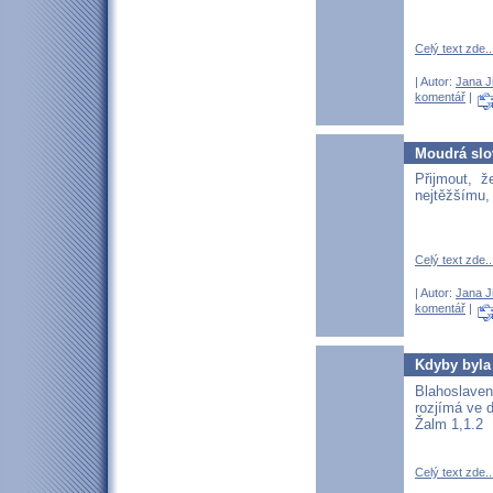
Celý text zde..
| Autor:
Jana J
komentář
|
Moudrá slo
Přijmout, 
nejtěžšímu, 
Celý text zde..
| Autor:
Jana J
komentář
|
Kdyby byla
Blahoslave
rozjímá ve d
Žalm 1,1.2
Celý text zde..