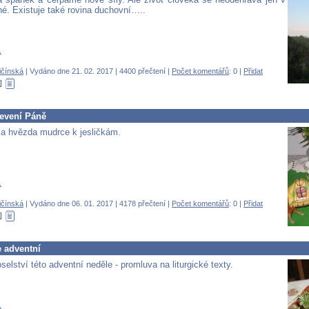
né. Existuje také rovina duchovní…..
.
ičínská
| Vydáno dne 21. 02. 2017 | 4400 přečtení |
Počet komentářů
: 0 |
Přidat
jevení Páně
la hvězda mudrce k jesličkám.
.
ičínská
| Vydáno dne 06. 01. 2017 | 4178 přečtení |
Počet komentářů
: 0 |
Přidat
e adventní
elství této adventní neděle - promluva na liturgické texty.
.