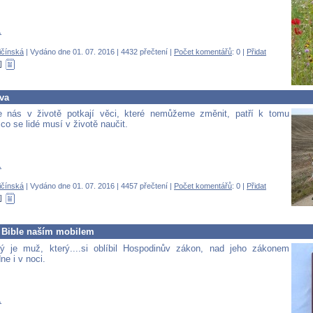
.
ičínská
| Vydáno dne 01. 07. 2016 | 4432 přečtení |
Počet komentářů
: 0 |
Přidat
va
že nás v životě potkají věci, které nemůžeme změnit, patří k tomu
co se lidé musí v životě naučit.
.
ičínská
| Vydáno dne 01. 07. 2016 | 4457 přečtení |
Počet komentářů
: 0 |
Přidat
 Bible naším mobilem
ný je muž, který....si oblíbil Hospodinův zákon, nad jeho zákonem
ne i v noci.
.