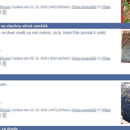
ičínská
| Vydáno dne 11. 12. 2016 | 4423 přečtení |
Počet komentářů
: 0 |
Přidat
na všechny věrné zemřelé
 se dnes modlí za své známé, za ty, které Pán povolal k sobě.
.
ičínská
| Vydáno dne 02. 11. 2016 | 4242 přečtení |
Počet komentářů
: 0 |
Přidat
 sám.
.
ičínská
| Vydáno dne 16. 10. 2016 | 4471 přečtení |
Počet komentářů
: 0 |
Přidat
 za úrodu