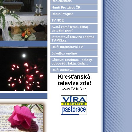
Res claritatis
Hnutí Pro život ČR
Rádio Proglas
TV NOE
Svatá země Izrael, Sinaj -
virtuální pouť
Internetová televize zdarma
TV-MIS.cz
Další internetové TV
JukeBox on-line
Církevní restituce - otázky,
odpovědi, fakta, čísla....
Další odkazy...