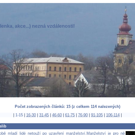
enka, akce...) nezná vzdálenosti!
Počet zobrazených článků: 15 (z celkem 114 nalezených)
|
1-15
|
16-30
|
31-45
|
46-60
|
61-75
|
76-90
|
91-105
|
106-114
|
slib
bě mladí lidé netouží po uzavření manželství.Manželství je pro ně