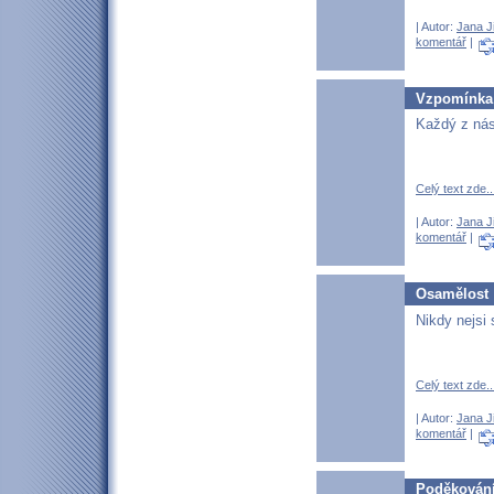
| Autor:
Jana J
komentář
|
Vzpomínka 
Každý z nás
Celý text zde..
| Autor:
Jana J
komentář
|
Osamělost
Nikdy nejsi
Celý text zde..
| Autor:
Jana J
komentář
|
Poděkování