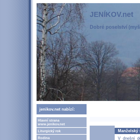
JENÍKOV.net
Dobré poselství (myšl
jenikov.net nabízí:
Hlavní strana
www.jenikov.net
Manželský 
Liturgický rok
V dnešní do
Rodina