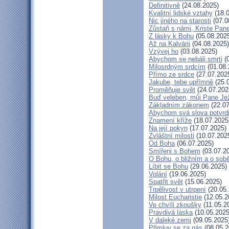
Definitivně
(24.08.2025)
Kvalitní lidské vztahy
(18.0
Nic jiného na starosti
(07.0
Zůstaň s námi, Kriste Pan
Z lásky k Bohu
(05.08.202
Až na Kalvárii
(04.08.2025)
Vzývej ho
(03.08.2025)
Abychom se nebáli smrti
(0
Milosrdným srdcím
(01.08.
Přímo ze srdce
(27.07.202
Jakube, tebe upřímně
(25.
Proměňuje svět
(24.07.202
Buď veleben, můj Pane Jež
Základním zákonem
(22.07
Abychom svá slova potvrdi
Znamení kříže
(18.07.2025
Na její pokyn
(17.07.2025)
Zvláštní milosti
(10.07.202
Od Boha
(06.07.2025)
Smířeni s Bohem
(03.07.2
O Bohu, o bližním a o sob
Líbit se Bohu
(29.06.2025)
Volání
(19.06.2025)
Spatřit svět
(15.06.2025)
Trpělivost v utrpení
(20.05.
Milost Eucharistie
(12.05.2
Ve chvíli zkoušky
(11.05.2
Pravdivá láska
(10.05.2025
V daleké zemi
(09.05.2025
Přimluv se za nás
(08.05.2