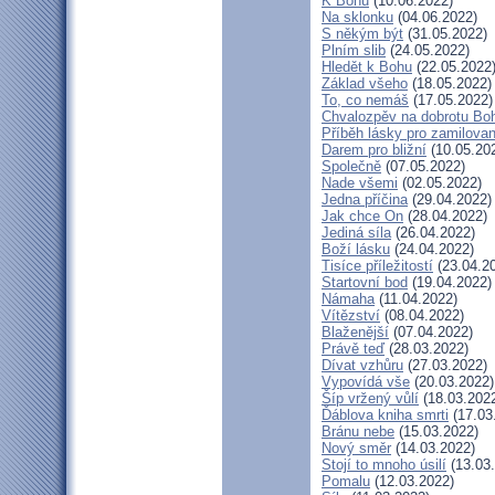
K Bohu
(10.06.2022)
Na sklonku
(04.06.2022)
S někým být
(31.05.2022)
Plním slib
(24.05.2022)
Hledět k Bohu
(22.05.2022
Základ všeho
(18.05.2022)
To, co nemáš
(17.05.2022)
Chvalozpěv na dobrotu Bo
Příběh lásky pro zamilova
Darem pro bližní
(10.05.20
Společně
(07.05.2022)
Nade všemi
(02.05.2022)
Jedna příčina
(29.04.2022)
Jak chce On
(28.04.2022)
Jediná síla
(26.04.2022)
Boží lásku
(24.04.2022)
Tisíce příležitostí
(23.04.2
Startovní bod
(19.04.2022)
Námaha
(11.04.2022)
Vítězství
(08.04.2022)
Blaženější
(07.04.2022)
Právě teď
(28.03.2022)
Dívat vzhůru
(27.03.2022)
Vypovídá vše
(20.03.2022)
Šíp vržený vůlí
(18.03.202
Ďáblova kniha smrti
(17.03
Bránu nebe
(15.03.2022)
Nový směr
(14.03.2022)
Stojí to mnoho úsilí
(13.03
Pomalu
(12.03.2022)