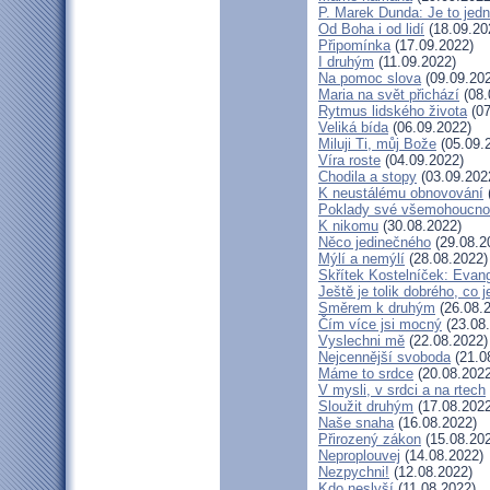
P. Marek Dunda: Je to jedn
Od Boha i od lidí
(18.09.20
Připomínka
(17.09.2022)
I druhým
(11.09.2022)
Na pomoc slova
(09.09.20
Maria na svět přichází
(08.
Rytmus lidského života
(07
Veliká bída
(06.09.2022)
Miluji Ti, můj Bože
(05.09.
Víra roste
(04.09.2022)
Chodila a stopy
(03.09.202
K neustálému obnovování
Poklady své všemohoucno
K nikomu
(30.08.2022)
Něco jedinečného
(29.08.2
Mýlí a nemýlí
(28.08.2022)
Skřítek Kostelníček: Evang
Ještě je tolik dobrého, co 
Směrem k druhým
(26.08.
Čím více jsi mocný
(23.08
Vyslechni mě
(22.08.2022)
Nejcennější svoboda
(21.0
Máme to srdce
(20.08.2022
V mysli, v srdci a na rtech
Sloužit druhým
(17.08.2022
Naše snaha
(16.08.2022)
Přirozený zákon
(15.08.20
Neproplouvej
(14.08.2022)
Nezpychni!
(12.08.2022)
Kdo neslyší
(11.08.2022)