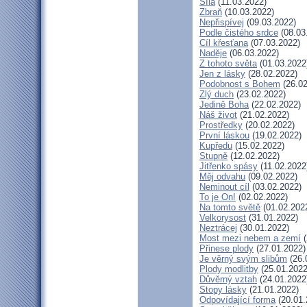
Síla
(11.03.2022)
Zbraň
(10.03.2022)
Nepřispívej
(09.03.2022)
Podle čistého srdce
(08.03
Cíl křesťana
(07.03.2022)
Naděje
(06.03.2022)
Z tohoto světa
(01.03.2022
Jen z lásky
(28.02.2022)
Podobnost s Bohem
(26.02
Zlý duch
(23.02.2022)
Jedině Boha
(22.02.2022)
Náš život
(21.02.2022)
Prostředky
(20.02.2022)
První láskou
(19.02.2022)
Kupředu
(15.02.2022)
Stupně
(12.02.2022)
Jitřenko spásy
(11.02.2022
Měj odvahu
(09.02.2022)
Neminout cíl
(03.02.2022)
To je On!
(02.02.2022)
Na tomto světě
(01.02.202
Velkorysost
(31.01.2022)
Neztrácej
(30.01.2022)
Most mezi nebem a zemí
(
Přinese plody
(27.01.2022)
Je věrný svým slibům
(26.
Plody modlitby
(25.01.2022
Důvěrný vztah
(24.01.2022
Stopy lásky
(21.01.2022)
Odpovídající forma
(20.01.