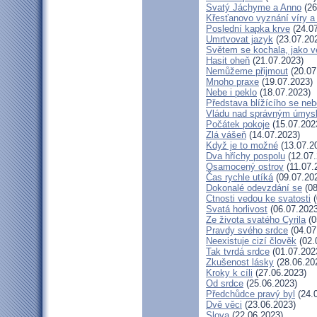
Svatý Jáchyme a Anno
(26
Křesťanovo vyznání víry a
Poslední kapka krve
(24.07
Umrtvovat jazyk
(23.07.20
Světem se kochala, jako ve
Hasit oheň
(21.07.2023)
Nemůžeme přijmout
(20.07
Mnoho praxe
(19.07.2023)
Nebe i peklo
(18.07.2023)
Představa blížícího se neb
Vládu nad správným úmys
Počátek pokoje
(15.07.202
Zlá vášeň
(14.07.2023)
Když je to možné
(13.07.2
Dva hříchy pospolu
(12.07.
Osamocený ostrov
(11.07.
Čas rychle utíká
(09.07.20
Dokonalé odevzdání se
(08
Ctnosti vedou ke svatosti
(
Svatá horlivost
(06.07.2023
Ze života svatého Cyrila
(0
Pravdy svého srdce
(04.07
Neexistuje cizí člověk
(02.
Tak tvrdá srdce
(01.07.202
Zkušenost lásky
(28.06.20
Kroky k cíli
(27.06.2023)
Od srdce
(25.06.2023)
Předchůdce pravý byl
(24.
Dvě věci
(23.06.2023)
Slova
(22.06.2023)