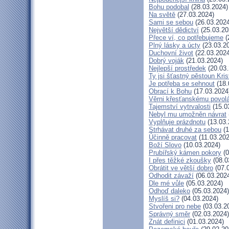
Bohu podobal
(28.03.2024)
Na světě
(27.03.2024)
Sami se sebou
(26.03.2024
Největší dědictví
(25.03.20
Přece ví, co potřebujeme
(
Plný lásky a úcty
(23.03.2
Duchovní život
(22.03.2024
Dobrý voják
(21.03.2024)
Nejlepší prostředek
(20.03.
Ty jsi šťastný pěstoun Kri
Je potřeba se sehnout
(18.
Obrací k Bohu
(17.03.2024
Věrni křesťanskému povol
Tajemství vytrvalosti
(15.0
Nebyl mu umožněn návrat
Vyplňuje prázdnotu
(13.03.
Strhávat druhé za sebou
(1
Účinně pracovat
(11.03.202
Boží Slovo
(10.03.2024)
Prubířský kámen pokory
(0
I přes těžké zkoušky
(08.0
Obrátit ve větší dobro
(07.
Odhodit závaží
(06.03.202
Dle mé vůle
(05.03.2024)
Odhoď daleko
(05.03.2024)
Myslíš si?
(04.03.2024)
Stvořeni pro nebe
(03.03.2
Správný směr
(02.03.2024)
Znát definici
(01.03.2024)