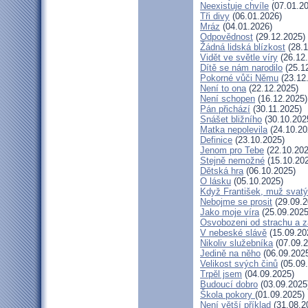
Neexistuje chvíle
(07.01.20
Tři divy
(06.01.2026)
Mráz
(04.01.2026)
Odpovědnost
(29.12.2025)
Žádná lidská blízkost
(28.1
Vidět ve světle víry
(26.12
Dítě se nám narodilo
(25.1
Pokorné vůči Němu
(23.12
Není to ona
(22.12.2025)
Není schopen
(16.12.2025)
Pán přichází
(30.11.2025)
Snášet bližního
(30.10.202
Matka nepolevila
(24.10.20
Definice
(23.10.2025)
Jenom pro Tebe
(22.10.202
Stejně nemožné
(15.10.20
Dětská hra
(06.10.2025)
O lásku
(05.10.2025)
Když František, muž svatý
Nebojme se prosit
(29.09.2
Jako moje víra
(25.09.2025
Osvobozeni od strachu a z
V nebeské slávě
(15.09.20
Nikoliv služebníka
(07.09.2
Jedině na něho
(06.09.202
Velikost svých činů
(05.09
Trpěl jsem
(04.09.2025)
Budoucí dobro
(03.09.2025
Škola pokory
(01.09.2025)
Není větší příklad
(31.08.2