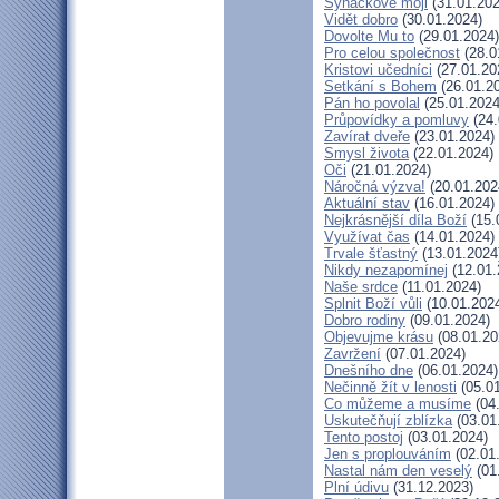
Synáčkové moji
(31.01.202
Vidět dobro
(30.01.2024)
Dovolte Mu to
(29.01.2024)
Pro celou společnost
(28.0
Kristovi učedníci
(27.01.20
Setkání s Bohem
(26.01.2
Pán ho povolal
(25.01.2024
Průpovídky a pomluvy
(24.
Zavírat dveře
(23.01.2024)
Smysl života
(22.01.2024)
Oči
(21.01.2024)
Náročná výzva!
(20.01.202
Aktuální stav
(16.01.2024)
Nejkrásnější díla Boží
(15.
Využívat čas
(14.01.2024)
Trvale šťastný
(13.01.2024
Nikdy nezapomínej
(12.01.
Naše srdce
(11.01.2024)
Splnit Boží vůli
(10.01.202
Dobro rodiny
(09.01.2024)
Objevujme krásu
(08.01.20
Zavržení
(07.01.2024)
Dnešního dne
(06.01.2024)
Nečinně žít v lenosti
(05.01
Co můžeme a musíme
(04
Uskutečňují zblízka
(03.01
Tento postoj
(03.01.2024)
Jen s proplouváním
(02.01
Nastal nám den veselý
(01
Plní údivu
(31.12.2023)