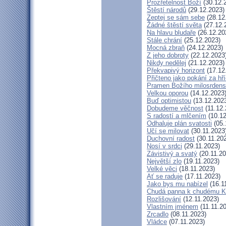
Prozřetelnost Boží
(30.12.
Štěstí národů
(29.12.2023)
Zeptej se sám sebe
(28.12
Žádné štěstí světa
(27.12.
Na hlavu bludaře
(26.12.20
Stále chrání
(25.12.2023)
Mocná zbraň
(24.12.2023)
Z jeho dobroty
(22.12.2023
Nikdy nedělej
(21.12.2023)
Překvapivý horizont
(17.12
Přičteno jako pokání za hř
Pramen Božího milosrdens
Velkou oporou
(14.12.2023
Buď optimistou
(13.12.202
Dobudeme věčnost
(11.12.
S radostí a mlčením
(10.12
Odhaluje plán svatosti
(05.
Učí se milovat
(30.11.2023
Duchovní radost
(30.11.20
Nosí v srdci
(29.11.2023)
Závistivý a svatý
(20.11.20
Největší zlo
(19.11.2023)
Velké věci
(18.11.2023)
Ať se raduje
(17.11.2023)
Jako bys mu nabízel
(16.1
Chudá panna k chudému Kr
Rozlišování
(12.11.2023)
Vlastním jménem
(11.11.2
Zrcadlo
(08.11.2023)
Vládce
(07.11.2023)