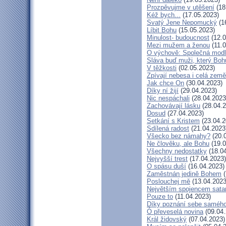
Prozpěvujme v utěšení
(18
Kéž bych...
(17.05.2023)
Svatý Jene Nepomucký
(1
Líbit Bohu
(15.05.2023)
Minulost- budoucnost
(12.0
Mezi mužem a ženou
(11.0
O výchově: Společná modlit
Sláva buď muži, který Bohu
V těžkosti
(02.05.2023)
Zpívají nebesa i celá země
Jak chce On
(30.04.2023)
Díky ní žijí
(29.04.2023)
Nic nespáchali
(28.04.2023
Zachovávají lásku
(28.04.2
Dosud
(27.04.2023)
Setkání s Kristem
(23.04.2
Sdílená radost
(21.04.2023
Všecko bez námahy?
(20.
Ne člověku, ale Bohu
(19.0
Všechny nedostatky
(18.04
Nejvyšší trest
(17.04.2023)
O spásu duší
(16.04.2023)
Zaměstnán jedině Bohem
(
Poslouchej mě
(13.04.2023
Největším spojencem sata
Pouze to
(11.04.2023)
Díky poznání sebe saméh
Ó převeselá novina
(09.04.
Král židovský
(07.04.2023)