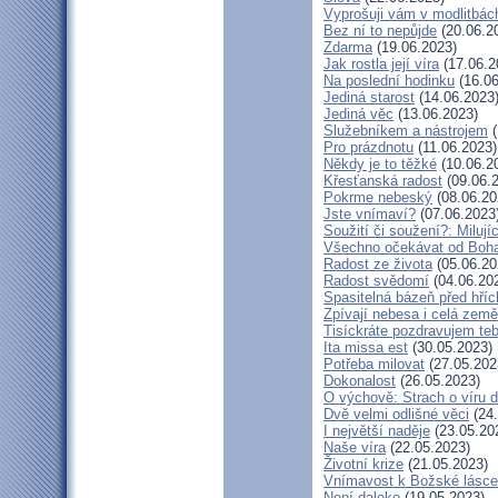
Vyprošuji vám v modlitbác
Bez ní to nepůjde
(20.06.2
Zdarma
(19.06.2023)
Jak rostla její víra
(17.06.2
Na poslední hodinku
(16.06
Jediná starost
(14.06.2023
Jediná věc
(13.06.2023)
Služebníkem a nástrojem
(
Pro prázdnotu
(11.06.2023)
Někdy je to těžké
(10.06.2
Křesťanská radost
(09.06.
Pokrme nebeský
(08.06.20
Jste vnímaví?
(07.06.2023
Soužití či soužení?: Milují
Všechno očekávat od Boh
Radost ze života
(05.06.20
Radost svědomí
(04.06.20
Spasitelná bázeň před hří
Zpívají nebesa i celá země
Tisíckráte pozdravujem teb
Ita missa est
(30.05.2023)
Potřeba milovat
(27.05.202
Dokonalost
(26.05.2023)
O výchově: Strach o víru dě
Dvě velmi odlišné věci
(24.
I největší naděje
(23.05.20
Naše víra
(22.05.2023)
Životní krize
(21.05.2023)
Vnímavost k Božské lásce.
Není daleko
(19.05.2023)