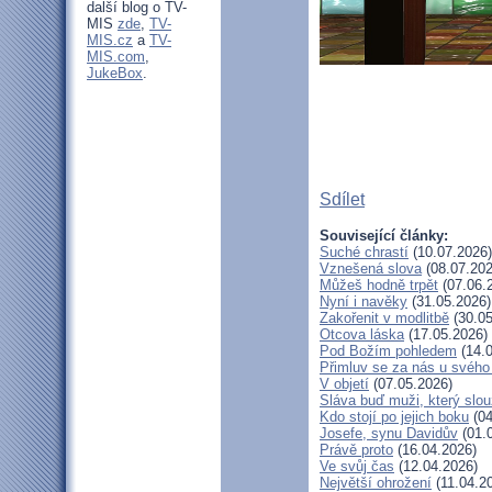
další blog o TV-
MIS
zde
,
TV-
MIS.cz
a
TV-
MIS.com
,
JukeBox
.
Sdílet
Související články:
Suché chrastí
(10.07.2026)
Vznešená slova
(08.07.202
Můžeš hodně trpět
(07.06.
Nyní i navěky
(31.05.2026)
Zakořenit v modlitbě
(30.05
Otcova láska
(17.05.2026)
Pod Božím pohledem
(14.0
Přimluv se za nás u svéh
V objetí
(07.05.2026)
Sláva buď muži, který slou
Kdo stojí po jejich boku
(04
Josefe, synu Davidův
(01.
Právě proto
(16.04.2026)
Ve svůj čas
(12.04.2026)
Největší ohrožení
(11.04.2