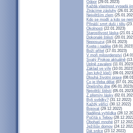
Odpor
(29.01.2023)
Každá vlastnost vypadá ji
Ztrácíme zásluhy
(26.01.2
Největším zlem
(25.01.202
Kdo se modlí a kdo se nem
Přináší smrt duši i tělu
(23.
Okolnosti
(22.01.2023)
Starostlivost láska
(21.01.
Dokonalé štěstí
(20.01.202
Neposuzuj
(19.01.2023)
Kvete i naděje
(18.01.2023
Boží přítel
(17.01.2023)
V moři milosrdenství
(14.0
Svatý Prokop aktuálně
(13
Úplně zavaleni
(11.01.2023
Základ ve víře
(10.01.2023
Jen když klečí
(09.01.2023
Dlouhá životní praxe
(08.01
Co je třeba dělat
(07.01.20
Dnešního dne
(06.01.2023)
Největší štěstí
(05.01.2023
Z přemíry lásky
(02.01.202
Byli svědky?
(31.12.2022)
Každý věřící
(30.12.2022)
Bojovat
(29.12.2022)
Nadějná vyhlídka
(28.12.20
Počítá s Tebou
(28.12.202
Obohatí mnohé
(27.12.202
Ježíšův domov
(24.12.202
Dát srdce
(23.12.2022)