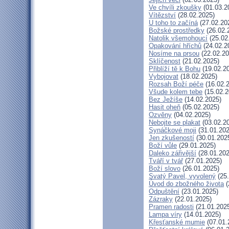
Ve chvíli zkoušky
(01.03.2
Vítězství
(28.02.2025)
U toho to začíná
(27.02.20
Božské prostředky
(26.02.
Natolik všemohoucí
(25.02
Opakování hříchů
(24.02.2
Nosíme na prsou
(22.02.20
Sklíčenost
(21.02.2025)
Přiblíží tě k Bohu
(19.02.2
Vybojovat
(18.02.2025)
Rozsah Boží péče
(16.02.
Všude kolem tebe
(15.02.2
Bez Ježíše
(14.02.2025)
Hasit oheň
(05.02.2025)
Ozvěny
(04.02.2025)
Nebojte se plakat
(03.02.2
Synáčkové moji
(31.01.202
Jen zkušeností
(30.01.202
Boží vůle
(29.01.2025)
Daleko zářivější
(28.01.202
Tváří v tvář
(27.01.2025)
Boží slovo
(26.01.2025)
Svatý Pavel, vyvolený
(25.
Úvod do zbožného života
(
Odpuštění
(23.01.2025)
Zázraky
(22.01.2025)
Pramen radosti
(21.01.202
Lampa víry
(14.01.2025)
Křesťanské mumie
(07.01.