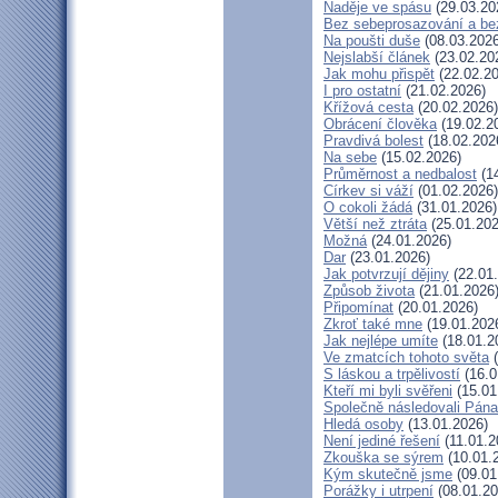
Naděje ve spásu
(29.03.20
Bez sebeprosazování a bez
Na poušti duše
(08.03.2026
Nejslabší článek
(23.02.20
Jak mohu přispět
(22.02.20
I pro ostatní
(21.02.2026)
Křížová cesta
(20.02.2026)
Obrácení člověka
(19.02.2
Pravdivá bolest
(18.02.202
Na sebe
(15.02.2026)
Průměrnost a nedbalost
(14
Církev si váží
(01.02.2026)
O cokoli žádá
(31.01.2026)
Větší než ztráta
(25.01.202
Možná
(24.01.2026)
Dar
(23.01.2026)
Jak potvrzují dějiny
(22.01
Způsob života
(21.01.2026
Připomínat
(20.01.2026)
Zkroť také mne
(19.01.202
Jak nejlépe umíte
(18.01.2
Ve zmatcích tohoto světa
(
S láskou a trpělivostí
(16.0
Kteří mi byli svěřeni
(15.01
Společně následovali Pána
Hledá osoby
(13.01.2026)
Není jediné řešení
(11.01.2
Zkouška se sýrem
(10.01.
Kým skutečně jsme
(09.01
Porážky i utrpení
(08.01.20