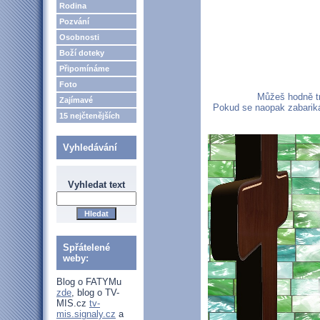
Rodina
Pozvání
Osobnosti
Boží doteky
Připomínáme
Foto
Můžeš hodně tr
Zajímavé
Pokud se naopak zabarikád
15 nejčtenějších
Vyhledávání
Vyhledat text
Spřátelené
weby:
Blog o FATYMu
zde
, blog o TV-
MIS.cz
tv-
mis.signaly.cz
a