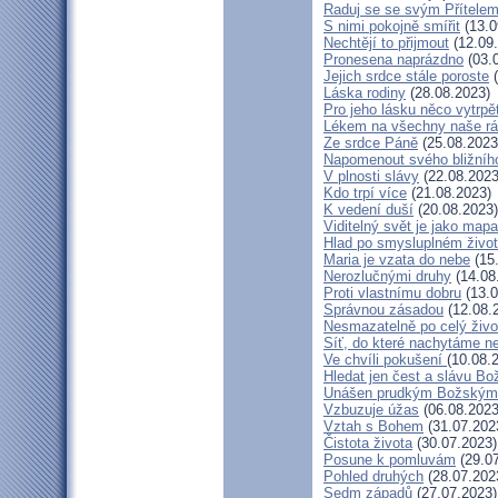
Raduj se se svým Přítele
S nimi pokojně smířit
(13.0
Nechtějí to přijmout
(12.09
Pronesena naprázdno
(03.
Jejich srdce stále poroste
(
Láska rodiny
(28.08.2023)
Pro jeho lásku něco vytrpě
Lékem na všechny naše r
Ze srdce Páně
(25.08.2023
Napomenout svého bližníh
V plnosti slávy
(22.08.2023
Kdo trpí více
(21.08.2023)
K vedení duší
(20.08.2023)
Viditelný svět je jako mapa
Hlad po smysluplném živo
Maria je vzata do nebe
(15
Nerozlučnými druhy
(14.08
Proti vlastnímu dobru
(13.0
Správnou zásadou
(12.08.
Nesmazatelně po celý živo
Síť, do které nachytáme ne
Ve chvíli pokušení
(10.08.
Hledat jen čest a slávu Bo
Unášen prudkým Božským
Vzbuzuje úžas
(06.08.2023
Vztah s Bohem
(31.07.202
Čistota života
(30.07.2023)
Posune k pomluvám
(29.07
Pohled druhých
(28.07.202
Sedm západů
(27.07.2023)