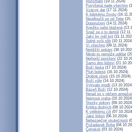
Rozjímání
(19.11.2024)
Povýšená nade všechno
(1
Vzácný dar
(17.11.2024)
K lidskému životu
(16.11.2
Neodloučit se od Tebe
(15.
Doporučení
(14.11.2024)
Anežko naše blažená
(13.1
Snaž se o to denně
(12.11.
Jaký by měl být
(11.11.202
Splnit svůj slib
(10.11.2024
Ví všechno
(09.11.2024)
Nejtěžší pokání
(30.10.202
Nikdo to nemůže udělat
(29
Nejhorší ponížení
(22.10.2
Samo dno lidství
(21.10.20
Boží láska
(17.10.2024)
Pluh bolesti
(16.10.2024)
Drobné zlosti
(15.10.2024)
Boží vůle
(14.10.2024)
Vytrvale modlí
(13.10.2024
Bázeň Boží
(12.10.2024)
Nerad se v něčem angažuj
Najmout vraha
(10.10.2024
Stezky pokory
(09.10.2024
Kritika druhých
(08.10.2024
K velikému cíli
(07.10.2024
Jaké štěstí
(06.10.2024)
Nebezpečné skutečnosti
(0
Požadavek Boha
(04.10.20
Čehokoli
(03.10.2024)