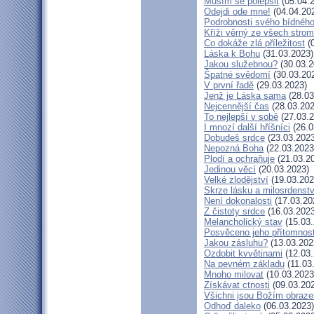
Musím se polepšit
(05.04.
Odejdi ode mne!
(04.04.20
Podrobnosti svého bídného
Kříži věrný ze všech stro
Co dokáže zlá příležitost
(0
Láska k Bohu
(31.03.2023)
Jakou služebnou?
(30.03.2
Špatné svědomí
(30.03.20
V první řadě
(29.03.2023)
Jenž je Láska sama
(28.03
Nejcennější čas
(28.03.202
To nejlepší v sobě
(27.03.2
I mnozí další hříšníci
(26.0
Dobudeš srdce
(23.03.2023
Nepozná Boha
(22.03.2023
Plodí a ochraňuje
(21.03.2
Jedinou věcí
(20.03.2023)
Velké zlodějství
(19.03.202
Skrze lásku a milosrdenstv
Není dokonalosti
(17.03.20
Z čistoty srdce
(16.03.2023
Melancholický stav
(15.03.
Posvěceno jeho přítomnost
Jakou zásluhu?
(13.03.202
Ozdobit kvvětinami
(12.03.
Na pevném základu
(11.03
Mnoho milovat
(10.03.2023
Získávat ctnosti
(09.03.20
Všichni jsou Božím obraz
Odhoď daleko
(06.03.2023)