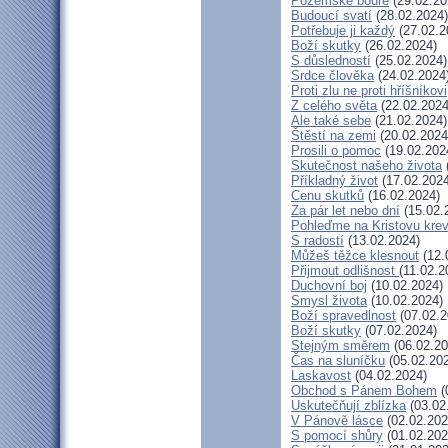
Pozemské bouře
(29.02.20
Budoucí svatí
(28.02.2024)
Potřebuje ji každý
(27.02.2
Boží skutky
(26.02.2024)
S důsledností
(25.02.2024)
Srdce člověka
(24.02.2024
Proti zlu ne proti hříšníkovi
Z celého světa
(22.02.2024
Ale také sebe
(21.02.2024)
Štěstí na zemi
(20.02.2024
Prosili o pomoc
(19.02.202
Skutečnost našeho života
Příkladný život
(17.02.2024
Cenu skutků
(16.02.2024)
Za pár let nebo dní
(15.02.
Pohleďme na Kristovu kre
S radostí
(13.02.2024)
Můžeš těžce klesnout
(12.
Přijmout odlišnost
(11.02.2
Duchovní boj
(10.02.2024)
Smysl života
(10.02.2024)
Boží spravedlnost
(07.02.2
Boží skutky
(07.02.2024)
Stejným směrem
(06.02.20
Čas na sluníčku
(05.02.20
Laskavost
(04.02.2024)
Obchod s Pánem Bohem
(
Uskutečňují zblízka
(03.02
V Pánově lásce
(02.02.202
S pomocí shůry
(01.02.202