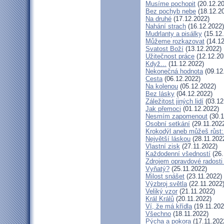
Musíme pochopit
(20.12.20
Bez pochyb nebe
(18.12.2
Na druhé
(17.12.2022)
Nahání strach
(16.12.2022)
Mudrlanty a pisálky
(15.12
Můžeme rozkazovat
(14.12
Svatost Boží
(13.12.2022)
Užitečnost práce
(12.12.20
Když...
(11.12.2022)
Nekonečná hodnota
(09.12
Cesta
(06.12.2022)
Na kolenou
(05.12.2022)
Bez lásky
(04.12.2022)
Záležitost jiných lidí
(03.12
Jak přemoci
(01.12.2022)
Nesmím zapomenout
(30.1
Osobní setkání
(29.11.202
Krokodýl aneb můžeš růst: 
Největší láskou
(28.11.202
Vlastní zisk
(27.11.2022)
Každodenní všedností
(26.
Zdrojem opravdové radosti 
Vyňatý?
(25.11.2022)
Milost snášet
(23.11.2022)
Výzbroj světla
(22.11.2022
Veliký vzor
(21.11.2022)
Král Králů
(20.11.2022)
Ví, že má křídla
(19.11.202
Všechno
(18.11.2022)
Pýcha a pokora
(17.11.202