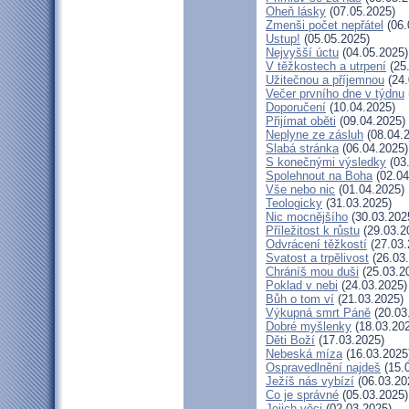
Oheň lásky
(07.05.2025)
Zmenši počet nepřátel
(06.
Ustup!
(05.05.2025)
Nejvyšší úctu
(04.05.2025)
V těžkostech a utrpení
(25
Užitečnou a příjemnou
(24.
Večer prvního dne v týdnu
Doporučení
(10.04.2025)
Přijímat oběti
(09.04.2025)
Neplyne ze zásluh
(08.04.
Slabá stránka
(06.04.2025)
S konečnými výsledky
(03
Spolehnout na Boha
(02.04
Vše nebo nic
(01.04.2025)
Teologicky
(31.03.2025)
Nic mocnějšího
(30.03.202
Příležitost k růstu
(29.03.2
Odvrácení těžkostí
(27.03.
Svatost a trpělivost
(26.03
Chráníš mou duši
(25.03.2
Poklad v nebi
(24.03.2025)
Bůh o tom ví
(21.03.2025)
Výkupná smrt Páně
(20.03
Dobré myšlenky
(18.03.20
Děti Boží
(17.03.2025)
Nebeská míza
(16.03.2025
Ospravedlnění najdeš
(15.
Ježíš nás vybízí
(06.03.20
Co je správné
(05.03.2025)
Jejich věci
(02.03.2025)