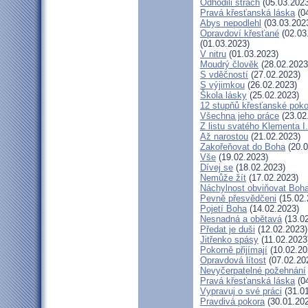
Odhodili strach
(05.03.2023
Pravá křesťanská láska
(04
Abys nepodlehl
(03.03.202
Opravdoví křesťané
(02.03
(01.03.2023)
V nitru
(01.03.2023)
Moudrý člověk
(28.02.2023
S vděčností
(27.02.2023)
S výjimkou
(26.02.2023)
Škola lásky
(25.02.2023)
12 stupňů křesťanské poko
Všechna jeho práce
(23.02
Z listu svatého Klementa I.
Až narostou
(21.02.2023)
Zakořeňovat do Boha
(20.0
Vše
(19.02.2023)
Dívej se
(18.02.2023)
Nemůže žít
(17.02.2023)
Náchylnost obviňovat Boh
Pevně přesvědčeni
(15.02.
Pojetí Boha
(14.02.2023)
Nesnadná a obětavá
(13.02
Předat je duši
(12.02.2023)
Jitřenko spásy
(11.02.2023
Pokorně přijímají
(10.02.20
Opravdová lítost
(07.02.20
Nevyčerpatelné požehnání
Pravá křesťanská láska
(04
Vypravuj o své práci
(31.01
Pravdivá pokora
(30.01.20