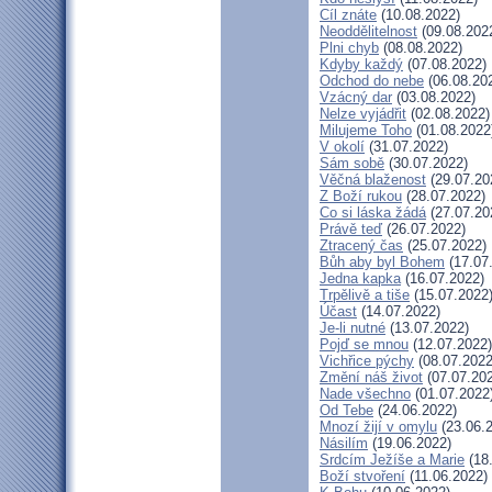
Cíl znáte
(10.08.2022)
Neoddělitelnost
(09.08.202
Plni chyb
(08.08.2022)
Kdyby každý
(07.08.2022)
Odchod do nebe
(06.08.20
Vzácný dar
(03.08.2022)
Nelze vyjádřit
(02.08.2022)
Milujeme Toho
(01.08.2022
V okolí
(31.07.2022)
Sám sobě
(30.07.2022)
Věčná blaženost
(29.07.20
Z Boží rukou
(28.07.2022)
Co si láska žádá
(27.07.20
Právě teď
(26.07.2022)
Ztracený čas
(25.07.2022)
Bůh aby byl Bohem
(17.07
Jedna kapka
(16.07.2022)
Trpělivě a tiše
(15.07.2022
Účast
(14.07.2022)
Je-li nutné
(13.07.2022)
Pojď se mnou
(12.07.2022)
Vichřice pýchy
(08.07.2022
Změní náš život
(07.07.20
Nade všechno
(01.07.2022
Od Tebe
(24.06.2022)
Mnozí žijí v omylu
(23.06.
Násilím
(19.06.2022)
Srdcím Ježíše a Marie
(18
Boží stvoření
(11.06.2022)