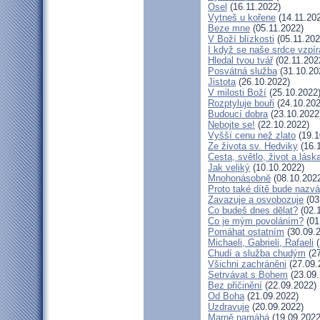
Osel
(16.11.2022)
Vytneš u kořene
(14.11.20
Beze mne
(05.11.2022)
V Boží blízkosti
(05.11.202
I když se naše srdce vzpír
Hledal tvou tvář
(02.11.202
Posvátná služba
(31.10.20
Jistota
(26.10.2022)
V milosti Boží
(25.10.2022
Rozptyluje bouři
(24.10.202
Budoucí dobra
(23.10.2022
Nebojte se!
(22.10.2022)
Vyšší cenu než zlato
(19.1
Ze života sv. Hedviky
(16.
Cesta, světlo, život a lásk
Jak veliký
(10.10.2022)
Mnohonásobně
(08.10.202
Proto také dítě bude nazv
Zavazuje a osvobozuje
(03
Co budeš dnes dělat?
(02.
Co je mým povoláním?
(01
Pomáhat ostatním
(30.09.
Michaeli, Gabrieli, Rafaeli
(
Chudí a služba chudým
(27
Všichni zachráněni
(27.09.
Setrvávat s Bohem
(23.09.
Bez přičinění
(22.09.2022)
Od Boha
(21.09.2022)
Uzdravuje
(20.09.2022)
Marně namáhá
(19.09.2022