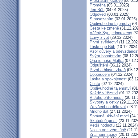
Přešťastní králové
(06.01.
Proměna
(05.01.2025)
Jen Bůh
(04.01.2025)
Odpověď
(03.01.2025)
S nasazením
(02.01.2025)
Obdivuhodné tajemství
(01
Cesta ke změně
(31.12.20
Věčný Syn jednorozený
(30
Lživý život
(29.12.2024)
První svědectví
(11.12.202
Láskou je Bůh
(10.12.2024
Vzor důvěry a odevzdanost
Svým bohatstvím
(08.12.2
Ona je naše Matka
(07.12.
Odpuštění
(06.12.2024)
První a hlavní zbraň
(05.12
Doporučení
(04.12.2024)
Láska a spokojenost
(03.1
Cesta
(02.12.2024)
Obdivuhodné tajemství
(01
Každé vítězství
(01.12.202
V Jeho přítomnosti
(30.11.
Skvosty a cetky
(29.11.20
Za všechno děkovat
(28.11
Mnoho dát
(27.11.2024)
Správné užívání moci
(24.
Skutečně prosil
(23.11.202
Větší hodnotu
(22.11.2024)
Nosila ve svém lůně
(21.11
Znamení spásy
(20.11.202