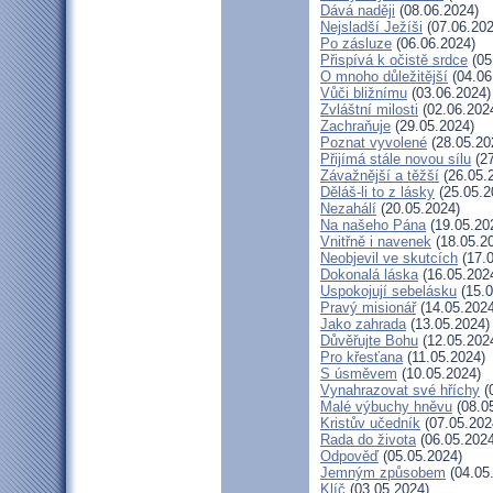
Dává naději
(08.06.2024)
Nejsladší Ježíši
(07.06.202
Po zásluze
(06.06.2024)
Přispívá k očistě srdce
(05
O mnoho důležitější
(04.06
Vůči bližnímu
(03.06.2024)
Zvláštní milosti
(02.06.202
Zachraňuje
(29.05.2024)
Poznat vyvolené
(28.05.20
Přijímá stále novou sílu
(27
Závažnější a těžší
(26.05.
Děláš-li to z lásky
(25.05.2
Nezahálí
(20.05.2024)
Na našeho Pána
(19.05.20
Vnitřně i navenek
(18.05.2
Neobjevil ve skutcích
(17.0
Dokonalá láska
(16.05.202
Uspokojují sebelásku
(15.0
Pravý misionář
(14.05.2024
Jako zahrada
(13.05.2024)
Důvěřujte Bohu
(12.05.202
Pro křesťana
(11.05.2024)
S úsměvem
(10.05.2024)
Vynahrazovat své hříchy
(
Malé výbuchy hněvu
(08.0
Kristův učedník
(07.05.202
Rada do života
(06.05.2024
Odpověď
(05.05.2024)
Jemným způsobem
(04.05
Klíč
(03.05.2024)