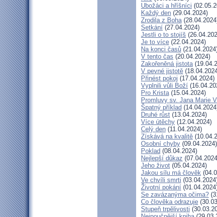
Ubožáci a hříšníci
(02.05.2
Každý den
(29.04.2024)
Zrodila z Boha
(28.04.2024
Setkání
(27.04.2024)
Jestli o to stojíš
(26.04.202
Je to více
(22.04.2024)
Na konci časů
(21.04.2024
V tento čas
(20.04.2024)
Zakořeněná jistota
(19.04.
V pevné jistotě
(18.04.2024
Přinést pokoj
(17.04.2024)
Vyplnili vůli Boží
(16.04.20
Pro Krista
(15.04.2024)
Promluvy sv. Jana Marie Vi
Špatný příklad
(14.04.2024
Druhé růst
(13.04.2024)
Více útěchy
(12.04.2024)
Celý den
(11.04.2024)
Získává na kvalitě
(10.04.
Osobní chyby
(09.04.2024)
Poklad
(08.04.2024)
Nejlepší důkaz
(07.04.2024
Jeho život
(05.04.2024)
Jakou sílu má člověk
(04.0
Ve chvíli smrti
(03.04.2024
Životní pokání
(01.04.2024
Se zavázanýma očima?
(3
Co člověka odrazuje
(30.03
Stupeň trpělivosti
(30.03.2
Nejpoučnější kniha
(29.03.