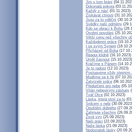
Jim v tom brání
(04.11.202
Dokonalá pokora
(03.11.20
Každý z nás!
(01.11.2023)
Získávat ctnosti
(31.10.20
Jsou za to vděční
(30.10.2
Svědky naší odměny
(29.1
Kdo se obrací k Bohu
(28.
Osobní povolání
(25.10.20
Větší cenu než všechny ob
Každodenní práce
(19.10.2
I se svým Synem
(18.10.2
Přicházejí od Boha
(17.10.
Reaguj klidně
(16.10.2023)
Umět žasnout
(15.10.2023)
Kráčíme s Pánem
(14.10.2
Je to radost
(12.10.2023)
Postupujme vždy stejným
Modlíme se k Ní
(07.10.20
Zatvrzelé srdce
(06.10.202
Předurčení pro nebe
(05.10
Vítán nebeskými zástupy
(
Tvář Otce
(02.10.2023)
Láska, která stojí za to
(01
Srdcem v nebi
(30.09.2023
Opuštění dobrého
(27.09.2
Zahrnuje všechny
(26.09.2
Život víry
(25.09.2023)
Naši práci
(22.09.2023)
Naše láska
(21.09.2023)
Nedostatek lásky
(20.09.2