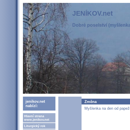
JENÍKOV.net
Dobré poselství (myšlenka,
jenikov.net
Změna
nabízí:
Myšlenka na den od papeže
Hlavní strana
www.jenikov.net
Liturgický rok