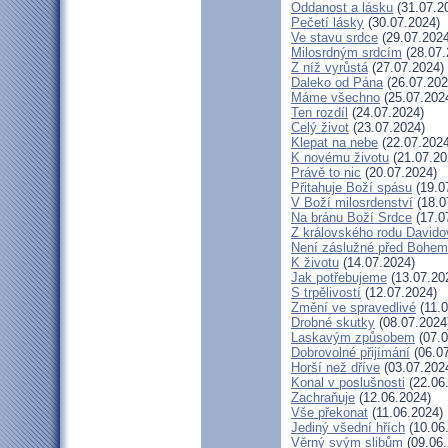
Oddanost a lásku
(31.07.2
Pečetí lásky
(30.07.2024)
Ve stavu srdce
(29.07.2024
Milosrdným srdcím
(28.07.
Z níž vyrůstá
(27.07.2024)
Daleko od Pána
(26.07.202
Máme všechno
(25.07.202
Ten rozdíl
(24.07.2024)
Celý život
(23.07.2024)
Klepat na nebe
(22.07.2024
K novému životu
(21.07.20
Právě to nic
(20.07.2024)
Přitahuje Boží spásu
(19.0
V Boží milosrdenství
(18.0
Na bránu Boží Srdce
(17.0
Z královského rodu Davido
Není záslužné před Bohem
K životu
(14.07.2024)
Jak potřebujeme
(13.07.20
S trpělivostí
(12.07.2024)
Změní ve spravedlivé
(11.0
Drobné skutky
(08.07.2024
Laskavým způsobem
(07.0
Dobrovolné přijímání
(06.07
Horší než dříve
(03.07.202
Konal v poslušnosti
(22.06
Zachraňuje
(12.06.2024)
Vše překonat
(11.06.2024)
Jediný všední hřích
(10.06
Věrný svým slibům
(09.06.