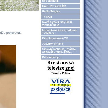
Res claritatis
Hnutí Pro život ČR
Rádio Proglas
TV NOE
Svatá země Izrael, Sinaj -
virtuální pouť
Internetová televize zdarma
ůže projevovat.
TV-MIS.cz
Další internetové TV
JukeBox on-line
Církevní restituce - otázky,
odpovědi, fakta, čísla....
Další odkazy...