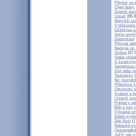
Přimluv se 
Oheň lásky
Zmenši poče
Ustup!
(05.0
Nejvyšší úc
V těžkostec
Užitečnou a
Večer první
Doporučení
Přijímat obě
Neplyne ze 
Změna
(07.
Slabá strán
S konečným
Spolehnout
Vše nebo ni
Teologicky
(
Nic mocnějš
Příležitost k
Odvrácení t
Svatost a tr
Chráníš mou
Poklad v ne
Bůh o tom v
Výkupná sm
Dobré myšl
Děti Boží
(1
Nebeská mí
Ospravedlně
Ježíš nás v