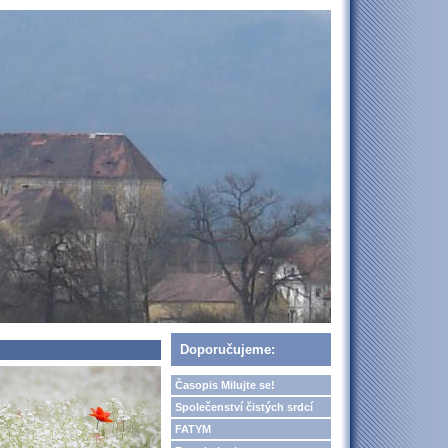
Doporučujeme:
Časopis Milujte se!
Společenství čistých srdcí
FATYM