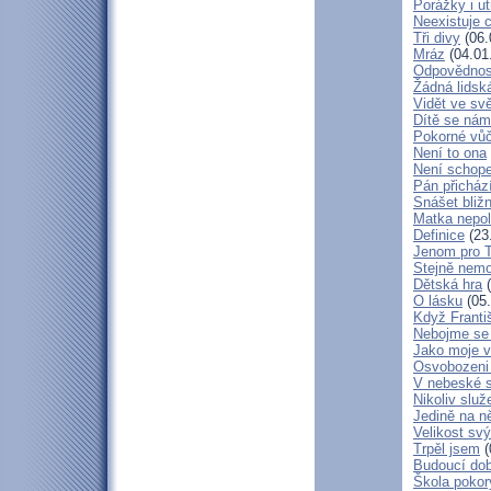
Porážky i ut
Neexistuje c
Tři divy
(06.
Mráz
(04.01
Odpovědnos
Žádná lidská
Vidět ve svě
Dítě se nám
Pokorné vů
Není to ona
Není schop
Pán přicház
Snášet bliž
Matka nepol
Definice
(23
Jenom pro 
Stejně nem
Dětská hra
(
O lásku
(05.
Když Franti
Nebojme se 
Jako moje v
Osvobozeni 
V nebeské 
Nikoliv služ
Jedině na n
Velikost sv
Trpěl jsem
(
Budoucí do
Škola poko