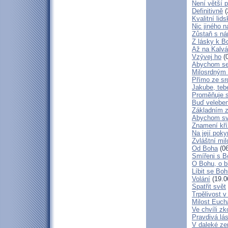
Není větší p
Definitivně
(
Kvalitní lid
Nic jiného n
Zůstaň s ná
Z lásky k B
Až na Kalvár
Vzývej ho
(0
Abychom se 
Milosrdným
Přímo ze sr
Jakube, teb
Proměňuje 
Buď veleben
Základním 
Abychom svá
Znamení kř
Na její poky
Zvláštní mil
Od Boha
(06
Smířeni s 
O Bohu, o b
Líbit se Bo
Volání
(19.0
Spatřit svět
Trpělivost v
Milost Eucha
Ve chvíli z
Pravdivá lá
V daleké ze