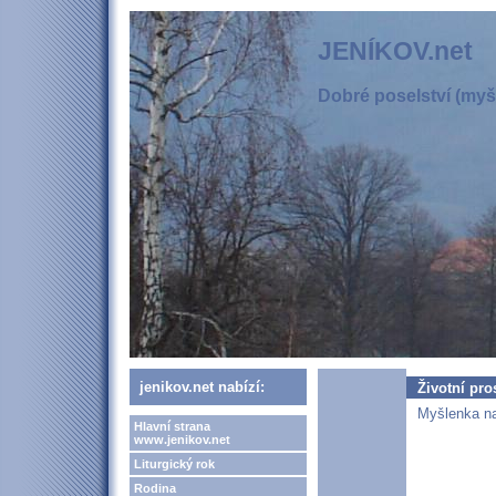
JENÍKOV.net
Dobré poselství (myšl
jenikov.net nabízí:
Životní pro
Myšlenka na
Hlavní strana
www.jenikov.net
Liturgický rok
Rodina