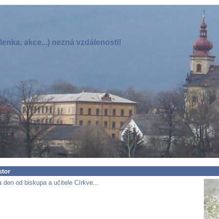
enka, akce...) nezná vzdálenosti!
stor
 den od biskupa a učitele Církve...