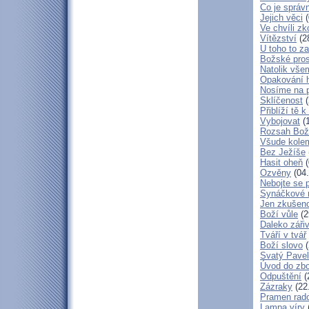
Co je správ
Jejich věci
(
Ve chvíli z
Vítězství
(2
U toho to z
Božské pros
Natolik vše
Opakování h
Nosíme na 
Sklíčenost
(
Přiblíží tě 
Vybojovat
(1
Rozsah Bož
Všude kole
Bez Ježíše
Hasit oheň
(
Ozvěny
(04.
Nebojte se 
Synáčkové 
Jen zkušeno
Boží vůle
(2
Daleko zářiv
Tváří v tvář
Boží slovo
(
Svatý Pavel
Úvod do zbo
Odpuštění
(
Zázraky
(22
Pramen rado
Lampa víry