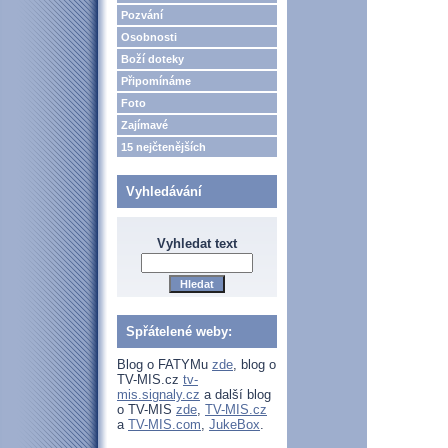
Pozvání
Osobnosti
Boží doteky
Připomínáme
Foto
Zajímavé
15 nejčtenějších
Vyhledávání
Vyhledat text
Spřátelené weby:
Blog o FATYMu
zde
, blog o
TV-MIS.cz
tv-
mis.signaly.cz
a další blog
o TV-MIS
zde
,
TV-MIS.cz
a
TV-MIS.com
,
JukeBox
.