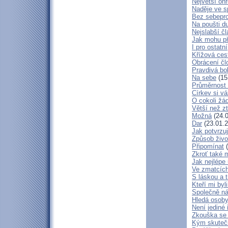
Největší oh
Naděje ve 
Bez sebepro
Na poušti d
Nejslabší č
Jak mohu př
I pro ostatní
Křížová ces
Obrácení čl
Pravdivá bo
Na sebe
(15
Průměrnost 
Církev si vá
O cokoli žá
Větší než zt
Možná
(24.0
Dar
(23.01.2
Jak potvrzuj
Způsob živo
Připomínat
(
Zkroť také 
Jak nejlépe
Ve zmatcích
S láskou a t
Kteří mi byl
Společně ná
Hledá osob
Není jediné 
Zkouška se
Kým skuteč