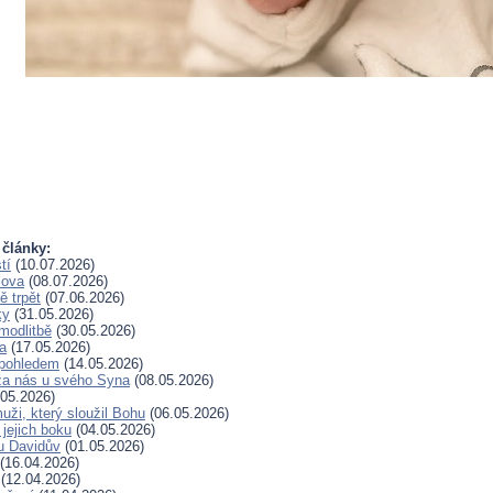
 články:
tí
(10.07.2026)
lova
(08.07.2026)
 trpět
(07.06.2026)
ky
(31.05.2026)
modlitbě
(30.05.2026)
a
(17.05.2026)
pohledem
(14.05.2026)
za nás u svého Syna
(08.05.2026)
05.2026)
uži, který sloužil Bohu
(06.05.2026)
 jejich boku
(04.05.2026)
u Davidův
(01.05.2026)
(16.04.2026)
(12.04.2026)