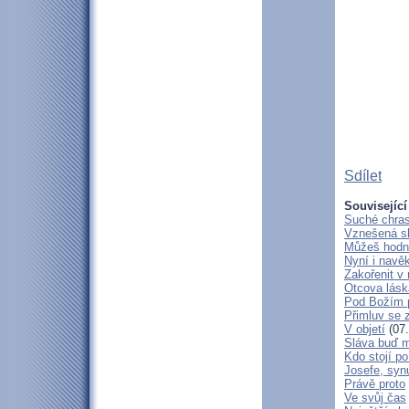
Sdílet
Související
Suché chras
Vznešená s
Můžeš hodně
Nyní i navě
Zakořenit v 
Otcova lásk
Pod Božím 
Přimluv se 
V objetí
(07.
Sláva buď m
Kdo stojí po
Josefe, syn
Právě proto
Ve svůj čas