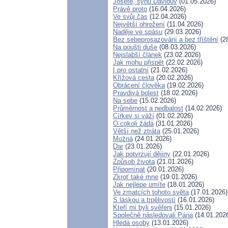
Josefe, synu Davidův
(01.05.2026)
Právě proto
(16.04.2026)
Ve svůj čas
(12.04.2026)
Největší ohrožení
(11.04.2026)
Naděje ve spásu
(29.03.2026)
Bez sebeprosazování a bez tříštění
(28
Na poušti duše
(08.03.2026)
Nejslabší článek
(23.02.2026)
Jak mohu přispět
(22.02.2026)
I pro ostatní
(21.02.2026)
Křížová cesta
(20.02.2026)
Obrácení člověka
(19.02.2026)
Pravdivá bolest
(18.02.2026)
Na sebe
(15.02.2026)
Průměrnost a nedbalost
(14.02.2026)
Církev si váží
(01.02.2026)
O cokoli žádá
(31.01.2026)
Větší než ztráta
(25.01.2026)
Možná
(24.01.2026)
Dar
(23.01.2026)
Jak potvrzují dějiny
(22.01.2026)
Způsob života
(21.01.2026)
Připomínat
(20.01.2026)
Zkroť také mne
(19.01.2026)
Jak nejlépe umíte
(18.01.2026)
Ve zmatcích tohoto světa
(17.01.2026)
S láskou a trpělivostí
(16.01.2026)
Kteří mi byli svěřeni
(15.01.2026)
Společně následovali Pána
(14.01.202
Hledá osoby
(13.01.2026)