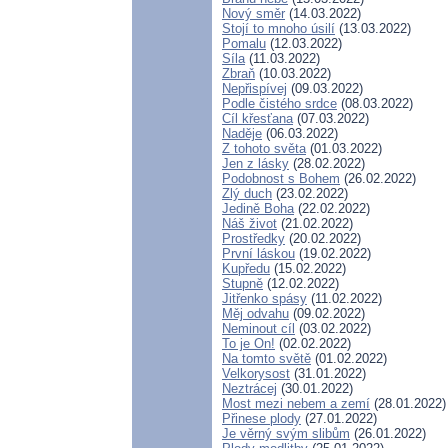
Nový směr
(14.03.2022)
Stojí to mnoho úsilí
(13.03.2022)
Pomalu
(12.03.2022)
Síla
(11.03.2022)
Zbraň
(10.03.2022)
Nepřispívej
(09.03.2022)
Podle čistého srdce
(08.03.2022)
Cíl křesťana
(07.03.2022)
Naděje
(06.03.2022)
Z tohoto světa
(01.03.2022)
Jen z lásky
(28.02.2022)
Podobnost s Bohem
(26.02.2022)
Zlý duch
(23.02.2022)
Jedině Boha
(22.02.2022)
Náš život
(21.02.2022)
Prostředky
(20.02.2022)
První láskou
(19.02.2022)
Kupředu
(15.02.2022)
Stupně
(12.02.2022)
Jitřenko spásy
(11.02.2022)
Měj odvahu
(09.02.2022)
Neminout cíl
(03.02.2022)
To je On!
(02.02.2022)
Na tomto světě
(01.02.2022)
Velkorysost
(31.01.2022)
Neztrácej
(30.01.2022)
Most mezi nebem a zemí
(28.01.2022)
Přinese plody
(27.01.2022)
Je věrný svým slibům
(26.01.2022)