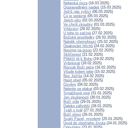
Nebeská míza
(16.03.2025)
Ospravedlnění najdeš
(15.03.2025)
Ježíš nás vybízí
(06.03.2025)
Co je správné
(05.03.2025)
Jejich věci
(02.03.2025)
Ve chvíli zkoušky
(01.03.2025)
Vítězství
(28.02.2025)
U toho to začíná
(27.02.2025)
Božské prostředky
(26.02.2025)
Natolik všemohoucí
(25.02.2025)
Opakování hříchů
(24.02.2025)
Nosíme na prsou
(22.02.2025)
Sklíčenost
(21.02.2025)
Přiblíží tě k Bohu
(19.02.2025)
Vybojovat
(18.02.2025)
Rozsah Boží péče
(16.02.2025)
Všude kolem tebe
(15.02.2025)
Bez Ježíše
(14.02.2025)
Hasit oheň
(05.02.2025)
Ozvěny
(04.02.2025)
Nebojte se plakat
(03.02.2025)
Synáčkové moji
(31.01.2025)
Jen zkušeností
(30.01.2025)
Boží vůle
(29.01.2025)
Daleko zářivější
(28.01.2025)
Tváří v tvář
(27.01.2025)
Boží slovo
(26.01.2025)
Svatý Pavel, vyvolený
(25.01.2025)
Úvod do zbožného života
(24.01.2025)
Odpuštění
(23.01.2025)