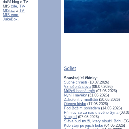
další blog o TV-
MIS
zde
,
TV-
MIS.cz
a
TV-
MIS.com
,
JukeBox
.
Sdílet
Související články:
Suché chrastí
(10.07.2026)
Vznešená slova
(08.07.2026)
Můžeš hodně trpět
(07.06.2026)
Nyní i navěky
(31.05.2026)
Zakořenit v modlitbě
(30.05.2026)
Otcova láska
(17.05.2026)
Pod Božím pohledem
(14.05.2026)
Přimluv se za nás u svého Syna
(08.0
V objetí
(07.05.2026)
Sláva buď muži, který sloužil Bohu
(06
Kdo stojí po jejich boku
(04.05.2026)