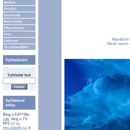
Rodina
Pozvání
Osobnosti
Boží doteky
Připomínáme
Foto
Největším 
Zajímavé
Nikdo nesmí n
15 nejčtenějších
Vyhledávání
Vyhledat text
Spřátelené
weby:
Blog o FATYMu
zde
, blog o TV-
MIS.cz
tv-
mis.signaly.cz
a