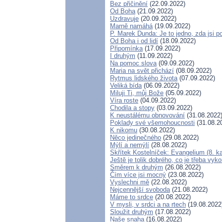
Bez přičinění
(22.09.2022)
Od Boha
(21.09.2022)
Uzdravuje
(20.09.2022)
Marně namáhá
(19.09.2022)
P. Marek Dunda: Je to jedno, zda jsi p
Od Boha i od lidí
(18.09.2022)
Připomínka
(17.09.2022)
I druhým
(11.09.2022)
Na pomoc slova
(09.09.2022)
Maria na svět přichází
(08.09.2022)
Rytmus lidského života
(07.09.2022)
Veliká bída
(06.09.2022)
Miluji Ti, můj Bože
(05.09.2022)
Víra roste
(04.09.2022)
Chodila a stopy
(03.09.2022)
K neustálému obnovování
(31.08.2022
Poklady své všemohoucnosti
(31.08.2
K nikomu
(30.08.2022)
Něco jedinečného
(29.08.2022)
Mýlí a nemýlí
(28.08.2022)
Skřítek Kostelníček: Evangelium (8. ka
Ještě je tolik dobrého, co je třeba vyk
Směrem k druhým
(26.08.2022)
Čím více jsi mocný
(23.08.2022)
Vyslechni mě
(22.08.2022)
Nejcennější svoboda
(21.08.2022)
Máme to srdce
(20.08.2022)
V mysli, v srdci a na rtech
(19.08.2022
Sloužit druhým
(17.08.2022)
Naše snaha
(16.08.2022)