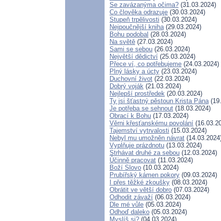
Se zavázanýma očima?
(31.03.2024)
Co člověka odrazuje
(30.03.2024)
Stupeň trpělivosti
(30.03.2024)
Nejpoučnější kniha
(29.03.2024)
Bohu podobal
(28.03.2024)
Na světě
(27.03.2024)
Sami se sebou
(26.03.2024)
Největší dědictví
(25.03.2024)
Přece ví, co potřebujeme
(24.03.2024)
Plný lásky a úcty
(23.03.2024)
Duchovní život
(22.03.2024)
Dobrý voják
(21.03.2024)
Nejlepší prostředek
(20.03.2024)
Ty jsi šťastný pěstoun Krista Pána
(19
Je potřeba se sehnout
(18.03.2024)
Obrací k Bohu
(17.03.2024)
Věrni křesťanskému povolání
(16.03.2
Tajemství vytrvalosti
(15.03.2024)
Nebyl mu umožněn návrat
(14.03.2024
Vyplňuje prázdnotu
(13.03.2024)
Strhávat druhé za sebou
(12.03.2024)
Účinně pracovat
(11.03.2024)
Boží Slovo
(10.03.2024)
Prubířský kámen pokory
(09.03.2024)
I přes těžké zkoušky
(08.03.2024)
Obrátit ve větší dobro
(07.03.2024)
Odhodit závaží
(06.03.2024)
Dle mé vůle
(05.03.2024)
Odhoď daleko
(05.03.2024)
Myslíš si?
(04.03.2024)