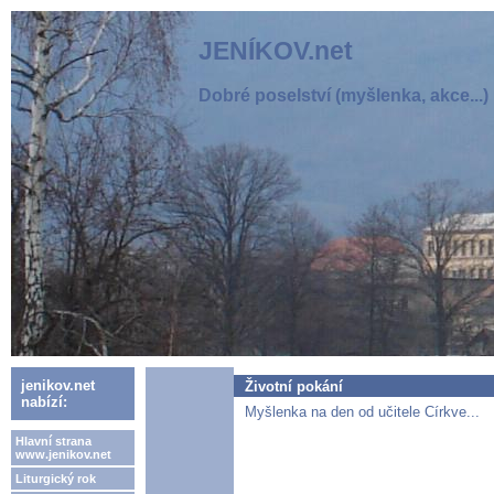
JENÍKOV.net
Dobré poselství (myšlenka, akce...)
jenikov.net
Životní pokání
nabízí:
Myšlenka na den od učitele Církve...
Hlavní strana
www.jenikov.net
Liturgický rok