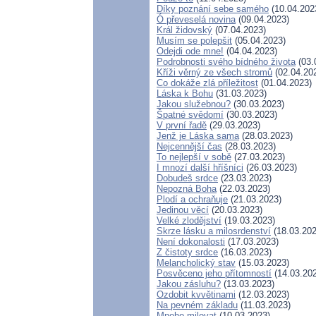
Díky poznání sebe samého
(10.04.202
Ó převeselá novina
(09.04.2023)
Král židovský
(07.04.2023)
Musím se polepšit
(05.04.2023)
Odejdi ode mne!
(04.04.2023)
Podrobnosti svého bídného života
(03.
Kříži věrný ze všech stromů
(02.04.20
Co dokáže zlá příležitost
(01.04.2023)
Láska k Bohu
(31.03.2023)
Jakou služebnou?
(30.03.2023)
Špatné svědomí
(30.03.2023)
V první řadě
(29.03.2023)
Jenž je Láska sama
(28.03.2023)
Nejcennější čas
(28.03.2023)
To nejlepší v sobě
(27.03.2023)
I mnozí další hříšníci
(26.03.2023)
Dobudeš srdce
(23.03.2023)
Nepozná Boha
(22.03.2023)
Plodí a ochraňuje
(21.03.2023)
Jedinou věcí
(20.03.2023)
Velké zlodějství
(19.03.2023)
Skrze lásku a milosrdenství
(18.03.202
Není dokonalosti
(17.03.2023)
Z čistoty srdce
(16.03.2023)
Melancholický stav
(15.03.2023)
Posvěceno jeho přítomností
(14.03.20
Jakou zásluhu?
(13.03.2023)
Ozdobit kvvětinami
(12.03.2023)
Na pevném základu
(11.03.2023)
Mnoho milovat
(10.03.2023)