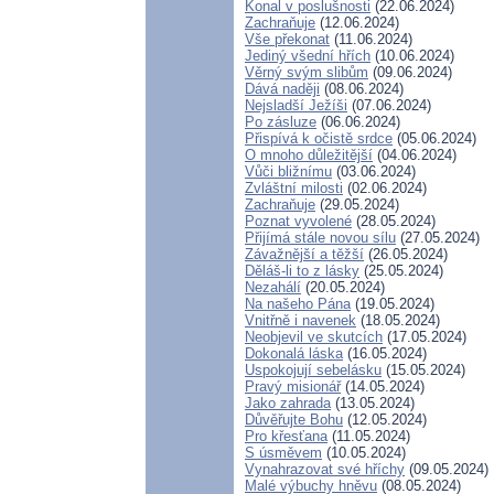
Konal v poslušnosti
(22.06.2024)
Zachraňuje
(12.06.2024)
Vše překonat
(11.06.2024)
Jediný všední hřích
(10.06.2024)
Věrný svým slibům
(09.06.2024)
Dává naději
(08.06.2024)
Nejsladší Ježíši
(07.06.2024)
Po zásluze
(06.06.2024)
Přispívá k očistě srdce
(05.06.2024)
O mnoho důležitější
(04.06.2024)
Vůči bližnímu
(03.06.2024)
Zvláštní milosti
(02.06.2024)
Zachraňuje
(29.05.2024)
Poznat vyvolené
(28.05.2024)
Přijímá stále novou sílu
(27.05.2024)
Závažnější a těžší
(26.05.2024)
Děláš-li to z lásky
(25.05.2024)
Nezahálí
(20.05.2024)
Na našeho Pána
(19.05.2024)
Vnitřně i navenek
(18.05.2024)
Neobjevil ve skutcích
(17.05.2024)
Dokonalá láska
(16.05.2024)
Uspokojují sebelásku
(15.05.2024)
Pravý misionář
(14.05.2024)
Jako zahrada
(13.05.2024)
Důvěřujte Bohu
(12.05.2024)
Pro křesťana
(11.05.2024)
S úsměvem
(10.05.2024)
Vynahrazovat své hříchy
(09.05.2024)
Malé výbuchy hněvu
(08.05.2024)