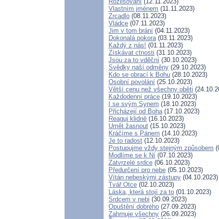
Rozlišování
(12.11.2023)
Vlastním jménem
(11.11.2023)
Zrcadlo
(08.11.2023)
Vládce
(07.11.2023)
Jim v tom brání
(04.11.2023)
Dokonalá pokora
(03.11.2023)
Každý z nás!
(01.11.2023)
Získávat ctnosti
(31.10.2023)
Jsou za to vděční
(30.10.2023)
Svědky naší odměny
(29.10.2023)
Kdo se obrací k Bohu
(28.10.2023)
Osobní povolání
(25.10.2023)
Větší cenu než všechny oběti
(24.10.2
Každodenní práce
(19.10.2023)
I se svým Synem
(18.10.2023)
Přicházejí od Boha
(17.10.2023)
Reaguj klidně
(16.10.2023)
Umět žasnout
(15.10.2023)
Kráčíme s Pánem
(14.10.2023)
Je to radost
(12.10.2023)
Postupujme vždy stejným způsobem
(
Modlíme se k Ní
(07.10.2023)
Zatvrzelé srdce
(06.10.2023)
Předurčení pro nebe
(05.10.2023)
Vítán nebeskými zástupy
(04.10.2023)
Tvář Otce
(02.10.2023)
Láska, která stojí za to
(01.10.2023)
Srdcem v nebi
(30.09.2023)
Opuštění dobrého
(27.09.2023)
Zahrnuje všechny
(26.09.2023)