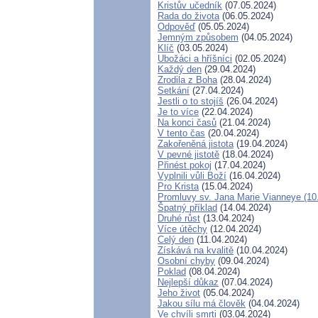
Kristův učedník
(07.05.2024)
Rada do života
(06.05.2024)
Odpověď
(05.05.2024)
Jemným způsobem
(04.05.2024)
Klíč
(03.05.2024)
Ubožáci a hříšníci
(02.05.2024)
Každý den
(29.04.2024)
Zrodila z Boha
(28.04.2024)
Setkání
(27.04.2024)
Jestli o to stojíš
(26.04.2024)
Je to více
(22.04.2024)
Na konci časů
(21.04.2024)
V tento čas
(20.04.2024)
Zakořeněná jistota
(19.04.2024)
V pevné jistotě
(18.04.2024)
Přinést pokoj
(17.04.2024)
Vyplnili vůli Boží
(16.04.2024)
Pro Krista
(15.04.2024)
Promluvy sv. Jana Marie Vianneye (10.
Špatný příklad
(14.04.2024)
Druhé růst
(13.04.2024)
Více útěchy
(12.04.2024)
Celý den
(11.04.2024)
Získává na kvalitě
(10.04.2024)
Osobní chyby
(09.04.2024)
Poklad
(08.04.2024)
Nejlepší důkaz
(07.04.2024)
Jeho život
(05.04.2024)
Jakou sílu má člověk
(04.04.2024)
Ve chvíli smrti
(03.04.2024)