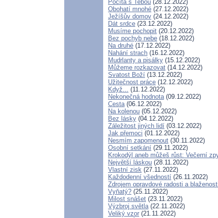
Počítá s Tebou
(28.12.2022)
Obohatí mnohé
(27.12.2022)
Ježíšův domov
(24.12.2022)
Dát srdce
(23.12.2022)
Musíme pochopit
(20.12.2022)
Bez pochyb nebe
(18.12.2022)
Na druhé
(17.12.2022)
Nahání strach
(16.12.2022)
Mudrlanty a pisálky
(15.12.2022)
Můžeme rozkazovat
(14.12.2022)
Svatost Boží
(13.12.2022)
Užitečnost práce
(12.12.2022)
Když...
(11.12.2022)
Nekonečná hodnota
(09.12.2022)
Cesta
(06.12.2022)
Na kolenou
(05.12.2022)
Bez lásky
(04.12.2022)
Záležitost jiných lidí
(03.12.2022)
Jak přemoci
(01.12.2022)
Nesmím zapomenout
(30.11.2022)
Osobní setkání
(29.11.2022)
Krokodýl aneb můžeš růst: Večerní zpy
Největší láskou
(28.11.2022)
Vlastní zisk
(27.11.2022)
Každodenní všedností
(26.11.2022)
Zdrojem opravdové radosti a blaženost
Vyňatý?
(25.11.2022)
Milost snášet
(23.11.2022)
Výzbroj světla
(22.11.2022)
Veliký vzor
(21.11.2022)