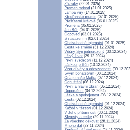
Zázraky
(22.01.2025)
Pramen radosti
(21.01.2025)
Lampa víry
(14.01.2025)
Křesťanské mumie
(07.01.2025)
Přešťastní králové
(06.01.2025)
Proměna
(05.01.2025)
Jen Bůh
(04.01.2025)
Odpověď
(03.01.2025)
S nasazením
(02.01.2025)
Obdivuhodné tajemství
(01.01.2025)
Cesta ke změně
(31.12.2024)
Věčný Syn jednorozený
(30.12.2024)
Lživý život
(29.12.2024)
První svědectví
(11.12.2024)
Láskou je Bůh
(10.12.2024)
Vzor důvěry a odevzdanosti
(09.12.202
Svým bohatstvím
(08.12.2024)
Ona je naše Matka
(07.12.2024)
Odpuštění
(06.12.2024)
První a hlavní zbraň
(05.12.2024)
Doporučení
(04.12.2024)
Láska a spokojenost
(03.12.2024)
Cesta
(02.12.2024)
Obdivuhodné tajemství
(01.12.2024)
Každé vítězství
(01.12.2024)
V Jeho přítomnosti
(30.11.2024)
Skvosty a cetky
(29.11.2024)
Za všechno děkovat
(28.11.2024)
Mnoho dát
(27.11.2024)
Správné užívání moci
(24.11.2024)