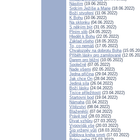
Násilím
(19.06.2022)
Srdcím Ježíše a Marie
(18.06.2022)
Boží stvoření
(11.06.2022)
K Bohu
(10.06.2022)
Na sklonku
(04.06.2022)
S někým být
(31.05.2022)
Plním slib
(24.05.2022)
Hledět k Bohu
(22.05.2022)
Základ všeho
(18.05.2022)
To, co nemáš
(17.05.2022)
Chvalozpěv na dobrotu Boha
(15.05.20
Příběh lásky pro zamilované
(12.05.20
Darem pro bližní
(10.05.2022)
Společně
(07.05.2022)
Nade všemi
(02.05.2022)
Jedna příčina
(29.04.2022)
Jak chce On
(28.04.2022)
Jediná síla
(26.04.2022)
Boží lásku
(24.04.2022)
Tisíce příležitostí
(23.04.2022)
Startovní bod
(19.04.2022)
Námaha
(11.04.2022)
Vítězství
(08.04.2022)
Blaženější
(07.04.2022)
Právě teď
(28.03.2022)
Dívat vzhůru
(27.03.2022)
Vypovídá vše
(20.03.2022)
Šíp vržený vůlí
(18.03.2022)
Ďáblova kniha smrti
(17.03.2022)
Bránu nebe
(15.03.2022)