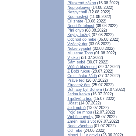
Přirozený zákon
(15.08.2022)
Neproplouvej
(14.08.2022)
Nezpychni!
(12.08.2022)
Kdo neslyší
(11.08.2022)
Cíl znáte
(10.08.2022)
Neoddělitelnost
(09.08.2022)
Plni chyb
(08.08.2022)
Kdyby každý
(07.08.2022)
Odchod do nebe
(06.08.2022)
Vzácný dar
(03.08.2022)
Nelze vyjádřit
(02.08.2022)
Milujeme Toho
(01.08.2022)
V okolí
(31.07.2022)
Sám sobě
(30.07.2022)
Věčná blaženost
(29.07.2022)
Z Boží rukou
(28.07.2022)
Co si láska žádá
(27.07.2022)
Právě teď
(26.07.2022)
Ztracený čas
(25.07.2022)
Bůh aby byl Bohem
(17.07.2022)
Jedna kapka
(16.07.2022)
Trpělivě a tiše
(15.07.2022)
Účast
(14.07.2022)
Je-li nutné
(13.07.2022)
Pojď se mnou
(12.07.2022)
Vichřice pýchy
(08.07.2022)
Změní náš život
(07.07.2022)
Nade všechno
(01.07.2022)
Od Tebe
(24.06.2022)
Mnozí žijí v omylu
(23.06.2022)