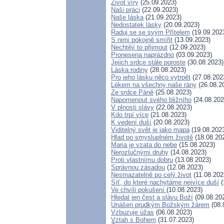
Život víry
(25.09.2023)
Naši práci
(22.09.2023)
Naše láska
(21.09.2023)
Nedostatek lásky
(20.09.2023)
Raduj se se svým Přítelem
(19.09.202
S nimi pokojně smířit
(13.09.2023)
Nechtějí to přijmout
(12.09.2023)
Pronesena naprázdno
(03.09.2023)
Jejich srdce stále poroste
(30.08.2023)
Láska rodiny
(28.08.2023)
Pro jeho lásku něco vytrpět
(27.08.202
Lékem na všechny naše rány
(26.08.2
Ze srdce Páně
(25.08.2023)
Napomenout svého bližního
(24.08.202
V plnosti slávy
(22.08.2023)
Kdo trpí více
(21.08.2023)
K vedení duší
(20.08.2023)
Viditelný svět je jako mapa
(19.08.202
Hlad po smysluplném životě
(18.08.20
Maria je vzata do nebe
(15.08.2023)
Nerozlučnými druhy
(14.08.2023)
Proti vlastnímu dobru
(13.08.2023)
Správnou zásadou
(12.08.2023)
Nesmazatelně po celý život
(11.08.202
Síť, do které nachytáme nejvíce duší
(
Ve chvíli pokušení
(10.08.2023)
Hledat jen čest a slávu Boží
(09.08.20
Unášen prudkým Božským žárem
(08.
Vzbuzuje úžas
(06.08.2023)
Vztah s Bohem
(31.07.2023)