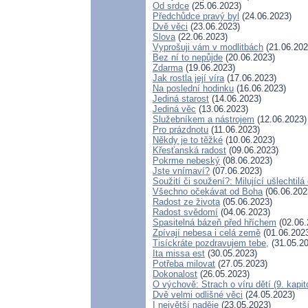
Od srdce
(25.06.2023)
Předchůdce pravý byl
(24.06.2023)
Dvě věci
(23.06.2023)
Slova
(22.06.2023)
Vyprošuji vám v modlitbách
(21.06.202
Bez ní to nepůjde
(20.06.2023)
Zdarma
(19.06.2023)
Jak rostla její víra
(17.06.2023)
Na poslední hodinku
(16.06.2023)
Jediná starost
(14.06.2023)
Jediná věc
(13.06.2023)
Služebníkem a nástrojem
(12.06.2023)
Pro prázdnotu
(11.06.2023)
Někdy je to těžké
(10.06.2023)
Křesťanská radost
(09.06.2023)
Pokrme nebeský
(08.06.2023)
Jste vnímaví?
(07.06.2023)
Soužití či soužení?: Milující ušlechtilá
Všechno očekávat od Boha
(06.06.202
Radost ze života
(05.06.2023)
Radost svědomí
(04.06.2023)
Spasitelná bázeň před hříchem
(02.06.
Zpívají nebesa i celá země
(01.06.202
Tisíckráte pozdravujem tebe,
(31.05.20
Ita missa est
(30.05.2023)
Potřeba milovat
(27.05.2023)
Dokonalost
(26.05.2023)
O výchově: Strach o víru dětí (9. kapit
Dvě velmi odlišné věci
(24.05.2023)
I největší naděje
(23.05.2023)