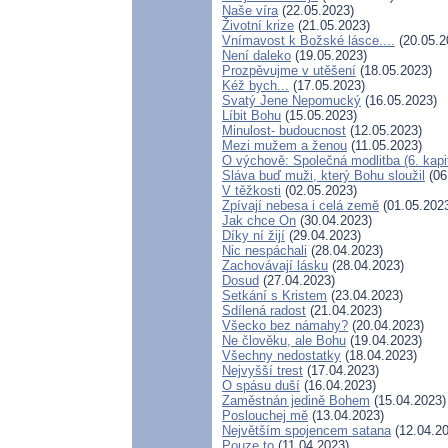
Naše víra
(22.05.2023)
Životní krize
(21.05.2023)
Vnímavost k Božské lásce....
(20.05.2
Není daleko
(19.05.2023)
Prozpěvujme v utěšení
(18.05.2023)
Kéž bych...
(17.05.2023)
Svatý Jene Nepomucký
(16.05.2023)
Líbit Bohu
(15.05.2023)
Minulost- budoucnost
(12.05.2023)
Mezi mužem a ženou
(11.05.2023)
O výchově: Společná modlitba (6. kapi
Sláva buď muži, který Bohu sloužil
(06
V těžkosti
(02.05.2023)
Zpívají nebesa i celá země
(01.05.202
Jak chce On
(30.04.2023)
Díky ní žijí
(29.04.2023)
Nic nespáchali
(28.04.2023)
Zachovávají lásku
(28.04.2023)
Dosud
(27.04.2023)
Setkání s Kristem
(23.04.2023)
Sdílená radost
(21.04.2023)
Všecko bez námahy?
(20.04.2023)
Ne člověku, ale Bohu
(19.04.2023)
Všechny nedostatky
(18.04.2023)
Nejvyšší trest
(17.04.2023)
O spásu duší
(16.04.2023)
Zaměstnán jedině Bohem
(15.04.2023)
Poslouchej mě
(13.04.2023)
Největším spojencem satana
(12.04.20
Pouze to
(11.04.2023)