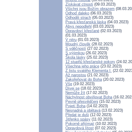
Získávat ctnosti
(09.03.2023)
Všichni jsou Božím obrazem
(08.03.20
Odhoď daleko
(06.03.2023)
Odhodili strach
(05.03.2023)
Pravá křesťanská láska
(04.03.2023)
Abys nepodlehl
(03.03.2023)
Opravdoví křesťané
(02.03.2023)
(01.03.2023)
V nitru
(01.03.2023)
Moudrý člověk
(28.02.2023)
S vděčností
(27.02.2023)
S výjimkou
(26.02.2023)
Škola lásky
(25.02.2023)
12 stupňů křesťanské pokory
(24.02.20
Všechna jeho práce
(23.02.2023)
Z listu svatého Klementa I.
(22.02.202
Až narostou
(21.02.2023)
Zakořeňovat do Boha
(20.02.2023)
Vše
(19.02.2023)
Dívej se
(18.02.2023)
Nemůže žít
(17.02.2023)
Náchylnost obviňovat Boha
(16.02.202
Pevně přesvědčeni
(15.02.2023)
Pojetí Boha
(14.02.2023)
Nesnadná a obětavá
(13.02.2023)
Předat je duši
(12.02.2023)
Jitřenko spásy
(11.02.2023)
Pokorně přijímají
(10.02.2023)
Opravdová lítost
(07.02.2023)