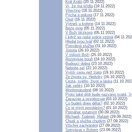
Král Králů
(20.11.2022)
Ví, že má křídla
(19.11.2022)
Všechno
(18.11.2022)
Pýcha a pokora
(17.11.2022)
Osel
(16.11.2022)
Vytneš u kořene
(14.11.2022)
Beze mne
(05.11.2022)
V Boží blízkosti
(05.11.2022)
I když se naše srdce vzpírá
(04.11.202
Hledal tvou tvář
(02.11.2022)
Posvátná služba
(31.10.2022)
Jistota
(26.10.2022)
V milosti Boží
(25.10.2022)
Rozptyluje bouři
(24.10.2022)
Budoucí dobra
(23.10.2022)
Nebojte se!
(22.10.2022)
Vyšší cenu než zlato
(19.10.2022)
Ze života sv. Hedviky
(16.10.2022)
Cesta, světlo, život a láska
(11.10.202
Jak veliký
(10.10.2022)
Mnohonásobně
(08.10.2022)
Proto také dítě bude nazváno svaté, 
Zavazuje a osvobozuje
(03.10.2022)
Co budeš dnes dělat?
(02.10.2022)
Co je mým povoláním?
(01.10.2022)
Pomáhat ostatním
(30.09.2022)
Michaeli, Gabrieli, Rafaeli
(29.09.2022)
Chudí a služba chudým
(27.09.2022)
Všichni zachráněni
(27.09.2022)
Setrvávat s Bohem
(23.09.2022)