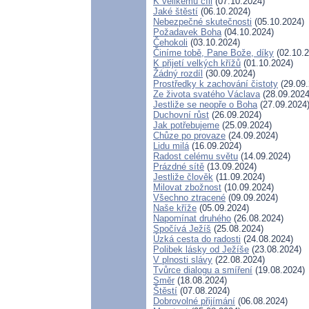
K velikému cíli
(07.10.2024)
Jaké štěstí
(06.10.2024)
Nebezpečné skutečnosti
(05.10.2024)
Požadavek Boha
(04.10.2024)
Čehokoli
(03.10.2024)
Činíme tobě, Pane Bože, díky
(02.10.2
K přijetí velkých křížů
(01.10.2024)
Žádný rozdíl
(30.09.2024)
Prostředky k zachování čistoty
(29.09.
Ze života svatého Václava
(28.09.2024
Jestliže se neopře o Boha
(27.09.2024
Duchovní růst
(26.09.2024)
Jak potřebujeme
(25.09.2024)
Chůze po provaze
(24.09.2024)
Lidu milá
(16.09.2024)
Radost celému světu
(14.09.2024)
Prázdné sítě
(13.09.2024)
Jestliže člověk
(11.09.2024)
Milovat zbožnost
(10.09.2024)
Všechno ztracené
(09.09.2024)
Naše kříže
(05.09.2024)
Napomínat druhého
(26.08.2024)
Spočívá Ježíš
(25.08.2024)
Úzká cesta do radosti
(24.08.2024)
Polibek lásky od Ježíše
(23.08.2024)
V plnosti slávy
(22.08.2024)
Tvůrce dialogu a smíření
(19.08.2024)
Směr
(18.08.2024)
Štěstí
(07.08.2024)
Dobrovolné přijímání
(06.08.2024)