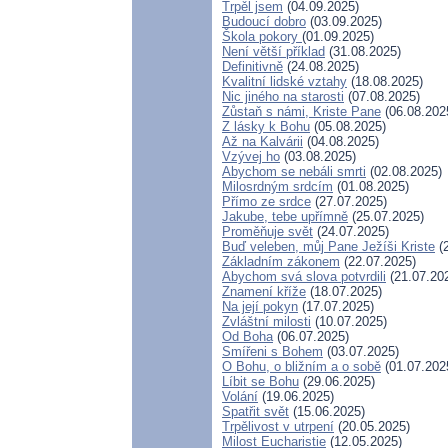
Trpěl jsem
(04.09.2025)
Budoucí dobro
(03.09.2025)
Škola pokory
(01.09.2025)
Není větší příklad
(31.08.2025)
Definitivně
(24.08.2025)
Kvalitní lidské vztahy
(18.08.2025)
Nic jiného na starosti
(07.08.2025)
Zůstaň s námi, Kriste Pane
(06.08.202
Z lásky k Bohu
(05.08.2025)
Až na Kalvárii
(04.08.2025)
Vzývej ho
(03.08.2025)
Abychom se nebáli smrti
(02.08.2025)
Milosrdným srdcím
(01.08.2025)
Přímo ze srdce
(27.07.2025)
Jakube, tebe upřímně
(25.07.2025)
Proměňuje svět
(24.07.2025)
Buď veleben, můj Pane Ježíši Kriste
(2
Základním zákonem
(22.07.2025)
Abychom svá slova potvrdili
(21.07.20
Znamení kříže
(18.07.2025)
Na její pokyn
(17.07.2025)
Zvláštní milosti
(10.07.2025)
Od Boha
(06.07.2025)
Smířeni s Bohem
(03.07.2025)
O Bohu, o bližním a o sobě
(01.07.202
Líbit se Bohu
(29.06.2025)
Volání
(19.06.2025)
Spatřit svět
(15.06.2025)
Trpělivost v utrpení
(20.05.2025)
Milost Eucharistie
(12.05.2025)