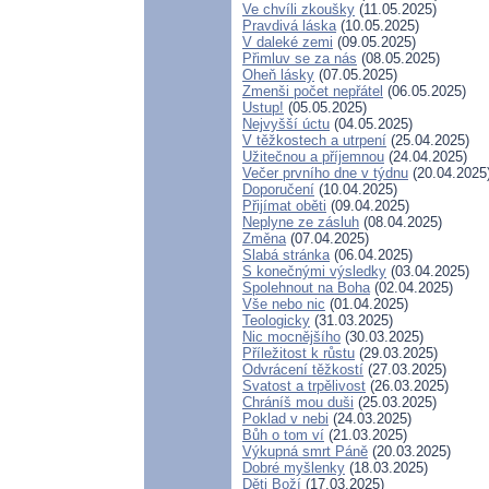
Ve chvíli zkoušky
(11.05.2025)
Pravdivá láska
(10.05.2025)
V daleké zemi
(09.05.2025)
Přimluv se za nás
(08.05.2025)
Oheň lásky
(07.05.2025)
Zmenši počet nepřátel
(06.05.2025)
Ustup!
(05.05.2025)
Nejvyšší úctu
(04.05.2025)
V těžkostech a utrpení
(25.04.2025)
Užitečnou a příjemnou
(24.04.2025)
Večer prvního dne v týdnu
(20.04.2025
Doporučení
(10.04.2025)
Přijímat oběti
(09.04.2025)
Neplyne ze zásluh
(08.04.2025)
Změna
(07.04.2025)
Slabá stránka
(06.04.2025)
S konečnými výsledky
(03.04.2025)
Spolehnout na Boha
(02.04.2025)
Vše nebo nic
(01.04.2025)
Teologicky
(31.03.2025)
Nic mocnějšího
(30.03.2025)
Příležitost k růstu
(29.03.2025)
Odvrácení těžkostí
(27.03.2025)
Svatost a trpělivost
(26.03.2025)
Chráníš mou duši
(25.03.2025)
Poklad v nebi
(24.03.2025)
Bůh o tom ví
(21.03.2025)
Výkupná smrt Páně
(20.03.2025)
Dobré myšlenky
(18.03.2025)
Děti Boží
(17.03.2025)