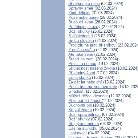
Stvořeni pro nebe
(03.03.2024)
Správný směr
(02.03.2024)
Znát definici
(01.03.2024)
Pozemské bouře
(29.02.2024)
Budoucí svatí
(28.02.2024)
Potřebuje ji každý
(27.02.2024)
Boží skutky
(26.02.2024)
S důsledností
(25.02.2024)
Srdce člověka
(24.02.2024)
Proti zlu ne proti hříšníkovi
(23.02.2024
Z celého světa
(22.02.2024)
Ale také sebe
(21.02.2024)
Štěstí na zemi
(20.02.2024)
Prosili o pomoc
(19.02.2024)
Skutečnost našeho života
(18.02.2024
Příkladný život
(17.02.2024)
Cenu skutků
(16.02.2024)
Za pár let nebo dní
(15.02.2024)
Pohleďme na Kristovu krev
(14.02.202
S radostí
(13.02.2024)
Můžeš těžce klesnout
(12.02.2024)
Přijmout odlišnost
(11.02.2024)
Duchovní boj
(10.02.2024)
Smysl života
(10.02.2024)
Boží spravedlnost
(07.02.2024)
Boží skutky
(07.02.2024)
Stejným směrem
(06.02.2024)
Čas na sluníčku
(05.02.2024)
Laskavost
(04.02.2024)
Obchod s Pánem Bohem
(03.02.2024)