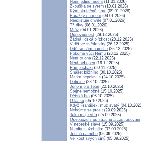
Není jediné řešení
(11.01.2026)
Zkouška se sýrem
(10.01.2026)
Kým skutečně jsme
(09.01.2026)
Porážky i utrpení
(08.01.2026)
Neexistuje chvíle
(07.01.2026)
Tři divy
(06.01.2026)
Mráz
(04.01.2026)
Odpovědnost
(29.12.2025)
Žádná lidská blízkost
(28.12.2025)
Vidět ve světle víry
(26.12.2025)
Dítě se nám narodilo
(25.12.2025)
Pokorné vůči Němu
(23.12.2025)
Není to ona
(22.12.2025)
Není schopen
(16.12.2025)
Pán přichází
(30.11.2025)
Snášet bližního
(30.10.2025)
Matka nepolevila
(24.10.2025)
Definice
(23.10.2025)
Jenom pro Tebe
(22.10.2025)
Stejně nemožné
(15.10.2025)
Dětská hra
(06.10.2025)
O lásku
(05.10.2025)
Když František, muž svatý
(04.10.202
Nebojme se prosit
(29.09.2025)
Jako moje víra
(25.09.2025)
Osvobozeni od strachu a zastrašování
V nebeské slávě
(15.09.2025)
Nikoliv služebníka
(07.09.2025)
Jedině na něho
(06.09.2025)
Velikost svých činů
(05.09.2025)