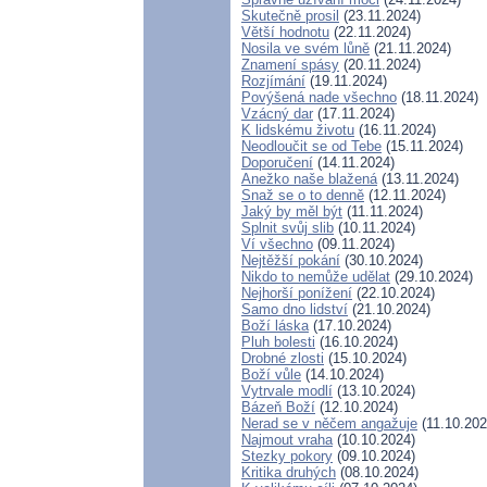
Skutečně prosil
(23.11.2024)
Větší hodnotu
(22.11.2024)
Nosila ve svém lůně
(21.11.2024)
Znamení spásy
(20.11.2024)
Rozjímání
(19.11.2024)
Povýšená nade všechno
(18.11.2024)
Vzácný dar
(17.11.2024)
K lidskému životu
(16.11.2024)
Neodloučit se od Tebe
(15.11.2024)
Doporučení
(14.11.2024)
Anežko naše blažená
(13.11.2024)
Snaž se o to denně
(12.11.2024)
Jaký by měl být
(11.11.2024)
Splnit svůj slib
(10.11.2024)
Ví všechno
(09.11.2024)
Nejtěžší pokání
(30.10.2024)
Nikdo to nemůže udělat
(29.10.2024)
Nejhorší ponížení
(22.10.2024)
Samo dno lidství
(21.10.2024)
Boží láska
(17.10.2024)
Pluh bolesti
(16.10.2024)
Drobné zlosti
(15.10.2024)
Boží vůle
(14.10.2024)
Vytrvale modlí
(13.10.2024)
Bázeň Boží
(12.10.2024)
Nerad se v něčem angažuje
(11.10.202
Najmout vraha
(10.10.2024)
Stezky pokory
(09.10.2024)
Kritika druhých
(08.10.2024)