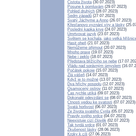
Čistota života
(30.07.2023)
Posune k pomluvám
(29.07.2023)
Pohled druhých
(28.07.2023)
Sedm západů
(27.07.2023)
Svatý Jáchyme a Anno
(26.07.2023)
Křesťanovo vyznání víry a lásky
(25.0
Poslední kapka krve
(24.07.2023)
Umrtvovat jazyk
(23.07.2023)
Světem se kochala, jako velká hříšnic
Hasit oheň
(21.07.2023)
Nemůžeme přijmout
(20.07.2023)
Mnoho praxe
(19.07.2023)
Nebe i peklo
(18.07.2023)
Představa blížícího se nebe
(17.07.20
Vládu nad správným úmyslem
(16.07.
Počátek pokoje
(15.07.2023)
Zlá vášeň
(14.07.2023)
Když je to možné
(13.07.2023)
Dva hříchy pospolu
(12.07.2023)
Osamocený ostrov
(11.07.2023)
Čas rychle utíká
(09.07.2023)
Dokonalé odevzdání se
(08.07.2023)
Ctnosti vedou ke svatosti
(07.07.2023)
Svatá horlivost
(06.07.2023)
Ze života svatého Cyrila
(05.07.2023)
Pravdy svého srdce
(04.07.2023)
Neexistuje cizí člověk
(02.07.2023)
Tak tvrdá srdce
(01.07.2023)
Zkušenost lásky
(28.06.2023)
Kroky k cíli
(27.06.2023)