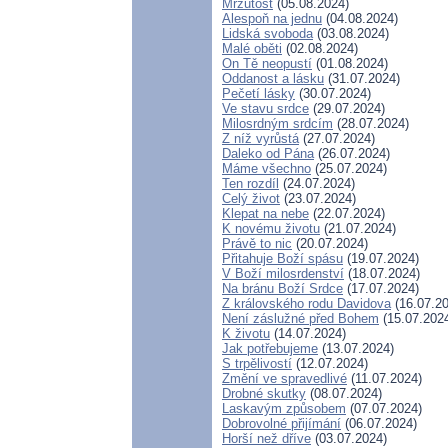
Mrzutost
(05.08.2024)
Alespoň na jednu
(04.08.2024)
Lidská svoboda
(03.08.2024)
Malé oběti
(02.08.2024)
On Tě neopustí
(01.08.2024)
Oddanost a lásku
(31.07.2024)
Pečetí lásky
(30.07.2024)
Ve stavu srdce
(29.07.2024)
Milosrdným srdcím
(28.07.2024)
Z níž vyrůstá
(27.07.2024)
Daleko od Pána
(26.07.2024)
Máme všechno
(25.07.2024)
Ten rozdíl
(24.07.2024)
Celý život
(23.07.2024)
Klepat na nebe
(22.07.2024)
K novému životu
(21.07.2024)
Právě to nic
(20.07.2024)
Přitahuje Boží spásu
(19.07.2024)
V Boží milosrdenství
(18.07.2024)
Na bránu Boží Srdce
(17.07.2024)
Z královského rodu Davidova
(16.07.20
Není záslužné před Bohem
(15.07.202
K životu
(14.07.2024)
Jak potřebujeme
(13.07.2024)
S trpělivostí
(12.07.2024)
Změní ve spravedlivé
(11.07.2024)
Drobné skutky
(08.07.2024)
Laskavým způsobem
(07.07.2024)
Dobrovolné přijímání
(06.07.2024)
Horší než dříve
(03.07.2024)