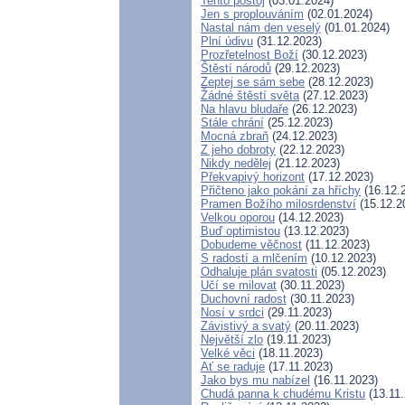
Tento postoj
(03.01.2024)
Jen s proplouváním
(02.01.2024)
Nastal nám den veselý
(01.01.2024)
Plní údivu
(31.12.2023)
Prozřetelnost Boží
(30.12.2023)
Štěstí národů
(29.12.2023)
Zeptej se sám sebe
(28.12.2023)
Žádné štěstí světa
(27.12.2023)
Na hlavu bludaře
(26.12.2023)
Stále chrání
(25.12.2023)
Mocná zbraň
(24.12.2023)
Z jeho dobroty
(22.12.2023)
Nikdy nedělej
(21.12.2023)
Překvapivý horizont
(17.12.2023)
Přičteno jako pokání za hříchy
(16.12.
Pramen Božího milosrdenství
(15.12.2
Velkou oporou
(14.12.2023)
Buď optimistou
(13.12.2023)
Dobudeme věčnost
(11.12.2023)
S radostí a mlčením
(10.12.2023)
Odhaluje plán svatosti
(05.12.2023)
Učí se milovat
(30.11.2023)
Duchovní radost
(30.11.2023)
Nosí v srdci
(29.11.2023)
Závistivý a svatý
(20.11.2023)
Největší zlo
(19.11.2023)
Velké věci
(18.11.2023)
Ať se raduje
(17.11.2023)
Jako bys mu nabízel
(16.11.2023)
Chudá panna k chudému Kristu
(13.11.