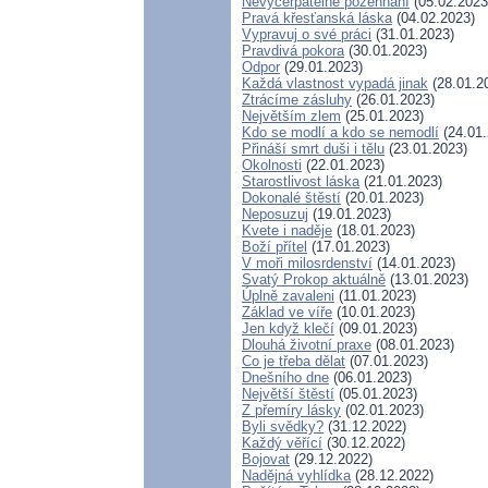
Nevyčerpatelné požehnání
(05.02.2023
Pravá křesťanská láska
(04.02.2023)
Vypravuj o své práci
(31.01.2023)
Pravdivá pokora
(30.01.2023)
Odpor
(29.01.2023)
Každá vlastnost vypadá jinak
(28.01.2
Ztrácíme zásluhy
(26.01.2023)
Největším zlem
(25.01.2023)
Kdo se modlí a kdo se nemodlí
(24.01.
Přináší smrt duši i tělu
(23.01.2023)
Okolnosti
(22.01.2023)
Starostlivost láska
(21.01.2023)
Dokonalé štěstí
(20.01.2023)
Neposuzuj
(19.01.2023)
Kvete i naděje
(18.01.2023)
Boží přítel
(17.01.2023)
V moři milosrdenství
(14.01.2023)
Svatý Prokop aktuálně
(13.01.2023)
Úplně zavaleni
(11.01.2023)
Základ ve víře
(10.01.2023)
Jen když klečí
(09.01.2023)
Dlouhá životní praxe
(08.01.2023)
Co je třeba dělat
(07.01.2023)
Dnešního dne
(06.01.2023)
Největší štěstí
(05.01.2023)
Z přemíry lásky
(02.01.2023)
Byli svědky?
(31.12.2022)
Každý věřící
(30.12.2022)
Bojovat
(29.12.2022)
Nadějná vyhlídka
(28.12.2022)