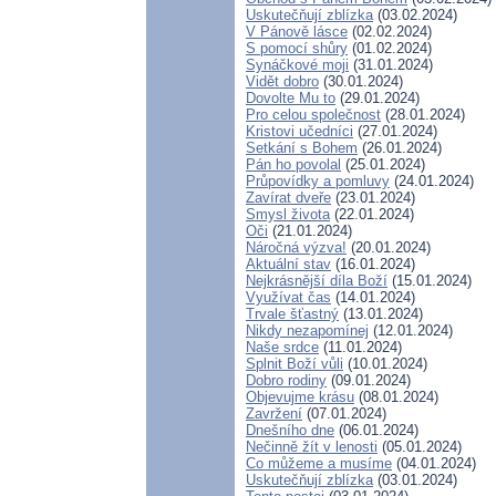
Uskutečňují zblízka
(03.02.2024)
V Pánově lásce
(02.02.2024)
S pomocí shůry
(01.02.2024)
Synáčkové moji
(31.01.2024)
Vidět dobro
(30.01.2024)
Dovolte Mu to
(29.01.2024)
Pro celou společnost
(28.01.2024)
Kristovi učedníci
(27.01.2024)
Setkání s Bohem
(26.01.2024)
Pán ho povolal
(25.01.2024)
Průpovídky a pomluvy
(24.01.2024)
Zavírat dveře
(23.01.2024)
Smysl života
(22.01.2024)
Oči
(21.01.2024)
Náročná výzva!
(20.01.2024)
Aktuální stav
(16.01.2024)
Nejkrásnější díla Boží
(15.01.2024)
Využívat čas
(14.01.2024)
Trvale šťastný
(13.01.2024)
Nikdy nezapomínej
(12.01.2024)
Naše srdce
(11.01.2024)
Splnit Boží vůli
(10.01.2024)
Dobro rodiny
(09.01.2024)
Objevujme krásu
(08.01.2024)
Zavržení
(07.01.2024)
Dnešního dne
(06.01.2024)
Nečinně žít v lenosti
(05.01.2024)
Co můžeme a musíme
(04.01.2024)
Uskutečňují zblízka
(03.01.2024)