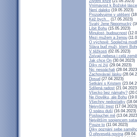
Životní krize
(21.05.2023)
Vnímavost k Božské lásce.
Není daleko
(19.05.2023)
Prozpěvujme v utěšení
(18
Kéž bych...
(17.05.2023)
Svatý Jene Nepomucký
(1
Líbit Bohu
(15.05.2023)
Minulost- budoucnost
(12.0
Mezi mužem a ženou
(11.0
O výchově: Společná modlit
Sláva buď muži, který Bohu
V těžkosti
(02.05.2023)
Zpívají nebesa i celá země
Jak chce On
(30.04.2023)
Díky ní žijí
(29.04.2023)
Nic nespáchali
(28.04.2023
Zachovávají lásku
(28.04.2
Dosud
(27.04.2023)
Setkání s Kristem
(23.04.2
Sdílená radost
(21.04.2023
Všecko bez námahy?
(20.
Ne člověku, ale Bohu
(19.0
Všechny nedostatky
(18.04
Nejvyšší trest
(17.04.2023)
O spásu duší
(16.04.2023)
Poslouchej mě
(13.04.2023
Největším spojencem sata
Pouze to
(11.04.2023)
Díky poznání sebe saméh
Ó převeselá novina
(09.04.