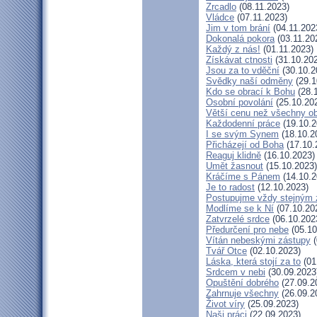
Zrcadlo
(08.11.2023)
Vládce
(07.11.2023)
Jim v tom brání
(04.11.202
Dokonalá pokora
(03.11.20
Každý z nás!
(01.11.2023)
Získávat ctnosti
(31.10.20
Jsou za to vděční
(30.10.2
Svědky naší odměny
(29.1
Kdo se obrací k Bohu
(28.
Osobní povolání
(25.10.20
Větší cenu než všechny ob
Každodenní práce
(19.10.2
I se svým Synem
(18.10.2
Přicházejí od Boha
(17.10.
Reaguj klidně
(16.10.2023)
Umět žasnout
(15.10.2023)
Kráčíme s Pánem
(14.10.2
Je to radost
(12.10.2023)
Postupujme vždy stejným
Modlíme se k Ní
(07.10.20
Zatvrzelé srdce
(06.10.202
Předurčení pro nebe
(05.10
Vítán nebeskými zástupy
(
Tvář Otce
(02.10.2023)
Láska, která stojí za to
(01
Srdcem v nebi
(30.09.2023
Opuštění dobrého
(27.09.2
Zahrnuje všechny
(26.09.2
Život víry
(25.09.2023)
Naši práci
(22.09.2023)