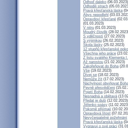
Odhoď daleko
(06.03.2023)
Odhodili strach
(05.03.2023
Pravá křesťanská láska
(04
Abys nepodlehl
(03.03.202
Opravdoví křesťané
(02.03
(01.03.2023)
V nitru
(01.03.2023)
Moudrý člověk
(28.02.2023
S vděčností
(27.02.2023)
S výjimkou
(26.02.2023)
Škola lásky
(25.02.2023)
12 stupňů křesťanské poko
Všechna jeho práce
(23.02
Z listu svatého Klementa I.
Až narostou
(21.02.2023)
Zakořeňovat do Boha
(20.0
Vše
(19.02.2023)
Dívej se
(18.02.2023)
Nemůže žít
(17.02.2023)
Náchylnost obviňovat Boh
Pevně přesvědčeni
(15.02.
Pojetí Boha
(14.02.2023)
Nesnadná a obětavá
(13.02
Předat je duši
(12.02.2023)
Jitřenko spásy
(11.02.2023
Pokorně přijímají
(10.02.20
Opravdová lítost
(07.02.20
Nevyčerpatelné požehnání
Pravá křesťanská láska
(04
Vypravuj o své práci
(31.01