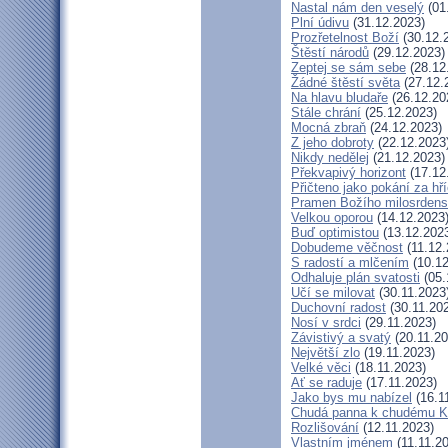
Nastal nám den veselý
(01
Plní údivu
(31.12.2023)
Prozřetelnost Boží
(30.12.
Štěstí národů
(29.12.2023)
Zeptej se sám sebe
(28.12
Žádné štěstí světa
(27.12.
Na hlavu bludaře
(26.12.20
Stále chrání
(25.12.2023)
Mocná zbraň
(24.12.2023)
Z jeho dobroty
(22.12.2023
Nikdy nedělej
(21.12.2023)
Překvapivý horizont
(17.12
Přičteno jako pokání za hř
Pramen Božího milosrdens
Velkou oporou
(14.12.2023
Buď optimistou
(13.12.202
Dobudeme věčnost
(11.12.
S radostí a mlčením
(10.12
Odhaluje plán svatosti
(05.
Učí se milovat
(30.11.2023
Duchovní radost
(30.11.20
Nosí v srdci
(29.11.2023)
Závistivý a svatý
(20.11.20
Největší zlo
(19.11.2023)
Velké věci
(18.11.2023)
Ať se raduje
(17.11.2023)
Jako bys mu nabízel
(16.1
Chudá panna k chudému Kr
Rozlišování
(12.11.2023)
Vlastním jménem
(11.11.2