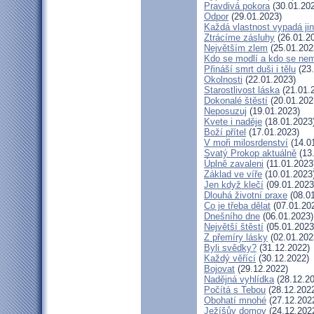
Pravdivá pokora
(30.01.20
Odpor
(29.01.2023)
Každá vlastnost vypadá ji
Ztrácíme zásluhy
(26.01.2
Největším zlem
(25.01.202
Kdo se modlí a kdo se nem
Přináší smrt duši i tělu
(23.
Okolnosti
(22.01.2023)
Starostlivost láska
(21.01.
Dokonalé štěstí
(20.01.202
Neposuzuj
(19.01.2023)
Kvete i naděje
(18.01.2023
Boží přítel
(17.01.2023)
V moři milosrdenství
(14.0
Svatý Prokop aktuálně
(13
Úplně zavaleni
(11.01.2023
Základ ve víře
(10.01.2023
Jen když klečí
(09.01.2023
Dlouhá životní praxe
(08.01
Co je třeba dělat
(07.01.20
Dnešního dne
(06.01.2023)
Největší štěstí
(05.01.2023
Z přemíry lásky
(02.01.202
Byli svědky?
(31.12.2022)
Každý věřící
(30.12.2022)
Bojovat
(29.12.2022)
Nadějná vyhlídka
(28.12.20
Počítá s Tebou
(28.12.202
Obohatí mnohé
(27.12.202
Ježíšův domov
(24.12.202