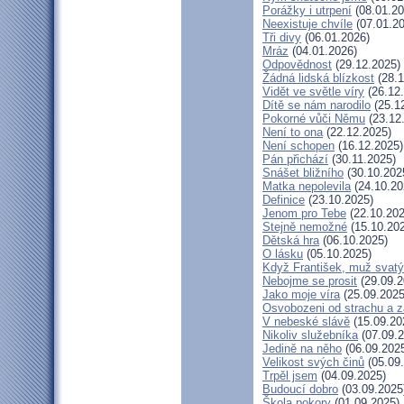
Porážky i utrpení
(08.01.20
Neexistuje chvíle
(07.01.20
Tři divy
(06.01.2026)
Mráz
(04.01.2026)
Odpovědnost
(29.12.2025)
Žádná lidská blízkost
(28.1
Vidět ve světle víry
(26.12
Dítě se nám narodilo
(25.1
Pokorné vůči Němu
(23.12
Není to ona
(22.12.2025)
Není schopen
(16.12.2025)
Pán přichází
(30.11.2025)
Snášet bližního
(30.10.202
Matka nepolevila
(24.10.20
Definice
(23.10.2025)
Jenom pro Tebe
(22.10.202
Stejně nemožné
(15.10.20
Dětská hra
(06.10.2025)
O lásku
(05.10.2025)
Když František, muž svatý
Nebojme se prosit
(29.09.2
Jako moje víra
(25.09.2025
Osvobozeni od strachu a z
V nebeské slávě
(15.09.20
Nikoliv služebníka
(07.09.2
Jedině na něho
(06.09.202
Velikost svých činů
(05.09
Trpěl jsem
(04.09.2025)
Budoucí dobro
(03.09.2025
Škola pokory
(01.09.2025)