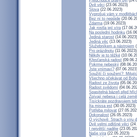
Předchůdce pravý byl
(24.
Dvě věci
(23.06.2023)
Slova
(22.06.2023)
Vyprošuji vám v modlitbác
Bez ní to nepůjde
(20.06.2
Zdarma
(19.06.2023)
Jak rostla její víra
(17.06.2
Na poslední hodinku
(16.06
Jediná starost
(14.06.2023
Jediná věc
(13.06.2023)
Služebníkem a nástrojem
(
Pro prázdnotu
(11.06.2023)
Někdy je to těžké
(10.06.2
Křesťanská radost
(09.06.
Pokrme nebeský
(08.06.20
Jste vnímaví?
(07.06.2023
Soužití či soužení?: Milují
Všechno očekávat od Boh
Radost ze života
(05.06.20
Radost svědomí
(04.06.20
Spasitelná bázeň před hří
Zpívají nebesa i celá země
Tisíckráte pozdravujem teb
Ita missa est
(30.05.2023)
Potřeba milovat
(27.05.202
Dokonalost
(26.05.2023)
O výchově: Strach o víru dě
Dvě velmi odlišné věci
(24.
I největší naděje
(23.05.20
Naše víra
(22.05.2023)