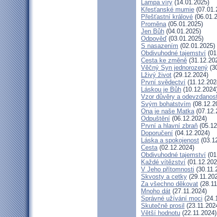
Lampa víry
(14.01.2025)
Křesťanské mumie
(07.01.
Přešťastní králové
(06.01.
Proměna
(05.01.2025)
Jen Bůh
(04.01.2025)
Odpověď
(03.01.2025)
S nasazením
(02.01.2025)
Obdivuhodné tajemství
(01
Cesta ke změně
(31.12.20
Věčný Syn jednorozený
(30
Lživý život
(29.12.2024)
První svědectví
(11.12.202
Láskou je Bůh
(10.12.2024
Vzor důvěry a odevzdanost
Svým bohatstvím
(08.12.2
Ona je naše Matka
(07.12.
Odpuštění
(06.12.2024)
První a hlavní zbraň
(05.12
Doporučení
(04.12.2024)
Láska a spokojenost
(03.1
Cesta
(02.12.2024)
Obdivuhodné tajemství
(01
Každé vítězství
(01.12.202
V Jeho přítomnosti
(30.11.
Skvosty a cetky
(29.11.20
Za všechno děkovat
(28.11
Mnoho dát
(27.11.2024)
Správné užívání moci
(24.
Skutečně prosil
(23.11.202
Větší hodnotu
(22.11.2024)