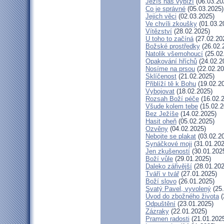
Ježíš nás vybízí
(06.03.20
Co je správné
(05.03.2025)
Jejich věci
(02.03.2025)
Ve chvíli zkoušky
(01.03.2
Vítězství
(28.02.2025)
U toho to začíná
(27.02.20
Božské prostředky
(26.02.
Natolik všemohoucí
(25.02
Opakování hříchů
(24.02.2
Nosíme na prsou
(22.02.20
Sklíčenost
(21.02.2025)
Přiblíží tě k Bohu
(19.02.2
Vybojovat
(18.02.2025)
Rozsah Boží péče
(16.02.
Všude kolem tebe
(15.02.2
Bez Ježíše
(14.02.2025)
Hasit oheň
(05.02.2025)
Ozvěny
(04.02.2025)
Nebojte se plakat
(03.02.2
Synáčkové moji
(31.01.202
Jen zkušeností
(30.01.202
Boží vůle
(29.01.2025)
Daleko zářivější
(28.01.202
Tváří v tvář
(27.01.2025)
Boží slovo
(26.01.2025)
Svatý Pavel, vyvolený
(25.
Úvod do zbožného života
(
Odpuštění
(23.01.2025)
Zázraky
(22.01.2025)
Pramen radosti
(21.01.202