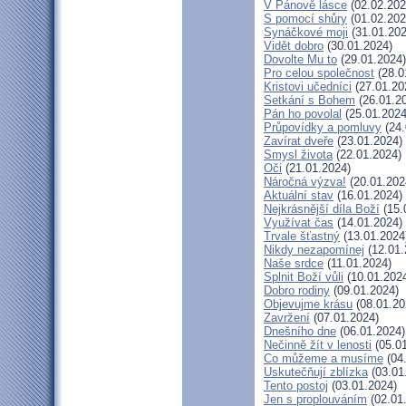
V Pánově lásce
(02.02.202
S pomocí shůry
(01.02.202
Synáčkové moji
(31.01.202
Vidět dobro
(30.01.2024)
Dovolte Mu to
(29.01.2024)
Pro celou společnost
(28.0
Kristovi učedníci
(27.01.20
Setkání s Bohem
(26.01.2
Pán ho povolal
(25.01.2024
Průpovídky a pomluvy
(24.
Zavírat dveře
(23.01.2024)
Smysl života
(22.01.2024)
Oči
(21.01.2024)
Náročná výzva!
(20.01.202
Aktuální stav
(16.01.2024)
Nejkrásnější díla Boží
(15.
Využívat čas
(14.01.2024)
Trvale šťastný
(13.01.2024
Nikdy nezapomínej
(12.01.
Naše srdce
(11.01.2024)
Splnit Boží vůli
(10.01.202
Dobro rodiny
(09.01.2024)
Objevujme krásu
(08.01.20
Zavržení
(07.01.2024)
Dnešního dne
(06.01.2024)
Nečinně žít v lenosti
(05.01
Co můžeme a musíme
(04
Uskutečňují zblízka
(03.01
Tento postoj
(03.01.2024)
Jen s proplouváním
(02.01