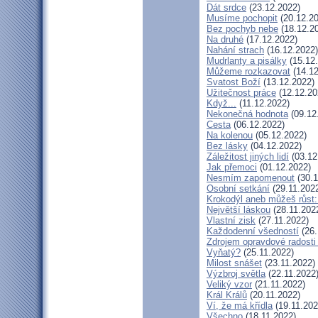
Dát srdce
(23.12.2022)
Musíme pochopit
(20.12.20
Bez pochyb nebe
(18.12.2
Na druhé
(17.12.2022)
Nahání strach
(16.12.2022)
Mudrlanty a pisálky
(15.12
Můžeme rozkazovat
(14.12
Svatost Boží
(13.12.2022)
Užitečnost práce
(12.12.20
Když...
(11.12.2022)
Nekonečná hodnota
(09.12
Cesta
(06.12.2022)
Na kolenou
(05.12.2022)
Bez lásky
(04.12.2022)
Záležitost jiných lidí
(03.12
Jak přemoci
(01.12.2022)
Nesmím zapomenout
(30.1
Osobní setkání
(29.11.202
Krokodýl aneb můžeš růst: 
Největší láskou
(28.11.202
Vlastní zisk
(27.11.2022)
Každodenní všedností
(26.
Zdrojem opravdové radosti 
Vyňatý?
(25.11.2022)
Milost snášet
(23.11.2022)
Výzbroj světla
(22.11.2022
Veliký vzor
(21.11.2022)
Král Králů
(20.11.2022)
Ví, že má křídla
(19.11.202
Všechno
(18.11.2022)