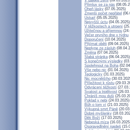
V daleké zemi
(09.05.2025
Přimluv se za nás
(08.05.2
Oheň lásky
(07.05.2025)
Zmenši počet nepřátel
(06.
Ustup!
(05.05.2025)
Nejvyšší úctu
(04.05.2025)
V těžkostech a utrpení
(25
Užitečnou a příjemnou
(24.
Večer prvního dne v týdnu
Doporučení
(10.04.2025)
Přijímat oběti
(09.04.2025)
Neplyne ze zásluh
(08.04.
Změna
(07.04.2025)
Slabá stránka
(06.04.2025)
S konečnými výsledky
(03
Spolehnout na Boha
(02.04
Vše nebo nic
(01.04.2025)
Teologicky
(31.03.2025)
Nic mocnějšího
(30.03.202
Příležitost k růstu
(29.03.2
Odvrácení těžkostí
(27.03.
Svatost a trpělivost
(26.03
Chráníš mou duši
(25.03.2
Poklad v nebi
(24.03.2025)
Bůh o tom ví
(21.03.2025)
Výkupná smrt Páně
(20.03
Dobré myšlenky
(18.03.20
Děti Boží
(17.03.2025)
Nebeská míza
(16.03.2025
Ospravedlnění najdeš
(15.