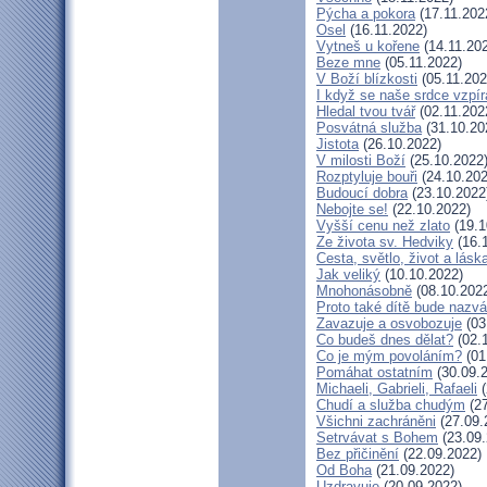
Pýcha a pokora
(17.11.202
Osel
(16.11.2022)
Vytneš u kořene
(14.11.20
Beze mne
(05.11.2022)
V Boží blízkosti
(05.11.202
I když se naše srdce vzpír
Hledal tvou tvář
(02.11.202
Posvátná služba
(31.10.20
Jistota
(26.10.2022)
V milosti Boží
(25.10.2022
Rozptyluje bouři
(24.10.202
Budoucí dobra
(23.10.2022
Nebojte se!
(22.10.2022)
Vyšší cenu než zlato
(19.1
Ze života sv. Hedviky
(16.
Cesta, světlo, život a lásk
Jak veliký
(10.10.2022)
Mnohonásobně
(08.10.202
Proto také dítě bude nazv
Zavazuje a osvobozuje
(03
Co budeš dnes dělat?
(02.
Co je mým povoláním?
(01
Pomáhat ostatním
(30.09.
Michaeli, Gabrieli, Rafaeli
(
Chudí a služba chudým
(27
Všichni zachráněni
(27.09.
Setrvávat s Bohem
(23.09.
Bez přičinění
(22.09.2022)
Od Boha
(21.09.2022)
Uzdravuje
(20.09.2022)