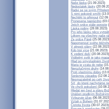
Naše láska
(21.09.2023)
Nedostatek lásky
(20.09.2
Raduj se se svým Přítele
S nimi pokojně smířit
(13.0
Nechtějí to přijmout
(12.09
Pronesena naprázdno
(03.
Jejich srdce stále poroste
(
Láska rodiny
(28.08.2023)
Pro jeho lásku něco vytrpě
Lékem na všechny naše r
Ze srdce Páně
(25.08.2023
Napomenout svého bližníh
V plnosti slávy
(22.08.2023
Kdo trpí více
(21.08.2023)
K vedení duší
(20.08.2023)
Viditelný svět je jako mapa
Hlad po smysluplném živo
Maria je vzata do nebe
(15
Nerozlučnými druhy
(14.08
Proti vlastnímu dobru
(13.0
Správnou zásadou
(12.08.
Nesmazatelně po celý živo
Síť, do které nachytáme ne
Ve chvíli pokušení
(10.08.
Hledat jen čest a slávu Bo
Unášen prudkým Božským
Vzbuzuje úžas
(06.08.2023
Vztah s Bohem
(31.07.202
Čistota života
(30.07.2023)
Posune k pomluvám
(29.07