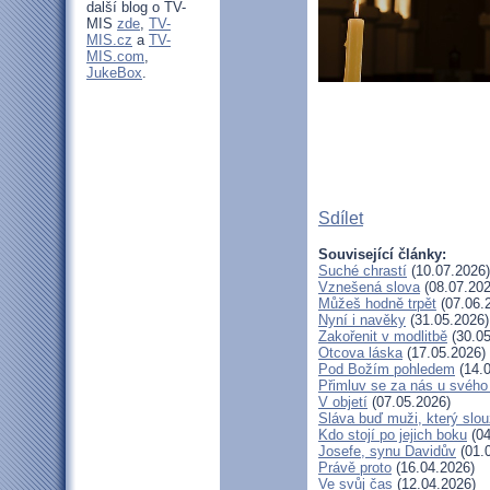
další blog o TV-
MIS
zde
,
TV-
MIS.cz
a
TV-
MIS.com
,
JukeBox
.
Sdílet
Související články:
Suché chrastí
(10.07.2026)
Vznešená slova
(08.07.202
Můžeš hodně trpět
(07.06.
Nyní i navěky
(31.05.2026)
Zakořenit v modlitbě
(30.05
Otcova láska
(17.05.2026)
Pod Božím pohledem
(14.0
Přimluv se za nás u svéh
V objetí
(07.05.2026)
Sláva buď muži, který slou
Kdo stojí po jejich boku
(04
Josefe, synu Davidův
(01.
Právě proto
(16.04.2026)
Ve svůj čas
(12.04.2026)