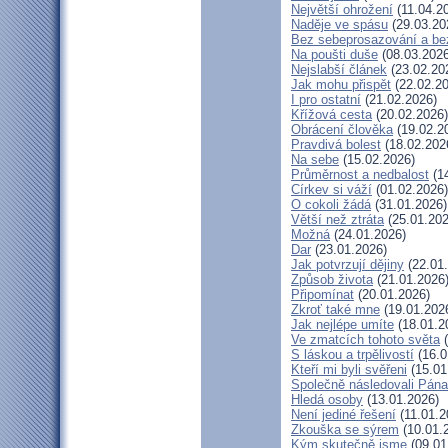
Největší ohrožení
(11.04.2
Naděje ve spásu
(29.03.20
Bez sebeprosazování a bez
Na poušti duše
(08.03.2026
Nejslabší článek
(23.02.20
Jak mohu přispět
(22.02.20
I pro ostatní
(21.02.2026)
Křížová cesta
(20.02.2026)
Obrácení člověka
(19.02.2
Pravdivá bolest
(18.02.202
Na sebe
(15.02.2026)
Průměrnost a nedbalost
(14
Církev si váží
(01.02.2026)
O cokoli žádá
(31.01.2026)
Větší než ztráta
(25.01.202
Možná
(24.01.2026)
Dar
(23.01.2026)
Jak potvrzují dějiny
(22.01
Způsob života
(21.01.2026
Připomínat
(20.01.2026)
Zkroť také mne
(19.01.202
Jak nejlépe umíte
(18.01.2
Ve zmatcích tohoto světa
(
S láskou a trpělivostí
(16.0
Kteří mi byli svěřeni
(15.01
Společně následovali Pána
Hledá osoby
(13.01.2026)
Není jediné řešení
(11.01.2
Zkouška se sýrem
(10.01.
Kým skutečně jsme
(09.01