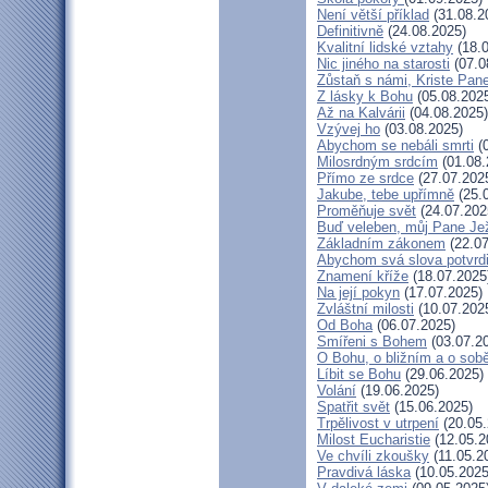
Není větší příklad
(31.08.2
Definitivně
(24.08.2025)
Kvalitní lidské vztahy
(18.0
Nic jiného na starosti
(07.0
Zůstaň s námi, Kriste Pan
Z lásky k Bohu
(05.08.202
Až na Kalvárii
(04.08.2025)
Vzývej ho
(03.08.2025)
Abychom se nebáli smrti
(0
Milosrdným srdcím
(01.08.
Přímo ze srdce
(27.07.202
Jakube, tebe upřímně
(25.
Proměňuje svět
(24.07.202
Buď veleben, můj Pane Jež
Základním zákonem
(22.07
Abychom svá slova potvrdi
Znamení kříže
(18.07.2025
Na její pokyn
(17.07.2025)
Zvláštní milosti
(10.07.202
Od Boha
(06.07.2025)
Smířeni s Bohem
(03.07.2
O Bohu, o bližním a o sob
Líbit se Bohu
(29.06.2025)
Volání
(19.06.2025)
Spatřit svět
(15.06.2025)
Trpělivost v utrpení
(20.05.
Milost Eucharistie
(12.05.2
Ve chvíli zkoušky
(11.05.2
Pravdivá láska
(10.05.2025