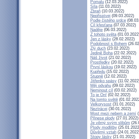
Pomalu
(12.03.2022)
Síla
(11.03.2022)
Zbraň
(10.03.2022)
Nepřispívej
(09.03.2022)
Podle čistého srdce
(08.03
Cíl křesťana
(07.03.2022)
Naděje
(06.03.2022)
Z tohoto světa
(01.03.2022
Jen z lásky
(28.02.2022)
Podobnost s Bohem
(26.02
Zlý duch
(23.02.2022)
Jedině Boha
(22.02.2022)
Náš život
(21.02.2022)
Prostředky
(20.02.2022)
První láskou
(19.02.2022)
Kupředu
(15.02.2022)
Stupně
(12.02.2022)
Jitřenko spásy
(11.02.2022
Měj odvahu
(09.02.2022)
Neminout cíl
(03.02.2022)
To je On!
(02.02.2022)
Na tomto světě
(01.02.202
Velkorysost
(31.01.2022)
Neztrácej
(30.01.2022)
Most mezi nebem a zemí
(
Přinese plody
(27.01.2022)
Je věrný svým slibům
(26.
Plody modlitby
(25.01.2022
Důvěrný vztah
(24.01.2022
Stopy lásky
(21.01.2022)