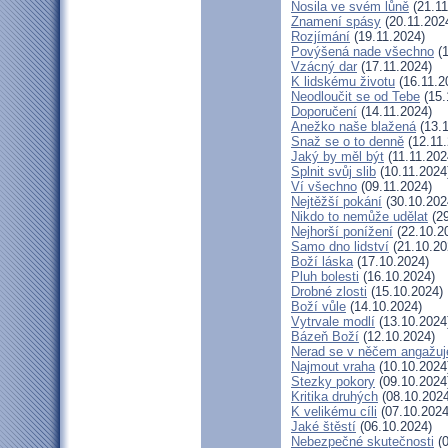
Nosila ve svém lůně
(21.11
Znamení spásy
(20.11.202
Rozjímání
(19.11.2024)
Povýšená nade všechno
(1
Vzácný dar
(17.11.2024)
K lidskému životu
(16.11.2
Neodloučit se od Tebe
(15.
Doporučení
(14.11.2024)
Anežko naše blažená
(13.1
Snaž se o to denně
(12.11.
Jaký by měl být
(11.11.202
Splnit svůj slib
(10.11.2024
Ví všechno
(09.11.2024)
Nejtěžší pokání
(30.10.202
Nikdo to nemůže udělat
(29
Nejhorší ponížení
(22.10.2
Samo dno lidství
(21.10.20
Boží láska
(17.10.2024)
Pluh bolesti
(16.10.2024)
Drobné zlosti
(15.10.2024)
Boží vůle
(14.10.2024)
Vytrvale modlí
(13.10.2024
Bázeň Boží
(12.10.2024)
Nerad se v něčem angažuj
Najmout vraha
(10.10.2024
Stezky pokory
(09.10.2024
Kritika druhých
(08.10.2024
K velikému cíli
(07.10.2024
Jaké štěstí
(06.10.2024)
Nebezpečné skutečnosti
(0