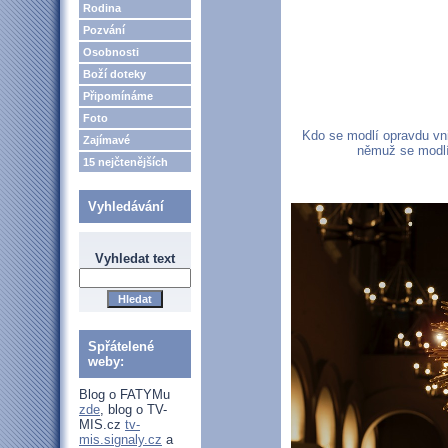
Rodina
Pozvání
Osobnosti
Boží doteky
Připomínáme
Foto
Kdo se modlí opravdu vni
Zajímavé
němuž se modlí
15 nejčtenějších
Vyhledávání
Vyhledat text
Spřátelené
weby:
Blog o FATYMu
zde
, blog o TV-
MIS.cz
tv-
mis.signaly.cz
a