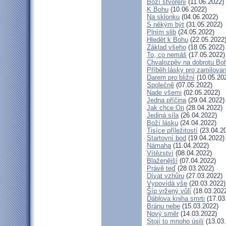
Boží stvoření
(11.06.2022)
K Bohu
(10.06.2022)
Na sklonku
(04.06.2022)
S někým být
(31.05.2022)
Plním slib
(24.05.2022)
Hledět k Bohu
(22.05.2022
Základ všeho
(18.05.2022)
To, co nemáš
(17.05.2022)
Chvalozpěv na dobrotu Bo
Příběh lásky pro zamilova
Darem pro bližní
(10.05.20
Společně
(07.05.2022)
Nade všemi
(02.05.2022)
Jedna příčina
(29.04.2022)
Jak chce On
(28.04.2022)
Jediná síla
(26.04.2022)
Boží lásku
(24.04.2022)
Tisíce příležitostí
(23.04.2
Startovní bod
(19.04.2022)
Námaha
(11.04.2022)
Vítězství
(08.04.2022)
Blaženější
(07.04.2022)
Právě teď
(28.03.2022)
Dívat vzhůru
(27.03.2022)
Vypovídá vše
(20.03.2022)
Šíp vržený vůlí
(18.03.202
Ďáblova kniha smrti
(17.03
Bránu nebe
(15.03.2022)
Nový směr
(14.03.2022)
Stojí to mnoho úsilí
(13.03