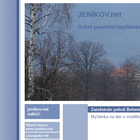
JENÍKOV.net
Dobré poselství (myšlenka,
jenikov.net
Zaměstnán jedině Bohe
nabízí:
Myšlenka na den o modlitbě
Hlavní strana
www.jenikov.net
Liturgický rok