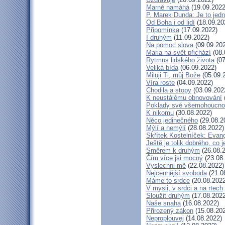
Marně namáhá
(19.09.2022
P. Marek Dunda: Je to jedn
Od Boha i od lidí
(18.09.20
Připomínka
(17.09.2022)
I druhým
(11.09.2022)
Na pomoc slova
(09.09.20
Maria na svět přichází
(08.
Rytmus lidského života
(07
Veliká bída
(06.09.2022)
Miluji Ti, můj Bože
(05.09.
Víra roste
(04.09.2022)
Chodila a stopy
(03.09.202
K neustálému obnovování
Poklady své všemohoucno
K nikomu
(30.08.2022)
Něco jedinečného
(29.08.2
Mýlí a nemýlí
(28.08.2022)
Skřítek Kostelníček: Evang
Ještě je tolik dobrého, co 
Směrem k druhým
(26.08.
Čím více jsi mocný
(23.08
Vyslechni mě
(22.08.2022)
Nejcennější svoboda
(21.0
Máme to srdce
(20.08.2022
V mysli, v srdci a na rtech
Sloužit druhým
(17.08.2022
Naše snaha
(16.08.2022)
Přirozený zákon
(15.08.20
Neproplouvej
(14.08.2022)