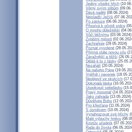
Jediný všední hřích
(10.06
Věrný svým slibům
(09.06.
Dává naději
(08.06.2024)
Nejsladší Ježíši
(07.06.202
Po zásluze
(06.06.2024)
Přispívá k očistě srdce
(05
O mnoho důležitější
(04.06
Vůči bližnímu
(03.06.2024)
Zvláštní milosti
(02.06.202
Zachraňuje
(29.05.2024)
Poznat vyvolené
(28.05.20
Přijímá stále novou sílu
(27
Závažnější a těžší
(26.05.
Děláš-li to z lásky
(25.05.2
Nezahálí
(20.05.2024)
Na našeho Pána
(19.05.20
Vnitřně i navenek
(18.05.2
Neobjevil ve skutcích
(17.0
Dokonalá láska
(16.05.202
Uspokojují sebelásku
(15.0
Pravý misionář
(14.05.2024
Jako zahrada
(13.05.2024)
Důvěřujte Bohu
(12.05.202
Pro křesťana
(11.05.2024)
S úsměvem
(10.05.2024)
Vynahrazovat své hříchy
(
Malé výbuchy hněvu
(08.0
Kristův učedník
(07.05.202
Rada do života
(06.05.2024
Odpověď
(05.05.2024)