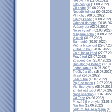
Nezpychni!
(12.08.2022)
Kdo neslyší
(11.08.2022)
Cíl znáte
(10.08.2022)
Neoddělitelnost
(09.08.202
Plni chyb
(08.08.2022)
Kdyby každý
(07.08.2022)
Odchod do nebe
(06.08.20
Vzácný dar
(03.08.2022)
Nelze vyjádřit
(02.08.2022)
Milujeme Toho
(01.08.2022
V okolí
(31.07.2022)
Sám sobě
(30.07.2022)
Věčná blaženost
(29.07.20
Z Boží rukou
(28.07.2022)
Co si láska žádá
(27.07.20
Právě teď
(26.07.2022)
Ztracený čas
(25.07.2022)
Bůh aby byl Bohem
(17.07
Jedna kapka
(16.07.2022)
Trpělivě a tiše
(15.07.2022
Účast
(14.07.2022)
Je-li nutné
(13.07.2022)
Pojď se mnou
(12.07.2022)
Vichřice pýchy
(08.07.2022
Změní náš život
(07.07.20
Nade všechno
(01.07.2022
Od Tebe
(24.06.2022)
Mnozí žijí v omylu
(23.06.
Násilím
(19.06.2022)
Srdcím Ježíše a Marie
(18