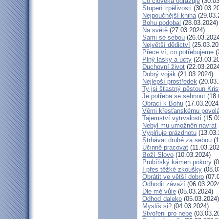
Co člověka odrazuje
(30.03
Stupeň trpělivosti
(30.03.2
Nejpoučnější kniha
(29.03.
Bohu podobal
(28.03.2024)
Na světě
(27.03.2024)
Sami se sebou
(26.03.2024
Největší dědictví
(25.03.20
Přece ví, co potřebujeme
(
Plný lásky a úcty
(23.03.2
Duchovní život
(22.03.2024
Dobrý voják
(21.03.2024)
Nejlepší prostředek
(20.03.
Ty jsi šťastný pěstoun Kri
Je potřeba se sehnout
(18.
Obrací k Bohu
(17.03.2024
Věrni křesťanskému povol
Tajemství vytrvalosti
(15.0
Nebyl mu umožněn návrat
Vyplňuje prázdnotu
(13.03.
Strhávat druhé za sebou
(1
Účinně pracovat
(11.03.202
Boží Slovo
(10.03.2024)
Prubířský kámen pokory
(0
I přes těžké zkoušky
(08.0
Obrátit ve větší dobro
(07.
Odhodit závaží
(06.03.202
Dle mé vůle
(05.03.2024)
Odhoď daleko
(05.03.2024)
Myslíš si?
(04.03.2024)
Stvořeni pro nebe
(03.03.2