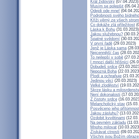
Král židovský
(07.04.2023)
Musím se polepšit
(05.04.
Odejdi ode mne!
(04.04.20
Podrobnosti svého bídného
Kříži věrný ze všech stro
Co dokáže zlá příležitost
(0
Láska k Bohu
(31.03.2023)
Jakou služebnou?
(30.03.2
Špatné svědomí
(30.03.20
V první řadě
(29.03.2023)
Jenž je Láska sama
(28.03
Nejcennější čas
(28.03.202
To nejlepší v sobě
(27.03.2
I mnozí další hříšníci
(26.0
Dobudeš srdce
(23.03.2023
Nepozná Boha
(22.03.2023
Plodí a ochraňuje
(21.03.2
Jedinou věcí
(20.03.2023)
Velké zlodějství
(19.03.202
Skrze lásku a milosrdenstv
Není dokonalosti
(17.03.20
Z čistoty srdce
(16.03.2023
Melancholický stav
(15.03.
Posvěceno jeho přítomnost
Jakou zásluhu?
(13.03.202
Ozdobit kvvětinami
(12.03.
Na pevném základu
(11.03
Mnoho milovat
(10.03.2023
Získávat ctnosti
(09.03.20
Všichni jsou Božím obraz