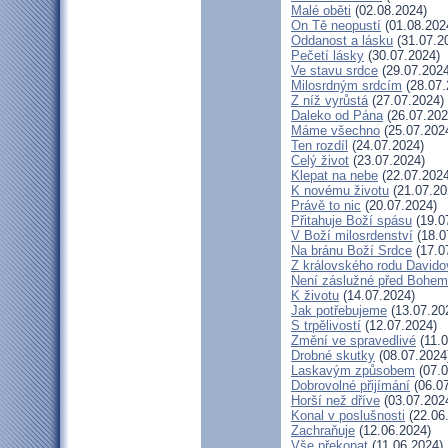
Malé oběti
(02.08.2024)
On Tě neopustí
(01.08.202
Oddanost a lásku
(31.07.2
Pečetí lásky
(30.07.2024)
Ve stavu srdce
(29.07.2024
Milosrdným srdcím
(28.07.
Z níž vyrůstá
(27.07.2024)
Daleko od Pána
(26.07.202
Máme všechno
(25.07.202
Ten rozdíl
(24.07.2024)
Celý život
(23.07.2024)
Klepat na nebe
(22.07.2024
K novému životu
(21.07.20
Právě to nic
(20.07.2024)
Přitahuje Boží spásu
(19.0
V Boží milosrdenství
(18.0
Na bránu Boží Srdce
(17.0
Z královského rodu Davido
Není záslužné před Bohem
K životu
(14.07.2024)
Jak potřebujeme
(13.07.20
S trpělivostí
(12.07.2024)
Změní ve spravedlivé
(11.0
Drobné skutky
(08.07.2024
Laskavým způsobem
(07.0
Dobrovolné přijímání
(06.07
Horší než dříve
(03.07.202
Konal v poslušnosti
(22.06
Zachraňuje
(12.06.2024)
Vše překonat
(11.06.2024)