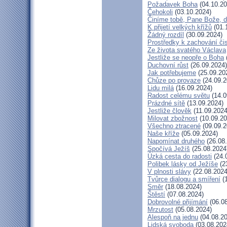
Požadavek Boha
(04.10.20
Čehokoli
(03.10.2024)
Činíme tobě, Pane Bože, d
K přijetí velkých křížů
(01.
Žádný rozdíl
(30.09.2024)
Prostředky k zachování čis
Ze života svatého Václava
Jestliže se neopře o Boha
Duchovní růst
(26.09.2024)
Jak potřebujeme
(25.09.20
Chůze po provaze
(24.09.2
Lidu milá
(16.09.2024)
Radost celému světu
(14.0
Prázdné sítě
(13.09.2024)
Jestliže člověk
(11.09.2024
Milovat zbožnost
(10.09.20
Všechno ztracené
(09.09.2
Naše kříže
(05.09.2024)
Napomínat druhého
(26.08
Spočívá Ježíš
(25.08.2024
Úzká cesta do radosti
(24.
Polibek lásky od Ježíše
(2
V plnosti slávy
(22.08.2024
Tvůrce dialogu a smíření
(1
Směr
(18.08.2024)
Štěstí
(07.08.2024)
Dobrovolné přijímání
(06.08
Mrzutost
(05.08.2024)
Alespoň na jednu
(04.08.20
Lidská svoboda
(03.08.202