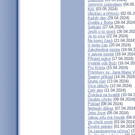
Jemným způsobem
(04.05
Klíč
(03.05.2024)
Ubožáci a hříšníci
(02.05.2
Každý den
(29.04.2024)
Zrodila z Boha
(28.04.2024
Setkání
(27.04.2024)
Jestli o to stojíš
(26.04.202
Je to více
(22.04.2024)
Na konci časů
(21.04.2024
V tento čas
(20.04.2024)
Zakořeněná jistota
(19.04.
V pevné jistotě
(18.04.2024
Přinést pokoj
(17.04.2024)
Vyplnili vůli Boží
(16.04.20
Pro Krista
(15.04.2024)
Promluvy sv. Jana Marie Vi
Špatný příklad
(14.04.2024
Druhé růst
(13.04.2024)
Více útěchy
(12.04.2024)
Celý den
(11.04.2024)
Získává na kvalitě
(10.04.
Osobní chyby
(09.04.2024)
Poklad
(08.04.2024)
Nejlepší důkaz
(07.04.2024
Jeho život
(05.04.2024)
Jakou sílu má člověk
(04.0
Ve chvíli smrti
(03.04.2024
Životní pokání
(01.04.2024
Se zavázanýma očima?
(3