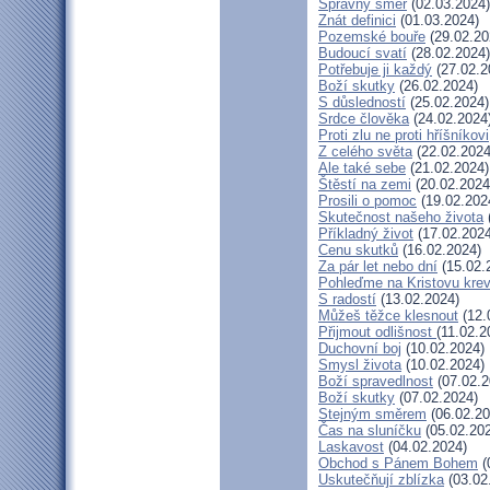
Správný směr
(02.03.2024)
Znát definici
(01.03.2024)
Pozemské bouře
(29.02.20
Budoucí svatí
(28.02.2024)
Potřebuje ji každý
(27.02.2
Boží skutky
(26.02.2024)
S důsledností
(25.02.2024)
Srdce člověka
(24.02.2024
Proti zlu ne proti hříšníkovi
Z celého světa
(22.02.2024
Ale také sebe
(21.02.2024)
Štěstí na zemi
(20.02.2024
Prosili o pomoc
(19.02.202
Skutečnost našeho života
Příkladný život
(17.02.2024
Cenu skutků
(16.02.2024)
Za pár let nebo dní
(15.02.
Pohleďme na Kristovu kre
S radostí
(13.02.2024)
Můžeš těžce klesnout
(12.
Přijmout odlišnost
(11.02.2
Duchovní boj
(10.02.2024)
Smysl života
(10.02.2024)
Boží spravedlnost
(07.02.2
Boží skutky
(07.02.2024)
Stejným směrem
(06.02.20
Čas na sluníčku
(05.02.20
Laskavost
(04.02.2024)
Obchod s Pánem Bohem
(
Uskutečňují zblízka
(03.02