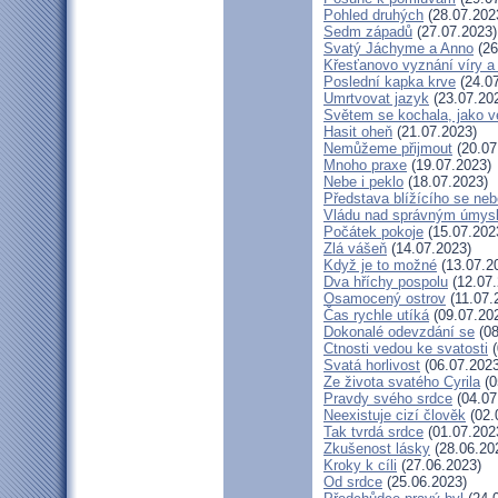
Pohled druhých
(28.07.202
Sedm západů
(27.07.2023)
Svatý Jáchyme a Anno
(26
Křesťanovo vyznání víry a
Poslední kapka krve
(24.07
Umrtvovat jazyk
(23.07.20
Světem se kochala, jako ve
Hasit oheň
(21.07.2023)
Nemůžeme přijmout
(20.07
Mnoho praxe
(19.07.2023)
Nebe i peklo
(18.07.2023)
Představa blížícího se neb
Vládu nad správným úmys
Počátek pokoje
(15.07.202
Zlá vášeň
(14.07.2023)
Když je to možné
(13.07.2
Dva hříchy pospolu
(12.07.
Osamocený ostrov
(11.07.
Čas rychle utíká
(09.07.20
Dokonalé odevzdání se
(08
Ctnosti vedou ke svatosti
(
Svatá horlivost
(06.07.2023
Ze života svatého Cyrila
(0
Pravdy svého srdce
(04.07
Neexistuje cizí člověk
(02.
Tak tvrdá srdce
(01.07.202
Zkušenost lásky
(28.06.20
Kroky k cíli
(27.06.2023)
Od srdce
(25.06.2023)