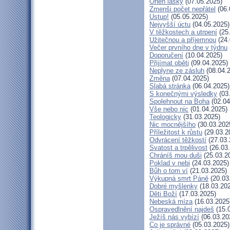
Oheň lásky
(07.05.2025)
Zmenši počet nepřátel
(06.
Ustup!
(05.05.2025)
Nejvyšší úctu
(04.05.2025)
V těžkostech a utrpení
(25
Užitečnou a příjemnou
(24.
Večer prvního dne v týdnu
Doporučení
(10.04.2025)
Přijímat oběti
(09.04.2025)
Neplyne ze zásluh
(08.04.
Změna
(07.04.2025)
Slabá stránka
(06.04.2025)
S konečnými výsledky
(03
Spolehnout na Boha
(02.04
Vše nebo nic
(01.04.2025)
Teologicky
(31.03.2025)
Nic mocnějšího
(30.03.202
Příležitost k růstu
(29.03.2
Odvrácení těžkostí
(27.03.
Svatost a trpělivost
(26.03
Chráníš mou duši
(25.03.2
Poklad v nebi
(24.03.2025)
Bůh o tom ví
(21.03.2025)
Výkupná smrt Páně
(20.03
Dobré myšlenky
(18.03.20
Děti Boží
(17.03.2025)
Nebeská míza
(16.03.2025
Ospravedlnění najdeš
(15.
Ježíš nás vybízí
(06.03.20
Co je správné
(05.03.2025)