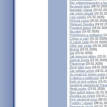
Bez sebeprosazování a bez
Na poušti duše
(08.03.2026
Nejslabší článek
(23.02.20
Jak mohu přispět
(22.02.20
I pro ostatní
(21.02.2026)
Křížová cesta
(20.02.2026)
Obrácení člověka
(19.02.2
Pravdivá bolest
(18.02.202
Na sebe
(15.02.2026)
Průměrnost a nedbalost
(14
Církev si váží
(01.02.2026)
O cokoli žádá
(31.01.2026)
Větší než ztráta
(25.01.202
Možná
(24.01.2026)
Dar
(23.01.2026)
Jak potvrzují dějiny
(22.01
Způsob života
(21.01.2026
Připomínat
(20.01.2026)
Zkroť také mne
(19.01.202
Jak nejlépe umíte
(18.01.2
Ve zmatcích tohoto světa
(
S láskou a trpělivostí
(16.0
Kteří mi byli svěřeni
(15.01
Společně následovali Pána
Hledá osoby
(13.01.2026)
Není jediné řešení
(11.01.2
Zkouška se sýrem
(10.01.
Kým skutečně jsme
(09.01
Porážky i utrpení
(08.01.20
Neexistuje chvíle
(07.01.20