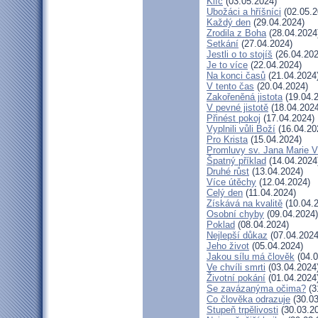
Klíč
(03.05.2024)
Ubožáci a hříšníci
(02.05.2
Každý den
(29.04.2024)
Zrodila z Boha
(28.04.2024
Setkání
(27.04.2024)
Jestli o to stojíš
(26.04.202
Je to více
(22.04.2024)
Na konci časů
(21.04.2024
V tento čas
(20.04.2024)
Zakořeněná jistota
(19.04.
V pevné jistotě
(18.04.2024
Přinést pokoj
(17.04.2024)
Vyplnili vůli Boží
(16.04.20
Pro Krista
(15.04.2024)
Promluvy sv. Jana Marie Vi
Špatný příklad
(14.04.2024
Druhé růst
(13.04.2024)
Více útěchy
(12.04.2024)
Celý den
(11.04.2024)
Získává na kvalitě
(10.04.
Osobní chyby
(09.04.2024)
Poklad
(08.04.2024)
Nejlepší důkaz
(07.04.2024
Jeho život
(05.04.2024)
Jakou sílu má člověk
(04.0
Ve chvíli smrti
(03.04.2024
Životní pokání
(01.04.2024
Se zavázanýma očima?
(3
Co člověka odrazuje
(30.03
Stupeň trpělivosti
(30.03.2