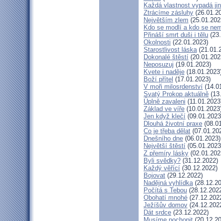
Každá vlastnost vypadá ji
Ztrácíme zásluhy
(26.01.2
Největším zlem
(25.01.202
Kdo se modlí a kdo se nem
Přináší smrt duši i tělu
(23.
Okolnosti
(22.01.2023)
Starostlivost láska
(21.01.
Dokonalé štěstí
(20.01.202
Neposuzuj
(19.01.2023)
Kvete i naděje
(18.01.2023
Boží přítel
(17.01.2023)
V moři milosrdenství
(14.0
Svatý Prokop aktuálně
(13
Úplně zavaleni
(11.01.2023
Základ ve víře
(10.01.2023
Jen když klečí
(09.01.2023
Dlouhá životní praxe
(08.01
Co je třeba dělat
(07.01.20
Dnešního dne
(06.01.2023)
Největší štěstí
(05.01.2023
Z přemíry lásky
(02.01.202
Byli svědky?
(31.12.2022)
Každý věřící
(30.12.2022)
Bojovat
(29.12.2022)
Nadějná vyhlídka
(28.12.20
Počítá s Tebou
(28.12.202
Obohatí mnohé
(27.12.202
Ježíšův domov
(24.12.202
Dát srdce
(23.12.2022)
Musíme pochopit
(20.12.20