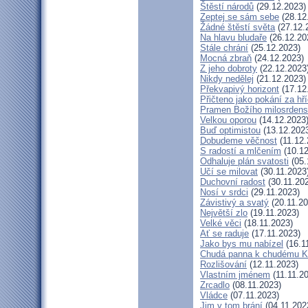
Štěstí národů
(29.12.2023)
Zeptej se sám sebe
(28.12
Žádné štěstí světa
(27.12.
Na hlavu bludaře
(26.12.20
Stále chrání
(25.12.2023)
Mocná zbraň
(24.12.2023)
Z jeho dobroty
(22.12.2023
Nikdy nedělej
(21.12.2023)
Překvapivý horizont
(17.12
Přičteno jako pokání za hř
Pramen Božího milosrdens
Velkou oporou
(14.12.2023
Buď optimistou
(13.12.202
Dobudeme věčnost
(11.12.
S radostí a mlčením
(10.12
Odhaluje plán svatosti
(05.
Učí se milovat
(30.11.2023
Duchovní radost
(30.11.20
Nosí v srdci
(29.11.2023)
Závistivý a svatý
(20.11.20
Největší zlo
(19.11.2023)
Velké věci
(18.11.2023)
Ať se raduje
(17.11.2023)
Jako bys mu nabízel
(16.1
Chudá panna k chudému Kr
Rozlišování
(12.11.2023)
Vlastním jménem
(11.11.2
Zrcadlo
(08.11.2023)
Vládce
(07.11.2023)
Jim v tom brání
(04.11.202