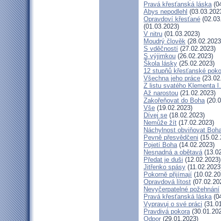
Pravá křesťanská láska
(04
Abys nepodlehl
(03.03.202
Opravdoví křesťané
(02.03
(01.03.2023)
V nitru
(01.03.2023)
Moudrý člověk
(28.02.2023
S vděčností
(27.02.2023)
S výjimkou
(26.02.2023)
Škola lásky
(25.02.2023)
12 stupňů křesťanské poko
Všechna jeho práce
(23.02
Z listu svatého Klementa I.
Až narostou
(21.02.2023)
Zakořeňovat do Boha
(20.0
Vše
(19.02.2023)
Dívej se
(18.02.2023)
Nemůže žít
(17.02.2023)
Náchylnost obviňovat Boh
Pevně přesvědčeni
(15.02.
Pojetí Boha
(14.02.2023)
Nesnadná a obětavá
(13.02
Předat je duši
(12.02.2023)
Jitřenko spásy
(11.02.2023
Pokorně přijímají
(10.02.20
Opravdová lítost
(07.02.20
Nevyčerpatelné požehnání
Pravá křesťanská láska
(04
Vypravuj o své práci
(31.01
Pravdivá pokora
(30.01.20
Odpor
(29.01.2023)