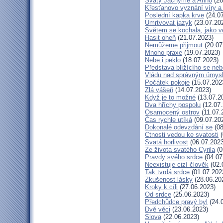
Svatý Jáchyme a Anno
(26
Křesťanovo vyznání víry a
Poslední kapka krve
(24.07
Umrtvovat jazyk
(23.07.20
Světem se kochala, jako ve
Hasit oheň
(21.07.2023)
Nemůžeme přijmout
(20.07
Mnoho praxe
(19.07.2023)
Nebe i peklo
(18.07.2023)
Představa blížícího se neb
Vládu nad správným úmys
Počátek pokoje
(15.07.202
Zlá vášeň
(14.07.2023)
Když je to možné
(13.07.2
Dva hříchy pospolu
(12.07.
Osamocený ostrov
(11.07.
Čas rychle utíká
(09.07.20
Dokonalé odevzdání se
(08
Ctnosti vedou ke svatosti
(
Svatá horlivost
(06.07.2023
Ze života svatého Cyrila
(0
Pravdy svého srdce
(04.07
Neexistuje cizí člověk
(02.
Tak tvrdá srdce
(01.07.202
Zkušenost lásky
(28.06.20
Kroky k cíli
(27.06.2023)
Od srdce
(25.06.2023)
Předchůdce pravý byl
(24.
Dvě věci
(23.06.2023)
Slova
(22.06.2023)