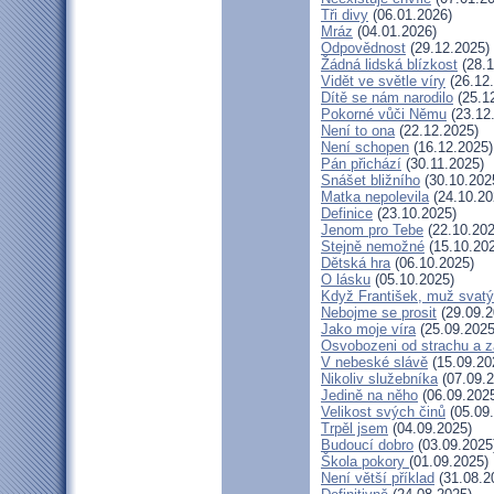
Tři divy
(06.01.2026)
Mráz
(04.01.2026)
Odpovědnost
(29.12.2025)
Žádná lidská blízkost
(28.1
Vidět ve světle víry
(26.12
Dítě se nám narodilo
(25.1
Pokorné vůči Němu
(23.12
Není to ona
(22.12.2025)
Není schopen
(16.12.2025)
Pán přichází
(30.11.2025)
Snášet bližního
(30.10.202
Matka nepolevila
(24.10.20
Definice
(23.10.2025)
Jenom pro Tebe
(22.10.202
Stejně nemožné
(15.10.20
Dětská hra
(06.10.2025)
O lásku
(05.10.2025)
Když František, muž svatý
Nebojme se prosit
(29.09.2
Jako moje víra
(25.09.2025
Osvobozeni od strachu a z
V nebeské slávě
(15.09.20
Nikoliv služebníka
(07.09.2
Jedině na něho
(06.09.202
Velikost svých činů
(05.09
Trpěl jsem
(04.09.2025)
Budoucí dobro
(03.09.2025
Škola pokory
(01.09.2025)
Není větší příklad
(31.08.2