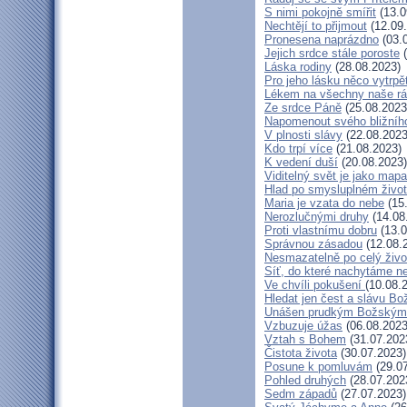
S nimi pokojně smířit
(13.0
Nechtějí to přijmout
(12.09
Pronesena naprázdno
(03.
Jejich srdce stále poroste
(
Láska rodiny
(28.08.2023)
Pro jeho lásku něco vytrpě
Lékem na všechny naše r
Ze srdce Páně
(25.08.2023
Napomenout svého bližníh
V plnosti slávy
(22.08.2023
Kdo trpí více
(21.08.2023)
K vedení duší
(20.08.2023)
Viditelný svět je jako mapa
Hlad po smysluplném živo
Maria je vzata do nebe
(15
Nerozlučnými druhy
(14.08
Proti vlastnímu dobru
(13.0
Správnou zásadou
(12.08.
Nesmazatelně po celý živo
Síť, do které nachytáme ne
Ve chvíli pokušení
(10.08.
Hledat jen čest a slávu Bo
Unášen prudkým Božským
Vzbuzuje úžas
(06.08.2023
Vztah s Bohem
(31.07.202
Čistota života
(30.07.2023)
Posune k pomluvám
(29.07
Pohled druhých
(28.07.202
Sedm západů
(27.07.2023)