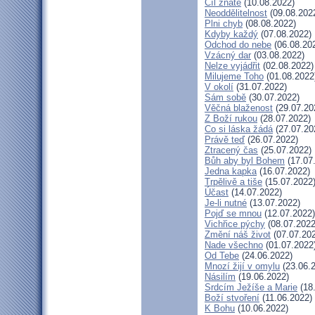
Cíl znáte
(10.08.2022)
Neoddělitelnost
(09.08.202
Plni chyb
(08.08.2022)
Kdyby každý
(07.08.2022)
Odchod do nebe
(06.08.20
Vzácný dar
(03.08.2022)
Nelze vyjádřit
(02.08.2022)
Milujeme Toho
(01.08.2022
V okolí
(31.07.2022)
Sám sobě
(30.07.2022)
Věčná blaženost
(29.07.20
Z Boží rukou
(28.07.2022)
Co si láska žádá
(27.07.20
Právě teď
(26.07.2022)
Ztracený čas
(25.07.2022)
Bůh aby byl Bohem
(17.07
Jedna kapka
(16.07.2022)
Trpělivě a tiše
(15.07.2022
Účast
(14.07.2022)
Je-li nutné
(13.07.2022)
Pojď se mnou
(12.07.2022)
Vichřice pýchy
(08.07.2022
Změní náš život
(07.07.20
Nade všechno
(01.07.2022
Od Tebe
(24.06.2022)
Mnozí žijí v omylu
(23.06.
Násilím
(19.06.2022)
Srdcím Ježíše a Marie
(18
Boží stvoření
(11.06.2022)
K Bohu
(10.06.2022)