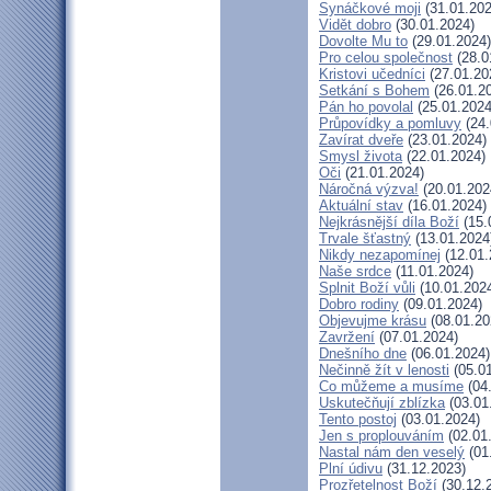
Synáčkové moji
(31.01.202
Vidět dobro
(30.01.2024)
Dovolte Mu to
(29.01.2024)
Pro celou společnost
(28.0
Kristovi učedníci
(27.01.20
Setkání s Bohem
(26.01.2
Pán ho povolal
(25.01.2024
Průpovídky a pomluvy
(24.
Zavírat dveře
(23.01.2024)
Smysl života
(22.01.2024)
Oči
(21.01.2024)
Náročná výzva!
(20.01.202
Aktuální stav
(16.01.2024)
Nejkrásnější díla Boží
(15.
Trvale šťastný
(13.01.2024
Nikdy nezapomínej
(12.01.
Naše srdce
(11.01.2024)
Splnit Boží vůli
(10.01.202
Dobro rodiny
(09.01.2024)
Objevujme krásu
(08.01.20
Zavržení
(07.01.2024)
Dnešního dne
(06.01.2024)
Nečinně žít v lenosti
(05.01
Co můžeme a musíme
(04
Uskutečňují zblízka
(03.01
Tento postoj
(03.01.2024)
Jen s proplouváním
(02.01
Nastal nám den veselý
(01
Plní údivu
(31.12.2023)
Prozřetelnost Boží
(30.12.