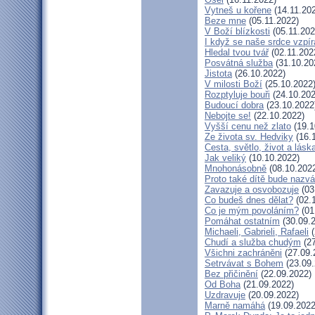
Vytneš u kořene
(14.11.20
Beze mne
(05.11.2022)
V Boží blízkosti
(05.11.202
I když se naše srdce vzpír
Hledal tvou tvář
(02.11.202
Posvátná služba
(31.10.20
Jistota
(26.10.2022)
V milosti Boží
(25.10.2022
Rozptyluje bouři
(24.10.202
Budoucí dobra
(23.10.2022
Nebojte se!
(22.10.2022)
Vyšší cenu než zlato
(19.1
Ze života sv. Hedviky
(16.
Cesta, světlo, život a lásk
Jak veliký
(10.10.2022)
Mnohonásobně
(08.10.202
Proto také dítě bude nazv
Zavazuje a osvobozuje
(03
Co budeš dnes dělat?
(02.
Co je mým povoláním?
(01
Pomáhat ostatním
(30.09.
Michaeli, Gabrieli, Rafaeli
(
Chudí a služba chudým
(27
Všichni zachráněni
(27.09.
Setrvávat s Bohem
(23.09.
Bez přičinění
(22.09.2022)
Od Boha
(21.09.2022)
Uzdravuje
(20.09.2022)
Marně namáhá
(19.09.2022