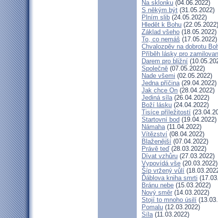
Na sklonku
(04.06.2022)
S někým být
(31.05.2022)
Plním slib
(24.05.2022)
Hledět k Bohu
(22.05.2022
Základ všeho
(18.05.2022)
To, co nemáš
(17.05.2022)
Chvalozpěv na dobrotu Bo
Příběh lásky pro zamilova
Darem pro bližní
(10.05.20
Společně
(07.05.2022)
Nade všemi
(02.05.2022)
Jedna příčina
(29.04.2022)
Jak chce On
(28.04.2022)
Jediná síla
(26.04.2022)
Boží lásku
(24.04.2022)
Tisíce příležitostí
(23.04.2
Startovní bod
(19.04.2022)
Námaha
(11.04.2022)
Vítězství
(08.04.2022)
Blaženější
(07.04.2022)
Právě teď
(28.03.2022)
Dívat vzhůru
(27.03.2022)
Vypovídá vše
(20.03.2022)
Šíp vržený vůlí
(18.03.202
Ďáblova kniha smrti
(17.03
Bránu nebe
(15.03.2022)
Nový směr
(14.03.2022)
Stojí to mnoho úsilí
(13.03
Pomalu
(12.03.2022)
Síla
(11.03.2022)