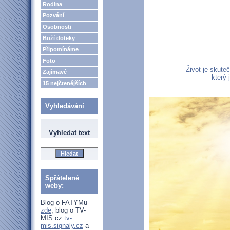
Rodina
Pozvání
Osobnosti
Boží doteky
Připomínáme
Foto
Život je skute
Zajímavé
který 
15 nejčtenějších
Vyhledávání
Vyhledat text
Spřátelené
weby:
Blog o FATYMu
zde
, blog o TV-
MIS.cz
tv-
mis.signaly.cz
a