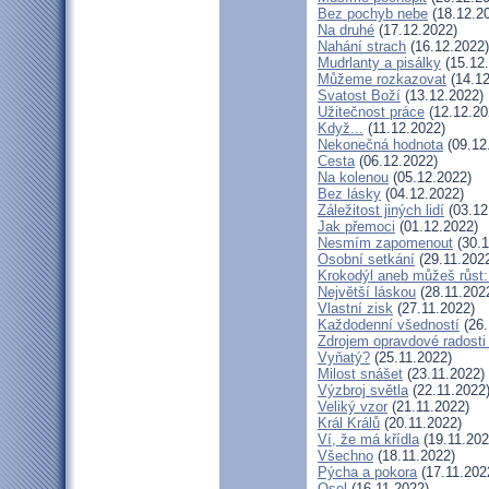
Bez pochyb nebe
(18.12.2
Na druhé
(17.12.2022)
Nahání strach
(16.12.2022)
Mudrlanty a pisálky
(15.12
Můžeme rozkazovat
(14.12
Svatost Boží
(13.12.2022)
Užitečnost práce
(12.12.20
Když...
(11.12.2022)
Nekonečná hodnota
(09.12
Cesta
(06.12.2022)
Na kolenou
(05.12.2022)
Bez lásky
(04.12.2022)
Záležitost jiných lidí
(03.12
Jak přemoci
(01.12.2022)
Nesmím zapomenout
(30.1
Osobní setkání
(29.11.202
Krokodýl aneb můžeš růst: 
Největší láskou
(28.11.202
Vlastní zisk
(27.11.2022)
Každodenní všedností
(26.
Zdrojem opravdové radosti 
Vyňatý?
(25.11.2022)
Milost snášet
(23.11.2022)
Výzbroj světla
(22.11.2022
Veliký vzor
(21.11.2022)
Král Králů
(20.11.2022)
Ví, že má křídla
(19.11.202
Všechno
(18.11.2022)
Pýcha a pokora
(17.11.202
Osel
(16.11.2022)