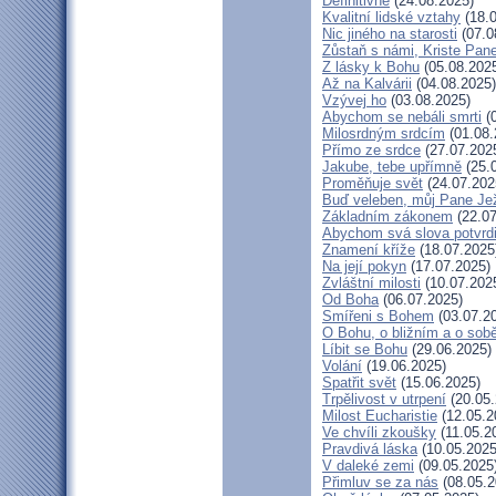
Definitivně
(24.08.2025)
Kvalitní lidské vztahy
(18.0
Nic jiného na starosti
(07.0
Zůstaň s námi, Kriste Pan
Z lásky k Bohu
(05.08.202
Až na Kalvárii
(04.08.2025)
Vzývej ho
(03.08.2025)
Abychom se nebáli smrti
(0
Milosrdným srdcím
(01.08.
Přímo ze srdce
(27.07.202
Jakube, tebe upřímně
(25.
Proměňuje svět
(24.07.202
Buď veleben, můj Pane Jež
Základním zákonem
(22.07
Abychom svá slova potvrdi
Znamení kříže
(18.07.2025
Na její pokyn
(17.07.2025)
Zvláštní milosti
(10.07.202
Od Boha
(06.07.2025)
Smířeni s Bohem
(03.07.2
O Bohu, o bližním a o sob
Líbit se Bohu
(29.06.2025)
Volání
(19.06.2025)
Spatřit svět
(15.06.2025)
Trpělivost v utrpení
(20.05.
Milost Eucharistie
(12.05.2
Ve chvíli zkoušky
(11.05.2
Pravdivá láska
(10.05.2025
V daleké zemi
(09.05.2025
Přimluv se za nás
(08.05.2