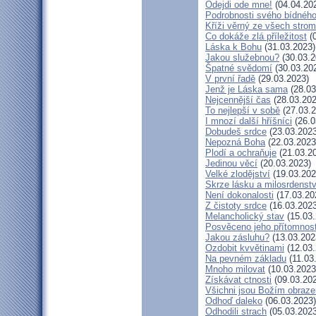
Odejdi ode mne!
(04.04.20
Podrobnosti svého bídného
Kříži věrný ze všech stro
Co dokáže zlá příležitost
(0
Láska k Bohu
(31.03.2023)
Jakou služebnou?
(30.03.2
Špatné svědomí
(30.03.20
V první řadě
(29.03.2023)
Jenž je Láska sama
(28.03
Nejcennější čas
(28.03.202
To nejlepší v sobě
(27.03.2
I mnozí další hříšníci
(26.0
Dobudeš srdce
(23.03.2023
Nepozná Boha
(22.03.2023
Plodí a ochraňuje
(21.03.2
Jedinou věcí
(20.03.2023)
Velké zlodějství
(19.03.202
Skrze lásku a milosrdenstv
Není dokonalosti
(17.03.20
Z čistoty srdce
(16.03.2023
Melancholický stav
(15.03.
Posvěceno jeho přítomnost
Jakou zásluhu?
(13.03.202
Ozdobit kvvětinami
(12.03.
Na pevném základu
(11.03
Mnoho milovat
(10.03.2023
Získávat ctnosti
(09.03.20
Všichni jsou Božím obraz
Odhoď daleko
(06.03.2023)
Odhodili strach
(05.03.2023