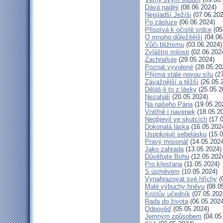
Dává naději
(08.06.2024)
Nejsladší Ježíši
(07.06.202
Po zásluze
(06.06.2024)
Přispívá k očistě srdce
(05
O mnoho důležitější
(04.06
Vůči bližnímu
(03.06.2024)
Zvláštní milosti
(02.06.202
Zachraňuje
(29.05.2024)
Poznat vyvolené
(28.05.20
Přijímá stále novou sílu
(27
Závažnější a těžší
(26.05.
Děláš-li to z lásky
(25.05.2
Nezahálí
(20.05.2024)
Na našeho Pána
(19.05.20
Vnitřně i navenek
(18.05.2
Neobjevil ve skutcích
(17.0
Dokonalá láska
(16.05.202
Uspokojují sebelásku
(15.0
Pravý misionář
(14.05.2024
Jako zahrada
(13.05.2024)
Důvěřujte Bohu
(12.05.202
Pro křesťana
(11.05.2024)
S úsměvem
(10.05.2024)
Vynahrazovat své hříchy
(
Malé výbuchy hněvu
(08.0
Kristův učedník
(07.05.202
Rada do života
(06.05.2024
Odpověď
(05.05.2024)
Jemným způsobem
(04.05