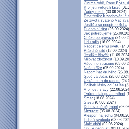
Činíme tobě, Pane Bože, d
K přijetí velkých křížů
(01.
Žádný rozdíl
(30.09.2024)
Prostředky k zachování čis
Ze života svatého Václava
Jestliže se neopře o Boha
Duchovní růst
(26.09.2024)
Jak potřebujeme
(25.09.20
Chůze po provaze
(24.09.2
Lidu milá
(16.09.2024)
Radost celému světu
(14.0
Prázdné sítě
(13.09.2024)
Jestliže člověk
(11.09.2024
Milovat zbožnost
(10.09.20
Všechno ztracené
(09.09.2
Naše kříže
(05.09.2024)
Napomínat druhého
(26.08
Spočívá Ježíš
(25.08.2024
Úzká cesta do radosti
(24.
Polibek lásky od Ježíše
(2
V plnosti slávy
(22.08.2024
Tvůrce dialogu a smíření
(1
Směr
(18.08.2024)
Štěstí
(07.08.2024)
Dobrovolné přijímání
(06.08
Mrzutost
(05.08.2024)
Alespoň na jednu
(04.08.20
Lidská svoboda
(03.08.202
Malé oběti
(02.08.2024)
On Tě neopustí
(01.08.202