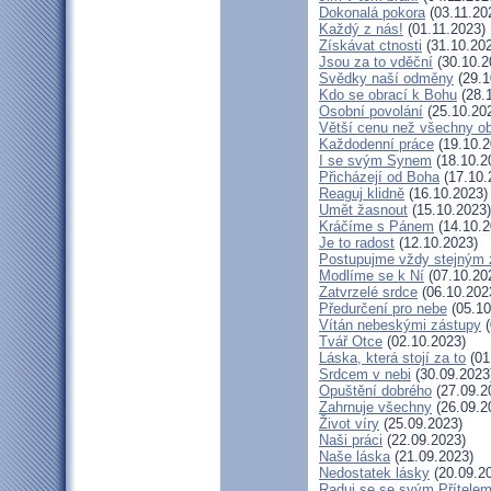
Dokonalá pokora
(03.11.20
Každý z nás!
(01.11.2023)
Získávat ctnosti
(31.10.20
Jsou za to vděční
(30.10.2
Svědky naší odměny
(29.1
Kdo se obrací k Bohu
(28.
Osobní povolání
(25.10.20
Větší cenu než všechny ob
Každodenní práce
(19.10.2
I se svým Synem
(18.10.2
Přicházejí od Boha
(17.10.
Reaguj klidně
(16.10.2023)
Umět žasnout
(15.10.2023)
Kráčíme s Pánem
(14.10.2
Je to radost
(12.10.2023)
Postupujme vždy stejným
Modlíme se k Ní
(07.10.20
Zatvrzelé srdce
(06.10.202
Předurčení pro nebe
(05.10
Vítán nebeskými zástupy
(
Tvář Otce
(02.10.2023)
Láska, která stojí za to
(01
Srdcem v nebi
(30.09.2023
Opuštění dobrého
(27.09.2
Zahrnuje všechny
(26.09.2
Život víry
(25.09.2023)
Naši práci
(22.09.2023)
Naše láska
(21.09.2023)
Nedostatek lásky
(20.09.2
Raduj se se svým Přítele