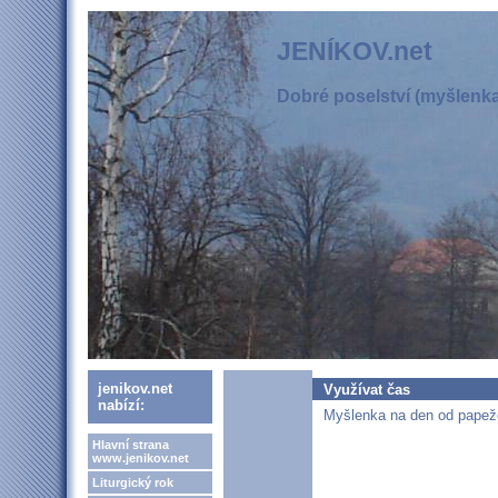
JENÍKOV.net
Dobré poselství (myšlenka,
jenikov.net
Využívat čas
nabízí:
Myšlenka na den od papeže
Hlavní strana
www.jenikov.net
Liturgický rok