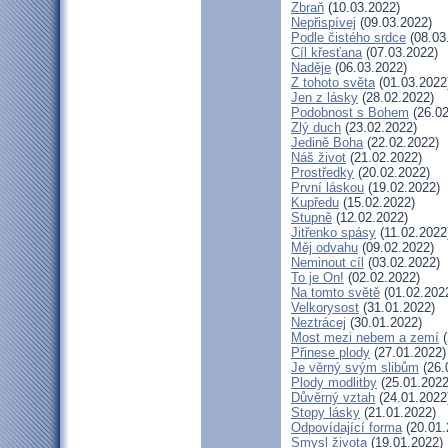
Zbraň
(10.03.2022)
Nepřispívej
(09.03.2022)
Podle čistého srdce
(08.03
Cíl křesťana
(07.03.2022)
Naděje
(06.03.2022)
Z tohoto světa
(01.03.2022
Jen z lásky
(28.02.2022)
Podobnost s Bohem
(26.02
Zlý duch
(23.02.2022)
Jedině Boha
(22.02.2022)
Náš život
(21.02.2022)
Prostředky
(20.02.2022)
První láskou
(19.02.2022)
Kupředu
(15.02.2022)
Stupně
(12.02.2022)
Jitřenko spásy
(11.02.2022
Měj odvahu
(09.02.2022)
Neminout cíl
(03.02.2022)
To je On!
(02.02.2022)
Na tomto světě
(01.02.202
Velkorysost
(31.01.2022)
Neztrácej
(30.01.2022)
Most mezi nebem a zemí
(
Přinese plody
(27.01.2022)
Je věrný svým slibům
(26.
Plody modlitby
(25.01.2022
Důvěrný vztah
(24.01.2022
Stopy lásky
(21.01.2022)
Odpovídající forma
(20.01.
Smysl života
(19.01.2022)