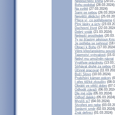
Nejpoučnější kniha
(29.03.
Bohu podobal
(28.03.2024)
Na světě
(27.03.2024)
Sami se sebou
(26.03.2024
Největší dědictví
(25.03.20
Přece ví, co potřebujeme
(
Plný lásky a úcty
(23.03.2
Duchovní život
(22.03.2024
Dobrý voják
(21.03.2024)
Nejlepší prostředek
(20.03.
Ty jsi šťastný pěstoun Kri
Je potřeba se sehnout
(18.
Obrací k Bohu
(17.03.2024
Věrni křesťanskému povol
Tajemství vytrvalosti
(15.0
Nebyl mu umožněn návrat
Vyplňuje prázdnotu
(13.03.
Strhávat druhé za sebou
(1
Účinně pracovat
(11.03.202
Boží Slovo
(10.03.2024)
Prubířský kámen pokory
(0
I přes těžké zkoušky
(08.0
Obrátit ve větší dobro
(07.
Odhodit závaží
(06.03.202
Dle mé vůle
(05.03.2024)
Odhoď daleko
(05.03.2024)
Myslíš si?
(04.03.2024)
Stvořeni pro nebe
(03.03.2
Správný směr
(02.03.2024)
Znát definici
(01.03.2024)