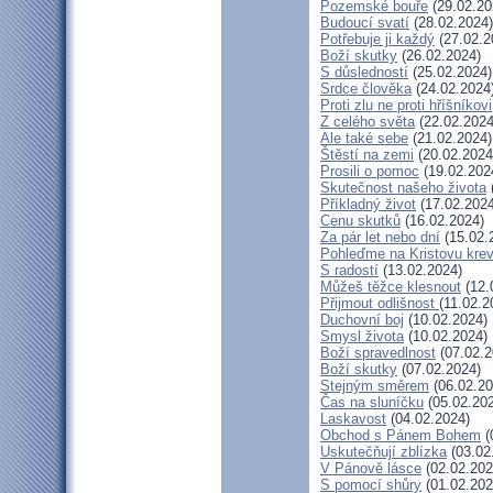
Pozemské bouře
(29.02.20
Budoucí svatí
(28.02.2024)
Potřebuje ji každý
(27.02.2
Boží skutky
(26.02.2024)
S důsledností
(25.02.2024)
Srdce člověka
(24.02.2024
Proti zlu ne proti hříšníkovi
Z celého světa
(22.02.2024
Ale také sebe
(21.02.2024)
Štěstí na zemi
(20.02.2024
Prosili o pomoc
(19.02.202
Skutečnost našeho života
Příkladný život
(17.02.2024
Cenu skutků
(16.02.2024)
Za pár let nebo dní
(15.02.
Pohleďme na Kristovu kre
S radostí
(13.02.2024)
Můžeš těžce klesnout
(12.
Přijmout odlišnost
(11.02.2
Duchovní boj
(10.02.2024)
Smysl života
(10.02.2024)
Boží spravedlnost
(07.02.2
Boží skutky
(07.02.2024)
Stejným směrem
(06.02.20
Čas na sluníčku
(05.02.20
Laskavost
(04.02.2024)
Obchod s Pánem Bohem
(
Uskutečňují zblízka
(03.02
V Pánově lásce
(02.02.202
S pomocí shůry
(01.02.202