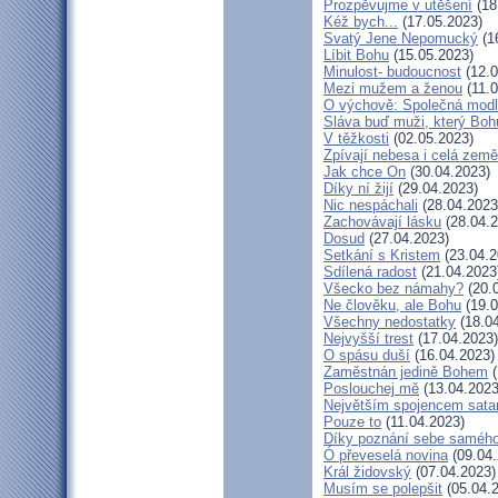
Prozpěvujme v utěšení
(18
Kéž bych...
(17.05.2023)
Svatý Jene Nepomucký
(1
Líbit Bohu
(15.05.2023)
Minulost- budoucnost
(12.0
Mezi mužem a ženou
(11.0
O výchově: Společná modlit
Sláva buď muži, který Bohu
V těžkosti
(02.05.2023)
Zpívají nebesa i celá země
Jak chce On
(30.04.2023)
Díky ní žijí
(29.04.2023)
Nic nespáchali
(28.04.2023
Zachovávají lásku
(28.04.2
Dosud
(27.04.2023)
Setkání s Kristem
(23.04.2
Sdílená radost
(21.04.2023
Všecko bez námahy?
(20.
Ne člověku, ale Bohu
(19.0
Všechny nedostatky
(18.04
Nejvyšší trest
(17.04.2023)
O spásu duší
(16.04.2023)
Zaměstnán jedině Bohem
(
Poslouchej mě
(13.04.2023
Největším spojencem sata
Pouze to
(11.04.2023)
Díky poznání sebe saméh
Ó převeselá novina
(09.04.
Král židovský
(07.04.2023)
Musím se polepšit
(05.04.