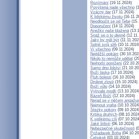
Rozjímání
(19.11.2024)
Povýšená nade všechno
(1
Vzácný dar
(17.11.2024)
K lidskému životu
(16.11.2
Neodloučit se od Tebe
(15.
Doporučení
(14.11.2024)
Anežko naše blažená
(13.1
Snaž se o to denně
(12.11.
Jaký by měl být
(11.11.202
Splnit svůj slib
(10.11.2024
Ví všechno
(09.11.2024)
Nejtěžší pokání
(30.10.202
Nikdo to nemůže udělat
(29
Nejhorší ponížení
(22.10.2
Samo dno lidství
(21.10.20
Boží láska
(17.10.2024)
Pluh bolesti
(16.10.2024)
Drobné zlosti
(15.10.2024)
Boží vůle
(14.10.2024)
Vytrvale modlí
(13.10.2024
Bázeň Boží
(12.10.2024)
Nerad se v něčem angažuj
Najmout vraha
(10.10.2024
Stezky pokory
(09.10.2024
Kritika druhých
(08.10.2024
K velikému cíli
(07.10.2024
Jaké štěstí
(06.10.2024)
Nebezpečné skutečnosti
(0
Požadavek Boha
(04.10.20
Čehokoli
(03.10.2024)