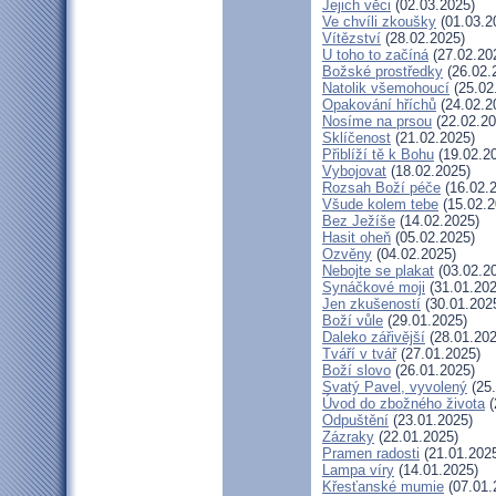
Jejich věci
(02.03.2025)
Ve chvíli zkoušky
(01.03.2
Vítězství
(28.02.2025)
U toho to začíná
(27.02.20
Božské prostředky
(26.02.
Natolik všemohoucí
(25.02
Opakování hříchů
(24.02.2
Nosíme na prsou
(22.02.20
Sklíčenost
(21.02.2025)
Přiblíží tě k Bohu
(19.02.2
Vybojovat
(18.02.2025)
Rozsah Boží péče
(16.02.
Všude kolem tebe
(15.02.2
Bez Ježíše
(14.02.2025)
Hasit oheň
(05.02.2025)
Ozvěny
(04.02.2025)
Nebojte se plakat
(03.02.2
Synáčkové moji
(31.01.202
Jen zkušeností
(30.01.202
Boží vůle
(29.01.2025)
Daleko zářivější
(28.01.202
Tváří v tvář
(27.01.2025)
Boží slovo
(26.01.2025)
Svatý Pavel, vyvolený
(25.
Úvod do zbožného života
(
Odpuštění
(23.01.2025)
Zázraky
(22.01.2025)
Pramen radosti
(21.01.202
Lampa víry
(14.01.2025)
Křesťanské mumie
(07.01.