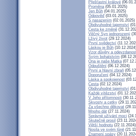
Přešťastní králové
(06.01.
Proměna
(05.01.2025)
Jen Bůh
(04.01.2025)
Odpověď
(03.01.2025)
S nasazením
(02.01.2025)
Obdivuhodné tajemství
(01
Cesta ke změně
(31.12.20
Věčný Syn jednorozený
(30
Lživý život
(29.12.2024)
První svědectví
(11.12.202
Láskou je Bůh
(10.12.2024
Vzor důvěry a odevzdanost
Svým bohatstvím
(08.12.2
Ona je naše Matka
(07.12.
Odpuštění
(06.12.2024)
První a hlavní zbraň
(05.12
Doporučení
(04.12.2024)
Láska a spokojenost
(03.1
Cesta
(02.12.2024)
Obdivuhodné tajemství
(01
Každé vítězství
(01.12.202
V Jeho přítomnosti
(30.11.
Skvosty a cetky
(29.11.20
Za všechno děkovat
(28.11
Mnoho dát
(27.11.2024)
Správné užívání moci
(24.
Skutečně prosil
(23.11.202
Větší hodnotu
(22.11.2024)
Nosila ve svém lůně
(21.11
Znamení spásy
(20.11.202