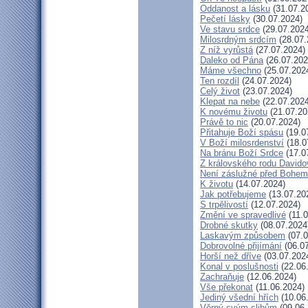
Oddanost a lásku
(31.07.2
Pečetí lásky
(30.07.2024)
Ve stavu srdce
(29.07.2024
Milosrdným srdcím
(28.07.
Z níž vyrůstá
(27.07.2024)
Daleko od Pána
(26.07.202
Máme všechno
(25.07.202
Ten rozdíl
(24.07.2024)
Celý život
(23.07.2024)
Klepat na nebe
(22.07.2024
K novému životu
(21.07.20
Právě to nic
(20.07.2024)
Přitahuje Boží spásu
(19.0
V Boží milosrdenství
(18.0
Na bránu Boží Srdce
(17.0
Z královského rodu Davido
Není záslužné před Bohem
K životu
(14.07.2024)
Jak potřebujeme
(13.07.20
S trpělivostí
(12.07.2024)
Změní ve spravedlivé
(11.0
Drobné skutky
(08.07.2024
Laskavým způsobem
(07.0
Dobrovolné přijímání
(06.07
Horší než dříve
(03.07.202
Konal v poslušnosti
(22.06
Zachraňuje
(12.06.2024)
Vše překonat
(11.06.2024)
Jediný všední hřích
(10.06
Věrný svým slibům
(09.06.