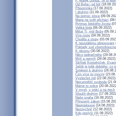
P. Marek Dunda: Je to jedn
Od Boha i od lidí
(18.09.20
Připomínka
(17.09.2022)
I druhým
(11.09.2022)
Na pomoc slova
(09.09.20
Maria na svět přichází
(08.
Rytmus lidského života
(07
Veliká bída
(06.09.2022)
Miluji Ti, můj Bože
(05.09.
Víra roste
(04.09.2022)
Chodila a stopy
(03.09.202
K neustálému obnovování
Poklady své všemohoucno
K nikomu
(30.08.2022)
Něco jedinečného
(29.08.2
Mýlí a nemýlí
(28.08.2022)
Skřítek Kostelníček: Evang
Ještě je tolik dobrého, co 
Směrem k druhým
(26.08.
Čím více jsi mocný
(23.08
Vyslechni mě
(22.08.2022)
Nejcennější svoboda
(21.0
Máme to srdce
(20.08.2022
V mysli, v srdci a na rtech
Sloužit druhým
(17.08.2022
Naše snaha
(16.08.2022)
Přirozený zákon
(15.08.20
Neproplouvej
(14.08.2022)
Nezpychni!
(12.08.2022)
Kdo neslyší
(11.08.2022)