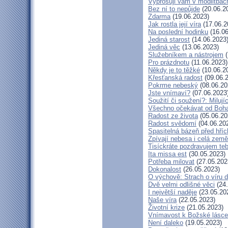
Vyprošuji vám v modlitbác
Bez ní to nepůjde
(20.06.2
Zdarma
(19.06.2023)
Jak rostla její víra
(17.06.2
Na poslední hodinku
(16.06
Jediná starost
(14.06.2023
Jediná věc
(13.06.2023)
Služebníkem a nástrojem
(
Pro prázdnotu
(11.06.2023)
Někdy je to těžké
(10.06.2
Křesťanská radost
(09.06.
Pokrme nebeský
(08.06.20
Jste vnímaví?
(07.06.2023
Soužití či soužení?: Milují
Všechno očekávat od Boh
Radost ze života
(05.06.20
Radost svědomí
(04.06.20
Spasitelná bázeň před hří
Zpívají nebesa i celá země
Tisíckráte pozdravujem teb
Ita missa est
(30.05.2023)
Potřeba milovat
(27.05.202
Dokonalost
(26.05.2023)
O výchově: Strach o víru dě
Dvě velmi odlišné věci
(24.
I největší naděje
(23.05.20
Naše víra
(22.05.2023)
Životní krize
(21.05.2023)
Vnímavost k Božské lásce.
Není daleko
(19.05.2023)