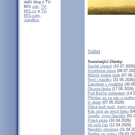
další blog o TV-
MIS
zde
,
TV-
MIS.cz
a
TV-
MIS.com
,
JukeBox
.
Sdílet
Související články:
Suché chrastí
(10.07.2026)
Vznešená slova
(08.07.202
Můžeš hodně trpět
(07.06.
Nyní i navěky
(31.05.2026)
Zakořenit v modlitbě
(30.05
Otcova láska
(17.05.2026)
Pod Božím pohledem
(14.0
Přimluv se za nás u svéh
V objetí
(07.05.2026)
Sláva buď muži, který slou
Kdo stojí po jejich boku
(04
Josefe, synu Davidův
(01.
Právě proto
(16.04.2026)
Ve svůj čas
(12.04.2026)
Největší ohrožení
(11.04.2
Naděje ve spásu
(29.03.20