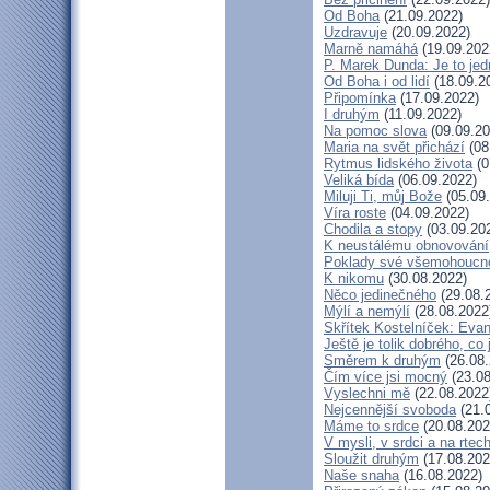
Od Boha
(21.09.2022)
Uzdravuje
(20.09.2022)
Marně namáhá
(19.09.202
P. Marek Dunda: Je to jed
Od Boha i od lidí
(18.09.2
Připomínka
(17.09.2022)
I druhým
(11.09.2022)
Na pomoc slova
(09.09.20
Maria na svět přichází
(08
Rytmus lidského života
(0
Veliká bída
(06.09.2022)
Miluji Ti, můj Bože
(05.09
Víra roste
(04.09.2022)
Chodila a stopy
(03.09.20
K neustálému obnovování
Poklady své všemohoucno
K nikomu
(30.08.2022)
Něco jedinečného
(29.08.
Mýlí a nemýlí
(28.08.2022
Skřítek Kostelníček: Evang
Ještě je tolik dobrého, co
Směrem k druhým
(26.08.
Čím více jsi mocný
(23.08
Vyslechni mě
(22.08.2022
Nejcennější svoboda
(21.
Máme to srdce
(20.08.202
V mysli, v srdci a na rtec
Sloužit druhým
(17.08.202
Naše snaha
(16.08.2022)