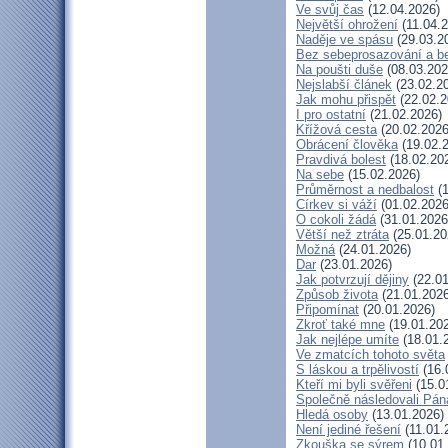
Ve svůj čas
(12.04.2026)
Největší ohrožení
(11.04.2
Naděje ve spásu
(29.03.2
Bez sebeprosazování a be
Na poušti duše
(08.03.202
Nejslabší článek
(23.02.2
Jak mohu přispět
(22.02.2
I pro ostatní
(21.02.2026)
Křížová cesta
(20.02.2026
Obrácení člověka
(19.02.
Pravdivá bolest
(18.02.20
Na sebe
(15.02.2026)
Průměrnost a nedbalost
(1
Církev si váží
(01.02.2026
O cokoli žádá
(31.01.2026
Větší než ztráta
(25.01.20
Možná
(24.01.2026)
Dar
(23.01.2026)
Jak potvrzují dějiny
(22.01
Způsob života
(21.01.2026
Připomínat
(20.01.2026)
Zkroť také mne
(19.01.20
Jak nejlépe umíte
(18.01.
Ve zmatcích tohoto světa
S láskou a trpělivostí
(16.
Kteří mi byli svěřeni
(15.0
Společně následovali Pán
Hledá osoby
(13.01.2026)
Není jediné řešení
(11.01.
Zkouška se sýrem
(10.01