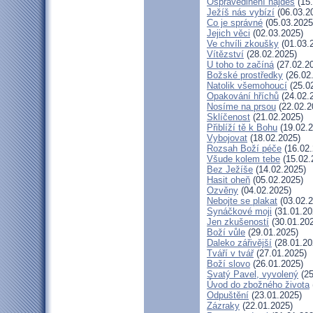
Ospravedlnění najdeš
(15.
Ježíš nás vybízí
(06.03.2
Co je správné
(05.03.2025
Jejich věci
(02.03.2025)
Ve chvíli zkoušky
(01.03.
Vítězství
(28.02.2025)
U toho to začíná
(27.02.2
Božské prostředky
(26.02
Natolik všemohoucí
(25.0
Opakování hříchů
(24.02.
Nosíme na prsou
(22.02.2
Sklíčenost
(21.02.2025)
Přiblíží tě k Bohu
(19.02.2
Vybojovat
(18.02.2025)
Rozsah Boží péče
(16.02.
Všude kolem tebe
(15.02.
Bez Ježíše
(14.02.2025)
Hasit oheň
(05.02.2025)
Ozvěny
(04.02.2025)
Nebojte se plakat
(03.02.2
Synáčkové moji
(31.01.20
Jen zkušeností
(30.01.20
Boží vůle
(29.01.2025)
Daleko zářivější
(28.01.20
Tváří v tvář
(27.01.2025)
Boží slovo
(26.01.2025)
Svatý Pavel, vyvolený
(25
Úvod do zbožného života
Odpuštění
(23.01.2025)
Zázraky
(22.01.2025)