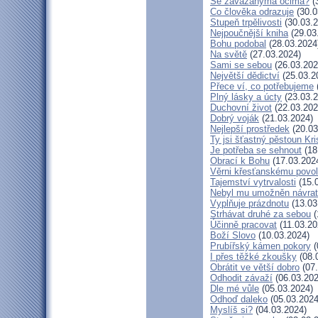
Se zavázanýma očima?
(
Co člověka odrazuje
(30.0
Stupeň trpělivosti
(30.03.2
Nejpoučnější kniha
(29.03
Bohu podobal
(28.03.2024
Na světě
(27.03.2024)
Sami se sebou
(26.03.202
Největší dědictví
(25.03.2
Přece ví, co potřebujeme
Plný lásky a úcty
(23.03.2
Duchovní život
(22.03.202
Dobrý voják
(21.03.2024)
Nejlepší prostředek
(20.03
Ty jsi šťastný pěstoun Kr
Je potřeba se sehnout
(18
Obrací k Bohu
(17.03.202
Věrni křesťanskému povol
Tajemství vytrvalosti
(15.
Nebyl mu umožněn návrat
Vyplňuje prázdnotu
(13.03
Strhávat druhé za sebou
(
Účinně pracovat
(11.03.20
Boží Slovo
(10.03.2024)
Prubířský kámen pokory
(
I přes těžké zkoušky
(08.
Obrátit ve větší dobro
(07.
Odhodit závaží
(06.03.202
Dle mé vůle
(05.03.2024)
Odhoď daleko
(05.03.2024
Myslíš si?
(04.03.2024)