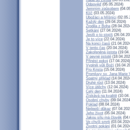
Odpověď
(05.05.2024)
Jemným způsobem
(04.05
Klíč
(03.05.2024)
Ubožáci a hříšníci
(02.05.
Každý den
(29.04.2024)
Zrodila z Boha
(28.04.202
Setkání
(27.04.2024)
Jestli o to stojíš
(26.04.20
Je to více
(22.04.2024)
Na konci časů
(21.04.202
V tento čas
(20.04.2024)
Zakořeněná jistota
(19.04.
V pevné jistotě
(18.04.202
Přinést pokoj
(17.04.2024)
Vyplnili vůli Boží
(16.04.2
Pro Krista
(15.04.2024)
Promluvy sv. Jana Marie V
Špatný příklad
(14.04.202
Druhé růst
(13.04.2024)
Více útěchy
(12.04.2024)
Celý den
(11.04.2024)
Získává na kvalitě
(10.04.
Osobní chyby
(09.04.2024
Poklad
(08.04.2024)
Nejlepší důkaz
(07.04.202
Jeho život
(05.04.2024)
Jakou sílu má člověk
(04.
Ve chvíli smrti
(03.04.202
Životní pokání
(01.04.202