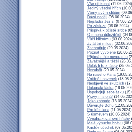
Vše překonat
(11.06.2024)
Jediný všední hřích
(10.06
Věrný svým slibům
(09.06
Dává naději
(08.06.2024)
Nejsladší Ježíši
(07.06.20
Po zásluze
(06.06.2024)
Přispívá k očistě srdce
(0
O mnoho důležitější
(04.0
Vůči bližnímu
(03.06.2024
Zvláštní milosti
(02.06.20
Zachraňuje
(29.05.2024)
Poznat vyvolené
(28.05.2
Přijímá stále novou sílu
(2
Závažnější a těžší
(26.05
Děláš-li to z lásky
(25.05.
Nezahálí
(20.05.2024)
Na našeho Pána
(19.05.2
Vnitřně i navenek
(18.05.2
Neobjevil ve skutcích
(17.
Dokonalá láska
(16.05.20
Uspokojují sebelásku
(15.
Pravý misionář
(14.05.202
Jako zahrada
(13.05.2024
Důvěřujte Bohu
(12.05.20
Pro křesťana
(11.05.2024)
S úsměvem
(10.05.2024)
Vynahrazovat své hříchy
(
Malé výbuchy hněvu
(08.0
Kristův učedník
(07.05.20
Rada do života
(06.05.202