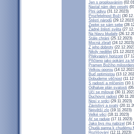
Jen s proplouváním
(02.01
Nastal nám den veselý
(01
Plní údivu
(31.12.2023)
Prozřetelnost Boží
(30.12
Štěstí národů
(29.12.2023
Zeptej se sám sebe
(28.1
Žádné štěstí světa
(27.12
Na hlavu bludaře
(26.12.2
Stále chrání
(25.12.2023)
Mocná zbraň
(24.12.2023)
Z jeho dobroty
(22.12.202
Nikdy nedělej
(21.12.2023
Překvapivý horizont
(17.1
Přičteno jako pokání za h
Pramen Božího milosrden
Velkou oporou
(14.12.2023
Buď optimistou
(13.12.202
Dobudeme věčnost
(11.12
S radostí a mlčením
(10.1
Odhaluje plán svatosti
(05
Učí se milovat
(30.11.202
Duchovní radost
(30.11.20
Nosí v srdci
(29.11.2023)
Závistivý a svatý
(20.11.2
Největší zlo
(19.11.2023)
Velké věci
(18.11.2023)
Ať se raduje
(17.11.2023)
Jako bys mu nabízel
(16.
Chudá panna k chudému K
Rozlišování
(12.11.2023)