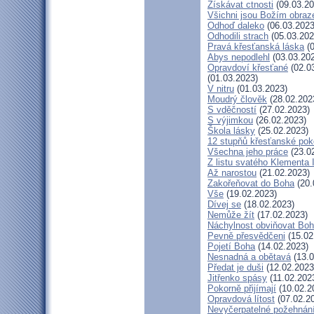
Získávat ctnosti
(09.03.20
Všichni jsou Božím obra
Odhoď daleko
(06.03.2023
Odhodili strach
(05.03.202
Pravá křesťanská láska
(0
Abys nepodlehl
(03.03.20
Opravdoví křesťané
(02.0
(01.03.2023)
V nitru
(01.03.2023)
Moudrý člověk
(28.02.202
S vděčností
(27.02.2023)
S výjimkou
(26.02.2023)
Škola lásky
(25.02.2023)
12 stupňů křesťanské pok
Všechna jeho práce
(23.0
Z listu svatého Klementa I
Až narostou
(21.02.2023)
Zakořeňovat do Boha
(20.
Vše
(19.02.2023)
Dívej se
(18.02.2023)
Nemůže žít
(17.02.2023)
Náchylnost obviňovat Bo
Pevně přesvědčeni
(15.02
Pojetí Boha
(14.02.2023)
Nesnadná a obětavá
(13.0
Předat je duši
(12.02.2023
Jitřenko spásy
(11.02.202
Pokorně přijímají
(10.02.2
Opravdová lítost
(07.02.2
Nevyčerpatelné požehnán