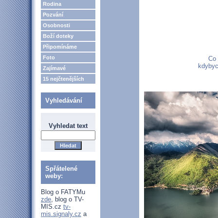
Rodina
Pozvání
Osobnosti
Boží doteky
Připomínáme
Foto
Co 
kdybych
Zajímavé
15 nejčtenějších
Vyhledávání
Vyhledat text
Spřátelené
weby:
Blog o FATYMu
zde
, blog o TV-
MIS.cz
tv-
mis.signaly.cz
a