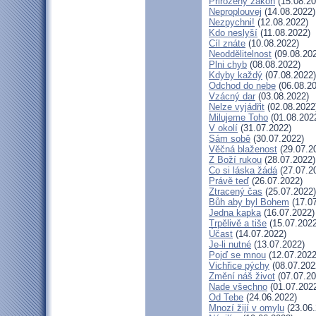
Přirozený zákon
(15.08.20
Neproplouvej
(14.08.2022)
Nezpychni!
(12.08.2022)
Kdo neslyší
(11.08.2022)
Cíl znáte
(10.08.2022)
Neoddělitelnost
(09.08.20
Plni chyb
(08.08.2022)
Kdyby každý
(07.08.2022)
Odchod do nebe
(06.08.20
Vzácný dar
(03.08.2022)
Nelze vyjádřit
(02.08.2022
Milujeme Toho
(01.08.202
V okolí
(31.07.2022)
Sám sobě
(30.07.2022)
Věčná blaženost
(29.07.2
Z Boží rukou
(28.07.2022)
Co si láska žádá
(27.07.2
Právě teď
(26.07.2022)
Ztracený čas
(25.07.2022)
Bůh aby byl Bohem
(17.07
Jedna kapka
(16.07.2022)
Trpělivě a tiše
(15.07.2022
Účast
(14.07.2022)
Je-li nutné
(13.07.2022)
Pojď se mnou
(12.07.2022
Vichřice pýchy
(08.07.202
Změní náš život
(07.07.20
Nade všechno
(01.07.202
Od Tebe
(24.06.2022)
Mnozí žijí v omylu
(23.06.