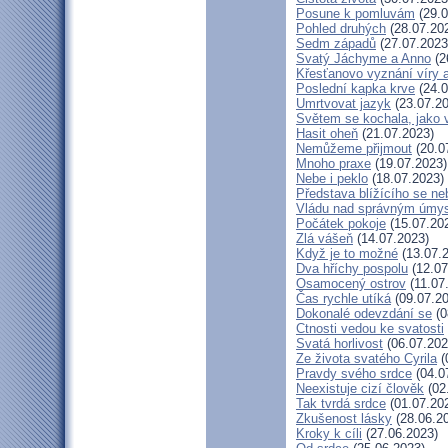
Posune k pomluvám
(29.0
Pohled druhých
(28.07.20
Sedm západů
(27.07.2023
Svatý Jáchyme a Anno
(2
Křesťanovo vyznání víry 
Poslední kapka krve
(24.0
Umrtvovat jazyk
(23.07.20
Světem se kochala, jako v
Hasit oheň
(21.07.2023)
Nemůžeme přijmout
(20.0
Mnoho praxe
(19.07.2023)
Nebe i peklo
(18.07.2023)
Představa blížícího se ne
Vládu nad správným úmy
Počátek pokoje
(15.07.20
Zlá vášeň
(14.07.2023)
Když je to možné
(13.07.
Dva hříchy pospolu
(12.07
Osamocený ostrov
(11.07
Čas rychle utíká
(09.07.20
Dokonalé odevzdání se
(0
Ctnosti vedou ke svatosti
Svatá horlivost
(06.07.202
Ze života svatého Cyrila
(
Pravdy svého srdce
(04.0
Neexistuje cizí člověk
(02
Tak tvrdá srdce
(01.07.20
Zkušenost lásky
(28.06.2
Kroky k cíli
(27.06.2023)