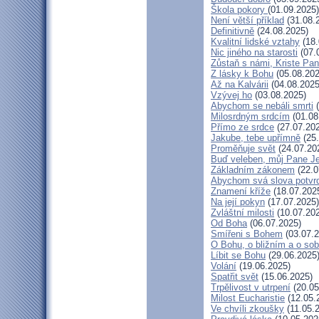
Škola pokory
(01.09.2025)
Není větší příklad
(31.08.
Definitivně
(24.08.2025)
Kvalitní lidské vztahy
(18.
Nic jiného na starosti
(07.
Zůstaň s námi, Kriste Pa
Z lásky k Bohu
(05.08.202
Až na Kalvárii
(04.08.2025
Vzývej ho
(03.08.2025)
Abychom se nebáli smrti
(
Milosrdným srdcím
(01.08
Přímo ze srdce
(27.07.20
Jakube, tebe upřímně
(25.
Proměňuje svět
(24.07.20
Buď veleben, můj Pane Je
Základním zákonem
(22.0
Abychom svá slova potvrdi
Znamení kříže
(18.07.202
Na její pokyn
(17.07.2025)
Zvláštní milosti
(10.07.20
Od Boha
(06.07.2025)
Smířeni s Bohem
(03.07.2
O Bohu, o bližním a o so
Líbit se Bohu
(29.06.2025
Volání
(19.06.2025)
Spatřit svět
(15.06.2025)
Trpělivost v utrpení
(20.05
Milost Eucharistie
(12.05.
Ve chvíli zkoušky
(11.05.