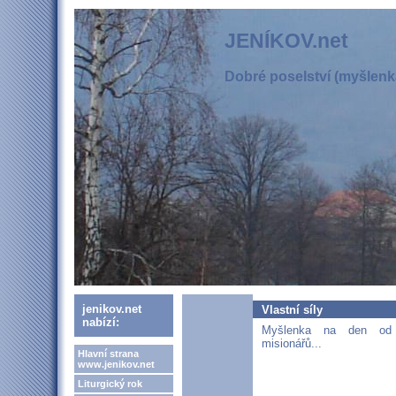
JENÍKOV.net
Dobré poselství (myšlenka
jenikov.net
Vlastní síly
nabízí:
Myšlenka na den od 
misionářů...
Hlavní strana
www.jenikov.net
Liturgický rok