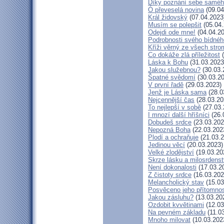
Díky poznání sebe samé
Ó převeselá novina
(09.04
Král židovský
(07.04.2023
Musím se polepšit
(05.04.
Odejdi ode mne!
(04.04.20
Podrobnosti svého bídnéh
Kříži věrný ze všech stro
Co dokáže zlá příležitost
(
Láska k Bohu
(31.03.2023
Jakou služebnou?
(30.03.
Špatné svědomí
(30.03.20
V první řadě
(29.03.2023)
Jenž je Láska sama
(28.0
Nejcennější čas
(28.03.20
To nejlepší v sobě
(27.03.
I mnozí další hříšníci
(26.
Dobudeš srdce
(23.03.202
Nepozná Boha
(22.03.202
Plodí a ochraňuje
(21.03.2
Jedinou věcí
(20.03.2023)
Velké zlodějství
(19.03.20
Skrze lásku a milosrdenst
Není dokonalosti
(17.03.2
Z čistoty srdce
(16.03.202
Melancholický stav
(15.03
Posvěceno jeho přítomnos
Jakou zásluhu?
(13.03.20
Ozdobit kvvětinami
(12.03
Na pevném základu
(11.0
Mnoho milovat
(10.03.202