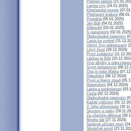
Pramen radosti
(21.01.202
Lampa víry
(14.01.2025)
Křesťanské mumie
(07.01
Přešťastní králové
(06.01.
Proměna
(05.01.2025)
Jen Bůh
(04.01.2025)
Odpověď
(03.01.2025)
S nasazením
(02.01.2025
Obdivuhodné tajemství
(0
Cesta ke změně
(31.12.20
Věčný Syn jednorozený
(3
Lživý život
(29.12.2024)
První svědectví
(11.12.20
Láskou je Bůh
(10.12.202
Vzor důvěry a odevzdanos
Svým bohatstvím
(08.12.
Ona je naše Matka
(07.12
Odpuštění
(06.12.2024)
První a hlavní zbraň
(05.1
Doporučení
(04.12.2024)
Láska a spokojenost
(03.1
Cesta
(02.12.2024)
Obdivuhodné tajemství
(0
Každé vítězství
(01.12.20
V Jeho přítomnosti
(30.11
Skvosty a cetky
(29.11.20
Za všechno děkovat
(28.1
Mnoho dát
(27.11.2024)
Správné užívání moci
(24.
Skutečně prosil
(23.11.20