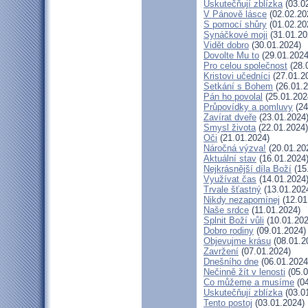
Uskutečňují zblízka
(03.0
V Pánově lásce
(02.02.20
S pomocí shůry
(01.02.20
Synáčkové moji
(31.01.20
Vidět dobro
(30.01.2024)
Dovolte Mu to
(29.01.2024
Pro celou společnost
(28.
Kristovi učedníci
(27.01.2
Setkání s Bohem
(26.01.2
Pán ho povolal
(25.01.202
Průpovídky a pomluvy
(24
Zavírat dveře
(23.01.2024
Smysl života
(22.01.2024)
Oči
(21.01.2024)
Náročná výzva!
(20.01.20
Aktuální stav
(16.01.2024
Nejkrásnější díla Boží
(15
Využívat čas
(14.01.2024
Trvale šťastný
(13.01.202
Nikdy nezapomínej
(12.01
Naše srdce
(11.01.2024)
Splnit Boží vůli
(10.01.202
Dobro rodiny
(09.01.2024)
Objevujme krásu
(08.01.2
Zavržení
(07.01.2024)
Dnešního dne
(06.01.2024
Nečinně žít v lenosti
(05.0
Co můžeme a musíme
(04
Uskutečňují zblízka
(03.0
Tento postoj
(03.01.2024)