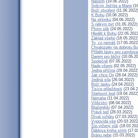
Násilím
(19.06.2022)
Srdcím Ježíše a Marie
(18
Boží stvoření
(11.06.2022
K Bohu
(10.06.2022)
Na sklonku
(04.06.2022)
S někým být
(31.05.2022)
Plním slib
(24.05.2022)
Hledět k Bohu
(22.05.2022
Základ všeho
(18.05.2022
To, co nemáš
(17.05.2022
Chvalozpěv na dobrotu B
Příběh lásky pro zamilov
Darem pro bližní
(10.05.20
Společně
(07.05.2022)
Nade všemi
(02.05.2022)
Jedna příčina
(29.04.2022
Jak chce On
(28.04.2022)
Jediná síla
(26.04.2022)
Boží lásku
(24.04.2022)
Tisíce příležitostí
(23.04.2
Startovní bod
(19.04.2022
Námaha
(11.04.2022)
Vítězství
(08.04.2022)
Blaženější
(07.04.2022)
Právě teď
(28.03.2022)
Dívat vzhůru
(27.03.2022)
Vypovídá vše
(20.03.2022
Šíp vržený vůlí
(18.03.202
Ďáblova kniha smrti
(17.0
Bránu nebe
(15.03.2022)