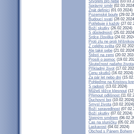
Stvořeni pro nebe
(03.03.
Správný směr
(02.03.2024
Znát definici
(01.03.2024)
Pozemské bouře
(29.02.2
Budoucí svatí
(28.02.2024
Potřebuje ji každý
(27.02.
Boží skutky
(26.02.2024)
S důsledností
(25.02.2024
Srdce člověka
(24.02.202
Proti zlu ne proti hříšníkov
Z celého světa
(22.02.202
Ale také sebe
(21.02.2024
Štěstí na zemi
(20.02.202
Prosili o pomoc
(19.02.20
Skutečnost našeho života
Příkladný život
(17.02.202
Cenu skutků
(16.02.2024)
Za pár let nebo dní
(15.02
Pohleďme na Kristovu kre
S radostí
(13.02.2024)
Můžeš těžce klesnout
(12
Přijmout odlišnost
(11.02.
Duchovní boj
(10.02.2024)
Smysl života
(10.02.2024)
Boží spravedlnost
(07.02.
Boží skutky
(07.02.2024)
Stejným směrem
(06.02.2
Čas na sluníčku
(05.02.20
Laskavost
(04.02.2024)
Obchod s Pánem Bohem