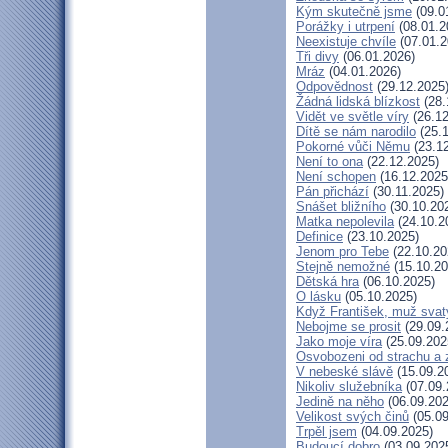
Kým skutečně jsme
(09.0
Porážky i utrpení
(08.01.2
Neexistuje chvíle
(07.01.2
Tři divy
(06.01.2026)
Mráz
(04.01.2026)
Odpovědnost
(29.12.2025
Žádná lidská blízkost
(28.
Vidět ve světle víry
(26.12
Dítě se nám narodilo
(25.1
Pokorné vůči Němu
(23.12
Není to ona
(22.12.2025)
Není schopen
(16.12.2025
Pán přichází
(30.11.2025)
Snášet bližního
(30.10.20
Matka nepolevila
(24.10.2
Definice
(23.10.2025)
Jenom pro Tebe
(22.10.20
Stejně nemožné
(15.10.20
Dětská hra
(06.10.2025)
O lásku
(05.10.2025)
Když František, muž svat
Nebojme se prosit
(29.09.
Jako moje víra
(25.09.202
Osvobozeni od strachu a 
V nebeské slávě
(15.09.2
Nikoliv služebníka
(07.09.
Jedině na něho
(06.09.202
Velikost svých činů
(05.09
Trpěl jsem
(04.09.2025)
Budoucí dobro
(03.09.202