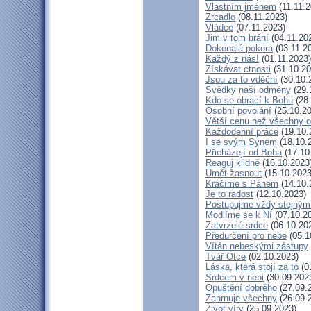
Vlastním jménem
(11.11.2
Zrcadlo
(08.11.2023)
Vládce
(07.11.2023)
Jim v tom brání
(04.11.20
Dokonalá pokora
(03.11.2
Každý z nás!
(01.11.2023)
Získávat ctnosti
(31.10.20
Jsou za to vděční
(30.10.
Svědky naší odměny
(29.
Kdo se obrací k Bohu
(28.
Osobní povolání
(25.10.20
Větší cenu než všechny o
Každodenní práce
(19.10.
I se svým Synem
(18.10.
Přicházejí od Boha
(17.10
Reaguj klidně
(16.10.2023
Umět žasnout
(15.10.2023
Kráčíme s Pánem
(14.10.
Je to radost
(12.10.2023)
Postupujme vždy stejný
Modlíme se k Ní
(07.10.2
Zatvrzelé srdce
(06.10.20
Předurčení pro nebe
(05.1
Vítán nebeskými zástupy
Tvář Otce
(02.10.2023)
Láska, která stojí za to
(0
Srdcem v nebi
(30.09.202
Opuštění dobrého
(27.09.
Zahrnuje všechny
(26.09.
Život víry
(25.09.2023)