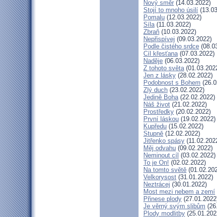
Nový směr
(14.03.2022)
Stojí to mnoho úsilí
(13.03
Pomalu
(12.03.2022)
Síla
(11.03.2022)
Zbraň
(10.03.2022)
Nepřispívej
(09.03.2022)
Podle čistého srdce
(08.0
Cíl křesťana
(07.03.2022)
Naděje
(06.03.2022)
Z tohoto světa
(01.03.202
Jen z lásky
(28.02.2022)
Podobnost s Bohem
(26.0
Zlý duch
(23.02.2022)
Jedině Boha
(22.02.2022)
Náš život
(21.02.2022)
Prostředky
(20.02.2022)
První láskou
(19.02.2022)
Kupředu
(15.02.2022)
Stupně
(12.02.2022)
Jitřenko spásy
(11.02.202
Měj odvahu
(09.02.2022)
Neminout cíl
(03.02.2022)
To je On!
(02.02.2022)
Na tomto světě
(01.02.20
Velkorysost
(31.01.2022)
Neztrácej
(30.01.2022)
Most mezi nebem a zemí
Přinese plody
(27.01.2022
Je věrný svým slibům
(26
Plody modlitby
(25.01.202