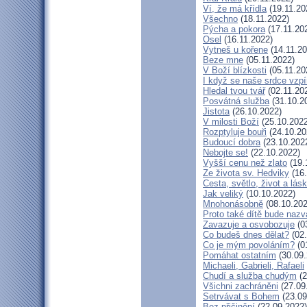
Ví, že má křídla
(19.11.20
Všechno
(18.11.2022)
Pýcha a pokora
(17.11.20
Osel
(16.11.2022)
Vytneš u kořene
(14.11.20
Beze mne
(05.11.2022)
V Boží blízkosti
(05.11.20
I když se naše srdce vzpí
Hledal tvou tvář
(02.11.20
Posvátná služba
(31.10.2
Jistota
(26.10.2022)
V milosti Boží
(25.10.2022
Rozptyluje bouři
(24.10.20
Budoucí dobra
(23.10.202
Nebojte se!
(22.10.2022)
Vyšší cenu než zlato
(19.
Ze života sv. Hedviky
(16.
Cesta, světlo, život a lás
Jak veliký
(10.10.2022)
Mnohonásobně
(08.10.202
Proto také dítě bude naz
Zavazuje a osvobozuje
(0
Co budeš dnes dělat?
(02.
Co je mým povoláním?
(0
Pomáhat ostatním
(30.09.
Michaeli, Gabrieli, Rafaeli
Chudí a služba chudým
(2
Všichni zachráněni
(27.09
Setrvávat s Bohem
(23.09
Bez přičinění
(22.09.2022)