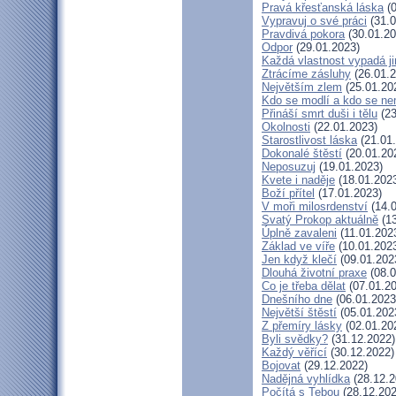
Pravá křesťanská láska
(0
Vypravuj o své práci
(31.0
Pravdivá pokora
(30.01.20
Odpor
(29.01.2023)
Každá vlastnost vypadá j
Ztrácíme zásluhy
(26.01.2
Největším zlem
(25.01.20
Kdo se modlí a kdo se ne
Přináší smrt duši i tělu
(23
Okolnosti
(22.01.2023)
Starostlivost láska
(21.01
Dokonalé štěstí
(20.01.20
Neposuzuj
(19.01.2023)
Kvete i naděje
(18.01.202
Boží přítel
(17.01.2023)
V moři milosrdenství
(14.0
Svatý Prokop aktuálně
(13
Úplně zavaleni
(11.01.202
Základ ve víře
(10.01.202
Jen když klečí
(09.01.202
Dlouhá životní praxe
(08.0
Co je třeba dělat
(07.01.20
Dnešního dne
(06.01.2023
Největší štěstí
(05.01.202
Z přemíry lásky
(02.01.20
Byli svědky?
(31.12.2022)
Každý věřící
(30.12.2022)
Bojovat
(29.12.2022)
Nadějná vyhlídka
(28.12.2
Počítá s Tebou
(28.12.202