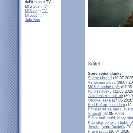
další blog o TV-
MIS
zde
,
TV-
MIS.cz
a
TV-
MIS.com
,
JukeBox
.
Sdílet
Související články:
Suché chrastí
(10.07.2026
Vznešená slova
(08.07.20
Můžeš hodně trpět
(07.06
Nyní i navěky
(31.05.2026
Zakořenit v modlitbě
(30.0
Otcova láska
(17.05.2026
Pod Božím pohledem
(14.
Přimluv se za nás u svéh
V objetí
(07.05.2026)
Sláva buď muži, který slo
Kdo stojí po jejich boku
(0
Josefe, synu Davidův
(01.
Právě proto
(16.04.2026)