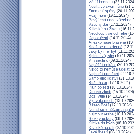
Větší hodnotu
(22.11.2024
Nosila ve svém lůně
(21.1
Znamení spásy
(20.11.20
Rozjímání
(19.11.2024)
Povýšená nade všechno
(
Vzácný dar
(17.11.2024)
K lidskému životu
(16.11.
Neodloučit se od Tebe
(15
Doporučení
(14.11.2024)
Anežko naše blažená
(13.
Snaž se o to denně
(12.11
Jaký by měl být
(11.11.20
Splnit svůj slib
(10.11.202
Ví všechno
(09.11.2024)
Nejtěžší pokání
(30.10.20
Nikdo to nemůže udělat
(2
Nejhorší ponížení
(22.10.
Samo dno lidství
(21.10.2
Boží láska
(17.10.2024)
Pluh bolesti
(16.10.2024)
Drobné zlosti
(15.10.2024)
Boží vůle
(14.10.2024)
Vytrvale modlí
(13.10.202
Bázeň Boží
(12.10.2024)
Nerad se v něčem angažu
Najmout vraha
(10.10.202
Stezky pokory
(09.10.202
Kritika druhých
(08.10.202
K velikému cíli
(07.10.202
Jaké štěstí
(06.10.2024)