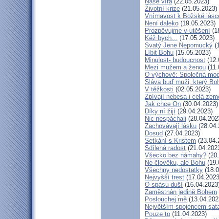
Naše víra
(22.05.2023)
Životní krize
(21.05.2023)
Vnímavost k Božské lásce
Není daleko
(19.05.2023)
Prozpěvujme v utěšení
(1
Kéž bych...
(17.05.2023)
Svatý Jene Nepomucký
(1
Líbit Bohu
(15.05.2023)
Minulost- budoucnost
(12.
Mezi mužem a ženou
(11.
O výchově: Společná modli
Sláva buď muži, který Boh
V těžkosti
(02.05.2023)
Zpívají nebesa i celá zem
Jak chce On
(30.04.2023)
Díky ní žijí
(29.04.2023)
Nic nespáchali
(28.04.202
Zachovávají lásku
(28.04.
Dosud
(27.04.2023)
Setkání s Kristem
(23.04.
Sdílená radost
(21.04.202
Všecko bez námahy?
(20.
Ne člověku, ale Bohu
(19.
Všechny nedostatky
(18.0
Nejvyšší trest
(17.04.2023
O spásu duší
(16.04.2023
Zaměstnán jedině Bohem
Poslouchej mě
(13.04.202
Největším spojencem sat
Pouze to
(11.04.2023)