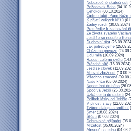
Nebezpečné skutečnosti
(
Požadavek Boha
(04.10.2
Čehokoli
(03.10.2024)
Činíme tobě, Pane Bože, 
K přijetí velkých křížů
(01
Žádný rozdíl
(30.09.2024)
Prostředky k zachování či
Ze života svatého Václav
Jestliže se neopře o Boha
Duchovní růst
(26.09.2024
Jak potřebujeme
(25.09.2
Chůze po provaze
(24.09.
Lidu milá
(16.09.2024)
Radost celému světu
(14.
Prázdné sítě
(13.09.2024)
Jestliže člověk
(11.09.202
Milovat zbožnost
(10.09.2
Všechno ztracené
(09.09.
Naše kříže
(05.09.2024)
Napomínat druhého
(26.08
Spočívá Ježíš
(25.08.202
Úzká cesta do radosti
(24
Polibek lásky od Ježíše
(2
V plnosti slávy
(22.08.202
Tvůrce dialogu a smíření
(
Směr
(18.08.2024)
Štěstí
(07.08.2024)
Dobrovolné přijímání
(06.0
Mrzutost
(05.08.2024)
Alespoň na jednu
(04.08.2