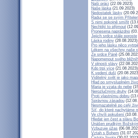
Naši práci
(22.09.2023)
Naše láska
(21.09.2023)
Nedostatek lásky
(20.09.2
Raduj se se svým Přítele
S nimi pokojně smířit
(13.
Nechtějí to přijmout
(12.09
Pronesena naprázdno
(03.
Jejich srdce stále poroste
Láska rodiny
(28.08.2023)
Pro jeho lásku něco vytrp
Lékem na všechny naše r
Ze srdce Páně
(25.08.202
Napomenout svého bližní
V plnosti slávy
(22.08.202
Kdo trpí více
(21.08.2023)
K vedení duší
(20.08.2023
Viditelný svět je jako map
Hlad po smysluplném živo
Maria je vzata do nebe
(15
Nerozlučnými druhy
(14.0
Proti vlastnímu dobru
(13.
Správnou zásadou
(12.08
Nesmazatelně po celý živ
Síť, do které nachytáme n
Ve chvíli pokušení
(10.08
Hledat jen čest a slávu B
Unášen prudkým Božský
Vzbuzuje úžas
(06.08.202
Vztah s Bohem
(31.07.20
Čistota života
(30.07.2023