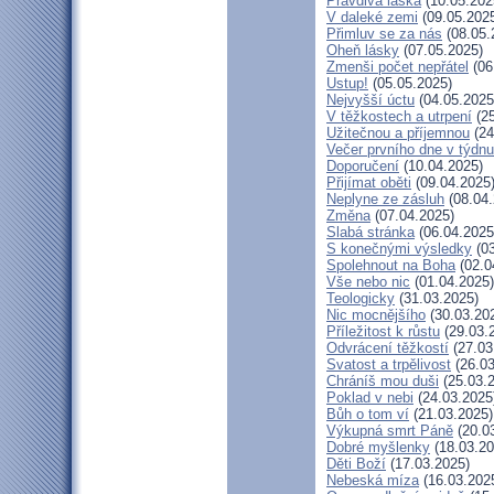
Pravdivá láska
(10.05.202
V daleké zemi
(09.05.202
Přimluv se za nás
(08.05.
Oheň lásky
(07.05.2025)
Zmenši počet nepřátel
(06
Ustup!
(05.05.2025)
Nejvyšší úctu
(04.05.2025
V těžkostech a utrpení
(25
Užitečnou a příjemnou
(24
Večer prvního dne v týdnu
Doporučení
(10.04.2025)
Přijímat oběti
(09.04.2025
Neplyne ze zásluh
(08.04.
Změna
(07.04.2025)
Slabá stránka
(06.04.2025
S konečnými výsledky
(03
Spolehnout na Boha
(02.0
Vše nebo nic
(01.04.2025)
Teologicky
(31.03.2025)
Nic mocnějšího
(30.03.20
Příležitost k růstu
(29.03.
Odvrácení těžkostí
(27.03
Svatost a trpělivost
(26.03
Chráníš mou duši
(25.03.
Poklad v nebi
(24.03.2025
Bůh o tom ví
(21.03.2025)
Výkupná smrt Páně
(20.0
Dobré myšlenky
(18.03.20
Děti Boží
(17.03.2025)
Nebeská míza
(16.03.202