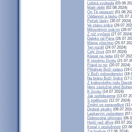
Lidská svoboda
(03.08.20
Malé oběti
(02.08.2024)
On Tě neopustí
(01.08.20
Oddanost a lásku
(31.07.
Pečetí lásky
(30.07.2024)
Ve stavu srdce
(29.07.202
Milosrdným srdcím
(28.07
Z níž vyrůstá
(27.07.2024
Daleko od Pána
(26.07.20
Máme všechno
(25.07.20
Ten rozdíl
(24.07.2024)
Celý život
(23.07.2024)
Klepat na nebe
(22.07.202
K novému životu
(21.07.2
Právě to nic
(20.07.2024)
Přitahuje Boží spásu
(19.
V Boží milosrdenství
(18.
Na bránu Boží Srdce
(17.
Z královského rodu David
Není záslužné před Bohe
K životu
(14.07.2024)
Jak potřebujeme
(13.07.2
S trpělivostí
(12.07.2024)
Změní ve spravedlivé
(11.
Drobné skutky
(08.07.202
Laskavým způsobem
(07.
Dobrovolné přijímání
(06.0
Horší než dříve
(03.07.20
Konal v poslušnosti
(22.06
Zachraňuje
(12.06.2024)