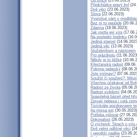
Od srdce
(25.06.2023)
Předchůdce pravý byl
(24.
Dvě věci
(23.06.2023)
Slova
(22.06.2023)
Vyprošuji vám v modlitbá
Bez ní to nepůjde
(20.06.
Zdarma
(19.06.2023)
Jak rostla její víra
(17.06.
Na poslední hodinku
(16.0
Jediná starost
(14.06.2023
Jediná věc
(13.06.2023)
Služebníkem a nástrojem
Pro prázdnotu
(11.06.2023
Někdy je to těžké
(10.06.
Křesťanská radost
(09.06.
Pokrme nebeský
(08.06.2
Jste vnímaví?
(07.06.202
Soužití či soužení?: Milují
Všechno očekávat od Bo
Radost ze života
(05.06.2
Radost svědomí
(04.06.20
Spasitelná bázeň před hř
Zpívají nebesa i celá zem
Tisíckráte pozdravujem te
Ita missa est
(30.05.2023)
Potřeba milovat
(27.05.20
Dokonalost
(26.05.2023)
O výchově: Strach o víru d
Dvě velmi odlišné věci
(24
I největší naděje
(23.05.2