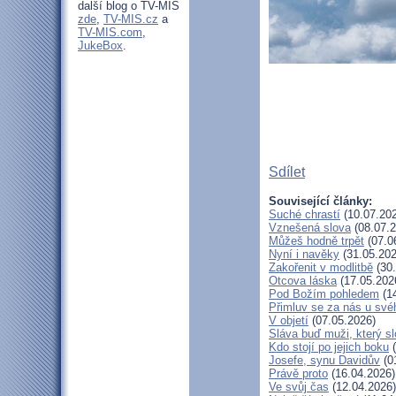
další blog o TV-MIS
zde
,
TV-MIS.cz
a
TV-MIS.com
,
JukeBox
.
Sdílet
Související články:
Suché chrastí
(10.07.20
Vznešená slova
(08.07.2
Můžeš hodně trpět
(07.0
Nyní i navěky
(31.05.202
Zakořenit v modlitbě
(30.
Otcova láska
(17.05.202
Pod Božím pohledem
(14
Přimluv se za nás u sv
V objetí
(07.05.2026)
Sláva buď muži, který sl
Kdo stojí po jejich boku
(
Josefe, synu Davidův
(0
Právě proto
(16.04.2026)
Ve svůj čas
(12.04.2026)