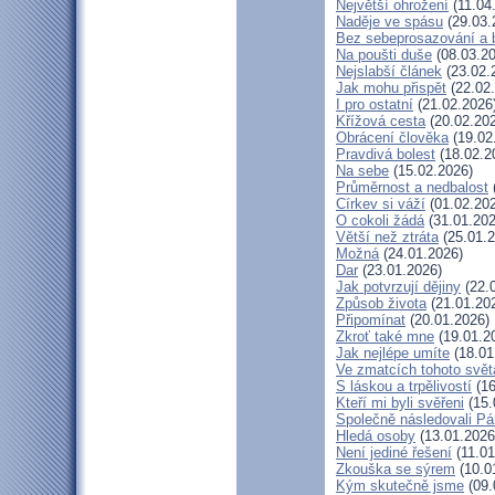
Největší ohrožení
(11.04
Naděje ve spásu
(29.03.
Bez sebeprosazování a b
Na poušti duše
(08.03.20
Nejslabší článek
(23.02.
Jak mohu přispět
(22.02
I pro ostatní
(21.02.2026
Křížová cesta
(20.02.20
Obrácení člověka
(19.02
Pravdivá bolest
(18.02.2
Na sebe
(15.02.2026)
Průměrnost a nedbalost
Církev si váží
(01.02.20
O cokoli žádá
(31.01.202
Větší než ztráta
(25.01.2
Možná
(24.01.2026)
Dar
(23.01.2026)
Jak potvrzují dějiny
(22.
Způsob života
(21.01.20
Připomínat
(20.01.2026)
Zkroť také mne
(19.01.2
Jak nejlépe umíte
(18.01
Ve zmatcích tohoto svět
S láskou a trpělivostí
(16
Kteří mi byli svěřeni
(15.
Společně následovali P
Hledá osoby
(13.01.2026
Není jediné řešení
(11.01
Zkouška se sýrem
(10.0
Kým skutečně jsme
(09.