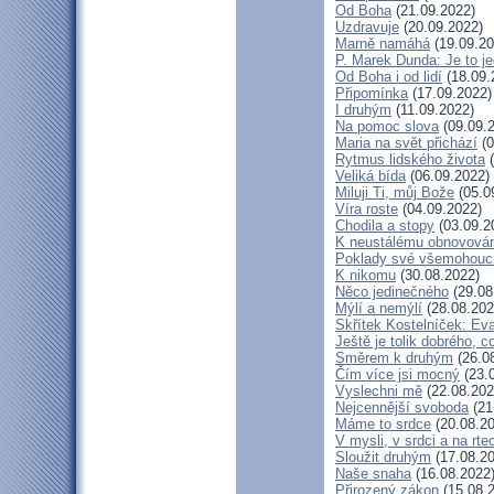
Od Boha
(21.09.2022)
Uzdravuje
(20.09.2022)
Marně namáhá
(19.09.20
P. Marek Dunda: Je to je
Od Boha i od lidí
(18.09.
Připomínka
(17.09.2022)
I druhým
(11.09.2022)
Na pomoc slova
(09.09.
Maria na svět přichází
(0
Rytmus lidského života
(
Veliká bída
(06.09.2022)
Miluji Ti, můj Bože
(05.0
Víra roste
(04.09.2022)
Chodila a stopy
(03.09.2
K neustálému obnovová
Poklady své všemohouc
K nikomu
(30.08.2022)
Něco jedinečného
(29.08
Mýlí a nemýlí
(28.08.202
Skřítek Kostelníček: Eva
Ještě je tolik dobrého, c
Směrem k druhým
(26.0
Čím více jsi mocný
(23.
Vyslechni mě
(22.08.202
Nejcennější svoboda
(21
Máme to srdce
(20.08.20
V mysli, v srdci a na rte
Sloužit druhým
(17.08.20
Naše snaha
(16.08.2022
Přirozený zákon
(15.08.