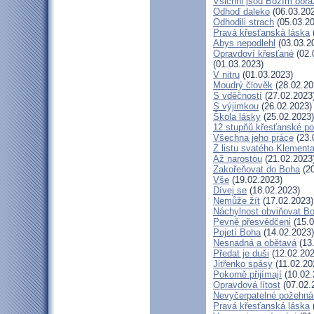
Všichni jsou Božím obr
Odhoď daleko
(06.03.20
Odhodili strach
(05.03.20
Pravá křesťanská láska
Abys nepodlehl
(03.03.2
Opravdoví křesťané
(02.
(01.03.2023)
V nitru
(01.03.2023)
Moudrý člověk
(28.02.20
S vděčností
(27.02.2023
S výjimkou
(26.02.2023)
Škola lásky
(25.02.2023)
12 stupňů křesťanské po
Všechna jeho práce
(23.
Z listu svatého Klementa
Až narostou
(21.02.2023
Zakořeňovat do Boha
(20
Vše
(19.02.2023)
Dívej se
(18.02.2023)
Nemůže žít
(17.02.2023)
Náchylnost obviňovat B
Pevně přesvědčeni
(15.0
Pojetí Boha
(14.02.2023)
Nesnadná a obětavá
(13
Předat je duši
(12.02.202
Jitřenko spásy
(11.02.20
Pokorně přijímají
(10.02.
Opravdová lítost
(07.02.
Nevyčerpatelné požehná
Pravá křesťanská láska