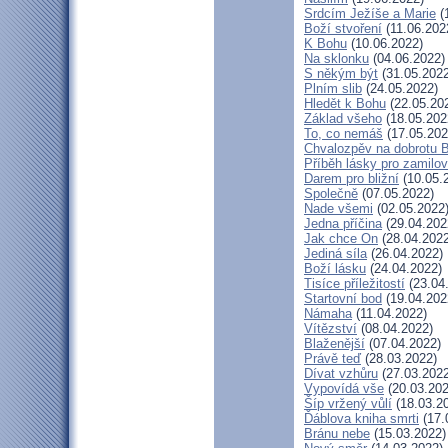
Srdcím Ježíše a Marie
(
Boží stvoření
(11.06.202
K Bohu
(10.06.2022)
Na sklonku
(04.06.2022)
S někým být
(31.05.2022
Plním slib
(24.05.2022)
Hledět k Bohu
(22.05.20
Základ všeho
(18.05.202
To, co nemáš
(17.05.202
Chvalozpěv na dobrotu 
Příběh lásky pro zamilo
Darem pro bližní
(10.05.
Společně
(07.05.2022)
Nade všemi
(02.05.2022
Jedna příčina
(29.04.202
Jak chce On
(28.04.2022
Jediná síla
(26.04.2022)
Boží lásku
(24.04.2022)
Tisíce příležitostí
(23.04
Startovní bod
(19.04.202
Námaha
(11.04.2022)
Vítězství
(08.04.2022)
Blaženější
(07.04.2022)
Právě teď
(28.03.2022)
Dívat vzhůru
(27.03.2022
Vypovídá vše
(20.03.202
Šíp vržený vůlí
(18.03.2
Ďáblova kniha smrti
(17.
Bránu nebe
(15.03.2022)