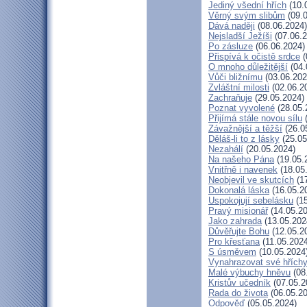
Jediný všední hřích
(10.
Věrný svým slibům
(09.0
Dává naději
(08.06.2024)
Nejsladší Ježíši
(07.06.2
Po zásluze
(06.06.2024)
Přispívá k očistě srdce
(
O mnoho důležitější
(04.
Vůči bližnímu
(03.06.202
Zvláštní milosti
(02.06.2
Zachraňuje
(29.05.2024)
Poznat vyvolené
(28.05.
Přijímá stále novou sílu
(
Závažnější a těžší
(26.0
Děláš-li to z lásky
(25.05
Nezahálí
(20.05.2024)
Na našeho Pána
(19.05.
Vnitřně i navenek
(18.05
Neobjevil ve skutcích
(17
Dokonalá láska
(16.05.2
Uspokojují sebelásku
(15
Pravý misionář
(14.05.20
Jako zahrada
(13.05.202
Důvěřujte Bohu
(12.05.2
Pro křesťana
(11.05.2024
S úsměvem
(10.05.2024
Vynahrazovat své hřích
Malé výbuchy hněvu
(08
Kristův učedník
(07.05.2
Rada do života
(06.05.20
Odpověď
(05.05.2024)