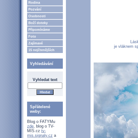
Rodina
Pozvání
Osobnosti
Boží doteky
Připomínáme
Foto
Lásk
Zajímavé
je vláknem s
15 nejčtenějších
Vyhledávání
Vyhledat text
Spřátelené
weby:
Blog o FATYMu
zde
, blog o TV-
MIS.cz
tv-
mis.signaly.cz
a