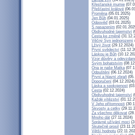
Křesťanské mumie
(07.0
Přešťastní králové
(06.0
Proměna
(05.01.2025)
Jen Bůh
(04.01.2025)
Odpověď
(03.01.2025)
S nasazením
(02.01.202
Obdivuhodné tajemství
(
Cesta ke změně
(31.12.
Věčný Syn jednorozený
Lživý život
(29.12.2024)
První svědectví
(11.12.2
Láskou je Bůh
(10.12.20
Vzor důvěry a odevzdano
Svým bohatstvím
(08.12
Ona je naše Matka
(07.1
Odpuštění
(06.12.2024)
První a hlavní zbraň
(05.
Doporučení
(04.12.2024)
Láska a spokojenost
(03
Cesta
(02.12.2024)
Obdivuhodné tajemství
(
Každé vítězství
(01.12.2
V Jeho přítomnosti
(30.1
Skvosty a cetky
(29.11.
Za všechno děkovat
(28.
Mnoho dát
(27.11.2024)
Správné užívání moci
(2
Skutečně prosil
(23.11.2
Větší hodnotu
(22.11.202