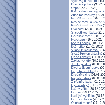
Vypravuj o své práci
(31
Pravdivá pokora
(30.01.
Odpor
(29.01.2023)
Každá vlastnost vypadá 
Ztrácíme zásluhy
(26.01
Největším zlem
(25.01.2
Kdo se modlí a kdo se n
Přináší smrt duši i tělu
(2
Okolnosti
(22.01.2023)
Starostlivost láska
(21.0
Dokonalé štěstí
(20.01.2
Neposuzuj
(19.01.2023)
Kvete i naděje
(18.01.20
Boží přítel
(17.01.2023)
V moři milosrdenství
(14
Svatý Prokop aktuálně
(
Úplně zavaleni
(11.01.20
Základ ve víře
(10.01.20
Jen když klečí
(09.01.20
Dlouhá životní praxe
(08
Co je třeba dělat
(07.01.
Dnešního dne
(06.01.202
Největší štěstí
(05.01.20
Z přemíry lásky
(02.01.2
Byli svědky?
(31.12.202
Každý věřící
(30.12.2022
Bojovat
(29.12.2022)
Nadějná vyhlídka
(28.12
Počítá s Tebou
(28.12.2
Obohatí mnohé
(27.12.2