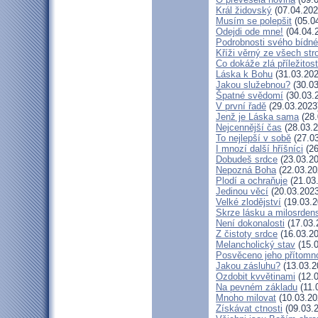
Král židovský
(07.04.202
Musím se polepšit
(05.0
Odejdi ode mne!
(04.04.
Podrobnosti svého bídné
Kříži věrný ze všech st
Co dokáže zlá příležitost
Láska k Bohu
(31.03.202
Jakou služebnou?
(30.03
Špatné svědomí
(30.03.
V první řadě
(29.03.2023
Jenž je Láska sama
(28.
Nejcennější čas
(28.03.2
To nejlepší v sobě
(27.03
I mnozí další hříšníci
(26
Dobudeš srdce
(23.03.20
Nepozná Boha
(22.03.20
Plodí a ochraňuje
(21.03
Jedinou věcí
(20.03.2023
Velké zlodějství
(19.03.2
Skrze lásku a milosrdens
Není dokonalosti
(17.03.
Z čistoty srdce
(16.03.20
Melancholický stav
(15.0
Posvěceno jeho přítomn
Jakou zásluhu?
(13.03.2
Ozdobit kvvětinami
(12.0
Na pevném základu
(11.
Mnoho milovat
(10.03.20
Získávat ctnosti
(09.03.