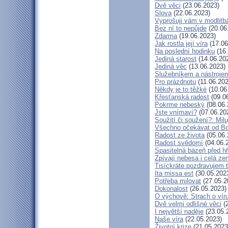
Dvě věci
(23.06.2023)
Slova
(22.06.2023)
Vyprošuji vám v modlitb
Bez ní to nepůjde
(20.06
Zdarma
(19.06.2023)
Jak rostla její víra
(17.06
Na poslední hodinku
(16.
Jediná starost
(14.06.20
Jediná věc
(13.06.2023)
Služebníkem a nástroje
Pro prázdnotu
(11.06.202
Někdy je to těžké
(10.06
Křesťanská radost
(09.0
Pokrme nebeský
(08.06.
Jste vnímaví?
(07.06.20
Soužití či soužení?: Milu
Všechno očekávat od B
Radost ze života
(05.06.
Radost svědomí
(04.06.
Spasitelná bázeň před h
Zpívají nebesa i celá z
Tisíckráte pozdravujem 
Ita missa est
(30.05.202
Potřeba milovat
(27.05.2
Dokonalost
(26.05.2023)
O výchově: Strach o víru 
Dvě velmi odlišné věci
(2
I největší naděje
(23.05.
Naše víra
(22.05.2023)
Životní krize
(21.05.2023