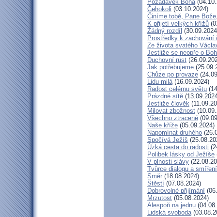
Požadavek Boha
(04.10.
Čehokoli
(03.10.2024)
Činíme tobě, Pane Bože,
K přijetí velkých křížů
(0
Žádný rozdíl
(30.09.2024
Prostředky k zachování 
Ze života svatého Václa
Jestliže se neopře o Bo
Duchovní růst
(26.09.20
Jak potřebujeme
(25.09.
Chůze po provaze
(24.09
Lidu milá
(16.09.2024)
Radost celému světu
(14
Prázdné sítě
(13.09.2024
Jestliže člověk
(11.09.20
Milovat zbožnost
(10.09.
Všechno ztracené
(09.09
Naše kříže
(05.09.2024)
Napomínat druhého
(26.
Spočívá Ježíš
(25.08.20
Úzká cesta do radosti
(2
Polibek lásky od Ježíše
V plnosti slávy
(22.08.20
Tvůrce dialogu a smíření
Směr
(18.08.2024)
Štěstí
(07.08.2024)
Dobrovolné přijímání
(06
Mrzutost
(05.08.2024)
Alespoň na jednu
(04.08
Lidská svoboda
(03.08.2