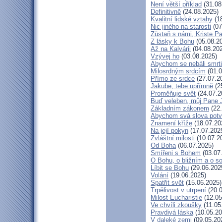
Není větší příklad
(31.08
Definitivně
(24.08.2025)
Kvalitní lidské vztahy
(18
Nic jiného na starosti
(07
Zůstaň s námi, Kriste P
Z lásky k Bohu
(05.08.2
Až na Kalvárii
(04.08.20
Vzývej ho
(03.08.2025)
Abychom se nebáli smrti
Milosrdným srdcím
(01.0
Přímo ze srdce
(27.07.2
Jakube, tebe upřímně
(2
Proměňuje svět
(24.07.2
Buď veleben, můj Pane J
Základním zákonem
(22.
Abychom svá slova potvr
Znamení kříže
(18.07.20
Na její pokyn
(17.07.202
Zvláštní milosti
(10.07.2
Od Boha
(06.07.2025)
Smířeni s Bohem
(03.07
O Bohu, o bližním a o s
Líbit se Bohu
(29.06.202
Volání
(19.06.2025)
Spatřit svět
(15.06.2025)
Trpělivost v utrpení
(20.0
Milost Eucharistie
(12.05
Ve chvíli zkoušky
(11.05
Pravdivá láska
(10.05.20
V daleké zemi
(09.05.20