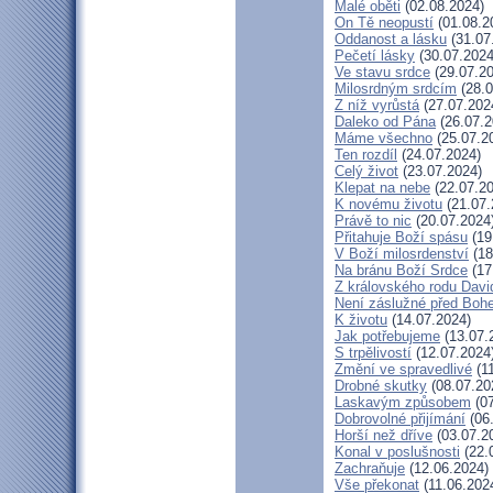
Malé oběti
(02.08.2024)
On Tě neopustí
(01.08.2
Oddanost a lásku
(31.07
Pečetí lásky
(30.07.2024
Ve stavu srdce
(29.07.20
Milosrdným srdcím
(28.0
Z níž vyrůstá
(27.07.202
Daleko od Pána
(26.07.2
Máme všechno
(25.07.2
Ten rozdíl
(24.07.2024)
Celý život
(23.07.2024)
Klepat na nebe
(22.07.20
K novému životu
(21.07.
Právě to nic
(20.07.2024
Přitahuje Boží spásu
(19
V Boží milosrdenství
(18
Na bránu Boží Srdce
(17
Z královského rodu Davi
Není záslužné před Boh
K životu
(14.07.2024)
Jak potřebujeme
(13.07.
S trpělivostí
(12.07.2024
Změní ve spravedlivé
(11
Drobné skutky
(08.07.20
Laskavým způsobem
(07
Dobrovolné přijímání
(06
Horší než dříve
(03.07.2
Konal v poslušnosti
(22.
Zachraňuje
(12.06.2024)
Vše překonat
(11.06.202