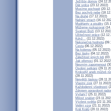
Ježíšův domov
(24.12.2
Dát srdce
(23.12.2022)
Musíme pochopit
(20.12
Bez pochyb nebe
(18.12
Na druhé
(17.12.2022)
Nahání strach
(16.12.20
Mudrlanty a pisálky
(15.
Můžeme rozkazovat
(14.
Svatost Boží
(13.12.202
Užitečnost práce
(12.12.
Když...
(11.12.2022)
Nekonečná hodnota
(09.
Cesta
(06.12.2022)
Na kolenou
(05.12.2022)
Bez lásky
(04.12.2022)
Záležitost jiných lidí
(03.
Jak přemoci
(01.12.2022
Nesmím zapomenout
(30
Osobní setkání
(29.11.2
Krokodýl aneb můžeš růs
(28.11.2022)
Největší láskou
(28.11.2
Vlastní zisk
(27.11.2022)
Každodenní všedností
(2
Zdrojem opravdové radost
Vyňatý?
(25.11.2022)
Milost snášet
(23.11.202
Výzbroj světla
(22.11.20
Veliký vzor
(21.11.2022)
Král Králů
(20.11.2022)