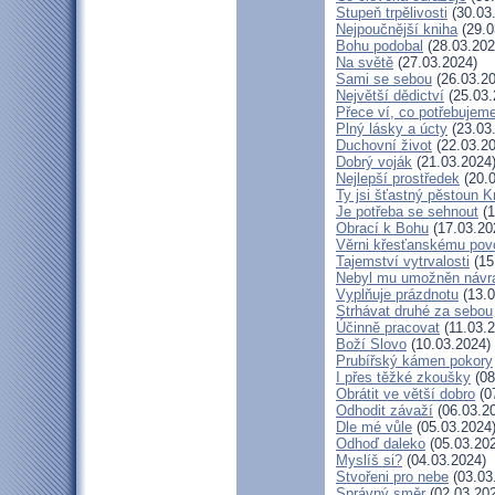
Stupeň trpělivosti
(30.03
Nejpoučnější kniha
(29.0
Bohu podobal
(28.03.202
Na světě
(27.03.2024)
Sami se sebou
(26.03.20
Největší dědictví
(25.03.
Přece ví, co potřebujem
Plný lásky a úcty
(23.03
Duchovní život
(22.03.20
Dobrý voják
(21.03.2024
Nejlepší prostředek
(20.0
Ty jsi šťastný pěstoun K
Je potřeba se sehnout
(1
Obrací k Bohu
(17.03.20
Věrni křesťanskému pov
Tajemství vytrvalosti
(15
Nebyl mu umožněn návr
Vyplňuje prázdnotu
(13.0
Strhávat druhé za sebou
Účinně pracovat
(11.03.2
Boží Slovo
(10.03.2024)
Prubířský kámen pokory
I přes těžké zkoušky
(08
Obrátit ve větší dobro
(0
Odhodit závaží
(06.03.2
Dle mé vůle
(05.03.2024
Odhoď daleko
(05.03.20
Myslíš si?
(04.03.2024)
Stvořeni pro nebe
(03.03
Správný směr
(02.03.20