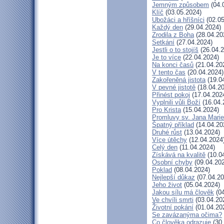
Jemným způsobem
(04.
Klíč
(03.05.2024)
Ubožáci a hříšníci
(02.05
Každý den
(29.04.2024)
Zrodila z Boha
(28.04.20
Setkání
(27.04.2024)
Jestli o to stojíš
(26.04.2
Je to více
(22.04.2024)
Na konci časů
(21.04.20
V tento čas
(20.04.2024)
Zakořeněná jistota
(19.0
V pevné jistotě
(18.04.20
Přinést pokoj
(17.04.202
Vyplnili vůli Boží
(16.04.
Pro Krista
(15.04.2024)
Promluvy sv. Jana Marie 
Špatný příklad
(14.04.20
Druhé růst
(13.04.2024)
Více útěchy
(12.04.2024
Celý den
(11.04.2024)
Získává na kvalitě
(10.0
Osobní chyby
(09.04.20
Poklad
(08.04.2024)
Nejlepší důkaz
(07.04.20
Jeho život
(05.04.2024)
Jakou sílu má člověk
(04
Ve chvíli smrti
(03.04.20
Životní pokání
(01.04.20
Se zavázanýma očima?
Co člověka odrazuje
(30.