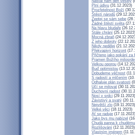
Nastal nám den veselý
(
Plní údivu
(31.12.2023)
Prozřetelnost Boží
(30.1
Štěstí národů
(29.12.202
Zeptej se sám sebe
(28.
Žádné štěstí světa
(27.1
Na hlavu bludaře
(26.12.
Stále chrání
(25.12.2023
Mocná zbraň
(24.12.202
Z jeho dobroty
(22.12.20
Nikdy nedělej
(21.12.202
Překvapivý horizont
(17.
Přičteno jako pokání za 
Pramen Božího milosrde
Velkou oporou
(14.12.20
Buď optimistou
(13.12.2
Dobudeme věčnost
(11.1
S radostí a mlčením
(10.
Odhaluje plán svatosti
(0
Učí se milovat
(30.11.20
Duchovní radost
(30.11.
Nosí v srdci
(29.11.2023
Závistivý a svatý
(20.11.
Největší zlo
(19.11.2023)
Velké věci
(18.11.2023)
Ať se raduje
(17.11.2023
Jako bys mu nabízel
(16
Chudá panna k chudému 
Rozlišování
(12.11.2023)
Vlastním jménem
(11.11