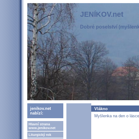
JENÍKOV.net
Dobré poselství (myšlenka
jenikov.net
Vlákno
nabízí:
Myšlenka na den o lásce
Hlavní strana
www.jenikov.net
Liturgický rok