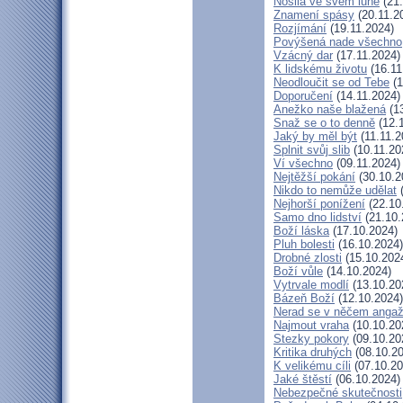
Nosila ve svém lůně
(21.
Znamení spásy
(20.11.2
Rozjímání
(19.11.2024)
Povýšená nade všechno
Vzácný dar
(17.11.2024)
K lidskému životu
(16.11
Neodloučit se od Tebe
(1
Doporučení
(14.11.2024)
Anežko naše blažená
(13
Snaž se o to denně
(12.
Jaký by měl být
(11.11.2
Splnit svůj slib
(10.11.20
Ví všechno
(09.11.2024)
Nejtěžší pokání
(30.10.2
Nikdo to nemůže udělat
(
Nejhorší ponížení
(22.10
Samo dno lidství
(21.10.
Boží láska
(17.10.2024)
Pluh bolesti
(16.10.2024)
Drobné zlosti
(15.10.202
Boží vůle
(14.10.2024)
Vytrvale modlí
(13.10.20
Bázeň Boží
(12.10.2024)
Nerad se v něčem angaž
Najmout vraha
(10.10.20
Stezky pokory
(09.10.20
Kritika druhých
(08.10.20
K velikému cíli
(07.10.20
Jaké štěstí
(06.10.2024)
Nebezpečné skutečnosti