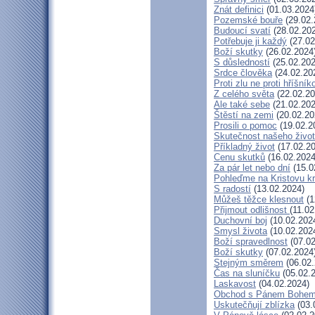
Znát definici
(01.03.2024
Pozemské bouře
(29.02.
Budoucí svatí
(28.02.20
Potřebuje ji každý
(27.02
Boží skutky
(26.02.2024
S důsledností
(25.02.202
Srdce člověka
(24.02.20
Proti zlu ne proti hříšník
Z celého světa
(22.02.20
Ale také sebe
(21.02.202
Štěstí na zemi
(20.02.20
Prosili o pomoc
(19.02.2
Skutečnost našeho živo
Příkladný život
(17.02.20
Cenu skutků
(16.02.2024
Za pár let nebo dní
(15.0
Pohleďme na Kristovu k
S radostí
(13.02.2024)
Můžeš těžce klesnout
(1
Přijmout odlišnost
(11.02
Duchovní boj
(10.02.202
Smysl života
(10.02.202
Boží spravedlnost
(07.02
Boží skutky
(07.02.2024
Stejným směrem
(06.02.
Čas na sluníčku
(05.02.
Laskavost
(04.02.2024)
Obchod s Pánem Bohe
Uskutečňují zblízka
(03.