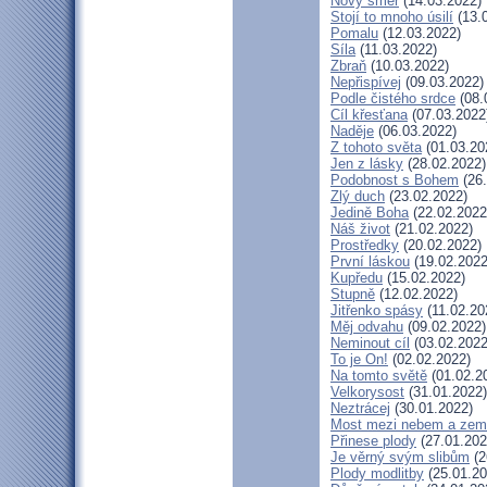
Nový směr
(14.03.2022)
Stojí to mnoho úsilí
(13.
Pomalu
(12.03.2022)
Síla
(11.03.2022)
Zbraň
(10.03.2022)
Nepřispívej
(09.03.2022)
Podle čistého srdce
(08.
Cíl křesťana
(07.03.2022
Naděje
(06.03.2022)
Z tohoto světa
(01.03.20
Jen z lásky
(28.02.2022)
Podobnost s Bohem
(26.
Zlý duch
(23.02.2022)
Jedině Boha
(22.02.2022
Náš život
(21.02.2022)
Prostředky
(20.02.2022)
První láskou
(19.02.2022
Kupředu
(15.02.2022)
Stupně
(12.02.2022)
Jitřenko spásy
(11.02.20
Měj odvahu
(09.02.2022)
Neminout cíl
(03.02.2022
To je On!
(02.02.2022)
Na tomto světě
(01.02.2
Velkorysost
(31.01.2022)
Neztrácej
(30.01.2022)
Most mezi nebem a zem
Přinese plody
(27.01.202
Je věrný svým slibům
(2
Plody modlitby
(25.01.20