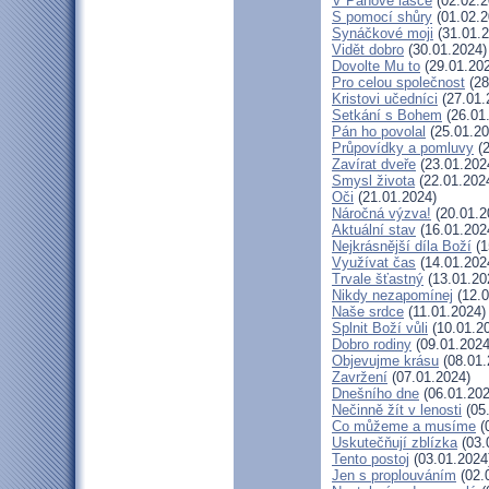
V Pánově lásce
(02.02.2
S pomocí shůry
(01.02.2
Synáčkové moji
(31.01.2
Vidět dobro
(30.01.2024)
Dovolte Mu to
(29.01.20
Pro celou společnost
(28
Kristovi učedníci
(27.01.
Setkání s Bohem
(26.01
Pán ho povolal
(25.01.20
Průpovídky a pomluvy
(2
Zavírat dveře
(23.01.202
Smysl života
(22.01.202
Oči
(21.01.2024)
Náročná výzva!
(20.01.2
Aktuální stav
(16.01.202
Nejkrásnější díla Boží
(1
Využívat čas
(14.01.202
Trvale šťastný
(13.01.20
Nikdy nezapomínej
(12.0
Naše srdce
(11.01.2024)
Splnit Boží vůli
(10.01.2
Dobro rodiny
(09.01.2024
Objevujme krásu
(08.01.
Zavržení
(07.01.2024)
Dnešního dne
(06.01.202
Nečinně žít v lenosti
(05
Co můžeme a musíme
(
Uskutečňují zblízka
(03.
Tento postoj
(03.01.2024
Jen s proplouváním
(02.