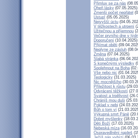
Přimluv se za nás
(08.05
Oheň lásky
(07.05.2025)
Zmenši počet nepřátel
(0
Ustup!
(05.05.2025)
Nejvyšší úctu
(04.05.202
V těžkostech a utrpení
(
Užitečnou a příjemnou
(2
Večer prvního dne v týd
Doporučení
(10.04.2025)
Přijímat oběti
(09.04.202
Neplyne ze zásluh
(08.0
Změna
(07.04.2025)
Slabá stránka
(06.04.202
S konečnými výsledky
(
Spolehnout na Boha
(02.
Vše nebo nic
(01.04.202
Teologicky
(31.03.2025)
Nic mocnějšího
(30.03.2
Příležitost k růstu
(29.03
Odvrácení těžkostí
(27.0
Svatost a trpělivost
(26.
Chráníš mou duši
(25.03
Poklad v nebi
(24.03.202
Bůh o tom ví
(21.03.202
Výkupná smrt Páně
(20.
Dobré myšlenky
(18.03.
Děti Boží
(17.03.2025)
Nebeská míza
(16.03.20
Ospravedlnění najdeš
(1
Ježíš nás vybízí
(06.03.