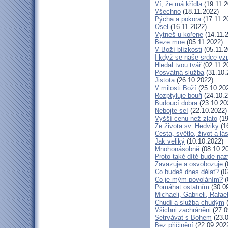
Ví, že má křídla
(19.11.2
Všechno
(18.11.2022)
Pýcha a pokora
(17.11.2
Osel
(16.11.2022)
Vytneš u kořene
(14.11.
Beze mne
(05.11.2022)
V Boží blízkosti
(05.11.2
I když se naše srdce vzp
Hledal tvou tvář
(02.11.2
Posvátná služba
(31.10.
Jistota
(26.10.2022)
V milosti Boží
(25.10.20
Rozptyluje bouři
(24.10.2
Budoucí dobra
(23.10.20
Nebojte se!
(22.10.2022)
Vyšší cenu než zlato
(19
Ze života sv. Hedviky
(1
Cesta, světlo, život a lá
Jak veliký
(10.10.2022)
Mnohonásobně
(08.10.2
Proto také dítě bude na
Zavazuje a osvobozuje
(
Co budeš dnes dělat?
(0
Co je mým povoláním?
(
Pomáhat ostatním
(30.0
Michaeli, Gabrieli, Rafael
Chudí a služba chudým
(
Všichni zachráněni
(27.0
Setrvávat s Bohem
(23.0
Bez přičinění
(22.09.202