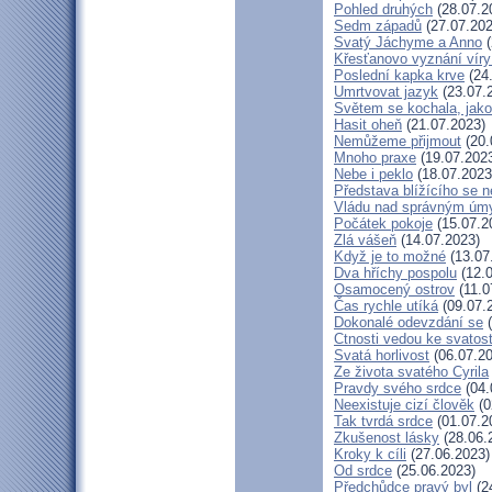
Pohled druhých
(28.07.2
Sedm západů
(27.07.202
Svatý Jáchyme a Anno
(
Křesťanovo vyznání víry
Poslední kapka krve
(24
Umrtvovat jazyk
(23.07.
Světem se kochala, jako
Hasit oheň
(21.07.2023)
Nemůžeme přijmout
(20.
Mnoho praxe
(19.07.202
Nebe i peklo
(18.07.2023
Představa blížícího se 
Vládu nad správným úm
Počátek pokoje
(15.07.2
Zlá vášeň
(14.07.2023)
Když je to možné
(13.07
Dva hříchy pospolu
(12.0
Osamocený ostrov
(11.0
Čas rychle utíká
(09.07.
Dokonalé odevzdání se
(
Ctnosti vedou ke svatost
Svatá horlivost
(06.07.20
Ze života svatého Cyrila
Pravdy svého srdce
(04.
Neexistuje cizí člověk
(0
Tak tvrdá srdce
(01.07.2
Zkušenost lásky
(28.06.
Kroky k cíli
(27.06.2023)
Od srdce
(25.06.2023)
Předchůdce pravý byl
(2