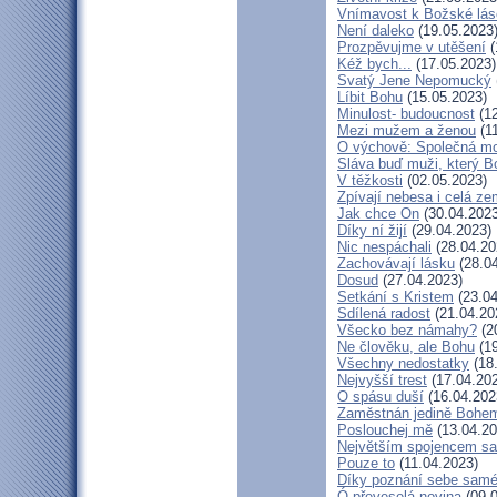
Vnímavost k Božské lásc
Není daleko
(19.05.2023
Prozpěvujme v utěšení
(
Kéž bych...
(17.05.2023)
Svatý Jene Nepomucký
Líbit Bohu
(15.05.2023)
Minulost- budoucnost
(12
Mezi mužem a ženou
(11
O výchově: Společná modl
Sláva buď muži, který Bo
V těžkosti
(02.05.2023)
Zpívají nebesa i celá z
Jak chce On
(30.04.2023
Díky ní žijí
(29.04.2023)
Nic nespáchali
(28.04.20
Zachovávají lásku
(28.04
Dosud
(27.04.2023)
Setkání s Kristem
(23.04
Sdílená radost
(21.04.20
Všecko bez námahy?
(2
Ne člověku, ale Bohu
(19
Všechny nedostatky
(18
Nejvyšší trest
(17.04.20
O spásu duší
(16.04.202
Zaměstnán jedině Bohe
Poslouchej mě
(13.04.20
Největším spojencem sa
Pouze to
(11.04.2023)
Díky poznání sebe sam
Ó převeselá novina
(09.0