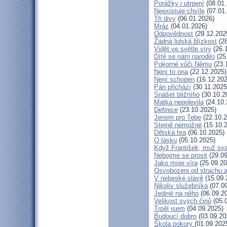
Porážky i utrpení
(08.01.
Neexistuje chvíle
(07.01
Tři divy
(06.01.2026)
Mráz
(04.01.2026)
Odpovědnost
(29.12.202
Žádná lidská blízkost
(28
Vidět ve světle víry
(26.
Dítě se nám narodilo
(25
Pokorné vůči Němu
(23.
Není to ona
(22.12.2025)
Není schopen
(16.12.202
Pán přichází
(30.11.2025
Snášet bližního
(30.10.2
Matka nepolevila
(24.10.
Definice
(23.10.2025)
Jenom pro Tebe
(22.10.2
Stejně nemožné
(15.10.
Dětská hra
(06.10.2025)
O lásku
(05.10.2025)
Když František, muž sv
Nebojme se prosit
(29.09
Jako moje víra
(25.09.20
Osvobozeni od strachu a
V nebeské slávě
(15.09.
Nikoliv služebníka
(07.09
Jedině na něho
(06.09.2
Velikost svých činů
(05.
Trpěl jsem
(04.09.2025)
Budoucí dobro
(03.09.20
Škola pokory
(01.09.202