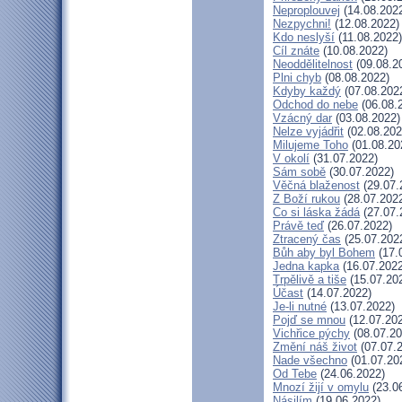
Neproplouvej
(14.08.202
Nezpychni!
(12.08.2022)
Kdo neslyší
(11.08.2022)
Cíl znáte
(10.08.2022)
Neoddělitelnost
(09.08.2
Plni chyb
(08.08.2022)
Kdyby každý
(07.08.202
Odchod do nebe
(06.08.
Vzácný dar
(03.08.2022)
Nelze vyjádřit
(02.08.202
Milujeme Toho
(01.08.20
V okolí
(31.07.2022)
Sám sobě
(30.07.2022)
Věčná blaženost
(29.07.
Z Boží rukou
(28.07.202
Co si láska žádá
(27.07.
Právě teď
(26.07.2022)
Ztracený čas
(25.07.202
Bůh aby byl Bohem
(17.
Jedna kapka
(16.07.2022
Trpělivě a tiše
(15.07.20
Účast
(14.07.2022)
Je-li nutné
(13.07.2022)
Pojď se mnou
(12.07.20
Vichřice pýchy
(08.07.20
Změní náš život
(07.07.
Nade všechno
(01.07.20
Od Tebe
(24.06.2022)
Mnozí žijí v omylu
(23.0
Násilím
(19.06.2022)