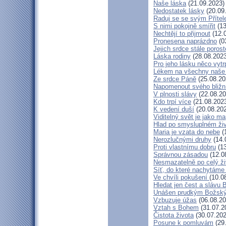
Naše láska
(21.09.2023)
Nedostatek lásky
(20.09
Raduj se se svým Příte
S nimi pokojně smířit
(13
Nechtějí to přijmout
(12.
Pronesena naprázdno
(0
Jejich srdce stále porost
Láska rodiny
(28.08.2023
Pro jeho lásku něco vytr
Lékem na všechny naše
Ze srdce Páně
(25.08.20
Napomenout svého bližn
V plnosti slávy
(22.08.20
Kdo trpí více
(21.08.202
K vedení duší
(20.08.20
Viditelný svět je jako m
Hlad po smysluplném ži
Maria je vzata do nebe
(
Nerozlučnými druhy
(14.
Proti vlastnímu dobru
(13
Správnou zásadou
(12.0
Nesmazatelně po celý ži
Síť, do které nachytáme 
Ve chvíli pokušení
(10.0
Hledat jen čest a slávu 
Unášen prudkým Božsk
Vzbuzuje úžas
(06.08.20
Vztah s Bohem
(31.07.2
Čistota života
(30.07.202
Posune k pomluvám
(29