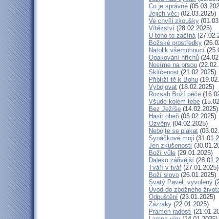
Co je správné
(05.03.202
Jejich věci
(02.03.2025)
Ve chvíli zkoušky
(01.03
Vítězství
(28.02.2025)
U toho to začíná
(27.02.
Božské prostředky
(26.0
Natolik všemohoucí
(25.
Opakování hříchů
(24.02
Nosíme na prsou
(22.02.
Sklíčenost
(21.02.2025)
Přiblíží tě k Bohu
(19.02
Vybojovat
(18.02.2025)
Rozsah Boží péče
(16.0
Všude kolem tebe
(15.02
Bez Ježíše
(14.02.2025)
Hasit oheň
(05.02.2025)
Ozvěny
(04.02.2025)
Nebojte se plakat
(03.02
Synáčkové moji
(31.01.2
Jen zkušeností
(30.01.2
Boží vůle
(29.01.2025)
Daleko zářivější
(28.01.2
Tváří v tvář
(27.01.2025)
Boží slovo
(26.01.2025)
Svatý Pavel, vyvolený
(2
Úvod do zbožného život
Odpuštění
(23.01.2025)
Zázraky
(22.01.2025)
Pramen radosti
(21.01.2
Lampa víry
(14.01.2025)