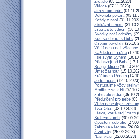
Zrcadlo
(08.11.2023)
Vládce
(07.11.2023)
Jim v tom brání
(04.11.2
Dokonalá pokora
(03.11.
Každý z nás!
(01.11.202
Získávat ctnosti
(31.10.
Jsou za to vděční
(30.10
Svědky naší odměny
(29
Kdo se obrací k Bohu
(2
Osobní povolání
(25.10.
Větší cenu než všechny 
Každodenní práce
(19.10
I se svým Synem
(18.10
Přicházejí od Boha
(17.1
Reaguj klidně
(16.10.202
Umět žasnout
(15.10.20
Kráčíme s Pánem
(14.10
Je to radost
(12.10.2023
Postupujme vždy stejn
Modlíme se k Ní
(07.10.
Zatvrzelé srdce
(06.10.2
Předurčení pro nebe
(05.
Vítán nebeskými zástup
Tvář Otce
(02.10.2023)
Láska, která stojí za to
(
Srdcem v nebi
(30.09.20
Opuštění dobrého
(27.09
Zahrnuje všechny
(26.09
Život víry
(25.09.2023)
Naši práci
(22.09.2023)