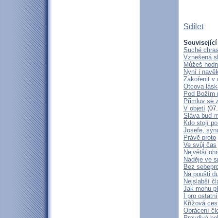
Sdílet
Související
Suché chras
Vznešená s
Můžeš hodně
Nyní i navě
Zakořenit v 
Otcova lásk
Pod Božím 
Přimluv se 
V objetí
(07.
Sláva buď m
Kdo stojí po
Josefe, syn
Právě proto
Ve svůj čas
Největší oh
Naděje ve 
Bez sebepro
Na poušti d
Nejslabší č
Jak mohu př
I pro ostatní
Křížová ces
Obrácení čl
Pravdivá bo