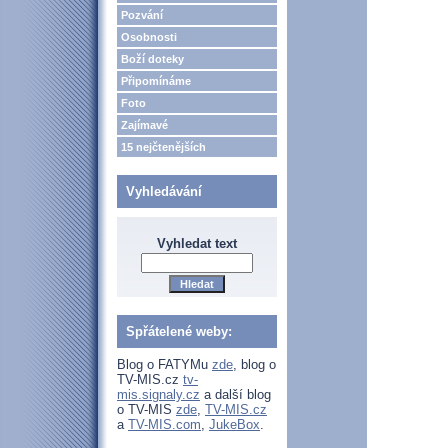
Pozvání
Osobnosti
Boží doteky
Připomínáme
Foto
Zajímavé
15 nejčtenějších
Vyhledávání
Vyhledat text
Spřátelené weby:
Blog o FATYMu
zde
, blog o
TV-MIS.cz
tv-
mis.signaly.cz
a další blog
o TV-MIS
zde
,
TV-MIS.cz
a
TV-MIS.com
,
JukeBox
.