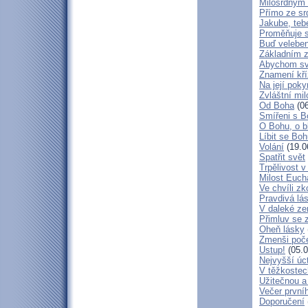
Milosrdným
Přímo ze sr
Jakube, teb
Proměňuje 
Buď veleben
Základním 
Abychom svá
Znamení kř
Na její poky
Zvláštní mil
Od Boha
(06
Smířeni s 
O Bohu, o b
Líbit se Bo
Volání
(19.0
Spatřit svět
Trpělivost v
Milost Eucha
Ve chvíli z
Pravdivá lá
V daleké ze
Přimluv se 
Oheň lásky
Zmenši poče
Ustup!
(05.0
Nejvyšší úc
V těžkostec
Užitečnou a
Večer první
Doporučení