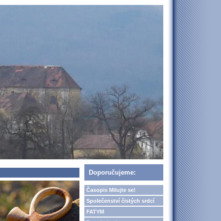
Doporučujeme:
Časopis Milujte se!
Společenství čistých srdcí
FATYM