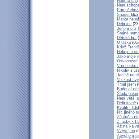
Není to ona
Není schop
Pán přicház
Snášet bliž
Matka nepol
Definice
(23
Jenom pro 
Stejně nem
Dětská hra
(
O lásku
(05.
Když Franti
Nebojme se 
Jako moje v
Osvobozeni 
V nebeské 
Nikoliv služ
Jedině na n
Velikost sv
Trpěl jsem
(
Budoucí do
Škola poko
Není větší p
Definitivně
(
Kvalitní lid
Nic jiného n
Zůstaň s ná
Z lásky k B
Až na Kalvár
Vzývej ho
(0
Abychom se 