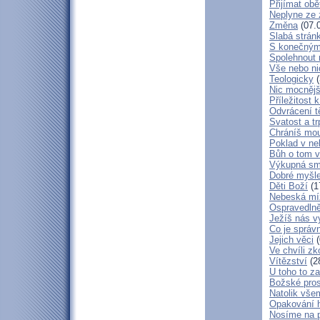
Přijímat obě
Neplyne ze 
Změna
(07.
Slabá strán
S konečným
Spolehnout
Vše nebo ni
Teologicky
(
Nic mocnějš
Příležitost k
Odvrácení t
Svatost a tr
Chráníš mou
Poklad v ne
Bůh o tom v
Výkupná sm
Dobré myšl
Děti Boží
(1
Nebeská mí
Ospravedlně
Ježíš nás v
Co je správ
Jejich věci
(
Ve chvíli z
Vítězství
(2
U toho to z
Božské pros
Natolik vše
Opakování h
Nosíme na 