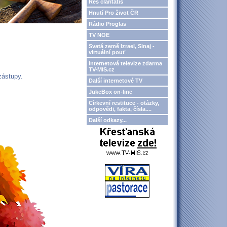
Res claritatis
Hnutí Pro život ČR
Rádio Proglas
TV NOE
Svatá země Izrael, Sinaj -
virtuální pouť
Internetová televize zdarma
TV-MIS.cz
zástupy.
Další internetové TV
JukeBox on-line
Církevní restituce - otázky,
odpovědi, fakta, čísla....
Další odkazy...