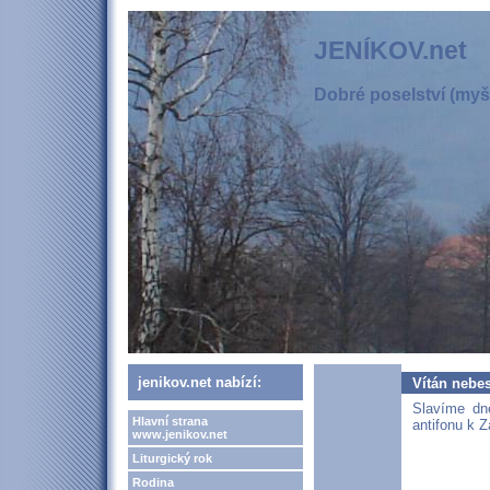
JENÍKOV.net
Dobré poselství (myšl
jenikov.net nabízí:
Vítán nebe
Slavíme dn
Hlavní strana
antifonu k Z
www.jenikov.net
Liturgický rok
Rodina