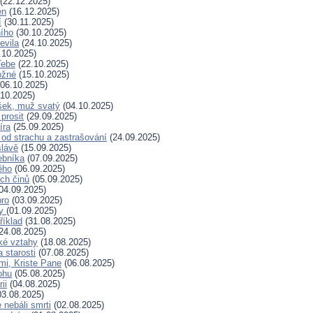
(22.12.2025)
en
(16.12.2025)
í
(30.11.2025)
ního
(30.10.2025)
evila
(24.10.2025)
.10.2025)
Tebe
(22.10.2025)
ožné
(15.10.2025)
06.10.2025)
10.2025)
šek, muž svatý
(04.10.2025)
prosit
(29.09.2025)
íra
(25.09.2025)
od strachu a zastrašování
(24.09.2025)
slávě
(15.09.2025)
ebníka
(07.09.2025)
ěho
(06.09.2025)
ých činů
(05.09.2025)
04.09.2025)
bro
(03.09.2025)
ry
(01.09.2025)
říklad
(31.08.2025)
24.08.2025)
ské vztahy
(18.08.2025)
a starosti
(07.08.2025)
mi, Kriste Pane
(06.08.2025)
ohu
(05.08.2025)
ii
(04.08.2025)
3.08.2025)
nebáli smrti
(02.08.2025)