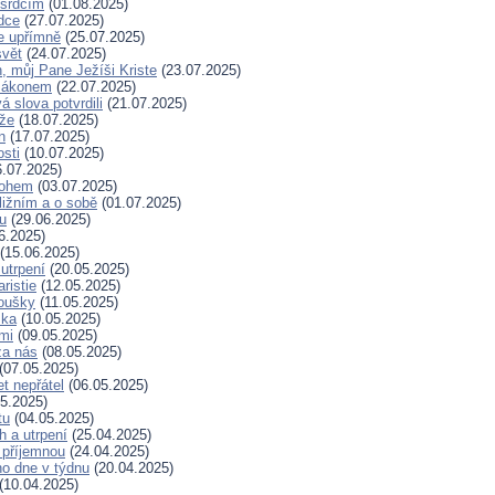
 srdcím
(01.08.2025)
dce
(27.07.2025)
e upřímně
(25.07.2025)
svět
(24.07.2025)
, můj Pane Ježíši Kriste
(23.07.2025)
zákonem
(22.07.2025)
 slova potvrdili
(21.07.2025)
íže
(18.07.2025)
n
(17.07.2025)
osti
(10.07.2025)
.07.2025)
Bohem
(03.07.2025)
ližním a o sobě
(01.07.2025)
hu
(29.06.2025)
6.2025)
(15.06.2025)
 utrpení
(20.05.2025)
ristie
(12.05.2025)
koušky
(11.05.2025)
ska
(10.05.2025)
mi
(09.05.2025)
za nás
(08.05.2025)
(07.05.2025)
t nepřátel
(06.05.2025)
5.2025)
tu
(04.05.2025)
h a utrpení
(25.04.2025)
 příjemnou
(24.04.2025)
ho dne v týdnu
(20.04.2025)
(10.04.2025)