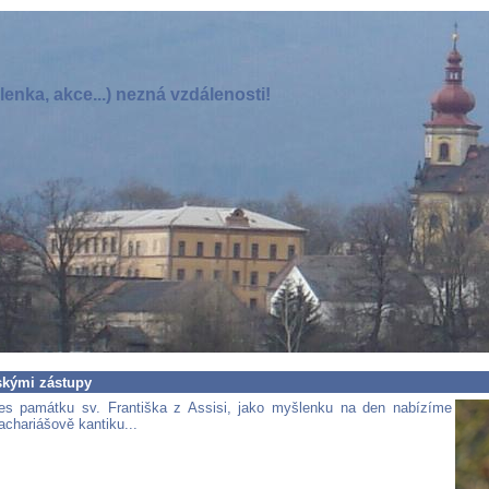
enka, akce...) nezná vzdálenosti!
skými zástupy
es památku sv. Františka z Assisi, jako myšlenku na den nabízíme
achariášově kantiku...