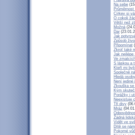
Na sebe
(15
Průměrnost 
Církev si vá
O cokoli žá
Větší než zt
Možná
(24.0
Dar
(23.01.2
Jak potvrzuj
Způsob živo
Připomínat
(
Zkroť také 
Jak nejlépe
Ve zmatcích
S láskou a t
Kteří mi byl
Společně ná
Hledá osob
Není jediné 
Zkouška se
Kým skuteč
Porážky i ut
Neexistuje c
Tři divy
(06.
Mráz
(04.01
Odpovědnos
Žádná lidská
Vidět ve svě
Dítě se nám
Pokorné vů