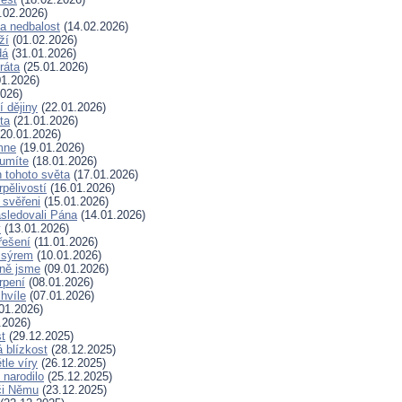
.02.2026)
a nedbalost
(14.02.2026)
ží
(01.02.2026)
dá
(31.01.2026)
ráta
(25.01.2026)
1.2026)
026)
í dějiny
(22.01.2026)
ta
(21.01.2026)
20.01.2026)
mne
(19.01.2026)
 umíte
(18.01.2026)
 tohoto světa
(17.01.2026)
rpělivostí
(16.01.2026)
i svěřeni
(15.01.2026)
sledovali Pána
(14.01.2026)
y
(13.01.2026)
řešení
(11.01.2026)
 sýrem
(10.01.2026)
ně jsme
(09.01.2026)
rpení
(08.01.2026)
hvíle
(07.01.2026)
01.2026)
.2026)
t
(29.12.2025)
 blízkost
(28.12.2025)
tle víry
(26.12.2025)
 narodilo
(25.12.2025)
či Němu
(23.12.2025)