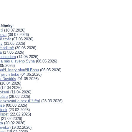
 články:
tí
(10.07.2026)
lova
(08.07.2026)
 trpět
(07.06.2026)
ky
(31.05.2026)
modlitbě
(30.05.2026)
a
(17.05.2026)
pohledem
(14.05.2026)
za nás u svého Syna
(08.05.2026)
05.2026)
uži, který sloužil Bohu
(06.05.2026)
 jejich boku
(04.05.2026)
u Davidův
(01.05.2026)
(16.04.2026)
(12.04.2026)
rožení
(11.04.2026)
spásu
(29.03.2026)
sazování a bez tříštění
(28.03.2026)
uše
(08.03.2026)
lánek
(23.02.2026)
ispět
(22.02.2026)
(21.02.2026)
ta
(20.02.2026)
ověka
(19.02.2026)
lest
(18.02.2026)