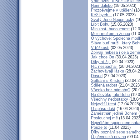
Vnímavost k Božské lásce.
Není daleko
(19.05.2023)
Prozpěvujme v utěšení
(18
Kéž bych...
(17.05.2023)
Svatý Jene Nepomucký
(1
Líbit Bohu
(15.05.2023)
Minulost- budoucnost
(12.0
Mezi mužem a ženou
(11.0
O výchově: Společná modlit
Sláva buď muži, který Bohu
V těžkosti
(02.05.2023)
Zpívají nebesa i celá země
Jak chce On
(30.04.2023)
Díky ní žijí
(29.04.2023)
Nic nespáchali
(28.04.2023
Zachovávají lásku
(28.04.2
Dosud
(27.04.2023)
Setkání s Kristem
(23.04.2
Sdílená radost
(21.04.2023
Všecko bez námahy?
(20.
Ne člověku, ale Bohu
(19.0
Všechny nedostatky
(18.04
Nejvyšší trest
(17.04.2023)
O spásu duší
(16.04.2023)
Zaměstnán jedině Bohem
(
Poslouchej mě
(13.04.2023
Největším spojencem sata
Pouze to
(11.04.2023)
Díky poznání sebe saméh
Ó převeselá novina
(09.04.