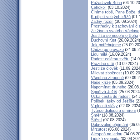
Požadavek Boha
(04.10.20
Čehokoli
(03.10.2024)
Činíme tobě, Pane Bože, d
K přijetí velkých křížů
(01.
Žádný rozdíl
(30.09.2024)
Prostředky k zachování čis
Ze života svatého Václava
Jestliže se neopře o Boha
Duchovní růst
(26.09.2024)
Jak potřebujeme
(25.09.20
Chůze po provaze
(24.09.2
Lidu milá
(16.09.2024)
Radost celému světu
(14.0
Prázdné sítě
(13.09.2024)
Jestliže člověk
(11.09.2024
Milovat zbožnost
(10.09.20
Všechno ztracené
(09.09.2
Naše kříže
(05.09.2024)
Napomínat druhého
(26.08
Spočívá Ježíš
(25.08.2024
Úzká cesta do radosti
(24.
Polibek lásky od Ježíše
(2
V plnosti slávy
(22.08.2024
Tvůrce dialogu a smíření
(1
Směr
(18.08.2024)
Štěstí
(07.08.2024)
Dobrovolné přijímání
(06.08
Mrzutost
(05.08.2024)
Alespoň na jednu
(04.08.20
Lidská svoboda
(03.08.202