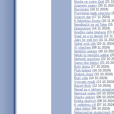
Nosila ve svém lůně
(21.11
Znamení spásy
(20.11.202
Rozjímání
(19.11.2024)
Povýšená nade všechno
(1
Vzácný dar
(17.11.2024)
K lidskému životu
(16.11.2
Neodloučit se od Tebe
(15.
Doporučení
(14.11.2024)
Anežko naše blažená
(13.1
Snaž se o to denně
(12.11.
Jaký by měl být
(11.11.202
Splnit svůj slib
(10.11.2024
Ví všechno
(09.11.2024)
Nejtěžší pokání
(30.10.202
Nikdo to nemůže udělat
(29
Nejhorší ponížení
(22.10.2
Samo dno lidství
(21.10.20
Boží láska
(17.10.2024)
Pluh bolesti
(16.10.2024)
Drobné zlosti
(15.10.2024)
Boží vůle
(14.10.2024)
Vytrvale modlí
(13.10.2024
Bázeň Boží
(12.10.2024)
Nerad se v něčem angažuj
Najmout vraha
(10.10.2024
Stezky pokory
(09.10.2024
Kritika druhých
(08.10.2024
K velikému cíli
(07.10.2024
Jaké štěstí
(06.10.2024)
Nebezpečné skutečnosti
(0