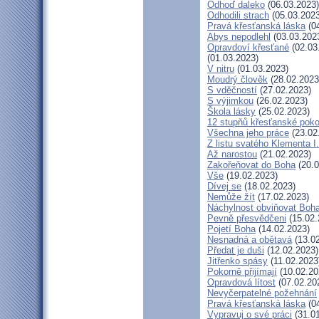
Odhoď daleko
(06.03.2023)
Odhodili strach
(05.03.2023
Pravá křesťanská láska
(04
Abys nepodlehl
(03.03.202
Opravdoví křesťané
(02.03
(01.03.2023)
V nitru
(01.03.2023)
Moudrý člověk
(28.02.2023
S vděčností
(27.02.2023)
S výjimkou
(26.02.2023)
Škola lásky
(25.02.2023)
12 stupňů křesťanské poko
Všechna jeho práce
(23.02
Z listu svatého Klementa I.
Až narostou
(21.02.2023)
Zakořeňovat do Boha
(20.0
Vše
(19.02.2023)
Dívej se
(18.02.2023)
Nemůže žít
(17.02.2023)
Náchylnost obviňovat Boh
Pevně přesvědčeni
(15.02.
Pojetí Boha
(14.02.2023)
Nesnadná a obětavá
(13.02
Předat je duši
(12.02.2023)
Jitřenko spásy
(11.02.2023
Pokorně přijímají
(10.02.20
Opravdová lítost
(07.02.20
Nevyčerpatelné požehnání
Pravá křesťanská láska
(04
Vypravuj o své práci
(31.01