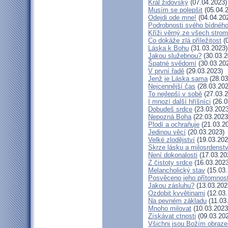
Král židovský
(07.04.2023)
Musím se polepšit
(05.04.
Odejdi ode mne!
(04.04.20
Podrobnosti svého bídného
Kříži věrný ze všech stro
Co dokáže zlá příležitost
(0
Láska k Bohu
(31.03.2023)
Jakou služebnou?
(30.03.2
Špatné svědomí
(30.03.20
V první řadě
(29.03.2023)
Jenž je Láska sama
(28.03
Nejcennější čas
(28.03.202
To nejlepší v sobě
(27.03.2
I mnozí další hříšníci
(26.0
Dobudeš srdce
(23.03.2023
Nepozná Boha
(22.03.2023
Plodí a ochraňuje
(21.03.2
Jedinou věcí
(20.03.2023)
Velké zlodějství
(19.03.202
Skrze lásku a milosrdenstv
Není dokonalosti
(17.03.20
Z čistoty srdce
(16.03.2023
Melancholický stav
(15.03.
Posvěceno jeho přítomnost
Jakou zásluhu?
(13.03.202
Ozdobit kvvětinami
(12.03.
Na pevném základu
(11.03
Mnoho milovat
(10.03.2023
Získávat ctnosti
(09.03.20
Všichni jsou Božím obraz