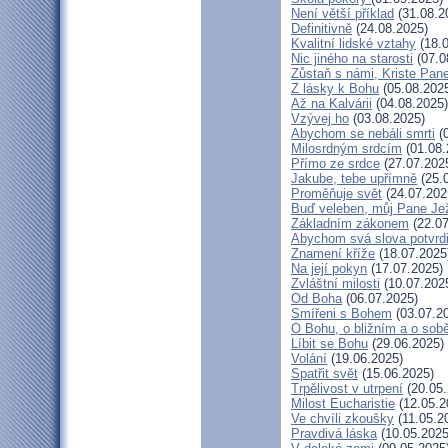
Není větší příklad
(31.08.2
Definitivně
(24.08.2025)
Kvalitní lidské vztahy
(18.0
Nic jiného na starosti
(07.0
Zůstaň s námi, Kriste Pan
Z lásky k Bohu
(05.08.202
Až na Kalvárii
(04.08.2025)
Vzývej ho
(03.08.2025)
Abychom se nebáli smrti
(0
Milosrdným srdcím
(01.08.
Přímo ze srdce
(27.07.202
Jakube, tebe upřímně
(25.
Proměňuje svět
(24.07.202
Buď veleben, můj Pane Jež
Základním zákonem
(22.07
Abychom svá slova potvrdi
Znamení kříže
(18.07.2025
Na její pokyn
(17.07.2025)
Zvláštní milosti
(10.07.202
Od Boha
(06.07.2025)
Smířeni s Bohem
(03.07.2
O Bohu, o bližním a o sob
Líbit se Bohu
(29.06.2025)
Volání
(19.06.2025)
Spatřit svět
(15.06.2025)
Trpělivost v utrpení
(20.05.
Milost Eucharistie
(12.05.2
Ve chvíli zkoušky
(11.05.2
Pravdivá láska
(10.05.2025