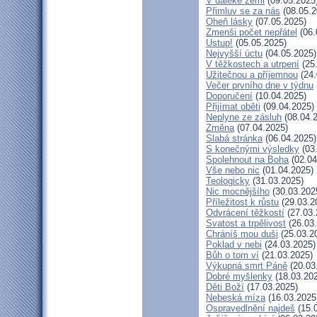
V daleké zemi
(09.05.2025
Přimluv se za nás
(08.05.2
Oheň lásky
(07.05.2025)
Zmenši počet nepřátel
(06.
Ustup!
(05.05.2025)
Nejvyšší úctu
(04.05.2025)
V těžkostech a utrpení
(25
Užitečnou a příjemnou
(24.
Večer prvního dne v týdnu
Doporučení
(10.04.2025)
Přijímat oběti
(09.04.2025)
Neplyne ze zásluh
(08.04.
Změna
(07.04.2025)
Slabá stránka
(06.04.2025)
S konečnými výsledky
(03
Spolehnout na Boha
(02.04
Vše nebo nic
(01.04.2025)
Teologicky
(31.03.2025)
Nic mocnějšího
(30.03.202
Příležitost k růstu
(29.03.2
Odvrácení těžkostí
(27.03.
Svatost a trpělivost
(26.03
Chráníš mou duši
(25.03.2
Poklad v nebi
(24.03.2025)
Bůh o tom ví
(21.03.2025)
Výkupná smrt Páně
(20.03
Dobré myšlenky
(18.03.20
Děti Boží
(17.03.2025)
Nebeská míza
(16.03.2025
Ospravedlnění najdeš
(15.