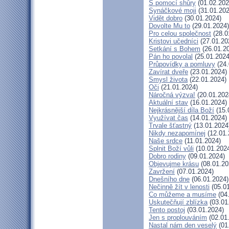
S pomocí shůry
(01.02.202
Synáčkové moji
(31.01.202
Vidět dobro
(30.01.2024)
Dovolte Mu to
(29.01.2024)
Pro celou společnost
(28.0
Kristovi učedníci
(27.01.20
Setkání s Bohem
(26.01.2
Pán ho povolal
(25.01.2024
Průpovídky a pomluvy
(24.
Zavírat dveře
(23.01.2024)
Smysl života
(22.01.2024)
Oči
(21.01.2024)
Náročná výzva!
(20.01.202
Aktuální stav
(16.01.2024)
Nejkrásnější díla Boží
(15.
Využívat čas
(14.01.2024)
Trvale šťastný
(13.01.2024
Nikdy nezapomínej
(12.01.
Naše srdce
(11.01.2024)
Splnit Boží vůli
(10.01.202
Dobro rodiny
(09.01.2024)
Objevujme krásu
(08.01.20
Zavržení
(07.01.2024)
Dnešního dne
(06.01.2024)
Nečinně žít v lenosti
(05.01
Co můžeme a musíme
(04
Uskutečňují zblízka
(03.01
Tento postoj
(03.01.2024)
Jen s proplouváním
(02.01
Nastal nám den veselý
(01