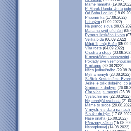
Marně namáhá
(19.09.2022
P. Marek Dunda: Je to jedn
Od Boha i od lidí
(18.09.20
Připomínka
(17.09.2022)
I druhým
(11.09.2022)
Na pomoc slova
(09.09.20
Maria na svět přichází
(08.
Rytmus lidského života
(07
Veliká bída
(06.09.2022)
Miluji Ti, můj Bože
(05.09.
Víra roste
(04.09.2022)
Chodila a stopy
(03.09.202
K neustálému obnovování
Poklady své všemohoucno
K nikomu
(30.08.2022)
Něco jedinečného
(29.08.2
Mýlí a nemýlí
(28.08.2022)
Skřítek Kostelníček: Evang
Ještě je tolik dobrého, co 
Směrem k druhým
(26.08.
Čím více jsi mocný
(23.08
Vyslechni mě
(22.08.2022)
Nejcennější svoboda
(21.0
Máme to srdce
(20.08.2022
V mysli, v srdci a na rtech
Sloužit druhým
(17.08.2022
Naše snaha
(16.08.2022)
Přirozený zákon
(15.08.20
Neproplouvej
(14.08.2022)