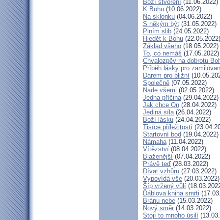
Boží stvoření
(11.06.2022)
K Bohu
(10.06.2022)
Na sklonku
(04.06.2022)
S někým být
(31.05.2022)
Plním slib
(24.05.2022)
Hledět k Bohu
(22.05.2022
Základ všeho
(18.05.2022)
To, co nemáš
(17.05.2022)
Chvalozpěv na dobrotu Bo
Příběh lásky pro zamilova
Darem pro bližní
(10.05.20
Společně
(07.05.2022)
Nade všemi
(02.05.2022)
Jedna příčina
(29.04.2022)
Jak chce On
(28.04.2022)
Jediná síla
(26.04.2022)
Boží lásku
(24.04.2022)
Tisíce příležitostí
(23.04.2
Startovní bod
(19.04.2022)
Námaha
(11.04.2022)
Vítězství
(08.04.2022)
Blaženější
(07.04.2022)
Právě teď
(28.03.2022)
Dívat vzhůru
(27.03.2022)
Vypovídá vše
(20.03.2022)
Šíp vržený vůlí
(18.03.202
Ďáblova kniha smrti
(17.03
Bránu nebe
(15.03.2022)
Nový směr
(14.03.2022)
Stojí to mnoho úsilí
(13.03