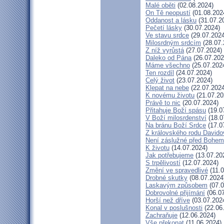
Malé oběti
(02.08.2024)
On Tě neopustí
(01.08.202
Oddanost a lásku
(31.07.2
Pečetí lásky
(30.07.2024)
Ve stavu srdce
(29.07.2024
Milosrdným srdcím
(28.07.
Z níž vyrůstá
(27.07.2024)
Daleko od Pána
(26.07.202
Máme všechno
(25.07.202
Ten rozdíl
(24.07.2024)
Celý život
(23.07.2024)
Klepat na nebe
(22.07.2024
K novému životu
(21.07.20
Právě to nic
(20.07.2024)
Přitahuje Boží spásu
(19.0
V Boží milosrdenství
(18.0
Na bránu Boží Srdce
(17.0
Z královského rodu Davido
Není záslužné před Bohem
K životu
(14.07.2024)
Jak potřebujeme
(13.07.20
S trpělivostí
(12.07.2024)
Změní ve spravedlivé
(11.0
Drobné skutky
(08.07.2024
Laskavým způsobem
(07.0
Dobrovolné přijímání
(06.07
Horší než dříve
(03.07.202
Konal v poslušnosti
(22.06
Zachraňuje
(12.06.2024)
Vše překonat
(11.06.2024)