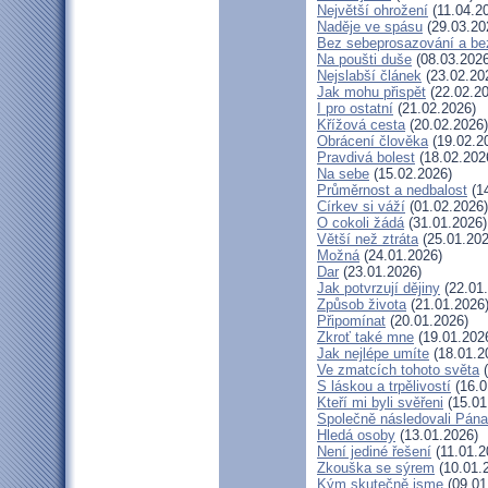
Největší ohrožení
(11.04.2
Naděje ve spásu
(29.03.20
Bez sebeprosazování a bez
Na poušti duše
(08.03.2026
Nejslabší článek
(23.02.20
Jak mohu přispět
(22.02.20
I pro ostatní
(21.02.2026)
Křížová cesta
(20.02.2026)
Obrácení člověka
(19.02.2
Pravdivá bolest
(18.02.202
Na sebe
(15.02.2026)
Průměrnost a nedbalost
(14
Církev si váží
(01.02.2026)
O cokoli žádá
(31.01.2026)
Větší než ztráta
(25.01.202
Možná
(24.01.2026)
Dar
(23.01.2026)
Jak potvrzují dějiny
(22.01
Způsob života
(21.01.2026
Připomínat
(20.01.2026)
Zkroť také mne
(19.01.202
Jak nejlépe umíte
(18.01.2
Ve zmatcích tohoto světa
(
S láskou a trpělivostí
(16.0
Kteří mi byli svěřeni
(15.01
Společně následovali Pána
Hledá osoby
(13.01.2026)
Není jediné řešení
(11.01.2
Zkouška se sýrem
(10.01.
Kým skutečně jsme
(09.01