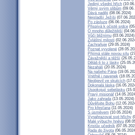
Jediný všední hřích
(10.06
Věrný svým slibům
(09.06.
Dává naději
(08.06.2024)
Nejsladší Ježíši
(07.06.202
Po zásluze
(06.06.2024)
Přispívá k očistě srdce
(05
O mnoho důležitější
(04.06
Vůči bližnímu
(03.06.2024)
Zvláštní milosti
(02.06.202
Zachraňuje
(29.05.2024)
Poznat vyvolené
(28.05.20
Přijímá stále novou sílu
(27
Závažnější a těžší
(26.05.
Děláš-li to z lásky
(25.05.2
Nezahálí
(20.05.2024)
Na našeho Pána
(19.05.20
Vnitřně i navenek
(18.05.2
Neobjevil ve skutcích
(17.0
Dokonalá láska
(16.05.202
Uspokojují sebelásku
(15.0
Pravý misionář
(14.05.2024
Jako zahrada
(13.05.2024)
Důvěřujte Bohu
(12.05.202
Pro křesťana
(11.05.2024)
S úsměvem
(10.05.2024)
Vynahrazovat své hříchy
(
Malé výbuchy hněvu
(08.0
Kristův učedník
(07.05.202
Rada do života
(06.05.2024
Odpověď
(05.05.2024)