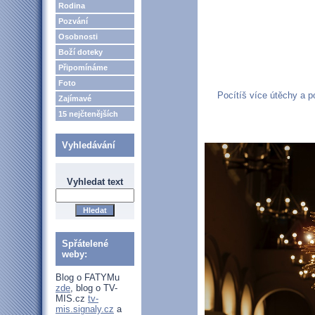
Rodina
Pozvání
Osobnosti
Boží doteky
Připomínáme
Foto
Pocítíš více útěchy a p
Zajímavé
15 nejčtenějších
Vyhledávání
Vyhledat text
Spřátelené
weby:
Blog o FATYMu
zde
, blog o TV-
MIS.cz
tv-
mis.signaly.cz
a