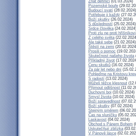
Znát definici
(01.03.2024)
Pozemské bouře
(29.02.20
Budoucí svatí
(28.02.2024)
Potřebuje ji každý
(27.02.2
Boží skutky
(26.02.2024)
S důsledností
(25.02.2024)
Srdce člověka
(24.02.2024
Proti zlu ne proti hříšníkovi
Z celého světa
(22.02.2024
Ale také sebe
(21.02.2024)
Štěstí na zemi
(20.02.2024
Prosili o pomoc
(19.02.202
Skutečnost našeho života
Příkladný život
(17.02.2024
Cenu skutků
(16.02.2024)
Za pár let nebo dní
(15.02.
Pohleďme na Kristovu kre
S radostí
(13.02.2024)
Můžeš těžce klesnout
(12.
Přijmout odlišnost
(11.02.2
Duchovní boj
(10.02.2024)
Smysl života
(10.02.2024)
Boží spravedlnost
(07.02.2
Boží skutky
(07.02.2024)
Stejným směrem
(06.02.20
Čas na sluníčku
(05.02.20
Laskavost
(04.02.2024)
Obchod s Pánem Bohem
(
Uskutečňují zblízka
(03.02
V Pánově lásce
(02.02.202