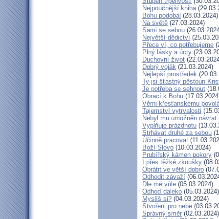
Stupeň trpělivosti
(30.03.2
Nejpoučnější kniha
(29.03.
Bohu podobal
(28.03.2024)
Na světě
(27.03.2024)
Sami se sebou
(26.03.2024
Největší dědictví
(25.03.20
Přece ví, co potřebujeme
(
Plný lásky a úcty
(23.03.2
Duchovní život
(22.03.2024
Dobrý voják
(21.03.2024)
Nejlepší prostředek
(20.03.
Ty jsi šťastný pěstoun Kri
Je potřeba se sehnout
(18.
Obrací k Bohu
(17.03.2024
Věrni křesťanskému povol
Tajemství vytrvalosti
(15.0
Nebyl mu umožněn návrat
Vyplňuje prázdnotu
(13.03.
Strhávat druhé za sebou
(1
Účinně pracovat
(11.03.202
Boží Slovo
(10.03.2024)
Prubířský kámen pokory
(0
I přes těžké zkoušky
(08.0
Obrátit ve větší dobro
(07.
Odhodit závaží
(06.03.202
Dle mé vůle
(05.03.2024)
Odhoď daleko
(05.03.2024)
Myslíš si?
(04.03.2024)
Stvořeni pro nebe
(03.03.2
Správný směr
(02.03.2024)