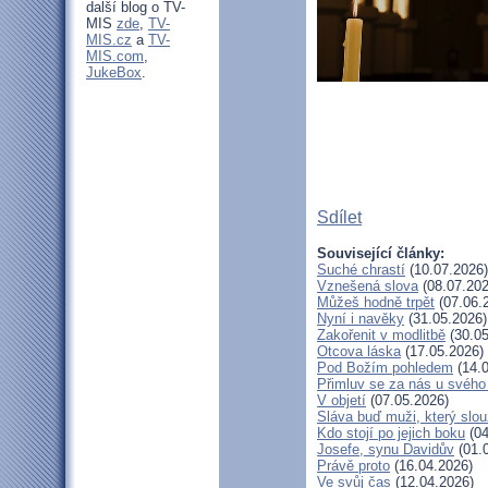
další blog o TV-
MIS
zde
,
TV-
MIS.cz
a
TV-
MIS.com
,
JukeBox
.
Sdílet
Související články:
Suché chrastí
(10.07.2026)
Vznešená slova
(08.07.202
Můžeš hodně trpět
(07.06.
Nyní i navěky
(31.05.2026)
Zakořenit v modlitbě
(30.05
Otcova láska
(17.05.2026)
Pod Božím pohledem
(14.0
Přimluv se za nás u svéh
V objetí
(07.05.2026)
Sláva buď muži, který slou
Kdo stojí po jejich boku
(04
Josefe, synu Davidův
(01.
Právě proto
(16.04.2026)
Ve svůj čas
(12.04.2026)