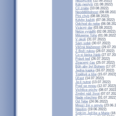
Nezpychni!
(12.08.2022)
Kdo neslyší
(11.08.2022)
Cíl znáte
(10.08.2022)
Neoddělitelnost
(09.08.202
Plni chyb
(08.08.2022)
Kdyby každý
(07.08.2022)
Odchod do nebe
(06.08.20
Vzácný dar
(03.08.2022)
Nelze vyjádřit
(02.08.2022)
Milujeme Toho
(01.08.2022
V okolí
(31.07.2022)
Sám sobě
(30.07.2022)
Věčná blaženost
(29.07.20
Z Boží rukou
(28.07.2022)
Co si láska žádá
(27.07.20
Právě teď
(26.07.2022)
Ztracený čas
(25.07.2022)
Bůh aby byl Bohem
(17.07
Jedna kapka
(16.07.2022)
Trpělivě a tiše
(15.07.2022
Účast
(14.07.2022)
Je-li nutné
(13.07.2022)
Pojď se mnou
(12.07.2022)
Vichřice pýchy
(08.07.2022
Změní náš život
(07.07.20
Nade všechno
(01.07.2022
Od Tebe
(24.06.2022)
Mnozí žijí v omylu
(23.06.
Násilím
(19.06.2022)
Srdcím Ježíše a Marie
(18