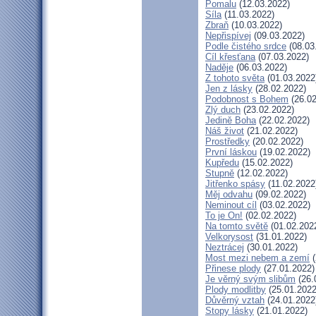
Pomalu
(12.03.2022)
Síla
(11.03.2022)
Zbraň
(10.03.2022)
Nepřispívej
(09.03.2022)
Podle čistého srdce
(08.03
Cíl křesťana
(07.03.2022)
Naděje
(06.03.2022)
Z tohoto světa
(01.03.2022
Jen z lásky
(28.02.2022)
Podobnost s Bohem
(26.02
Zlý duch
(23.02.2022)
Jedině Boha
(22.02.2022)
Náš život
(21.02.2022)
Prostředky
(20.02.2022)
První láskou
(19.02.2022)
Kupředu
(15.02.2022)
Stupně
(12.02.2022)
Jitřenko spásy
(11.02.2022
Měj odvahu
(09.02.2022)
Neminout cíl
(03.02.2022)
To je On!
(02.02.2022)
Na tomto světě
(01.02.202
Velkorysost
(31.01.2022)
Neztrácej
(30.01.2022)
Most mezi nebem a zemí
(
Přinese plody
(27.01.2022)
Je věrný svým slibům
(26.
Plody modlitby
(25.01.2022
Důvěrný vztah
(24.01.2022
Stopy lásky
(21.01.2022)