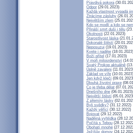
Pravdivá pokora
(30.01.20
Odpor
(29.01.2023)
Každá vlastnost vypadá ji
Ztrácíme zásluhy
(26.01.2
Největším zlem
(25.01.202
Kdo se modlí a kdo se nem
Přináší smrt duši i tělu
(23.
Okolnosti
(22.01.2023)
Starostlivost láska
(21.01.
Dokonalé štěstí
(20.01.202
Neposuzuj
(19.01.2023)
Kvete i naděje
(18.01.2023
Boží přítel
(17.01.2023)
V moři milosrdenství
(14.0
Svatý Prokop aktuálně
(13
Úplně zavaleni
(11.01.2023
Základ ve víře
(10.01.2023
Jen když klečí
(09.01.2023
Dlouhá životní praxe
(08.01
Co je třeba dělat
(07.01.20
Dnešního dne
(06.01.2023)
Největší štěstí
(05.01.2023
Z přemíry lásky
(02.01.202
Byli svědky?
(31.12.2022)
Každý věřící
(30.12.2022)
Bojovat
(29.12.2022)
Nadějná vyhlídka
(28.12.20
Počítá s Tebou
(28.12.202
Obohatí mnohé
(27.12.202
Ježíšův domov
(24.12.202