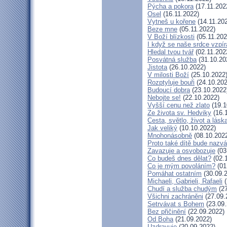
Pýcha a pokora
(17.11.202
Osel
(16.11.2022)
Vytneš u kořene
(14.11.20
Beze mne
(05.11.2022)
V Boží blízkosti
(05.11.202
I když se naše srdce vzpír
Hledal tvou tvář
(02.11.202
Posvátná služba
(31.10.20
Jistota
(26.10.2022)
V milosti Boží
(25.10.2022
Rozptyluje bouři
(24.10.202
Budoucí dobra
(23.10.2022
Nebojte se!
(22.10.2022)
Vyšší cenu než zlato
(19.1
Ze života sv. Hedviky
(16.
Cesta, světlo, život a lásk
Jak veliký
(10.10.2022)
Mnohonásobně
(08.10.202
Proto také dítě bude nazv
Zavazuje a osvobozuje
(03
Co budeš dnes dělat?
(02.
Co je mým povoláním?
(01
Pomáhat ostatním
(30.09.
Michaeli, Gabrieli, Rafaeli
(
Chudí a služba chudým
(27
Všichni zachráněni
(27.09.
Setrvávat s Bohem
(23.09.
Bez přičinění
(22.09.2022)
Od Boha
(21.09.2022)
Uzdravuje
(20.09.2022)