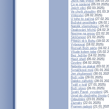
Ježíš nás vybízí
(06.03.20
Co je správné
(05.03.2025)
Jejich věci
(02.03.2025)
Ve chvíli zkoušky
(01.03.2
Vítězství
(28.02.2025)
U toho to začíná
(27.02.20
Božské prostředky
(26.02.
Natolik všemohoucí
(25.02
Opakování hříchů
(24.02.2
Nosíme na prsou
(22.02.20
Sklíčenost
(21.02.2025)
Přiblíží tě k Bohu
(19.02.2
Vybojovat
(18.02.2025)
Rozsah Boží péče
(16.02.
Všude kolem tebe
(15.02.2
Bez Ježíše
(14.02.2025)
Hasit oheň
(05.02.2025)
Ozvěny
(04.02.2025)
Nebojte se plakat
(03.02.2
Synáčkové moji
(31.01.202
Jen zkušeností
(30.01.202
Boží vůle
(29.01.2025)
Daleko zářivější
(28.01.202
Tváří v tvář
(27.01.2025)
Boží slovo
(26.01.2025)
Svatý Pavel, vyvolený
(25.
Úvod do zbožného života
(
Odpuštění
(23.01.2025)
Zázraky
(22.01.2025)
Pramen radosti
(21.01.202