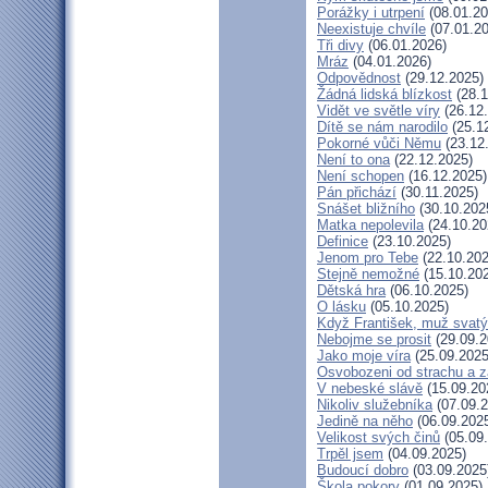
Porážky i utrpení
(08.01.20
Neexistuje chvíle
(07.01.20
Tři divy
(06.01.2026)
Mráz
(04.01.2026)
Odpovědnost
(29.12.2025)
Žádná lidská blízkost
(28.1
Vidět ve světle víry
(26.12
Dítě se nám narodilo
(25.1
Pokorné vůči Němu
(23.12
Není to ona
(22.12.2025)
Není schopen
(16.12.2025)
Pán přichází
(30.11.2025)
Snášet bližního
(30.10.202
Matka nepolevila
(24.10.20
Definice
(23.10.2025)
Jenom pro Tebe
(22.10.202
Stejně nemožné
(15.10.20
Dětská hra
(06.10.2025)
O lásku
(05.10.2025)
Když František, muž svatý
Nebojme se prosit
(29.09.2
Jako moje víra
(25.09.2025
Osvobozeni od strachu a z
V nebeské slávě
(15.09.20
Nikoliv služebníka
(07.09.2
Jedině na něho
(06.09.202
Velikost svých činů
(05.09
Trpěl jsem
(04.09.2025)
Budoucí dobro
(03.09.2025
Škola pokory
(01.09.2025)