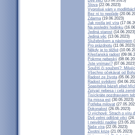
Dvě věci
(23.06.2023)
Slova
(22.06.2023)
Vyprošuji vám v modlitbác
Bez ní to nepůjde
(20.06.2
Zdarma
(19.06.2023)
Jak rostla její víra
(17.06.2
Na poslední hodinku
(16.06
Jediná starost
(14.06.2023
Jediná věc
(13.06.2023)
Služebníkem a nástrojem
(
Pro prázdnotu
(11.06.2023)
Někdy je to těžké
(10.06.2
Křesťanská radost
(09.06.
Pokrme nebeský
(08.06.20
Jste vnímaví?
(07.06.2023
Soužití či soužení?: Milují
Všechno očekávat od Boh
Radost ze života
(05.06.20
Radost svědomí
(04.06.20
Spasitelná bázeň před hří
Zpívají nebesa i celá země
Tisíckráte pozdravujem teb
Ita missa est
(30.05.2023)
Potřeba milovat
(27.05.202
Dokonalost
(26.05.2023)
O výchově: Strach o víru dě
Dvě velmi odlišné věci
(24.
I největší naděje
(23.05.20
Naše víra
(22.05.2023)
Životní krize
(21.05.2023)