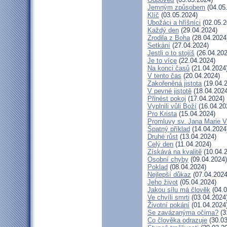
Jemným způsobem
(04.05
Klíč
(03.05.2024)
Ubožáci a hříšníci
(02.05.2
Každý den
(29.04.2024)
Zrodila z Boha
(28.04.2024
Setkání
(27.04.2024)
Jestli o to stojíš
(26.04.202
Je to více
(22.04.2024)
Na konci časů
(21.04.2024
V tento čas
(20.04.2024)
Zakořeněná jistota
(19.04.
V pevné jistotě
(18.04.2024
Přinést pokoj
(17.04.2024)
Vyplnili vůli Boží
(16.04.20
Pro Krista
(15.04.2024)
Promluvy sv. Jana Marie Vi
Špatný příklad
(14.04.2024
Druhé růst
(13.04.2024)
Celý den
(11.04.2024)
Získává na kvalitě
(10.04.
Osobní chyby
(09.04.2024)
Poklad
(08.04.2024)
Nejlepší důkaz
(07.04.2024
Jeho život
(05.04.2024)
Jakou sílu má člověk
(04.0
Ve chvíli smrti
(03.04.2024
Životní pokání
(01.04.2024
Se zavázanýma očima?
(3
Co člověka odrazuje
(30.03