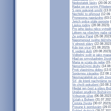
Nedostatek lásky
(20.09.2
Raduj se se svým Přítele
S nimi pokojně smířit
(13.0
Nechtějí to přijmout
(12.09
Pronesena naprázdno
(03.
Jejich srdce stále poroste
(
Láska rodiny
(28.08.2023)
Pro jeho lásku něco vytrpě
Lékem na všechny naše r
Ze srdce Páně
(25.08.2023
Napomenout svého bližníh
V plnosti slávy
(22.08.2023
Kdo trpí více
(21.08.2023)
K vedení duší
(20.08.2023)
Viditelný svět je jako mapa
Hlad po smysluplném živo
Maria je vzata do nebe
(15
Nerozlučnými druhy
(14.08
Proti vlastnímu dobru
(13.0
Správnou zásadou
(12.08.
Nesmazatelně po celý živo
Síť, do které nachytáme ne
Ve chvíli pokušení
(10.08.
Hledat jen čest a slávu Bo
Unášen prudkým Božským
Vzbuzuje úžas
(06.08.2023
Vztah s Bohem
(31.07.202
Čistota života
(30.07.2023)
Posune k pomluvám
(29.07
Pohled druhých
(28.07.202