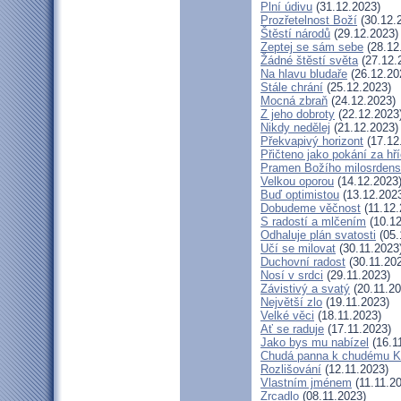
Plní údivu
(31.12.2023)
Prozřetelnost Boží
(30.12.
Štěstí národů
(29.12.2023)
Zeptej se sám sebe
(28.12
Žádné štěstí světa
(27.12.
Na hlavu bludaře
(26.12.20
Stále chrání
(25.12.2023)
Mocná zbraň
(24.12.2023)
Z jeho dobroty
(22.12.2023
Nikdy nedělej
(21.12.2023)
Překvapivý horizont
(17.12
Přičteno jako pokání za hř
Pramen Božího milosrdens
Velkou oporou
(14.12.2023
Buď optimistou
(13.12.202
Dobudeme věčnost
(11.12.
S radostí a mlčením
(10.12
Odhaluje plán svatosti
(05.
Učí se milovat
(30.11.2023
Duchovní radost
(30.11.20
Nosí v srdci
(29.11.2023)
Závistivý a svatý
(20.11.20
Největší zlo
(19.11.2023)
Velké věci
(18.11.2023)
Ať se raduje
(17.11.2023)
Jako bys mu nabízel
(16.1
Chudá panna k chudému Kr
Rozlišování
(12.11.2023)
Vlastním jménem
(11.11.2
Zrcadlo
(08.11.2023)