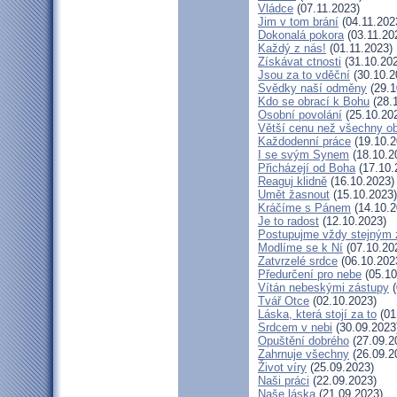
Vládce
(07.11.2023)
Jim v tom brání
(04.11.202
Dokonalá pokora
(03.11.20
Každý z nás!
(01.11.2023)
Získávat ctnosti
(31.10.20
Jsou za to vděční
(30.10.2
Svědky naší odměny
(29.1
Kdo se obrací k Bohu
(28.
Osobní povolání
(25.10.20
Větší cenu než všechny ob
Každodenní práce
(19.10.2
I se svým Synem
(18.10.2
Přicházejí od Boha
(17.10.
Reaguj klidně
(16.10.2023)
Umět žasnout
(15.10.2023)
Kráčíme s Pánem
(14.10.2
Je to radost
(12.10.2023)
Postupujme vždy stejným
Modlíme se k Ní
(07.10.20
Zatvrzelé srdce
(06.10.202
Předurčení pro nebe
(05.10
Vítán nebeskými zástupy
(
Tvář Otce
(02.10.2023)
Láska, která stojí za to
(01
Srdcem v nebi
(30.09.2023
Opuštění dobrého
(27.09.2
Zahrnuje všechny
(26.09.2
Život víry
(25.09.2023)
Naši práci
(22.09.2023)
Naše láska
(21.09.2023)