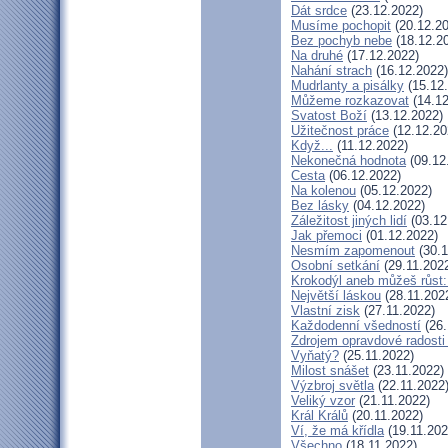
Dát srdce
(23.12.2022)
Musíme pochopit
(20.12.20
Bez pochyb nebe
(18.12.2
Na druhé
(17.12.2022)
Nahání strach
(16.12.2022)
Mudrlanty a pisálky
(15.12
Můžeme rozkazovat
(14.12
Svatost Boží
(13.12.2022)
Užitečnost práce
(12.12.20
Když...
(11.12.2022)
Nekonečná hodnota
(09.12
Cesta
(06.12.2022)
Na kolenou
(05.12.2022)
Bez lásky
(04.12.2022)
Záležitost jiných lidí
(03.12
Jak přemoci
(01.12.2022)
Nesmím zapomenout
(30.1
Osobní setkání
(29.11.202
Krokodýl aneb můžeš růst: 
Největší láskou
(28.11.202
Vlastní zisk
(27.11.2022)
Každodenní všedností
(26.
Zdrojem opravdové radosti 
Vyňatý?
(25.11.2022)
Milost snášet
(23.11.2022)
Výzbroj světla
(22.11.2022
Veliký vzor
(21.11.2022)
Král Králů
(20.11.2022)
Ví, že má křídla
(19.11.202
Všechno
(18.11.2022)