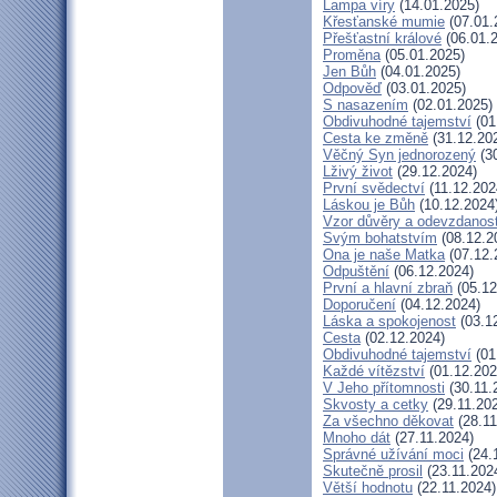
Lampa víry
(14.01.2025)
Křesťanské mumie
(07.01.
Přešťastní králové
(06.01.
Proměna
(05.01.2025)
Jen Bůh
(04.01.2025)
Odpověď
(03.01.2025)
S nasazením
(02.01.2025)
Obdivuhodné tajemství
(01
Cesta ke změně
(31.12.20
Věčný Syn jednorozený
(30
Lživý život
(29.12.2024)
První svědectví
(11.12.202
Láskou je Bůh
(10.12.2024
Vzor důvěry a odevzdanost
Svým bohatstvím
(08.12.2
Ona je naše Matka
(07.12.
Odpuštění
(06.12.2024)
První a hlavní zbraň
(05.12
Doporučení
(04.12.2024)
Láska a spokojenost
(03.1
Cesta
(02.12.2024)
Obdivuhodné tajemství
(01
Každé vítězství
(01.12.202
V Jeho přítomnosti
(30.11.
Skvosty a cetky
(29.11.20
Za všechno děkovat
(28.11
Mnoho dát
(27.11.2024)
Správné užívání moci
(24.
Skutečně prosil
(23.11.202
Větší hodnotu
(22.11.2024)