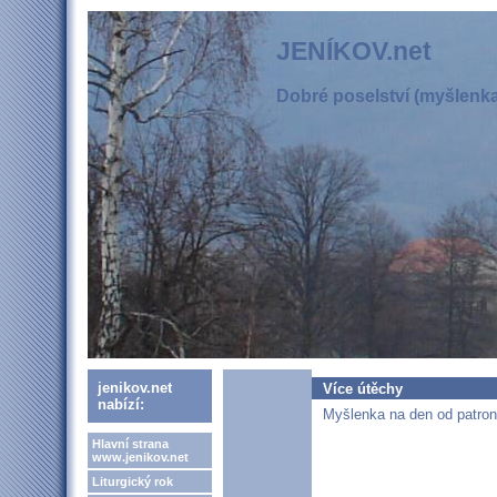
JENÍKOV.net
Dobré poselství (myšlenka,
jenikov.net
Více útěchy
nabízí:
Myšlenka na den od patrona
Hlavní strana
www.jenikov.net
Liturgický rok