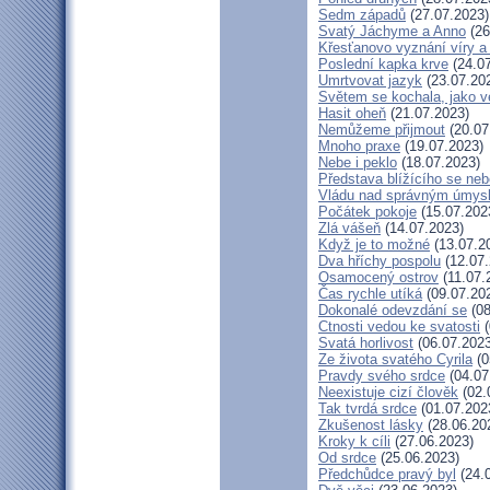
Sedm západů
(27.07.2023)
Svatý Jáchyme a Anno
(26
Křesťanovo vyznání víry a
Poslední kapka krve
(24.07
Umrtvovat jazyk
(23.07.20
Světem se kochala, jako ve
Hasit oheň
(21.07.2023)
Nemůžeme přijmout
(20.07
Mnoho praxe
(19.07.2023)
Nebe i peklo
(18.07.2023)
Představa blížícího se neb
Vládu nad správným úmys
Počátek pokoje
(15.07.202
Zlá vášeň
(14.07.2023)
Když je to možné
(13.07.2
Dva hříchy pospolu
(12.07.
Osamocený ostrov
(11.07.
Čas rychle utíká
(09.07.20
Dokonalé odevzdání se
(08
Ctnosti vedou ke svatosti
(
Svatá horlivost
(06.07.2023
Ze života svatého Cyrila
(0
Pravdy svého srdce
(04.07
Neexistuje cizí člověk
(02.
Tak tvrdá srdce
(01.07.202
Zkušenost lásky
(28.06.20
Kroky k cíli
(27.06.2023)
Od srdce
(25.06.2023)
Předchůdce pravý byl
(24.