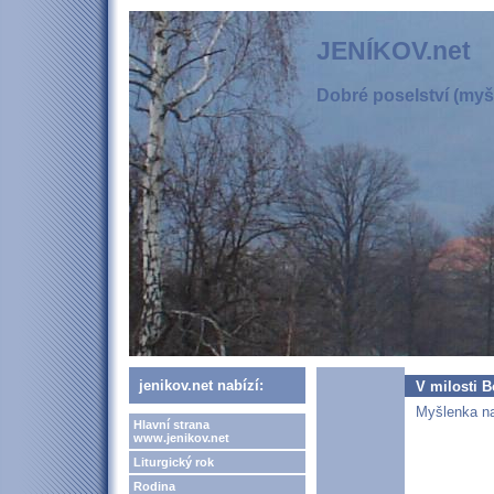
JENÍKOV.net
Dobré poselství (myšl
jenikov.net nabízí:
V milosti B
Myšlenka na
Hlavní strana
www.jenikov.net
Liturgický rok
Rodina