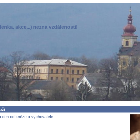
enka, akce...) nezná vzdálenosti!
oží
 den od kněze a vychovatele...