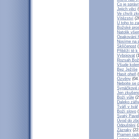
Co je správ
Jejich věci
(
Ve chvíli z
Vítězství
(2
U toho to z
Božské pros
Natolik vše
Opakování h
Nosíme na 
Sklíčenost
(
Přiblíží tě 
Vybojovat
(1
Rozsah Bož
Všude kole
Bez Ježíše
Hasit oheň
(
Ozvěny
(04.
Nebojte se 
Synáčkové 
Jen zkušeno
Boží vůle
(2
Daleko zářiv
Tváří v tvář
Boží slovo
(
Svatý Pavel
Úvod do zbo
Odpuštění
(
Zázraky
(22
Pramen rado