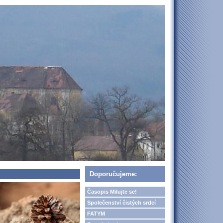
Doporučujeme:
Časopis Milujte se!
Společenství čistých srdcí
FATYM