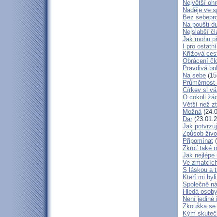
Největší oh
Naděje ve 
Bez sebepro
Na poušti d
Nejslabší č
Jak mohu př
I pro ostatní
Křížová ces
Obrácení čl
Pravdivá bo
Na sebe
(15
Průměrnost 
Církev si vá
O cokoli žá
Větší než zt
Možná
(24.0
Dar
(23.01.2
Jak potvrzuj
Způsob živo
Připomínat
(
Zkroť také 
Jak nejlépe
Ve zmatcích
S láskou a t
Kteří mi byl
Společně ná
Hledá osob
Není jediné 
Zkouška se
Kým skuteč