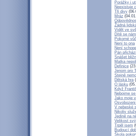
Porážky i ut
Neexistuje c
Tři divy
(06.
Mráz
(04.01
Odpovědnos
Žádná lidská
Vidět ve svě
Dítě se nám
Pokorné vů
Není to ona
Není schop
Pán přicház
Snášet bliž
Matka nepol
Definice
(23
Jenom pro 
Stejně nem
Dětská hra
(
O lásku
(05.
Když Franti
Nebojme se 
Jako moje v
Osvobozeni 
V nebeské 
Nikoliv služ
Jedině na n
Velikost sv
Trpěl jsem
(
Budoucí do
Škola poko