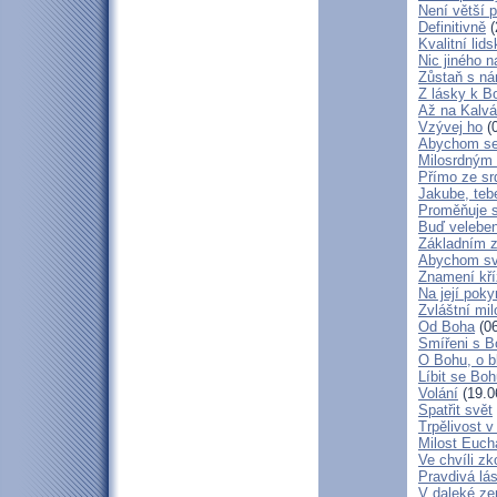
Není větší p
Definitivně
(
Kvalitní lid
Nic jiného n
Zůstaň s ná
Z lásky k B
Až na Kalvár
Vzývej ho
(0
Abychom se 
Milosrdným
Přímo ze sr
Jakube, teb
Proměňuje 
Buď veleben
Základním 
Abychom svá
Znamení kř
Na její poky
Zvláštní mil
Od Boha
(06
Smířeni s 
O Bohu, o b
Líbit se Bo
Volání
(19.0
Spatřit svět
Trpělivost v
Milost Eucha
Ve chvíli z
Pravdivá lá
V daleké ze