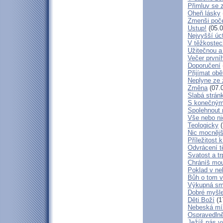
Přimluv se 
Oheň lásky
Zmenši poče
Ustup!
(05.0
Nejvyšší úc
V těžkostec
Užitečnou a
Večer první
Doporučení
Přijímat obě
Neplyne ze 
Změna
(07.
Slabá strán
S konečným
Spolehnout
Vše nebo ni
Teologicky
(
Nic mocnějš
Příležitost k
Odvrácení t
Svatost a tr
Chráníš mou
Poklad v ne
Bůh o tom v
Výkupná sm
Dobré myšl
Děti Boží
(1
Nebeská mí
Ospravedlně
Ježíš nás v