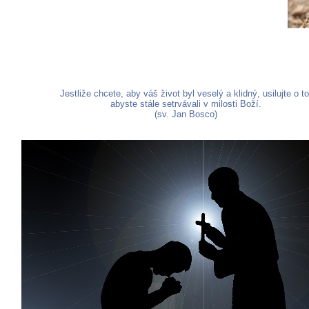
Jestliže chcete, aby váš život byl veselý a klidný, usilujte o to
abyste stále setrvávali v milosti Boží.
(sv. Jan Bosco)