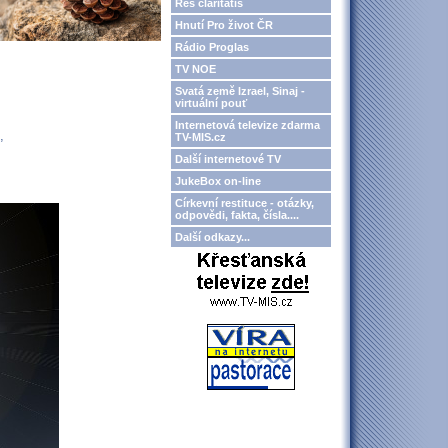
Res claritatis
Hnutí Pro život ČR
Rádio Proglas
TV NOE
Svatá země Izrael, Sinaj -
virtuální pouť
Internetová televize zdarma
,
TV-MIS.cz
Další internetové TV
JukeBox on-line
Církevní restituce - otázky,
odpovědi, fakta, čísla....
Další odkazy...