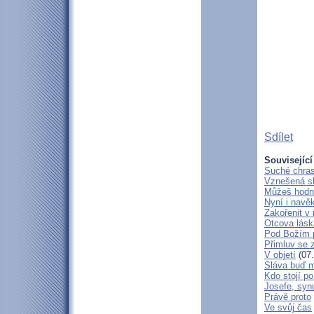
Sdílet
Související
Suché chras
Vznešená s
Můžeš hodně
Nyní i navě
Zakořenit v 
Otcova lásk
Pod Božím 
Přimluv se 
V objetí
(07.
Sláva buď m
Kdo stojí po
Josefe, syn
Právě proto
Ve svůj čas