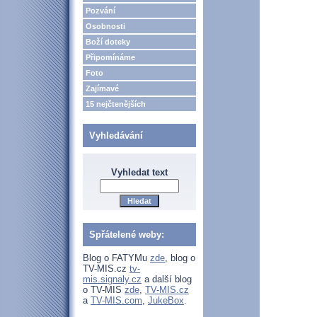
Pozvání
Osobnosti
Boží doteky
Připomínáme
Foto
Zajímavé
15 nejčtenějších
Vyhledávání
Vyhledat text
Spřátelené weby:
Blog o FATYMu
zde
, blog o
TV-MIS.cz
tv-
mis.signaly.cz
a další blog
o TV-MIS
zde
,
TV-MIS.cz
a
TV-MIS.com
,
JukeBox
.