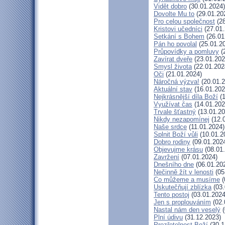
Vidět dobro
(30.01.2024)
Dovolte Mu to
(29.01.20
Pro celou společnost
(28
Kristovi učedníci
(27.01.
Setkání s Bohem
(26.01
Pán ho povolal
(25.01.2
Průpovídky a pomluvy
(
Zavírat dveře
(23.01.202
Smysl života
(22.01.202
Oči
(21.01.2024)
Náročná výzva!
(20.01.2
Aktuální stav
(16.01.202
Nejkrásnější díla Boží
(1
Využívat čas
(14.01.202
Trvale šťastný
(13.01.20
Nikdy nezapomínej
(12.
Naše srdce
(11.01.2024)
Splnit Boží vůli
(10.01.2
Dobro rodiny
(09.01.202
Objevujme krásu
(08.01
Zavržení
(07.01.2024)
Dnešního dne
(06.01.20
Nečinně žít v lenosti
(05
Co můžeme a musíme
(
Uskutečňují zblízka
(03.
Tento postoj
(03.01.2024
Jen s proplouváním
(02.
Nastal nám den veselý
(
Plní údivu
(31.12.2023)
Prozřetelnost Boží
(30.1