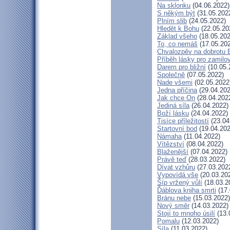
Na sklonku
(04.06.2022)
S někým být
(31.05.202
Plním slib
(24.05.2022)
Hledět k Bohu
(22.05.20
Základ všeho
(18.05.202
To, co nemáš
(17.05.20
Chvalozpěv na dobrotu 
Příběh lásky pro zamilo
Darem pro bližní
(10.05.
Společně
(07.05.2022)
Nade všemi
(02.05.2022
Jedna příčina
(29.04.202
Jak chce On
(28.04.202
Jediná síla
(26.04.2022)
Boží lásku
(24.04.2022)
Tisíce příležitostí
(23.04
Startovní bod
(19.04.202
Námaha
(11.04.2022)
Vítězství
(08.04.2022)
Blaženější
(07.04.2022)
Právě teď
(28.03.2022)
Dívat vzhůru
(27.03.202
Vypovídá vše
(20.03.20
Šíp vržený vůlí
(18.03.2
Ďáblova kniha smrti
(17.
Bránu nebe
(15.03.2022)
Nový směr
(14.03.2022)
Stojí to mnoho úsilí
(13.
Pomalu
(12.03.2022)
Síla
(11.03.2022)