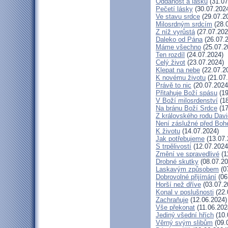
Oddanost a lásku
(31.07
Pečetí lásky
(30.07.202
Ve stavu srdce
(29.07.2
Milosrdným srdcím
(28.
Z níž vyrůstá
(27.07.202
Daleko od Pána
(26.07.
Máme všechno
(25.07.2
Ten rozdíl
(24.07.2024)
Celý život
(23.07.2024)
Klepat na nebe
(22.07.2
K novému životu
(21.07
Právě to nic
(20.07.2024
Přitahuje Boží spásu
(19
V Boží milosrdenství
(18
Na bránu Boží Srdce
(17
Z královského rodu Dav
Není záslužné před Bo
K životu
(14.07.2024)
Jak potřebujeme
(13.07.
S trpělivostí
(12.07.2024
Změní ve spravedlivé
(1
Drobné skutky
(08.07.20
Laskavým způsobem
(0
Dobrovolné přijímání
(06
Horší než dříve
(03.07.2
Konal v poslušnosti
(22.
Zachraňuje
(12.06.2024)
Vše překonat
(11.06.202
Jediný všední hřích
(10.
Věrný svým slibům
(09.