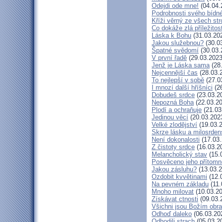
Odejdi ode mne!
(04.04.
Podrobnosti svého bídné
Kříži věrný ze všech st
Co dokáže zlá příležitos
Láska k Bohu
(31.03.20
Jakou služebnou?
(30.0
Špatné svědomí
(30.03.
V první řadě
(29.03.2023
Jenž je Láska sama
(28
Nejcennější čas
(28.03.
To nejlepší v sobě
(27.0
I mnozí další hříšníci
(26
Dobudeš srdce
(23.03.2
Nepozná Boha
(22.03.20
Plodí a ochraňuje
(21.03
Jedinou věcí
(20.03.202
Velké zlodějství
(19.03.
Skrze lásku a milosrden
Není dokonalosti
(17.03.
Z čistoty srdce
(16.03.2
Melancholický stav
(15.
Posvěceno jeho přítomn
Jakou zásluhu?
(13.03.2
Ozdobit kvvětinami
(12.
Na pevném základu
(11.
Mnoho milovat
(10.03.20
Získávat ctnosti
(09.03.
Všichni jsou Božím obr
Odhoď daleko
(06.03.20
Odhodili strach
(05.03.2