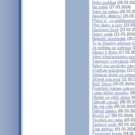
Bohu podobal
(28.03.20
Na světě
(27.03.2024)
Sami se sebou
(26.03.2
Největší dědictví
(25.03
Přece ví, co potřebujem
Plný lásky a úcty
(23.03
Duchovní život
(22.03.2
Dobrý voják
(21.03.2024
Nejlepší prostředek
(20.
Ty jsi šťastný pěstoun K
Je potřeba se sehnout
(1
Obrací k Bohu
(17.03.20
Věrni křesťanskému pov
Tajemství vytrvalosti
(15
Nebyl mu umožněn návr
Vyplňuje prázdnotu
(13.
Strhávat druhé za sebou
Účinně pracovat
(11.03.
Boží Slovo
(10.03.2024)
Prubířský kámen pokory
I přes těžké zkoušky
(08
Obrátit ve větší dobro
(0
Odhodit závaží
(06.03.2
Dle mé vůle
(05.03.2024
Odhoď daleko
(05.03.20
Myslíš si?
(04.03.2024)
Stvořeni pro nebe
(03.03
Správný směr
(02.03.20
Znát definici
(01.03.2024
Pozemské bouře
(29.02