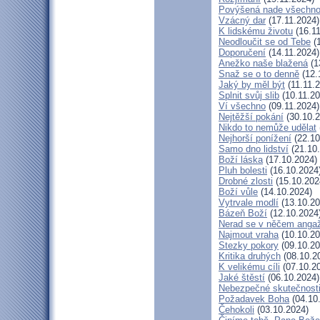
Povýšená nade všechn
Vzácný dar
(17.11.2024)
K lidskému životu
(16.11
Neodloučit se od Tebe
(1
Doporučení
(14.11.2024)
Anežko naše blažená
(1
Snaž se o to denně
(12.
Jaký by měl být
(11.11.
Splnit svůj slib
(10.11.20
Ví všechno
(09.11.2024)
Nejtěžší pokání
(30.10.2
Nikdo to nemůže udělat
Nejhorší ponížení
(22.10
Samo dno lidství
(21.10
Boží láska
(17.10.2024)
Pluh bolesti
(16.10.2024
Drobné zlosti
(15.10.202
Boží vůle
(14.10.2024)
Vytrvale modlí
(13.10.20
Bázeň Boží
(12.10.2024
Nerad se v něčem anga
Najmout vraha
(10.10.20
Stezky pokory
(09.10.20
Kritika druhých
(08.10.2
K velikému cíli
(07.10.2
Jaké štěstí
(06.10.2024)
Nebezpečné skutečnost
Požadavek Boha
(04.10
Čehokoli
(03.10.2024)