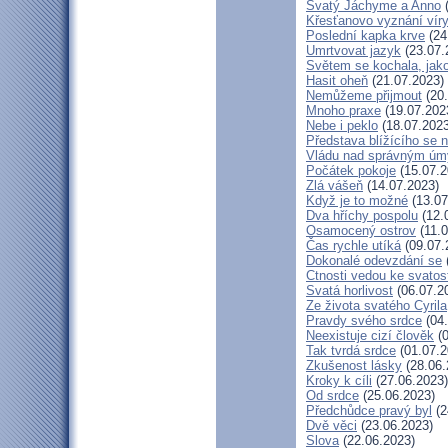
Svatý Jáchyme a Anno
(
Křesťanovo vyznání víry
Poslední kapka krve
(24
Umrtvovat jazyk
(23.07.
Světem se kochala, jako
Hasit oheň
(21.07.2023)
Nemůžeme přijmout
(20.
Mnoho praxe
(19.07.202
Nebe i peklo
(18.07.2023
Představa blížícího se 
Vládu nad správným ú
Počátek pokoje
(15.07.2
Zlá vášeň
(14.07.2023)
Když je to možné
(13.07
Dva hříchy pospolu
(12.
Osamocený ostrov
(11.0
Čas rychle utíká
(09.07.
Dokonalé odevzdání se
Ctnosti vedou ke svatos
Svatá horlivost
(06.07.2
Ze života svatého Cyrila
Pravdy svého srdce
(04.
Neexistuje cizí člověk
(0
Tak tvrdá srdce
(01.07.2
Zkušenost lásky
(28.06.
Kroky k cíli
(27.06.2023)
Od srdce
(25.06.2023)
Předchůdce pravý byl
(2
Dvě věci
(23.06.2023)
Slova
(22.06.2023)