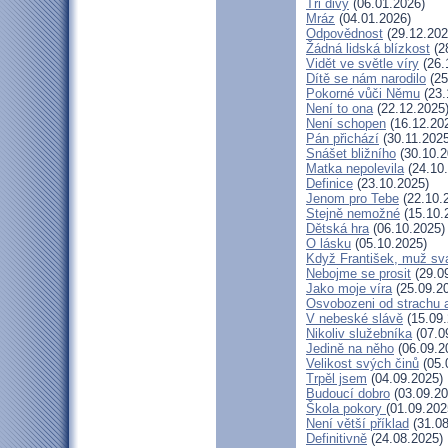
Tři divy
(06.01.2026)
Mráz
(04.01.2026)
Odpovědnost
(29.12.202
Žádná lidská blízkost
(2
Vidět ve světle víry
(26.
Dítě se nám narodilo
(25
Pokorné vůči Němu
(23.
Není to ona
(22.12.2025
Není schopen
(16.12.20
Pán přichází
(30.11.2025
Snášet bližního
(30.10.2
Matka nepolevila
(24.10
Definice
(23.10.2025)
Jenom pro Tebe
(22.10.
Stejně nemožné
(15.10.
Dětská hra
(06.10.2025)
O lásku
(05.10.2025)
Když František, muž sv
Nebojme se prosit
(29.0
Jako moje víra
(25.09.2
Osvobozeni od strachu 
V nebeské slávě
(15.09.
Nikoliv služebníka
(07.0
Jedině na něho
(06.09.2
Velikost svých činů
(05.
Trpěl jsem
(04.09.2025)
Budoucí dobro
(03.09.20
Škola pokory
(01.09.202
Není větší příklad
(31.08
Definitivně
(24.08.2025)