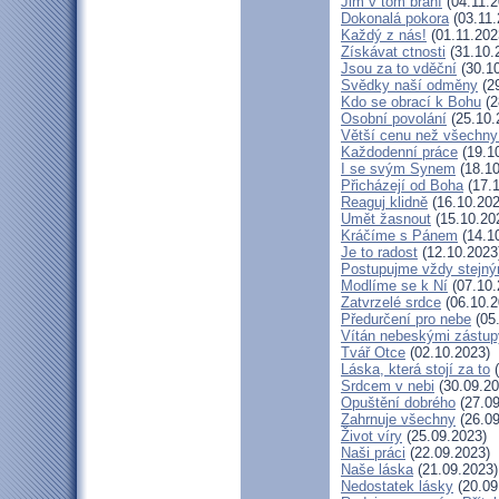
Jim v tom brání
(04.11.2
Dokonalá pokora
(03.11.
Každý z nás!
(01.11.202
Získávat ctnosti
(31.10.
Jsou za to vděční
(30.10
Svědky naší odměny
(29
Kdo se obrací k Bohu
(2
Osobní povolání
(25.10.
Větší cenu než všechny
Každodenní práce
(19.1
I se svým Synem
(18.10
Přicházejí od Boha
(17.1
Reaguj klidně
(16.10.202
Umět žasnout
(15.10.20
Kráčíme s Pánem
(14.1
Je to radost
(12.10.2023
Postupujme vždy stejn
Modlíme se k Ní
(07.10.
Zatvrzelé srdce
(06.10.2
Předurčení pro nebe
(05
Vítán nebeskými zástup
Tvář Otce
(02.10.2023)
Láska, která stojí za to
(
Srdcem v nebi
(30.09.20
Opuštění dobrého
(27.09
Zahrnuje všechny
(26.09
Život víry
(25.09.2023)
Naši práci
(22.09.2023)
Naše láska
(21.09.2023)
Nedostatek lásky
(20.09