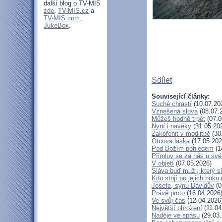
další blog o TV-MIS
zde
,
TV-MIS.cz
a
TV-MIS.com
,
JukeBox
.
Sdílet
Související články:
Suché chrastí
(10.07.20
Vznešená slova
(08.07.
Můžeš hodně trpět
(07.0
Nyní i navěky
(31.05.20
Zakořenit v modlitbě
(30
Otcova láska
(17.05.202
Pod Božím pohledem
(1
Přimluv se za nás u sv
V objetí
(07.05.2026)
Sláva buď muži, který s
Kdo stojí po jejich boku
Josefe, synu Davidův
(0
Právě proto
(16.04.2026
Ve svůj čas
(12.04.2026
Největší ohrožení
(11.04
Naděje ve spásu
(29.03.