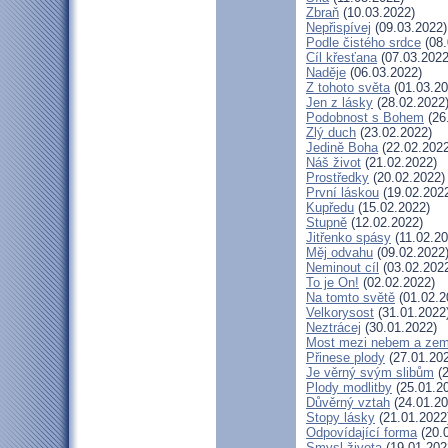
Zbraň
(10.03.2022)
Nepřispívej
(09.03.2022)
Podle čistého srdce
(08.
Cíl křesťana
(07.03.2022
Naděje
(06.03.2022)
Z tohoto světa
(01.03.20
Jen z lásky
(28.02.2022
Podobnost s Bohem
(26
Zlý duch
(23.02.2022)
Jedině Boha
(22.02.2022
Náš život
(21.02.2022)
Prostředky
(20.02.2022)
První láskou
(19.02.202
Kupředu
(15.02.2022)
Stupně
(12.02.2022)
Jitřenko spásy
(11.02.20
Měj odvahu
(09.02.2022
Neminout cíl
(03.02.202
To je On!
(02.02.2022)
Na tomto světě
(01.02.2
Velkorysost
(31.01.2022
Neztrácej
(30.01.2022)
Most mezi nebem a zem
Přinese plody
(27.01.20
Je věrný svým slibům
(2
Plody modlitby
(25.01.2
Důvěrný vztah
(24.01.20
Stopy lásky
(21.01.2022
Odpovídající forma
(20.
Smysl života
(19.01.202