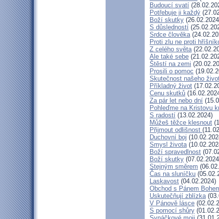
Budoucí svatí
(28.02.20
Potřebuje ji každý
(27.02
Boží skutky
(26.02.2024
S důsledností
(25.02.20
Srdce člověka
(24.02.20
Proti zlu ne proti hříšník
Z celého světa
(22.02.2
Ale také sebe
(21.02.20
Štěstí na zemi
(20.02.20
Prosili o pomoc
(19.02.2
Skutečnost našeho živo
Příkladný život
(17.02.2
Cenu skutků
(16.02.202
Za pár let nebo dní
(15.0
Pohleďme na Kristovu k
S radostí
(13.02.2024)
Můžeš těžce klesnout
(1
Přijmout odlišnost
(11.0
Duchovní boj
(10.02.202
Smysl života
(10.02.202
Boží spravedlnost
(07.0
Boží skutky
(07.02.2024
Stejným směrem
(06.02
Čas na sluníčku
(05.02.
Laskavost
(04.02.2024)
Obchod s Pánem Bohe
Uskutečňují zblízka
(03.
V Pánově lásce
(02.02.
S pomocí shůry
(01.02.
Synáčkové moji
(31.01.