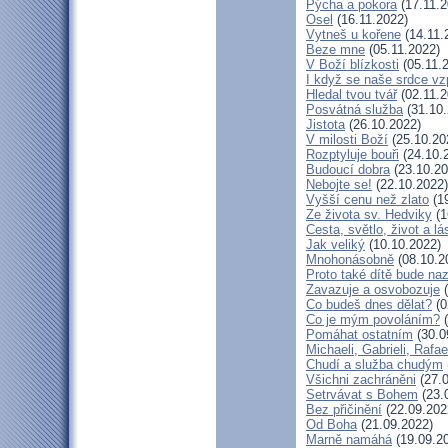
Pýcha a pokora
(17.11.2
Osel
(16.11.2022)
Vytneš u kořene
(14.11.
Beze mne
(05.11.2022)
V Boží blízkosti
(05.11.
I když se naše srdce vz
Hledal tvou tvář
(02.11.2
Posvátná služba
(31.10.
Jistota
(26.10.2022)
V milosti Boží
(25.10.20
Rozptyluje bouři
(24.10.
Budoucí dobra
(23.10.20
Nebojte se!
(22.10.2022)
Vyšší cenu než zlato
(19
Ze života sv. Hedviky
(1
Cesta, světlo, život a lá
Jak veliký
(10.10.2022)
Mnohonásobně
(08.10.2
Proto také dítě bude na
Zavazuje a osvobozuje
(
Co budeš dnes dělat?
(0
Co je mým povoláním?
(
Pomáhat ostatním
(30.0
Michaeli, Gabrieli, Rafae
Chudí a služba chudým
Všichni zachráněni
(27.0
Setrvávat s Bohem
(23.
Bez přičinění
(22.09.202
Od Boha
(21.09.2022)
Marně namáhá
(19.09.2