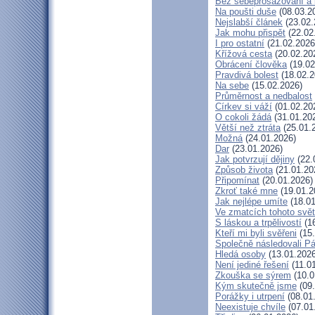
Bez sebeprosazování a b
Na poušti duše
(08.03.2
Nejslabší článek
(23.02.
Jak mohu přispět
(22.02
I pro ostatní
(21.02.2026
Křížová cesta
(20.02.20
Obrácení člověka
(19.02
Pravdivá bolest
(18.02.2
Na sebe
(15.02.2026)
Průměrnost a nedbalost
Církev si váží
(01.02.20
O cokoli žádá
(31.01.20
Větší než ztráta
(25.01.
Možná
(24.01.2026)
Dar
(23.01.2026)
Jak potvrzují dějiny
(22.
Způsob života
(21.01.20
Připomínat
(20.01.2026)
Zkroť také mne
(19.01.2
Jak nejlépe umíte
(18.01
Ve zmatcích tohoto svě
S láskou a trpělivostí
(16
Kteří mi byli svěřeni
(15.
Společně následovali P
Hledá osoby
(13.01.2026
Není jediné řešení
(11.0
Zkouška se sýrem
(10.0
Kým skutečně jsme
(09.
Porážky i utrpení
(08.01
Neexistuje chvíle
(07.01