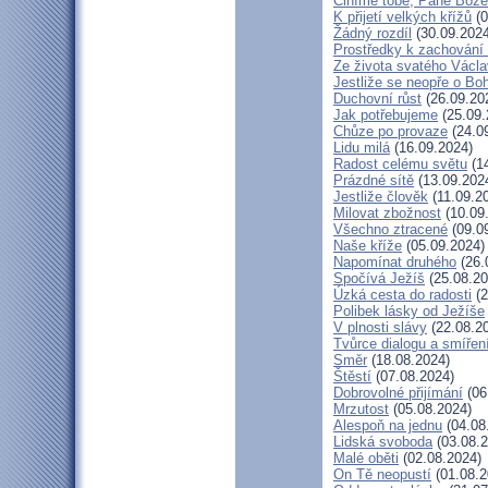
Činíme tobě, Pane Bože
K přijetí velkých křížů
(0
Žádný rozdíl
(30.09.2024
Prostředky k zachování 
Ze života svatého Václ
Jestliže se neopře o Bo
Duchovní růst
(26.09.20
Jak potřebujeme
(25.09.
Chůze po provaze
(24.0
Lidu milá
(16.09.2024)
Radost celému světu
(14
Prázdné sítě
(13.09.202
Jestliže člověk
(11.09.2
Milovat zbožnost
(10.09
Všechno ztracené
(09.0
Naše kříže
(05.09.2024)
Napomínat druhého
(26.
Spočívá Ježíš
(25.08.20
Úzká cesta do radosti
(2
Polibek lásky od Ježíše
V plnosti slávy
(22.08.2
Tvůrce dialogu a smířen
Směr
(18.08.2024)
Štěstí
(07.08.2024)
Dobrovolné přijímání
(06
Mrzutost
(05.08.2024)
Alespoň na jednu
(04.08
Lidská svoboda
(03.08.2
Malé oběti
(02.08.2024)
On Tě neopustí
(01.08.2