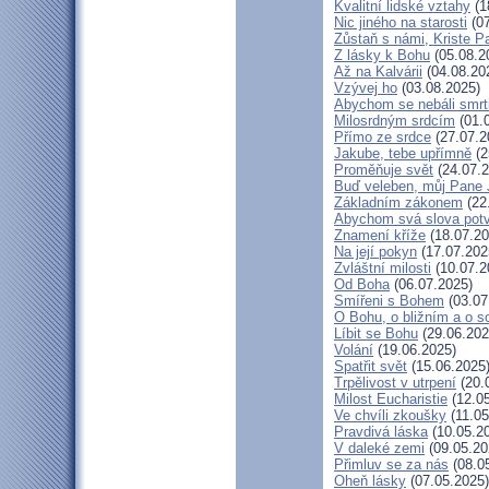
Kvalitní lidské vztahy
(1
Nic jiného na starosti
(07
Zůstaň s námi, Kriste P
Z lásky k Bohu
(05.08.2
Až na Kalvárii
(04.08.20
Vzývej ho
(03.08.2025)
Abychom se nebáli smrt
Milosrdným srdcím
(01.
Přímo ze srdce
(27.07.2
Jakube, tebe upřímně
(2
Proměňuje svět
(24.07.2
Buď veleben, můj Pane J
Základním zákonem
(22
Abychom svá slova potvr
Znamení kříže
(18.07.20
Na její pokyn
(17.07.202
Zvláštní milosti
(10.07.2
Od Boha
(06.07.2025)
Smířeni s Bohem
(03.07
O Bohu, o bližním a o s
Líbit se Bohu
(29.06.202
Volání
(19.06.2025)
Spatřit svět
(15.06.2025
Trpělivost v utrpení
(20.
Milost Eucharistie
(12.05
Ve chvíli zkoušky
(11.05
Pravdivá láska
(10.05.2
V daleké zemi
(09.05.20
Přimluv se za nás
(08.0
Oheň lásky
(07.05.2025)