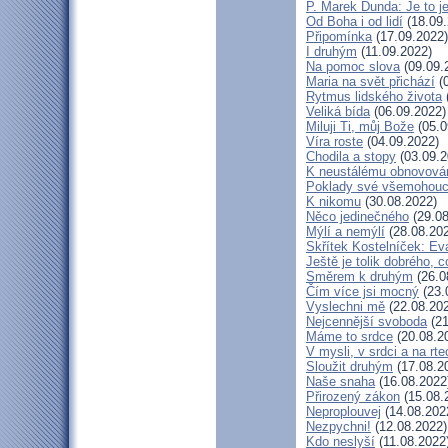
P. Marek Dunda: Je to j
Od Boha i od lidí
(18.09.
Připomínka
(17.09.2022)
I druhým
(11.09.2022)
Na pomoc slova
(09.09.
Maria na svět přichází
(0
Rytmus lidského života
Veliká bída
(06.09.2022)
Miluji Ti, můj Bože
(05.0
Víra roste
(04.09.2022)
Chodila a stopy
(03.09.2
K neustálému obnovová
Poklady své všemohouc
K nikomu
(30.08.2022)
Něco jedinečného
(29.08
Mýlí a nemýlí
(28.08.20
Skřítek Kostelníček: Eva
Ještě je tolik dobrého, c
Směrem k druhým
(26.0
Čím více jsi mocný
(23.
Vyslechni mě
(22.08.20
Nejcennější svoboda
(21
Máme to srdce
(20.08.2
V mysli, v srdci a na rte
Sloužit druhým
(17.08.2
Naše snaha
(16.08.2022
Přirozený zákon
(15.08.
Neproplouvej
(14.08.202
Nezpychni!
(12.08.2022)
Kdo neslyší
(11.08.2022