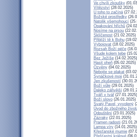
Ve chvíli zkoušky
(01.03
Vítězství
(28.02.2025)
U toho to začíná
(27.02.
Božské prostředky
(26.0
Natolik všemohoucí
(25.
Opakování hříchů
(24.02
Nosíme na prsou
(22.02
Sklíčenost
(21.02.2025)
Přiblíží tě k Bohu
(19.02
Vybojovat
(18.02.2025)
Rozsah Boží péče
(16.0
Všude kolem tebe
(15.0
Bez Ježíše
(14.02.2025)
Hasit oheň
(05.02.2025)
Ozvěny
(04.02.2025)
Nebojte se plakat
(03.02
Synáčkové moji
(31.01.
Jen zkušeností
(30.01.2
Boží vůle
(29.01.2025)
Daleko zářivější
(28.01.
Tváří v tvář
(27.01.2025
Boží slovo
(26.01.2025)
Svatý Pavel, vyvolený
(
Úvod do zbožného život
Odpuštění
(23.01.2025)
Zázraky
(22.01.2025)
Pramen radosti
(21.01.2
Lampa víry
(14.01.2025)
Křesťanské mumie
(07.0
Přešťastní králové
(06.0