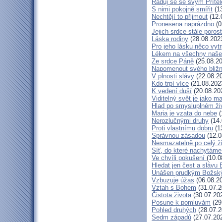
Raduj se se svým Příte
S nimi pokojně smířit
(13
Nechtějí to přijmout
(12.
Pronesena naprázdno
(0
Jejich srdce stále poros
Láska rodiny
(28.08.202
Pro jeho lásku něco vytr
Lékem na všechny naše
Ze srdce Páně
(25.08.20
Napomenout svého bližn
V plnosti slávy
(22.08.2
Kdo trpí více
(21.08.202
K vedení duší
(20.08.20
Viditelný svět je jako m
Hlad po smysluplném ži
Maria je vzata do nebe
(
Nerozlučnými druhy
(14.
Proti vlastnímu dobru
(1
Správnou zásadou
(12.0
Nesmazatelně po celý ž
Síť, do které nachytáme
Ve chvíli pokušení
(10.0
Hledat jen čest a slávu 
Unášen prudkým Božsk
Vzbuzuje úžas
(06.08.2
Vztah s Bohem
(31.07.2
Čistota života
(30.07.20
Posune k pomluvám
(29
Pohled druhých
(28.07.2
Sedm západů
(27.07.20