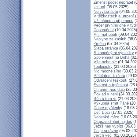
Zmenši počet nepřátel
(0
Ustup!
(05.05.2025)
Nejvyšší úctu
(04.05.20
V těžkostech a utrpení
(
Užitečnou a příjemnou
(
Večer prvního dne v týd
Doporučení
(10.04.2025)
Přijímat oběti
(09.04.202
Neplyne ze zásluh
(08.0
Změna
(07.04.2025)
Slabá stránka
(06.04.20
S konečnými výsledky
(
Spolehnout na Boha
(02
Vše nebo nic
(01.04.202
Teologicky
(31.03.2025)
Nic mocnějšího
(30.03.2
Příležitost k růstu
(29.03
Odvrácení těžkostí
(27.
Svatost a trpělivost
(26.
Chráníš mou duši
(25.03
Poklad v nebi
(24.03.20
Bůh o tom ví
(21.03.202
Výkupná smrt Páně
(20.
Dobré myšlenky
(18.03.
Děti Boží
(17.03.2025)
Nebeská míza
(16.03.20
Ospravedlnění najdeš
(1
Ježíš nás vybízí
(06.03.
Co je správné
(05.03.20
Jejich věci
(02.03.2025)