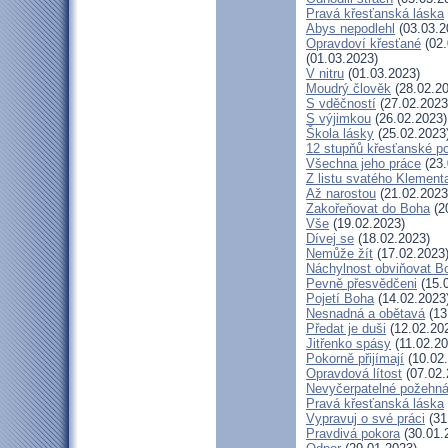
Pravá křesťanská láska
Abys nepodlehl
(03.03.2
Opravdoví křesťané
(02.
(01.03.2023)
V nitru
(01.03.2023)
Moudrý člověk
(28.02.20
S vděčností
(27.02.2023
S výjimkou
(26.02.2023)
Škola lásky
(25.02.2023
12 stupňů křesťanské p
Všechna jeho práce
(23.
Z listu svatého Klementa
Až narostou
(21.02.2023
Zakořeňovat do Boha
(2
Vše
(19.02.2023)
Dívej se
(18.02.2023)
Nemůže žít
(17.02.2023
Náchylnost obviňovat B
Pevně přesvědčeni
(15.
Pojetí Boha
(14.02.2023
Nesnadná a obětavá
(13
Předat je duši
(12.02.20
Jitřenko spásy
(11.02.20
Pokorně přijímají
(10.02
Opravdová lítost
(07.02.
Nevyčerpatelné požehná
Pravá křesťanská láska
Vypravuj o své práci
(31
Pravdivá pokora
(30.01.