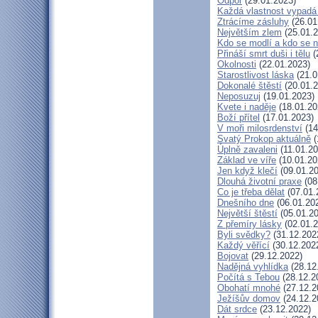
Odpor
(29.01.2023)
Každá vlastnost vypadá 
Ztrácíme zásluhy
(26.01
Největším zlem
(25.01.2
Kdo se modlí a kdo se 
Přináší smrt duši i tělu
(
Okolnosti
(22.01.2023)
Starostlivost láska
(21.0
Dokonalé štěstí
(20.01.2
Neposuzuj
(19.01.2023)
Kvete i naděje
(18.01.20
Boží přítel
(17.01.2023)
V moři milosrdenství
(14
Svatý Prokop aktuálně
(
Úplně zavaleni
(11.01.20
Základ ve víře
(10.01.20
Jen když klečí
(09.01.20
Dlouhá životní praxe
(08
Co je třeba dělat
(07.01.
Dnešního dne
(06.01.20
Největší štěstí
(05.01.20
Z přemíry lásky
(02.01.2
Byli svědky?
(31.12.202
Každý věřící
(30.12.202
Bojovat
(29.12.2022)
Nadějná vyhlídka
(28.12
Počítá s Tebou
(28.12.2
Obohatí mnohé
(27.12.2
Ježíšův domov
(24.12.2
Dát srdce
(23.12.2022)