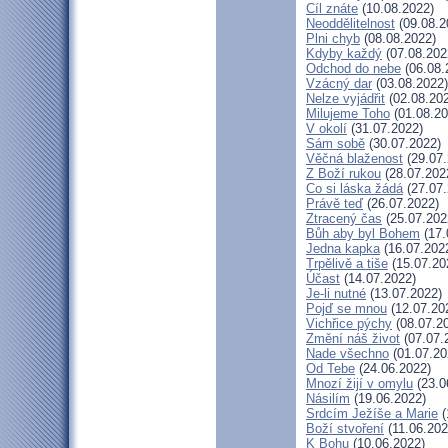
Cíl znáte
(10.08.2022)
Neoddělitelnost
(09.08.2
Plni chyb
(08.08.2022)
Kdyby každý
(07.08.202
Odchod do nebe
(06.08.
Vzácný dar
(03.08.2022)
Nelze vyjádřit
(02.08.20
Milujeme Toho
(01.08.20
V okolí
(31.07.2022)
Sám sobě
(30.07.2022)
Věčná blaženost
(29.07.
Z Boží rukou
(28.07.202
Co si láska žádá
(27.07.
Právě teď
(26.07.2022)
Ztracený čas
(25.07.202
Bůh aby byl Bohem
(17.
Jedna kapka
(16.07.202
Trpělivě a tiše
(15.07.20
Účast
(14.07.2022)
Je-li nutné
(13.07.2022)
Pojď se mnou
(12.07.20
Vichřice pýchy
(08.07.2
Změní náš život
(07.07.
Nade všechno
(01.07.20
Od Tebe
(24.06.2022)
Mnozí žijí v omylu
(23.0
Násilím
(19.06.2022)
Srdcím Ježíše a Marie
(
Boží stvoření
(11.06.202
K Bohu
(10.06.2022)