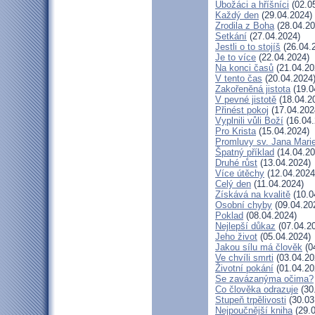
Ubožáci a hříšníci
(02.0
Každý den
(29.04.2024)
Zrodila z Boha
(28.04.20
Setkání
(27.04.2024)
Jestli o to stojíš
(26.04.
Je to více
(22.04.2024)
Na konci časů
(21.04.20
V tento čas
(20.04.2024
Zakořeněná jistota
(19.0
V pevné jistotě
(18.04.2
Přinést pokoj
(17.04.202
Vyplnili vůli Boží
(16.04.
Pro Krista
(15.04.2024)
Promluvy sv. Jana Marie
Špatný příklad
(14.04.20
Druhé růst
(13.04.2024)
Více útěchy
(12.04.2024
Celý den
(11.04.2024)
Získává na kvalitě
(10.0
Osobní chyby
(09.04.20
Poklad
(08.04.2024)
Nejlepší důkaz
(07.04.2
Jeho život
(05.04.2024)
Jakou sílu má člověk
(0
Ve chvíli smrti
(03.04.20
Životní pokání
(01.04.20
Se zavázanýma očima?
Co člověka odrazuje
(30
Stupeň trpělivosti
(30.03
Nejpoučnější kniha
(29.0