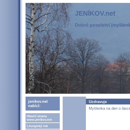
JENÍKOV.net
Dobré poselství (myšlenka
jenikov.net
Uzdravuje
nabízí:
Myšlenka na den o lásce
Hlavní strana
www.jenikov.net
Liturgický rok