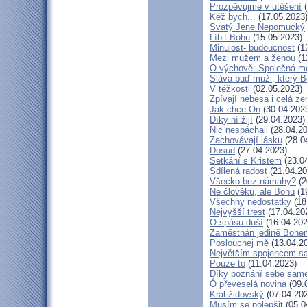
Prozpěvujme v utěšení
(
Kéž bych...
(17.05.2023
Svatý Jene Nepomucký
Líbit Bohu
(15.05.2023)
Minulost- budoucnost
(1
Mezi mužem a ženou
(1
O výchově: Společná mod
Sláva buď muži, který B
V těžkosti
(02.05.2023)
Zpívají nebesa i celá z
Jak chce On
(30.04.202
Díky ní žijí
(29.04.2023)
Nic nespáchali
(28.04.20
Zachovávají lásku
(28.0
Dosud
(27.04.2023)
Setkání s Kristem
(23.0
Sdílená radost
(21.04.20
Všecko bez námahy?
(2
Ne člověku, ale Bohu
(1
Všechny nedostatky
(18
Nejvyšší trest
(17.04.20
O spásu duší
(16.04.202
Zaměstnán jedině Bohe
Poslouchej mě
(13.04.2
Největším spojencem s
Pouze to
(11.04.2023)
Díky poznání sebe sam
Ó převeselá novina
(09.
Král židovský
(07.04.20
Musím se polepšit
(05.0