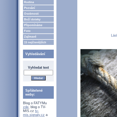
Rodina
Pozvání
Osobnosti
Boží doteky
Připomínáme
Foto
Lás
Zajímavé
15 nejčtenějších
Vyhledávání
Vyhledat text
Spřátelené
weby:
Blog o FATYMu
zde
, blog o TV-
MIS.cz
tv-
mis.signaly.cz
a