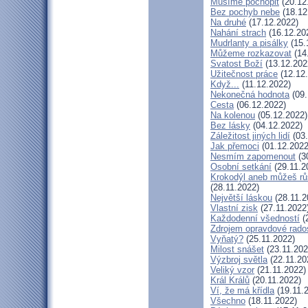
Musíme pochopit
(20.12
Bez pochyb nebe
(18.12
Na druhé
(17.12.2022)
Nahání strach
(16.12.20
Mudrlanty a pisálky
(15.
Můžeme rozkazovat
(14
Svatost Boží
(13.12.202
Užitečnost práce
(12.12
Když...
(11.12.2022)
Nekonečná hodnota
(09.
Cesta
(06.12.2022)
Na kolenou
(05.12.2022)
Bez lásky
(04.12.2022)
Záležitost jiných lidí
(03.
Jak přemoci
(01.12.2022
Nesmím zapomenout
(3
Osobní setkání
(29.11.2
Krokodýl aneb můžeš růs
(28.11.2022)
Největší láskou
(28.11.2
Vlastní zisk
(27.11.2022
Každodenní všedností
(
Zdrojem opravdové rados
Vyňatý?
(25.11.2022)
Milost snášet
(23.11.202
Výzbroj světla
(22.11.20
Veliký vzor
(21.11.2022)
Král Králů
(20.11.2022)
Ví, že má křídla
(19.11.
Všechno
(18.11.2022)