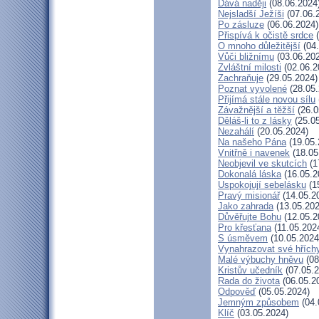
Dává naději
(08.06.2024
Nejsladší Ježíši
(07.06.
Po zásluze
(06.06.2024)
Přispívá k očistě srdce
(
O mnoho důležitější
(04.
Vůči bližnímu
(03.06.20
Zvláštní milosti
(02.06.2
Zachraňuje
(29.05.2024)
Poznat vyvolené
(28.05.
Přijímá stále novou sílu
Závažnější a těžší
(26.0
Děláš-li to z lásky
(25.05
Nezahálí
(20.05.2024)
Na našeho Pána
(19.05.
Vnitřně i navenek
(18.05
Neobjevil ve skutcích
(1
Dokonalá láska
(16.05.2
Uspokojují sebelásku
(1
Pravý misionář
(14.05.2
Jako zahrada
(13.05.202
Důvěřujte Bohu
(12.05.2
Pro křesťana
(11.05.202
S úsměvem
(10.05.2024
Vynahrazovat své hřích
Malé výbuchy hněvu
(08
Kristův učedník
(07.05.2
Rada do života
(06.05.2
Odpověď
(05.05.2024)
Jemným způsobem
(04.
Klíč
(03.05.2024)