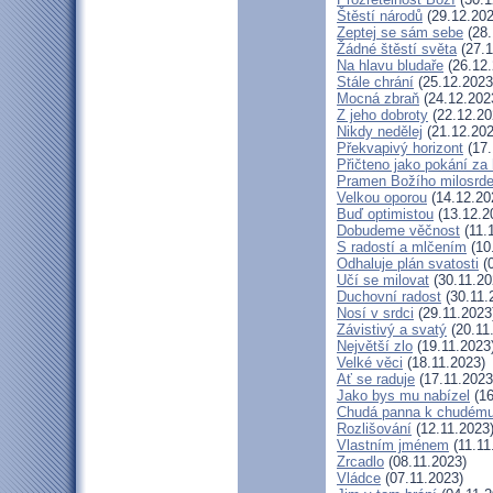
Štěstí národů
(29.12.202
Zeptej se sám sebe
(28.
Žádné štěstí světa
(27.1
Na hlavu bludaře
(26.12.
Stále chrání
(25.12.2023
Mocná zbraň
(24.12.202
Z jeho dobroty
(22.12.20
Nikdy nedělej
(21.12.202
Překvapivý horizont
(17.
Přičteno jako pokání za 
Pramen Božího milosrde
Velkou oporou
(14.12.20
Buď optimistou
(13.12.2
Dobudeme věčnost
(11.
S radostí a mlčením
(10
Odhaluje plán svatosti
(0
Učí se milovat
(30.11.20
Duchovní radost
(30.11.
Nosí v srdci
(29.11.2023
Závistivý a svatý
(20.11
Největší zlo
(19.11.2023
Velké věci
(18.11.2023)
Ať se raduje
(17.11.2023
Jako bys mu nabízel
(16
Chudá panna k chudému
Rozlišování
(12.11.2023
Vlastním jménem
(11.11
Zrcadlo
(08.11.2023)
Vládce
(07.11.2023)