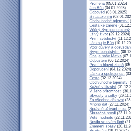
Proměna
(05.01.2025)
Jen Bůh
(04.01.2025)
Odpověď
(03.01.2025)
S nasazením
(02.01.202
Obdivuhodné tajemství
(
Cesta ke změně
(31.12.
Věčný Syn jednorozený
Lživý život
(29.12.2024)
První svědectví
(11.12.2
Láskou je Bůh
(10.12.20
Vzor důvěry a odevzdan
Svým bohatstvím
(08.12
Ona je naše Matka
(07.1
Odpuštění
(06.12.2024)
První a hlavní zbraň
(05
Doporučení
(04.12.2024)
Láska a spokojenost
(03
Cesta
(02.12.2024)
Obdivuhodné tajemství
(
Každé vítězství
(01.12.
V Jeho přítomnosti
(30.1
Skvosty a cetky
(29.11.
Za všechno děkovat
(28
Mnoho dát
(27.11.2024)
Správné užívání moci
(2
Skutečně prosil
(23.11.2
Větší hodnotu
(22.11.20
Nosila ve svém lůně
(21
Znamení spásy
(20.11.2
Rozjímání
(19.11.2024)