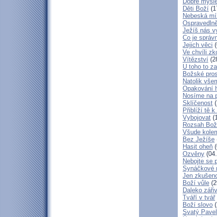
Dobré myšl
Děti Boží
(1
Nebeská mí
Ospravedlně
Ježíš nás v
Co je správ
Jejich věci
(
Ve chvíli z
Vítězství
(2
U toho to z
Božské pros
Natolik vše
Opakování h
Nosíme na 
Sklíčenost
(
Přiblíží tě 
Vybojovat
(1
Rozsah Bož
Všude kole
Bez Ježíše
Hasit oheň
(
Ozvěny
(04.
Nebojte se 
Synáčkové 
Jen zkušeno
Boží vůle
(2
Daleko zářiv
Tváří v tvář
Boží slovo
(
Svatý Pavel