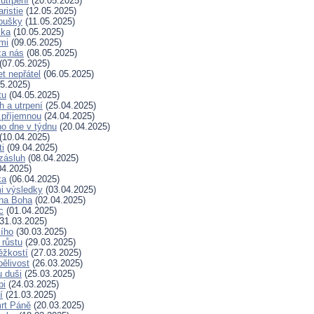
 utrpení
(20.05.2025)
ristie
(12.05.2025)
koušky
(11.05.2025)
ska
(10.05.2025)
mi
(09.05.2025)
za nás
(08.05.2025)
(07.05.2025)
t nepřátel
(06.05.2025)
5.2025)
tu
(04.05.2025)
h a utrpení
(25.04.2025)
 příjemnou
(24.04.2025)
ho dne v týdnu
(20.04.2025)
(10.04.2025)
ti
(09.04.2025)
zásluh
(08.04.2025)
04.2025)
ka
(06.04.2025)
i výsledky
(03.04.2025)
 na Boha
(02.04.2025)
c
(01.04.2025)
31.03.2025)
ího
(30.03.2025)
 růstu
(29.03.2025)
ěžkostí
(27.03.2025)
pělivost
(26.03.2025)
 duši
(25.03.2025)
bi
(24.03.2025)
í
(21.03.2025)
rt Páně
(20.03.2025)