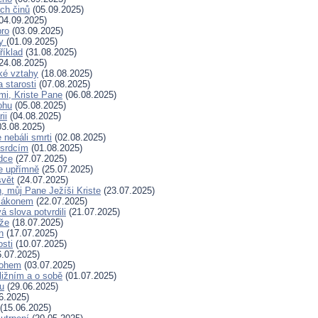
ých činů
(05.09.2025)
04.09.2025)
bro
(03.09.2025)
ry
(01.09.2025)
říklad
(31.08.2025)
24.08.2025)
ské vztahy
(18.08.2025)
a starosti
(07.08.2025)
mi, Kriste Pane
(06.08.2025)
ohu
(05.08.2025)
ii
(04.08.2025)
3.08.2025)
nebáli smrti
(02.08.2025)
 srdcím
(01.08.2025)
dce
(27.07.2025)
e upřímně
(25.07.2025)
svět
(24.07.2025)
, můj Pane Ježíši Kriste
(23.07.2025)
zákonem
(22.07.2025)
 slova potvrdili
(21.07.2025)
íže
(18.07.2025)
n
(17.07.2025)
osti
(10.07.2025)
.07.2025)
Bohem
(03.07.2025)
ližním a o sobě
(01.07.2025)
hu
(29.06.2025)
6.2025)
(15.06.2025)