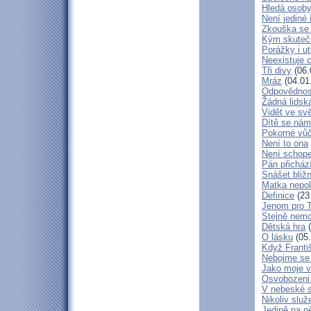
Hledá osob
Není jediné 
Zkouška se
Kým skuteč
Porážky i ut
Neexistuje c
Tři divy
(06.
Mráz
(04.01
Odpovědnos
Žádná lidská
Vidět ve svě
Dítě se nám
Pokorné vů
Není to ona
Není schop
Pán přicház
Snášet bliž
Matka nepol
Definice
(23
Jenom pro 
Stejně nem
Dětská hra
(
O lásku
(05.
Když Franti
Nebojme se 
Jako moje v
Osvobozeni 
V nebeské 
Nikoliv služ
Jedině na n