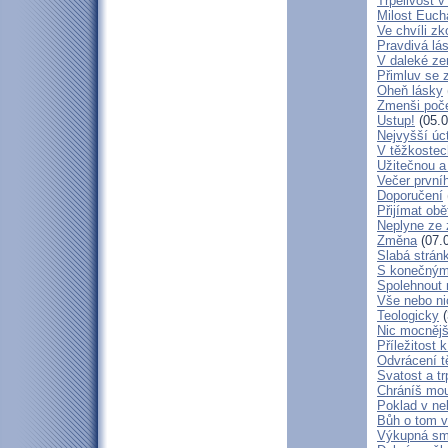
Trpělivost v
Milost Eucha
Ve chvíli z
Pravdivá lá
V daleké ze
Přimluv se 
Oheň lásky
Zmenši poče
Ustup!
(05.0
Nejvyšší úc
V těžkostec
Užitečnou a
Večer první
Doporučení
Přijímat obě
Neplyne ze 
Změna
(07.
Slabá strán
S konečným
Spolehnout
Vše nebo ni
Teologicky
(
Nic mocnějš
Příležitost k
Odvrácení t
Svatost a tr
Chráníš mou
Poklad v ne
Bůh o tom v
Výkupná sm