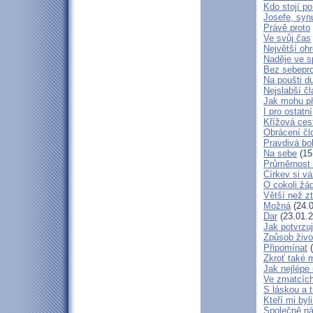
Kdo stojí po
Josefe, syn
Právě proto
Ve svůj čas
Největší oh
Naděje ve 
Bez sebepro
Na poušti d
Nejslabší č
Jak mohu př
I pro ostatní
Křížová ces
Obrácení čl
Pravdivá bo
Na sebe
(15
Průměrnost 
Církev si vá
O cokoli žá
Větší než zt
Možná
(24.0
Dar
(23.01.2
Jak potvrzuj
Způsob živo
Připomínat
(
Zkroť také 
Jak nejlépe
Ve zmatcích
S láskou a t
Kteří mi byl
Společně ná