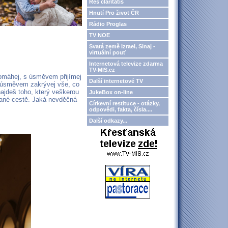
Res claritatis
Hnutí Pro život ČR
Rádio Proglas
TV NOE
Svatá země Izrael, Sinaj -
virtuální pouť
Internetová televize zdarma
TV-MIS.cz
omáhej, s úsměvem přijímej
Další internetové TV
S úsměvem zakrývej vše, co
ajdeš toho, který veškerou
JukeBox on-line
apané cestě. Jaká nevděčná
Církevní restituce - otázky,
odpovědi, fakta, čísla....
Další odkazy...