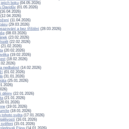
 jejich boku
(04.05.2026)
u Davidův
(01.05.2026)
(16.04.2026)
(12.04.2026)
rožení
(11.04.2026)
spásu
(29.03.2026)
sazování a bez tříštění
(28.03.2026)
uše
(08.03.2026)
lánek
(23.02.2026)
ispět
(22.02.2026)
(21.02.2026)
ta
(20.02.2026)
ověka
(19.02.2026)
lest
(18.02.2026)
.02.2026)
a nedbalost
(14.02.2026)
ží
(01.02.2026)
dá
(31.01.2026)
ráta
(25.01.2026)
1.2026)
026)
í dějiny
(22.01.2026)
ta
(21.01.2026)
20.01.2026)
mne
(19.01.2026)
 umíte
(18.01.2026)
 tohoto světa
(17.01.2026)
rpělivostí
(16.01.2026)
i svěřeni
(15.01.2026)
sledovali Pána
(14.01.2026)