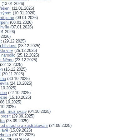
y
(13.01.2026)
řešení
(11.01.2026)
 sýrem
(10.01.2026)
ně jsme
(09.01.2026)
rpení
(08.01.2026)
hvíle
(07.01.2026)
01.2026)
.2026)
t
(29.12.2025)
 blízkost
(28.12.2025)
tle víry
(26.12.2025)
 narodilo
(25.12.2025)
či Němu
(23.12.2025)
(22.12.2025)
en
(16.12.2025)
í
(30.11.2025)
ního
(30.10.2025)
evila
(24.10.2025)
.10.2025)
Tebe
(22.10.2025)
ožné
(15.10.2025)
06.10.2025)
10.2025)
šek, muž svatý
(04.10.2025)
prosit
(29.09.2025)
íra
(25.09.2025)
od strachu a zastrašování
(24.09.2025)
slávě
(15.09.2025)
ebníka
(07.09.2025)
ěho
(06.09.2025)