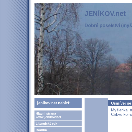
JENÍKOV.net
Dobré poselství (myšl
jenikov.net nabízí:
Usmívej se
Myšlenka n
Hlavní strana
Církve komu
www.jenikov.net
Liturgický rok
Rodina