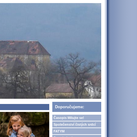
Doporučujeme:
Časopis Milujte se!
Společenství čistých srdcí
FATYM