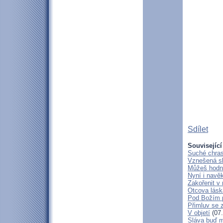
Sdílet
Související
Suché chras
Vznešená s
Můžeš hodně
Nyní i navě
Zakořenit v 
Otcova lásk
Pod Božím 
Přimluv se 
V objetí
(07.
Sláva buď m