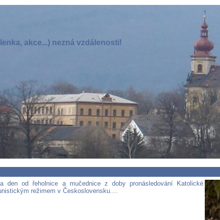
enka, akce...) nezná vzdálenosti!
a den od řeholnice a mučednice z doby pronásledování Katolické
nistickým režimem v Československu....