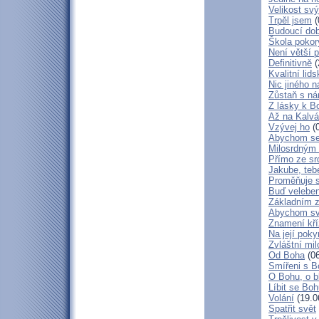
Velikost sv
Trpěl jsem
(
Budoucí do
Škola poko
Není větší p
Definitivně
(
Kvalitní lid
Nic jiného n
Zůstaň s ná
Z lásky k B
Až na Kalvár
Vzývej ho
(0
Abychom se 
Milosrdným
Přímo ze sr
Jakube, teb
Proměňuje 
Buď veleben
Základním 
Abychom svá
Znamení kř
Na její poky
Zvláštní mil
Od Boha
(06
Smířeni s 
O Bohu, o b
Líbit se Bo
Volání
(19.0
Spatřit svět