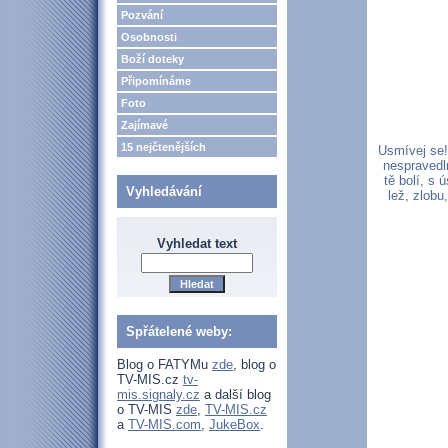
Pozvání
Osobnosti
Boží doteky
Připomínáme
Foto
Zajímavé
15 nejčtenějších
Usmívej se!
nespravedl
tě bolí, s
Vyhledávání
lež, zlobu
Vyhledat text
Spřátelené weby:
Blog o FATYMu
zde
, blog o
TV-MIS.cz
tv-
mis.signaly.cz
a další blog
o TV-MIS
zde
,
TV-MIS.cz
a
TV-MIS.com
,
JukeBox
.