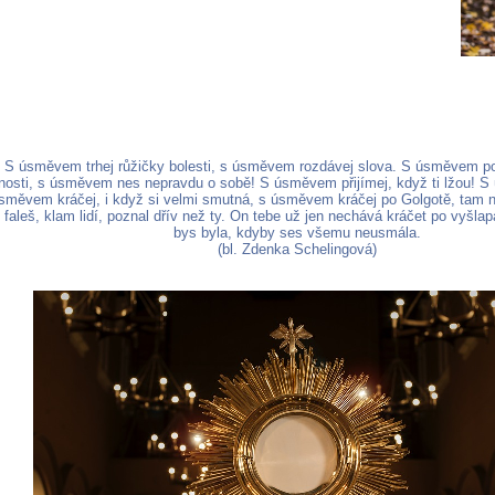
 S úsměvem trhej růžičky bolesti, s úsměvem rozdávej slova. S úsměvem p
nosti, s úsměvem nes nepravdu o sobě! S úsměvem přijímej, když ti lžou! 
 úsměvem kráčej, i když si velmi smutná, s úsměvem kráčej po Golgotě, tam n
, faleš, klam lidí, poznal dřív než ty. On tebe už jen nechává kráčet po vyšl
bys byla, kdyby ses všemu neusmála.
(bl. Zdenka Schelingová)