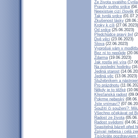
Ze života svatého Cyrila
Pravdy svého srdce
(04.
Neexistuje cizí člověk
(0
Tak tvrdá srdce
(01.07.2
Zkušenost lásky
(28.06.
Kroky k cíli
(27.06.2023)
Od srdce
(25.06.2023)
Předchůdce pravý byl
(2
Dvě věci
(23.06.2023)
Slova
(22.06.2023)
Vyprošuji vám v modlit
Bez ní to nepůjde
(20.06
Zdarma
(19.06.2023)
Jak rostla její víra
(17.06
Na poslední hodinku
(16
Jediná starost
(14.06.20
Jediná věc
(13.06.2023)
Služebníkem a nástroje
Pro prázdnotu
(11.06.20
Někdy je to těžké
(10.06
Křesťanská radost
(09.0
Pokrme nebeský
(08.06
Jste vnímaví?
(07.06.20
Soužití či soužení?: Milu
Všechno očekávat od B
Radost ze života
(05.06
Radost svědomí
(04.06.
Spasitelná bázeň před 
Zpívají nebesa i celá z
Tisíckráte pozdravujem 