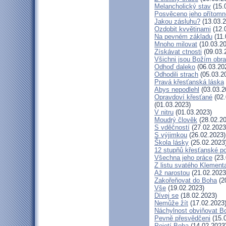
Melancholický stav
(15.
Posvěceno jeho přítomn
Jakou zásluhu?
(13.03.2
Ozdobit kvvětinami
(12.
Na pevném základu
(11.
Mnoho milovat
(10.03.20
Získávat ctnosti
(09.03.
Všichni jsou Božím obr
Odhoď daleko
(06.03.20
Odhodili strach
(05.03.2
Pravá křesťanská láska
Abys nepodlehl
(03.03.2
Opravdoví křesťané
(02.
(01.03.2023)
V nitru
(01.03.2023)
Moudrý člověk
(28.02.20
S vděčností
(27.02.2023
S výjimkou
(26.02.2023)
Škola lásky
(25.02.2023
12 stupňů křesťanské p
Všechna jeho práce
(23.
Z listu svatého Klementa
Až narostou
(21.02.2023
Zakořeňovat do Boha
(2
Vše
(19.02.2023)
Dívej se
(18.02.2023)
Nemůže žít
(17.02.2023
Náchylnost obviňovat B
Pevně přesvědčeni
(15.
Pojetí Boha
(14.02.2023