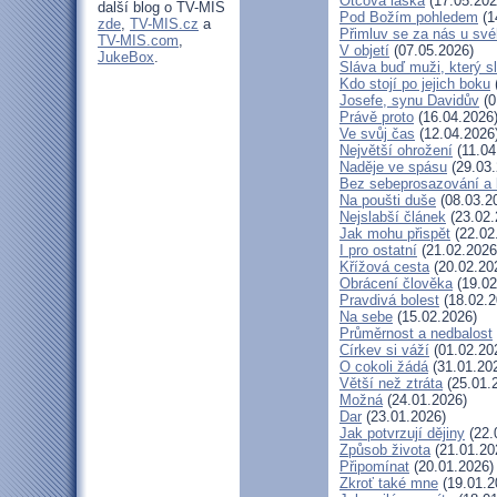
Otcova láska
(17.05.202
další blog o TV-MIS
Pod Božím pohledem
(1
zde
,
TV-MIS.cz
a
Přimluv se za nás u sv
TV-MIS.com
,
V objetí
(07.05.2026)
JukeBox
.
Sláva buď muži, který s
Kdo stojí po jejich boku
Josefe, synu Davidův
(0
Právě proto
(16.04.2026
Ve svůj čas
(12.04.2026
Největší ohrožení
(11.04
Naděje ve spásu
(29.03.
Bez sebeprosazování a b
Na poušti duše
(08.03.2
Nejslabší článek
(23.02.
Jak mohu přispět
(22.02
I pro ostatní
(21.02.2026
Křížová cesta
(20.02.20
Obrácení člověka
(19.02
Pravdivá bolest
(18.02.2
Na sebe
(15.02.2026)
Průměrnost a nedbalost
Církev si váží
(01.02.20
O cokoli žádá
(31.01.20
Větší než ztráta
(25.01.
Možná
(24.01.2026)
Dar
(23.01.2026)
Jak potvrzují dějiny
(22.
Způsob života
(21.01.20
Připomínat
(20.01.2026)
Zkroť také mne
(19.01.2