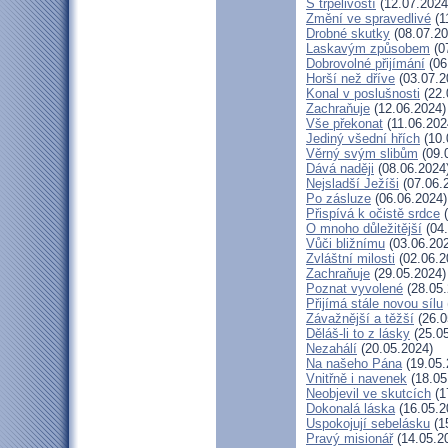
S trpělivostí
(12.07.2024
Změní ve spravedlivé
(1
Drobné skutky
(08.07.20
Laskavým způsobem
(0
Dobrovolné přijímání
(06
Horší než dříve
(03.07.2
Konal v poslušnosti
(22.
Zachraňuje
(12.06.2024)
Vše překonat
(11.06.202
Jediný všední hřích
(10.
Věrný svým slibům
(09.
Dává naději
(08.06.2024
Nejsladší Ježíši
(07.06.
Po zásluze
(06.06.2024)
Přispívá k očistě srdce
(
O mnoho důležitější
(04.
Vůči bližnímu
(03.06.20
Zvláštní milosti
(02.06.2
Zachraňuje
(29.05.2024)
Poznat vyvolené
(28.05.
Přijímá stále novou sílu
Závažnější a těžší
(26.0
Děláš-li to z lásky
(25.05
Nezahálí
(20.05.2024)
Na našeho Pána
(19.05.
Vnitřně i navenek
(18.05
Neobjevil ve skutcích
(1
Dokonalá láska
(16.05.2
Uspokojují sebelásku
(1
Pravý misionář
(14.05.2