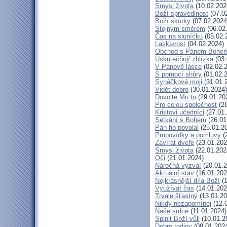
Smysl života
(10.02.202
Boží spravedlnost
(07.0
Boží skutky
(07.02.2024
Stejným směrem
(06.02
Čas na sluníčku
(05.02.
Laskavost
(04.02.2024)
Obchod s Pánem Bohe
Uskutečňují zblízka
(03.
V Pánově lásce
(02.02.
S pomocí shůry
(01.02.
Synáčkové moji
(31.01.
Vidět dobro
(30.01.2024)
Dovolte Mu to
(29.01.20
Pro celou společnost
(28
Kristovi učedníci
(27.01.
Setkání s Bohem
(26.01
Pán ho povolal
(25.01.2
Průpovídky a pomluvy
(
Zavírat dveře
(23.01.202
Smysl života
(22.01.202
Oči
(21.01.2024)
Náročná výzva!
(20.01.2
Aktuální stav
(16.01.202
Nejkrásnější díla Boží
(1
Využívat čas
(14.01.202
Trvale šťastný
(13.01.20
Nikdy nezapomínej
(12.
Naše srdce
(11.01.2024)
Splnit Boží vůli
(10.01.2
Dobro rodiny
(09.01.202