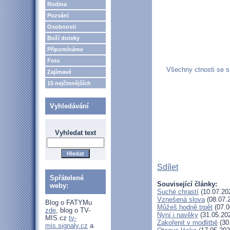
Rodina
Pozvání
Osobnosti
Boží doteky
Připomínáme
Foto
Všechny ctnosti se sn
Zajímavé
15 nejčtenějších
Vyhledávání
Vyhledat text
Sdílet
Spřátelené
Související články:
weby:
Suché chrastí
(10.07.20
Vznešená slova
(08.07.
Blog o FATYMu
Můžeš hodně trpět
(07.0
zde
, blog o TV-
Nyní i navěky
(31.05.20
MIS.cz
tv-
Zakořenit v modlitbě
(30
mis.signaly.cz
a