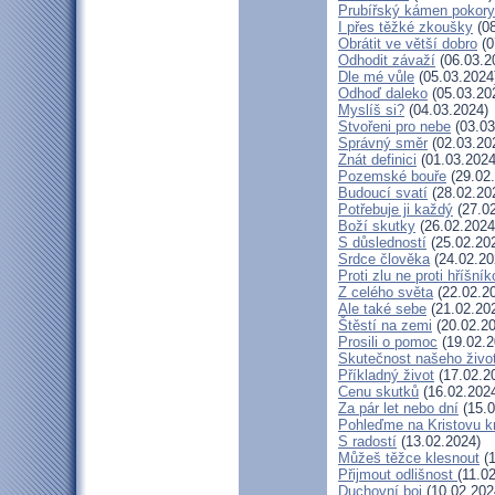
Prubířský kámen pokory
I přes těžké zkoušky
(08
Obrátit ve větší dobro
(0
Odhodit závaží
(06.03.2
Dle mé vůle
(05.03.2024
Odhoď daleko
(05.03.20
Myslíš si?
(04.03.2024)
Stvořeni pro nebe
(03.03
Správný směr
(02.03.20
Znát definici
(01.03.2024
Pozemské bouře
(29.02
Budoucí svatí
(28.02.20
Potřebuje ji každý
(27.02
Boží skutky
(26.02.2024
S důsledností
(25.02.20
Srdce člověka
(24.02.20
Proti zlu ne proti hříšník
Z celého světa
(22.02.2
Ale také sebe
(21.02.20
Štěstí na zemi
(20.02.20
Prosili o pomoc
(19.02.2
Skutečnost našeho živo
Příkladný život
(17.02.2
Cenu skutků
(16.02.202
Za pár let nebo dní
(15.0
Pohleďme na Kristovu k
S radostí
(13.02.2024)
Můžeš těžce klesnout
(1
Přijmout odlišnost
(11.0
Duchovní boj
(10.02.202