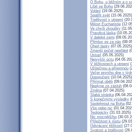
O Bohu, o bližním a o s
Líbit se Bohu
(29.06.202
Volání
(19.06.2025)
Spatřit svět
(15.06.2025
Trpělivost v utrpení
(20.
Milost Eucharistie
(12.05
Ve chvíli zkoušky
(11.05
Pravdivá láska
(10.05.2
V daleké zemi
(09.05.20
Přimluv se za nás
(08.0
Oheň lásky
(07.05.2025)
Zmenši počet nepřátel
(0
Ustup!
(05.05.2025)
Nejvyšší úctu
(04.05.20
V těžkostech a utrpení
(
Užitečnou a příjemnou
(
Večer prvního dne v týd
Doporučení
(10.04.2025)
Přijímat oběti
(09.04.202
Neplyne ze zásluh
(08.0
Změna
(07.04.2025)
Slabá stránka
(06.04.20
S konečnými výsledky
(
Spolehnout na Boha
(02
Vše nebo nic
(01.04.202
Teologicky
(31.03.2025)
Nic mocnějšího
(30.03.2
Příležitost k růstu
(29.03
Odvrácení těžkostí
(27.
Svatost a trpělivost
(26.