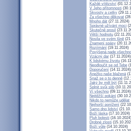
Každé vítězství
(01.12.
V Jeho přítomnosti
(30.1
Skvosty a cetky
(29.11.
Za všechno děkovat
(28
Mnoho dát
(27.11.2024)
Správné užívání moci
(2
Skutečně prosil
(23.11.2
Větší hodnotu
(22.11.20
Nosila ve svém lůně
(21
Znamení spásy
(20.11.2
Rozjímání
(19.11.2024)
Povýšená nade všechn
Vzácný dar
(17.11.2024)
K lidskému životu
(16.11
Neodloučit se od Tebe
(1
Doporučení
(14.11.2024)
Anežko naše blažená
(1
Snaž se o to denně
(12.
Jaký by měl být
(11.11.
Splnit svůj slib
(10.11.20
Ví všechno
(09.11.2024)
Nejtěžší pokání
(30.10.2
Nikdo to nemůže udělat
Nejhorší ponížení
(22.10
Samo dno lidství
(21.10
Boží láska
(17.10.2024)
Pluh bolesti
(16.10.2024
Drobné zlosti
(15.10.202
Boží vůle
(14.10.2024)
Vytrvale modlí
(13.10.20