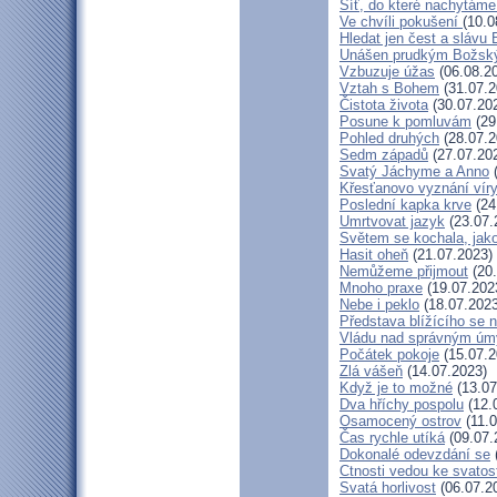
Síť, do které nachytáme
Ve chvíli pokušení
(10.0
Hledat jen čest a slávu 
Unášen prudkým Božsk
Vzbuzuje úžas
(06.08.2
Vztah s Bohem
(31.07.2
Čistota života
(30.07.20
Posune k pomluvám
(29
Pohled druhých
(28.07.2
Sedm západů
(27.07.20
Svatý Jáchyme a Anno
(
Křesťanovo vyznání víry
Poslední kapka krve
(24
Umrtvovat jazyk
(23.07.
Světem se kochala, jako
Hasit oheň
(21.07.2023)
Nemůžeme přijmout
(20.
Mnoho praxe
(19.07.202
Nebe i peklo
(18.07.2023
Představa blížícího se 
Vládu nad správným ú
Počátek pokoje
(15.07.2
Zlá vášeň
(14.07.2023)
Když je to možné
(13.07
Dva hříchy pospolu
(12.
Osamocený ostrov
(11.0
Čas rychle utíká
(09.07.
Dokonalé odevzdání se
Ctnosti vedou ke svatos
Svatá horlivost
(06.07.2