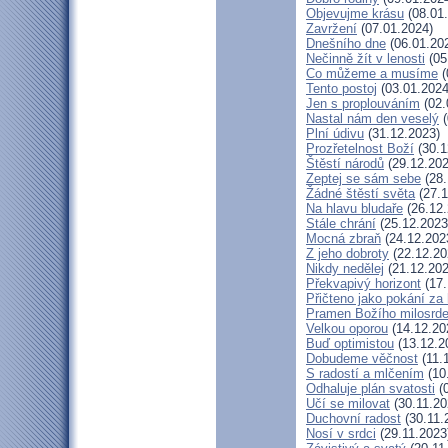
Objevujme krásu
(08.01
Zavržení
(07.01.2024)
Dnešního dne
(06.01.20
Nečinně žít v lenosti
(05
Co můžeme a musíme
(
Tento postoj
(03.01.2024
Jen s proplouváním
(02.
Nastal nám den veselý
(
Plní údivu
(31.12.2023)
Prozřetelnost Boží
(30.1
Štěstí národů
(29.12.202
Zeptej se sám sebe
(28.
Žádné štěstí světa
(27.1
Na hlavu bludaře
(26.12.
Stále chrání
(25.12.2023
Mocná zbraň
(24.12.202
Z jeho dobroty
(22.12.20
Nikdy nedělej
(21.12.202
Překvapivý horizont
(17.
Přičteno jako pokání za 
Pramen Božího milosrde
Velkou oporou
(14.12.20
Buď optimistou
(13.12.2
Dobudeme věčnost
(11.
S radostí a mlčením
(10
Odhaluje plán svatosti
(0
Učí se milovat
(30.11.20
Duchovní radost
(30.11.
Nosí v srdci
(29.11.2023