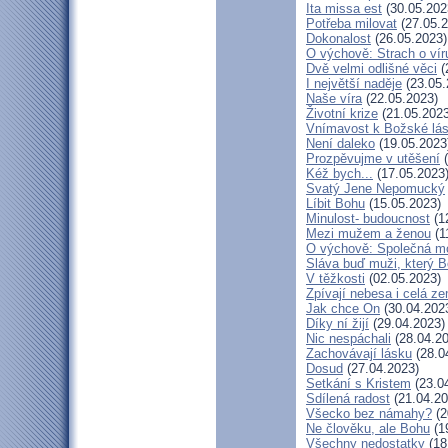
Ita missa est
(30.05.202
Potřeba milovat
(27.05.2
Dokonalost
(26.05.2023)
O výchově: Strach o víru 
Dvě velmi odlišné věci
(
I největší naděje
(23.05.
Naše víra
(22.05.2023)
Životní krize
(21.05.2023
Vnímavost k Božské lás
Není daleko
(19.05.2023
Prozpěvujme v utěšení
(
Kéž bych...
(17.05.2023
Svatý Jene Nepomucký
Líbit Bohu
(15.05.2023)
Minulost- budoucnost
(1
Mezi mužem a ženou
(1
O výchově: Společná mod
Sláva buď muži, který B
V těžkosti
(02.05.2023)
Zpívají nebesa i celá z
Jak chce On
(30.04.202
Díky ní žijí
(29.04.2023)
Nic nespáchali
(28.04.20
Zachovávají lásku
(28.0
Dosud
(27.04.2023)
Setkání s Kristem
(23.0
Sdílená radost
(21.04.20
Všecko bez námahy?
(2
Ne člověku, ale Bohu
(1
Všechny nedostatky
(18