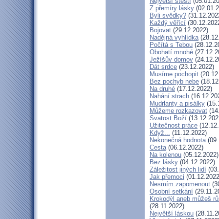
Největší štěstí
(05.01.20
Z přemíry lásky
(02.01.2
Byli svědky?
(31.12.202
Každý věřící
(30.12.202
Bojovat
(29.12.2022)
Nadějná vyhlídka
(28.12
Počítá s Tebou
(28.12.2
Obohatí mnohé
(27.12.2
Ježíšův domov
(24.12.2
Dát srdce
(23.12.2022)
Musíme pochopit
(20.12
Bez pochyb nebe
(18.12
Na druhé
(17.12.2022)
Nahání strach
(16.12.20
Mudrlanty a pisálky
(15.
Můžeme rozkazovat
(14
Svatost Boží
(13.12.202
Užitečnost práce
(12.12
Když...
(11.12.2022)
Nekonečná hodnota
(09.
Cesta
(06.12.2022)
Na kolenou
(05.12.2022)
Bez lásky
(04.12.2022)
Záležitost jiných lidí
(03.
Jak přemoci
(01.12.2022
Nesmím zapomenout
(3
Osobní setkání
(29.11.2
Krokodýl aneb můžeš růs
(28.11.2022)
Největší láskou
(28.11.2