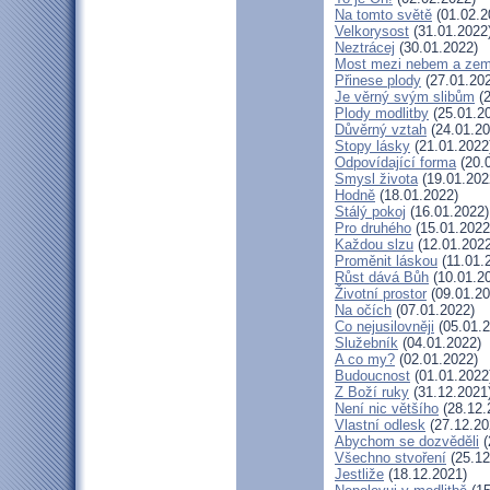
Na tomto světě
(01.02.2
Velkorysost
(31.01.2022
Neztrácej
(30.01.2022)
Most mezi nebem a zem
Přinese plody
(27.01.20
Je věrný svým slibům
(2
Plody modlitby
(25.01.2
Důvěrný vztah
(24.01.20
Stopy lásky
(21.01.2022
Odpovídající forma
(20.
Smysl života
(19.01.202
Hodně
(18.01.2022)
Stálý pokoj
(16.01.2022)
Pro druhého
(15.01.2022
Každou slzu
(12.01.2022
Proměnit láskou
(11.01.
Růst dává Bůh
(10.01.2
Životní prostor
(09.01.20
Na očích
(07.01.2022)
Co nejusilovněji
(05.01.2
Služebník
(04.01.2022)
A co my?
(02.01.2022)
Budoucnost
(01.01.2022
Z Boží ruky
(31.12.2021
Není nic většího
(28.12.
Vlastní odlesk
(27.12.20
Abychom se dozvěděli
(
Všechno stvoření
(25.12
Jestliže
(18.12.2021)