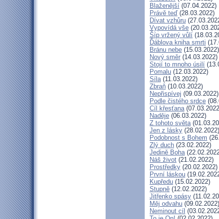
Blaženější
(07.04.2022)
Právě teď
(28.03.2022)
Dívat vzhůru
(27.03.202
Vypovídá vše
(20.03.20
Šíp vržený vůlí
(18.03.2
Ďáblova kniha smrti
(17.
Bránu nebe
(15.03.2022)
Nový směr
(14.03.2022)
Stojí to mnoho úsilí
(13.
Pomalu
(12.03.2022)
Síla
(11.03.2022)
Zbraň
(10.03.2022)
Nepřispívej
(09.03.2022)
Podle čistého srdce
(08.
Cíl křesťana
(07.03.2022
Naděje
(06.03.2022)
Z tohoto světa
(01.03.20
Jen z lásky
(28.02.2022
Podobnost s Bohem
(26
Zlý duch
(23.02.2022)
Jedině Boha
(22.02.2022
Náš život
(21.02.2022)
Prostředky
(20.02.2022)
První láskou
(19.02.202
Kupředu
(15.02.2022)
Stupně
(12.02.2022)
Jitřenko spásy
(11.02.20
Měj odvahu
(09.02.2022
Neminout cíl
(03.02.202
To je On!
(02.02.2022)