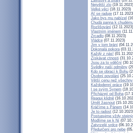
Závistivý a svatý
(20.11
Největší zlo
(19.11.2023
Velké věci
(18.11.2023)
Ať se raduje
(17.11.2023
Jako bys mu nabízel
(16
Chudá panna k chudému
Rozlišování
(12.11.2023
Vlastním jménem
(11.11
Zrcadlo
(08.11.2023)
Vládce
(07.11.2023)
Jim v tom brání
(04.11.2
Dokonalá pokora
(03.11.
Každý z nás!
(01.11.202
Získávat ctnosti
(31.10.
Jsou za to vděční
(30.10
Svědky naší odměny
(29
Kdo se obrací k Bohu
(2
Osobní povolání
(25.10.
Větší cenu než všechny
Každodenní práce
(19.1
I se svým Synem
(18.10
Přicházejí od Boha
(17.1
Reaguj klidně
(16.10.202
Umět žasnout
(15.10.20
Kráčíme s Pánem
(14.1
Je to radost
(12.10.2023
Postupujme vždy stejn
Modlíme se k Ní
(07.10.
Zatvrzelé srdce
(06.10.2
Předurčení pro nebe
(05