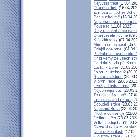
Nejvyšší trest
(17.04.20
O spásu duší
(16.04.202
Zaměstnán jedině Bohe
Poslouchej mě
(13.04.2
Největším spojencem s
Pouze to
(11.04.2023)
Díky poznání sebe sam
Ó převeselá novina
(09.
Král židovský
(07.04.20
Musím se polepšit
(05.0
Odejdi ode mne!
(04.04.
Podrobnosti svého bídné
Kříži věrný ze všech st
Co dokáže zlá příležitos
Láska k Bohu
(31.03.20
Jakou služebnou?
(30.0
Špatné svědomí
(30.03.
V první řadě
(29.03.2023
Jenž je Láska sama
(28
Nejcennější čas
(28.03.
To nejlepší v sobě
(27.0
I mnozí další hříšníci
(26
Dobudeš srdce
(23.03.2
Nepozná Boha
(22.03.20
Plodí a ochraňuje
(21.03
Jedinou věcí
(20.03.202
Velké zlodějství
(19.03.
Skrze lásku a milosrden
Není dokonalosti
(17.03.
Z čistoty srdce
(16.03.2