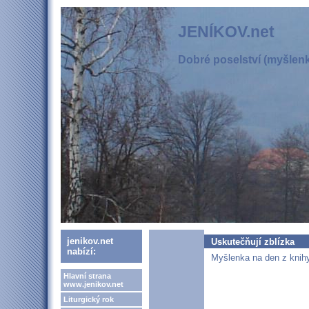
JENÍKOV.net
Dobré poselství (myšlenka
jenikov.net
Uskutečňují zblízka
nabízí:
Myšlenka na den z knihy
Hlavní strana
www.jenikov.net
Liturgický rok