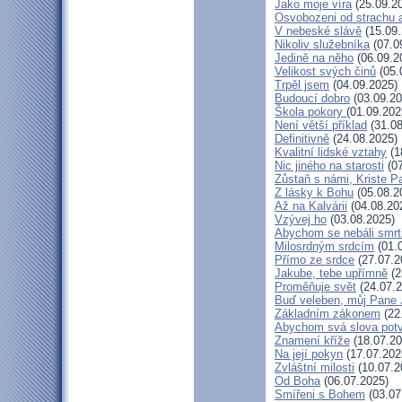
Jako moje víra
(25.09.2
Osvobozeni od strachu 
V nebeské slávě
(15.09.
Nikoliv služebníka
(07.0
Jedině na něho
(06.09.2
Velikost svých činů
(05.
Trpěl jsem
(04.09.2025)
Budoucí dobro
(03.09.20
Škola pokory
(01.09.202
Není větší příklad
(31.08
Definitivně
(24.08.2025)
Kvalitní lidské vztahy
(1
Nic jiného na starosti
(07
Zůstaň s námi, Kriste P
Z lásky k Bohu
(05.08.2
Až na Kalvárii
(04.08.20
Vzývej ho
(03.08.2025)
Abychom se nebáli smrt
Milosrdným srdcím
(01.
Přímo ze srdce
(27.07.2
Jakube, tebe upřímně
(2
Proměňuje svět
(24.07.2
Buď veleben, můj Pane J
Základním zákonem
(22
Abychom svá slova potvr
Znamení kříže
(18.07.20
Na její pokyn
(17.07.202
Zvláštní milosti
(10.07.2
Od Boha
(06.07.2025)
Smířeni s Bohem
(03.07