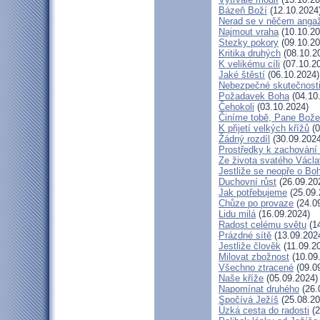
Bázeň Boží
(12.10.2024
Nerad se v něčem anga
Najmout vraha
(10.10.20
Stezky pokory
(09.10.20
Kritika druhých
(08.10.2
K velikému cíli
(07.10.2
Jaké štěstí
(06.10.2024)
Nebezpečné skutečnost
Požadavek Boha
(04.10
Čehokoli
(03.10.2024)
Činíme tobě, Pane Bože
K přijetí velkých křížů
(0
Žádný rozdíl
(30.09.2024
Prostředky k zachování 
Ze života svatého Václ
Jestliže se neopře o Bo
Duchovní růst
(26.09.20
Jak potřebujeme
(25.09.
Chůze po provaze
(24.0
Lidu milá
(16.09.2024)
Radost celému světu
(14
Prázdné sítě
(13.09.202
Jestliže člověk
(11.09.2
Milovat zbožnost
(10.09
Všechno ztracené
(09.0
Naše kříže
(05.09.2024)
Napomínat druhého
(26.
Spočívá Ježíš
(25.08.20
Úzká cesta do radosti
(2