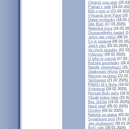
Chráníš mou duši
(25.03
Poklad v nebi
(24.03.20
Bůh o tom ví
(21.03.202
Výkupná smrt Páně
(20.
Dobré myšlenky
(18.03.
Děti Boží
(17.03.2025)
Nebeská míza
(16.03.20
Ospravedlnění najdeš
(1
Ježíš nás vybízí
(06.03.
Co je správné
(05.03.20
Jejich věci
(02.03.2025)
Ve chvíli zkoušky
(01.03
Vítězství
(28.02.2025)
U toho to začíná
(27.02.
Božské prostředky
(26.0
Natolik všemohoucí
(25.
Opakování hříchů
(24.02
Nosíme na prsou
(22.02
Sklíčenost
(21.02.2025)
Přiblíží tě k Bohu
(19.02
Vybojovat
(18.02.2025)
Rozsah Boží péče
(16.0
Všude kolem tebe
(15.0
Bez Ježíše
(14.02.2025)
Hasit oheň
(05.02.2025)
Ozvěny
(04.02.2025)
Nebojte se plakat
(03.02
Synáčkové moji
(31.01.
Jen zkušeností
(30.01.2
Boží vůle
(29.01.2025)