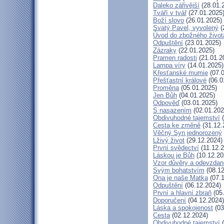
Daleko zářivější
(28.01.
Tváří v tvář
(27.01.2025
Boží slovo
(26.01.2025)
Svatý Pavel, vyvolený
(
Úvod do zbožného život
Odpuštění
(23.01.2025)
Zázraky
(22.01.2025)
Pramen radosti
(21.01.2
Lampa víry
(14.01.2025)
Křesťanské mumie
(07.0
Přešťastní králové
(06.0
Proměna
(05.01.2025)
Jen Bůh
(04.01.2025)
Odpověď
(03.01.2025)
S nasazením
(02.01.202
Obdivuhodné tajemství
(
Cesta ke změně
(31.12.
Věčný Syn jednorozený
Lživý život
(29.12.2024)
První svědectví
(11.12.2
Láskou je Bůh
(10.12.20
Vzor důvěry a odevzdan
Svým bohatstvím
(08.12
Ona je naše Matka
(07.1
Odpuštění
(06.12.2024)
První a hlavní zbraň
(05
Doporučení
(04.12.2024)
Láska a spokojenost
(03
Cesta
(02.12.2024)
Obdivuhodné tajemství
(