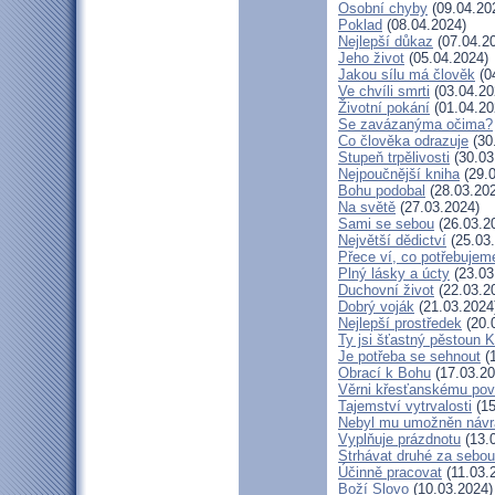
Osobní chyby
(09.04.20
Poklad
(08.04.2024)
Nejlepší důkaz
(07.04.2
Jeho život
(05.04.2024)
Jakou sílu má člověk
(0
Ve chvíli smrti
(03.04.20
Životní pokání
(01.04.20
Se zavázanýma očima?
Co člověka odrazuje
(30
Stupeň trpělivosti
(30.03
Nejpoučnější kniha
(29.0
Bohu podobal
(28.03.20
Na světě
(27.03.2024)
Sami se sebou
(26.03.2
Největší dědictví
(25.03
Přece ví, co potřebujem
Plný lásky a úcty
(23.03
Duchovní život
(22.03.2
Dobrý voják
(21.03.2024
Nejlepší prostředek
(20.
Ty jsi šťastný pěstoun K
Je potřeba se sehnout
(1
Obrací k Bohu
(17.03.20
Věrni křesťanskému pov
Tajemství vytrvalosti
(15
Nebyl mu umožněn návr
Vyplňuje prázdnotu
(13.
Strhávat druhé za sebou
Účinně pracovat
(11.03.
Boží Slovo
(10.03.2024)