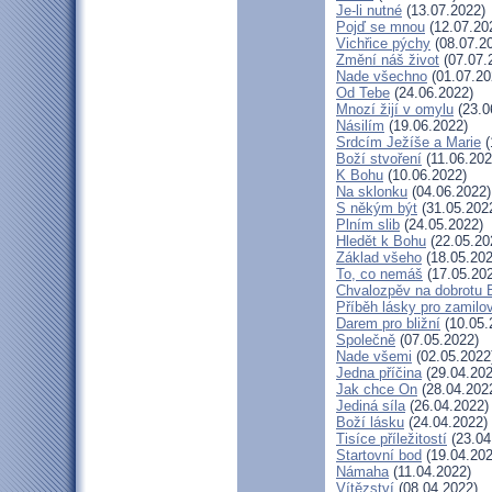
Je-li nutné
(13.07.2022)
Pojď se mnou
(12.07.20
Vichřice pýchy
(08.07.2
Změní náš život
(07.07.
Nade všechno
(01.07.20
Od Tebe
(24.06.2022)
Mnozí žijí v omylu
(23.0
Násilím
(19.06.2022)
Srdcím Ježíše a Marie
(
Boží stvoření
(11.06.202
K Bohu
(10.06.2022)
Na sklonku
(04.06.2022)
S někým být
(31.05.202
Plním slib
(24.05.2022)
Hledět k Bohu
(22.05.20
Základ všeho
(18.05.202
To, co nemáš
(17.05.20
Chvalozpěv na dobrotu 
Příběh lásky pro zamilo
Darem pro bližní
(10.05.
Společně
(07.05.2022)
Nade všemi
(02.05.2022
Jedna příčina
(29.04.202
Jak chce On
(28.04.202
Jediná síla
(26.04.2022)
Boží lásku
(24.04.2022)
Tisíce příležitostí
(23.04
Startovní bod
(19.04.202
Námaha
(11.04.2022)
Vítězství
(08.04.2022)