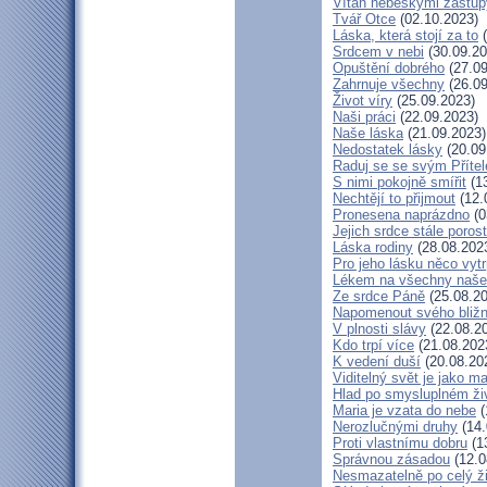
Vítán nebeskými zástup
Tvář Otce
(02.10.2023)
Láska, která stojí za to
(
Srdcem v nebi
(30.09.20
Opuštění dobrého
(27.09
Zahrnuje všechny
(26.09
Život víry
(25.09.2023)
Naši práci
(22.09.2023)
Naše láska
(21.09.2023)
Nedostatek lásky
(20.09
Raduj se se svým Příte
S nimi pokojně smířit
(13
Nechtějí to přijmout
(12.
Pronesena naprázdno
(0
Jejich srdce stále poros
Láska rodiny
(28.08.202
Pro jeho lásku něco vytr
Lékem na všechny naše
Ze srdce Páně
(25.08.20
Napomenout svého bližn
V plnosti slávy
(22.08.2
Kdo trpí více
(21.08.202
K vedení duší
(20.08.20
Viditelný svět je jako m
Hlad po smysluplném ži
Maria je vzata do nebe
(
Nerozlučnými druhy
(14.
Proti vlastnímu dobru
(1
Správnou zásadou
(12.0
Nesmazatelně po celý ž