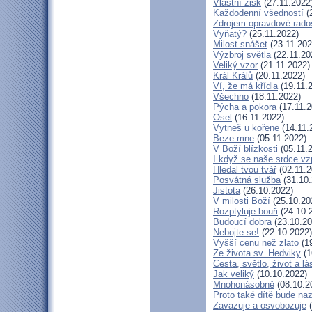
Vlastní zisk
(27.11.2022
Každodenní všedností
(
Zdrojem opravdové rados
Vyňatý?
(25.11.2022)
Milost snášet
(23.11.202
Výzbroj světla
(22.11.20
Veliký vzor
(21.11.2022)
Král Králů
(20.11.2022)
Ví, že má křídla
(19.11.
Všechno
(18.11.2022)
Pýcha a pokora
(17.11.2
Osel
(16.11.2022)
Vytneš u kořene
(14.11.
Beze mne
(05.11.2022)
V Boží blízkosti
(05.11.
I když se naše srdce vz
Hledal tvou tvář
(02.11.2
Posvátná služba
(31.10.
Jistota
(26.10.2022)
V milosti Boží
(25.10.20
Rozptyluje bouři
(24.10.
Budoucí dobra
(23.10.20
Nebojte se!
(22.10.2022)
Vyšší cenu než zlato
(19
Ze života sv. Hedviky
(1
Cesta, světlo, život a lá
Jak veliký
(10.10.2022)
Mnohonásobně
(08.10.2
Proto také dítě bude na
Zavazuje a osvobozuje
(