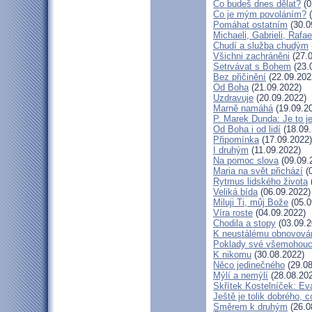
Co budeš dnes dělat?
(0
Co je mým povoláním?
(
Pomáhat ostatním
(30.0
Michaeli, Gabrieli, Rafae
Chudí a služba chudým
Všichni zachráněni
(27.0
Setrvávat s Bohem
(23.
Bez přičinění
(22.09.202
Od Boha
(21.09.2022)
Uzdravuje
(20.09.2022)
Marně namáhá
(19.09.2
P. Marek Dunda: Je to j
Od Boha i od lidí
(18.09.
Připomínka
(17.09.2022)
I druhým
(11.09.2022)
Na pomoc slova
(09.09.
Maria na svět přichází
(0
Rytmus lidského života
Veliká bída
(06.09.2022)
Miluji Ti, můj Bože
(05.0
Víra roste
(04.09.2022)
Chodila a stopy
(03.09.2
K neustálému obnovová
Poklady své všemohouc
K nikomu
(30.08.2022)
Něco jedinečného
(29.08
Mýlí a nemýlí
(28.08.20
Skřítek Kostelníček: Eva
Ještě je tolik dobrého, c
Směrem k druhým
(26.0