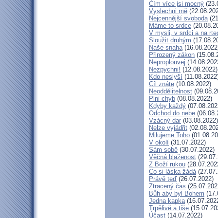
Čím více jsi mocný
(23.
Vyslechni mě
(22.08.20
Nejcennější svoboda
(21
Máme to srdce
(20.08.2
V mysli, v srdci a na rte
Sloužit druhým
(17.08.2
Naše snaha
(16.08.2022
Přirozený zákon
(15.08.
Neproplouvej
(14.08.202
Nezpychni!
(12.08.2022)
Kdo neslyší
(11.08.2022
Cíl znáte
(10.08.2022)
Neoddělitelnost
(09.08.2
Plni chyb
(08.08.2022)
Kdyby každý
(07.08.202
Odchod do nebe
(06.08.
Vzácný dar
(03.08.2022)
Nelze vyjádřit
(02.08.20
Milujeme Toho
(01.08.20
V okolí
(31.07.2022)
Sám sobě
(30.07.2022)
Věčná blaženost
(29.07.
Z Boží rukou
(28.07.202
Co si láska žádá
(27.07.
Právě teď
(26.07.2022)
Ztracený čas
(25.07.202
Bůh aby byl Bohem
(17.
Jedna kapka
(16.07.202
Trpělivě a tiše
(15.07.20
Účast
(14.07.2022)