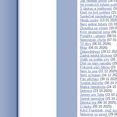
Jak nejlépe umíte
(18.01
Ve zmatcích tohoto svě
S láskou a trpělivostí
(16
Kteří mi byli svěřeni
(15.
Společně následovali P
Hledá osoby
(13.01.2026
Není jediné řešení
(11.0
Zkouška se sýrem
(10.0
Kým skutečně jsme
(09.
Porážky i utrpení
(08.01
Neexistuje chvíle
(07.01
Tři divy
(06.01.2026)
Mráz
(04.01.2026)
Odpovědnost
(29.12.202
Žádná lidská blízkost
(2
Vidět ve světle víry
(26.
Dítě se nám narodilo
(25
Pokorné vůči Němu
(23.
Není to ona
(22.12.2025
Není schopen
(16.12.20
Pán přichází
(30.11.2025
Snášet bližního
(30.10.2
Matka nepolevila
(24.10
Definice
(23.10.2025)
Jenom pro Tebe
(22.10.
Stejně nemožné
(15.10.
Dětská hra
(06.10.2025)
O lásku
(05.10.2025)
Když František, muž sv
Nebojme se prosit
(29.0