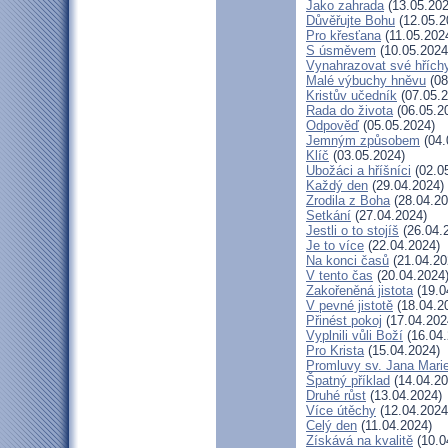
Jako zahrada
(13.05.202
Důvěřujte Bohu
(12.05.2
Pro křesťana
(11.05.202
S úsměvem
(10.05.2024
Vynahrazovat své hřích
Malé výbuchy hněvu
(08
Kristův učedník
(07.05.2
Rada do života
(06.05.2
Odpověď
(05.05.2024)
Jemným způsobem
(04.
Klíč
(03.05.2024)
Ubožáci a hříšníci
(02.0
Každý den
(29.04.2024)
Zrodila z Boha
(28.04.20
Setkání
(27.04.2024)
Jestli o to stojíš
(26.04.
Je to více
(22.04.2024)
Na konci časů
(21.04.20
V tento čas
(20.04.2024
Zakořeněná jistota
(19.0
V pevné jistotě
(18.04.2
Přinést pokoj
(17.04.202
Vyplnili vůli Boží
(16.04.
Pro Krista
(15.04.2024)
Promluvy sv. Jana Marie
Špatný příklad
(14.04.20
Druhé růst
(13.04.2024)
Více útěchy
(12.04.2024
Celý den
(11.04.2024)
Získává na kvalitě
(10.0