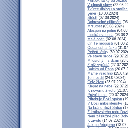
Polibek lásky od Ježíše
V plnosti slávy
(22.08.2
Tvůrce dialogu a smířen
Směr
(18.08.2024)
Štěstí
(07.08.2024)
Dobrovolné přijímání
(06
Mrzutost
(05.08.2024)
Alespoň na jednu
(04.08
Lidská svoboda
(03.08.2
Malé oběti
(02.08.2024)
On Tě neopustí
(01.08.2
Oddanost a lásku
(31.07
Pečetí lásky
(30.07.202
Ve stavu srdce
(29.07.2
Milosrdným srdcím
(28.
Z níž vyrůstá
(27.07.202
Daleko od Pána
(26.07.
Máme všechno
(25.07.2
Ten rozdíl
(24.07.2024)
Celý život
(23.07.2024)
Klepat na nebe
(22.07.2
K novému životu
(21.07
Právě to nic
(20.07.2024
Přitahuje Boží spásu
(19
V Boží milosrdenství
(18
Na bránu Boží Srdce
(17
Z královského rodu Dav
Není záslužné před Bo
K životu
(14.07.2024)
Jak potřebujeme
(13.07.