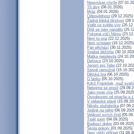
Neexistuje chvíle
(07.01.20
Tři divy
(06.01.2026)
Mráz
(04.01.2026)
Odpovědnost
(29.12.2025)
Žádná lidská blízkost
(28.1
Vidět ve světle víry
(26.12
Dítě se nám narodilo
(25.1
Pokorné vůči Němu
(23.12
Není to ona
(22.12.2025)
Není schopen
(16.12.2025)
Pán přichází
(30.11.2025)
Snášet bližního
(30.10.202
Matka nepolevila
(24.10.20
Definice
(23.10.2025)
Jenom pro Tebe
(22.10.202
Stejně nemožné
(15.10.20
Dětská hra
(06.10.2025)
O lásku
(05.10.2025)
Když František, muž svatý
Nebojme se prosit
(29.09.2
Jako moje víra
(25.09.2025
Osvobozeni od strachu a z
V nebeské slávě
(15.09.20
Nikoliv služebníka
(07.09.2
Jedině na něho
(06.09.202
Velikost svých činů
(05.09
Trpěl jsem
(04.09.2025)
Budoucí dobro
(03.09.2025
Škola pokory
(01.09.2025)
Není větší příklad
(31.08.2