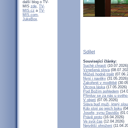
další blog o TV-
MIS
zde
,
TV-
MIS.cz
a
TV-
MIS.com
,
JukeBox
.
Sdílet
Související články:
Suché chrastí
(10.07.2026)
Vznešená slova
(08.07.202
Můžeš hodně trpět
(07.06.
Nyní i navěky
(31.05.2026)
Zakořenit v modlitbě
(30.05
Otcova láska
(17.05.2026)
Pod Božím pohledem
(14.0
Přimluv se za nás u svéh
V objetí
(07.05.2026)
Sláva buď muži, který slou
Kdo stojí po jejich boku
(04
Josefe, synu Davidův
(01.
Právě proto
(16.04.2026)
Ve svůj čas
(12.04.2026)
Největší ohrožení
(11.04.2