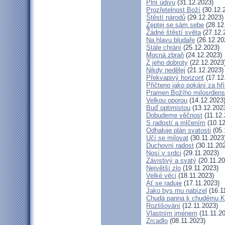
Plní údivu
(31.12.2023)
Prozřetelnost Boží
(30.12.
Štěstí národů
(29.12.2023)
Zeptej se sám sebe
(28.12
Žádné štěstí světa
(27.12.
Na hlavu bludaře
(26.12.20
Stále chrání
(25.12.2023)
Mocná zbraň
(24.12.2023)
Z jeho dobroty
(22.12.2023
Nikdy nedělej
(21.12.2023)
Překvapivý horizont
(17.12
Přičteno jako pokání za hř
Pramen Božího milosrdens
Velkou oporou
(14.12.2023
Buď optimistou
(13.12.202
Dobudeme věčnost
(11.12.
S radostí a mlčením
(10.12
Odhaluje plán svatosti
(05.
Učí se milovat
(30.11.2023
Duchovní radost
(30.11.20
Nosí v srdci
(29.11.2023)
Závistivý a svatý
(20.11.20
Největší zlo
(19.11.2023)
Velké věci
(18.11.2023)
Ať se raduje
(17.11.2023)
Jako bys mu nabízel
(16.1
Chudá panna k chudému Kr
Rozlišování
(12.11.2023)
Vlastním jménem
(11.11.2
Zrcadlo
(08.11.2023)