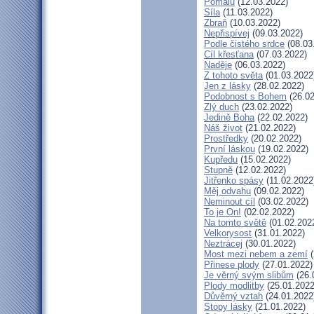
Pomalu
(12.03.2022)
Síla
(11.03.2022)
Zbraň
(10.03.2022)
Nepřispívej
(09.03.2022)
Podle čistého srdce
(08.03
Cíl křesťana
(07.03.2022)
Naděje
(06.03.2022)
Z tohoto světa
(01.03.2022
Jen z lásky
(28.02.2022)
Podobnost s Bohem
(26.02
Zlý duch
(23.02.2022)
Jedině Boha
(22.02.2022)
Náš život
(21.02.2022)
Prostředky
(20.02.2022)
První láskou
(19.02.2022)
Kupředu
(15.02.2022)
Stupně
(12.02.2022)
Jitřenko spásy
(11.02.2022
Měj odvahu
(09.02.2022)
Neminout cíl
(03.02.2022)
To je On!
(02.02.2022)
Na tomto světě
(01.02.202
Velkorysost
(31.01.2022)
Neztrácej
(30.01.2022)
Most mezi nebem a zemí
(
Přinese plody
(27.01.2022)
Je věrný svým slibům
(26.
Plody modlitby
(25.01.2022
Důvěrný vztah
(24.01.2022
Stopy lásky
(21.01.2022)