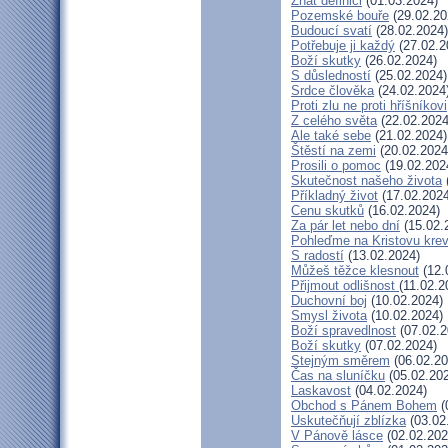
Znát definici
(01.03.2024)
Pozemské bouře
(29.02.20
Budoucí svatí
(28.02.2024)
Potřebuje ji každý
(27.02.2
Boží skutky
(26.02.2024)
S důsledností
(25.02.2024)
Srdce člověka
(24.02.2024
Proti zlu ne proti hříšníkovi
Z celého světa
(22.02.2024
Ale také sebe
(21.02.2024)
Štěstí na zemi
(20.02.2024
Prosili o pomoc
(19.02.202
Skutečnost našeho života
Příkladný život
(17.02.2024
Cenu skutků
(16.02.2024)
Za pár let nebo dní
(15.02.
Pohleďme na Kristovu kre
S radostí
(13.02.2024)
Můžeš těžce klesnout
(12.
Přijmout odlišnost
(11.02.2
Duchovní boj
(10.02.2024)
Smysl života
(10.02.2024)
Boží spravedlnost
(07.02.2
Boží skutky
(07.02.2024)
Stejným směrem
(06.02.20
Čas na sluníčku
(05.02.20
Laskavost
(04.02.2024)
Obchod s Pánem Bohem
(
Uskutečňují zblízka
(03.02
V Pánově lásce
(02.02.202