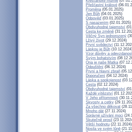
Křesťanské mumie
(07.01.
Přešťastní králové
(06.01.
Proměna
(05.01.2025)
Jen Bůh
(04.01.2025)
Odpověď
(03.01.2025)
S nasazením
(02.01.2025)
Obdivuhodné tajemství
(01
Cesta ke změně
(31.12.20
Věčný Syn jednorozený
(30
Lživý život
(29.12.2024)
První svědectví
(11.12.202
Láskou je Bůh
(10.12.2024
Vzor důvěry a odevzdanost
Svým bohatstvím
(08.12.2
Ona je naše Matka
(07.12.
Odpuštění
(06.12.2024)
První a hlavní zbraň
(05.12
Doporučení
(04.12.2024)
Láska a spokojenost
(03.1
Cesta
(02.12.2024)
Obdivuhodné tajemství
(01
Každé vítězství
(01.12.202
V Jeho přítomnosti
(30.11.
Skvosty a cetky
(29.11.20
Za všechno děkovat
(28.11
Mnoho dát
(27.11.2024)
Správné užívání moci
(24.
Skutečně prosil
(23.11.202
Větší hodnotu
(22.11.2024)
Nosila ve svém lůně
(21.11