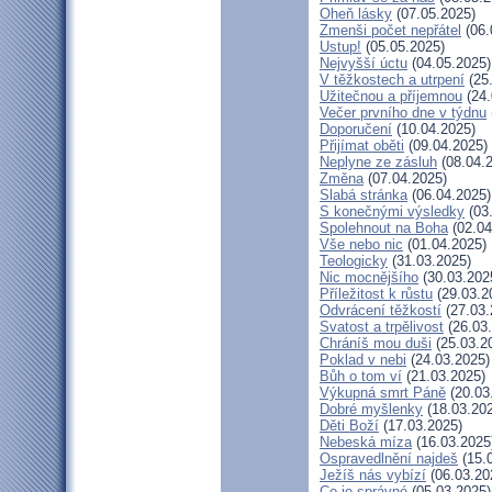
Oheň lásky
(07.05.2025)
Zmenši počet nepřátel
(06.
Ustup!
(05.05.2025)
Nejvyšší úctu
(04.05.2025)
V těžkostech a utrpení
(25
Užitečnou a příjemnou
(24.
Večer prvního dne v týdnu
Doporučení
(10.04.2025)
Přijímat oběti
(09.04.2025)
Neplyne ze zásluh
(08.04.
Změna
(07.04.2025)
Slabá stránka
(06.04.2025)
S konečnými výsledky
(03
Spolehnout na Boha
(02.04
Vše nebo nic
(01.04.2025)
Teologicky
(31.03.2025)
Nic mocnějšího
(30.03.202
Příležitost k růstu
(29.03.2
Odvrácení těžkostí
(27.03.
Svatost a trpělivost
(26.03
Chráníš mou duši
(25.03.2
Poklad v nebi
(24.03.2025)
Bůh o tom ví
(21.03.2025)
Výkupná smrt Páně
(20.03
Dobré myšlenky
(18.03.20
Děti Boží
(17.03.2025)
Nebeská míza
(16.03.2025
Ospravedlnění najdeš
(15.
Ježíš nás vybízí
(06.03.20
Co je správné
(05.03.2025)