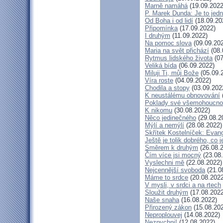
Marně namáhá
(19.09.2022
P. Marek Dunda: Je to jedn
Od Boha i od lidí
(18.09.20
Připomínka
(17.09.2022)
I druhým
(11.09.2022)
Na pomoc slova
(09.09.20
Maria na svět přichází
(08.
Rytmus lidského života
(07
Veliká bída
(06.09.2022)
Miluji Ti, můj Bože
(05.09.
Víra roste
(04.09.2022)
Chodila a stopy
(03.09.202
K neustálému obnovování
Poklady své všemohoucno
K nikomu
(30.08.2022)
Něco jedinečného
(29.08.2
Mýlí a nemýlí
(28.08.2022)
Skřítek Kostelníček: Evang
Ještě je tolik dobrého, co 
Směrem k druhým
(26.08.
Čím více jsi mocný
(23.08
Vyslechni mě
(22.08.2022)
Nejcennější svoboda
(21.0
Máme to srdce
(20.08.2022
V mysli, v srdci a na rtech
Sloužit druhým
(17.08.2022
Naše snaha
(16.08.2022)
Přirozený zákon
(15.08.20
Neproplouvej
(14.08.2022)
Nezpychni!
(12.08.2022)