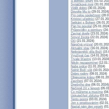
S pomocí shůry
(01.02.202
Synáčkové moji
(31.01.202
Vidět dobro
(30.01.2024)
Dovolte Mu to
(29.01.2024)
Pro celou společnost
(28.0
Kristovi učedníci
(27.01.20
Setkání s Bohem
(26.01.2
Pán ho povolal
(25.01.2024
Průpovídky a pomluvy
(24.
Zavírat dveře
(23.01.2024)
Smysl života
(22.01.2024)
Oči
(21.01.2024)
Náročná výzva!
(20.01.202
Aktuální stav
(16.01.2024)
Nejkrásnější díla Boží
(15.
Využívat čas
(14.01.2024)
Trvale šťastný
(13.01.2024
Nikdy nezapomínej
(12.01.
Naše srdce
(11.01.2024)
Splnit Boží vůli
(10.01.202
Dobro rodiny
(09.01.2024)
Objevujme krásu
(08.01.20
Zavržení
(07.01.2024)
Dnešního dne
(06.01.2024)
Nečinně žít v lenosti
(05.01
Co můžeme a musíme
(04
Uskutečňují zblízka
(03.01
Tento postoj
(03.01.2024)
Jen s proplouváním
(02.01
Nastal nám den veselý
(01