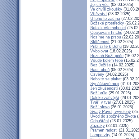
Jejich věci
(02.03.2025)
Ve chvíli zkoušky
(01.03.2
Vítězství
(28.02.2025)
U toho to začíná
(27.02.20
Božské prostředky
(26.02.
Natolik všemohoucí
(25.02
Opakování hříchů
(24.02.2
Nosíme na prsou
(22.02.20
Sklíčenost
(21.02.2025)
Přiblíží tě k Bohu
(19.02.2
Vybojovat
(18.02.2025)
Rozsah Boží péče
(16.02.
Všude kolem tebe
(15.02.2
Bez Ježíše
(14.02.2025)
Hasit oheň
(05.02.2025)
Ozvěny
(04.02.2025)
Nebojte se plakat
(03.02.2
Synáčkové moji
(31.01.202
Jen zkušeností
(30.01.202
Boží vůle
(29.01.2025)
Daleko zářivější
(28.01.202
Tváří v tvář
(27.01.2025)
Boží slovo
(26.01.2025)
Svatý Pavel, vyvolený
(25.
Úvod do zbožného života
(
Odpuštění
(23.01.2025)
Zázraky
(22.01.2025)
Pramen radosti
(21.01.202
Lampa víry
(14.01.2025)