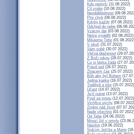
Kdo neslyší
(11.08.2022)
Cíl znáte
(10.08.2022)
Neoddělitelnost
(09.08.202
Plni chyb
(08.08.2022)
Kdyby každý
(07.08.2022)
Odchod do nebe
(06.08.20
Vzácný dar
(03.08.2022)
Nelze vyjádřit
(02.08.2022)
Milujeme Toho
(01.08.2022
V okolí
(31.07.2022)
Sám sobě
(30.07.2022)
Věčná blaženost
(29.07.20
Z Boží rukou
(28.07.2022)
Co si láska žádá
(27.07.20
Právě teď
(26.07.2022)
Ztracený čas
(25.07.2022)
Bůh aby byl Bohem
(17.07
Jedna kapka
(16.07.2022)
Trpělivě a tiše
(15.07.2022
Účast
(14.07.2022)
Je-li nutné
(13.07.2022)
Pojď se mnou
(12.07.2022)
Vichřice pýchy
(08.07.2022
Změní náš život
(07.07.20
Nade všechno
(01.07.2022
Od Tebe
(24.06.2022)
Mnozí žijí v omylu
(23.06.
Násilím
(19.06.2022)
Srdcím Ježíše a Marie
(18