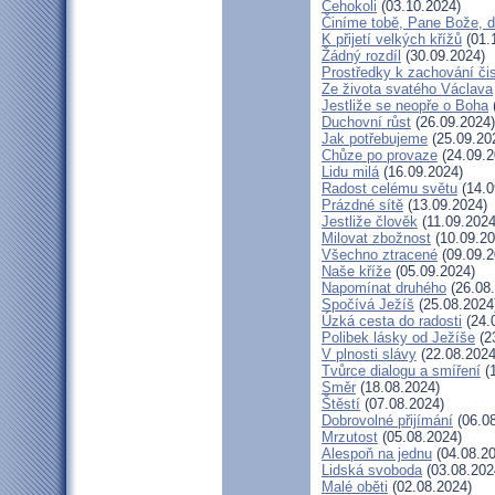
Čehokoli
(03.10.2024)
Činíme tobě, Pane Bože, d
K přijetí velkých křížů
(01.
Žádný rozdíl
(30.09.2024)
Prostředky k zachování čis
Ze života svatého Václava
Jestliže se neopře o Boha
Duchovní růst
(26.09.2024)
Jak potřebujeme
(25.09.20
Chůze po provaze
(24.09.2
Lidu milá
(16.09.2024)
Radost celému světu
(14.0
Prázdné sítě
(13.09.2024)
Jestliže člověk
(11.09.2024
Milovat zbožnost
(10.09.20
Všechno ztracené
(09.09.2
Naše kříže
(05.09.2024)
Napomínat druhého
(26.08
Spočívá Ježíš
(25.08.2024
Úzká cesta do radosti
(24.
Polibek lásky od Ježíše
(2
V plnosti slávy
(22.08.2024
Tvůrce dialogu a smíření
(1
Směr
(18.08.2024)
Štěstí
(07.08.2024)
Dobrovolné přijímání
(06.08
Mrzutost
(05.08.2024)
Alespoň na jednu
(04.08.20
Lidská svoboda
(03.08.202
Malé oběti
(02.08.2024)