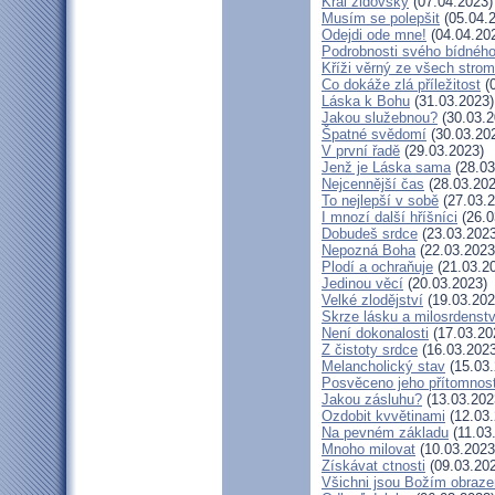
Král židovský
(07.04.2023)
Musím se polepšit
(05.04.
Odejdi ode mne!
(04.04.20
Podrobnosti svého bídného
Kříži věrný ze všech stro
Co dokáže zlá příležitost
(0
Láska k Bohu
(31.03.2023)
Jakou služebnou?
(30.03.2
Špatné svědomí
(30.03.20
V první řadě
(29.03.2023)
Jenž je Láska sama
(28.03
Nejcennější čas
(28.03.202
To nejlepší v sobě
(27.03.2
I mnozí další hříšníci
(26.0
Dobudeš srdce
(23.03.2023
Nepozná Boha
(22.03.2023
Plodí a ochraňuje
(21.03.2
Jedinou věcí
(20.03.2023)
Velké zlodějství
(19.03.202
Skrze lásku a milosrdenstv
Není dokonalosti
(17.03.20
Z čistoty srdce
(16.03.2023
Melancholický stav
(15.03.
Posvěceno jeho přítomnost
Jakou zásluhu?
(13.03.202
Ozdobit kvvětinami
(12.03.
Na pevném základu
(11.03
Mnoho milovat
(10.03.2023
Získávat ctnosti
(09.03.20
Všichni jsou Božím obraz