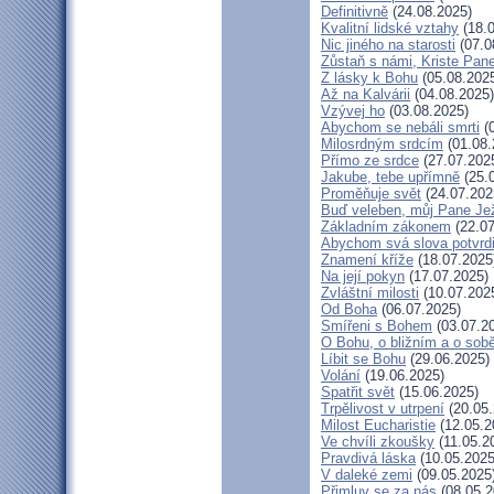
Definitivně
(24.08.2025)
Kvalitní lidské vztahy
(18.0
Nic jiného na starosti
(07.0
Zůstaň s námi, Kriste Pan
Z lásky k Bohu
(05.08.202
Až na Kalvárii
(04.08.2025)
Vzývej ho
(03.08.2025)
Abychom se nebáli smrti
(0
Milosrdným srdcím
(01.08.
Přímo ze srdce
(27.07.202
Jakube, tebe upřímně
(25.
Proměňuje svět
(24.07.202
Buď veleben, můj Pane Jež
Základním zákonem
(22.07
Abychom svá slova potvrdi
Znamení kříže
(18.07.2025
Na její pokyn
(17.07.2025)
Zvláštní milosti
(10.07.202
Od Boha
(06.07.2025)
Smířeni s Bohem
(03.07.2
O Bohu, o bližním a o sob
Líbit se Bohu
(29.06.2025)
Volání
(19.06.2025)
Spatřit svět
(15.06.2025)
Trpělivost v utrpení
(20.05.
Milost Eucharistie
(12.05.2
Ve chvíli zkoušky
(11.05.2
Pravdivá láska
(10.05.2025
V daleké zemi
(09.05.2025
Přimluv se za nás
(08.05.2