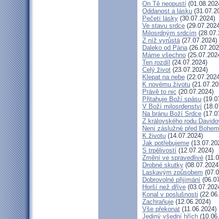
On Tě neopustí
(01.08.202
Oddanost a lásku
(31.07.2
Pečetí lásky
(30.07.2024)
Ve stavu srdce
(29.07.2024
Milosrdným srdcím
(28.07.
Z níž vyrůstá
(27.07.2024)
Daleko od Pána
(26.07.202
Máme všechno
(25.07.202
Ten rozdíl
(24.07.2024)
Celý život
(23.07.2024)
Klepat na nebe
(22.07.2024
K novému životu
(21.07.20
Právě to nic
(20.07.2024)
Přitahuje Boží spásu
(19.0
V Boží milosrdenství
(18.0
Na bránu Boží Srdce
(17.0
Z královského rodu Davido
Není záslužné před Bohem
K životu
(14.07.2024)
Jak potřebujeme
(13.07.20
S trpělivostí
(12.07.2024)
Změní ve spravedlivé
(11.0
Drobné skutky
(08.07.2024
Laskavým způsobem
(07.0
Dobrovolné přijímání
(06.07
Horší než dříve
(03.07.202
Konal v poslušnosti
(22.06
Zachraňuje
(12.06.2024)
Vše překonat
(11.06.2024)
Jediný všední hřích
(10.06