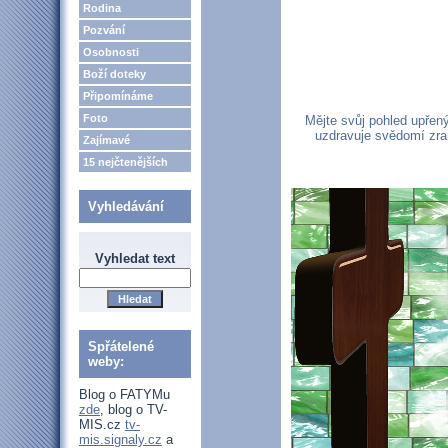
Rodina
Pozvání
Osobnosti
Boží doteky
Připomínáme
Foto
Mějte svůj pohled upřen
uzdravuje svědomí zra
Zajímavé
15 nejčtenějších
Vyhledávání
Vyhledat text
Spřátelené
weby:
Blog o FATYMu
zde
, blog o TV-
MIS.cz
tv-
mis.signaly.cz
a