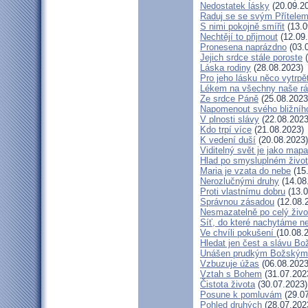
Nedostatek lásky
(20.09.2
Raduj se se svým Přítele
S nimi pokojně smířit
(13.0
Nechtějí to přijmout
(12.09
Pronesena naprázdno
(03.
Jejich srdce stále poroste
(
Láska rodiny
(28.08.2023)
Pro jeho lásku něco vytrpě
Lékem na všechny naše r
Ze srdce Páně
(25.08.2023
Napomenout svého bližníh
V plnosti slávy
(22.08.2023
Kdo trpí více
(21.08.2023)
K vedení duší
(20.08.2023)
Viditelný svět je jako mapa
Hlad po smysluplném živo
Maria je vzata do nebe
(15
Nerozlučnými druhy
(14.08
Proti vlastnímu dobru
(13.0
Správnou zásadou
(12.08.
Nesmazatelně po celý živo
Síť, do které nachytáme ne
Ve chvíli pokušení
(10.08.
Hledat jen čest a slávu Bo
Unášen prudkým Božským
Vzbuzuje úžas
(06.08.2023
Vztah s Bohem
(31.07.202
Čistota života
(30.07.2023)
Posune k pomluvám
(29.07
Pohled druhých
(28.07.202