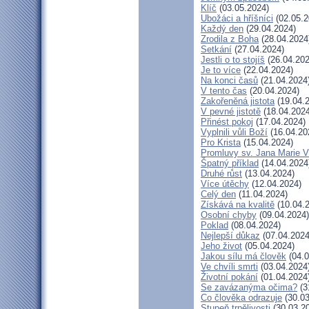
Klíč
(03.05.2024)
Ubožáci a hříšníci
(02.05.2
Každý den
(29.04.2024)
Zrodila z Boha
(28.04.2024
Setkání
(27.04.2024)
Jestli o to stojíš
(26.04.202
Je to více
(22.04.2024)
Na konci časů
(21.04.2024
V tento čas
(20.04.2024)
Zakořeněná jistota
(19.04.
V pevné jistotě
(18.04.2024
Přinést pokoj
(17.04.2024)
Vyplnili vůli Boží
(16.04.20
Pro Krista
(15.04.2024)
Promluvy sv. Jana Marie Vi
Špatný příklad
(14.04.2024
Druhé růst
(13.04.2024)
Více útěchy
(12.04.2024)
Celý den
(11.04.2024)
Získává na kvalitě
(10.04.
Osobní chyby
(09.04.2024)
Poklad
(08.04.2024)
Nejlepší důkaz
(07.04.2024
Jeho život
(05.04.2024)
Jakou sílu má člověk
(04.0
Ve chvíli smrti
(03.04.2024
Životní pokání
(01.04.2024
Se zavázanýma očima?
(3
Co člověka odrazuje
(30.03
Stupeň trpělivosti
(30.03.2