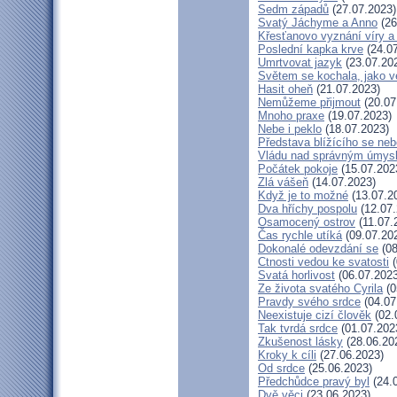
Sedm západů
(27.07.2023)
Svatý Jáchyme a Anno
(26
Křesťanovo vyznání víry a
Poslední kapka krve
(24.07
Umrtvovat jazyk
(23.07.20
Světem se kochala, jako ve
Hasit oheň
(21.07.2023)
Nemůžeme přijmout
(20.07
Mnoho praxe
(19.07.2023)
Nebe i peklo
(18.07.2023)
Představa blížícího se neb
Vládu nad správným úmys
Počátek pokoje
(15.07.202
Zlá vášeň
(14.07.2023)
Když je to možné
(13.07.2
Dva hříchy pospolu
(12.07.
Osamocený ostrov
(11.07.
Čas rychle utíká
(09.07.20
Dokonalé odevzdání se
(08
Ctnosti vedou ke svatosti
(
Svatá horlivost
(06.07.2023
Ze života svatého Cyrila
(0
Pravdy svého srdce
(04.07
Neexistuje cizí člověk
(02.
Tak tvrdá srdce
(01.07.202
Zkušenost lásky
(28.06.20
Kroky k cíli
(27.06.2023)
Od srdce
(25.06.2023)
Předchůdce pravý byl
(24.
Dvě věci
(23.06.2023)