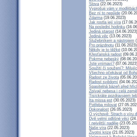
Slova
(22.06.2023)
Vyprošuji vám v modlitbác
Bez ní to nepůjde
(20.06.2
Zdarma
(19.06.2023)
Jak rostla její víra
(17.06.2
Na poslední hodinku
(16.06
Jediná starost
(14.06.2023
Jediná věc
(13.06.2023)
Služebníkem a nástrojem
(
Pro prázdnotu
(11.06.2023)
Někdy je to těžké
(10.06.2
Křesťanská radost
(09.06.
Pokrme nebeský
(08.06.20
Jste vnímaví?
(07.06.2023
Soužití či soužení?: Milují
Všechno očekávat od Boh
Radost ze života
(05.06.20
Radost svědomí
(04.06.20
Spasitelná bázeň před hří
Zpívají nebesa i celá země
Tisíckráte pozdravujem teb
Ita missa est
(30.05.2023)
Potřeba milovat
(27.05.202
Dokonalost
(26.05.2023)
O výchově: Strach o víru dě
Dvě velmi odlišné věci
(24.
I největší naděje
(23.05.20
Naše víra
(22.05.2023)
Životní krize
(21.05.2023)
Vnímavost k Božské lásce.