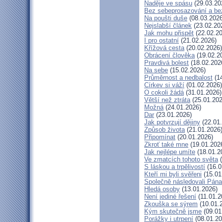
Naděje ve spásu
(29.03.20
Bez sebeprosazování a bez
Na poušti duše
(08.03.2026
Nejslabší článek
(23.02.20
Jak mohu přispět
(22.02.20
I pro ostatní
(21.02.2026)
Křížová cesta
(20.02.2026)
Obrácení člověka
(19.02.2
Pravdivá bolest
(18.02.202
Na sebe
(15.02.2026)
Průměrnost a nedbalost
(14
Církev si váží
(01.02.2026)
O cokoli žádá
(31.01.2026)
Větší než ztráta
(25.01.202
Možná
(24.01.2026)
Dar
(23.01.2026)
Jak potvrzují dějiny
(22.01
Způsob života
(21.01.2026
Připomínat
(20.01.2026)
Zkroť také mne
(19.01.202
Jak nejlépe umíte
(18.01.2
Ve zmatcích tohoto světa
(
S láskou a trpělivostí
(16.0
Kteří mi byli svěřeni
(15.01
Společně následovali Pána
Hledá osoby
(13.01.2026)
Není jediné řešení
(11.01.2
Zkouška se sýrem
(10.01.
Kým skutečně jsme
(09.01
Porážky i utrpení
(08.01.20