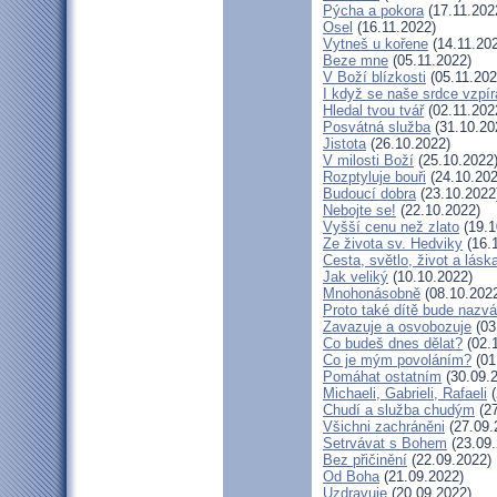
Pýcha a pokora
(17.11.202
Osel
(16.11.2022)
Vytneš u kořene
(14.11.20
Beze mne
(05.11.2022)
V Boží blízkosti
(05.11.202
I když se naše srdce vzpír
Hledal tvou tvář
(02.11.202
Posvátná služba
(31.10.20
Jistota
(26.10.2022)
V milosti Boží
(25.10.2022
Rozptyluje bouři
(24.10.202
Budoucí dobra
(23.10.2022
Nebojte se!
(22.10.2022)
Vyšší cenu než zlato
(19.1
Ze života sv. Hedviky
(16.
Cesta, světlo, život a lásk
Jak veliký
(10.10.2022)
Mnohonásobně
(08.10.202
Proto také dítě bude nazv
Zavazuje a osvobozuje
(03
Co budeš dnes dělat?
(02.
Co je mým povoláním?
(01
Pomáhat ostatním
(30.09.
Michaeli, Gabrieli, Rafaeli
(
Chudí a služba chudým
(27
Všichni zachráněni
(27.09.
Setrvávat s Bohem
(23.09.
Bez přičinění
(22.09.2022)
Od Boha
(21.09.2022)
Uzdravuje
(20.09.2022)