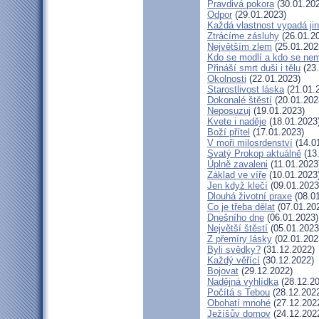
Pravdivá pokora
(30.01.20
Odpor
(29.01.2023)
Každá vlastnost vypadá ji
Ztrácíme zásluhy
(26.01.2
Největším zlem
(25.01.202
Kdo se modlí a kdo se nem
Přináší smrt duši i tělu
(23.
Okolnosti
(22.01.2023)
Starostlivost láska
(21.01.
Dokonalé štěstí
(20.01.202
Neposuzuj
(19.01.2023)
Kvete i naděje
(18.01.2023
Boží přítel
(17.01.2023)
V moři milosrdenství
(14.0
Svatý Prokop aktuálně
(13
Úplně zavaleni
(11.01.2023
Základ ve víře
(10.01.2023
Jen když klečí
(09.01.2023
Dlouhá životní praxe
(08.01
Co je třeba dělat
(07.01.20
Dnešního dne
(06.01.2023)
Největší štěstí
(05.01.2023
Z přemíry lásky
(02.01.202
Byli svědky?
(31.12.2022)
Každý věřící
(30.12.2022)
Bojovat
(29.12.2022)
Nadějná vyhlídka
(28.12.20
Počítá s Tebou
(28.12.202
Obohatí mnohé
(27.12.202
Ježíšův domov
(24.12.202