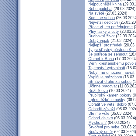
Nejpoučnější kniha
(29.03.
Bohu podobal
(28.03.2024)
Na světě
(27.03.2024)
Sami se sebou
(26.03.2024
Největší dědictví
(25.03.20
Přece ví, co potřebujeme
(
Plný lásky a úcty
(23.03.2
Duchovní život
(22.03.2024
Dobrý voják
(21.03.2024)
Nejlepší prostředek
(20.03.
Ty jsi šťastný pěstoun Kri
Je potřeba se sehnout
(18.
Obrací k Bohu
(17.03.2024
Věrni křesťanskému povol
Tajemství vytrvalosti
(15.0
Nebyl mu umožněn návrat
Vyplňuje prázdnotu
(13.03.
Strhávat druhé za sebou
(1
Účinně pracovat
(11.03.202
Boží Slovo
(10.03.2024)
Prubířský kámen pokory
(0
I přes těžké zkoušky
(08.0
Obrátit ve větší dobro
(07.
Odhodit závaží
(06.03.202
Dle mé vůle
(05.03.2024)
Odhoď daleko
(05.03.2024)
Myslíš si?
(04.03.2024)
Stvořeni pro nebe
(03.03.2
Správný směr
(02.03.2024)