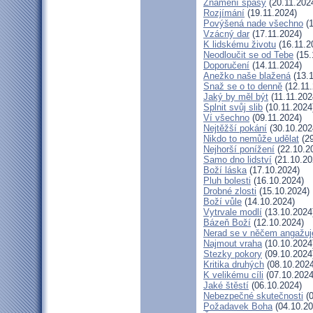
Znamení spásy
(20.11.202
Rozjímání
(19.11.2024)
Povýšená nade všechno
(1
Vzácný dar
(17.11.2024)
K lidskému životu
(16.11.2
Neodloučit se od Tebe
(15.
Doporučení
(14.11.2024)
Anežko naše blažená
(13.1
Snaž se o to denně
(12.11.
Jaký by měl být
(11.11.202
Splnit svůj slib
(10.11.2024
Ví všechno
(09.11.2024)
Nejtěžší pokání
(30.10.202
Nikdo to nemůže udělat
(29
Nejhorší ponížení
(22.10.2
Samo dno lidství
(21.10.20
Boží láska
(17.10.2024)
Pluh bolesti
(16.10.2024)
Drobné zlosti
(15.10.2024)
Boží vůle
(14.10.2024)
Vytrvale modlí
(13.10.2024
Bázeň Boží
(12.10.2024)
Nerad se v něčem angažuj
Najmout vraha
(10.10.2024
Stezky pokory
(09.10.2024
Kritika druhých
(08.10.2024
K velikému cíli
(07.10.2024
Jaké štěstí
(06.10.2024)
Nebezpečné skutečnosti
(0
Požadavek Boha
(04.10.20