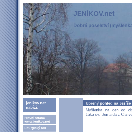
JENÍKOV.net
Dobré poselství (myšlenka,
jenikov.net
Upřený pohled na Ježíše
nabízí:
Myšlenka na den od cis
žáka sv. Bernarda z Clairv
Hlavní strana
www.jenikov.net
Liturgický rok