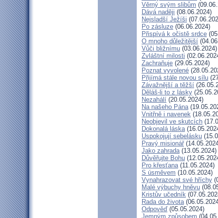
Věrný svým slibům
(09.06.
Dává naději
(08.06.2024)
Nejsladší Ježíši
(07.06.202
Po zásluze
(06.06.2024)
Přispívá k očistě srdce
(05
O mnoho důležitější
(04.06
Vůči bližnímu
(03.06.2024)
Zvláštní milosti
(02.06.202
Zachraňuje
(29.05.2024)
Poznat vyvolené
(28.05.20
Přijímá stále novou sílu
(27
Závažnější a těžší
(26.05.
Děláš-li to z lásky
(25.05.2
Nezahálí
(20.05.2024)
Na našeho Pána
(19.05.20
Vnitřně i navenek
(18.05.2
Neobjevil ve skutcích
(17.0
Dokonalá láska
(16.05.202
Uspokojují sebelásku
(15.0
Pravý misionář
(14.05.2024
Jako zahrada
(13.05.2024)
Důvěřujte Bohu
(12.05.202
Pro křesťana
(11.05.2024)
S úsměvem
(10.05.2024)
Vynahrazovat své hříchy
(
Malé výbuchy hněvu
(08.0
Kristův učedník
(07.05.202
Rada do života
(06.05.2024
Odpověď
(05.05.2024)
Jemným způsobem
(04.05