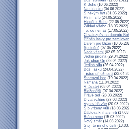
Boží stvoření
(11.06.2022)
K Bohu
(10.06.2022)
Na sklonku
(04.06.2022)
S někým být
(31.05.2022)
Plním slib
(24.05.2022)
Hledět k Bohu
(22.05.2022
Základ všeho
(18.05.2022)
To, co nemáš
(17.05.2022)
Chvalozpěv na dobrotu Bo
Příběh lásky pro zamilova
Darem pro bližní
(10.05.20
Společně
(07.05.2022)
Nade všemi
(02.05.2022)
Jedna příčina
(29.04.2022)
Jak chce On
(28.04.2022)
Jediná síla
(26.04.2022)
Boží lásku
(24.04.2022)
Tisíce příležitostí
(23.04.2
Startovní bod
(19.04.2022)
Námaha
(11.04.2022)
Vítězství
(08.04.2022)
Blaženější
(07.04.2022)
Právě teď
(28.03.2022)
Dívat vzhůru
(27.03.2022)
Vypovídá vše
(20.03.2022)
Šíp vržený vůlí
(18.03.202
Ďáblova kniha smrti
(17.03
Bránu nebe
(15.03.2022)
Nový směr
(14.03.2022)
Stojí to mnoho úsilí
(13.03