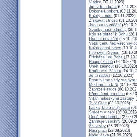
Vládce
(07.11.2023)
Jim v tom brání
(04.11.202
Dokonalá pokora
(03.11.20
Každý z nás!
(01.11.2023)
Získávat ctnosti
(31.10.20
Jsou za to vděční
(30.10.2
Svědky naší odměny
(29.1
Kdo se obrací k Bohu
(28.
Osobní povolání
(25.10.20
Větší cenu než všechny ob
Každodenní práce
(19.10.2
I se svým Synem
(18.10.2
Přicházejí od Boha
(17.10.
Reaguj klidně
(16.10.2023)
Umět žasnout
(15.10.2023)
Kráčíme s Pánem
(14.10.2
Je to radost
(12.10.2023)
Postupujme vždy stejným
Modlíme se k Ní
(07.10.20
Zatvrzelé srdce
(06.10.202
Předurčení pro nebe
(05.10
Vítán nebeskými zástupy
(
Tvář Otce
(02.10.2023)
Láska, která stojí za to
(01
Srdcem v nebi
(30.09.2023
Opuštění dobrého
(27.09.2
Zahrnuje všechny
(26.09.2
Život víry
(25.09.2023)
Naši práci
(22.09.2023)
Naše láska
(21.09.2023)