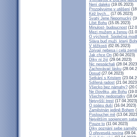
Není daleko
(19.05.2023)
Prozpěvujme v utěšení
(18
Kéž bych...
(17.05.2023)
Svatý Jene Nepomucký
(1
Líbit Bohu
(15.05.2023)
Minulost- budoucnost
(12.0
Mezi mužem a ženou
(11.0
O výchově: Společná modlit
Sláva buď muži, který Bohu
V těžkosti
(02.05.2023)
Zpívají nebesa i celá země
Jak chce On
(30.04.2023)
Díky ní žijí
(29.04.2023)
Nic nespáchali
(28.04.2023
Zachovávají lásku
(28.04.2
Dosud
(27.04.2023)
Setkání s Kristem
(23.04.2
Sdílená radost
(21.04.2023
Všecko bez námahy?
(20.
Ne člověku, ale Bohu
(19.0
Všechny nedostatky
(18.04
Nejvyšší trest
(17.04.2023)
O spásu duší
(16.04.2023)
Zaměstnán jedině Bohem
(
Poslouchej mě
(13.04.2023
Největším spojencem sata
Pouze to
(11.04.2023)
Díky poznání sebe saméh
Ó převeselá novina
(09.04.