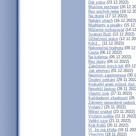
Dát srdce
(23.12.2022)
Musíme pochopit
(20.12.20
Bez pochyb nebe
(18.12.2
Na druhé
(17.12.2022)
Nahání strach
(16.12.2022)
Mudrlanty a pisálky
(15.12
Můžeme rozkazovat
(14.12
Svatost Boží
(13.12.2022)
Užitečnost práce
(12.12.20
Když...
(11.12.2022)
Nekonečná hodnota
(09.12
Cesta
(06.12.2022)
Na kolenou
(05.12.2022)
Bez lásky
(04.12.2022)
Záležitost jiných lidí
(03.12
Jak přemoci
(01.12.2022)
Nesmím zapomenout
(30.1
Osobní setkání
(29.11.202
Krokodýl aneb můžeš růst: 
Největší láskou
(28.11.202
Vlastní zisk
(27.11.2022)
Každodenní všedností
(26.
Zdrojem opravdové radosti 
Vyňatý?
(25.11.2022)
Milost snášet
(23.11.2022)
Výzbroj světla
(22.11.2022
Veliký vzor
(21.11.2022)
Král Králů
(20.11.2022)
Ví, že má křídla
(19.11.202
Všechno
(18.11.2022)