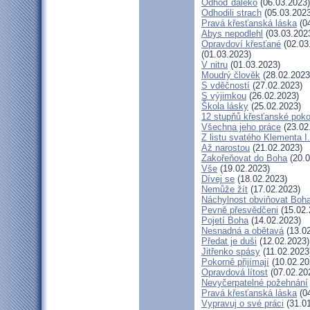
Odhoď daleko
(06.03.2023)
Odhodili strach
(05.03.2023
Pravá křesťanská láska
(04
Abys nepodlehl
(03.03.202
Opravdoví křesťané
(02.03
(01.03.2023)
V nitru
(01.03.2023)
Moudrý člověk
(28.02.2023
S vděčností
(27.02.2023)
S výjimkou
(26.02.2023)
Škola lásky
(25.02.2023)
12 stupňů křesťanské poko
Všechna jeho práce
(23.02
Z listu svatého Klementa I.
Až narostou
(21.02.2023)
Zakořeňovat do Boha
(20.0
Vše
(19.02.2023)
Dívej se
(18.02.2023)
Nemůže žít
(17.02.2023)
Náchylnost obviňovat Boh
Pevně přesvědčeni
(15.02.
Pojetí Boha
(14.02.2023)
Nesnadná a obětavá
(13.02
Předat je duši
(12.02.2023)
Jitřenko spásy
(11.02.2023
Pokorně přijímají
(10.02.20
Opravdová lítost
(07.02.20
Nevyčerpatelné požehnání
Pravá křesťanská láska
(04
Vypravuj o své práci
(31.01