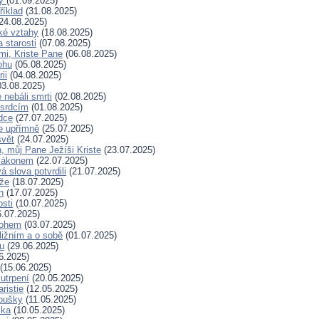
ry
(01.09.2025)
říklad
(31.08.2025)
24.08.2025)
ské vztahy
(18.08.2025)
a starosti
(07.08.2025)
mi, Kriste Pane
(06.08.2025)
ohu
(05.08.2025)
ii
(04.08.2025)
3.08.2025)
nebáli smrti
(02.08.2025)
 srdcím
(01.08.2025)
dce
(27.07.2025)
e upřímně
(25.07.2025)
svět
(24.07.2025)
, můj Pane Ježíši Kriste
(23.07.2025)
zákonem
(22.07.2025)
 slova potvrdili
(21.07.2025)
íže
(18.07.2025)
n
(17.07.2025)
osti
(10.07.2025)
.07.2025)
Bohem
(03.07.2025)
ližním a o sobě
(01.07.2025)
hu
(29.06.2025)
6.2025)
(15.06.2025)
 utrpení
(20.05.2025)
ristie
(12.05.2025)
koušky
(11.05.2025)
ska
(10.05.2025)