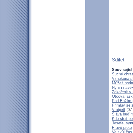
Sdílet
Související
Suché chras
Vznešená s
Můžeš hodně
Nyní i navě
Zakořenit v 
Otcova lásk
Pod Božím 
Přimluv se 
V objetí
(07.
Sláva buď m
Kdo stojí po
Josefe, syn
Právě proto
Ve svůj čas