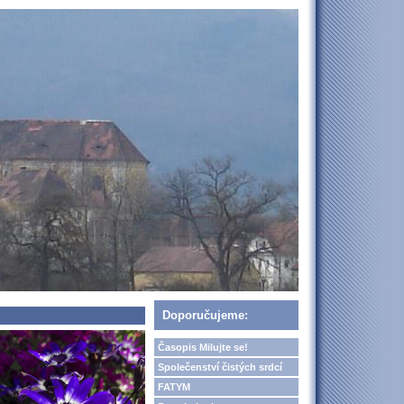
Doporučujeme:
Časopis Milujte se!
Společenství čistých srdcí
FATYM