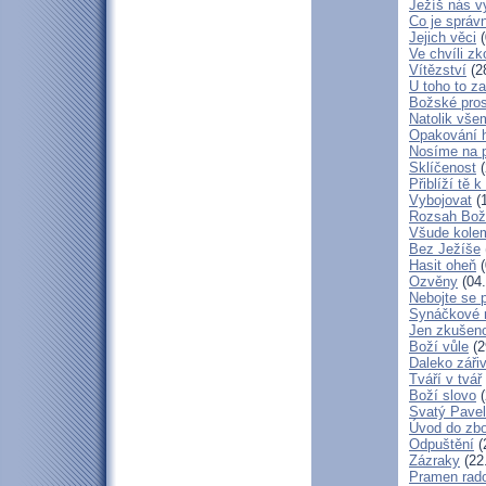
Ježíš nás v
Co je správ
Jejich věci
(
Ve chvíli z
Vítězství
(2
U toho to z
Božské pros
Natolik vše
Opakování h
Nosíme na 
Sklíčenost
(
Přiblíží tě 
Vybojovat
(1
Rozsah Bož
Všude kole
Bez Ježíše
Hasit oheň
(
Ozvěny
(04.
Nebojte se 
Synáčkové 
Jen zkušeno
Boží vůle
(2
Daleko zářiv
Tváří v tvář
Boží slovo
(
Svatý Pavel
Úvod do zbo
Odpuštění
(
Zázraky
(22
Pramen rado