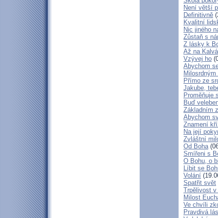
Škola poko
Není větší p
Definitivně
(
Kvalitní lid
Nic jiného n
Zůstaň s ná
Z lásky k B
Až na Kalvár
Vzývej ho
(0
Abychom se 
Milosrdným
Přímo ze sr
Jakube, teb
Proměňuje 
Buď veleben
Základním 
Abychom svá
Znamení kř
Na její poky
Zvláštní mil
Od Boha
(06
Smířeni s 
O Bohu, o b
Líbit se Bo
Volání
(19.0
Spatřit svět
Trpělivost v
Milost Eucha
Ve chvíli z
Pravdivá lá