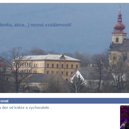
enka, akce...) nezná vzdálenosti!
covat
 den od kněze a vychovatele...