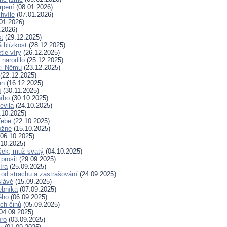
rpení
(08.01.2026)
hvíle
(07.01.2026)
01.2026)
.2026)
t
(29.12.2025)
 blízkost
(28.12.2025)
tle víry
(26.12.2025)
 narodilo
(25.12.2025)
či Němu
(23.12.2025)
(22.12.2025)
en
(16.12.2025)
í
(30.11.2025)
ního
(30.10.2025)
evila
(24.10.2025)
.10.2025)
Tebe
(22.10.2025)
ožné
(15.10.2025)
06.10.2025)
10.2025)
šek, muž svatý
(04.10.2025)
prosit
(29.09.2025)
íra
(25.09.2025)
od strachu a zastrašování
(24.09.2025)
slávě
(15.09.2025)
ebníka
(07.09.2025)
ěho
(06.09.2025)
ých činů
(05.09.2025)
04.09.2025)
bro
(03.09.2025)