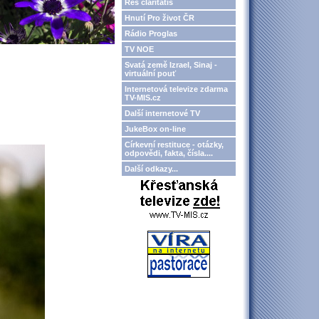
Res claritatis
Hnutí Pro život ČR
Rádio Proglas
TV NOE
Svatá země Izrael, Sinaj -
virtuální pouť
Internetová televize zdarma
TV-MIS.cz
Další internetové TV
JukeBox on-line
Církevní restituce - otázky,
odpovědi, fakta, čísla....
Další odkazy...