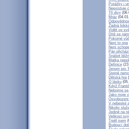
Porážky i ut
Neexistuje c
Tři divy
(06.
Mráz
(04.01
Odpovědnos
Žádná lidská
Vidět ve svě
Dítě se nám
Pokorné vů
Není to ona
Není schop
Pán přicház
Snášet bliž
Matka nepol
Definice
(23
Jenom pro 
Stejně nem
Dětská hra
(
O lásku
(05.
Když Franti
Nebojme se 
Jako moje v
Osvobozeni 
V nebeské 
Nikoliv služ
Jedině na n
Velikost sv
Trpěl jsem
(
Budoucí do