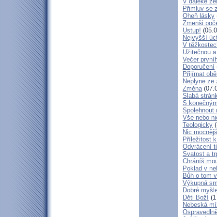
V daleké ze
Přimluv se 
Oheň lásky
Zmenši poče
Ustup!
(05.0
Nejvyšší úc
V těžkostec
Užitečnou a
Večer první
Doporučení
Přijímat obě
Neplyne ze 
Změna
(07.
Slabá strán
S konečným
Spolehnout
Vše nebo ni
Teologicky
(
Nic mocnějš
Příležitost k
Odvrácení t
Svatost a tr
Chráníš mou
Poklad v ne
Bůh o tom v
Výkupná sm
Dobré myšl
Děti Boží
(1
Nebeská mí
Ospravedlně