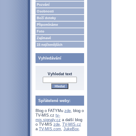
Pozvání
Osobnosti
Boží doteky
Připomínáme
Foto
Zajímavé
15 nejčtenějších
Vyhledávání
Vyhledat text
Spřátelené weby:
Blog o FATYMu
zde
, blog o
TV-MIS.cz
tv-
mis.signaly.cz
a další blog
o TV-MIS
zde
,
TV-MIS.cz
a
TV-MIS.com
,
JukeBox
.