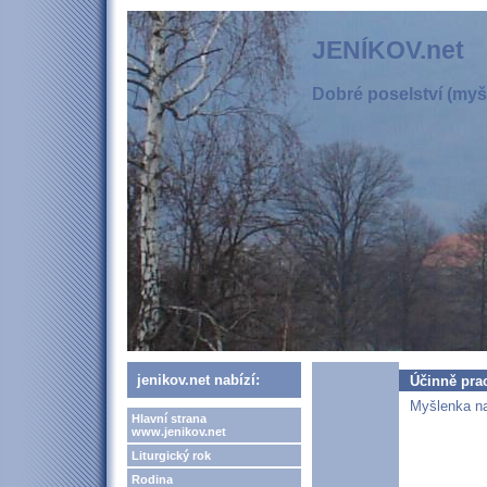
JENÍKOV.net
Dobré poselství (myšl
jenikov.net nabízí:
Účinně pra
Myšlenka na
Hlavní strana
www.jenikov.net
Liturgický rok
Rodina