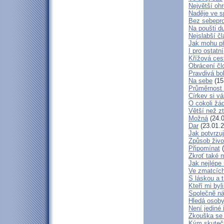
Největší oh
Naděje ve 
Bez sebepro
Na poušti d
Nejslabší č
Jak mohu př
I pro ostatní
Křížová ces
Obrácení čl
Pravdivá bo
Na sebe
(15
Průměrnost 
Církev si vá
O cokoli žá
Větší než zt
Možná
(24.0
Dar
(23.01.2
Jak potvrzuj
Způsob živo
Připomínat
(
Zkroť také 
Jak nejlépe
Ve zmatcích
S láskou a t
Kteří mi byl
Společně ná
Hledá osob
Není jediné 
Zkouška se
Kým skuteč