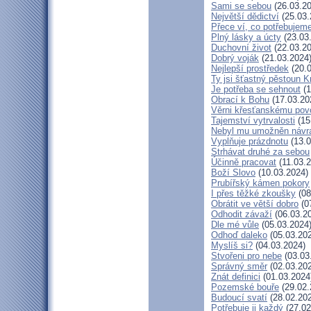
Sami se sebou
(26.03.20
Největší dědictví
(25.03.
Přece ví, co potřebujem
Plný lásky a úcty
(23.03
Duchovní život
(22.03.20
Dobrý voják
(21.03.2024
Nejlepší prostředek
(20.0
Ty jsi šťastný pěstoun K
Je potřeba se sehnout
(1
Obrací k Bohu
(17.03.20
Věrni křesťanskému pov
Tajemství vytrvalosti
(15
Nebyl mu umožněn návr
Vyplňuje prázdnotu
(13.0
Strhávat druhé za sebou
Účinně pracovat
(11.03.2
Boží Slovo
(10.03.2024)
Prubířský kámen pokory
I přes těžké zkoušky
(08
Obrátit ve větší dobro
(0
Odhodit závaží
(06.03.2
Dle mé vůle
(05.03.2024
Odhoď daleko
(05.03.20
Myslíš si?
(04.03.2024)
Stvořeni pro nebe
(03.03
Správný směr
(02.03.20
Znát definici
(01.03.2024
Pozemské bouře
(29.02.
Budoucí svatí
(28.02.20
Potřebuje ji každý
(27.02