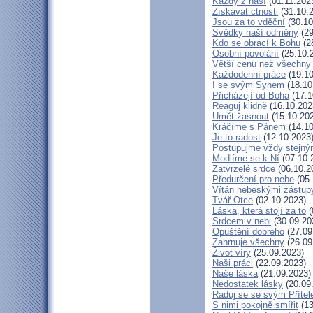
Každý z nás!
(01.11.202
Získávat ctnosti
(31.10.
Jsou za to vděční
(30.10
Svědky naší odměny
(29
Kdo se obrací k Bohu
(2
Osobní povolání
(25.10.
Větší cenu než všechny 
Každodenní práce
(19.10
I se svým Synem
(18.10
Přicházejí od Boha
(17.1
Reaguj klidně
(16.10.202
Umět žasnout
(15.10.20
Kráčíme s Pánem
(14.10
Je to radost
(12.10.2023
Postupujme vždy stejn
Modlíme se k Ní
(07.10.
Zatvrzelé srdce
(06.10.2
Předurčení pro nebe
(05.
Vítán nebeskými zástup
Tvář Otce
(02.10.2023)
Láska, která stojí za to
(
Srdcem v nebi
(30.09.20
Opuštění dobrého
(27.09
Zahrnuje všechny
(26.09
Život víry
(25.09.2023)
Naši práci
(22.09.2023)
Naše láska
(21.09.2023)
Nedostatek lásky
(20.09
Raduj se se svým Příte
S nimi pokojně smířit
(13