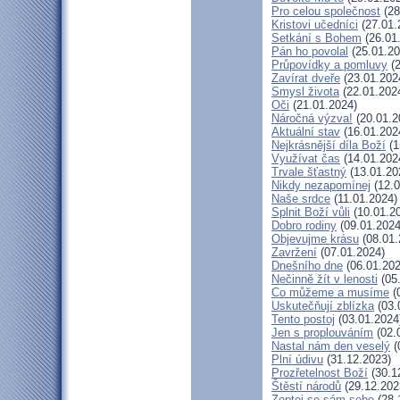
Pro celou společnost
(28
Kristovi učedníci
(27.01.
Setkání s Bohem
(26.01
Pán ho povolal
(25.01.20
Průpovídky a pomluvy
(2
Zavírat dveře
(23.01.202
Smysl života
(22.01.202
Oči
(21.01.2024)
Náročná výzva!
(20.01.2
Aktuální stav
(16.01.202
Nejkrásnější díla Boží
(1
Využívat čas
(14.01.202
Trvale šťastný
(13.01.20
Nikdy nezapomínej
(12.0
Naše srdce
(11.01.2024)
Splnit Boží vůli
(10.01.2
Dobro rodiny
(09.01.2024
Objevujme krásu
(08.01.
Zavržení
(07.01.2024)
Dnešního dne
(06.01.202
Nečinně žít v lenosti
(05
Co můžeme a musíme
(
Uskutečňují zblízka
(03.
Tento postoj
(03.01.2024
Jen s proplouváním
(02.
Nastal nám den veselý
(
Plní údivu
(31.12.2023)
Prozřetelnost Boží
(30.1
Štěstí národů
(29.12.202
Zeptej se sám sebe
(28.