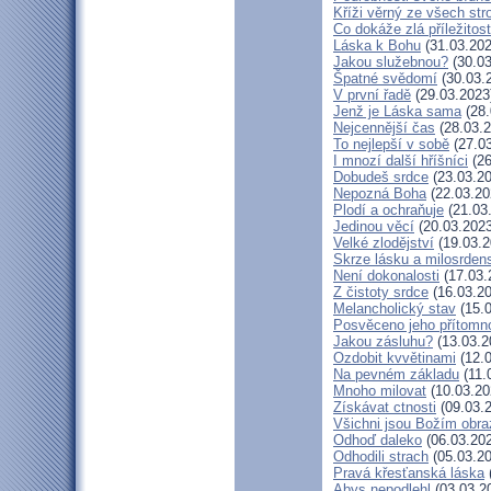
Kříži věrný ze všech st
Co dokáže zlá příležitost
Láska k Bohu
(31.03.202
Jakou služebnou?
(30.03
Špatné svědomí
(30.03.
V první řadě
(29.03.2023
Jenž je Láska sama
(28.
Nejcennější čas
(28.03.2
To nejlepší v sobě
(27.03
I mnozí další hříšníci
(26
Dobudeš srdce
(23.03.20
Nepozná Boha
(22.03.20
Plodí a ochraňuje
(21.03
Jedinou věcí
(20.03.2023
Velké zlodějství
(19.03.2
Skrze lásku a milosrdens
Není dokonalosti
(17.03.
Z čistoty srdce
(16.03.20
Melancholický stav
(15.0
Posvěceno jeho přítomn
Jakou zásluhu?
(13.03.2
Ozdobit kvvětinami
(12.0
Na pevném základu
(11.
Mnoho milovat
(10.03.20
Získávat ctnosti
(09.03.
Všichni jsou Božím obr
Odhoď daleko
(06.03.20
Odhodili strach
(05.03.20
Pravá křesťanská láska
Abys nepodlehl
(03.03.2