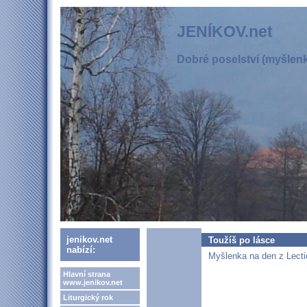
JENÍKOV.net
Dobré poselství (myšlenka
jenikov.net
Toužíš po lásce
nabízí:
Myšlenka na den z Lectio
Hlavní strana
www.jenikov.net
Liturgický rok