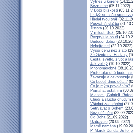
Vytneš u kořene
(14.11.
Beze mne
(05.11.2022)
V Boží blízkosti
(05.11.2
I když se naše srdce vzp
Hledal tvou tvář
(02.11.2
Posvátná služba
(31.10.
Jistota
(26.10.2022)
V milosti Boží
(25.10.20
Rozptyluje bouři
(24.10.2
Budoucí dobra
(23.10.20
Nebojte se!
(22.10.2022)
Vyšší cenu než zlato
(19
Ze života sv. Hedviky
(1
Cesta, světlo, život a lá
Jak veliký
(10.10.2022)
Mnohonásobně
(08.10.2
Proto také dítě bude na
Zavazuje a osvobozuje
(
Co budeš dnes dělat?
(0
Co je mým povoláním?
(
Pomáhat ostatním
(30.0
Michaeli, Gabrieli, Rafael
Chudí a služba chudým
(
Všichni zachráněni
(27.0
Setrvávat s Bohem
(23.0
Bez přičinění
(22.09.202
Od Boha
(21.09.2022)
Uzdravuje
(20.09.2022)
Marně namáhá
(19.09.20
P. Marek Dunda: Je to je