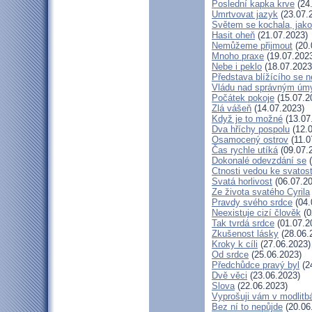
Poslední kapka krve
(24
Umrtvovat jazyk
(23.07.
Světem se kochala, jako
Hasit oheň
(21.07.2023)
Nemůžeme přijmout
(20.
Mnoho praxe
(19.07.202
Nebe i peklo
(18.07.2023
Představa blížícího se 
Vládu nad správným úm
Počátek pokoje
(15.07.2
Zlá vášeň
(14.07.2023)
Když je to možné
(13.07
Dva hříchy pospolu
(12.0
Osamocený ostrov
(11.0
Čas rychle utíká
(09.07.
Dokonalé odevzdání se
(
Ctnosti vedou ke svatost
Svatá horlivost
(06.07.20
Ze života svatého Cyrila
Pravdy svého srdce
(04.
Neexistuje cizí člověk
(0
Tak tvrdá srdce
(01.07.2
Zkušenost lásky
(28.06.
Kroky k cíli
(27.06.2023)
Od srdce
(25.06.2023)
Předchůdce pravý byl
(2
Dvě věci
(23.06.2023)
Slova
(22.06.2023)
Vyprošuji vám v modlitb
Bez ní to nepůjde
(20.06