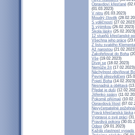
Opravdoví křesťané
(02.
(01.03.2023)
V nitru
(01.03.2023)
Moudrý člověk
(28.02.20
S vděčností
(27.02.2023
S výjimkou
(26.02.2023)
Škola lásky
(25.02.2023)
12 stupňů křesťanské po
Všechna jeho práce
(23.
Z listu svatého Klementa
Až narostou
(21.02.2023
Zakořeňovat do Boha
(20
Vše
(19.02.2023)
Dívej se
(18.02.2023)
Nemůže žít
(17.02.2023)
Náchylnost obviňovat B
Pevně přesvědčeni
(15.0
Pojetí Boha
(14.02.2023)
Nesnadná a obětavá
(13
Předat je duši
(12.02.202
Jitřenko spásy
(11.02.20
Pokorně přijímají
(10.02.
Opravdová lítost
(07.02.
Nevyčerpatelné požehná
Pravá křesťanská láska
Vypravuj o své práci
(31
Pravdivá pokora
(30.01.
Odpor
(29.01.2023)
Každá vlastnost vypadá 