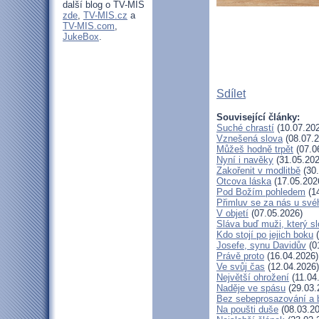
další blog o TV-MIS
zde
,
TV-MIS.cz
a
TV-MIS.com
,
JukeBox
.
Sdílet
Související články:
Suché chrastí
(10.07.20
Vznešená slova
(08.07.2
Můžeš hodně trpět
(07.0
Nyní i navěky
(31.05.202
Zakořenit v modlitbě
(30.
Otcova láska
(17.05.202
Pod Božím pohledem
(14
Přimluv se za nás u sv
V objetí
(07.05.2026)
Sláva buď muži, který sl
Kdo stojí po jejich boku
(
Josefe, synu Davidův
(0
Právě proto
(16.04.2026)
Ve svůj čas
(12.04.2026)
Největší ohrožení
(11.04
Naděje ve spásu
(29.03.
Bez sebeprosazování a b
Na poušti duše
(08.03.20