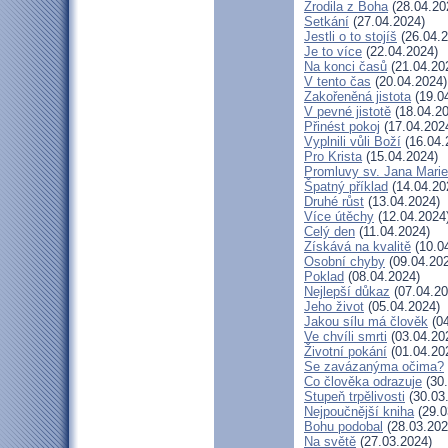
Zrodila z Boha
(28.04.20
Setkání
(27.04.2024)
Jestli o to stojíš
(26.04.2
Je to více
(22.04.2024)
Na konci časů
(21.04.20
V tento čas
(20.04.2024)
Zakořeněná jistota
(19.0
V pevné jistotě
(18.04.20
Přinést pokoj
(17.04.202
Vyplnili vůli Boží
(16.04.
Pro Krista
(15.04.2024)
Promluvy sv. Jana Marie 
Špatný příklad
(14.04.20
Druhé růst
(13.04.2024)
Více útěchy
(12.04.2024
Celý den
(11.04.2024)
Získává na kvalitě
(10.0
Osobní chyby
(09.04.20
Poklad
(08.04.2024)
Nejlepší důkaz
(07.04.20
Jeho život
(05.04.2024)
Jakou sílu má člověk
(04
Ve chvíli smrti
(03.04.20
Životní pokání
(01.04.20
Se zavázanýma očima?
Co člověka odrazuje
(30.
Stupeň trpělivosti
(30.03
Nejpoučnější kniha
(29.0
Bohu podobal
(28.03.202
Na světě
(27.03.2024)