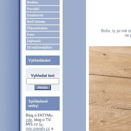
Rodina
Pozvání
Osobnosti
Boží doteky
Připomínáme
Bože, ty jsi mě s
Foto
ne 
Zajímavé
15 nejčtenějších
Vyhledávání
Vyhledat text
Spřátelené
weby:
Blog o FATYMu
zde
, blog o TV-
MIS.cz
tv-
mis.signaly.cz
a