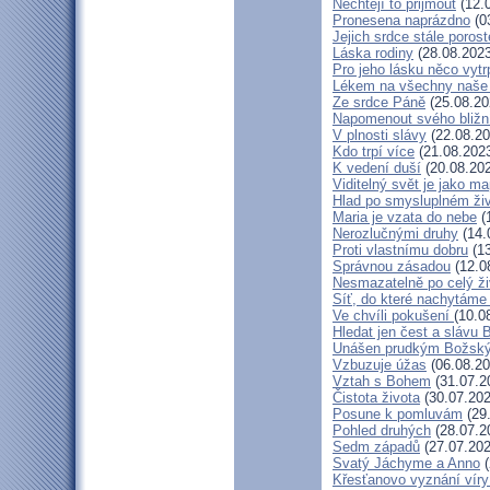
Nechtějí to přijmout
(12.
Pronesena naprázdno
(0
Jejich srdce stále porost
Láska rodiny
(28.08.2023
Pro jeho lásku něco vytr
Lékem na všechny naše
Ze srdce Páně
(25.08.20
Napomenout svého bližn
V plnosti slávy
(22.08.20
Kdo trpí více
(21.08.202
K vedení duší
(20.08.20
Viditelný svět je jako m
Hlad po smysluplném ži
Maria je vzata do nebe
(
Nerozlučnými druhy
(14.
Proti vlastnímu dobru
(13
Správnou zásadou
(12.0
Nesmazatelně po celý ži
Síť, do které nachytáme 
Ve chvíli pokušení
(10.0
Hledat jen čest a slávu 
Unášen prudkým Božsk
Vzbuzuje úžas
(06.08.20
Vztah s Bohem
(31.07.2
Čistota života
(30.07.202
Posune k pomluvám
(29
Pohled druhých
(28.07.2
Sedm západů
(27.07.202
Svatý Jáchyme a Anno
(
Křesťanovo vyznání víry