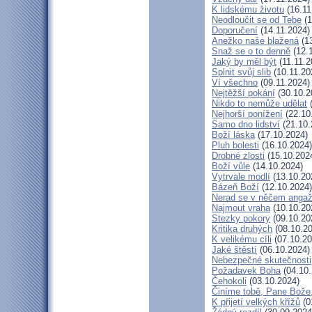
K lidskému životu
(16.11
Neodloučit se od Tebe
(1
Doporučení
(14.11.2024)
Anežko naše blažená
(13
Snaž se o to denně
(12.
Jaký by měl být
(11.11.2
Splnit svůj slib
(10.11.20
Ví všechno
(09.11.2024)
Nejtěžší pokání
(30.10.2
Nikdo to nemůže udělat
(
Nejhorší ponížení
(22.10
Samo dno lidství
(21.10.
Boží láska
(17.10.2024)
Pluh bolesti
(16.10.2024)
Drobné zlosti
(15.10.202
Boží vůle
(14.10.2024)
Vytrvale modlí
(13.10.20
Bázeň Boží
(12.10.2024)
Nerad se v něčem angaž
Najmout vraha
(10.10.20
Stezky pokory
(09.10.20
Kritika druhých
(08.10.20
K velikému cíli
(07.10.20
Jaké štěstí
(06.10.2024)
Nebezpečné skutečnosti
Požadavek Boha
(04.10.
Čehokoli
(03.10.2024)
Činíme tobě, Pane Bože,
K přijetí velkých křížů
(0