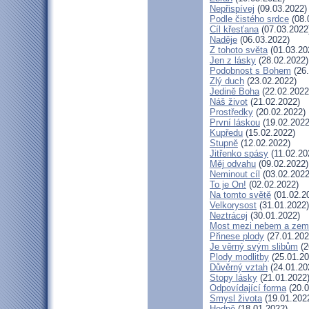
Nepřispívej
(09.03.2022)
Podle čistého srdce
(08.
Cíl křesťana
(07.03.2022
Naděje
(06.03.2022)
Z tohoto světa
(01.03.20
Jen z lásky
(28.02.2022)
Podobnost s Bohem
(26.
Zlý duch
(23.02.2022)
Jedině Boha
(22.02.2022
Náš život
(21.02.2022)
Prostředky
(20.02.2022)
První láskou
(19.02.2022
Kupředu
(15.02.2022)
Stupně
(12.02.2022)
Jitřenko spásy
(11.02.20
Měj odvahu
(09.02.2022)
Neminout cíl
(03.02.2022
To je On!
(02.02.2022)
Na tomto světě
(01.02.2
Velkorysost
(31.01.2022)
Neztrácej
(30.01.2022)
Most mezi nebem a zem
Přinese plody
(27.01.202
Je věrný svým slibům
(2
Plody modlitby
(25.01.20
Důvěrný vztah
(24.01.20
Stopy lásky
(21.01.2022
Odpovídající forma
(20.0
Smysl života
(19.01.202
Hodně
(18.01.2022)