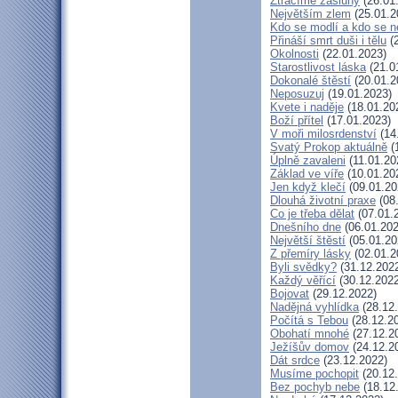
Ztrácíme zásluhy
(26.01
Největším zlem
(25.01.2
Kdo se modlí a kdo se n
Přináší smrt duši i tělu
(2
Okolnosti
(22.01.2023)
Starostlivost láska
(21.0
Dokonalé štěstí
(20.01.2
Neposuzuj
(19.01.2023)
Kvete i naděje
(18.01.20
Boží přítel
(17.01.2023)
V moři milosrdenství
(14
Svatý Prokop aktuálně
(
Úplně zavaleni
(11.01.20
Základ ve víře
(10.01.20
Jen když klečí
(09.01.20
Dlouhá životní praxe
(08
Co je třeba dělat
(07.01.
Dnešního dne
(06.01.202
Největší štěstí
(05.01.20
Z přemíry lásky
(02.01.2
Byli svědky?
(31.12.202
Každý věřící
(30.12.2022
Bojovat
(29.12.2022)
Nadějná vyhlídka
(28.12
Počítá s Tebou
(28.12.2
Obohatí mnohé
(27.12.2
Ježíšův domov
(24.12.2
Dát srdce
(23.12.2022)
Musíme pochopit
(20.12
Bez pochyb nebe
(18.12