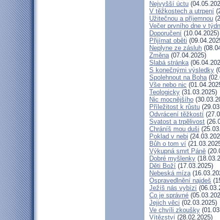
Nejvyšší úctu
(04.05.202
V těžkostech a utrpení
(
Užitečnou a příjemnou
(2
Večer prvního dne v týd
Doporučení
(10.04.2025)
Přijímat oběti
(09.04.202
Neplyne ze zásluh
(08.0
Změna
(07.04.2025)
Slabá stránka
(06.04.202
S konečnými výsledky
(
Spolehnout na Boha
(02.
Vše nebo nic
(01.04.202
Teologicky
(31.03.2025)
Nic mocnějšího
(30.03.2
Příležitost k růstu
(29.03
Odvrácení těžkostí
(27.0
Svatost a trpělivost
(26.
Chráníš mou duši
(25.03
Poklad v nebi
(24.03.202
Bůh o tom ví
(21.03.202
Výkupná smrt Páně
(20.
Dobré myšlenky
(18.03.
Děti Boží
(17.03.2025)
Nebeská míza
(16.03.20
Ospravedlnění najdeš
(1
Ježíš nás vybízí
(06.03.
Co je správné
(05.03.202
Jejich věci
(02.03.2025)
Ve chvíli zkoušky
(01.03
Vítězství
(28.02.2025)