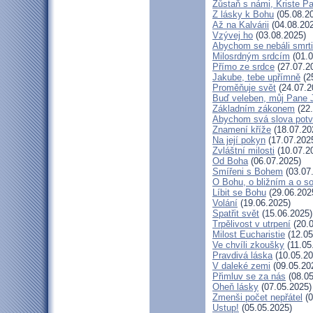
Zůstaň s námi, Kriste P
Z lásky k Bohu
(05.08.2
Až na Kalvárii
(04.08.20
Vzývej ho
(03.08.2025)
Abychom se nebáli smrti
Milosrdným srdcím
(01.0
Přímo ze srdce
(27.07.2
Jakube, tebe upřímně
(2
Proměňuje svět
(24.07.2
Buď veleben, můj Pane J
Základním zákonem
(22.
Abychom svá slova potvr
Znamení kříže
(18.07.20
Na její pokyn
(17.07.202
Zvláštní milosti
(10.07.2
Od Boha
(06.07.2025)
Smířeni s Bohem
(03.07
O Bohu, o bližním a o s
Líbit se Bohu
(29.06.202
Volání
(19.06.2025)
Spatřit svět
(15.06.2025)
Trpělivost v utrpení
(20.0
Milost Eucharistie
(12.05
Ve chvíli zkoušky
(11.05
Pravdivá láska
(10.05.20
V daleké zemi
(09.05.20
Přimluv se za nás
(08.05
Oheň lásky
(07.05.2025)
Zmenši počet nepřátel
(0
Ustup!
(05.05.2025)