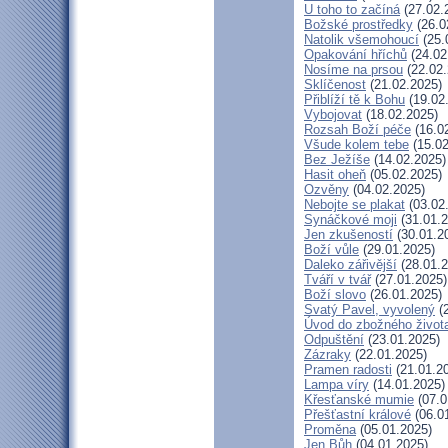
U toho to začíná
(27.02.
Božské prostředky
(26.0
Natolik všemohoucí
(25.
Opakování hříchů
(24.02
Nosíme na prsou
(22.02.
Sklíčenost
(21.02.2025)
Přiblíží tě k Bohu
(19.02
Vybojovat
(18.02.2025)
Rozsah Boží péče
(16.0
Všude kolem tebe
(15.02
Bez Ježíše
(14.02.2025)
Hasit oheň
(05.02.2025)
Ozvěny
(04.02.2025)
Nebojte se plakat
(03.02
Synáčkové moji
(31.01.2
Jen zkušeností
(30.01.2
Boží vůle
(29.01.2025)
Daleko zářivější
(28.01.2
Tváří v tvář
(27.01.2025)
Boží slovo
(26.01.2025)
Svatý Pavel, vyvolený
(2
Úvod do zbožného život
Odpuštění
(23.01.2025)
Zázraky
(22.01.2025)
Pramen radosti
(21.01.2
Lampa víry
(14.01.2025)
Křesťanské mumie
(07.0
Přešťastní králové
(06.0
Proměna
(05.01.2025)
Jen Bůh
(04.01.2025)