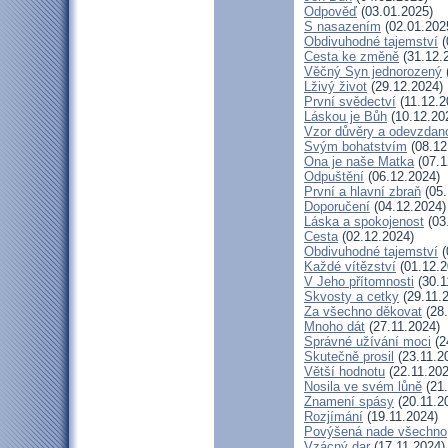
Odpověď
(03.01.2025)
S nasazením
(02.01.202
Obdivuhodné tajemství
(
Cesta ke změně
(31.12.
Věčný Syn jednorozený
Lživý život
(29.12.2024)
První svědectví
(11.12.2
Láskou je Bůh
(10.12.20
Vzor důvěry a odevzdano
Svým bohatstvím
(08.12
Ona je naše Matka
(07.1
Odpuštění
(06.12.2024)
První a hlavní zbraň
(05.
Doporučení
(04.12.2024)
Láska a spokojenost
(03
Cesta
(02.12.2024)
Obdivuhodné tajemství
(
Každé vítězství
(01.12.2
V Jeho přítomnosti
(30.1
Skvosty a cetky
(29.11.
Za všechno děkovat
(28.
Mnoho dát
(27.11.2024)
Správné užívání moci
(2
Skutečně prosil
(23.11.2
Větší hodnotu
(22.11.202
Nosila ve svém lůně
(21.
Znamení spásy
(20.11.2
Rozjímání
(19.11.2024)
Povýšená nade všechno
Vzácný dar
(17.11.2024)