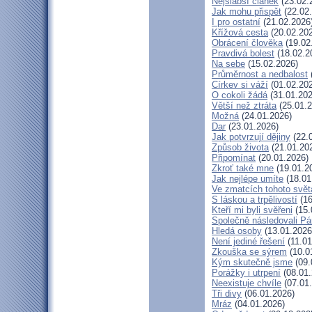
Nejslabší článek
(23.02.
Jak mohu přispět
(22.02
I pro ostatní
(21.02.2026
Křížová cesta
(20.02.20
Obrácení člověka
(19.02
Pravdivá bolest
(18.02.2
Na sebe
(15.02.2026)
Průměrnost a nedbalost
Církev si váží
(01.02.20
O cokoli žádá
(31.01.202
Větší než ztráta
(25.01.2
Možná
(24.01.2026)
Dar
(23.01.2026)
Jak potvrzují dějiny
(22.
Způsob života
(21.01.20
Připomínat
(20.01.2026)
Zkroť také mne
(19.01.2
Jak nejlépe umíte
(18.01
Ve zmatcích tohoto svět
S láskou a trpělivostí
(16
Kteří mi byli svěřeni
(15.
Společně následovali P
Hledá osoby
(13.01.2026
Není jediné řešení
(11.01
Zkouška se sýrem
(10.0
Kým skutečně jsme
(09.
Porážky i utrpení
(08.01.
Neexistuje chvíle
(07.01
Tři divy
(06.01.2026)
Mráz
(04.01.2026)