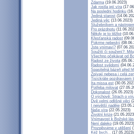
Zdarma
(19.06.2023)
Jak rostla její víra
(17.06
Na poslední hodinku
(16.
Jediná starost
(14.06.20
Jediná věc
(13.06.2023)
Služebníkem a nástroje
Pro prázdnotu
(11.06.202
Někdy je to těžké
(10.06
Křesťanská radost
(09.0
Pokrme nebeský
(08.06.
Jste vnímaví?
(07.06.20
Soužití či soužení?: Milu
Všechno očekávat od B
Radost ze života
(05.06.
Radost svědomí
(04.06.
Spasitelná bázeň před h
Zpívají nebesa i celá z
Tisíckráte pozdravujem 
Ita missa est
(30.05.202
Potřeba milovat
(27.05.2
Dokonalost
(26.05.2023)
O výchově: Strach o víru 
Dvě velmi odlišné věci
(2
I největší naděje
(23.05.
Naše víra
(22.05.2023)
Životní krize
(21.05.2023
Vnímavost k Božské lásc
Není daleko
(19.05.2023
Prozpěvujme v utěšení
(
Kéž bych...
(17.05.2023)