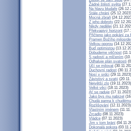
Žádné štěstí světa
(27.1
Na hlavu bludaře
(26.12.
Stále chrání
(25.12.2023
Mocná zbraň
(24.12.202
Z jeho dobroty
(22.12.20
Nikdy nedělej
(21.12.202
Překvapivý horizont
(17.
Přičteno jako pokání za 
Pramen Božího milosrde
Velkou oporou
(14.12.20
Buď optimistou
(13.12.2
Dobudeme věčnost
(11.1
S radostí a mlčením
(10.
Odhaluje plán svatosti
(0
Učí se milovat
(30.11.20
Duchovní radost
(30.11.
Nosí v srdci
(29.11.2023
Závistivý a svatý
(20.11.
Největší zlo
(19.11.2023)
Velké věci
(18.11.2023)
Ať se raduje
(17.11.2023
Jako bys mu nabízel
(16
Chudá panna k chudému 
Rozlišování
(12.11.2023)
Vlastním jménem
(11.11
Zrcadlo
(08.11.2023)
Vládce
(07.11.2023)
Jim v tom brání
(04.11.2
Dokonalá pokora
(03.11.