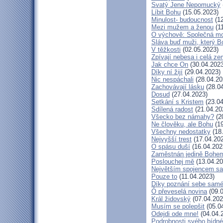
Svatý Jene Nepomucký
Líbit Bohu
(15.05.2023)
Minulost- budoucnost
(12
Mezi mužem a ženou
(11
O výchově: Společná modl
Sláva buď muži, který Bo
V těžkosti
(02.05.2023)
Zpívají nebesa i celá z
Jak chce On
(30.04.2023
Díky ní žijí
(29.04.2023)
Nic nespáchali
(28.04.20
Zachovávají lásku
(28.04
Dosud
(27.04.2023)
Setkání s Kristem
(23.04
Sdílená radost
(21.04.20
Všecko bez námahy?
(2
Ne člověku, ale Bohu
(19
Všechny nedostatky
(18
Nejvyšší trest
(17.04.20
O spásu duší
(16.04.202
Zaměstnán jedině Bohe
Poslouchej mě
(13.04.20
Největším spojencem sa
Pouze to
(11.04.2023)
Díky poznání sebe sam
Ó převeselá novina
(09.0
Král židovský
(07.04.202
Musím se polepšit
(05.0
Odejdi ode mne!
(04.04.
Podrobnosti svého bídné