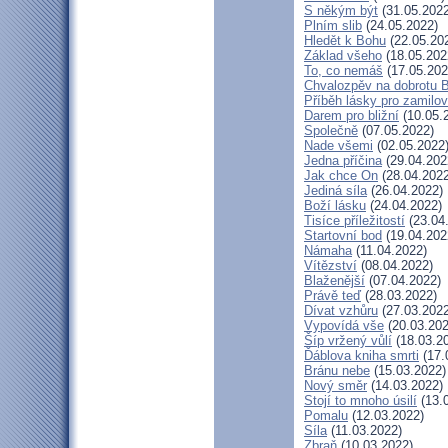
S někým být
(31.05.2022
Plním slib
(24.05.2022)
Hledět k Bohu
(22.05.20
Základ všeho
(18.05.202
To, co nemáš
(17.05.202
Chvalozpěv na dobrotu 
Příběh lásky pro zamilo
Darem pro bližní
(10.05.
Společně
(07.05.2022)
Nade všemi
(02.05.2022
Jedna příčina
(29.04.202
Jak chce On
(28.04.2022
Jediná síla
(26.04.2022)
Boží lásku
(24.04.2022)
Tisíce příležitostí
(23.04
Startovní bod
(19.04.202
Námaha
(11.04.2022)
Vítězství
(08.04.2022)
Blaženější
(07.04.2022)
Právě teď
(28.03.2022)
Dívat vzhůru
(27.03.2022
Vypovídá vše
(20.03.202
Šíp vržený vůlí
(18.03.2
Ďáblova kniha smrti
(17.
Bránu nebe
(15.03.2022)
Nový směr
(14.03.2022)
Stojí to mnoho úsilí
(13.
Pomalu
(12.03.2022)
Síla
(11.03.2022)
Zbraň
(10.03.2022)