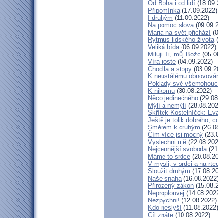
Od Boha i od lidí
(18.09.
Připomínka
(17.09.2022)
I druhým
(11.09.2022)
Na pomoc slova
(09.09.
Maria na svět přichází
(0
Rytmus lidského života
(
Veliká bída
(06.09.2022)
Miluji Ti, můj Bože
(05.0
Víra roste
(04.09.2022)
Chodila a stopy
(03.09.2
K neustálému obnovová
Poklady své všemohouc
K nikomu
(30.08.2022)
Něco jedinečného
(29.08
Mýlí a nemýlí
(28.08.202
Skřítek Kostelníček: Eva
Ještě je tolik dobrého, c
Směrem k druhým
(26.0
Čím více jsi mocný
(23.
Vyslechni mě
(22.08.202
Nejcennější svoboda
(21
Máme to srdce
(20.08.20
V mysli, v srdci a na rte
Sloužit druhým
(17.08.20
Naše snaha
(16.08.2022
Přirozený zákon
(15.08.
Neproplouvej
(14.08.202
Nezpychni!
(12.08.2022)
Kdo neslyší
(11.08.2022)
Cíl znáte
(10.08.2022)