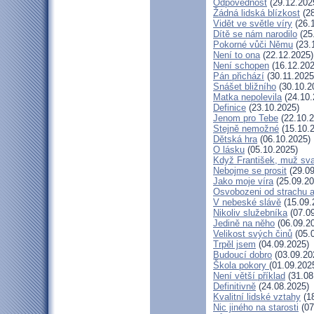
Odpovědnost
(29.12.202
Žádná lidská blízkost
(28
Vidět ve světle víry
(26.
Dítě se nám narodilo
(25
Pokorné vůči Němu
(23.
Není to ona
(22.12.2025)
Není schopen
(16.12.202
Pán přichází
(30.11.2025
Snášet bližního
(30.10.2
Matka nepolevila
(24.10.
Definice
(23.10.2025)
Jenom pro Tebe
(22.10.2
Stejně nemožné
(15.10.
Dětská hra
(06.10.2025)
O lásku
(05.10.2025)
Když František, muž sv
Nebojme se prosit
(29.09
Jako moje víra
(25.09.20
Osvobozeni od strachu a
V nebeské slávě
(15.09.
Nikoliv služebníka
(07.09
Jedině na něho
(06.09.2
Velikost svých činů
(05.
Trpěl jsem
(04.09.2025)
Budoucí dobro
(03.09.20
Škola pokory
(01.09.202
Není větší příklad
(31.08
Definitivně
(24.08.2025)
Kvalitní lidské vztahy
(18
Nic jiného na starosti
(07