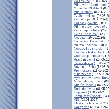
Po zásluze
(06.06.2024)
Přispívá k očistě srdce
(
O mnoho důležitější
(04.
Vůči bližnímu
(03.06.202
Zvláštní milosti
(02.06.2
Zachraňuje
(29.05.2024)
Poznat vyvolené
(28.05.
Přijímá stále novou sílu
(
Závažnější a těžší
(26.0
Děláš-li to z lásky
(25.05
Nezahálí
(20.05.2024)
Na našeho Pána
(19.05.
Vnitřně i navenek
(18.05
Neobjevil ve skutcích
(17
Dokonalá láska
(16.05.2
Uspokojují sebelásku
(15
Pravý misionář
(14.05.20
Jako zahrada
(13.05.202
Důvěřujte Bohu
(12.05.2
Pro křesťana
(11.05.2024
S úsměvem
(10.05.2024
Vynahrazovat své hřích
Malé výbuchy hněvu
(08
Kristův učedník
(07.05.2
Rada do života
(06.05.20
Odpověď
(05.05.2024)
Jemným způsobem
(04.
Klíč
(03.05.2024)
Ubožáci a hříšníci
(02.05
Každý den
(29.04.2024)