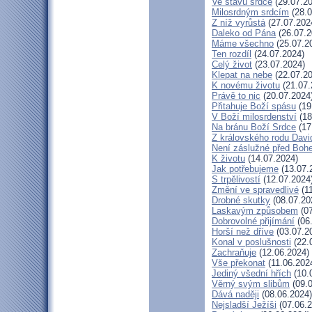
Ve stavu srdce
(29.07.20
Milosrdným srdcím
(28.0
Z níž vyrůstá
(27.07.202
Daleko od Pána
(26.07.2
Máme všechno
(25.07.2
Ten rozdíl
(24.07.2024)
Celý život
(23.07.2024)
Klepat na nebe
(22.07.20
K novému životu
(21.07.
Právě to nic
(20.07.2024
Přitahuje Boží spásu
(19
V Boží milosrdenství
(18
Na bránu Boží Srdce
(17
Z královského rodu Davi
Není záslužné před Boh
K životu
(14.07.2024)
Jak potřebujeme
(13.07.
S trpělivostí
(12.07.2024
Změní ve spravedlivé
(11
Drobné skutky
(08.07.20
Laskavým způsobem
(07
Dobrovolné přijímání
(06
Horší než dříve
(03.07.2
Konal v poslušnosti
(22.
Zachraňuje
(12.06.2024)
Vše překonat
(11.06.202
Jediný všední hřích
(10.
Věrný svým slibům
(09.0
Dává naději
(08.06.2024)
Nejsladší Ježíši
(07.06.2