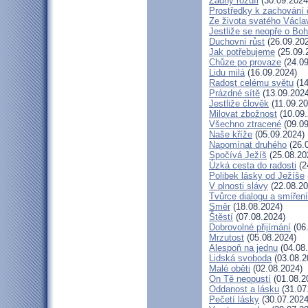
Žádný rozdíl
(30.09.2024
Prostředky k zachování 
Ze života svatého Václa
Jestliže se neopře o Bo
Duchovní růst
(26.09.20
Jak potřebujeme
(25.09.
Chůze po provaze
(24.09
Lidu milá
(16.09.2024)
Radost celému světu
(14
Prázdné sítě
(13.09.2024
Jestliže člověk
(11.09.20
Milovat zbožnost
(10.09.
Všechno ztracené
(09.09
Naše kříže
(05.09.2024)
Napomínat druhého
(26.
Spočívá Ježíš
(25.08.20
Úzká cesta do radosti
(2
Polibek lásky od Ježíše
V plnosti slávy
(22.08.20
Tvůrce dialogu a smíření
Směr
(18.08.2024)
Štěstí
(07.08.2024)
Dobrovolné přijímání
(06
Mrzutost
(05.08.2024)
Alespoň na jednu
(04.08
Lidská svoboda
(03.08.2
Malé oběti
(02.08.2024)
On Tě neopustí
(01.08.2
Oddanost a lásku
(31.07
Pečetí lásky
(30.07.2024