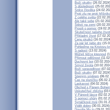
Boží skutky
(26.02.2024
S důsledností
(25.02.202
Srdce člověka
(24.02.20
Proti zlu ne proti hříšník
Z celého světa
(22.02.20
Ale také sebe
(21.02.202
Štěstí na zemi
(20.02.20
Prosili o pomoc
(19.02.2
Skutečnost našeho živo
Příkladný život
(17.02.20
Cenu skutků
(16.02.2024
Za pár let nebo dní
(15.0
Pohleďme na Kristovu k
S radostí
(13.02.2024)
Můžeš těžce klesnout
(1
Přijmout odlišnost
(11.02
Duchovní boj
(10.02.202
Smysl života
(10.02.202
Boží spravedlnost
(07.02
Boží skutky
(07.02.2024
Stejným směrem
(06.02.
Čas na sluníčku
(05.02.
Laskavost
(04.02.2024)
Obchod s Pánem Bohe
Uskutečňují zblízka
(03.
V Pánově lásce
(02.02.2
S pomocí shůry
(01.02.2
Synáčkové moji
(31.01.2
Vidět dobro
(30.01.2024)
Dovolte Mu to
(29.01.20