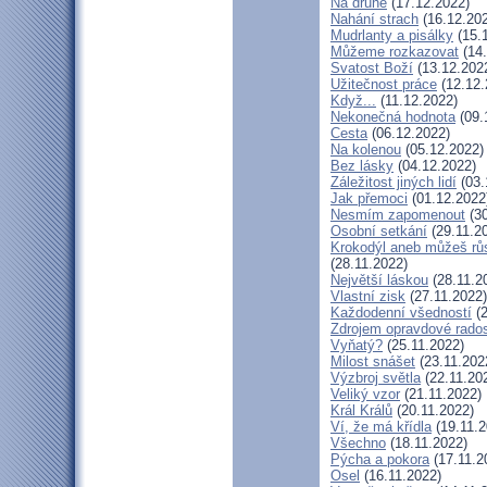
Na druhé
(17.12.2022)
Nahání strach
(16.12.20
Mudrlanty a pisálky
(15.
Můžeme rozkazovat
(14.
Svatost Boží
(13.12.202
Užitečnost práce
(12.12.
Když...
(11.12.2022)
Nekonečná hodnota
(09.
Cesta
(06.12.2022)
Na kolenou
(05.12.2022)
Bez lásky
(04.12.2022)
Záležitost jiných lidí
(03.
Jak přemoci
(01.12.2022
Nesmím zapomenout
(30
Osobní setkání
(29.11.2
Krokodýl aneb můžeš růs
(28.11.2022)
Největší láskou
(28.11.2
Vlastní zisk
(27.11.2022)
Každodenní všedností
(2
Zdrojem opravdové radost
Vyňatý?
(25.11.2022)
Milost snášet
(23.11.202
Výzbroj světla
(22.11.20
Veliký vzor
(21.11.2022)
Král Králů
(20.11.2022)
Ví, že má křídla
(19.11.2
Všechno
(18.11.2022)
Pýcha a pokora
(17.11.2
Osel
(16.11.2022)