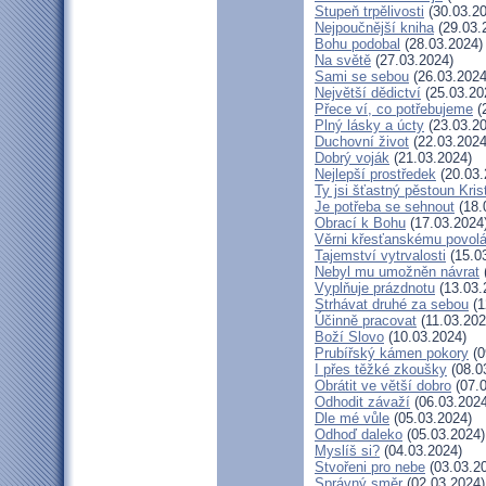
Stupeň trpělivosti
(30.03.20
Nejpoučnější kniha
(29.03.
Bohu podobal
(28.03.2024)
Na světě
(27.03.2024)
Sami se sebou
(26.03.2024
Největší dědictví
(25.03.20
Přece ví, co potřebujeme
(
Plný lásky a úcty
(23.03.20
Duchovní život
(22.03.2024
Dobrý voják
(21.03.2024)
Nejlepší prostředek
(20.03.
Ty jsi šťastný pěstoun Kri
Je potřeba se sehnout
(18.
Obrací k Bohu
(17.03.2024
Věrni křesťanskému povolá
Tajemství vytrvalosti
(15.0
Nebyl mu umožněn návrat
Vyplňuje prázdnotu
(13.03.
Strhávat druhé za sebou
(1
Účinně pracovat
(11.03.202
Boží Slovo
(10.03.2024)
Prubířský kámen pokory
(0
I přes těžké zkoušky
(08.0
Obrátit ve větší dobro
(07.0
Odhodit závaží
(06.03.2024
Dle mé vůle
(05.03.2024)
Odhoď daleko
(05.03.2024)
Myslíš si?
(04.03.2024)
Stvořeni pro nebe
(03.03.2
Správný směr
(02.03.2024)