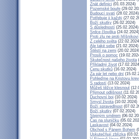
Znát definici
(01.03.2024)
Pozemské bouře
(29.02.20
Budoucí svatí
(28.02.2024)
Potřebuje ji každý
(27.02.2
Boží skutky
(26.02.2024)
S důsledností
(25.02.2024)
Srdce člověka
(24.02.2024
Proti zlu ne proti hříšníkovi
Z celého světa
(22.02.2024
Ale také sebe
(21.02.2024)
Štěstí na zemi
(20.02.2024
Prosili o pomoc
(19.02.202
Skutečnost našeho života
(
Příkladný život
(17.02.2024
Cenu skutků
(16.02.2024)
Za pár let nebo dní
(15.02.
Pohleďme na Kristovu krev
S radostí
(13.02.2024)
Můžeš těžce klesnout
(12.
Přijmout odlišnost
(11.02.2
Duchovní boj
(10.02.2024)
Smysl života
(10.02.2024)
Boží spravedlnost
(07.02.2
Boží skutky
(07.02.2024)
Stejným směrem
(06.02.20
Čas na sluníčku
(05.02.202
Laskavost
(04.02.2024)
Obchod s Pánem Bohem
(
Uskutečňují zblízka
(03.02
V Pánově lásce
(02.02.202