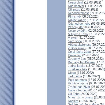
Nezpychni!
(12.08.2022)
Kdo neslyší
(11.08.2022)
Cíl znáte
(10.08.2022)
Neoddělitelnost
(09.08.202
Plni chyb
(08.08.2022)
Kdyby každý
(07.08.2022)
Odchod do nebe
(06.08.20
Vzácný dar
(03.08.2022)
Nelze vyjádřit
(02.08.2022)
Milujeme Toho
(01.08.2022
V okolí
(31.07.2022)
Sám sobě
(30.07.2022)
Věčná blaženost
(29.07.20
Z Boží rukou
(28.07.2022)
Co si láska žádá
(27.07.20
Právě teď
(26.07.2022)
Ztracený čas
(25.07.2022)
Bůh aby byl Bohem
(17.07
Jedna kapka
(16.07.2022)
Trpělivě a tiše
(15.07.2022)
Účast
(14.07.2022)
Je-li nutné
(13.07.2022)
Pojď se mnou
(12.07.2022)
Vichřice pýchy
(08.07.2022
Změní náš život
(07.07.202
Nade všechno
(01.07.2022
Od Tebe
(24.06.2022)
Mnozí žijí v omylu
(23.06.2
Násilím
(19.06.2022)
Srdcím Ježíše a Marie
(18.