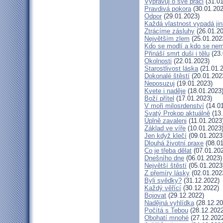
Vypravuj o své práci
(31.01
Pravdivá pokora
(30.01.202
Odpor
(29.01.2023)
Každá vlastnost vypadá ji
Ztrácíme zásluhy
(26.01.20
Největším zlem
(25.01.202
Kdo se modlí a kdo se nem
Přináší smrt duši i tělu
(23.
Okolnosti
(22.01.2023)
Starostlivost láska
(21.01.
Dokonalé štěstí
(20.01.202
Neposuzuj
(19.01.2023)
Kvete i naděje
(18.01.2023
Boží přítel
(17.01.2023)
V moři milosrdenství
(14.01
Svatý Prokop aktuálně
(13.
Úplně zavaleni
(11.01.2023
Základ ve víře
(10.01.2023
Jen když klečí
(09.01.2023
Dlouhá životní praxe
(08.01
Co je třeba dělat
(07.01.20
Dnešního dne
(06.01.2023)
Největší štěstí
(05.01.2023
Z přemíry lásky
(02.01.202
Byli svědky?
(31.12.2022)
Každý věřící
(30.12.2022)
Bojovat
(29.12.2022)
Nadějná vyhlídka
(28.12.20
Počítá s Tebou
(28.12.2022
Obohatí mnohé
(27.12.202