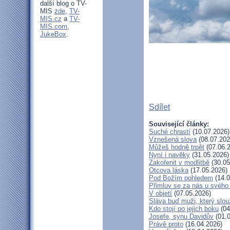
další blog o TV-
MIS
zde
,
TV-
MIS.cz
a
TV-
MIS.com
,
JukeBox
.
Sdílet
Související články:
Suché chrastí
(10.07.2026)
Vznešená slova
(08.07.202
Můžeš hodně trpět
(07.06.
Nyní i navěky
(31.05.2026)
Zakořenit v modlitbě
(30.05
Otcova láska
(17.05.2026)
Pod Božím pohledem
(14.0
Přimluv se za nás u svého
V objetí
(07.05.2026)
Sláva buď muži, který slou
Kdo stojí po jejich boku
(04
Josefe, synu Davidův
(01.0
Právě proto
(16.04.2026)