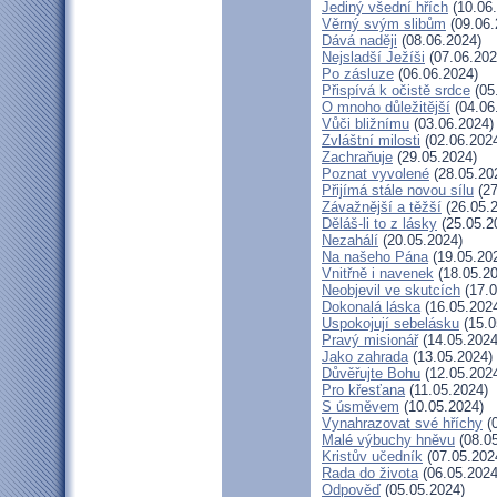
Jediný všední hřích
(10.06
Věrný svým slibům
(09.06.
Dává naději
(08.06.2024)
Nejsladší Ježíši
(07.06.202
Po zásluze
(06.06.2024)
Přispívá k očistě srdce
(05
O mnoho důležitější
(04.06
Vůči bližnímu
(03.06.2024)
Zvláštní milosti
(02.06.202
Zachraňuje
(29.05.2024)
Poznat vyvolené
(28.05.20
Přijímá stále novou sílu
(27
Závažnější a těžší
(26.05.
Děláš-li to z lásky
(25.05.2
Nezahálí
(20.05.2024)
Na našeho Pána
(19.05.20
Vnitřně i navenek
(18.05.20
Neobjevil ve skutcích
(17.0
Dokonalá láska
(16.05.202
Uspokojují sebelásku
(15.0
Pravý misionář
(14.05.2024
Jako zahrada
(13.05.2024)
Důvěřujte Bohu
(12.05.202
Pro křesťana
(11.05.2024)
S úsměvem
(10.05.2024)
Vynahrazovat své hříchy
(0
Malé výbuchy hněvu
(08.05
Kristův učedník
(07.05.202
Rada do života
(06.05.2024
Odpověď
(05.05.2024)