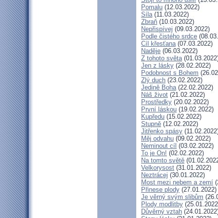
Pomalu
(12.03.2022)
Síla
(11.03.2022)
Zbraň
(10.03.2022)
Nepřispívej
(09.03.2022)
Podle čistého srdce
(08.03
Cíl křesťana
(07.03.2022)
Naděje
(06.03.2022)
Z tohoto světa
(01.03.2022
Jen z lásky
(28.02.2022)
Podobnost s Bohem
(26.02
Zlý duch
(23.02.2022)
Jedině Boha
(22.02.2022)
Náš život
(21.02.2022)
Prostředky
(20.02.2022)
První láskou
(19.02.2022)
Kupředu
(15.02.2022)
Stupně
(12.02.2022)
Jitřenko spásy
(11.02.2022
Měj odvahu
(09.02.2022)
Neminout cíl
(03.02.2022)
To je On!
(02.02.2022)
Na tomto světě
(01.02.202
Velkorysost
(31.01.2022)
Neztrácej
(30.01.2022)
Most mezi nebem a zemí
(
Přinese plody
(27.01.2022)
Je věrný svým slibům
(26.
Plody modlitby
(25.01.2022
Důvěrný vztah
(24.01.2022