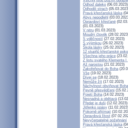
Všichni jsou Božím obraz
Odhoď daleko
(06.03.2023)
Odhodili strach
(05.03.2023
Pravá křesťanská láska
(04
Abys nepodlehl
(03.03.202
Opravdoví křesťané
(02.03
(01.03.2023)
V nitru
(01.03.2023)
Moudrý člověk
(28.02.2023
S vděčností
(27.02.2023)
S výjimkou
(26.02.2023)
Škola lásky
(25.02.2023)
12 stupňů křesťanské poko
Všechna jeho práce
(23.02
Z listu svatého Klementa I.
Až narostou
(21.02.2023)
Zakořeňovat do Boha
(20.0
Vše
(19.02.2023)
Dívej se
(18.02.2023)
Nemůže žít
(17.02.2023)
Náchylnost obviňovat Boh
Pevně přesvědčeni
(15.02.
Pojetí Boha
(14.02.2023)
Nesnadná a obětavá
(13.02
Předat je duši
(12.02.2023)
Jitřenko spásy
(11.02.2023
Pokorně přijímají
(10.02.20
Opravdová lítost
(07.02.20
Nevyčerpatelné požehnání
Pravá křesťanská láska
(04