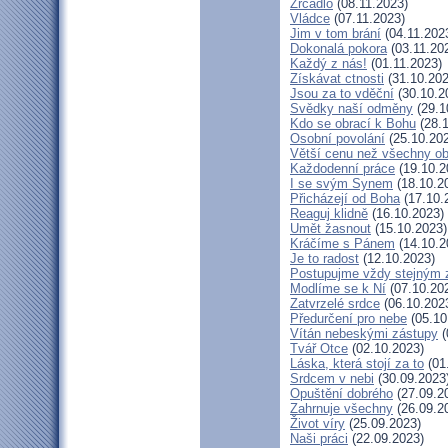
Zrcadlo
(08.11.2023)
Vládce
(07.11.2023)
Jim v tom brání
(04.11.202
Dokonalá pokora
(03.11.20
Každý z nás!
(01.11.2023)
Získávat ctnosti
(31.10.202
Jsou za to vděční
(30.10.2
Svědky naší odměny
(29.1
Kdo se obrací k Bohu
(28.1
Osobní povolání
(25.10.20
Větší cenu než všechny ob
Každodenní práce
(19.10.2
I se svým Synem
(18.10.2
Přicházejí od Boha
(17.10.
Reaguj klidně
(16.10.2023)
Umět žasnout
(15.10.2023)
Kráčíme s Pánem
(14.10.2
Je to radost
(12.10.2023)
Postupujme vždy stejným
Modlíme se k Ní
(07.10.20
Zatvrzelé srdce
(06.10.202
Předurčení pro nebe
(05.10
Vítán nebeskými zástupy
(
Tvář Otce
(02.10.2023)
Láska, která stojí za to
(01
Srdcem v nebi
(30.09.2023
Opuštění dobrého
(27.09.2
Zahrnuje všechny
(26.09.2
Život víry
(25.09.2023)
Naši práci
(22.09.2023)