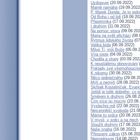
Uzdravuje
(20.09.2022)
Marně namáhá
(19.09.2022
P. Marek Dunda: Je to jedn
Od Boha i od lidí
(18.09.20
Připomínka
(17.09.2022)
I druhým
(11.09.2022)
Na pomoc slova
(09.09.202
Maria na svět přichází
(08.
Rytmus lidského života
(07
Veliká bída
(06.09.2022)
Miluji Ti, můj Bože
(05.09.
Víra roste
(04.09.2022)
Chodila a stopy
(03.09.202
K neustálému obnovování
(
Poklady své všemohoucnos
K nikomu
(30.08.2022)
Něco jedinečného
(29.08.2
Mýlí a nemýlí
(28.08.2022)
Skřítek Kostelníček: Evange
Ještě je tolik dobrého, co 
Směrem k druhým
(26.08.2
Čím více jsi mocný
(23.08.
Vyslechni mě
(22.08.2022)
Nejcennější svoboda
(21.0
Máme to srdce
(20.08.2022
V mysli, v srdci a na rtech
Sloužit druhým
(17.08.2022
Naše snaha
(16.08.2022)
Přirozený zákon
(15.08.202
Neproplouvej
(14.08.2022)