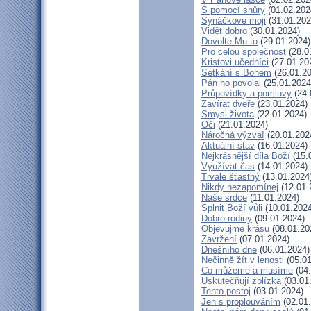
S pomocí shůry
(01.02.202
Synáčkové moji
(31.01.202
Vidět dobro
(30.01.2024)
Dovolte Mu to
(29.01.2024)
Pro celou společnost
(28.0
Kristovi učedníci
(27.01.20
Setkání s Bohem
(26.01.20
Pán ho povolal
(25.01.2024
Průpovídky a pomluvy
(24.
Zavírat dveře
(23.01.2024)
Smysl života
(22.01.2024)
Oči
(21.01.2024)
Náročná výzva!
(20.01.202
Aktuální stav
(16.01.2024)
Nejkrásnější díla Boží
(15.
Využívat čas
(14.01.2024)
Trvale šťastný
(13.01.2024
Nikdy nezapomínej
(12.01.
Naše srdce
(11.01.2024)
Splnit Boží vůli
(10.01.2024
Dobro rodiny
(09.01.2024)
Objevujme krásu
(08.01.20
Zavržení
(07.01.2024)
Dnešního dne
(06.01.2024)
Nečinně žít v lenosti
(05.01
Co můžeme a musíme
(04.
Uskutečňují zblízka
(03.01
Tento postoj
(03.01.2024)
Jen s proplouváním
(02.01