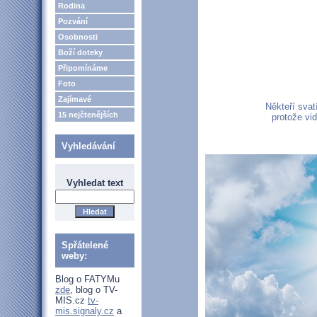
Rodina
Pozvání
Osobnosti
Boží doteky
Připomínáme
Foto
Zajímavé
Někteří svat
15 nejčtenějších
protože vid
Vyhledávání
Vyhledat text
Spřátelené
weby:
Blog o FATYMu
zde
, blog o TV-
MIS.cz
tv-
mis.signaly.cz
a