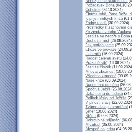
Nebezpečné skutečnosti
(0
Požadavek Boha
(04.10.20
Čehokoli
(03.10.2024)
Činíme tobě, Pane Bože, d
K přijetí velkých křížů
(01.
Žádný rozdíl
(30.09.2024)
Prostředky k zachování čis
Ze života svatého Václava
Jestliže se neopře o Boha
(
Duchovní růst
(26.09.2024)
Jak potřebujeme
(25.09.20
Chůze po provaze
(24.09.2
Lidu milá
(16.09.2024)
Radost celému světu
(14.0
Prázdné sítě
(13.09.2024)
Jestliže člověk
(11.09.2024
Milovat zbožnost
(10.09.20
Všechno ztracené
(09.09.2
Naše kříže
(05.09.2024)
Napomínat druhého
(26.08.
Spočívá Ježíš
(25.08.2024
Úzká cesta do radosti
(24.
Polibek lásky od Ježíše
(23
V plnosti slávy
(22.08.2024
Tvůrce dialogu a smíření
(1
Směr
(18.08.2024)
Štěstí
(07.08.2024)
Dobrovolné přijímání
(06.08
Mrzutost
(05.08.2024)
Alespoň na jednu
(04.08.20