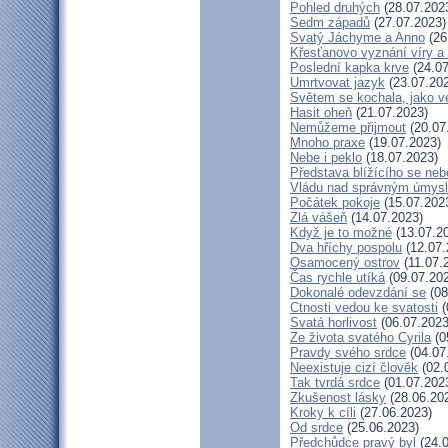
Pohled druhých
(28.07.202
Sedm západů
(27.07.2023)
Svatý Jáchyme a Anno
(26
Křesťanovo vyznání víry a
Poslední kapka krve
(24.07
Umrtvovat jazyk
(23.07.20
Světem se kochala, jako ve
Hasit oheň
(21.07.2023)
Nemůžeme přijmout
(20.07
Mnoho praxe
(19.07.2023)
Nebe i peklo
(18.07.2023)
Představa blížícího se neb
Vládu nad správným úmys
Počátek pokoje
(15.07.202
Zlá vášeň
(14.07.2023)
Když je to možné
(13.07.2
Dva hříchy pospolu
(12.07.
Osamocený ostrov
(11.07.
Čas rychle utíká
(09.07.20
Dokonalé odevzdání se
(08
Ctnosti vedou ke svatosti
(
Svatá horlivost
(06.07.2023
Ze života svatého Cyrila
(0
Pravdy svého srdce
(04.07
Neexistuje cizí člověk
(02.
Tak tvrdá srdce
(01.07.202
Zkušenost lásky
(28.06.20
Kroky k cíli
(27.06.2023)
Od srdce
(25.06.2023)
Předchůdce pravý byl
(24.0