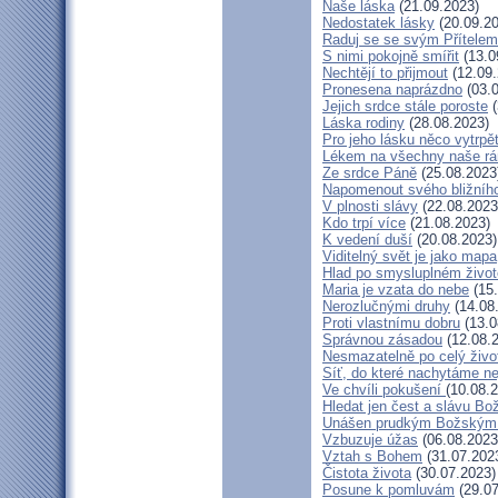
Naše láska
(21.09.2023)
Nedostatek lásky
(20.09.20
Raduj se se svým Přítelem
S nimi pokojně smířit
(13.0
Nechtějí to přijmout
(12.09.
Pronesena naprázdno
(03.0
Jejich srdce stále poroste
(
Láska rodiny
(28.08.2023)
Pro jeho lásku něco vytrpě
Lékem na všechny naše rá
Ze srdce Páně
(25.08.2023
Napomenout svého bližníh
V plnosti slávy
(22.08.2023
Kdo trpí více
(21.08.2023)
K vedení duší
(20.08.2023)
Viditelný svět je jako mapa
Hlad po smysluplném život
Maria je vzata do nebe
(15.
Nerozlučnými druhy
(14.08
Proti vlastnímu dobru
(13.0
Správnou zásadou
(12.08.
Nesmazatelně po celý živo
Síť, do které nachytáme ne
Ve chvíli pokušení
(10.08.
Hledat jen čest a slávu Bo
Unášen prudkým Božským
Vzbuzuje úžas
(06.08.2023
Vztah s Bohem
(31.07.202
Čistota života
(30.07.2023)
Posune k pomluvám
(29.07