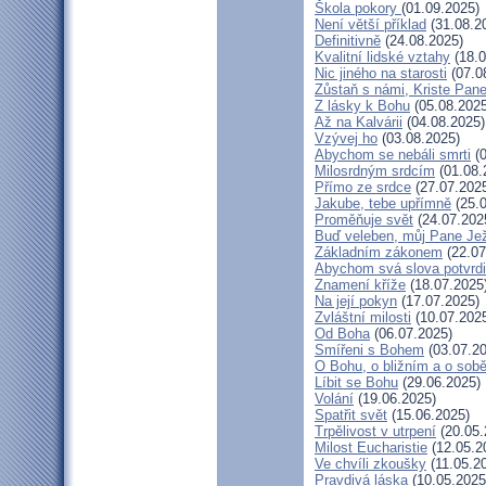
Škola pokory
(01.09.2025)
Není větší příklad
(31.08.2
Definitivně
(24.08.2025)
Kvalitní lidské vztahy
(18.0
Nic jiného na starosti
(07.0
Zůstaň s námi, Kriste Pan
Z lásky k Bohu
(05.08.2025
Až na Kalvárii
(04.08.2025)
Vzývej ho
(03.08.2025)
Abychom se nebáli smrti
(0
Milosrdným srdcím
(01.08.
Přímo ze srdce
(27.07.202
Jakube, tebe upřímně
(25.0
Proměňuje svět
(24.07.202
Buď veleben, můj Pane Jež
Základním zákonem
(22.07
Abychom svá slova potvrdil
Znamení kříže
(18.07.2025
Na její pokyn
(17.07.2025)
Zvláštní milosti
(10.07.202
Od Boha
(06.07.2025)
Smířeni s Bohem
(03.07.20
O Bohu, o bližním a o sob
Líbit se Bohu
(29.06.2025)
Volání
(19.06.2025)
Spatřit svět
(15.06.2025)
Trpělivost v utrpení
(20.05.
Milost Eucharistie
(12.05.2
Ve chvíli zkoušky
(11.05.2
Pravdivá láska
(10.05.2025