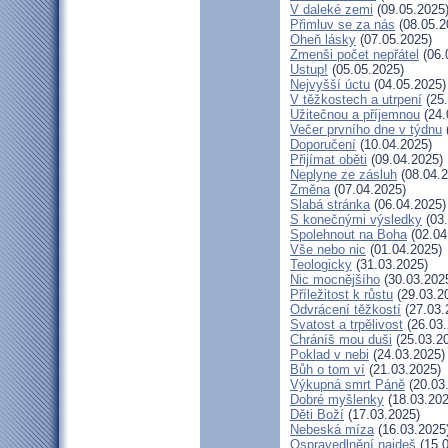
V daleké zemi
(09.05.2025
Přimluv se za nás
(08.05.2
Oheň lásky
(07.05.2025)
Zmenši počet nepřátel
(06.
Ustup!
(05.05.2025)
Nejvyšší úctu
(04.05.2025)
V těžkostech a utrpení
(25.
Užitečnou a příjemnou
(24.
Večer prvního dne v týdnu
Doporučení
(10.04.2025)
Přijímat oběti
(09.04.2025)
Neplyne ze zásluh
(08.04.2
Změna
(07.04.2025)
Slabá stránka
(06.04.2025)
S konečnými výsledky
(03.
Spolehnout na Boha
(02.04
Vše nebo nic
(01.04.2025)
Teologicky
(31.03.2025)
Nic mocnějšího
(30.03.202
Příležitost k růstu
(29.03.2
Odvrácení těžkostí
(27.03.
Svatost a trpělivost
(26.03.
Chráníš mou duši
(25.03.2
Poklad v nebi
(24.03.2025)
Bůh o tom ví
(21.03.2025)
Výkupná smrt Páně
(20.03
Dobré myšlenky
(18.03.202
Děti Boží
(17.03.2025)
Nebeská míza
(16.03.2025
Ospravedlnění najdeš
(15.0