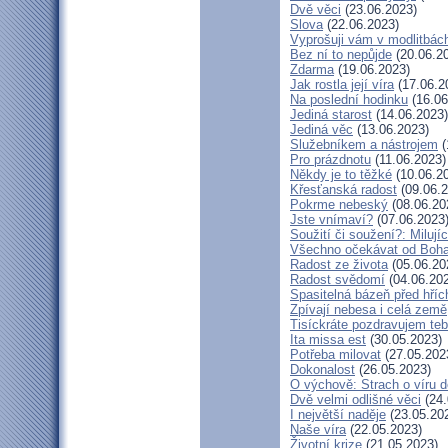
Dvě věci
(23.06.2023)
Slova
(22.06.2023)
Vyprošuji vám v modlitbác
Bez ní to nepůjde
(20.06.2
Zdarma
(19.06.2023)
Jak rostla její víra
(17.06.2
Na poslední hodinku
(16.06
Jediná starost
(14.06.2023)
Jediná věc
(13.06.2023)
Služebníkem a nástrojem
(
Pro prázdnotu
(11.06.2023)
Někdy je to těžké
(10.06.2
Křesťanská radost
(09.06.2
Pokrme nebeský
(08.06.20
Jste vnímaví?
(07.06.2023
Soužití či soužení?: Milujíc
Všechno očekávat od Boh
Radost ze života
(05.06.20
Radost svědomí
(04.06.20
Spasitelná bázeň před hří
Zpívají nebesa i celá země
Tisíckráte pozdravujem teb
Ita missa est
(30.05.2023)
Potřeba milovat
(27.05.202
Dokonalost
(26.05.2023)
O výchově: Strach o víru dě
Dvě velmi odlišné věci
(24.
I největší naděje
(23.05.20
Naše víra
(22.05.2023)
Životní krize
(21.05.2023)