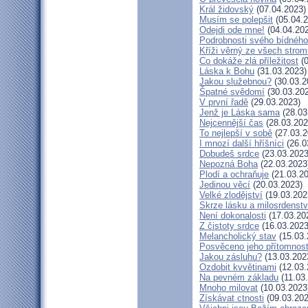
Král židovský
(07.04.2023)
Musím se polepšit
(05.04.2
Odejdi ode mne!
(04.04.20
Podrobnosti svého bídného
Kříži věrný ze všech strom
Co dokáže zlá příležitost
(0
Láska k Bohu
(31.03.2023)
Jakou služebnou?
(30.03.2
Špatné svědomí
(30.03.20
V první řadě
(29.03.2023)
Jenž je Láska sama
(28.03
Nejcennější čas
(28.03.202
To nejlepší v sobě
(27.03.2
I mnozí další hříšníci
(26.0
Dobudeš srdce
(23.03.2023
Nepozná Boha
(22.03.2023
Plodí a ochraňuje
(21.03.20
Jedinou věcí
(20.03.2023)
Velké zlodějství
(19.03.202
Skrze lásku a milosrdenstv
Není dokonalosti
(17.03.20
Z čistoty srdce
(16.03.2023
Melancholický stav
(15.03.
Posvěceno jeho přítomnost
Jakou zásluhu?
(13.03.202
Ozdobit kvvětinami
(12.03.
Na pevném základu
(11.03
Mnoho milovat
(10.03.2023
Získávat ctnosti
(09.03.202