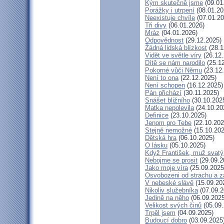
Kým skutečně jsme
(09.01
Porážky i utrpení
(08.01.20
Neexistuje chvíle
(07.01.20
Tři divy
(06.01.2026)
Mráz
(04.01.2026)
Odpovědnost
(29.12.2025)
Žádná lidská blízkost
(28.1
Vidět ve světle víry
(26.12.
Dítě se nám narodilo
(25.12
Pokorné vůči Němu
(23.12
Není to ona
(22.12.2025)
Není schopen
(16.12.2025)
Pán přichází
(30.11.2025)
Snášet bližního
(30.10.202
Matka nepolevila
(24.10.20
Definice
(23.10.2025)
Jenom pro Tebe
(22.10.202
Stejně nemožné
(15.10.202
Dětská hra
(06.10.2025)
O lásku
(05.10.2025)
Když František, muž svatý
Nebojme se prosit
(29.09.2
Jako moje víra
(25.09.2025
Osvobozeni od strachu a z
V nebeské slávě
(15.09.20
Nikoliv služebníka
(07.09.2
Jedině na něho
(06.09.2025
Velikost svých činů
(05.09.
Trpěl jsem
(04.09.2025)
Budoucí dobro
(03.09.2025