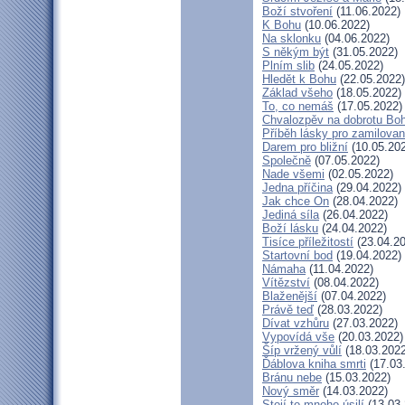
Boží stvoření
(11.06.2022)
K Bohu
(10.06.2022)
Na sklonku
(04.06.2022)
S někým být
(31.05.2022)
Plním slib
(24.05.2022)
Hledět k Bohu
(22.05.2022)
Základ všeho
(18.05.2022)
To, co nemáš
(17.05.2022)
Chvalozpěv na dobrotu Bo
Příběh lásky pro zamilova
Darem pro bližní
(10.05.20
Společně
(07.05.2022)
Nade všemi
(02.05.2022)
Jedna příčina
(29.04.2022)
Jak chce On
(28.04.2022)
Jediná síla
(26.04.2022)
Boží lásku
(24.04.2022)
Tisíce příležitostí
(23.04.20
Startovní bod
(19.04.2022)
Námaha
(11.04.2022)
Vítězství
(08.04.2022)
Blaženější
(07.04.2022)
Právě teď
(28.03.2022)
Dívat vzhůru
(27.03.2022)
Vypovídá vše
(20.03.2022)
Šíp vržený vůlí
(18.03.2022
Ďáblova kniha smrti
(17.03
Bránu nebe
(15.03.2022)
Nový směr
(14.03.2022)
Stojí to mnoho úsilí
(13.03.