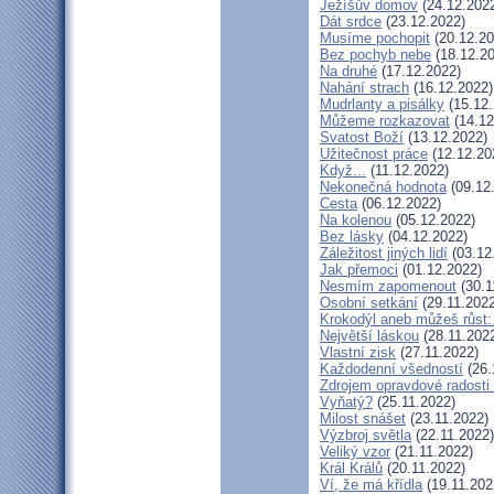
Ježíšův domov
(24.12.202
Dát srdce
(23.12.2022)
Musíme pochopit
(20.12.20
Bez pochyb nebe
(18.12.20
Na druhé
(17.12.2022)
Nahání strach
(16.12.2022)
Mudrlanty a pisálky
(15.12.
Můžeme rozkazovat
(14.12
Svatost Boží
(13.12.2022)
Užitečnost práce
(12.12.20
Když...
(11.12.2022)
Nekonečná hodnota
(09.12
Cesta
(06.12.2022)
Na kolenou
(05.12.2022)
Bez lásky
(04.12.2022)
Záležitost jiných lidí
(03.12
Jak přemoci
(01.12.2022)
Nesmím zapomenout
(30.1
Osobní setkání
(29.11.2022
Krokodýl aneb můžeš růst: 
Největší láskou
(28.11.202
Vlastní zisk
(27.11.2022)
Každodenní všedností
(26.
Zdrojem opravdové radosti 
Vyňatý?
(25.11.2022)
Milost snášet
(23.11.2022)
Výzbroj světla
(22.11.2022)
Veliký vzor
(21.11.2022)
Král Králů
(20.11.2022)
Ví, že má křídla
(19.11.202