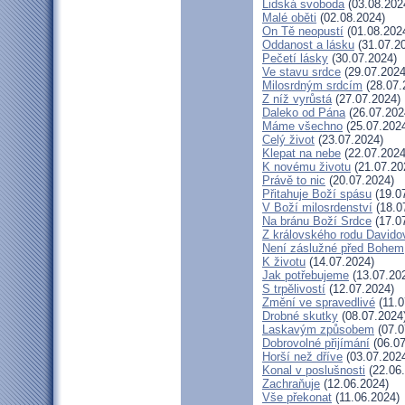
Lidská svoboda
(03.08.202
Malé oběti
(02.08.2024)
On Tě neopustí
(01.08.202
Oddanost a lásku
(31.07.2
Pečetí lásky
(30.07.2024)
Ve stavu srdce
(29.07.2024
Milosrdným srdcím
(28.07.
Z níž vyrůstá
(27.07.2024)
Daleko od Pána
(26.07.202
Máme všechno
(25.07.202
Celý život
(23.07.2024)
Klepat na nebe
(22.07.2024
K novému životu
(21.07.20
Právě to nic
(20.07.2024)
Přitahuje Boží spásu
(19.0
V Boží milosrdenství
(18.0
Na bránu Boží Srdce
(17.0
Z královského rodu Davido
Není záslužné před Bohem
K životu
(14.07.2024)
Jak potřebujeme
(13.07.20
S trpělivostí
(12.07.2024)
Změní ve spravedlivé
(11.0
Drobné skutky
(08.07.2024
Laskavým způsobem
(07.0
Dobrovolné přijímání
(06.07
Horší než dříve
(03.07.202
Konal v poslušnosti
(22.06
Zachraňuje
(12.06.2024)
Vše překonat
(11.06.2024)