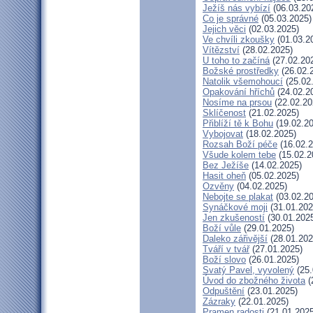
Ježíš nás vybízí
(06.03.20
Co je správné
(05.03.2025)
Jejich věci
(02.03.2025)
Ve chvíli zkoušky
(01.03.2
Vítězství
(28.02.2025)
U toho to začíná
(27.02.20
Božské prostředky
(26.02.
Natolik všemohoucí
(25.02
Opakování hříchů
(24.02.2
Nosíme na prsou
(22.02.20
Sklíčenost
(21.02.2025)
Přiblíží tě k Bohu
(19.02.20
Vybojovat
(18.02.2025)
Rozsah Boží péče
(16.02.2
Všude kolem tebe
(15.02.2
Bez Ježíše
(14.02.2025)
Hasit oheň
(05.02.2025)
Ozvěny
(04.02.2025)
Nebojte se plakat
(03.02.20
Synáčkové moji
(31.01.202
Jen zkušeností
(30.01.202
Boží vůle
(29.01.2025)
Daleko zářivější
(28.01.202
Tváří v tvář
(27.01.2025)
Boží slovo
(26.01.2025)
Svatý Pavel, vyvolený
(25.
Úvod do zbožného života
(
Odpuštění
(23.01.2025)
Zázraky
(22.01.2025)
Pramen radosti
(21.01.2025