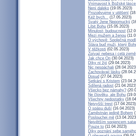
Vnímavost k Božské lásce.
Není daleko
(19.05.2023)
Prozpěvujme v utěšení
(18
Kéž bych...
(17.05.2023)
Svatý Jene Nepomucký
(16
Líbit Bohu
(15.05.2023)
Minulost- budoucnost
(12.0
Mezi mužem a ženou
(11.0
O výchově: Společná modlit
Sláva buď muži, který Bohu
V těžkosti
(02.05.2023)
Zpívají nebesa i celá země
Jak chce On
(30.04.2023)
Díky ní žijí
(29.04.2023)
Nic nespáchali
(28.04.2023
Zachovávají lásku
(28.04.2
Dosud
(27.04.2023)
Setkání s Kristem
(23.04.2
Sdílená radost
(21.04.2023
Všecko bez námahy?
(20.0
Ne člověku, ale Bohu
(19.0
Všechny nedostatky
(18.04
Nejvyšší trest
(17.04.2023)
O spásu duší
(16.04.2023)
Zaměstnán jedině Bohem
(
Poslouchej mě
(13.04.2023
Největším spojencem sata
Pouze to
(11.04.2023)
Díky poznání sebe saméh
Ó převeselá novina
(09.04.