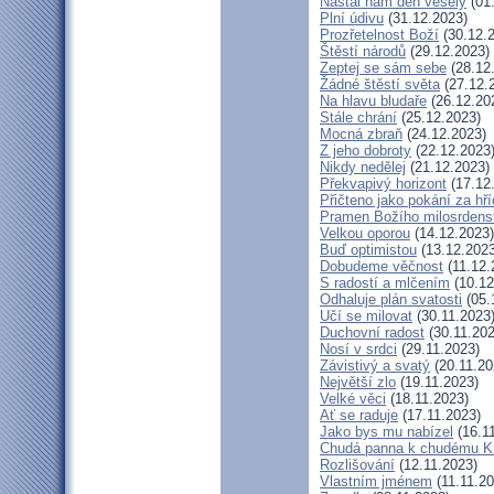
Nastal nám den veselý
(01
Plní údivu
(31.12.2023)
Prozřetelnost Boží
(30.12.
Štěstí národů
(29.12.2023)
Zeptej se sám sebe
(28.12
Žádné štěstí světa
(27.12.
Na hlavu bludaře
(26.12.20
Stále chrání
(25.12.2023)
Mocná zbraň
(24.12.2023)
Z jeho dobroty
(22.12.2023
Nikdy nedělej
(21.12.2023)
Překvapivý horizont
(17.12
Přičteno jako pokání za hř
Pramen Božího milosrdens
Velkou oporou
(14.12.2023)
Buď optimistou
(13.12.2023
Dobudeme věčnost
(11.12.
S radostí a mlčením
(10.12
Odhaluje plán svatosti
(05.
Učí se milovat
(30.11.2023
Duchovní radost
(30.11.202
Nosí v srdci
(29.11.2023)
Závistivý a svatý
(20.11.20
Největší zlo
(19.11.2023)
Velké věci
(18.11.2023)
Ať se raduje
(17.11.2023)
Jako bys mu nabízel
(16.1
Chudá panna k chudému Kr
Rozlišování
(12.11.2023)
Vlastním jménem
(11.11.20