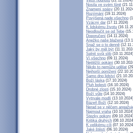
Větší hodnotu
(22.11.2024)
Nosila ve svém lůně
(21.11
Znamení spásy
(20.11.202
Rozjímání
(19.11.2024)
Povýšená nade všechno
(1
Vzácný dar
(17.11.2024)
K lidskému životu
(16.11.2
Neodloučit se od Tebe
(15.
Doporučení
(14.11.2024)
Anežko naše blažená
(13.1
Snaž se o to denně
(12.11.
Jaký by měl být
(11.11.202
Splnit svůj slib
(10.11.2024
Ví všechno
(09.11.2024)
Nejtěžší pokání
(30.10.202
Nikdo to nemůže udělat
(29
Nejhorší ponížení
(22.10.2
Samo dno lidství
(21.10.20
Boží láska
(17.10.2024)
Pluh bolesti
(16.10.2024)
Drobné zlosti
(15.10.2024)
Boží vůle
(14.10.2024)
Vytrvale modlí
(13.10.2024
Bázeň Boží
(12.10.2024)
Nerad se v něčem angažuj
Najmout vraha
(10.10.2024
Stezky pokory
(09.10.2024
Kritika druhých
(08.10.2024
K velikému cíli
(07.10.2024
Jaké štěstí
(06.10.2024)