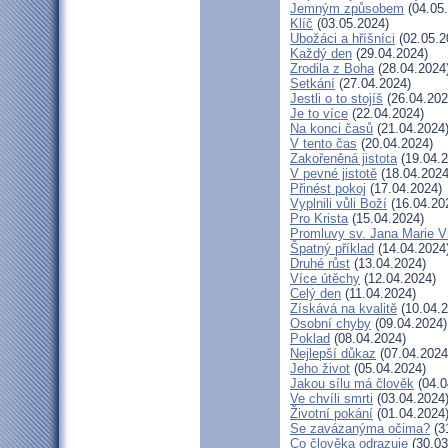
Jemným způsobem
(04.05
Klíč
(03.05.2024)
Ubožáci a hříšníci
(02.05.2
Každý den
(29.04.2024)
Zrodila z Boha
(28.04.2024
Setkání
(27.04.2024)
Jestli o to stojíš
(26.04.202
Je to více
(22.04.2024)
Na konci časů
(21.04.2024
V tento čas
(20.04.2024)
Zakořeněná jistota
(19.04.2
V pevné jistotě
(18.04.2024
Přinést pokoj
(17.04.2024)
Vyplnili vůli Boží
(16.04.20
Pro Krista
(15.04.2024)
Promluvy sv. Jana Marie Vi
Špatný příklad
(14.04.2024
Druhé růst
(13.04.2024)
Více útěchy
(12.04.2024)
Celý den
(11.04.2024)
Získává na kvalitě
(10.04.2
Osobní chyby
(09.04.2024)
Poklad
(08.04.2024)
Nejlepší důkaz
(07.04.2024
Jeho život
(05.04.2024)
Jakou sílu má člověk
(04.0
Ve chvíli smrti
(03.04.2024
Životní pokání
(01.04.2024
Se zavázanýma očima?
(3
Co člověka odrazuje
(30.03