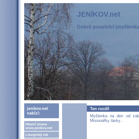
JENÍKOV.net
Dobré poselství (myšlenka,
jenikov.net
Ten rozdíl
nabízí:
Myšlenka na den od zakl
Misionářky lásky...
Hlavní strana
www.jenikov.net
Liturgický rok