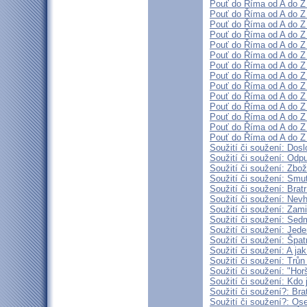
Pouť do Říma od A do Z 
Pouť do Říma od A do Z 
Pouť do Říma od A do Z 
Pouť do Říma od A do Z (
Pouť do Říma od A do Z 
Pouť do Říma od A do Z (
Pouť do Říma od A do Z (
Pouť do Říma od A do Z 
Pouť do Říma od A do Z (
Pouť do Říma od A do Z (
Pouť do Říma od A do Z (
Pouť do Říma od A do Z (
Pouť do Říma od A do Z (
Pouť do Říma od A do Z (
Soužití či soužení: Dosl
Soužití či soužení: Odpu
Soužití či soužení: Zbo
Soužití či soužení: Smu
Soužití či soužení: Brat
Soužití či soužení: Nevh
Soužití či soužení: Zam
Soužití či soužení: Sed
Soužití či soužení: Jed
Soužití či soužení: Špat
Soužití či soužení: A ja
Soužití či soužení: Trůn
Soužití či soužení: "Hor
Soužití či soužení: Kdo 
Soužití či soužení?: Bra
Soužití či soužení?: Ose