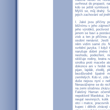
uvrhnout do propasti, na
kdo se ještě vymlouvá: „
Mýlíš se, můj drahý. S
jejich zachování od jiné
I. Jaké jsou příčiny p
bližnímu v jeho zájmec
jeho výrobků, poctivost
jenom se baví a postává
zisk a ten je příčino
osobní nenávist. Jestl
něm vidím samé zlo. Ne
svrbění jazyka. I když
narušuje dobré jméno 
neshodu, podezření, ni
skličuje rodiny, bratra 
sirotka proti maceše at
dokonce ani v hrobě ne
pijan, lajdák, zloděj, 
bezdůvodně špatně ml
zemřelých. Kdo ví, zda ti
duše nejsou nyní v neb
Nenavážejme se do nich
na zemi strašnou zkázu 
Falešný Haman očerni
nepoklonil Mardokai, ž
neujal nevinných, kolik
otci i matce, pracovní
kupec i dělník ztrácej