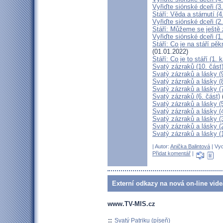
Vyřiďte siónské dceři (3.
Stáří: Věda a stárnutí (4
Vyřiďte siónské dceři (2.
Stáří: Můžeme se ještě z
Vyřiďte siónské dceři (1.
Stáří: Co je na stáří pěk
(01.01.2022)
Stáří: Co je to stáří (1. k
Svatý zázraků (10. část
Svatý zázraků a lásky (9
Svatý zázraků a lásky (8
Svatý zázraků a lásky (7
Svatý zázraků (6. část)
Svatý zázraků a lásky (5
Svatý zázraků a lásky (
Svatý zázraků a lásky (3
Svatý zázraků a lásky (2
Svatý zázraků a lásky (1
| Autor:
Anička Balintová
| Vyd
Přidat komentář
|
Externí odkazy na nová on-line vide
www.TV-MIS.cz
::
Svatý Patriku (píseň)