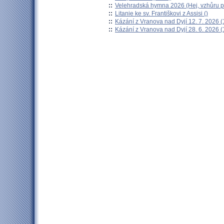
::
Velehradská hymna 2026 (Hej, vzhůru po
::
Litanie ke sv. Františkovi z Assisi ()
::
Kázání z Vranova nad Dyjí 12. 7. 2026 (
::
Kázání z Vranova nad Dyjí 28. 6. 2026 (