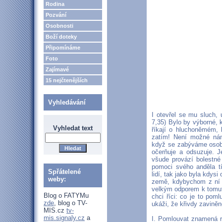
Rodina
Pozvání
Osobnosti
Boží doteky
Připomínáme
Foto
Zajímavé
15 nejčtenějších
Vyhledávání
I otevřel se mu sluch, 
7,35) Bylo by výborné, 
Vyhledat text
říkají o hluchoněmém, k
zatím! Není možné nám
když se zabýváme osobou
očerňuje a odsuzuje. J
všude provází bolestné
pomoci svého anděla t
Spřátelené
lidí, tak jako byla kdys
weby:
země, kdybychom z ní o
velkým odporem k tomuto
Blog o FATYMu
chci říci: co je to pom
zde
, blog o TV-
ukáži, že křivdy zavině
MIS.cz
tv-
mis.signaly.cz
a
I. Pomlouvat znamená r