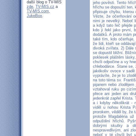
další blog o TV-MIS
jeho pověsti. Tento hří
zde
,
TV-MIS.cz
a
hříchu se dopouští ten,
TV-MIS.com
,
připisuje chybu, ktero
JukeBox
.
Vězte, že očerňování o
nimi je nevelký. Neboť l
a když tato řeč přejde 
kdo ji řekl jako první,
dodatků. A proto mám pr
také tím, kdo očerňuje,
že lidi, kteří se oddávaj
divoká zvířata. 2) Dále
se dopustil bližní. Bliž
poklesek pláštěm lásky, 
chvíli odpočine a vy hne
chlebodárce. Stane se, 
jakékoliv ovoce v sadě
vyprávíte, že je to zlod
na toto téma sv. Franti
pijanem nebo zlodějem j
vztahoval ruku po cizím
přece ani jeden ani dr
jedenkrát zapřel Krista.
a i kdyby několikrát 
viděl u nohou Krista P
prorokem, věděl by, že t
protože Magdaléna už ne
odpuštění hříchů. Pyšn
dobrými skutky a dě
nespravedlivým, ani zlo
neboť v té chvíli byl 