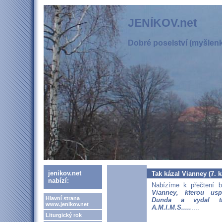
JENÍKOV.net
Dobré poselství (myšlenka
jenikov.net
Tak kázal Vianney (7. k
nabízí:
Nabízíme k přečtení b
Vianney, kterou us
Hlavní strana
Dunda a vydal tis
www.jenikov.net
A.M.I.M.S.....
....
Liturgický rok