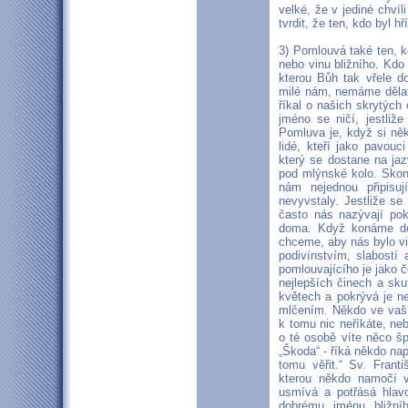
velké, že v jediné chví
tvrdit, že ten, kdo byl h
3) Pomlouvá také ten, 
nebo vinu bližního. Kdo
kterou Bůh tak vřele d
milé nám, nemáme dělat
říkal o našich skrytých
jméno se ničí, jestliž
Pomluva je, když si něk
lidé, kteří jako pavouc
který se dostane na jaz
pod mlýnské kolo. Skon
nám nejednou připisu
nevyvstaly. Jestliže s
často nás nazývají pok
doma. Když konáme dob
chceme, aby nás bylo vi
podivínstvím, slabostí
pomlouvajícího je jako č
nejlepších činech a sku
květech a pokrývá je n
mlčením. Někdo ve vaší 
k tomu nic neříkáte, neb
o té osobě víte něco š
„Škoda“ - říká někdo na
tomu věřit.“ Sv. Fran
kterou někdo namočí v
usmívá a potřásá hlavo
dobrému jménu bližní