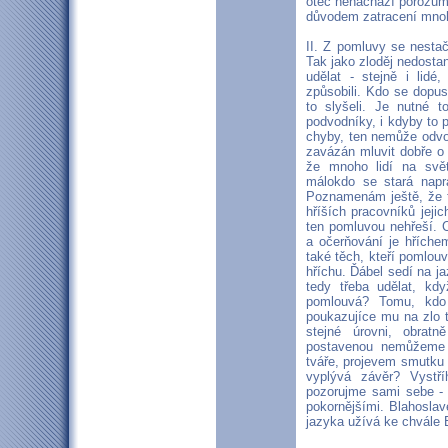
otec nenachází porozuměn
důvodem zatracení mnoh
II. Z pomluvy se nestač
Tak jako zloděj nedostan
udělat - stejně i lidé,
způsobili. Kdo se dopust
to slyšeli. Je nutné 
podvodníky, i kdyby to 
chyby, ten nemůže odvola
zavázán mluvit dobře o
že mnoho lidí na svět
málokdo se stará napra
Poznamenám ještě, že te
hříších pracovníků jeji
ten pomluvou nehřeší. C
a očerňování je hříche
také těch, kteří pomlouv
hříchu. Ďábel sedí na j
tedy třeba udělat, kd
pomlouvá? Tomu, kdo
poukazujíce mu na zlo t
stejné úrovni, obra
postavenou nemůžeme 
tváře, projevem smutku 
vyplývá závěr? Vystří
pozorujme sami sebe -
pokornějšími. Blahoslav
jazyka užívá ke chvále