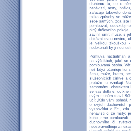
druhému to, co o něm 
nenávisti, msty, hněvu
zařazuje takovéto doná
tolika způsoby se může 
sebe samých, zda jste 
pomlouvat, odevzdejme
plný duševního pokoje, 
zavinil smrt muže, s j
dokázat svou nevinu, a
je velkou zkouškou -
nedokonalí by ji neunesli
Pomluva, nactiutrhání a
na výčitkách, jaké se 
pomlouvaná osoba. Vět
než když očerňuje lidi 
ženu, muže, bratra, ses
služebnících církve a
protože tu vznikají š
samotnému charakteru k
se vás dotkne, dotkne s
svým sluhům staví Bůh
učí: „Kdo vámi pohrdá, 
o svých duchovních pa
vyzpovídat a říci, zda
nenávisti či ze msty; j
koho jsme pomlouvali 
duchovního či světsk
neospravedlňuje a nezasl
vlastně neřekl nic nov