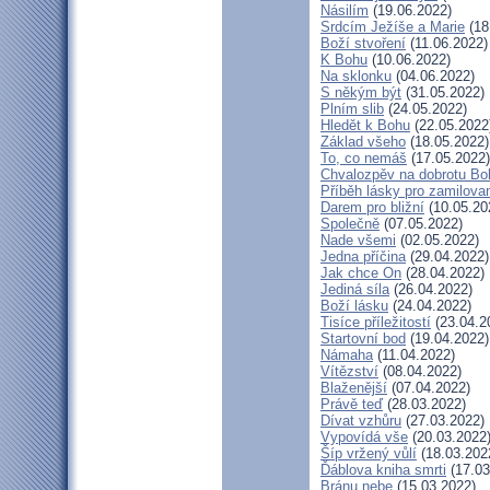
Násilím
(19.06.2022)
Srdcím Ježíše a Marie
(18
Boží stvoření
(11.06.2022)
K Bohu
(10.06.2022)
Na sklonku
(04.06.2022)
S někým být
(31.05.2022)
Plním slib
(24.05.2022)
Hledět k Bohu
(22.05.2022
Základ všeho
(18.05.2022)
To, co nemáš
(17.05.2022)
Chvalozpěv na dobrotu Bo
Příběh lásky pro zamilova
Darem pro bližní
(10.05.20
Společně
(07.05.2022)
Nade všemi
(02.05.2022)
Jedna příčina
(29.04.2022)
Jak chce On
(28.04.2022)
Jediná síla
(26.04.2022)
Boží lásku
(24.04.2022)
Tisíce příležitostí
(23.04.2
Startovní bod
(19.04.2022)
Námaha
(11.04.2022)
Vítězství
(08.04.2022)
Blaženější
(07.04.2022)
Právě teď
(28.03.2022)
Dívat vzhůru
(27.03.2022)
Vypovídá vše
(20.03.2022
Šíp vržený vůlí
(18.03.202
Ďáblova kniha smrti
(17.03
Bránu nebe
(15.03.2022)