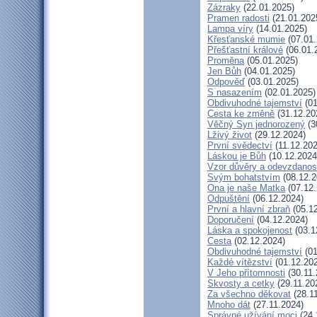
Zázraky
(22.01.2025)
Pramen radosti
(21.01.202
Lampa víry
(14.01.2025)
Křesťanské mumie
(07.01.
Přešťastní králové
(06.01.
Proměna
(05.01.2025)
Jen Bůh
(04.01.2025)
Odpověď
(03.01.2025)
S nasazením
(02.01.2025)
Obdivuhodné tajemství
(01
Cesta ke změně
(31.12.20
Věčný Syn jednorozený
(3
Lživý život
(29.12.2024)
První svědectví
(11.12.202
Láskou je Bůh
(10.12.2024
Vzor důvěry a odevzdanos
Svým bohatstvím
(08.12.2
Ona je naše Matka
(07.12.
Odpuštění
(06.12.2024)
První a hlavní zbraň
(05.12
Doporučení
(04.12.2024)
Láska a spokojenost
(03.1
Cesta
(02.12.2024)
Obdivuhodné tajemství
(01
Každé vítězství
(01.12.20
V Jeho přítomnosti
(30.11.
Skvosty a cetky
(29.11.20
Za všechno děkovat
(28.1
Mnoho dát
(27.11.2024)
Správné užívání moci
(24.