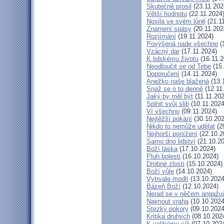
Skutečně prosil
(23.11.202
Větší hodnotu
(22.11.2024
Nosila ve svém lůně
(21.1
Znamení spásy
(20.11.202
Rozjímání
(19.11.2024)
Povýšená nade všechno
(
Vzácný dar
(17.11.2024)
K lidskému životu
(16.11.2
Neodloučit se od Tebe
(15.
Doporučení
(14.11.2024)
Anežko naše blažená
(13.
Snaž se o to denně
(12.11
Jaký by měl být
(11.11.202
Splnit svůj slib
(10.11.2024
Ví všechno
(09.11.2024)
Nejtěžší pokání
(30.10.202
Nikdo to nemůže udělat
(2
Nejhorší ponížení
(22.10.2
Samo dno lidství
(21.10.20
Boží láska
(17.10.2024)
Pluh bolesti
(16.10.2024)
Drobné zlosti
(15.10.2024)
Boží vůle
(14.10.2024)
Vytrvale modlí
(13.10.2024
Bázeň Boží
(12.10.2024)
Nerad se v něčem angažu
Najmout vraha
(10.10.2024
Stezky pokory
(09.10.2024
Kritika druhých
(08.10.202
K velikému cíli
(07.10.202