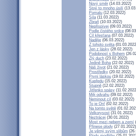
Nový směr
(14.03.2022)
Stojí to mnoho úsilí
(13.03
Pomalu
(12.03.2022)
Síla
(11.03.2022)
Zbraň
(10.03.2022)
Nepřispívej
(09.03.2022)
Podle čistého srdce
(08.03
Cíl křesťana
(07.03.2022)
Naděje
(06.03.2022)
Z tohoto světa
(01.03.2022
Jen z lásky
(28.02.2022)
Podobnost s Bohem
(26.0
Zlý duch
(23.02.2022)
Jedině Boha
(22.02.2022)
Náš život
(21.02.2022)
Prostředky
(20.02.2022)
První láskou
(19.02.2022)
Kupředu
(15.02.2022)
Stupně
(12.02.2022)
Jitřenko spásy
(11.02.2022
Měj odvahu
(09.02.2022)
Neminout cíl
(03.02.2022)
To je On!
(02.02.2022)
Na tomto světě
(01.02.202
Velkorysost
(31.01.2022)
Neztrácej
(30.01.2022)
Most mezi nebem a zemí
(
Přinese plody
(27.01.2022)
Je věrný svým slibům
(26.
Plody modlitby
(25.01.202