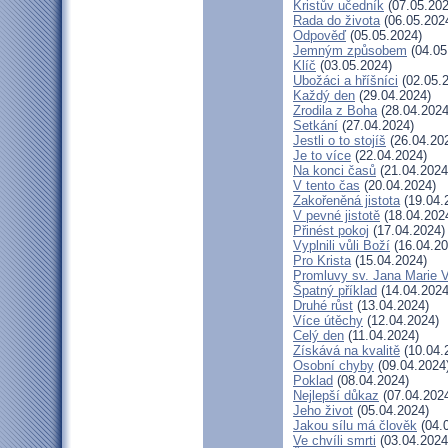
Kristův učedník
(07.05.202
Rada do života
(06.05.202
Odpověď
(05.05.2024)
Jemným způsobem
(04.05
Klíč
(03.05.2024)
Ubožáci a hříšníci
(02.05.
Každý den
(29.04.2024)
Zrodila z Boha
(28.04.2024
Setkání
(27.04.2024)
Jestli o to stojíš
(26.04.20
Je to více
(22.04.2024)
Na konci časů
(21.04.2024
V tento čas
(20.04.2024)
Zakořeněná jistota
(19.04.
V pevné jistotě
(18.04.202
Přinést pokoj
(17.04.2024)
Vyplnili vůli Boží
(16.04.20
Pro Krista
(15.04.2024)
Promluvy sv. Jana Marie V
Špatný příklad
(14.04.2024
Druhé růst
(13.04.2024)
Více útěchy
(12.04.2024)
Celý den
(11.04.2024)
Získává na kvalitě
(10.04.
Osobní chyby
(09.04.2024
Poklad
(08.04.2024)
Nejlepší důkaz
(07.04.202
Jeho život
(05.04.2024)
Jakou sílu má člověk
(04.
Ve chvíli smrti
(03.04.2024