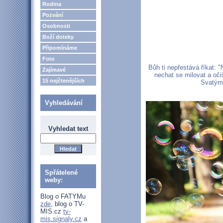
Rodina
Pozvání
Osobnosti
Boží doteky
Připomínáme
Foto
Bůh ti nepřestává říkat: 
Zajímavé
nechat se milovat a oč
15 nejčtenějších
Svatým.
Vyhledávání
Vyhledat text
Spřátelené
weby:
Blog o FATYMu
zde
, blog o TV-
MIS.cz
tv-
mis.signaly.cz
a