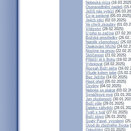
Nebeská míza
(16.03.2025
Ospravedlnění najdeš
(15.
Ježíš nás vybízí
(06.03.20
Co je správné
(05.03.2025
Jejich věci
(02.03.2025)
Ve chvíli zkoušky
(01.03.2
Vítězství
(28.02.2025)
U toho to začíná
(27.02.20
Božské prostředky
(26.02.
Natolik všemohoucí
(25.02
Opakování hříchů
(24.02.2
Nosíme na prsou
(22.02.2
Sklíčenost
(21.02.2025)
Přiblíží tě k Bohu
(19.02.2
Vybojovat
(18.02.2025)
Rozsah Boží péče
(16.02.
Všude kolem tebe
(15.02.
Bez Ježíše
(14.02.2025)
Hasit oheň
(05.02.2025)
Ozvěny
(04.02.2025)
Nebojte se plakat
(03.02.2
Synáčkové moji
(31.01.20
Jen zkušeností
(30.01.202
Boží vůle
(29.01.2025)
Daleko zářivější
(28.01.20
Tváří v tvář
(27.01.2025)
Boží slovo
(26.01.2025)
Svatý Pavel, vyvolený
(25
Úvod do zbožného života
(
Odpuštění
(23.01.2025)