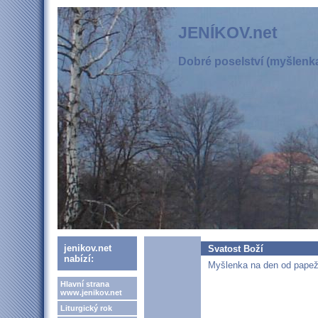
JENÍKOV.net
Dobré poselství (myšlenka,
jenikov.net
Svatost Boží
nabízí:
Myšlenka na den od papeže
Hlavní strana
www.jenikov.net
Liturgický rok