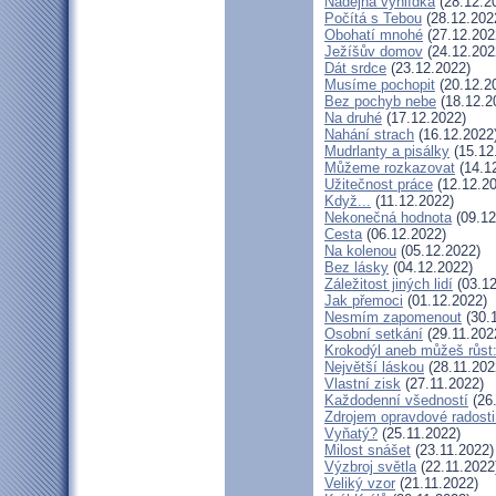
Nadějná vyhlídka
(28.12.2
Počítá s Tebou
(28.12.202
Obohatí mnohé
(27.12.202
Ježíšův domov
(24.12.202
Dát srdce
(23.12.2022)
Musíme pochopit
(20.12.2
Bez pochyb nebe
(18.12.2
Na druhé
(17.12.2022)
Nahání strach
(16.12.2022
Mudrlanty a pisálky
(15.12
Můžeme rozkazovat
(14.1
Užitečnost práce
(12.12.20
Když...
(11.12.2022)
Nekonečná hodnota
(09.12
Cesta
(06.12.2022)
Na kolenou
(05.12.2022)
Bez lásky
(04.12.2022)
Záležitost jiných lidí
(03.12
Jak přemoci
(01.12.2022)
Nesmím zapomenout
(30.
Osobní setkání
(29.11.202
Krokodýl aneb můžeš růst:
Největší láskou
(28.11.202
Vlastní zisk
(27.11.2022)
Každodenní všedností
(26.
Zdrojem opravdové radosti
Vyňatý?
(25.11.2022)
Milost snášet
(23.11.2022)
Výzbroj světla
(22.11.2022
Veliký vzor
(21.11.2022)