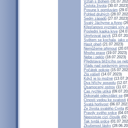
Vztah s Bohem
(31.07.202
Čistota života
(30.07.2023
Posune k pomluvám
(29.0
Pohled druhých
(28.07.202
Sedm západů
(27.07.2023
Svatý Jáchyme a Anno
(26
Křesťanovo vyznání víry a
Poslední kapka krve
(24.0
Umrtvovat jazyk
(23.07.20
Světem se kochala, jako v
Hasit oheň
(21.07.2023)
Nemůžeme přijmout
(20.07
Mnoho praxe
(19.07.2023)
Nebe i peklo
(18.07.2023)
Představa blížícího se ne
Vládu nad správným úmy
Počátek pokoje
(15.07.202
Zlá vášeň
(14.07.2023)
Když je to možné
(13.07.2
Dva hříchy pospolu
(12.07
Osamocený ostrov
(11.07.
Čas rychle utíká
(09.07.20
Dokonalé odevzdání se
(08
Ctnosti vedou ke svatosti
(
Svatá horlivost
(06.07.202
Ze života svatého Cyrila
(0
Pravdy svého srdce
(04.07
Neexistuje cizí člověk
(02.
Tak tvrdá srdce
(01.07.202
Zkušenost lásky
(28.06.20