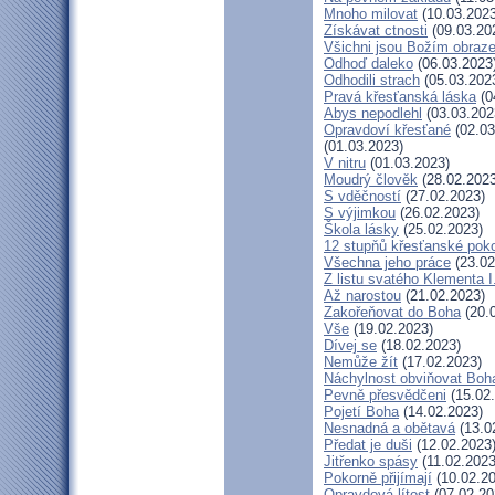
Mnoho milovat
(10.03.2023
Získávat ctnosti
(09.03.20
Všichni jsou Božím obraz
Odhoď daleko
(06.03.2023
Odhodili strach
(05.03.202
Pravá křesťanská láska
(0
Abys nepodlehl
(03.03.202
Opravdoví křesťané
(02.03
(01.03.2023)
V nitru
(01.03.2023)
Moudrý člověk
(28.02.2023
S vděčností
(27.02.2023)
S výjimkou
(26.02.2023)
Škola lásky
(25.02.2023)
12 stupňů křesťanské pok
Všechna jeho práce
(23.02
Z listu svatého Klementa I
Až narostou
(21.02.2023)
Zakořeňovat do Boha
(20.
Vše
(19.02.2023)
Dívej se
(18.02.2023)
Nemůže žít
(17.02.2023)
Náchylnost obviňovat Boh
Pevně přesvědčeni
(15.02
Pojetí Boha
(14.02.2023)
Nesnadná a obětavá
(13.0
Předat je duši
(12.02.2023
Jitřenko spásy
(11.02.2023
Pokorně přijímají
(10.02.20
Opravdová lítost
(07.02.20