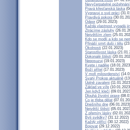
Nevyčerpatelné požehnání
Pravá křesťanská láska
(0
Vypravuj o své práci
(31.0
Pravdivá pokora
(30.01.20
Odpor
(29.01.2023)
Každá vlastnost vypadá ji
Ztrácíme zásluhy
(26.01.2
Největším zlem
(25.01.202
Kdo se modlí a kdo se ne
Přináší smrt duši i tělu
(23
Okolnosti
(22.01.2023)
Starostlivost láska
(21.01.
Dokonalé štěstí
(20.01.202
Neposuzuj
(19.01.2023)
Kvete i naděje
(18.01.2023
Boží přítel
(17.01.2023)
V moři milosrdenství
(14.0
Svatý Prokop aktuálně
(13
Úplně zavaleni
(11.01.2023
Základ ve víře
(10.01.2023
Jen když klečí
(09.01.2023
Dlouhá životní praxe
(08.0
Co je třeba dělat
(07.01.20
Dnešního dne
(06.01.2023
Největší štěstí
(05.01.2023
Z přemíry lásky
(02.01.202
Byli svědky?
(31.12.2022)
Každý věřící
(30.12.2022)
Bojovat
(29.12.2022)