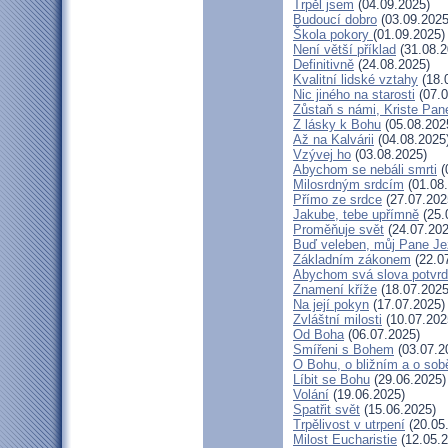
Trpěl jsem
(04.09.2025)
Budoucí dobro
(03.09.2025
Škola pokory
(01.09.2025)
Není větší příklad
(31.08.2
Definitivně
(24.08.2025)
Kvalitní lidské vztahy
(18.
Nic jiného na starosti
(07.0
Zůstaň s námi, Kriste Pan
Z lásky k Bohu
(05.08.202
Až na Kalvárii
(04.08.2025
Vzývej ho
(03.08.2025)
Abychom se nebáli smrti
(
Milosrdným srdcím
(01.08
Přímo ze srdce
(27.07.202
Jakube, tebe upřímně
(25.
Proměňuje svět
(24.07.202
Buď veleben, můj Pane Jež
Základním zákonem
(22.0
Abychom svá slova potvrdi
Znamení kříže
(18.07.2025
Na její pokyn
(17.07.2025)
Zvláštní milosti
(10.07.202
Od Boha
(06.07.2025)
Smířeni s Bohem
(03.07.2
O Bohu, o bližním a o sob
Líbit se Bohu
(29.06.2025)
Volání
(19.06.2025)
Spatřit svět
(15.06.2025)
Trpělivost v utrpení
(20.05
Milost Eucharistie
(12.05.2