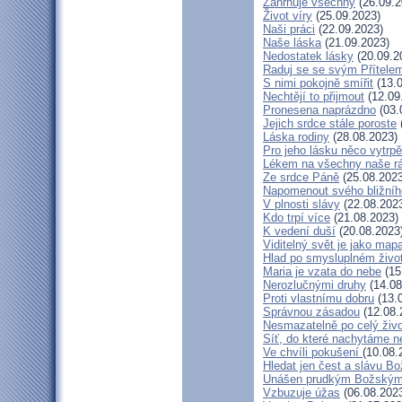
Zahrnuje všechny
(26.09.2
Život víry
(25.09.2023)
Naši práci
(22.09.2023)
Naše láska
(21.09.2023)
Nedostatek lásky
(20.09.2
Raduj se se svým Přítele
S nimi pokojně smířit
(13.0
Nechtějí to přijmout
(12.09
Pronesena naprázdno
(03.
Jejich srdce stále poroste
Láska rodiny
(28.08.2023)
Pro jeho lásku něco vytrpě
Lékem na všechny naše r
Ze srdce Páně
(25.08.2023
Napomenout svého bližníh
V plnosti slávy
(22.08.202
Kdo trpí více
(21.08.2023)
K vedení duší
(20.08.2023
Viditelný svět je jako map
Hlad po smysluplném živo
Maria je vzata do nebe
(15
Nerozlučnými druhy
(14.08
Proti vlastnímu dobru
(13.
Správnou zásadou
(12.08.
Nesmazatelně po celý živo
Síť, do které nachytáme n
Ve chvíli pokušení
(10.08.
Hledat jen čest a slávu Bo
Unášen prudkým Božským
Vzbuzuje úžas
(06.08.202