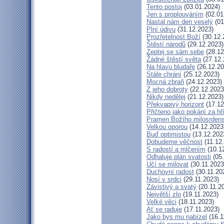
Tento postoj
(03.01.2024)
Jen s proplouváním
(02.01
Nastal nám den veselý
(01
Plní údivu
(31.12.2023)
Prozřetelnost Boží
(30.12.
Štěstí národů
(29.12.2023)
Zeptej se sám sebe
(28.12
Žádné štěstí světa
(27.12.
Na hlavu bludaře
(26.12.20
Stále chrání
(25.12.2023)
Mocná zbraň
(24.12.2023)
Z jeho dobroty
(22.12.2023
Nikdy nedělej
(21.12.2023)
Překvapivý horizont
(17.12
Přičteno jako pokání za hř
Pramen Božího milosrdens
Velkou oporou
(14.12.2023
Buď optimistou
(13.12.202
Dobudeme věčnost
(11.12
S radostí a mlčením
(10.1
Odhaluje plán svatosti
(05.
Učí se milovat
(30.11.2023
Duchovní radost
(30.11.20
Nosí v srdci
(29.11.2023)
Závistivý a svatý
(20.11.2
Největší zlo
(19.11.2023)
Velké věci
(18.11.2023)
Ať se raduje
(17.11.2023)
Jako bys mu nabízel
(16.1