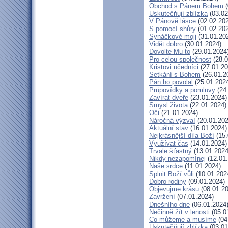
Obchod s Pánem Bohem
(
Uskutečňují zblízka
(03.02
V Pánově lásce
(02.02.20
S pomocí shůry
(01.02.20
Synáčkové moji
(31.01.20
Vidět dobro
(30.01.2024)
Dovolte Mu to
(29.01.2024
Pro celou společnost
(28.0
Kristovi učedníci
(27.01.20
Setkání s Bohem
(26.01.2
Pán ho povolal
(25.01.202
Průpovídky a pomluvy
(24
Zavírat dveře
(23.01.2024)
Smysl života
(22.01.2024)
Oči
(21.01.2024)
Náročná výzva!
(20.01.202
Aktuální stav
(16.01.2024)
Nejkrásnější díla Boží
(15.
Využívat čas
(14.01.2024)
Trvale šťastný
(13.01.2024
Nikdy nezapomínej
(12.01
Naše srdce
(11.01.2024)
Splnit Boží vůli
(10.01.202
Dobro rodiny
(09.01.2024)
Objevujme krásu
(08.01.20
Zavržení
(07.01.2024)
Dnešního dne
(06.01.2024
Nečinně žít v lenosti
(05.0
Co můžeme a musíme
(04
Uskutečňují zblízka
(03.01