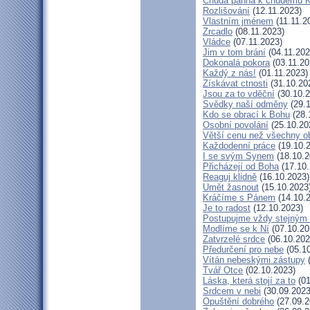
Chudá panna k chudému K
Rozlišování
(12.11.2023)
Vlastním jménem
(11.11.2
Zrcadlo
(08.11.2023)
Vládce
(07.11.2023)
Jim v tom brání
(04.11.202
Dokonalá pokora
(03.11.20
Každý z nás!
(01.11.2023)
Získávat ctnosti
(31.10.20
Jsou za to vděční
(30.10.2
Svědky naší odměny
(29.1
Kdo se obrací k Bohu
(28.
Osobní povolání
(25.10.20
Větší cenu než všechny ob
Každodenní práce
(19.10.
I se svým Synem
(18.10.2
Přicházejí od Boha
(17.10.
Reaguj klidně
(16.10.2023)
Umět žasnout
(15.10.2023
Kráčíme s Pánem
(14.10.
Je to radost
(12.10.2023)
Postupujme vždy stejným
Modlíme se k Ní
(07.10.20
Zatvrzelé srdce
(06.10.202
Předurčení pro nebe
(05.10
Vítán nebeskými zástupy
(
Tvář Otce
(02.10.2023)
Láska, která stojí za to
(01
Srdcem v nebi
(30.09.2023
Opuštění dobrého
(27.09.2