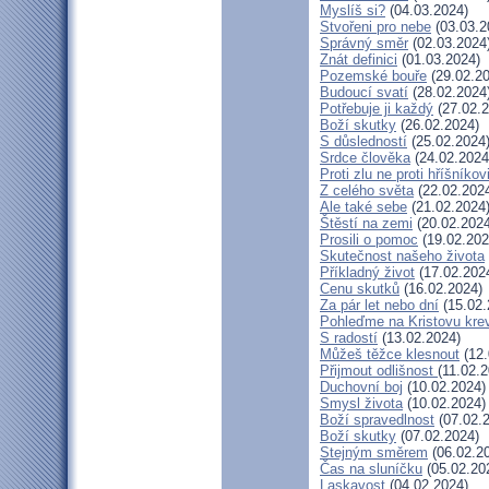
Myslíš si?
(04.03.2024)
Stvořeni pro nebe
(03.03.2
Správný směr
(02.03.2024
Znát definici
(01.03.2024)
Pozemské bouře
(29.02.20
Budoucí svatí
(28.02.2024
Potřebuje ji každý
(27.02.2
Boží skutky
(26.02.2024)
S důsledností
(25.02.2024
Srdce člověka
(24.02.2024
Proti zlu ne proti hříšníkov
Z celého světa
(22.02.202
Ale také sebe
(21.02.2024
Štěstí na zemi
(20.02.2024
Prosili o pomoc
(19.02.202
Skutečnost našeho života
Příkladný život
(17.02.202
Cenu skutků
(16.02.2024)
Za pár let nebo dní
(15.02.
Pohleďme na Kristovu kre
S radostí
(13.02.2024)
Můžeš těžce klesnout
(12.
Přijmout odlišnost
(11.02.
Duchovní boj
(10.02.2024)
Smysl života
(10.02.2024)
Boží spravedlnost
(07.02.
Boží skutky
(07.02.2024)
Stejným směrem
(06.02.2
Čas na sluníčku
(05.02.20
Laskavost
(04.02.2024)