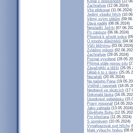
Konal v poslušnosti
(22.06
Zachraňuje
(12.06.2024)
Vše překonat
(11.06.2024)
Jediný všední hřích
(10.06
Věrný svým slibům
(09.06
Dává naději
(08.06.2024)
Nejsladší Ježíši
(07.06.20
Po zásluze
(06.06.2024)
Přispívá k očistě srdce
(05
O mnoho důležitější
(04.06
Vůči bližnímu
(03.06.2024)
Zvláštní milosti
(02.06.202
Zachraňuje
(29.05.2024)
Poznat vyvolené
(28.05.20
Přijímá stále novou sílu
(2
Závažnější a těžší
(26.05.
Děláš-li to z lásky
(25.05.2
Nezahálí
(20.05.2024)
Na našeho Pána
(19.05.20
Vnitřně i navenek
(18.05.2
Neobjevil ve skutcích
(17.
Dokonalá láska
(16.05.202
Uspokojují sebelásku
(15.
Pravý misionář
(14.05.202
Jako zahrada
(13.05.2024)
Důvěřujte Bohu
(12.05.202
Pro křesťana
(11.05.2024)
S úsměvem
(10.05.2024)
Vynahrazovat své hříchy
(
Malé výbuchy hněvu
(08.0