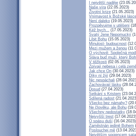
I největší naděje
(23.05.20
Naše víra
(22.05.2023)
Životní krize
(21.05.2023)
Vnímavost k Božské lásce.
Není daleko
(19.05.2023)
Prozpěvujme v utěšení
(18
Kéž bych...
(17.05.2023)
Svatý Jene Nepomucký
(1
Líbit Bohu
(15.05.2023)
Minulost- budoucnost
(12.
Mezi mužem a ženou
(11.
O výchově: Společná modlit
Sláva buď muži, který Boh
V těžkosti
(02.05.2023)
Zpívají nebesa i celá zem
Jak chce On
(30.04.2023)
Díky ní žijí
(29.04.2023)
Nic nespáchali
(28.04.2023
Zachovávají lásku
(28.04.
Dosud
(27.04.2023)
Setkání s Kristem
(23.04.
Sdílená radost
(21.04.2023
Všecko bez námahy?
(20.
Ne člověku, ale Bohu
(19.
Všechny nedostatky
(18.0
Nejvyšší trest
(17.04.2023
O spásu duší
(16.04.2023)
Zaměstnán jedině Bohem
(
Poslouchej mě
(13.04.202
Největším spojencem sat