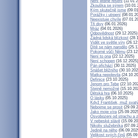
Není jediné řešení
(11.01.2
Zkouška se sýrem
(10.01.
Kým skutečně jsme
(09.01
Porážky i utrpení
(08.01.2
Neexistuje chvíle
(07.01.2
Tři divy
(06.01.2026)
Mráz
(04.01.2026)
Odpovědnost
(29.12.2025)
Žádná lidská blízkost
(28.
Vidět ve světle víry
(26.12
Dítě se nám narodilo
(25.1
Pokorné vůči Němu
(23.12
Není to ona
(22.12.2025)
Není schopen
(16.12.2025
Pán přichází
(30.11.2025)
Snášet bližního
(30.10.202
Matka nepolevila
(24.10.20
Definice
(23.10.2025)
Jenom pro Tebe
(22.10.20
Stejně nemožné
(15.10.20
Dětská hra
(06.10.2025)
O lásku
(05.10.2025)
Když František, muž svat
Nebojme se prosit
(29.09.
Jako moje víra
(25.09.202
Osvobozeni od strachu a 
V nebeské slávě
(15.09.20
Nikoliv služebníka
(07.09.
Jedině na něho
(06.09.202
Velikost svých činů
(05.09