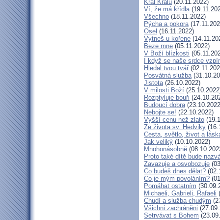
Král Králů
(20.11.2022)
Ví, že má křídla
(19.11.20
Všechno
(18.11.2022)
Pýcha a pokora
(17.11.202
Osel
(16.11.2022)
Vytneš u kořene
(14.11.20
Beze mne
(05.11.2022)
V Boží blízkosti
(05.11.20
I když se naše srdce vzpí
Hledal tvou tvář
(02.11.202
Posvátná služba
(31.10.20
Jistota
(26.10.2022)
V milosti Boží
(25.10.2022
Rozptyluje bouři
(24.10.20
Budoucí dobra
(23.10.2022
Nebojte se!
(22.10.2022)
Vyšší cenu než zlato
(19.1
Ze života sv. Hedviky
(16.
Cesta, světlo, život a lásk
Jak veliký
(10.10.2022)
Mnohonásobně
(08.10.202
Proto také dítě bude nazv
Zavazuje a osvobozuje
(03
Co budeš dnes dělat?
(02.
Co je mým povoláním?
(01
Pomáhat ostatním
(30.09.
Michaeli, Gabrieli, Rafaeli
(
Chudí a služba chudým
(2
Všichni zachráněni
(27.09.
Setrvávat s Bohem
(23.09