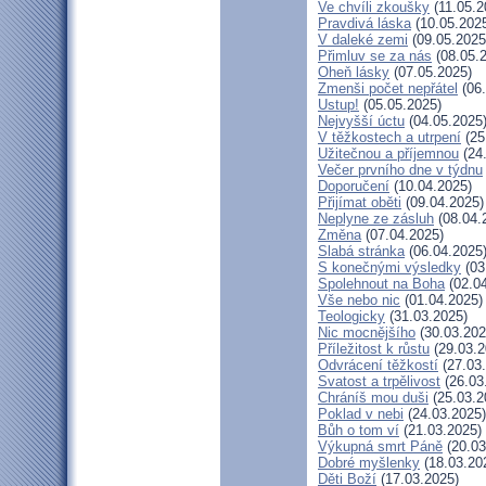
Ve chvíli zkoušky
(11.05.2
Pravdivá láska
(10.05.202
V daleké zemi
(09.05.2025
Přimluv se za nás
(08.05.
Oheň lásky
(07.05.2025)
Zmenši počet nepřátel
(06.
Ustup!
(05.05.2025)
Nejvyšší úctu
(04.05.2025
V těžkostech a utrpení
(25
Užitečnou a příjemnou
(24
Večer prvního dne v týdnu
Doporučení
(10.04.2025)
Přijímat oběti
(09.04.2025)
Neplyne ze zásluh
(08.04.
Změna
(07.04.2025)
Slabá stránka
(06.04.2025
S konečnými výsledky
(03
Spolehnout na Boha
(02.04
Vše nebo nic
(01.04.2025)
Teologicky
(31.03.2025)
Nic mocnějšího
(30.03.202
Příležitost k růstu
(29.03.2
Odvrácení těžkostí
(27.03
Svatost a trpělivost
(26.03
Chráníš mou duši
(25.03.2
Poklad v nebi
(24.03.2025)
Bůh o tom ví
(21.03.2025)
Výkupná smrt Páně
(20.03
Dobré myšlenky
(18.03.20
Děti Boží
(17.03.2025)