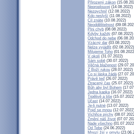
Přirozený zákon
(15.08.20
Neproplouvej
(14.08.2022)
Nezpychni!
(12.08.2022)
Kdo neslyší
(11.08.2022)
Cíl znáte
(10.08.2022)
Neoddělitelnost
(09.08.202
Plni chyb
(08.08.2022)
Kdyby každý
(07.08.2022)
Odchod do nebe
(06.08.20
Vzácný dar
(03.08.2022)
Nelze vyjádřit
(02.08.2022)
Milujeme Toho
(01.08.2022
V okolí
(31.07.2022)
Sám sobě
(30.07.2022)
Věčná blaženost
(29.07.20
Z Boží rukou
(28.07.2022)
Co si láska žádá
(27.07.20
Právě teď
(26.07.2022)
Ztracený čas
(25.07.2022)
Bůh aby byl Bohem
(17.07
Jedna kapka
(16.07.2022)
Trpělivě a tiše
(15.07.2022
Účast
(14.07.2022)
Je-li nutné
(13.07.2022)
Pojď se mnou
(12.07.2022
Vichřice pýchy
(08.07.202
Změní náš život
(07.07.20
Nade všechno
(01.07.2022
Od Tebe
(24.06.2022)
Mnozí žijí v omylu
(23.06.