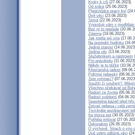
Kroky k cíli
(27.06.2023)
Od srdce
(25.06.2023)
Předchůdce pravý byl
(24.
Dvě věci
(23.06.2023)
Slova
(22.06.2023)
Vyprošuji vám v modlitbác
Bez ní to nepůjde
(20.06.2
Zdarma
(19.06.2023)
Jak rostla její víra
(17.06.2
Na poslední hodinku
(16.0
Jediná starost
(14.06.2023
Jediná věc
(13.06.2023)
Služebníkem a nástrojem
(
Pro prázdnotu
(11.06.2023
Někdy je to těžké
(10.06.2
Křesťanská radost
(09.06.
Pokrme nebeský
(08.06.20
Jste vnímaví?
(07.06.2023
Soužití či soužení?: Milují
Všechno očekávat od Boh
Radost ze života
(05.06.20
Radost svědomí
(04.06.20
Spasitelná bázeň před hř
Zpívají nebesa i celá zem
Tisíckráte pozdravujem te
Ita missa est
(30.05.2023)
Potřeba milovat
(27.05.202
Dokonalost
(26.05.2023)
O výchově: Strach o víru dě
Dvě velmi odlišné věci
(24