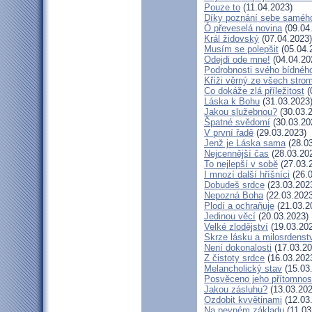
Pouze to
(11.04.2023)
Díky poznání sebe saméh
Ó převeselá novina
(09.04
Král židovský
(07.04.2023)
Musím se polepšit
(05.04.
Odejdi ode mne!
(04.04.20
Podrobnosti svého bídného
Kříži věrný ze všech stro
Co dokáže zlá příležitost
(
Láska k Bohu
(31.03.2023
Jakou služebnou?
(30.03.
Špatné svědomí
(30.03.20
V první řadě
(29.03.2023)
Jenž je Láska sama
(28.03
Nejcennější čas
(28.03.20
To nejlepší v sobě
(27.03.
I mnozí další hříšníci
(26.0
Dobudeš srdce
(23.03.202
Nepozná Boha
(22.03.2023
Plodí a ochraňuje
(21.03.2
Jedinou věcí
(20.03.2023)
Velké zlodějství
(19.03.20
Skrze lásku a milosrdenst
Není dokonalosti
(17.03.20
Z čistoty srdce
(16.03.202
Melancholický stav
(15.03
Posvěceno jeho přítomnos
Jakou zásluhu?
(13.03.202
Ozdobit kvvětinami
(12.03
Na pevném základu
(11.03