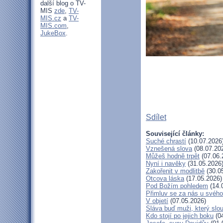
další blog o TV-
MIS
zde
,
TV-
MIS.cz
a
TV-
MIS.com
,
JukeBox
.
Sdílet
Související články:
Suché chrastí
(10.07.2026
Vznešená slova
(08.07.20
Můžeš hodně trpět
(07.06.
Nyní i navěky
(31.05.2026
Zakořenit v modlitbě
(30.0
Otcova láska
(17.05.2026)
Pod Božím pohledem
(14.
Přimluv se za nás u svéh
V objetí
(07.05.2026)
Sláva buď muži, který slo
Kdo stojí po jejich boku
(04