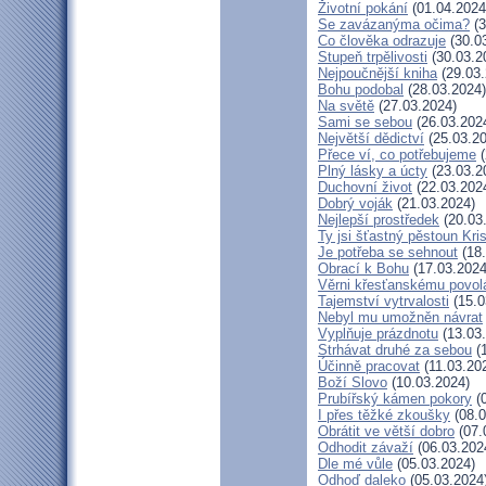
Životní pokání
(01.04.2024
Se zavázanýma očima?
(3
Co člověka odrazuje
(30.0
Stupeň trpělivosti
(30.03.2
Nejpoučnější kniha
(29.03.
Bohu podobal
(28.03.2024)
Na světě
(27.03.2024)
Sami se sebou
(26.03.202
Největší dědictví
(25.03.20
Přece ví, co potřebujeme
(
Plný lásky a úcty
(23.03.2
Duchovní život
(22.03.202
Dobrý voják
(21.03.2024)
Nejlepší prostředek
(20.03
Ty jsi šťastný pěstoun Kri
Je potřeba se sehnout
(18.
Obrací k Bohu
(17.03.2024
Věrni křesťanskému povol
Tajemství vytrvalosti
(15.0
Nebyl mu umožněn návrat
Vyplňuje prázdnotu
(13.03
Strhávat druhé za sebou
(1
Účinně pracovat
(11.03.20
Boží Slovo
(10.03.2024)
Prubířský kámen pokory
(0
I přes těžké zkoušky
(08.0
Obrátit ve větší dobro
(07.
Odhodit závaží
(06.03.202
Dle mé vůle
(05.03.2024)
Odhoď daleko
(05.03.2024