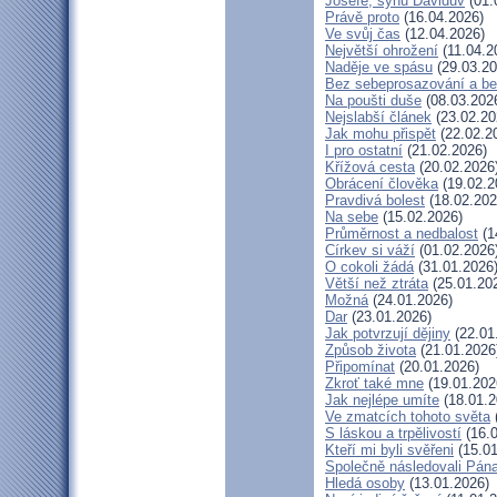
Josefe, synu Davidův
(01.
Právě proto
(16.04.2026)
Ve svůj čas
(12.04.2026)
Největší ohrožení
(11.04.2
Naděje ve spásu
(29.03.20
Bez sebeprosazování a bez
Na poušti duše
(08.03.202
Nejslabší článek
(23.02.20
Jak mohu přispět
(22.02.2
I pro ostatní
(21.02.2026)
Křížová cesta
(20.02.2026
Obrácení člověka
(19.02.2
Pravdivá bolest
(18.02.202
Na sebe
(15.02.2026)
Průměrnost a nedbalost
(1
Církev si váží
(01.02.2026
O cokoli žádá
(31.01.2026
Větší než ztráta
(25.01.20
Možná
(24.01.2026)
Dar
(23.01.2026)
Jak potvrzují dějiny
(22.01
Způsob života
(21.01.2026
Připomínat
(20.01.2026)
Zkroť také mne
(19.01.202
Jak nejlépe umíte
(18.01.2
Ve zmatcích tohoto světa
S láskou a trpělivostí
(16.0
Kteří mi byli svěřeni
(15.01
Společně následovali Pán
Hledá osoby
(13.01.2026)