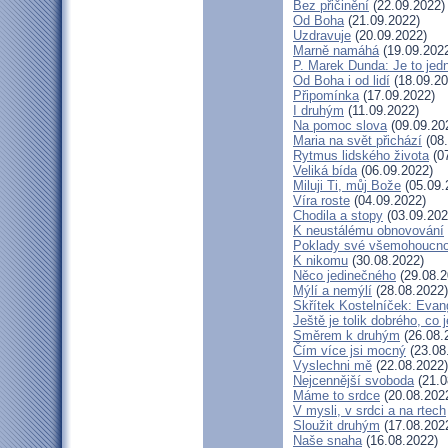
Bez přičinění
(22.09.2022)
Od Boha
(21.09.2022)
Uzdravuje
(20.09.2022)
Marně namáhá
(19.09.202
P. Marek Dunda: Je to jedn
Od Boha i od lidí
(18.09.20
Připomínka
(17.09.2022)
I druhým
(11.09.2022)
Na pomoc slova
(09.09.20
Maria na svět přichází
(08.
Rytmus lidského života
(07
Veliká bída
(06.09.2022)
Miluji Ti, můj Bože
(05.09.
Víra roste
(04.09.2022)
Chodila a stopy
(03.09.202
K neustálému obnovování
Poklady své všemohoucno
K nikomu
(30.08.2022)
Něco jedinečného
(29.08.2
Mýlí a nemýlí
(28.08.2022)
Skřítek Kostelníček: Evang
Ještě je tolik dobrého, co 
Směrem k druhým
(26.08.
Čím více jsi mocný
(23.08
Vyslechni mě
(22.08.2022)
Nejcennější svoboda
(21.0
Máme to srdce
(20.08.202
V mysli, v srdci a na rtech
Sloužit druhým
(17.08.202
Naše snaha
(16.08.2022)