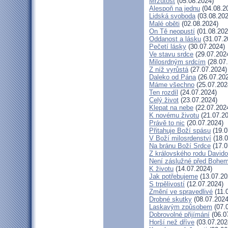
Mrzutost
(05.08.2024)
Alespoň na jednu
(04.08.2
Lidská svoboda
(03.08.202
Malé oběti
(02.08.2024)
On Tě neopustí
(01.08.202
Oddanost a lásku
(31.07.2
Pečetí lásky
(30.07.2024)
Ve stavu srdce
(29.07.202
Milosrdným srdcím
(28.07
Z níž vyrůstá
(27.07.2024)
Daleko od Pána
(26.07.20
Máme všechno
(25.07.202
Ten rozdíl
(24.07.2024)
Celý život
(23.07.2024)
Klepat na nebe
(22.07.202
K novému životu
(21.07.20
Právě to nic
(20.07.2024)
Přitahuje Boží spásu
(19.0
V Boží milosrdenství
(18.0
Na bránu Boží Srdce
(17.0
Z královského rodu David
Není záslužné před Bohe
K životu
(14.07.2024)
Jak potřebujeme
(13.07.20
S trpělivostí
(12.07.2024)
Změní ve spravedlivé
(11.
Drobné skutky
(08.07.2024
Laskavým způsobem
(07.
Dobrovolné přijímání
(06.0
Horší než dříve
(03.07.202