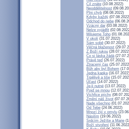
Cíl znáte
(10.08.2022)
Neoddělitelnost
(09.08.20
Plni chyb
(08.08.2022)
Kdyby každý
(07.08.2022
Odchod do nebe
(06.08.2
Vzácný dar
(03.08.2022)
Nelze vyjádřit
(02.08.202
Milujeme Toho
(01.08.202
V okolí
(31.07.2022)
Sám sobě
(30.07.2022)
Věčná blaženost
(29.07.2
Z Boží rukou
(28.07.2022
Co si láska žádá
(27.07.2
Právě teď
(26.07.2022)
Ztracený čas
(25.07.2022
Bůh aby byl Bohem
(17.0
Jedna kapka
(16.07.2022
Trpělivě a tiše
(15.07.202
Účast
(14.07.2022)
Je-li nutné
(13.07.2022)
Pojď se mnou
(12.07.202
Vichřice pýchy
(08.07.20
Změní náš život
(07.07.2
Nade všechno
(01.07.202
Od Tebe
(24.06.2022)
Mnozí žijí v omylu
(23.06
Násilím
(19.06.2022)
Srdcím Ježíše a Marie
(1
Boží stvoření
(11.06.2022