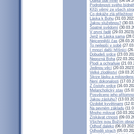
Odejdi ode mne!
(04.04.2
Podrobnosti svého bídnéh
Kříži věrný ze všech str
Co dokáže zlá příležitost
Láska k Bohu
(31.03.202
Jakou služebnou?
(30.03
Špatné svědomí
(30.03.2
V první řadě
(29.03.2023)
Jenž je Láska sama
(28.
Nejcennější čas
(28.03.2
To nejlepší v sobě
(27.03
I mnozí další hříšníci
(26
Dobudeš srdce
(23.03.20
Nepozná Boha
(22.03.20
Plodí a ochraňuje
(21.03.
Jedinou věcí
(20.03.2023
Velké zlodějství
(19.03.2
Skrze lásku a milosrdens
Není dokonalosti
(17.03.2
Z čistoty srdce
(16.03.20
Melancholický stav
(15.0
Posvěceno jeho přítomno
Jakou zásluhu?
(13.03.20
Ozdobit kvvětinami
(12.0
Na pevném základu
(11.0
Mnoho milovat
(10.03.20
Získávat ctnosti
(09.03.2
Všichni jsou Božím obra
Odhoď daleko
(06.03.202
Odhodili strach
(05.03.20