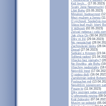
Kéž bych...
(17.05.2023)
Svatý Jene Nepomucký
(
Líbit Bohu
(15.05.2023)
Minulost- budoucnost
(12
Mezi mužem a ženou
(11
O výchově: Společná modl
Sláva buď muži, který Bo
V těžkosti
(02.05.2023)
Zpívají nebesa i celá ze
Jak chce On
(30.04.2023
Díky ní žijí
(29.04.2023)
Nic nespáchali
(28.04.20
Zachovávají lásku
(28.04
Dosud
(27.04.2023)
Setkání s Kristem
(23.04
Sdílená radost
(21.04.202
Všecko bez námahy?
(20
Ne člověku, ale Bohu
(19
Všechny nedostatky
(18.
Nejvyšší trest
(17.04.202
O spásu duší
(16.04.2023
Zaměstnán jedině Bohem
Poslouchej mě
(13.04.20
Největším spojencem sa
Pouze to
(11.04.2023)
Díky poznání sebe samé
Ó převeselá novina
(09.0
Král židovský
(07.04.202
Musím se polepšit
(05.04