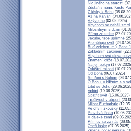
Nic jiného na starosti
(07.
Zůstaň s námi, Kriste Pa
Z lásky k Bohu
(05.08.20
Až na Kalvárii
(04.08.202
Vzývej ho
(03.08.2025)
Abychom se nebáli smrti
Milosrdným srdcím
(01.0
Přímo ze srdce
(27.07.20
Jakube, tebe upřímně
(25
Proměňuje svět
(24.07.20
Buď veleben, můj Pane Je
Základním zákonem
(22.
Abychom svá slova potvrd
Znamení kříže
(18.07.202
Na její pokyn
(17.07.2025
Zvláštní milosti
(10.07.20
Od Boha
(06.07.2025)
Smířeni s Bohem
(03.07.
O Bohu, o bližním a o so
Líbit se Bohu
(29.06.2025
Volání
(19.06.2025)
Spatřit svět
(15.06.2025)
Trpělivost v utrpení
(20.0
Milost Eucharistie
(12.05
Ve chvíli zkoušky
(11.05.
Pravdivá láska
(10.05.20
V daleké zemi
(09.05.202
Přimluv se za nás
(08.05
Oheň lásky
(07.05.2025)
Zmenši počet nepřátel
(06