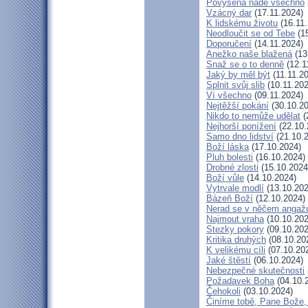
Povýšená nade všechno
Vzácný dar
(17.11.2024)
K lidskému životu
(16.11.
Neodloučit se od Tebe
(15
Doporučení
(14.11.2024)
Anežko naše blažená
(13
Snaž se o to denně
(12.1
Jaký by měl být
(11.11.2
Splnit svůj slib
(10.11.202
Ví všechno
(09.11.2024)
Nejtěžší pokání
(30.10.20
Nikdo to nemůže udělat
(
Nejhorší ponížení
(22.10.
Samo dno lidství
(21.10.
Boží láska
(17.10.2024)
Pluh bolesti
(16.10.2024)
Drobné zlosti
(15.10.2024
Boží vůle
(14.10.2024)
Vytrvale modlí
(13.10.202
Bázeň Boží
(12.10.2024)
Nerad se v něčem angaž
Najmout vraha
(10.10.202
Stezky pokory
(09.10.202
Kritika druhých
(08.10.20
K velikému cíli
(07.10.20
Jaké štěstí
(06.10.2024)
Nebezpečné skutečnosti
Požadavek Boha
(04.10.
Čehokoli
(03.10.2024)
Činíme tobě, Pane Bože,