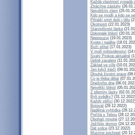
Každá vlastnost vypadá j
Ztrácíme zásluhy
(26.01.
Největším zlem
(25.01.20
Kdo se modlí a kdo se n
Přináší smrt duši i tělu
(2
Okolnosti
(22.01.2023)
Starostlivost láska
(21.01
Dokonalé štěstí
(20.01.20
Neposuzuj
(19.01.2023)
Kvete i naděje
(18.01.202
Boží přítel
(17.01.2023)
V moři milosrdenství
(14.
Svatý Prokop aktuálně
(1
Úplně zavaleni
(11.01.202
Základ ve víře
(10.01.202
Jen když klečí
(09.01.20
Dlouhá životní praxe
(08.
Co je třeba dělat
(07.01.2
Dnešního dne
(06.01.202
Největší štěstí
(05.01.20
Z přemíry lásky
(02.01.20
Byli svědky?
(31.12.2022
Každý věřící
(30.12.2022
Bojovat
(29.12.2022)
Nadějná vyhlídka
(28.12.
Počítá s Tebou
(28.12.20
Obohatí mnohé
(27.12.20
Ježíšův domov
(24.12.20
Dát srdce
(23.12.2022)
Musíme pochopit
(20.12.