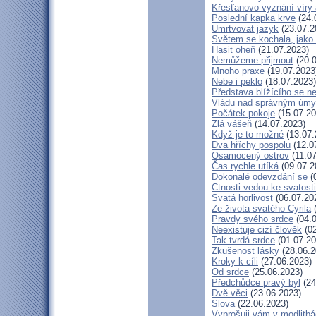
Křesťanovo vyznání víry 
Poslední kapka krve
(24.
Umrtvovat jazyk
(23.07.2
Světem se kochala, jako 
Hasit oheň
(21.07.2023)
Nemůžeme přijmout
(20.0
Mnoho praxe
(19.07.2023
Nebe i peklo
(18.07.2023)
Představa blížícího se n
Vládu nad správným úm
Počátek pokoje
(15.07.20
Zlá vášeň
(14.07.2023)
Když je to možné
(13.07.
Dva hříchy pospolu
(12.0
Osamocený ostrov
(11.07
Čas rychle utíká
(09.07.2
Dokonalé odevzdání se
(
Ctnosti vedou ke svatosti
Svatá horlivost
(06.07.20
Ze života svatého Cyrila
(
Pravdy svého srdce
(04.0
Neexistuje cizí člověk
(02
Tak tvrdá srdce
(01.07.20
Zkušenost lásky
(28.06.2
Kroky k cíli
(27.06.2023)
Od srdce
(25.06.2023)
Předchůdce pravý byl
(24
Dvě věci
(23.06.2023)
Slova
(22.06.2023)
Vyprošuji vám v modlitb