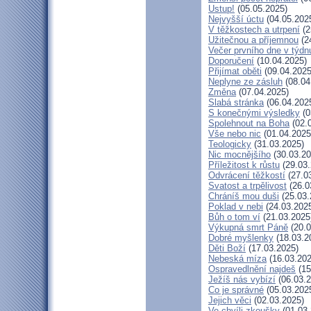
Ustup!
(05.05.2025)
Nejvyšší úctu
(04.05.202
V těžkostech a utrpení
(2
Užitečnou a příjemnou
(2
Večer prvního dne v týdn
Doporučení
(10.04.2025)
Přijímat oběti
(09.04.2025
Neplyne ze zásluh
(08.04
Změna
(07.04.2025)
Slabá stránka
(06.04.202
S konečnými výsledky
(0
Spolehnout na Boha
(02.
Vše nebo nic
(01.04.2025
Teologicky
(31.03.2025)
Nic mocnějšího
(30.03.20
Příležitost k růstu
(29.03.
Odvrácení těžkostí
(27.0
Svatost a trpělivost
(26.0
Chráníš mou duši
(25.03.
Poklad v nebi
(24.03.202
Bůh o tom ví
(21.03.2025
Výkupná smrt Páně
(20.0
Dobré myšlenky
(18.03.2
Děti Boží
(17.03.2025)
Nebeská míza
(16.03.202
Ospravedlnění najdeš
(15
Ježíš nás vybízí
(06.03.2
Co je správné
(05.03.202
Jejich věci
(02.03.2025)
Ve chvíli zkoušky
(01.03.