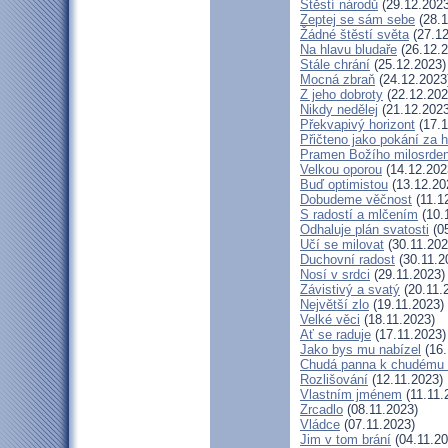
Štěstí národů
(29.12.2023
Zeptej se sám sebe
(28.1
Žádné štěstí světa
(27.12
Na hlavu bludaře
(26.12.2
Stále chrání
(25.12.2023)
Mocná zbraň
(24.12.2023
Z jeho dobroty
(22.12.202
Nikdy nedělej
(21.12.2023
Překvapivý horizont
(17.1
Přičteno jako pokání za h
Pramen Božího milosrden
Velkou oporou
(14.12.202
Buď optimistou
(13.12.20
Dobudeme věčnost
(11.1
S radostí a mlčením
(10.
Odhaluje plán svatosti
(05
Učí se milovat
(30.11.202
Duchovní radost
(30.11.2
Nosí v srdci
(29.11.2023)
Závistivý a svatý
(20.11.
Největší zlo
(19.11.2023)
Velké věci
(18.11.2023)
Ať se raduje
(17.11.2023)
Jako bys mu nabízel
(16.
Chudá panna k chudému 
Rozlišování
(12.11.2023)
Vlastním jménem
(11.11.
Zrcadlo
(08.11.2023)
Vládce
(07.11.2023)
Jim v tom brání
(04.11.20