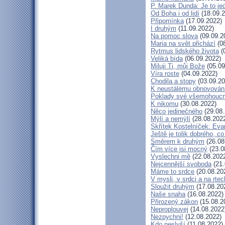
P. Marek Dunda: Je to je
Od Boha i od lidí
(18.09.2
Připomínka
(17.09.2022)
I druhým
(11.09.2022)
Na pomoc slova
(09.09.2
Maria na svět přichází
(08
Rytmus lidského života
(
Veliká bída
(06.09.2022)
Miluji Ti, můj Bože
(05.09
Víra roste
(04.09.2022)
Chodila a stopy
(03.09.20
K neustálému obnovován
Poklady své všemohoucn
K nikomu
(30.08.2022)
Něco jedinečného
(29.08.
Mýlí a nemýlí
(28.08.202
Skřítek Kostelníček: Evan
Ještě je tolik dobrého, co
Směrem k druhým
(26.08
Čím více jsi mocný
(23.0
Vyslechni mě
(22.08.202
Nejcennější svoboda
(21.
Máme to srdce
(20.08.20
V mysli, v srdci a na rtec
Sloužit druhým
(17.08.20
Naše snaha
(16.08.2022)
Přirozený zákon
(15.08.2
Neproplouvej
(14.08.2022
Nezpychni!
(12.08.2022)
Kdo neslyší
(11.08.2022)