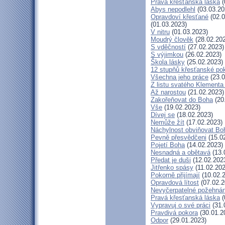
Pravá křesťanská láska
(
Abys nepodlehl
(03.03.20
Opravdoví křesťané
(02.0
(01.03.2023)
V nitru
(01.03.2023)
Moudrý člověk
(28.02.20
S vděčností
(27.02.2023)
S výjimkou
(26.02.2023)
Škola lásky
(25.02.2023)
12 stupňů křesťanské po
Všechna jeho práce
(23.0
Z listu svatého Klementa 
Až narostou
(21.02.2023)
Zakořeňovat do Boha
(20
Vše
(19.02.2023)
Dívej se
(18.02.2023)
Nemůže žít
(17.02.2023)
Náchylnost obviňovat Bo
Pevně přesvědčeni
(15.0
Pojetí Boha
(14.02.2023)
Nesnadná a obětavá
(13.
Předat je duši
(12.02.202
Jitřenko spásy
(11.02.202
Pokorně přijímají
(10.02.
Opravdová lítost
(07.02.2
Nevyčerpatelné požehnán
Pravá křesťanská láska
(
Vypravuj o své práci
(31.
Pravdivá pokora
(30.01.2
Odpor
(29.01.2023)