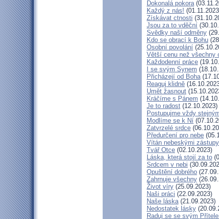
Dokonalá pokora
(03.11.2
Každý z nás!
(01.11.2023
Získávat ctnosti
(31.10.2
Jsou za to vděční
(30.10
Svědky naší odměny
(29
Kdo se obrací k Bohu
(28
Osobní povolání
(25.10.2
Větší cenu než všechny 
Každodenní práce
(19.10
I se svým Synem
(18.10.
Přicházejí od Boha
(17.10
Reaguj klidně
(16.10.2023
Umět žasnout
(15.10.202
Kráčíme s Pánem
(14.10
Je to radost
(12.10.2023)
Postupujme vždy stejný
Modlíme se k Ní
(07.10.2
Zatvrzelé srdce
(06.10.20
Předurčení pro nebe
(05.
Vítán nebeskými zástupy
Tvář Otce
(02.10.2023)
Láska, která stojí za to
(0
Srdcem v nebi
(30.09.202
Opuštění dobrého
(27.09.
Zahrnuje všechny
(26.09.
Život víry
(25.09.2023)
Naši práci
(22.09.2023)
Naše láska
(21.09.2023)
Nedostatek lásky
(20.09.
Raduj se se svým Přítel