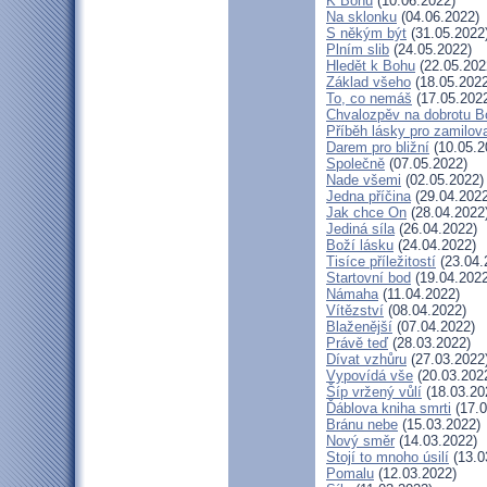
K Bohu
(10.06.2022)
Na sklonku
(04.06.2022)
S někým být
(31.05.2022
Plním slib
(24.05.2022)
Hledět k Bohu
(22.05.202
Základ všeho
(18.05.2022
To, co nemáš
(17.05.202
Chvalozpěv na dobrotu B
Příběh lásky pro zamilov
Darem pro bližní
(10.05.2
Společně
(07.05.2022)
Nade všemi
(02.05.2022)
Jedna příčina
(29.04.2022
Jak chce On
(28.04.2022
Jediná síla
(26.04.2022)
Boží lásku
(24.04.2022)
Tisíce příležitostí
(23.04.
Startovní bod
(19.04.2022
Námaha
(11.04.2022)
Vítězství
(08.04.2022)
Blaženější
(07.04.2022)
Právě teď
(28.03.2022)
Dívat vzhůru
(27.03.2022
Vypovídá vše
(20.03.202
Šíp vržený vůlí
(18.03.20
Ďáblova kniha smrti
(17.0
Bránu nebe
(15.03.2022)
Nový směr
(14.03.2022)
Stojí to mnoho úsilí
(13.0
Pomalu
(12.03.2022)