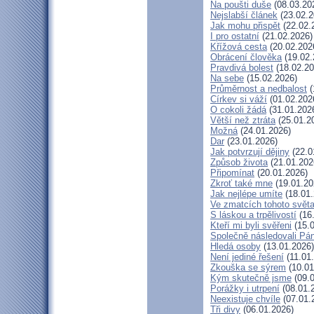
Na poušti duše
(08.03.20
Nejslabší článek
(23.02.2
Jak mohu přispět
(22.02.
I pro ostatní
(21.02.2026)
Křížová cesta
(20.02.202
Obrácení člověka
(19.02.
Pravdivá bolest
(18.02.20
Na sebe
(15.02.2026)
Průměrnost a nedbalost
(
Církev si váží
(01.02.202
O cokoli žádá
(31.01.202
Větší než ztráta
(25.01.2
Možná
(24.01.2026)
Dar
(23.01.2026)
Jak potvrzují dějiny
(22.0
Způsob života
(21.01.202
Připomínat
(20.01.2026)
Zkroť také mne
(19.01.20
Jak nejlépe umíte
(18.01.
Ve zmatcích tohoto svět
S láskou a trpělivostí
(16
Kteří mi byli svěřeni
(15.0
Společně následovali Pá
Hledá osoby
(13.01.2026)
Není jediné řešení
(11.01
Zkouška se sýrem
(10.01
Kým skutečně jsme
(09.0
Porážky i utrpení
(08.01.
Neexistuje chvíle
(07.01.
Tři divy
(06.01.2026)