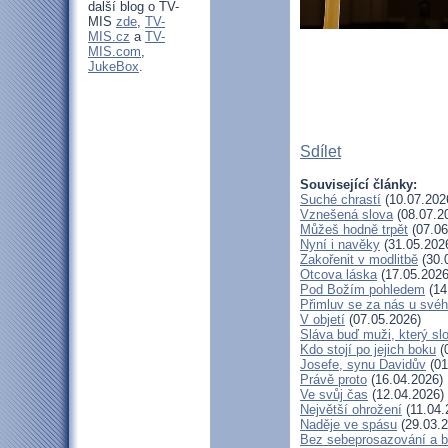
další blog o TV-
MIS
zde
,
TV-
MIS.cz
a
TV-
MIS.com
,
JukeBox
.
Sdílet
Související články:
Suché chrastí
(10.07.202
Vznešená slova
(08.07.2
Můžeš hodně trpět
(07.06
Nyní i navěky
(31.05.202
Zakořenit v modlitbě
(30.
Otcova láska
(17.05.2026
Pod Božím pohledem
(14
Přimluv se za nás u své
V objetí
(07.05.2026)
Sláva buď muži, který sl
Kdo stojí po jejich boku
(
Josefe, synu Davidův
(01
Právě proto
(16.04.2026)
Ve svůj čas
(12.04.2026)
Největší ohrožení
(11.04.
Naděje ve spásu
(29.03.2
Bez sebeprosazování a be