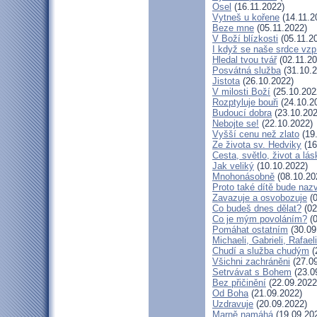
Osel
(16.11.2022)
Vytneš u kořene
(14.11.2
Beze mne
(05.11.2022)
V Boží blízkosti
(05.11.2
I když se naše srdce vzp
Hledal tvou tvář
(02.11.20
Posvátná služba
(31.10.2
Jistota
(26.10.2022)
V milosti Boží
(25.10.202
Rozptyluje bouři
(24.10.2
Budoucí dobra
(23.10.202
Nebojte se!
(22.10.2022)
Vyšší cenu než zlato
(19
Ze života sv. Hedviky
(16
Cesta, světlo, život a lás
Jak veliký
(10.10.2022)
Mnohonásobně
(08.10.20
Proto také dítě bude naz
Zavazuje a osvobozuje
(0
Co budeš dnes dělat?
(02
Co je mým povoláním?
(0
Pomáhat ostatním
(30.09
Michaeli, Gabrieli, Rafaeli
Chudí a služba chudým
(
Všichni zachráněni
(27.09
Setrvávat s Bohem
(23.0
Bez přičinění
(22.09.2022
Od Boha
(21.09.2022)
Uzdravuje
(20.09.2022)
Marně namáhá
(19.09.20