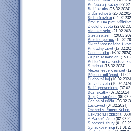
Budoucí svatí
(28.02.202
Potřebuje ji každý
(27.02
Boží skutky
(26.02.2024)
S důsledností
(25.02.202
Srdce člověka
(24.02.202
Proti zlu ne proti hříšníko
Z celého světa
(22.02.20
Ale také sebe
(21.02.202
Štěstí na zemi
(20.02.20
Prosili o pomoc
(19.02.20
Skutečnost našeho život
Příkladný život
(17.02.20
Cenu skutků
(16.02.2024
Za pár let nebo dní
(15.02
Pohleďme na Kristovu kr
S radostí
(13.02.2024)
Můžeš těžce klesnout
(12
Přijmout odlišnost
(11.02
Duchovní boj
(10.02.2024
Smysl života
(10.02.2024
Boží spravedlnost
(07.02
Boží skutky
(07.02.2024)
Stejným směrem
(06.02.
Čas na sluníčku
(05.02.2
Laskavost
(04.02.2024)
Obchod s Pánem Bohem
Uskutečňují zblízka
(03.0
V Pánově lásce
(02.02.2
S pomocí shůry
(01.02.2
Synáčkové moji
(31.01.2