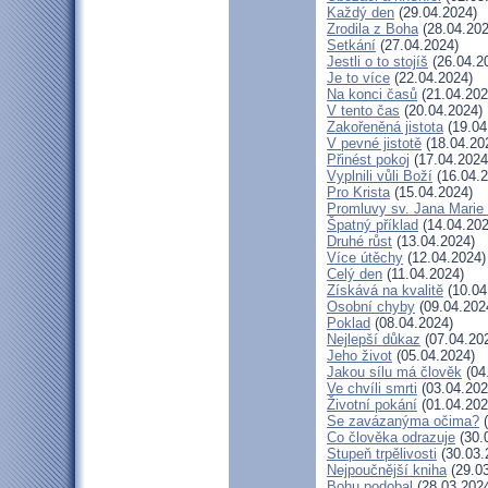
Každý den
(29.04.2024)
Zrodila z Boha
(28.04.202
Setkání
(27.04.2024)
Jestli o to stojíš
(26.04.2
Je to více
(22.04.2024)
Na konci časů
(21.04.202
V tento čas
(20.04.2024)
Zakořeněná jistota
(19.04
V pevné jistotě
(18.04.20
Přinést pokoj
(17.04.2024
Vyplnili vůli Boží
(16.04.2
Pro Krista
(15.04.2024)
Promluvy sv. Jana Marie 
Špatný příklad
(14.04.202
Druhé růst
(13.04.2024)
Více útěchy
(12.04.2024)
Celý den
(11.04.2024)
Získává na kvalitě
(10.04
Osobní chyby
(09.04.202
Poklad
(08.04.2024)
Nejlepší důkaz
(07.04.20
Jeho život
(05.04.2024)
Jakou sílu má člověk
(04
Ve chvíli smrti
(03.04.202
Životní pokání
(01.04.202
Se zavázanýma očima?
(
Co člověka odrazuje
(30.
Stupeň trpělivosti
(30.03.
Nejpoučnější kniha
(29.03
Bohu podobal
(28.03.202