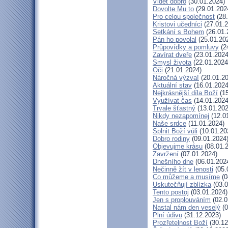
Vidět dobro
(30.01.2024)
Dovolte Mu to
(29.01.202
Pro celou společnost
(28.
Kristovi učedníci
(27.01.2
Setkání s Bohem
(26.01.
Pán ho povolal
(25.01.20
Průpovídky a pomluvy
(2
Zavírat dveře
(23.01.2024
Smysl života
(22.01.2024
Oči
(21.01.2024)
Náročná výzva!
(20.01.20
Aktuální stav
(16.01.2024
Nejkrásnější díla Boží
(15
Využívat čas
(14.01.2024
Trvale šťastný
(13.01.202
Nikdy nezapomínej
(12.0
Naše srdce
(11.01.2024)
Splnit Boží vůli
(10.01.20
Dobro rodiny
(09.01.2024
Objevujme krásu
(08.01.
Zavržení
(07.01.2024)
Dnešního dne
(06.01.202
Nečinně žít v lenosti
(05.
Co můžeme a musíme
(0
Uskutečňují zblízka
(03.0
Tento postoj
(03.01.2024)
Jen s proplouváním
(02.0
Nastal nám den veselý
(0
Plní údivu
(31.12.2023)
Prozřetelnost Boží
(30.12