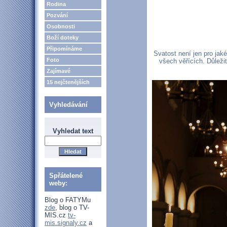
Rodina
Pozvání
Osobnosti
Boží doteky
Připomínáme
Svatost není jen pro jaké
Foto
všech věřících. Důležit
Zajímavé
15 nejčtenějších
Vyhledávání
Vyhledat text
Spřátelené
weby:
Blog o FATYMu
zde
, blog o TV-
MIS.cz
tv-
mis.signaly.cz
a