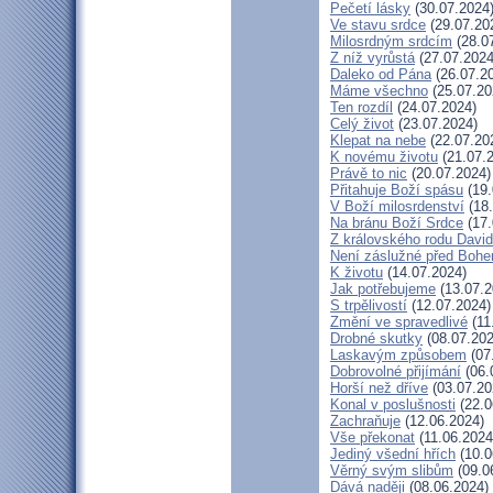
Pečetí lásky
(30.07.2024
Ve stavu srdce
(29.07.20
Milosrdným srdcím
(28.0
Z níž vyrůstá
(27.07.2024
Daleko od Pána
(26.07.2
Máme všechno
(25.07.20
Ten rozdíl
(24.07.2024)
Celý život
(23.07.2024)
Klepat na nebe
(22.07.20
K novému životu
(21.07.
Právě to nic
(20.07.2024)
Přitahuje Boží spásu
(19.
V Boží milosrdenství
(18.
Na bránu Boží Srdce
(17.
Z královského rodu Davi
Není záslužné před Boh
K životu
(14.07.2024)
Jak potřebujeme
(13.07.2
S trpělivostí
(12.07.2024)
Změní ve spravedlivé
(11
Drobné skutky
(08.07.202
Laskavým způsobem
(07
Dobrovolné přijímání
(06.
Horší než dříve
(03.07.20
Konal v poslušnosti
(22.0
Zachraňuje
(12.06.2024)
Vše překonat
(11.06.2024
Jediný všední hřích
(10.0
Věrný svým slibům
(09.0
Dává naději
(08.06.2024)