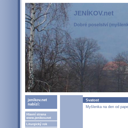
JENÍKOV.net
Dobré poselství (myšlenka
jenikov.net
Svatost
nabízí:
Myšlenka na den od papež
Hlavní strana
www.jenikov.net
Liturgický rok