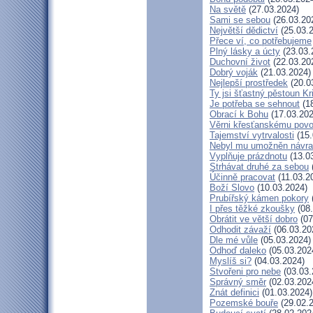
Na světě
(27.03.2024)
Sami se sebou
(26.03.20
Největší dědictví
(25.03.
Přece ví, co potřebujeme
Plný lásky a úcty
(23.03.
Duchovní život
(22.03.20
Dobrý voják
(21.03.2024)
Nejlepší prostředek
(20.0
Ty jsi šťastný pěstoun Kr
Je potřeba se sehnout
(18
Obrací k Bohu
(17.03.202
Věrni křesťanskému povo
Tajemství vytrvalosti
(15.
Nebyl mu umožněn návra
Vyplňuje prázdnotu
(13.0
Strhávat druhé za sebou
Účinně pracovat
(11.03.2
Boží Slovo
(10.03.2024)
Prubířský kámen pokory
I přes těžké zkoušky
(08.
Obrátit ve větší dobro
(07
Odhodit závaží
(06.03.20
Dle mé vůle
(05.03.2024)
Odhoď daleko
(05.03.202
Myslíš si?
(04.03.2024)
Stvořeni pro nebe
(03.03.
Správný směr
(02.03.202
Znát definici
(01.03.2024)
Pozemské bouře
(29.02.