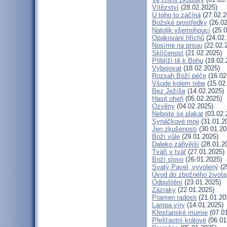
Vítězství
(28.02.2025)
U toho to začíná
(27.02.2
Božské prostředky
(26.02
Natolik všemohoucí
(25.0
Opakování hříchů
(24.02.
Nosíme na prsou
(22.02.
Sklíčenost
(21.02.2025)
Přiblíží tě k Bohu
(19.02.
Vybojovat
(18.02.2025)
Rozsah Boží péče
(16.02
Všude kolem tebe
(15.02
Bez Ježíše
(14.02.2025)
Hasit oheň
(05.02.2025)
Ozvěny
(04.02.2025)
Nebojte se plakat
(03.02.
Synáčkové moji
(31.01.2
Jen zkušeností
(30.01.20
Boží vůle
(29.01.2025)
Daleko zářivější
(28.01.2
Tváří v tvář
(27.01.2025)
Boží slovo
(26.01.2025)
Svatý Pavel, vyvolený
(2
Úvod do zbožného života
Odpuštění
(23.01.2025)
Zázraky
(22.01.2025)
Pramen radosti
(21.01.20
Lampa víry
(14.01.2025)
Křesťanské mumie
(07.01
Přešťastní králové
(06.01