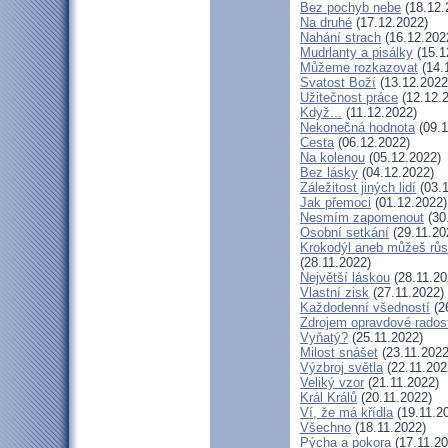
Bez pochyb nebe
(18.12.
Na druhé
(17.12.2022)
Nahání strach
(16.12.202
Mudrlanty a pisálky
(15.1
Můžeme rozkazovat
(14.
Svatost Boží
(13.12.2022
Užitečnost práce
(12.12.
Když...
(11.12.2022)
Nekonečná hodnota
(09.1
Cesta
(06.12.2022)
Na kolenou
(05.12.2022)
Bez lásky
(04.12.2022)
Záležitost jiných lidí
(03.1
Jak přemoci
(01.12.2022)
Nesmím zapomenout
(30
Osobní setkání
(29.11.20
Krokodýl aneb můžeš růst
(28.11.2022)
Největší láskou
(28.11.20
Vlastní zisk
(27.11.2022)
Každodenní všedností
(2
Zdrojem opravdové radost
Vyňatý?
(25.11.2022)
Milost snášet
(23.11.2022
Výzbroj světla
(22.11.202
Veliký vzor
(21.11.2022)
Král Králů
(20.11.2022)
Ví, že má křídla
(19.11.2
Všechno
(18.11.2022)
Pýcha a pokora
(17.11.20