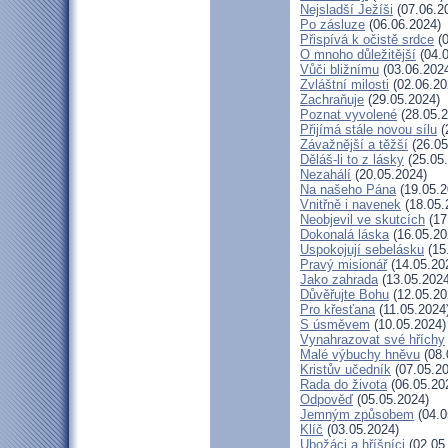
Nejsladší Ježíši
(07.06.2
Po zásluze
(06.06.2024)
Přispívá k očistě srdce
(0
O mnoho důležitější
(04.0
Vůči bližnímu
(03.06.202
Zvláštní milosti
(02.06.20
Zachraňuje
(29.05.2024)
Poznat vyvolené
(28.05.2
Přijímá stále novou sílu
(
Závažnější a těžší
(26.05
Děláš-li to z lásky
(25.05
Nezahálí
(20.05.2024)
Na našeho Pána
(19.05.2
Vnitřně i navenek
(18.05.
Neobjevil ve skutcích
(17
Dokonalá láska
(16.05.20
Uspokojují sebelásku
(15
Pravý misionář
(14.05.20
Jako zahrada
(13.05.2024
Důvěřujte Bohu
(12.05.20
Pro křesťana
(11.05.2024
S úsměvem
(10.05.2024)
Vynahrazovat své hříchy
Malé výbuchy hněvu
(08.
Kristův učedník
(07.05.20
Rada do života
(06.05.20
Odpověď
(05.05.2024)
Jemným způsobem
(04.0
Klíč
(03.05.2024)
Ubožáci a hříšníci
(02.05