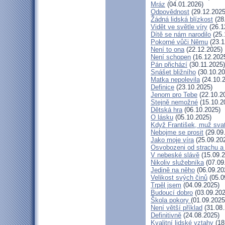
Mráz
(04.01.2026)
Odpovědnost
(29.12.2025
Žádná lidská blízkost
(28
Vidět ve světle víry
(26.1
Dítě se nám narodilo
(25.
Pokorné vůči Němu
(23.1
Není to ona
(22.12.2025)
Není schopen
(16.12.202
Pán přichází
(30.11.2025)
Snášet bližního
(30.10.20
Matka nepolevila
(24.10.
Definice
(23.10.2025)
Jenom pro Tebe
(22.10.2
Stejně nemožné
(15.10.2
Dětská hra
(06.10.2025)
O lásku
(05.10.2025)
Když František, muž sva
Nebojme se prosit
(29.09
Jako moje víra
(25.09.20
Osvobozeni od strachu a
V nebeské slávě
(15.09.2
Nikoliv služebníka
(07.09
Jedině na něho
(06.09.20
Velikost svých činů
(05.0
Trpěl jsem
(04.09.2025)
Budoucí dobro
(03.09.202
Škola pokory
(01.09.2025
Není větší příklad
(31.08.
Definitivně
(24.08.2025)
Kvalitní lidské vztahy
(18