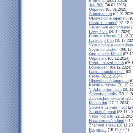
Proměna
(05.01.2025)
Jen Bůh
(04.01.2025)
Odpověď
(03.01.2025)
S nasazením
(02.01.2025
Obdivuhodné tajemství
(0
Cesta ke změně
(31.12.2
Věčný Syn jednorozený
(
Lživý život
(29.12.2024)
První svědectví
(11.12.2
Láskou je Bůh
(10.12.202
Vzor důvěry a odevzdano
Svým bohatstvím
(08.12.
Ona je naše Matka
(07.12
Odpuštění
(06.12.2024)
První a hlavní zbraň
(05.
Doporučení
(04.12.2024)
Láska a spokojenost
(03.
Cesta
(02.12.2024)
Obdivuhodné tajemství
(0
Každé vítězství
(01.12.2
V Jeho přítomnosti
(30.11
Skvosty a cetky
(29.11.2
Za všechno děkovat
(28.
Mnoho dát
(27.11.2024)
Správné užívání moci
(24
Skutečně prosil
(23.11.20
Větší hodnotu
(22.11.202
Nosila ve svém lůně
(21.
Znamení spásy
(20.11.20
Rozjímání
(19.11.2024)