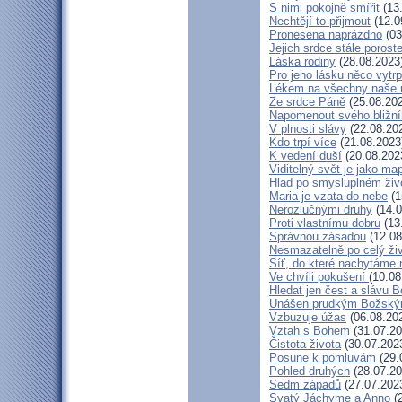
S nimi pokojně smířit
(13
Nechtějí to přijmout
(12.0
Pronesena naprázdno
(03
Jejich srdce stále porost
Láska rodiny
(28.08.2023
Pro jeho lásku něco vytrp
Lékem na všechny naše 
Ze srdce Páně
(25.08.20
Napomenout svého bližn
V plnosti slávy
(22.08.20
Kdo trpí více
(21.08.2023
K vedení duší
(20.08.202
Viditelný svět je jako ma
Hlad po smysluplném živ
Maria je vzata do nebe
(1
Nerozlučnými druhy
(14.0
Proti vlastnímu dobru
(13
Správnou zásadou
(12.08
Nesmazatelně po celý ži
Síť, do které nachytáme 
Ve chvíli pokušení
(10.08
Hledat jen čest a slávu B
Unášen prudkým Božský
Vzbuzuje úžas
(06.08.20
Vztah s Bohem
(31.07.20
Čistota života
(30.07.202
Posune k pomluvám
(29.
Pohled druhých
(28.07.20
Sedm západů
(27.07.202
Svatý Jáchyme a Anno
(2