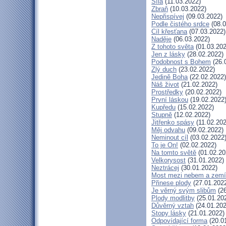
Síla
(11.03.2022)
Zbraň
(10.03.2022)
Nepřispívej
(09.03.2022)
Podle čistého srdce
(08.0
Cíl křesťana
(07.03.2022)
Naděje
(06.03.2022)
Z tohoto světa
(01.03.202
Jen z lásky
(28.02.2022)
Podobnost s Bohem
(26.
Zlý duch
(23.02.2022)
Jedině Boha
(22.02.2022)
Náš život
(21.02.2022)
Prostředky
(20.02.2022)
První láskou
(19.02.2022
Kupředu
(15.02.2022)
Stupně
(12.02.2022)
Jitřenko spásy
(11.02.202
Měj odvahu
(09.02.2022)
Neminout cíl
(03.02.2022
To je On!
(02.02.2022)
Na tomto světě
(01.02.20
Velkorysost
(31.01.2022)
Neztrácej
(30.01.2022)
Most mezi nebem a zemí
Přinese plody
(27.01.202
Je věrný svým slibům
(26
Plody modlitby
(25.01.20
Důvěrný vztah
(24.01.202
Stopy lásky
(21.01.2022)
Odpovídající forma
(20.0