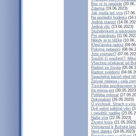
Bez ní to nepůjde
(20.06.
Zdarma
(19.06.2023)
Jak rostla její víra
(17.06
Na poslední hodinku
(16.
Jediná starost
(14.06.202
Jediná věc
(13.06.2023)
Služebníkem a nástrojem
Pro prázdnotu
(11.06.202
Někdy je to těžké
(10.06.
Křesťanská radost
(09.06
Pokrme nebeský
(08.06.
Jste vnímaví?
(07.06.202
Soužití či soužení?: Miluj
Všechno očekávat od Bo
Radost ze života
(05.06.
Radost svědomí
(04.06.2
Spasitelná bázeň před h
Zpívají nebesa i celá ze
Tisíckráte pozdravujem t
Ita missa est
(30.05.2023
Potřeba milovat
(27.05.20
Dokonalost
(26.05.2023)
O výchově: Strach o víru d
Dvě velmi odlišné věci
(2
I největší naděje
(23.05.2
Naše víra
(22.05.2023)
Životní krize
(21.05.2023)
Vnímavost k Božské lásc
Není daleko
(19.05.2023)
Prozpěvujme v utěšení
(1