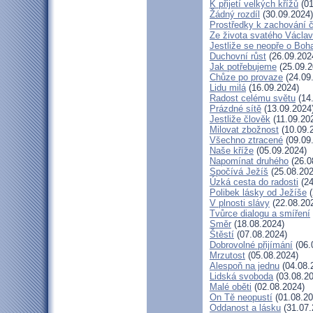
K přijetí velkých křížů
(01
Žádný rozdíl
(30.09.2024)
Prostředky k zachování č
Ze života svatého Václa
Jestliže se neopře o Boh
Duchovní růst
(26.09.202
Jak potřebujeme
(25.09.2
Chůze po provaze
(24.09
Lidu milá
(16.09.2024)
Radost celému světu
(14
Prázdné sítě
(13.09.2024
Jestliže člověk
(11.09.20
Milovat zbožnost
(10.09.
Všechno ztracené
(09.09
Naše kříže
(05.09.2024)
Napomínat druhého
(26.0
Spočívá Ježíš
(25.08.202
Úzká cesta do radosti
(24
Polibek lásky od Ježíše
(
V plnosti slávy
(22.08.20
Tvůrce dialogu a smíření
Směr
(18.08.2024)
Štěstí
(07.08.2024)
Dobrovolné přijímání
(06.
Mrzutost
(05.08.2024)
Alespoň na jednu
(04.08.
Lidská svoboda
(03.08.20
Malé oběti
(02.08.2024)
On Tě neopustí
(01.08.20
Oddanost a lásku
(31.07.