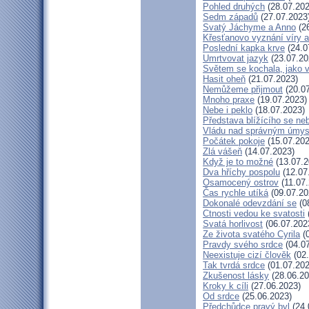
Pohled druhých
(28.07.202
Sedm západů
(27.07.2023
Svatý Jáchyme a Anno
(26
Křesťanovo vyznání víry a
Poslední kapka krve
(24.0
Umrtvovat jazyk
(23.07.20
Světem se kochala, jako v
Hasit oheň
(21.07.2023)
Nemůžeme přijmout
(20.07
Mnoho praxe
(19.07.2023)
Nebe i peklo
(18.07.2023)
Představa blížícího se ne
Vládu nad správným úmy
Počátek pokoje
(15.07.202
Zlá vášeň
(14.07.2023)
Když je to možné
(13.07.2
Dva hříchy pospolu
(12.07
Osamocený ostrov
(11.07.
Čas rychle utíká
(09.07.20
Dokonalé odevzdání se
(0
Ctnosti vedou ke svatosti
Svatá horlivost
(06.07.202
Ze života svatého Cyrila
(0
Pravdy svého srdce
(04.07
Neexistuje cizí člověk
(02.
Tak tvrdá srdce
(01.07.202
Zkušenost lásky
(28.06.20
Kroky k cíli
(27.06.2023)
Od srdce
(25.06.2023)
Předchůdce pravý byl
(24.