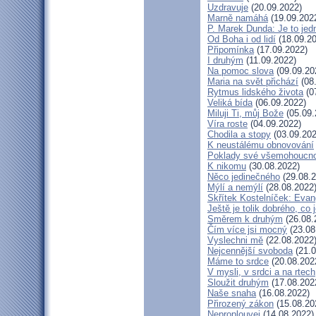
Uzdravuje
(20.09.2022)
Marně namáhá
(19.09.202
P. Marek Dunda: Je to jed
Od Boha i od lidí
(18.09.20
Připomínka
(17.09.2022)
I druhým
(11.09.2022)
Na pomoc slova
(09.09.20
Maria na svět přichází
(08
Rytmus lidského života
(0
Veliká bída
(06.09.2022)
Miluji Ti, můj Bože
(05.09.
Víra roste
(04.09.2022)
Chodila a stopy
(03.09.202
K neustálému obnovování
Poklady své všemohoucno
K nikomu
(30.08.2022)
Něco jedinečného
(29.08.2
Mýlí a nemýlí
(28.08.2022
Skřítek Kostelníček: Evang
Ještě je tolik dobrého, co 
Směrem k druhým
(26.08.
Čím více jsi mocný
(23.08
Vyslechni mě
(22.08.2022
Nejcennější svoboda
(21.0
Máme to srdce
(20.08.202
V mysli, v srdci a na rtech
Sloužit druhým
(17.08.202
Naše snaha
(16.08.2022)
Přirozený zákon
(15.08.20
Neproplouvej
(14.08.2022)