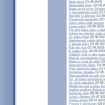
Naše láska
(21.09.2023)
Nedostatek lásky
(20.09.2
Raduj se se svým Přítele
S nimi pokojně smířit
(13.
Nechtějí to přijmout
(12.09
Pronesena naprázdno
(03.
Jejich srdce stále poroste
Láska rodiny
(28.08.2023)
Pro jeho lásku něco vytrpě
Lékem na všechny naše r
Ze srdce Páně
(25.08.202
Napomenout svého bližní
V plnosti slávy
(22.08.202
Kdo trpí více
(21.08.2023)
K vedení duší
(20.08.2023
Viditelný svět je jako map
Hlad po smysluplném živo
Maria je vzata do nebe
(15
Nerozlučnými druhy
(14.08
Proti vlastnímu dobru
(13.
Správnou zásadou
(12.08.
Nesmazatelně po celý živ
Síť, do které nachytáme n
Ve chvíli pokušení
(10.08.
Hledat jen čest a slávu Bo
Unášen prudkým Božský
Vzbuzuje úžas
(06.08.202
Vztah s Bohem
(31.07.202
Čistota života
(30.07.2023
Posune k pomluvám
(29.0