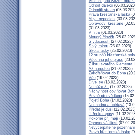
Všichni jsou Božím obra
Odhoď daleko
(06.03.2023
Odhodili strach
(05.03.202
Pravá křesťanská láska
(0
Abys nepodlehl
(03.03.202
Opravdoví křesťané
(02.03
(01.03.2023)
V nitru
(01.03.2023)
Moudrý člověk
(28.02.202
S vděčností
(27.02.2023)
S výjimkou
(26.02.2023)
Škola lásky
(25.02.2023)
12 stupňů křesťanské pok
Všechna jeho práce
(23.02
Z listu svatého Klementa I
Až narostou
(21.02.2023)
Zakořeňovat do Boha
(20.
Vše
(19.02.2023)
Dívej se
(18.02.2023)
Nemůže žít
(17.02.2023)
Náchylnost obviňovat Boh
Pevně přesvědčeni
(15.02
Pojetí Boha
(14.02.2023)
Nesnadná a obětavá
(13.0
Předat je duši
(12.02.2023
Jitřenko spásy
(11.02.2023
Pokorně přijímají
(10.02.2
Opravdová lítost
(07.02.20
Nevyčerpatelné požehnání
Pravá křesťanská láska
(0