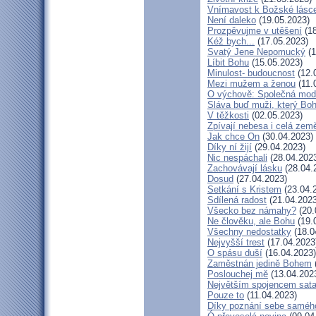
Vnímavost k Božské lásce
Není daleko
(19.05.2023)
Prozpěvujme v utěšení
(18
Kéž bych...
(17.05.2023)
Svatý Jene Nepomucký
(1
Líbit Bohu
(15.05.2023)
Minulost- budoucnost
(12.
Mezi mužem a ženou
(11.
O výchově: Společná modli
Sláva buď muži, který Boh
V těžkosti
(02.05.2023)
Zpívají nebesa i celá zem
Jak chce On
(30.04.2023)
Díky ní žijí
(29.04.2023)
Nic nespáchali
(28.04.202
Zachovávají lásku
(28.04.
Dosud
(27.04.2023)
Setkání s Kristem
(23.04.
Sdílená radost
(21.04.2023
Všecko bez námahy?
(20.
Ne člověku, ale Bohu
(19.
Všechny nedostatky
(18.0
Nejvyšší trest
(17.04.2023
O spásu duší
(16.04.2023)
Zaměstnán jedině Bohem
Poslouchej mě
(13.04.202
Největším spojencem sat
Pouze to
(11.04.2023)
Díky poznání sebe saméh