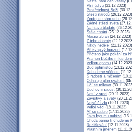
Nastal nám den veselý
(01
Plní údivu
(31.12.2023)
Prozřetelnost Boží
(30.12.
Štěstí národů
(29.12.2023)
Zeptej se sám sebe
(28.12
Žádné štěstí světa
(27.12.
Na hlavu bludaře
(26.12.20
Stále chrání
(25.12.2023)
Mocná zbraň
(24.12.2023)
Z jeho dobroty
(22.12.2023
Nikdy nedělej
(21.12.2023)
Překvapivý horizont
(17.12
Přičteno jako pokání za hř
Pramen Božího milosrdens
Velkou oporou
(14.12.2023
Buď optimistou
(13.12.202
Dobudeme věčnost
(11.12
S radostí a mlčením
(10.1
Odhaluje plán svatosti
(05
Učí se milovat
(30.11.2023
Duchovní radost
(30.11.20
Nosí v srdci
(29.11.2023)
Závistivý a svatý
(20.11.2
Největší zlo
(19.11.2023)
Velké věci
(18.11.2023)
Ať se raduje
(17.11.2023)
Jako bys mu nabízel
(16.1
Chudá panna k chudému K
Rozlišování
(12.11.2023)
Vlastním jménem
(11.11.2