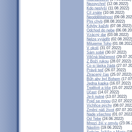
Nezpychni!
(12.08.2022)
Kdo neslyší
(11.08.2022)
Cíl znáte
(10.08.2022)
Neoddělitelnost
(09.08.202
Plni chyb
(08.08.2022)
Kdyby každý
(07.08.2022)
Odchod do nebe
(06.08.20
Vzácný dar
(03.08.2022)
Nelze vyjádřit
(02.08.2022
Milujeme Toho
(01.08.2022
V okolí
(31.07.2022)
Sám sobě
(30.07.2022)
Věčná blaženost
(29.07.20
Z Boží rukou
(28.07.2022)
Co si láska žádá
(27.07.20
Právě teď
(26.07.2022)
Ztracený čas
(25.07.2022)
Bůh aby byl Bohem
(17.07
Jedna kapka
(16.07.2022)
Trpělivě a tiše
(15.07.2022
Účast
(14.07.2022)
Je-li nutné
(13.07.2022)
Pojď se mnou
(12.07.2022
Vichřice pýchy
(08.07.202
Změní náš život
(07.07.20
Nade všechno
(01.07.2022
Od Tebe
(24.06.2022)
Mnozí žijí v omylu
(23.06.
Násilím
(19.06.2022)
Srdcím Ježíše a Marie
(18