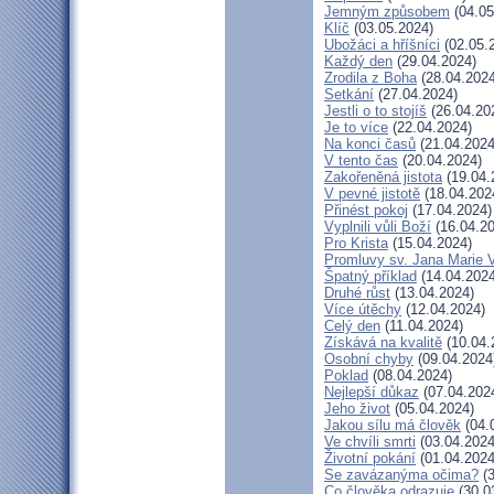
Jemným způsobem
(04.05
Klíč
(03.05.2024)
Ubožáci a hříšníci
(02.05.
Každý den
(29.04.2024)
Zrodila z Boha
(28.04.2024
Setkání
(27.04.2024)
Jestli o to stojíš
(26.04.20
Je to více
(22.04.2024)
Na konci časů
(21.04.2024
V tento čas
(20.04.2024)
Zakořeněná jistota
(19.04.
V pevné jistotě
(18.04.202
Přinést pokoj
(17.04.2024)
Vyplnili vůli Boží
(16.04.20
Pro Krista
(15.04.2024)
Promluvy sv. Jana Marie V
Špatný příklad
(14.04.2024
Druhé růst
(13.04.2024)
Více útěchy
(12.04.2024)
Celý den
(11.04.2024)
Získává na kvalitě
(10.04.
Osobní chyby
(09.04.2024
Poklad
(08.04.2024)
Nejlepší důkaz
(07.04.202
Jeho život
(05.04.2024)
Jakou sílu má člověk
(04.
Ve chvíli smrti
(03.04.2024
Životní pokání
(01.04.2024
Se zavázanýma očima?
(3
Co člověka odrazuje
(30.0