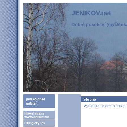
JENÍKOV.net
Dobré poselství (myšlenka
jenikov.net
Stupně
nabízí:
Myšlenka na den o sobectv
Hlavní strana
www.jenikov.net
Liturgický rok