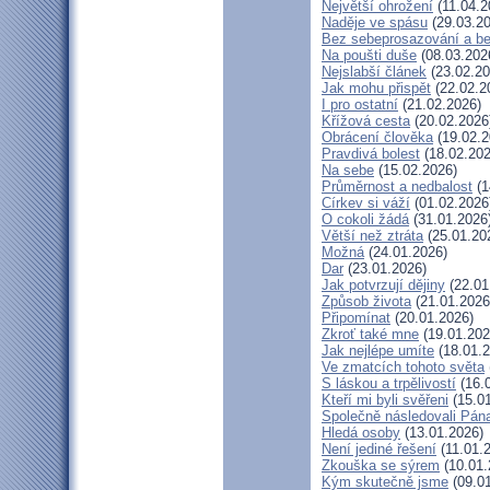
Největší ohrožení
(11.04.2
Naděje ve spásu
(29.03.20
Bez sebeprosazování a bez
Na poušti duše
(08.03.202
Nejslabší článek
(23.02.20
Jak mohu přispět
(22.02.2
I pro ostatní
(21.02.2026)
Křížová cesta
(20.02.2026
Obrácení člověka
(19.02.2
Pravdivá bolest
(18.02.202
Na sebe
(15.02.2026)
Průměrnost a nedbalost
(1
Církev si váží
(01.02.2026
O cokoli žádá
(31.01.2026
Větší než ztráta
(25.01.20
Možná
(24.01.2026)
Dar
(23.01.2026)
Jak potvrzují dějiny
(22.01
Způsob života
(21.01.2026
Připomínat
(20.01.2026)
Zkroť také mne
(19.01.202
Jak nejlépe umíte
(18.01.2
Ve zmatcích tohoto světa
S láskou a trpělivostí
(16.
Kteří mi byli svěřeni
(15.01
Společně následovali Pán
Hledá osoby
(13.01.2026)
Není jediné řešení
(11.01.
Zkouška se sýrem
(10.01.
Kým skutečně jsme
(09.01