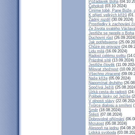
Požadavek Boha
(04.10.2
Čehokoli
(03.10.2024)
Činíme tobě, Pane Bože, 
K přijetí velkých křížů
(01.
Žádný rozdíl
(30.09.2024)
Prostředky k zachování či
Ze života svatého Václav
Jestliže se neopře o Boha
Duchovní růst
(26.09.2024
Jak potřebujeme
(25.09.20
Chůze po provaze
(24.09.
Lidu milá
(16.09.2024)
Radost celému světu
(14.
Prázdné sítě
(13.09.2024)
Jestliže člověk
(11.09.202
Milovat zbožnost
(10.09.2
Všechno ztracené
(09.09.
Naše kříže
(05.09.2024)
Napomínat druhého
(26.08
Spočívá Ježíš
(25.08.2024
Úzká cesta do radosti
(24.
Polibek lásky od Ježíše
(2
V plnosti slávy
(22.08.202
Tvůrce dialogu a smíření
(
Směr
(18.08.2024)
Štěstí
(07.08.2024)
Dobrovolné přijímání
(06.0
Mrzutost
(05.08.2024)
Alespoň na jednu
(04.08.2
Lidská svoboda
(03.08.20