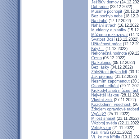
Ježíšův domov
(24.12.202
Dát srdce
(23.12.2022)
Musíme pochopit
(20.12.2
Bez pochyb nebe
(18.12.2
Na druhé
(17.12.2022)
Nahání strach
(16.12.2022
Mudrlanty a pisálky
(15.12
Můžeme rozkazovat
(14.1
Svatost Boží
(13.12.2022)
Užitečnost práce
(12.12.2
Když...
(11.12.2022)
Nekonečná hodnota
(09.12
Cesta
(06.12.2022)
Na kolenou
(05.12.2022)
Bez lásky
(04.12.2022)
Záležitost jiných lidí
(03.12
Jak přemoci
(01.12.2022)
Nesmím zapomenout
(30.
Osobní setkání
(29.11.202
Krokodýl aneb můžeš růst:
Největší láskou
(28.11.202
Vlastní zisk
(27.11.2022)
Každodenní všedností
(26
Zdrojem opravdové radosti
Vyňatý?
(25.11.2022)
Milost snášet
(23.11.2022)
Výzbroj světla
(22.11.2022
Veliký vzor
(21.11.2022)
Král Králů
(20.11.2022)
Ví, že má křídla
(19.11.20