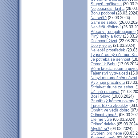
Stupeň trpělivosti
(30.03.2
Nejpoučnější kniha
(29.03
Bohu podobal
(28.03.2024
Na světě
(27.03.2024)
Sami se sebou
(26.03.202
Největší dědictví
(25.03.2
Přece ví, co potřebujeme
(
Plný lásky a úcty
(23.03.2
Duchovní život
(22.03.202
Dobrý voják
(21.03.2024)
Nejlepší prostředek
(20.03
Ty jsi šťastný pěstoun Kri
Je potřeba se sehnout
(18
Obrací k Bohu
(17.03.2024
Věrni křesťanskému povol
Tajemství vytrvalosti
(15.0
Nebyl mu umožněn návrat
Vyplňuje prázdnotu
(13.03
Strhávat druhé za sebou
(
Účinně pracovat
(11.03.20
Boží Slovo
(10.03.2024)
Prubířský kámen pokory
(
I přes těžké zkoušky
(08.0
Obrátit ve větší dobro
(07.
Odhodit závaží
(06.03.202
Dle mé vůle
(05.03.2024)
Odhoď daleko
(05.03.2024
Myslíš si?
(04.03.2024)
Stvořeni pro nebe
(03.03.2
Správný směr
(02.03.2024