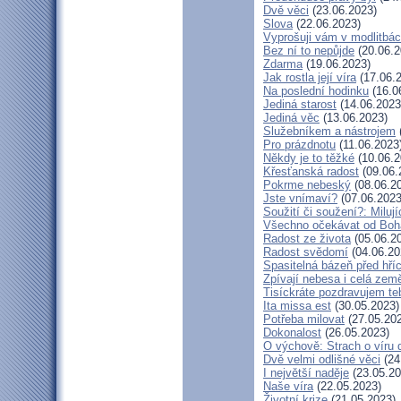
Dvě věci
(23.06.2023)
Slova
(22.06.2023)
Vyprošuji vám v modlitbá
Bez ní to nepůjde
(20.06.2
Zdarma
(19.06.2023)
Jak rostla její víra
(17.06.
Na poslední hodinku
(16.0
Jediná starost
(14.06.2023
Jediná věc
(13.06.2023)
Služebníkem a nástrojem
Pro prázdnotu
(11.06.2023
Někdy je to těžké
(10.06.2
Křesťanská radost
(09.06.
Pokrme nebeský
(08.06.2
Jste vnímaví?
(07.06.2023
Soužití či soužení?: Milují
Všechno očekávat od Boh
Radost ze života
(05.06.2
Radost svědomí
(04.06.20
Spasitelná bázeň před hř
Zpívají nebesa i celá zem
Tisíckráte pozdravujem te
Ita missa est
(30.05.2023)
Potřeba milovat
(27.05.20
Dokonalost
(26.05.2023)
O výchově: Strach o víru dě
Dvě velmi odlišné věci
(24
I největší naděje
(23.05.20
Naše víra
(22.05.2023)
Životní krize
(21.05.2023)