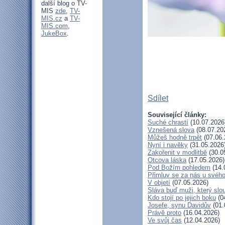
další blog o TV-
MIS
zde
,
TV-
MIS.cz
a
TV-
MIS.com
,
JukeBox
.
Sdílet
Související články:
Suché chrastí
(10.07.2026
Vznešená slova
(08.07.20
Můžeš hodně trpět
(07.06.
Nyní i navěky
(31.05.2026
Zakořenit v modlitbě
(30.0
Otcova láska
(17.05.2026)
Pod Božím pohledem
(14.
Přimluv se za nás u svéh
V objetí
(07.05.2026)
Sláva buď muži, který slo
Kdo stojí po jejich boku
(0
Josefe, synu Davidův
(01.
Právě proto
(16.04.2026)
Ve svůj čas
(12.04.2026)