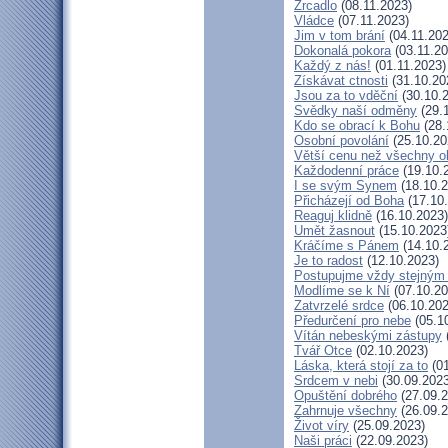
Zrcadlo
(08.11.2023)
Vládce
(07.11.2023)
Jim v tom brání
(04.11.202
Dokonalá pokora
(03.11.20
Každý z nás!
(01.11.2023)
Získávat ctnosti
(31.10.20
Jsou za to vděční
(30.10.
Svědky naší odměny
(29.
Kdo se obrací k Bohu
(28.
Osobní povolání
(25.10.20
Větší cenu než všechny o
Každodenní práce
(19.10.
I se svým Synem
(18.10.2
Přicházejí od Boha
(17.10
Reaguj klidně
(16.10.2023)
Umět žasnout
(15.10.2023
Kráčíme s Pánem
(14.10.
Je to radost
(12.10.2023)
Postupujme vždy stejný
Modlíme se k Ní
(07.10.20
Zatvrzelé srdce
(06.10.202
Předurčení pro nebe
(05.1
Vítán nebeskými zástupy
Tvář Otce
(02.10.2023)
Láska, která stojí za to
(01
Srdcem v nebi
(30.09.2023
Opuštění dobrého
(27.09.2
Zahrnuje všechny
(26.09.2
Život víry
(25.09.2023)
Naši práci
(22.09.2023)