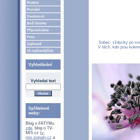
Rodina
Pozvání
Osobnosti
Boží doteky
Připomínáme
Foto
Sobec- vždycky po svém
Zajímavé
V těch, kdo jsou kolem 
15 nejčtenějších
Vyhledávání
Vyhledat text
Spřátelené
weby:
Blog o FATYMu
zde
, blog o TV-
MIS.cz
tv-
mis.signaly.cz
a