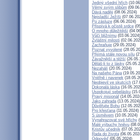
Jediný všední hřích
(10.06
Věrný svým slibům
(09.06
Dává naději
(08.06.2024)
Nejsladší Ježíši
(07.06.20
Po zásluze
(06.06.2024)
Přispívá k očistě srdce
(05
O mnoho důležitější
(04.06
Vůči bližnímu
(03.06.2024
Zvláštní milosti
(02.06.202
Zachraňuje
(29.05.2024)
Poznat vyvolené
(28.05.20
Přijímá stále novou sílu
(2
Závažnější a těžší
(26.05.
Děláš-li to z lásky
(25.05.
Nezahálí
(20.05.2024)
Na našeho Pána
(19.05.20
Vnitřně i navenek
(18.05.2
Neobjevil ve skutcích
(17.
Dokonalá láska
(16.05.202
Uspokojují sebelásku
(15.
Pravý misionář
(14.05.202
Jako zahrada
(13.05.2024)
Důvěřujte Bohu
(12.05.202
Pro křesťana
(11.05.2024)
S úsměvem
(10.05.2024)
Vynahrazovat své hříchy
(
Malé výbuchy hněvu
(08.0
Kristův učedník
(07.05.20
Rada do života
(06.05.202
Odpověď
(05.05.2024)