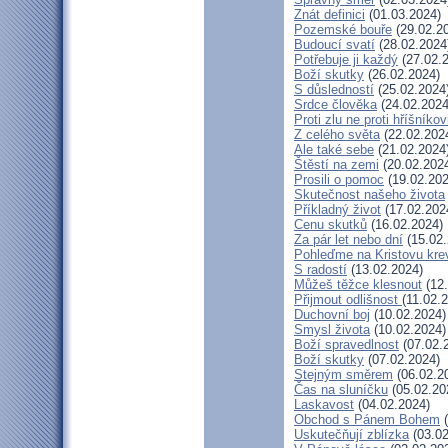
Znát definici
(01.03.2024)
Pozemské bouře
(29.02.2
Budoucí svatí
(28.02.2024
Potřebuje ji každý
(27.02.
Boží skutky
(26.02.2024)
S důsledností
(25.02.2024
Srdce člověka
(24.02.2024
Proti zlu ne proti hříšníkov
Z celého světa
(22.02.202
Ale také sebe
(21.02.2024
Štěstí na zemi
(20.02.202
Prosili o pomoc
(19.02.202
Skutečnost našeho života
Příkladný život
(17.02.202
Cenu skutků
(16.02.2024)
Za pár let nebo dní
(15.02.
Pohleďme na Kristovu kre
S radostí
(13.02.2024)
Můžeš těžce klesnout
(12.
Přijmout odlišnost
(11.02.
Duchovní boj
(10.02.2024)
Smysl života
(10.02.2024)
Boží spravedlnost
(07.02.
Boží skutky
(07.02.2024)
Stejným směrem
(06.02.2
Čas na sluníčku
(05.02.20
Laskavost
(04.02.2024)
Obchod s Pánem Bohem
(
Uskutečňují zblízka
(03.02