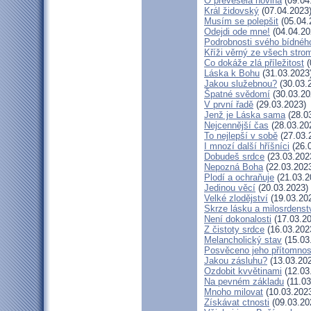
Ó převeselá novina
(09.04
Král židovský
(07.04.2023
Musím se polepšit
(05.04.
Odejdi ode mne!
(04.04.20
Podrobnosti svého bídného
Kříži věrný ze všech stro
Co dokáže zlá příležitost
(
Láska k Bohu
(31.03.2023
Jakou služebnou?
(30.03.
Špatné svědomí
(30.03.20
V první řadě
(29.03.2023)
Jenž je Láska sama
(28.0
Nejcennější čas
(28.03.20
To nejlepší v sobě
(27.03.
I mnozí další hříšníci
(26.
Dobudeš srdce
(23.03.202
Nepozná Boha
(22.03.202
Plodí a ochraňuje
(21.03.2
Jedinou věcí
(20.03.2023)
Velké zlodějství
(19.03.20
Skrze lásku a milosrdenst
Není dokonalosti
(17.03.20
Z čistoty srdce
(16.03.202
Melancholický stav
(15.03
Posvěceno jeho přítomnos
Jakou zásluhu?
(13.03.20
Ozdobit kvvětinami
(12.03
Na pevném základu
(11.03
Mnoho milovat
(10.03.202
Získávat ctnosti
(09.03.20