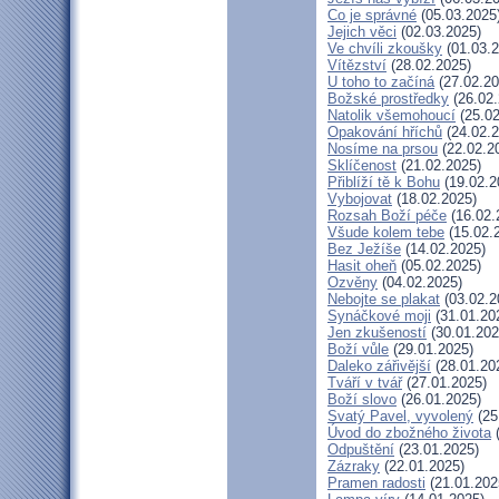
Co je správné
(05.03.2025
Jejich věci
(02.03.2025)
Ve chvíli zkoušky
(01.03.2
Vítězství
(28.02.2025)
U toho to začíná
(27.02.20
Božské prostředky
(26.02.
Natolik všemohoucí
(25.02
Opakování hříchů
(24.02.2
Nosíme na prsou
(22.02.2
Sklíčenost
(21.02.2025)
Přiblíží tě k Bohu
(19.02.2
Vybojovat
(18.02.2025)
Rozsah Boží péče
(16.02.
Všude kolem tebe
(15.02.
Bez Ježíše
(14.02.2025)
Hasit oheň
(05.02.2025)
Ozvěny
(04.02.2025)
Nebojte se plakat
(03.02.2
Synáčkové moji
(31.01.20
Jen zkušeností
(30.01.202
Boží vůle
(29.01.2025)
Daleko zářivější
(28.01.20
Tváří v tvář
(27.01.2025)
Boží slovo
(26.01.2025)
Svatý Pavel, vyvolený
(25
Úvod do zbožného života
(
Odpuštění
(23.01.2025)
Zázraky
(22.01.2025)
Pramen radosti
(21.01.202