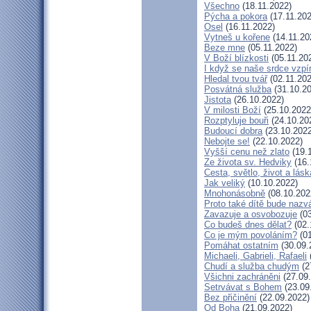
Všechno
(18.11.2022)
Pýcha a pokora
(17.11.202
Osel
(16.11.2022)
Vytneš u kořene
(14.11.20
Beze mne
(05.11.2022)
V Boží blízkosti
(05.11.20
I když se naše srdce vzpí
Hledal tvou tvář
(02.11.202
Posvátná služba
(31.10.20
Jistota
(26.10.2022)
V milosti Boží
(25.10.2022
Rozptyluje bouři
(24.10.20
Budoucí dobra
(23.10.2022
Nebojte se!
(22.10.2022)
Vyšší cenu než zlato
(19.
Ze života sv. Hedviky
(16.
Cesta, světlo, život a lásk
Jak veliký
(10.10.2022)
Mnohonásobně
(08.10.202
Proto také dítě bude nazv
Zavazuje a osvobozuje
(03
Co budeš dnes dělat?
(02.
Co je mým povoláním?
(01
Pomáhat ostatním
(30.09.
Michaeli, Gabrieli, Rafaeli
Chudí a služba chudým
(2
Všichni zachráněni
(27.09
Setrvávat s Bohem
(23.09
Bez přičinění
(22.09.2022)
Od Boha
(21.09.2022)