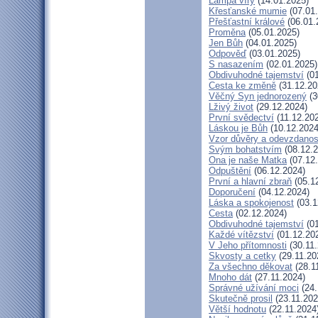
Lampa víry
(14.01.2025)
Křesťanské mumie
(07.01
Přešťastní králové
(06.01.
Proměna
(05.01.2025)
Jen Bůh
(04.01.2025)
Odpověď
(03.01.2025)
S nasazením
(02.01.2025)
Obdivuhodné tajemství
(01
Cesta ke změně
(31.12.20
Věčný Syn jednorozený
(3
Lživý život
(29.12.2024)
První svědectví
(11.12.20
Láskou je Bůh
(10.12.2024
Vzor důvěry a odevzdanos
Svým bohatstvím
(08.12.2
Ona je naše Matka
(07.12
Odpuštění
(06.12.2024)
První a hlavní zbraň
(05.1
Doporučení
(04.12.2024)
Láska a spokojenost
(03.1
Cesta
(02.12.2024)
Obdivuhodné tajemství
(01
Každé vítězství
(01.12.20
V Jeho přítomnosti
(30.11.
Skvosty a cetky
(29.11.20
Za všechno děkovat
(28.1
Mnoho dát
(27.11.2024)
Správné užívání moci
(24.
Skutečně prosil
(23.11.202
Větší hodnotu
(22.11.2024