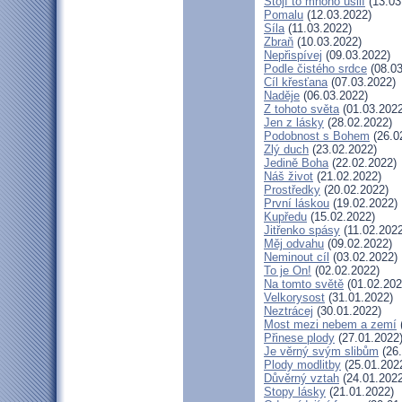
Stojí to mnoho úsilí
(13.03
Pomalu
(12.03.2022)
Síla
(11.03.2022)
Zbraň
(10.03.2022)
Nepřispívej
(09.03.2022)
Podle čistého srdce
(08.03
Cíl křesťana
(07.03.2022)
Naděje
(06.03.2022)
Z tohoto světa
(01.03.2022
Jen z lásky
(28.02.2022)
Podobnost s Bohem
(26.0
Zlý duch
(23.02.2022)
Jedině Boha
(22.02.2022)
Náš život
(21.02.2022)
Prostředky
(20.02.2022)
První láskou
(19.02.2022)
Kupředu
(15.02.2022)
Jitřenko spásy
(11.02.2022
Měj odvahu
(09.02.2022)
Neminout cíl
(03.02.2022)
To je On!
(02.02.2022)
Na tomto světě
(01.02.202
Velkorysost
(31.01.2022)
Neztrácej
(30.01.2022)
Most mezi nebem a zemí
Přinese plody
(27.01.2022
Je věrný svým slibům
(26.
Plody modlitby
(25.01.202
Důvěrný vztah
(24.01.2022
Stopy lásky
(21.01.2022)