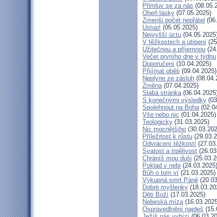
Přimluv se za nás
(08.05.
Oheň lásky
(07.05.2025)
Zmenši počet nepřátel
(06
Ustup!
(05.05.2025)
Nejvyšší úctu
(04.05.2025
V těžkostech a utrpení
(25
Užitečnou a příjemnou
(24
Večer prvního dne v týdnu
Doporučení
(10.04.2025)
Přijímat oběti
(09.04.2025)
Neplyne ze zásluh
(08.04.
Změna
(07.04.2025)
Slabá stránka
(06.04.2025
S konečnými výsledky
(03
Spolehnout na Boha
(02.0
Vše nebo nic
(01.04.2025)
Teologicky
(31.03.2025)
Nic mocnějšího
(30.03.202
Příležitost k růstu
(29.03.2
Odvrácení těžkostí
(27.03
Svatost a trpělivost
(26.03
Chráníš mou duši
(25.03.2
Poklad v nebi
(24.03.2025
Bůh o tom ví
(21.03.2025)
Výkupná smrt Páně
(20.03
Dobré myšlenky
(18.03.20
Děti Boží
(17.03.2025)
Nebeská míza
(16.03.2025
Ospravedlnění najdeš
(15.
Ježíš nás vybízí
(06.03.20