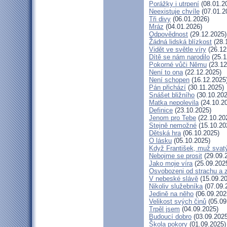
Porážky i utrpení
(08.01.2
Neexistuje chvíle
(07.01.2
Tři divy
(06.01.2026)
Mráz
(04.01.2026)
Odpovědnost
(29.12.2025)
Žádná lidská blízkost
(28.
Vidět ve světle víry
(26.12
Dítě se nám narodilo
(25.1
Pokorné vůči Němu
(23.12
Není to ona
(22.12.2025)
Není schopen
(16.12.2025
Pán přichází
(30.11.2025)
Snášet bližního
(30.10.202
Matka nepolevila
(24.10.2
Definice
(23.10.2025)
Jenom pro Tebe
(22.10.20
Stejně nemožné
(15.10.20
Dětská hra
(06.10.2025)
O lásku
(05.10.2025)
Když František, muž svat
Nebojme se prosit
(29.09.
Jako moje víra
(25.09.202
Osvobozeni od strachu a 
V nebeské slávě
(15.09.20
Nikoliv služebníka
(07.09.
Jedině na něho
(06.09.202
Velikost svých činů
(05.09
Trpěl jsem
(04.09.2025)
Budoucí dobro
(03.09.2025
Škola pokory
(01.09.2025)