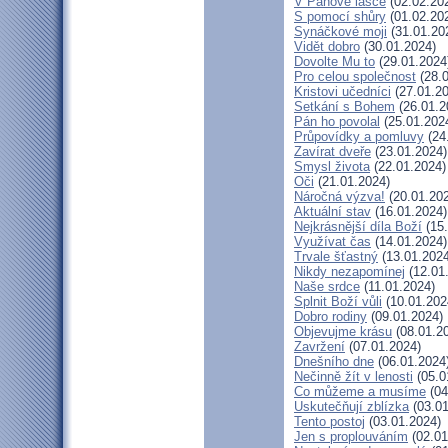
V Pánově lásce
(02.02.20
S pomocí shůry
(01.02.20
Synáčkové moji
(31.01.20
Vidět dobro
(30.01.2024)
Dovolte Mu to
(29.01.2024
Pro celou společnost
(28.0
Kristovi učedníci
(27.01.20
Setkání s Bohem
(26.01.2
Pán ho povolal
(25.01.202
Průpovídky a pomluvy
(24
Zavírat dveře
(23.01.2024)
Smysl života
(22.01.2024)
Oči
(21.01.2024)
Náročná výzva!
(20.01.20
Aktuální stav
(16.01.2024)
Nejkrásnější díla Boží
(15.
Využívat čas
(14.01.2024)
Trvale šťastný
(13.01.2024
Nikdy nezapomínej
(12.01
Naše srdce
(11.01.2024)
Splnit Boží vůli
(10.01.202
Dobro rodiny
(09.01.2024)
Objevujme krásu
(08.01.2
Zavržení
(07.01.2024)
Dnešního dne
(06.01.2024
Nečinně žít v lenosti
(05.0
Co můžeme a musíme
(04
Uskutečňují zblízka
(03.01
Tento postoj
(03.01.2024)
Jen s proplouváním
(02.01