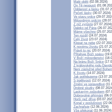
Malé oběti
(02.08.2024)
On Tě neopustí
(01.08.202
Oddanost a lásku
(31.07.2
Pečetí lásky
(30.07.2024)
Ve stavu srdce
(29.07.202
Milosrdným srdcím
(28.07
Z níž vyrůstá
(27.07.2024)
Daleko od Pána
(26.07.20
Máme všechno
(25.07.202
Ten rozdíl
(24.07.2024)
Celý život
(23.07.2024)
Klepat na nebe
(22.07.202
K novému životu
(21.07.2
Právě to nic
(20.07.2024)
Přitahuje Boží spásu
(19.0
V Boží milosrdenství
(18.0
Na bránu Boží Srdce
(17.0
Z královského rodu David
Není záslužné před Bohe
K životu
(14.07.2024)
Jak potřebujeme
(13.07.20
S trpělivostí
(12.07.2024)
Změní ve spravedlivé
(11.
Drobné skutky
(08.07.2024
Laskavým způsobem
(07.
Dobrovolné přijímání
(06.0
Horší než dříve
(03.07.202
Konal v poslušnosti
(22.06
Zachraňuje
(12.06.2024)
Vše překonat
(11.06.2024)