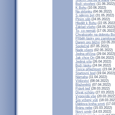
Boží stvoření
(11.06.2022)
K Bohu
(10.06.2022)
Na sklonku
(04.06.2022)
S někým být
(31.05.2022)
Plním slib
(24.05.2022)
Hledět k Bohu
(22.05.2022
Základ všeho
(18.05.2022)
To, co nemáš
(17.05.2022
Chvalozpěv na dobrotu B
Příběh lásky pro zamilova
Darem pro bližní
(10.05.20
Společně
(07.05.2022)
Nade všemi
(02.05.2022)
Jedna příčina
(29.04.2022)
Jak chce On
(28.04.2022)
Jediná síla
(26.04.2022)
Boží lásku
(24.04.2022)
Tisíce příležitostí
(23.04.2
Startovní bod
(19.04.2022)
Námaha
(11.04.2022)
Vítězství
(08.04.2022)
Blaženější
(07.04.2022)
Právě teď
(28.03.2022)
Dívat vzhůru
(27.03.2022)
Vypovídá vše
(20.03.2022
Šíp vržený vůlí
(18.03.202
Ďáblova kniha smrti
(17.03
Bránu nebe
(15.03.2022)
Nový směr
(14.03.2022)