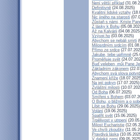
Není větší příklad
(31.08.2
Definitivně
(24.08.2025)
Kvalitní lidské vztahy
(18.
Nic jiného na starosti
(07.0
Zůstaň s námi, Kriste Pan
Z lásky k Bohu
(05.08.202
Až na Kalvárii
(04.08.2025
Vzývej ho
(03.08.2025)
Abychom se nebáli smrti
(
Milosrdným srdcím
(01.08
Přímo ze srdce
(27.07.202
Jakube, tebe upřímně
(25.
Proměňuje svět
(24.07.20
Buď veleben, můj Pane Jež
Základním zákonem
(22.0
Abychom svá slova potvrdi
Znamení kříže
(18.07.2025
Na její pokyn
(17.07.2025)
Zvláštní milosti
(10.07.202
Od Boha
(06.07.2025)
Smířeni s Bohem
(03.07.2
O Bohu, o bližním a o sob
Líbit se Bohu
(29.06.2025)
Volání
(19.06.2025)
Spatřit svět
(15.06.2025)
Trpělivost v utrpení
(20.05
Milost Eucharistie
(12.05.
Ve chvíli zkoušky
(11.05.2
Pravdivá láska
(10.05.202
V daleké zemi
(09.05.2025