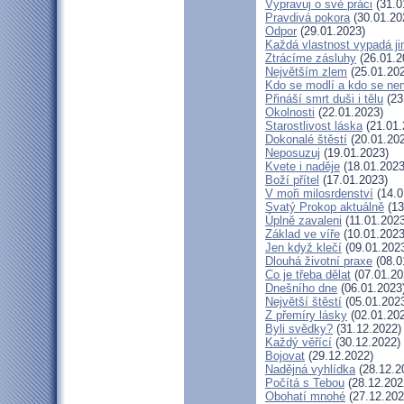
Vypravuj o své práci
(31.0
Pravdivá pokora
(30.01.20
Odpor
(29.01.2023)
Každá vlastnost vypadá ji
Ztrácíme zásluhy
(26.01.2
Největším zlem
(25.01.20
Kdo se modlí a kdo se ne
Přináší smrt duši i tělu
(23
Okolnosti
(22.01.2023)
Starostlivost láska
(21.01.
Dokonalé štěstí
(20.01.20
Neposuzuj
(19.01.2023)
Kvete i naděje
(18.01.2023
Boží přítel
(17.01.2023)
V moři milosrdenství
(14.0
Svatý Prokop aktuálně
(13
Úplně zavaleni
(11.01.2023
Základ ve víře
(10.01.2023
Jen když klečí
(09.01.202
Dlouhá životní praxe
(08.0
Co je třeba dělat
(07.01.20
Dnešního dne
(06.01.2023
Největší štěstí
(05.01.202
Z přemíry lásky
(02.01.20
Byli svědky?
(31.12.2022)
Každý věřící
(30.12.2022)
Bojovat
(29.12.2022)
Nadějná vyhlídka
(28.12.2
Počítá s Tebou
(28.12.202
Obohatí mnohé
(27.12.202