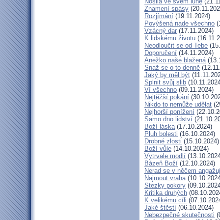
Nosila ve svém lůně
(21.1
Znamení spásy
(20.11.202
Rozjímání
(19.11.2024)
Povýšená nade všechno
(
Vzácný dar
(17.11.2024)
K lidskému životu
(16.11.2
Neodloučit se od Tebe
(15.
Doporučení
(14.11.2024)
Anežko naše blažená
(13.
Snaž se o to denně
(12.11
Jaký by měl být
(11.11.20
Splnit svůj slib
(10.11.2024
Ví všechno
(09.11.2024)
Nejtěžší pokání
(30.10.20
Nikdo to nemůže udělat
(2
Nejhorší ponížení
(22.10.2
Samo dno lidství
(21.10.2
Boží láska
(17.10.2024)
Pluh bolesti
(16.10.2024)
Drobné zlosti
(15.10.2024)
Boží vůle
(14.10.2024)
Vytrvale modlí
(13.10.2024
Bázeň Boží
(12.10.2024)
Nerad se v něčem angažu
Najmout vraha
(10.10.2024
Stezky pokory
(09.10.2024
Kritika druhých
(08.10.202
K velikému cíli
(07.10.202
Jaké štěstí
(06.10.2024)
Nebezpečné skutečnosti
(