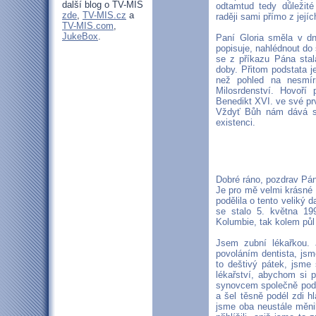
další blog o TV-MIS
odtamtud tedy důležité
zde
,
TV-MIS.cz
a
raději sami přímo z její
TV-MIS.com
,
JukeBox
.
Paní Gloria směla v dn
popisuje, nahlédnout do s
se z příkazu Pána stal
doby. Přitom podstata je
než pohled na nesmí
Milosrdenství. Hovoří
Benedikt XVI. ve své p
Vždyť Bůh nám dává s
existenci.
Dobré ráno, pozdrav Pán 
Je pro mě velmi krásné 
podělila o tento veliký 
se stalo 5. května 19
Kolumbie, tak kolem půl
Jsem zubní lékařkou. J
povoláním dentista, jsm
to deštivý pátek, jsm
lékařství, abychom si p
synovcem společně pod
a šel těsně podél zdi h
jsme oba neustále měnil