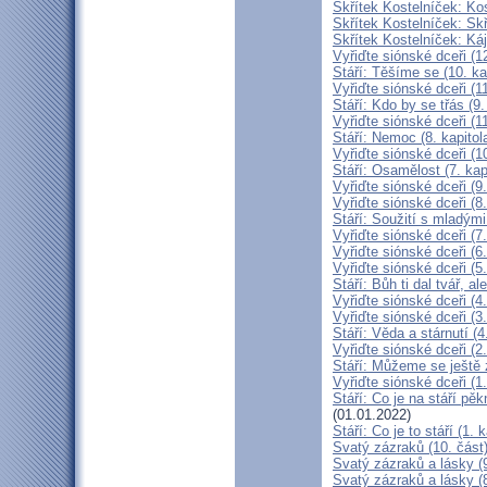
Skřítek Kostelníček: Kos
Skřítek Kostelníček: Skř
Skřítek Kostelníček: Káj
Vyřiďte siónské dceři (12
Stáří: Těšíme se (10. ka
Vyřiďte siónské dceři (11
Stáří: Kdo by se třás (9.
Vyřiďte siónské dceři (11
Stáří: Nemoc (8. kapitol
Vyřiďte siónské dceři (10
Stáří: Osamělost (7. kap
Vyřiďte siónské dceři (9.
Vyřiďte siónské dceři (8.
Stáří: Soužití s mladými 
Vyřiďte siónské dceři (7.
Vyřiďte siónské dceři (6.
Vyřiďte siónské dceři (5.
Stáří: Bůh ti dal tvář, a
Vyřiďte siónské dceři (4.
Vyřiďte siónské dceři (3.
Stáří: Věda a stárnutí (4
Vyřiďte siónské dceři (2.
Stáří: Můžeme se ještě z
Vyřiďte siónské dceři (1.
Stáří: Co je na stáří pěk
(01.01.2022)
Stáří: Co je to stáří (1. k
Svatý zázraků (10. část
Svatý zázraků a lásky (9
Svatý zázraků a lásky (8