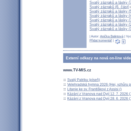
Svatý zázraků a lásky (7
Svatý zázraků (6. část)
Svatý zázraků a lásky (5
Svatý zázraků a lásky (
Svatý zázraků a lásky (3
Svatý zázraků a lásky (2
Svatý zázraků a lásky (1
| Autor:
Anička Balintová
| Vyd
Přidat komentář
|
Externí odkazy na nová on-line vide
www.TV-MIS.cz
::
Svatý Patriku (píseň)
::
Velehradská hymna 2026 (Hej, vzhůru po
::
Litanie ke sv. Františkovi z Assisi ()
::
Kázání z Vranova nad Dyjí 12. 7. 2026 (
::
Kázání z Vranova nad Dyjí 28. 6. 2026 (