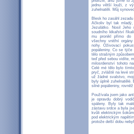
přiblížili, aniž jsme to
jednu větší louži, z v
zuhelnatěli. Můj synove
Blesk ho zasáhl zezadu 
Ačkoliv byl tak mladý,
Jezulátko. Nosil Jeho 
soudního lékařství říkal
mu pronikl přímo do 
všechny vnitřní orgány
nohy. Oživovací pokus
popáleniny. Co se týče 
tělo strašným způsobem,
teď před sebou vidíte, 
milosrdenství tohoto n
Celé mé tělo bylo tímt
pryč, zvláště na levé st
už žádné svalstvo, moje
byly úplně zuhelnatělé. 
silné popáleniny, rovněž
Používala jsem jako anti
je opravdu dobrý vodič
spáleny. Byly tak mal
zástavu srdce a byla js
kvůli elektrickým šokům
pod elektrickým napětí
protože delší dobu neby