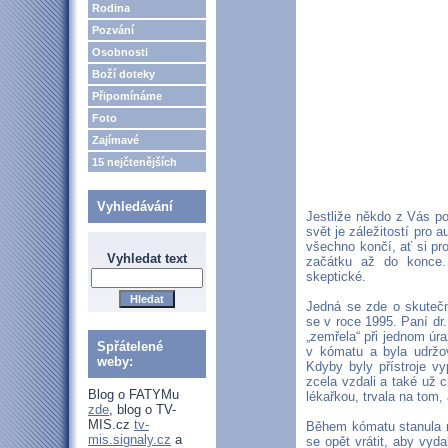
Rodina
Pozvání
Osobnosti
Boží doteky
Připomínáme
Foto
Zajímavé
15 nejčtenějších
Vyhledávání
Jestliže někdo z Vás po
svět je záležitostí pro 
všechno končí, ať si pro
Vyhledat text
začátku až do konce.
skeptické.
Jedná se zde o skutečn
se v roce 1995. Paní dr.
„zemřela“ při jednom úra
Spřátelené
v kómatu a byla udržov
weby:
Kdyby byly přístroje vy
zcela vzdali a také už ch
Blog o FATYMu
lékařkou, trvala na tom, 
zde
, blog o TV-
MIS.cz
tv-
Během kómatu stanula n
mis.signaly.cz
a
se opět vrátit, aby vyd