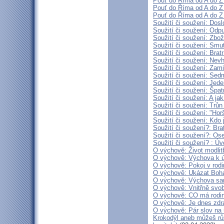
Pouť do Říma od A do Z (
Pouť do Říma od A do Z (
Pouť do Říma od A do Z (
Soužití či soužení: Dosl
Soužití či soužení: Odpu
Soužití či soužení: Zbo
Soužití či soužení: Smu
Soužití či soužení: Brat
Soužití či soužení: Nevh
Soužití či soužení: Zam
Soužití či soužení: Sed
Soužití či soužení: Jed
Soužití či soužení: Špat
Soužití či soužení: A ja
Soužití či soužení: Trůn
Soužití či soužení: "Hor
Soužití či soužení: Kdo 
Soužití či soužení?: Bra
Soužití či soužení?: Ose
Soužití či soužení? : Úv
O výchově: Život modlitb
O výchově: Výchova k úc
O výchově: Pokoj v rodin
O výchově: Ukázat Boha 
O výchově: Výchova samo
O výchově: Vnitřně svobo
O výchově: CO má rodina 
O výchově: Je dnes zdr
O výchově: Pár slov na
Krokodýl aneb můžeš růs