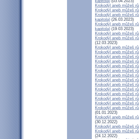
kapitola)
(03.04.2023)
Krokodýl aneb můžeš růs
Krokodýl aneb můžeš růst
Krokodýl aneb můžeš růs
kapitola)
(26.03.2023)
Krokodýl aneb můžeš růs
kapitola)
(19.03.2023)
Krokodýl aneb můžeš růs
Krokodýl aneb můžeš růs
(12.03.2023)
Krokodýl aneb můžeš růs
Krokodýl aneb můžeš růs
Krokodýl aneb můžeš růs
Krokodýl aneb můžeš růs
Krokodýl aneb můžeš růs
Krokodýl aneb můžeš růst
Krokodýl aneb můžeš růs
Krokodýl aneb můžeš růst
Krokodýl aneb můžeš růs
Krokodýl aneb můžeš růs
Krokodýl aneb můžeš růst
Krokodýl aneb můžeš růs
Krokodýl aneb můžeš růs
Krokodýl aneb můžeš růs
(01.01.2023)
Krokodýl aneb můžeš růs
(30.12.2022)
Krokodýl aneb můžeš růs
Krokodýl aneb můžeš růst
(24.12.2022)