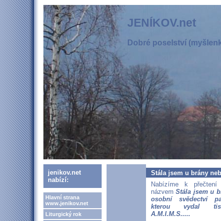
JENÍKOV.net
Dobré poselství (myšlenka
jenikov.net
Stála jsem u brány neb
nabízí:
Nabízíme k přečtení 
názvem
Stála jsem u b
Hlavní strana
osobní svědectví p
www.jenikov.net
kterou vydal tis
A.M.I.M.S.....
Liturgický rok