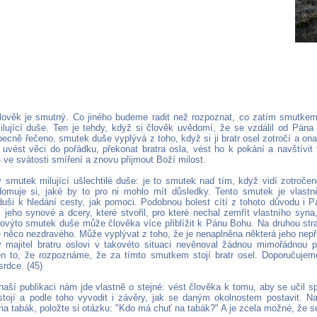
lověk je smutný. Co jiného budeme radit než rozpoznat, co zatím smutkem
milující duše. Ten je tehdy, když si člověk uvědomí, že se vzdálil od Pána
ecně řečeno, smutek duše vyplývá z toho, když si ji bratr osel zotročí a on
uvést věci do pořádku, překonat bratra osla, vést ho k pokání a navštívit t
 ve svátosti smíření a znovu přijmout Boží milost.
ý smutek milující ušlechtilé duše: je to smutek nad tím, když vidí zotročeno
omuje si, jaké by to pro ni mohlo mít důsledky. Tento smutek je vlastn
 duši k hledání cesty, jak pomoci. Podobnou bolest cítí z tohoto důvodu i P
 jeho synové a dcery, které stvořil, pro které nechal zemřít vlastního syna,
ovýto smutek duše může člověka více přiblížit k Pánu Bohu. Na druhou str
 je něco nezdravého. Může vyplývat z toho, že je nenaplněna některá jeho ne
by majitel bratru oslovi v takovéto situaci nevěnoval žádnou mimořádnou
en to, že rozpoznáme, že za tímto smutkem stojí bratr osel. Doporučujeme
rdce. (45)
naší publikaci nám jde vlastně o stejné: vést člověka k tomu, aby se učil sp
tojí a podle toho vyvodit i závěry, jak se daným okolnostem postavit. Na
na tabák, položte si otázku: "Kdo má chuť na tabák?" A je zcela možné, že s