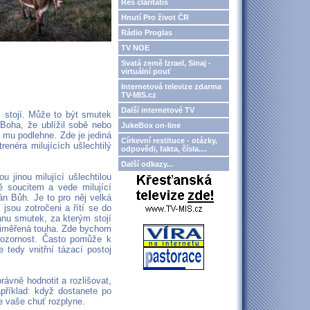
Res claritatis
Hnutí Pro život ČR
Rádio Proglas
TV NOE
Svatá země Izrael, Sinaj -
virtuální pouť
Internetová televize zdarma
TV-MIS.cz
Další internetové TV
 stojí. Může to být smutek
 Boha, že ublížil sobě nebo
JukeBox on-line
a mu podlehne. Zde je jediná
Církevní restituce - otázky,
renéra milujících ušlechtilý
odpovědi, fakta, čísla....
Další odkazy...
u jinou milující ušlechtilou
ě soucitem a vede milující
án Bůh. Je to pro něj velká
 jsou zotročeni a řítí se do
anu smutek, za kterým stojí
přiměřená touha. Zde bychom
 pozornost. Často pomůže k
 tedy vnitřní tázací postoj
rávně hodnotit a rozlišovat,
příklad: když dostanete po
e vaše chuť rozplyne.