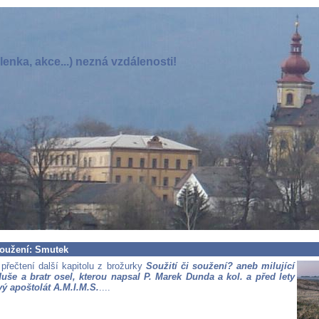
enka, akce...) nezná vzdálenosti!
soužení: Smutek
přečtení další kapitolu z brožurky
Soužití či soužení? aneb milující
duše a bratr osel, kterou napsal P. Marek Dunda a kol. a před lety
vý apoštolát A.M.I.M.S.
....