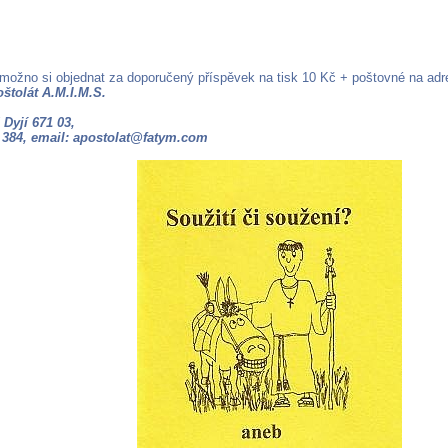
 možno si objednat za doporučený příspěvek na tisk 10 Kč + poštovné na adr
štolát A.M.I.M.S.
,
Dyjí 671 03,
6 384, email: apostolat@fatym.com