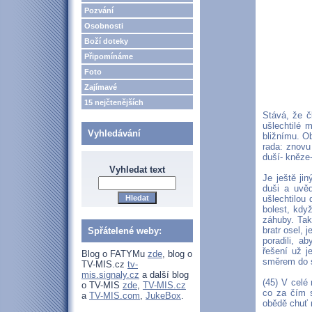
Pozvání
Osobnosti
Boží doteky
Připomínáme
Foto
Zajímavé
15 nejčtenějších
Stává, že č
ušlechtilé 
Vyhledávání
bližnímu. Ob
rada: znovu 
duší- kněze-
Vyhledat text
Je ještě jin
duši a uvěd
ušlechtilou
bolest, když
záhuby. Tak
bratr osel,
Spřátelené weby:
poradili, a
řešení už j
Blog o FATYMu
zde
, blog o
směrem do s
TV-MIS.cz
tv-
mis.signaly.cz
a další blog
(45) V celé 
o TV-MIS
zde
,
TV-MIS.cz
co za čím s
a
TV-MIS.com
,
JukeBox
.
obědě chuť 