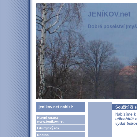
JENÍKOV.net
Dobré poselství (myšl
jenikov.net nabízí:
Soužití či 
Nabízíme k 
Hlavní strana
ušlechtilá 
www.jenikov.net
vydal tisko
Liturgický rok
Rodina