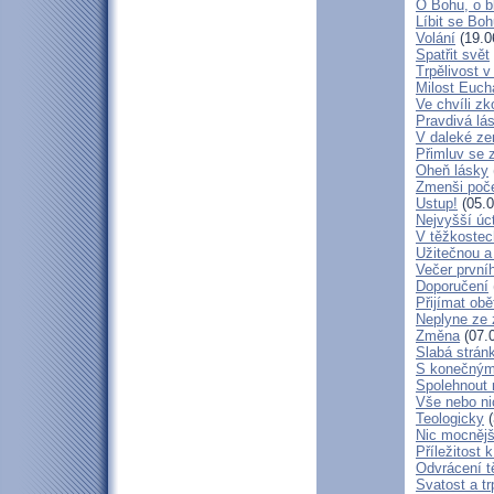
O Bohu, o b
Líbit se Bo
Volání
(19.0
Spatřit svět
Trpělivost v
Milost Eucha
Ve chvíli z
Pravdivá lá
V daleké ze
Přimluv se 
Oheň lásky
Zmenši poče
Ustup!
(05.0
Nejvyšší úc
V těžkostec
Užitečnou a
Večer první
Doporučení
Přijímat obě
Neplyne ze 
Změna
(07.
Slabá strán
S konečným
Spolehnout
Vše nebo ni
Teologicky
(
Nic mocnějš
Příležitost k
Odvrácení t
Svatost a tr