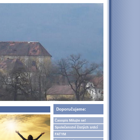
Doporučujeme:
Časopis Milujte se!
Společenství čistých srdcí
FATYM