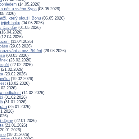
pohledem
(14.05.2026)
za nás u svého Syna
(08.05.2026)
05.2026)
uži, který sloužil Bohu
(06.05.2026)
 jejich boku
(04.05.2026)
u Davidův
(01.05.2026)
(16.04.2026)
(12.04.2026)
rožení
(11.04.2026)
spásu
(29.03.2026)
sazování a bez tříštění
(28.03.2026)
uše
(08.03.2026)
lánek
(23.02.2026)
ispět
(22.02.2026)
(21.02.2026)
ta
(20.02.2026)
ověka
(19.02.2026)
lest
(18.02.2026)
.02.2026)
a nedbalost
(14.02.2026)
ží
(01.02.2026)
dá
(31.01.2026)
ráta
(25.01.2026)
1.2026)
026)
í dějiny
(22.01.2026)
ta
(21.01.2026)
20.01.2026)
mne
(19.01.2026)