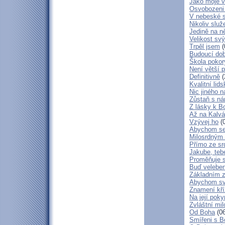
Jako moje v
Osvobozeni 
V nebeské 
Nikoliv služ
Jedině na n
Velikost sv
Trpěl jsem
(
Budoucí do
Škola poko
Není větší p
Definitivně
(
Kvalitní lid
Nic jiného n
Zůstaň s ná
Z lásky k B
Až na Kalvár
Vzývej ho
(0
Abychom se 
Milosrdným
Přímo ze sr
Jakube, teb
Proměňuje 
Buď veleben
Základním 
Abychom svá
Znamení kř
Na její poky
Zvláštní mil
Od Boha
(06
Smířeni s 