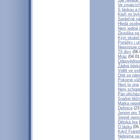
Jak nejlépe
Ve zmatcích
S láskou a t
Kteří mi byl
Společně ná
Hledá osob
Není jediné 
Zkouška se
Kým skuteč
Porážky i ut
Neexistuje c
Tři divy
(06.
Mráz
(04.01
Odpovědnos
Žádná lidská
Vidět ve svě
Dítě se nám
Pokorné vů
Není to ona
Není schop
Pán přicház
Snášet bliž
Matka nepol
Definice
(23
Jenom pro 
Stejně nem
Dětská hra
(
O lásku
(05.
Když Franti
Nebojme se 