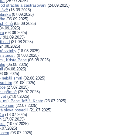
íra
(25.09.2025)
od strachu a zastrašování
(24.09.2025)
slávě
(15.09.2025)
ebníka
(07.09.2025)
ěho
(06.09.2025)
ých činů
(05.09.2025)
04.09.2025)
bro
(03.09.2025)
ry
(01.09.2025)
říklad
(31.08.2025)
24.08.2025)
ské vztahy
(18.08.2025)
a starosti
(07.08.2025)
mi, Kriste Pane
(06.08.2025)
ohu
(05.08.2025)
ii
(04.08.2025)
3.08.2025)
nebáli smrti
(02.08.2025)
 srdcím
(01.08.2025)
dce
(27.07.2025)
e upřímně
(25.07.2025)
svět
(24.07.2025)
, můj Pane Ježíši Kriste
(23.07.2025)
zákonem
(22.07.2025)
 slova potvrdili
(21.07.2025)
íže
(18.07.2025)
n
(17.07.2025)
osti
(10.07.2025)
.07.2025)
Bohem
(03.07.2025)