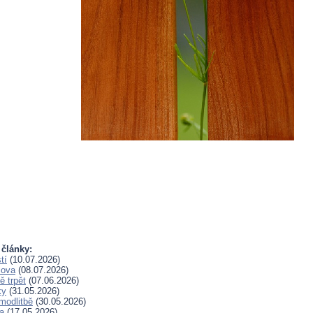
 články:
tí
(10.07.2026)
lova
(08.07.2026)
 trpět
(07.06.2026)
ky
(31.05.2026)
modlitbě
(30.05.2026)
a
(17.05.2026)