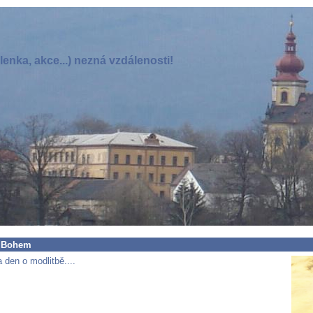
enka, akce...) nezná vzdálenosti!
s Bohem
 den o modlitbě....