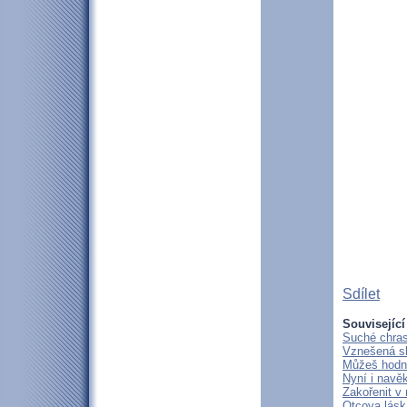
Sdílet
Související
Suché chras
Vznešená s
Můžeš hodně
Nyní i navě
Zakořenit v 
Otcova lásk