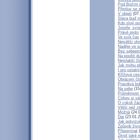
Pod Božím 
Přimluv se 
V objetí
(07.
Sláva buď m
Kdo stojí po
Josefe, syn
Právě proto
Ve svůj čas
Největší oh
Naděje ve 
Bez sebepro
Na poušti d
Nejslabší č
Jak mohu př
I pro ostatní
Křížová ces
Obrácení čl
Pravdivá bo
Na sebe
(15
Průměrnost 
Církev si vá
O cokoli žá
Větší než zt
Možná
(24.0
Dar
(23.01.2
Jak potvrzuj
Způsob živo
Připomínat
(
Zkroť také 