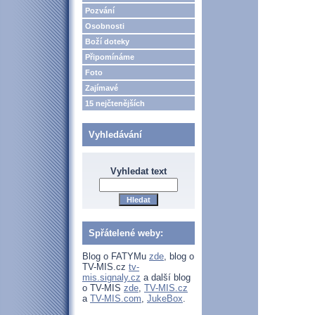
Pozvání
Osobnosti
Boží doteky
Připomínáme
Foto
Zajímavé
15 nejčtenějších
Vyhledávání
Vyhledat text
Spřátelené weby:
Blog o FATYMu
zde
, blog o
TV-MIS.cz
tv-
mis.signaly.cz
a další blog
o TV-MIS
zde
,
TV-MIS.cz
a
TV-MIS.com
,
JukeBox
.