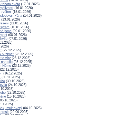
 umíte
(18.01.2026)
 tohoto světa
(17.01.2026)
rpělivostí
(16.01.2026)
i svěřeni
(15.01.2026)
sledovali Pána
(14.01.2026)
y
(13.01.2026)
řešení
(11.01.2026)
 sýrem
(10.01.2026)
ně jsme
(09.01.2026)
rpení
(08.01.2026)
hvíle
(07.01.2026)
01.2026)
.2026)
t
(29.12.2025)
 blízkost
(28.12.2025)
tle víry
(26.12.2025)
 narodilo
(25.12.2025)
či Němu
(23.12.2025)
(22.12.2025)
en
(16.12.2025)
í
(30.11.2025)
ního
(30.10.2025)
evila
(24.10.2025)
.10.2025)
Tebe
(22.10.2025)
ožné
(15.10.2025)
06.10.2025)
10.2025)
šek, muž svatý
(04.10.2025)
prosit
(29.09.2025)