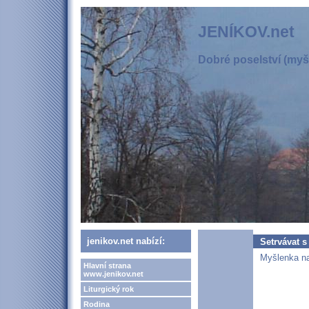
JENÍKOV.net
Dobré poselství (myšl
jenikov.net nabízí:
Setrvávat 
Myšlenka na
Hlavní strana
www.jenikov.net
Liturgický rok
Rodina