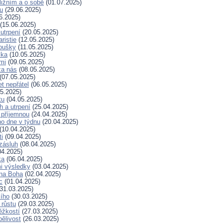
ližním a o sobě
(01.07.2025)
hu
(29.06.2025)
6.2025)
(15.06.2025)
 utrpení
(20.05.2025)
ristie
(12.05.2025)
koušky
(11.05.2025)
ska
(10.05.2025)
mi
(09.05.2025)
za nás
(08.05.2025)
(07.05.2025)
t nepřátel
(06.05.2025)
5.2025)
tu
(04.05.2025)
h a utrpení
(25.04.2025)
 příjemnou
(24.04.2025)
ho dne v týdnu
(20.04.2025)
(10.04.2025)
ti
(09.04.2025)
zásluh
(08.04.2025)
04.2025)
ka
(06.04.2025)
i výsledky
(03.04.2025)
 na Boha
(02.04.2025)
c
(01.04.2025)
31.03.2025)
ího
(30.03.2025)
 růstu
(29.03.2025)
ěžkostí
(27.03.2025)
pělivost
(26.03.2025)