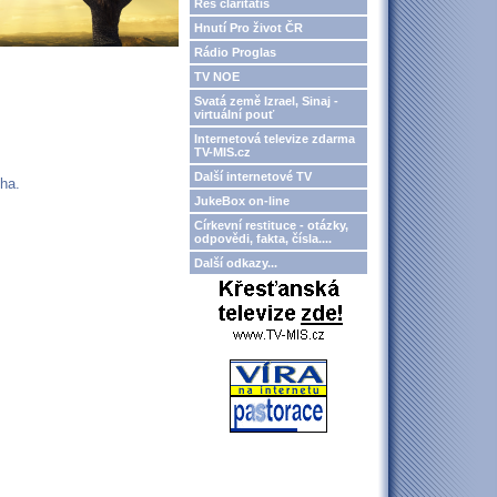
Res claritatis
Hnutí Pro život ČR
Rádio Proglas
TV NOE
Svatá země Izrael, Sinaj -
virtuální pouť
Internetová televize zdarma
TV-MIS.cz
Další internetové TV
ha.
JukeBox on-line
Církevní restituce - otázky,
odpovědi, fakta, čísla....
Další odkazy...