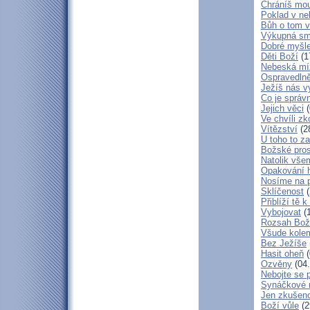
Chráníš mou
Poklad v ne
Bůh o tom v
Výkupná sm
Dobré myšl
Děti Boží
(1
Nebeská mí
Ospravedlně
Ježíš nás v
Co je správ
Jejich věci
(
Ve chvíli z
Vítězství
(2
U toho to z
Božské pros
Natolik vše
Opakování h
Nosíme na 
Sklíčenost
(
Přiblíží tě 
Vybojovat
(1
Rozsah Bož
Všude kole
Bez Ježíše
Hasit oheň
(
Ozvěny
(04.
Nebojte se 
Synáčkové 
Jen zkušeno
Boží vůle
(2