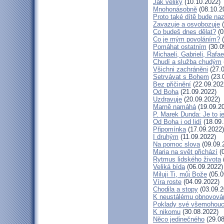
Jak veliký
(10.10.2022)
Mnohonásobně
(08.10.2
Proto také dítě bude na
Zavazuje a osvobozuje
(
Co budeš dnes dělat?
(0
Co je mým povoláním?
(
Pomáhat ostatním
(30.0
Michaeli, Gabrieli, Rafae
Chudí a služba chudým
Všichni zachráněni
(27.0
Setrvávat s Bohem
(23.
Bez přičinění
(22.09.202
Od Boha
(21.09.2022)
Uzdravuje
(20.09.2022)
Marně namáhá
(19.09.2
P. Marek Dunda: Je to j
Od Boha i od lidí
(18.09.
Připomínka
(17.09.2022)
I druhým
(11.09.2022)
Na pomoc slova
(09.09.
Maria na svět přichází
(0
Rytmus lidského života
Veliká bída
(06.09.2022)
Miluji Ti, můj Bože
(05.0
Víra roste
(04.09.2022)
Chodila a stopy
(03.09.2
K neustálému obnovová
Poklady své všemohouc
K nikomu
(30.08.2022)
Něco jedinečného
(29.08