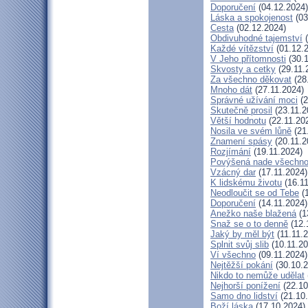
Doporučení
(04.12.2024)
Láska a spokojenost
(03
Cesta
(02.12.2024)
Obdivuhodné tajemství
(
Každé vítězství
(01.12.
V Jeho přítomnosti
(30.1
Skvosty a cetky
(29.11.
Za všechno děkovat
(28
Mnoho dát
(27.11.2024)
Správné užívání moci
(2
Skutečně prosil
(23.11.2
Větší hodnotu
(22.11.20
Nosila ve svém lůně
(21
Znamení spásy
(20.11.2
Rozjímání
(19.11.2024)
Povýšená nade všechn
Vzácný dar
(17.11.2024)
K lidskému životu
(16.11
Neodloučit se od Tebe
(1
Doporučení
(14.11.2024)
Anežko naše blažená
(1
Snaž se o to denně
(12.
Jaký by měl být
(11.11.
Splnit svůj slib
(10.11.20
Ví všechno
(09.11.2024)
Nejtěžší pokání
(30.10.2
Nikdo to nemůže udělat
Nejhorší ponížení
(22.10
Samo dno lidství
(21.10
Boží láska
(17.10.2024)