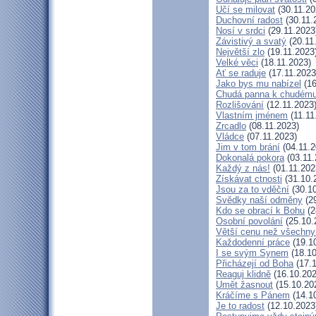
Učí se milovat
(30.11.20
Duchovní radost
(30.11.
Nosí v srdci
(29.11.2023
Závistivý a svatý
(20.11
Největší zlo
(19.11.2023
Velké věci
(18.11.2023)
Ať se raduje
(17.11.2023
Jako bys mu nabízel
(16
Chudá panna k chudému
Rozlišování
(12.11.2023
Vlastním jménem
(11.11
Zrcadlo
(08.11.2023)
Vládce
(07.11.2023)
Jim v tom brání
(04.11.2
Dokonalá pokora
(03.11.
Každý z nás!
(01.11.202
Získávat ctnosti
(31.10.
Jsou za to vděční
(30.10
Svědky naší odměny
(29
Kdo se obrací k Bohu
(2
Osobní povolání
(25.10.
Větší cenu než všechny
Každodenní práce
(19.1
I se svým Synem
(18.10
Přicházejí od Boha
(17.1
Reaguj klidně
(16.10.202
Umět žasnout
(15.10.20
Kráčíme s Pánem
(14.1
Je to radost
(12.10.2023