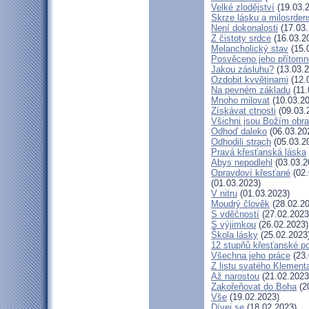
Velké zlodějství
(19.03.
Skrze lásku a milosrden
Není dokonalosti
(17.03.
Z čistoty srdce
(16.03.2
Melancholický stav
(15.
Posvěceno jeho přítomn
Jakou zásluhu?
(13.03.2
Ozdobit kvvětinami
(12.
Na pevném základu
(11.
Mnoho milovat
(10.03.20
Získávat ctnosti
(09.03.
Všichni jsou Božím obr
Odhoď daleko
(06.03.20
Odhodili strach
(05.03.2
Pravá křesťanská láska
Abys nepodlehl
(03.03.2
Opravdoví křesťané
(02.
(01.03.2023)
V nitru
(01.03.2023)
Moudrý člověk
(28.02.20
S vděčností
(27.02.2023
S výjimkou
(26.02.2023)
Škola lásky
(25.02.2023
12 stupňů křesťanské p
Všechna jeho práce
(23.
Z listu svatého Klementa
Až narostou
(21.02.2023
Zakořeňovat do Boha
(2
Vše
(19.02.2023)
Dívej se
(18.02.2023)