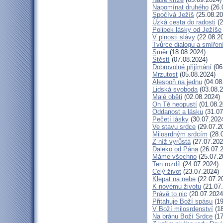
Napomínat druhého
(26.
Spočívá Ježíš
(25.08.20
Úzká cesta do radosti
(2
Polibek lásky od Ježíše
V plnosti slávy
(22.08.2
Tvůrce dialogu a smířen
Směr
(18.08.2024)
Štěstí
(07.08.2024)
Dobrovolné přijímání
(06
Mrzutost
(05.08.2024)
Alespoň na jednu
(04.08
Lidská svoboda
(03.08.2
Malé oběti
(02.08.2024)
On Tě neopustí
(01.08.2
Oddanost a lásku
(31.07
Pečetí lásky
(30.07.202
Ve stavu srdce
(29.07.2
Milosrdným srdcím
(28.
Z níž vyrůstá
(27.07.202
Daleko od Pána
(26.07.
Máme všechno
(25.07.2
Ten rozdíl
(24.07.2024)
Celý život
(23.07.2024)
Klepat na nebe
(22.07.2
K novému životu
(21.07
Právě to nic
(20.07.2024
Přitahuje Boží spásu
(19
V Boží milosrdenství
(18
Na bránu Boží Srdce
(17