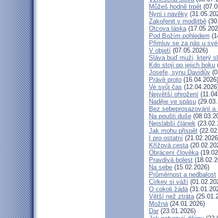
Můžeš hodně trpět
(07.0
Nyní i navěky
(31.05.20
Zakořenit v modlitbě
(30
Otcova láska
(17.05.202
Pod Božím pohledem
(1
Přimluv se za nás u sv
V objetí
(07.05.2026)
Sláva buď muži, který s
Kdo stojí po jejich boku
Josefe, synu Davidův
(0
Právě proto
(16.04.2026
Ve svůj čas
(12.04.2026
Největší ohrožení
(11.04
Naděje ve spásu
(29.03.
Bez sebeprosazování a b
Na poušti duše
(08.03.2
Nejslabší článek
(23.02.
Jak mohu přispět
(22.02
I pro ostatní
(21.02.2026
Křížová cesta
(20.02.20
Obrácení člověka
(19.02
Pravdivá bolest
(18.02.2
Na sebe
(15.02.2026)
Průměrnost a nedbalost
Církev si váží
(01.02.20
O cokoli žádá
(31.01.20
Větší než ztráta
(25.01.
Možná
(24.01.2026)
Dar
(23.01.2026)