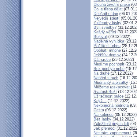
Dlouhá životní praxe
(08
Co je třeba dělat
(07.01.
Dnešního dne
(06.01.20
Největší štěstí
(05.01.20
Z přemíry lásky
(02.01.2
Byli svědky?
(31.12.202
Každý věřící
(30.12.202
Bojovat
(29.12.2022)
Nadějná vyhlídka
(28.12
Počítá s Tebou
(28.12.2
Obohatí mnohé
(27.12.2
Ježíšův domov
(24.12.2
Dát srdce
(23.12.2022)
Musíme pochopit
(20.12
Bez pochyb nebe
(18.12
Na druhé
(17.12.2022)
Nahání strach
(16.12.20
Mudrlanty a pisálky
(15.
Můžeme rozkazovat
(14
Svatost Boží
(13.12.202
Užitečnost práce
(12.12
Když...
(11.12.2022)
Nekonečná hodnota
(09.
Cesta
(06.12.2022)
Na kolenou
(05.12.2022)
Bez lásky
(04.12.2022)
Záležitost jiných lidí
(03.
Jak přemoci
(01.12.2022
Nesmím zapomenout
(3