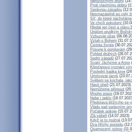
Nerozlučnými druhy
(14.
Proti vlastnímu dobru
(1
Správnou zásadou
(12.0
Nesmazatelně po celý ž
Síť, do které nachytáme
Ve chvíli pokušení
(10.0
Hledat jen čest a slávu 
Unášen prudkým Božsk
Vzbuzuje úžas
(06.08.2
Vztah s Bohem
(31.07.2
Čistota života
(30.07.20
Posune k pomluvám
(29
Pohled druhých
(28.07.2
Sedm západů
(27.07.20
Svatý Jáchyme a Anno
(
Křesťanovo vyznání víry
Poslední kapka krve
(24
Umrtvovat jazyk
(23.07.
Světem se kochala, jako
Hasit oheň
(21.07.2023)
Nemůžeme přijmout
(20.
Mnoho praxe
(19.07.202
Nebe i peklo
(18.07.2023
Představa blížícího se 
Vládu nad správným ú
Počátek pokoje
(15.07.2
Zlá vášeň
(14.07.2023)
Když je to možné
(13.07
Dva hříchy pospolu
(12.
Osamocený ostrov
(11.0