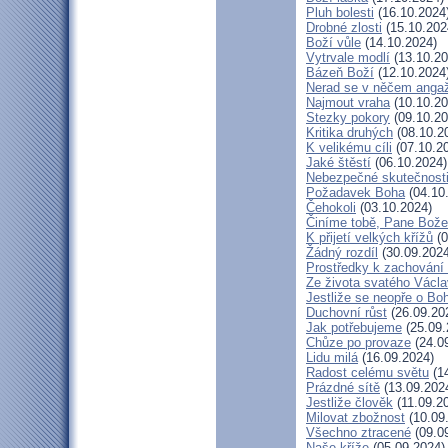
Pluh bolesti
(16.10.2024
Drobné zlosti
(15.10.202
Boží vůle
(14.10.2024)
Vytrvale modlí
(13.10.20
Bázeň Boží
(12.10.2024
Nerad se v něčem anga
Najmout vraha
(10.10.20
Stezky pokory
(09.10.20
Kritika druhých
(08.10.2
K velikému cíli
(07.10.2
Jaké štěstí
(06.10.2024)
Nebezpečné skutečnost
Požadavek Boha
(04.10
Čehokoli
(03.10.2024)
Činíme tobě, Pane Bože
K přijetí velkých křížů
(0
Žádný rozdíl
(30.09.2024
Prostředky k zachování 
Ze života svatého Václ
Jestliže se neopře o Bo
Duchovní růst
(26.09.20
Jak potřebujeme
(25.09.
Chůze po provaze
(24.0
Lidu milá
(16.09.2024)
Radost celému světu
(14
Prázdné sítě
(13.09.202
Jestliže člověk
(11.09.2
Milovat zbožnost
(10.09
Všechno ztracené
(09.0
Naše kříže
(05.09.2024)