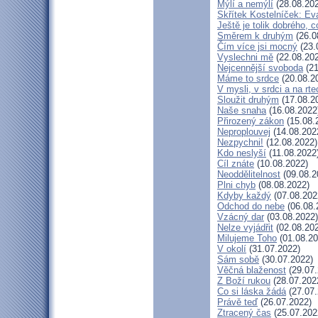
Mýlí a nemýlí
(28.08.20
Skřítek Kostelníček: Eva
Ještě je tolik dobrého, c
Směrem k druhým
(26.0
Čím více jsi mocný
(23.
Vyslechni mě
(22.08.20
Nejcennější svoboda
(21
Máme to srdce
(20.08.2
V mysli, v srdci a na rte
Sloužit druhým
(17.08.2
Naše snaha
(16.08.2022
Přirozený zákon
(15.08.
Neproplouvej
(14.08.202
Nezpychni!
(12.08.2022)
Kdo neslyší
(11.08.2022
Cíl znáte
(10.08.2022)
Neoddělitelnost
(09.08.2
Plni chyb
(08.08.2022)
Kdyby každý
(07.08.202
Odchod do nebe
(06.08.
Vzácný dar
(03.08.2022)
Nelze vyjádřit
(02.08.20
Milujeme Toho
(01.08.20
V okolí
(31.07.2022)
Sám sobě
(30.07.2022)
Věčná blaženost
(29.07.
Z Boží rukou
(28.07.202
Co si láska žádá
(27.07.
Právě teď
(26.07.2022)
Ztracený čas
(25.07.202