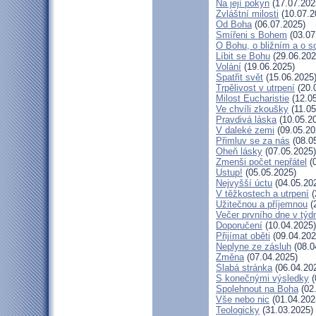
Na její pokyn
(17.07.202
Zvláštní milosti
(10.07.2
Od Boha
(06.07.2025)
Smířeni s Bohem
(03.07
O Bohu, o bližním a o s
Líbit se Bohu
(29.06.202
Volání
(19.06.2025)
Spatřit svět
(15.06.2025
Trpělivost v utrpení
(20.
Milost Eucharistie
(12.05
Ve chvíli zkoušky
(11.05
Pravdivá láska
(10.05.2
V daleké zemi
(09.05.20
Přimluv se za nás
(08.0
Oheň lásky
(07.05.2025)
Zmenši počet nepřátel
(0
Ustup!
(05.05.2025)
Nejvyšší úctu
(04.05.20
V těžkostech a utrpení
(
Užitečnou a příjemnou
(
Večer prvního dne v týd
Doporučení
(10.04.2025)
Přijímat oběti
(09.04.202
Neplyne ze zásluh
(08.0
Změna
(07.04.2025)
Slabá stránka
(06.04.20
S konečnými výsledky
(
Spolehnout na Boha
(02
Vše nebo nic
(01.04.202
Teologicky
(31.03.2025)