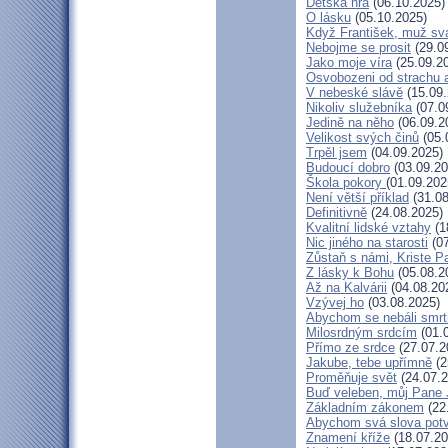
Dětská hra
(06.10.2025)
O lásku
(05.10.2025)
Když František, muž sv
Nebojme se prosit
(29.0
Jako moje víra
(25.09.2
Osvobozeni od strachu 
V nebeské slávě
(15.09.
Nikoliv služebníka
(07.0
Jedině na něho
(06.09.2
Velikost svých činů
(05.
Trpěl jsem
(04.09.2025)
Budoucí dobro
(03.09.20
Škola pokory
(01.09.202
Není větší příklad
(31.08
Definitivně
(24.08.2025)
Kvalitní lidské vztahy
(1
Nic jiného na starosti
(07
Zůstaň s námi, Kriste P
Z lásky k Bohu
(05.08.2
Až na Kalvárii
(04.08.20
Vzývej ho
(03.08.2025)
Abychom se nebáli smrt
Milosrdným srdcím
(01.
Přímo ze srdce
(27.07.2
Jakube, tebe upřímně
(2
Proměňuje svět
(24.07.2
Buď veleben, můj Pane J
Základním zákonem
(22
Abychom svá slova potvr
Znamení kříže
(18.07.20