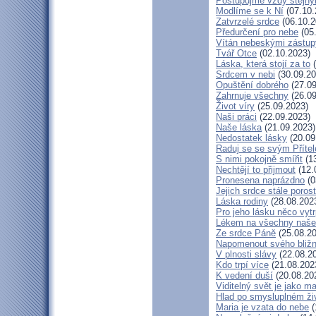
Postupujme vždy stejn
Modlíme se k Ní
(07.10.
Zatvrzelé srdce
(06.10.2
Předurčení pro nebe
(05
Vítán nebeskými zástup
Tvář Otce
(02.10.2023)
Láska, která stojí za to
(
Srdcem v nebi
(30.09.20
Opuštění dobrého
(27.09
Zahrnuje všechny
(26.09
Život víry
(25.09.2023)
Naši práci
(22.09.2023)
Naše láska
(21.09.2023)
Nedostatek lásky
(20.09
Raduj se se svým Příte
S nimi pokojně smířit
(13
Nechtějí to přijmout
(12.
Pronesena naprázdno
(0
Jejich srdce stále poros
Láska rodiny
(28.08.202
Pro jeho lásku něco vytr
Lékem na všechny naše
Ze srdce Páně
(25.08.20
Napomenout svého bližn
V plnosti slávy
(22.08.2
Kdo trpí více
(21.08.202
K vedení duší
(20.08.20
Viditelný svět je jako m
Hlad po smysluplném ži
Maria je vzata do nebe
(