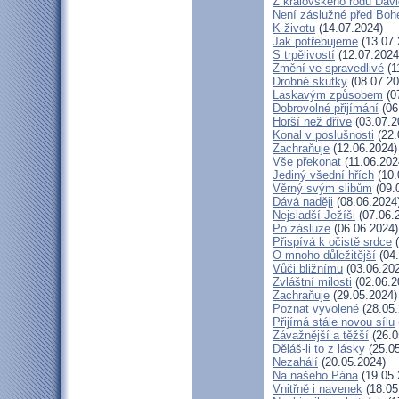
Z královského rodu Dav
Není záslužné před Bo
K životu
(14.07.2024)
Jak potřebujeme
(13.07.
S trpělivostí
(12.07.2024
Změní ve spravedlivé
(1
Drobné skutky
(08.07.20
Laskavým způsobem
(0
Dobrovolné přijímání
(06
Horší než dříve
(03.07.2
Konal v poslušnosti
(22.
Zachraňuje
(12.06.2024)
Vše překonat
(11.06.202
Jediný všední hřích
(10.
Věrný svým slibům
(09.
Dává naději
(08.06.2024
Nejsladší Ježíši
(07.06.
Po zásluze
(06.06.2024)
Přispívá k očistě srdce
(
O mnoho důležitější
(04.
Vůči bližnímu
(03.06.20
Zvláštní milosti
(02.06.2
Zachraňuje
(29.05.2024)
Poznat vyvolené
(28.05.
Přijímá stále novou sílu
Závažnější a těžší
(26.0
Děláš-li to z lásky
(25.05
Nezahálí
(20.05.2024)
Na našeho Pána
(19.05.
Vnitřně i navenek
(18.05