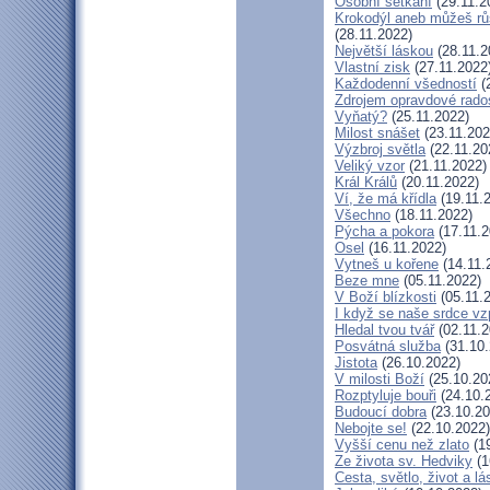
Osobní setkání
(29.11.2
Krokodýl aneb můžeš růs
(28.11.2022)
Největší láskou
(28.11.2
Vlastní zisk
(27.11.2022
Každodenní všedností
(
Zdrojem opravdové rados
Vyňatý?
(25.11.2022)
Milost snášet
(23.11.202
Výzbroj světla
(22.11.20
Veliký vzor
(21.11.2022)
Král Králů
(20.11.2022)
Ví, že má křídla
(19.11.
Všechno
(18.11.2022)
Pýcha a pokora
(17.11.2
Osel
(16.11.2022)
Vytneš u kořene
(14.11.
Beze mne
(05.11.2022)
V Boží blízkosti
(05.11.
I když se naše srdce vz
Hledal tvou tvář
(02.11.2
Posvátná služba
(31.10.
Jistota
(26.10.2022)
V milosti Boží
(25.10.20
Rozptyluje bouři
(24.10.
Budoucí dobra
(23.10.20
Nebojte se!
(22.10.2022)
Vyšší cenu než zlato
(19
Ze života sv. Hedviky
(1
Cesta, světlo, život a lá