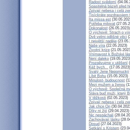
Radost svědomí
(04.06.
Spasitelná bázeň před 
Zpívají nebesa i celá z
Tisíckráte pozdravujem 
Ita missa est
(30.05.202
Potřeba milovat
(27.05.2
Dokonalost
(26.05.2023)
O výchově: Strach o víru 
Dvě velmi odlišné věci
(
I největší naděje
(23.05.
Naše víra
(22.05.2023)
Životní krize
(21.05.2023
Vnímavost k Božské lás
Není daleko
(19.05.2023
Prozpěvujme v utěšení
(
Kéž bych...
(17.05.2023
Svatý Jene Nepomucký
Líbit Bohu
(15.05.2023)
Minulost- budoucnost
(1
Mezi mužem a ženou
(1
O výchově: Společná mod
Sláva buď muži, který B
V těžkosti
(02.05.2023)
Zpívají nebesa i celá z
Jak chce On
(30.04.202
Díky ní žijí
(29.04.2023)
Nic nespáchali
(28.04.20
Zachovávají lásku
(28.0
Dosud
(27.04.2023)
Setkání s Kristem
(23.0