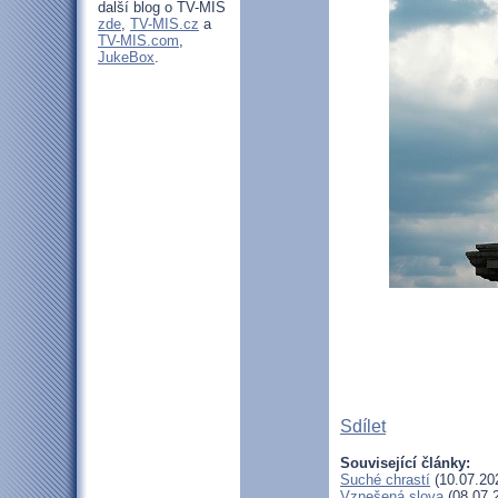
další blog o TV-MIS
zde
,
TV-MIS.cz
a
TV-MIS.com
,
JukeBox
.
Sdílet
Související články:
Suché chrastí
(10.07.20
Vznešená slova
(08.07.