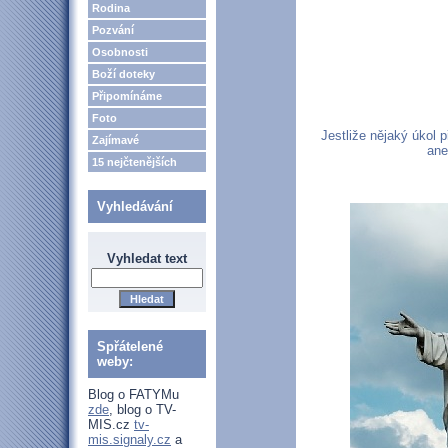
Rodina
Pozvání
Osobnosti
Boží doteky
Připomínáme
Foto
Jestliže nějaký úkol 
Zajímavé
ane
15 nejčtenějších
Vyhledávání
Vyhledat text
Spřátelené
weby:
Blog o FATYMu
zde
, blog o TV-
MIS.cz
tv-
mis.signaly.cz
a