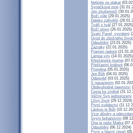
Nebojte se plakat
(03.02
Synáčkové moji
(31.01.
Jen zkušeností
(30.01.2
Boží vůle
(29.01.2025)
Daleko zářivější
(28.01.
Tváří v tvář
(27.01.2025
Boží slovo
(26.01.2025)
Svatý Pavel, vyvolený
(
Úvod do zbožného život
Odpuštění
(23.01.2025)
Zázraky
(22.01.2025)
Pramen radosti
(21.01.2
Lampa víry
(14.01.2025)
Křesťanské mumie
(07.0
Přešťastní králové
(06.0
Proměna
(05.01.2025)
Jen Bůh
(04.01.2025)
Odpověď
(03.01.2025)
S nasazením
(02.01.202
Obdivuhodné tajemství
(
Cesta ke změně
(31.12.
Věčný Syn jednorozený
Lživý život
(29.12.2024)
První svědectví
(11.12.2
Láskou je Bůh
(10.12.20
Vzor důvěry a odevzdan
Svým bohatstvím
(08.12
Ona je naše Matka
(07.1
Odpuštění
(06.12.2024)
První a hlavní zbraň
(05