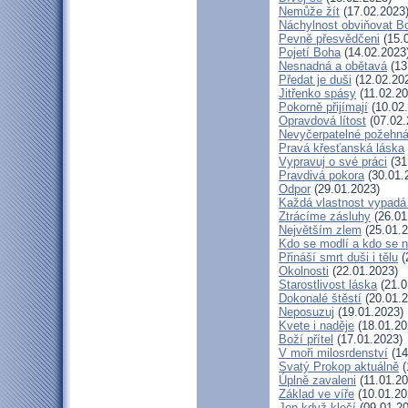
Nemůže žít
(17.02.2023
Náchylnost obviňovat B
Pevně přesvědčeni
(15.
Pojetí Boha
(14.02.2023
Nesnadná a obětavá
(13
Předat je duši
(12.02.20
Jitřenko spásy
(11.02.20
Pokorně přijímají
(10.02
Opravdová lítost
(07.02.
Nevyčerpatelné požehná
Pravá křesťanská láska
Vypravuj o své práci
(31
Pravdivá pokora
(30.01.
Odpor
(29.01.2023)
Každá vlastnost vypadá 
Ztrácíme zásluhy
(26.01
Největším zlem
(25.01.2
Kdo se modlí a kdo se 
Přináší smrt duši i tělu
(
Okolnosti
(22.01.2023)
Starostlivost láska
(21.0
Dokonalé štěstí
(20.01.2
Neposuzuj
(19.01.2023)
Kvete i naděje
(18.01.20
Boží přítel
(17.01.2023)
V moři milosrdenství
(14
Svatý Prokop aktuálně
(
Úplně zavaleni
(11.01.20
Základ ve víře
(10.01.20
Jen když klečí
(09.01.20