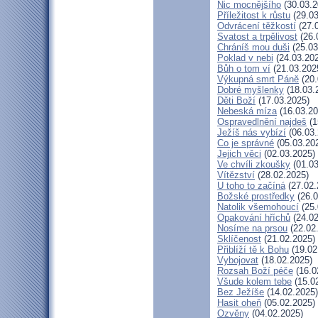
Nic mocnějšího
(30.03.2
Příležitost k růstu
(29.03
Odvrácení těžkostí
(27.
Svatost a trpělivost
(26.
Chráníš mou duši
(25.03
Poklad v nebi
(24.03.20
Bůh o tom ví
(21.03.202
Výkupná smrt Páně
(20.
Dobré myšlenky
(18.03.
Děti Boží
(17.03.2025)
Nebeská míza
(16.03.20
Ospravedlnění najdeš
(1
Ježíš nás vybízí
(06.03.
Co je správné
(05.03.20
Jejich věci
(02.03.2025)
Ve chvíli zkoušky
(01.03
Vítězství
(28.02.2025)
U toho to začíná
(27.02.
Božské prostředky
(26.0
Natolik všemohoucí
(25.
Opakování hříchů
(24.02
Nosíme na prsou
(22.02
Sklíčenost
(21.02.2025)
Přiblíží tě k Bohu
(19.02
Vybojovat
(18.02.2025)
Rozsah Boží péče
(16.0
Všude kolem tebe
(15.0
Bez Ježíše
(14.02.2025)
Hasit oheň
(05.02.2025)
Ozvěny
(04.02.2025)