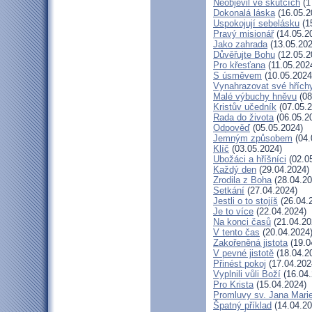
Neobjevil ve skutcích
(1
Dokonalá láska
(16.05.2
Uspokojují sebelásku
(1
Pravý misionář
(14.05.2
Jako zahrada
(13.05.202
Důvěřujte Bohu
(12.05.2
Pro křesťana
(11.05.202
S úsměvem
(10.05.2024
Vynahrazovat své hřích
Malé výbuchy hněvu
(08
Kristův učedník
(07.05.2
Rada do života
(06.05.2
Odpověď
(05.05.2024)
Jemným způsobem
(04.
Klíč
(03.05.2024)
Ubožáci a hříšníci
(02.0
Každý den
(29.04.2024)
Zrodila z Boha
(28.04.20
Setkání
(27.04.2024)
Jestli o to stojíš
(26.04.
Je to více
(22.04.2024)
Na konci časů
(21.04.20
V tento čas
(20.04.2024
Zakořeněná jistota
(19.0
V pevné jistotě
(18.04.2
Přinést pokoj
(17.04.202
Vyplnili vůli Boží
(16.04.
Pro Krista
(15.04.2024)
Promluvy sv. Jana Marie
Špatný příklad
(14.04.20