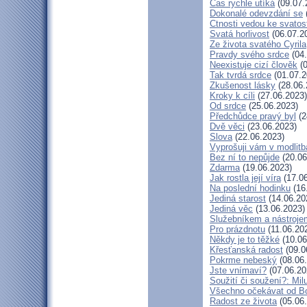
Čas rychle utíká
(09.07.
Dokonalé odevzdání se
Ctnosti vedou ke svatos
Svatá horlivost
(06.07.2
Ze života svatého Cyrila
Pravdy svého srdce
(04.
Neexistuje cizí člověk
(0
Tak tvrdá srdce
(01.07.2
Zkušenost lásky
(28.06.
Kroky k cíli
(27.06.2023)
Od srdce
(25.06.2023)
Předchůdce pravý byl
(2
Dvě věci
(23.06.2023)
Slova
(22.06.2023)
Vyprošuji vám v modlit
Bez ní to nepůjde
(20.06
Zdarma
(19.06.2023)
Jak rostla její víra
(17.06
Na poslední hodinku
(16
Jediná starost
(14.06.20
Jediná věc
(13.06.2023)
Služebníkem a nástroje
Pro prázdnotu
(11.06.20
Někdy je to těžké
(10.06
Křesťanská radost
(09.0
Pokrme nebeský
(08.06
Jste vnímaví?
(07.06.20
Soužití či soužení?: Milu
Všechno očekávat od B
Radost ze života
(05.06