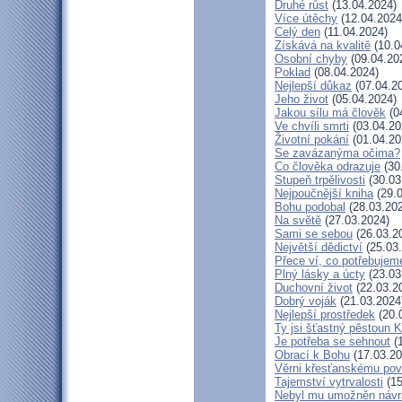
Druhé růst
(13.04.2024)
Více útěchy
(12.04.2024
Celý den
(11.04.2024)
Získává na kvalitě
(10.0
Osobní chyby
(09.04.20
Poklad
(08.04.2024)
Nejlepší důkaz
(07.04.2
Jeho život
(05.04.2024)
Jakou sílu má člověk
(0
Ve chvíli smrti
(03.04.20
Životní pokání
(01.04.20
Se zavázanýma očima?
Co člověka odrazuje
(30
Stupeň trpělivosti
(30.03
Nejpoučnější kniha
(29.0
Bohu podobal
(28.03.20
Na světě
(27.03.2024)
Sami se sebou
(26.03.2
Největší dědictví
(25.03
Přece ví, co potřebujem
Plný lásky a úcty
(23.03
Duchovní život
(22.03.2
Dobrý voják
(21.03.2024
Nejlepší prostředek
(20.
Ty jsi šťastný pěstoun K
Je potřeba se sehnout
(1
Obrací k Bohu
(17.03.20
Věrni křesťanskému pov
Tajemství vytrvalosti
(15
Nebyl mu umožněn návr