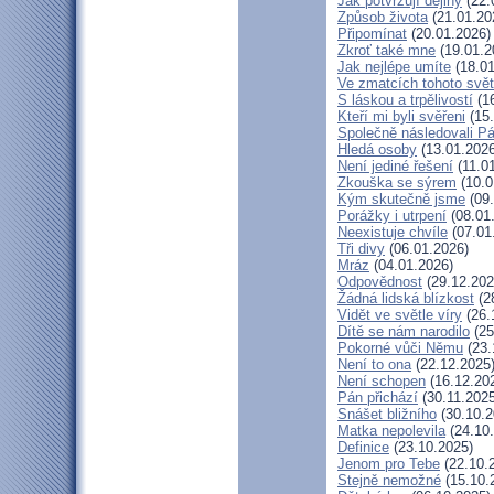
Jak potvrzují dějiny
(22.
Způsob života
(21.01.20
Připomínat
(20.01.2026)
Zkroť také mne
(19.01.2
Jak nejlépe umíte
(18.01
Ve zmatcích tohoto svě
S láskou a trpělivostí
(16
Kteří mi byli svěřeni
(15.
Společně následovali P
Hledá osoby
(13.01.2026
Není jediné řešení
(11.0
Zkouška se sýrem
(10.0
Kým skutečně jsme
(09.
Porážky i utrpení
(08.01
Neexistuje chvíle
(07.01
Tři divy
(06.01.2026)
Mráz
(04.01.2026)
Odpovědnost
(29.12.202
Žádná lidská blízkost
(2
Vidět ve světle víry
(26.
Dítě se nám narodilo
(25
Pokorné vůči Němu
(23.
Není to ona
(22.12.2025
Není schopen
(16.12.20
Pán přichází
(30.11.2025
Snášet bližního
(30.10.2
Matka nepolevila
(24.10
Definice
(23.10.2025)
Jenom pro Tebe
(22.10.
Stejně nemožné
(15.10.