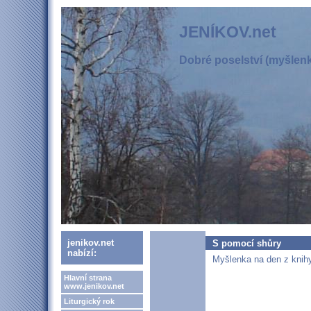
JENÍKOV.net
Dobré poselství (myšlenka
jenikov.net
S pomocí shůry
nabízí:
Myšlenka na den z knihy
Hlavní strana
www.jenikov.net
Liturgický rok