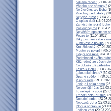
Sdílená radost
(21.04.20
Všecko bez námahy?
(2
Ne člověku, ale Bohu
(1
Všechny nedostatky
(18
Nejvyšší trest
(17.04.20
O spásu duší
(16.04.202
Zaměstnán jedině Bohe
Poslouchej mě
(13.04.2
Největším spojencem s
Pouze to
(11.04.2023)
Díky poznání sebe sam
Ó převeselá novina
(09.
Král židovský
(07.04.20
Musím se polepšit
(05.0
Odejdi ode mne!
(04.04.
Podrobnosti svého bídné
Kříži věrný ze všech st
Co dokáže zlá příležitos
Láska k Bohu
(31.03.20
Jakou služebnou?
(30.0
Špatné svědomí
(30.03.
V první řadě
(29.03.2023
Jenž je Láska sama
(28
Nejcennější čas
(28.03.
To nejlepší v sobě
(27.0
I mnozí další hříšníci
(26
Dobudeš srdce
(23.03.2
Nepozná Boha
(22.03.20
Plodí a ochraňuje
(21.03
Jedinou věcí
(20.03.202