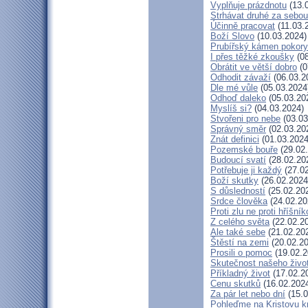
Vyplňuje prázdnotu
(13.
Strhávat druhé za sebou
Účinně pracovat
(11.03.
Boží Slovo
(10.03.2024)
Prubířský kámen pokory
I přes těžké zkoušky
(08
Obrátit ve větší dobro
(0
Odhodit závaží
(06.03.2
Dle mé vůle
(05.03.2024
Odhoď daleko
(05.03.20
Myslíš si?
(04.03.2024)
Stvořeni pro nebe
(03.03
Správný směr
(02.03.20
Znát definici
(01.03.2024
Pozemské bouře
(29.02
Budoucí svatí
(28.02.20
Potřebuje ji každý
(27.02
Boží skutky
(26.02.2024
S důsledností
(25.02.20
Srdce člověka
(24.02.20
Proti zlu ne proti hříšník
Z celého světa
(22.02.2
Ale také sebe
(21.02.20
Štěstí na zemi
(20.02.20
Prosili o pomoc
(19.02.2
Skutečnost našeho živo
Příkladný život
(17.02.2
Cenu skutků
(16.02.202
Za pár let nebo dní
(15.0
Pohleďme na Kristovu k