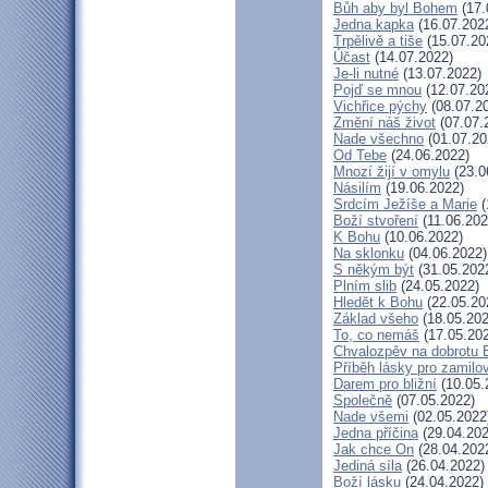
Bůh aby byl Bohem
(17.
Jedna kapka
(16.07.202
Trpělivě a tiše
(15.07.20
Účast
(14.07.2022)
Je-li nutné
(13.07.2022)
Pojď se mnou
(12.07.20
Vichřice pýchy
(08.07.2
Změní náš život
(07.07.
Nade všechno
(01.07.20
Od Tebe
(24.06.2022)
Mnozí žijí v omylu
(23.0
Násilím
(19.06.2022)
Srdcím Ježíše a Marie
(
Boží stvoření
(11.06.202
K Bohu
(10.06.2022)
Na sklonku
(04.06.2022)
S někým být
(31.05.202
Plním slib
(24.05.2022)
Hledět k Bohu
(22.05.20
Základ všeho
(18.05.202
To, co nemáš
(17.05.20
Chvalozpěv na dobrotu 
Příběh lásky pro zamilo
Darem pro bližní
(10.05.
Společně
(07.05.2022)
Nade všemi
(02.05.2022
Jedna příčina
(29.04.202
Jak chce On
(28.04.202
Jediná síla
(26.04.2022)
Boží lásku
(24.04.2022)