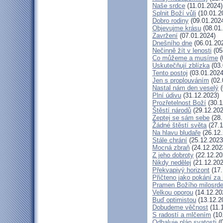
Naše srdce
(11.01.2024)
Splnit Boží vůli
(10.01.2
Dobro rodiny
(09.01.202
Objevujme krásu
(08.01
Zavržení
(07.01.2024)
Dnešního dne
(06.01.20
Nečinně žít v lenosti
(05
Co můžeme a musíme
(
Uskutečňují zblízka
(03.
Tento postoj
(03.01.2024
Jen s proplouváním
(02.
Nastal nám den veselý
(
Plní údivu
(31.12.2023)
Prozřetelnost Boží
(30.1
Štěstí národů
(29.12.202
Zeptej se sám sebe
(28.
Žádné štěstí světa
(27.1
Na hlavu bludaře
(26.12.
Stále chrání
(25.12.2023
Mocná zbraň
(24.12.202
Z jeho dobroty
(22.12.20
Nikdy nedělej
(21.12.202
Překvapivý horizont
(17.
Přičteno jako pokání za 
Pramen Božího milosrde
Velkou oporou
(14.12.20
Buď optimistou
(13.12.2
Dobudeme věčnost
(11.
S radostí a mlčením
(10
Odhaluje plán svatosti
(0