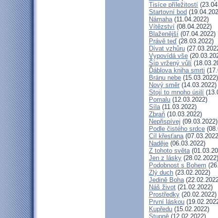
Tisíce příležitostí
(23.04
Startovní bod
(19.04.202
Námaha
(11.04.2022)
Vítězství
(08.04.2022)
Blaženější
(07.04.2022)
Právě teď
(28.03.2022)
Dívat vzhůru
(27.03.202
Vypovídá vše
(20.03.20
Šíp vržený vůlí
(18.03.2
Ďáblova kniha smrti
(17.
Bránu nebe
(15.03.2022)
Nový směr
(14.03.2022)
Stojí to mnoho úsilí
(13.
Pomalu
(12.03.2022)
Síla
(11.03.2022)
Zbraň
(10.03.2022)
Nepřispívej
(09.03.2022)
Podle čistého srdce
(08.
Cíl křesťana
(07.03.2022
Naděje
(06.03.2022)
Z tohoto světa
(01.03.20
Jen z lásky
(28.02.2022
Podobnost s Bohem
(26
Zlý duch
(23.02.2022)
Jedině Boha
(22.02.2022
Náš život
(21.02.2022)
Prostředky
(20.02.2022)
První láskou
(19.02.202
Kupředu
(15.02.2022)
Stupně
(12.02.2022)