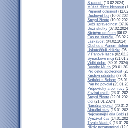
S radostí
(13.02.2024)
Můžeš těžce klesnout
(1
Přijmout odlišnost
(11.0
Duchovní boj
(10.02.202
Smysl života
(10.02.202
Boží spravedlnost
(07.0
Boží skutky
(07.02.2024
Stejným směrem
(06.02
Čas na sluníčku
(05.02.
Laskavost
(04.02.2024)
Obchod s Pánem Bohe
Uskutečňují zblízka
(03.
V Pánově lásce
(02.02.
Synáčkové moji
(31.01.
Vidět dobro
(30.01.2024)
Dovolte Mu to
(29.01.20
Pro celou společnost
(28
Kristovi učedníci
(27.01.
Setkání s Bohem
(26.01
Pán ho povolal
(25.01.2
Průpovídky a pomluvy
(
Zavírat dveře
(23.01.202
Smysl života
(22.01.202
Oči
(21.01.2024)
Náročná výzva!
(20.01.2
Aktuální stav
(16.01.202
Nejkrásnější díla Boží
(1
Využívat čas
(14.01.202
Trvale šťastný
(13.01.20
Nikdy nezapomínej
(12.