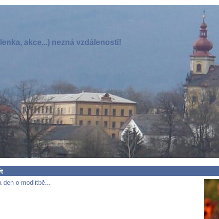
enka, akce...) nezná vzdálenosti!
t
 den o modlitbě...