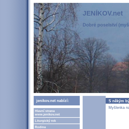
JENÍKOV.net
Dobré poselství (myšl
jenikov.net nabízí:
S někým bý
Myšlenka na
Hlavní strana
www.jenikov.net
Liturgický rok
Rodina