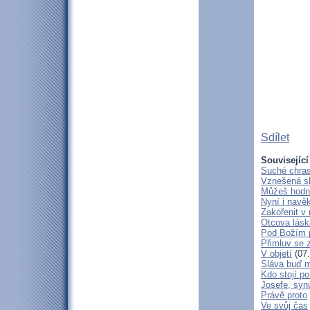
Sdílet
Související
Suché chras
Vznešená s
Můžeš hodně
Nyní i navě
Zakořenit v 
Otcova lásk
Pod Božím 
Přimluv se 
V objetí
(07.
Sláva buď m
Kdo stojí po
Josefe, syn
Právě proto
Ve svůj čas