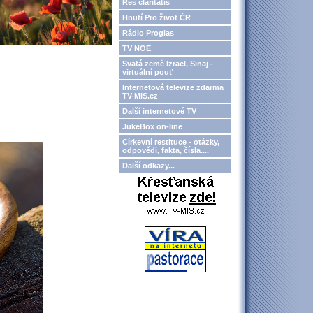
Res claritatis
Hnutí Pro život ČR
Rádio Proglas
TV NOE
Svatá země Izrael, Sinaj -
virtuální pouť
Internetová televize zdarma
TV-MIS.cz
Další internetové TV
JukeBox on-line
Církevní restituce - otázky,
odpovědi, fakta, čísla....
Další odkazy...