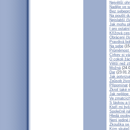
Největší oh
Naděje ve 
Bez sebepro
Na poušti d
Nejslabší č
Jak mohu př
I pro ostatní
Křížová ces
Obrácení čl
Pravdivá bo
Na sebe
(15
Průměrnost 
Církev si vá
O cokoli žá
Větší než zt
Možná
(24.0
Dar
(23.01.2
Jak potvrzuj
Způsob živo
Připomínat
(
Zkroť také 
Jak nejlépe
Ve zmatcích
S láskou a t
Kteří mi byl
Společně ná
Hledá osob
Není jediné 
Zkouška se
Kým skuteč