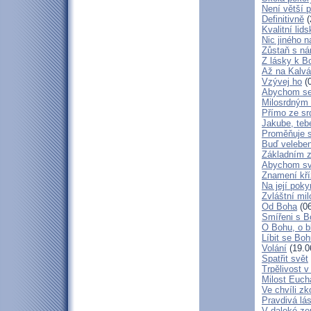
Není větší p
Definitivně
(
Kvalitní lid
Nic jiného n
Zůstaň s ná
Z lásky k B
Až na Kalvár
Vzývej ho
(0
Abychom se 
Milosrdným
Přímo ze sr
Jakube, teb
Proměňuje 
Buď veleben
Základním 
Abychom svá
Znamení kř
Na její poky
Zvláštní mil
Od Boha
(06
Smířeni s 
O Bohu, o b
Líbit se Bo
Volání
(19.0
Spatřit svět
Trpělivost v
Milost Eucha
Ve chvíli z
Pravdivá lá
V daleké ze