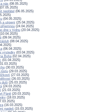
za nás
(08.05.2025)
(07.05.2025)
t nepřátel
(06.05.2025)
5.2025)
tu
(04.05.2025)
h a utrpení
(25.04.2025)
 příjemnou
(24.04.2025)
ho dne v týdnu
(20.04.2025)
(10.04.2025)
ti
(09.04.2025)
zásluh
(08.04.2025)
04.2025)
ka
(06.04.2025)
i výsledky
(03.04.2025)
 na Boha
(02.04.2025)
c
(01.04.2025)
31.03.2025)
ího
(30.03.2025)
 růstu
(29.03.2025)
ěžkostí
(27.03.2025)
pělivost
(26.03.2025)
 duši
(25.03.2025)
bi
(24.03.2025)
í
(21.03.2025)
rt Páně
(20.03.2025)
enky
(18.03.2025)
7.03.2025)
za
(16.03.2025)
ní najdeš
(15.03.2025)