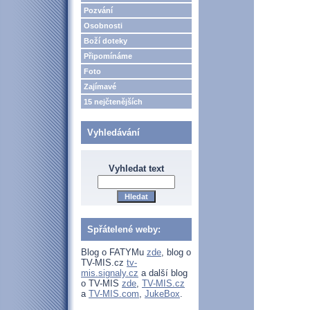
Pozvání
Osobnosti
Boží doteky
Připomínáme
Foto
Zajímavé
15 nejčtenějších
Vyhledávání
Vyhledat text
Spřátelené weby:
Blog o FATYMu
zde
, blog o
TV-MIS.cz
tv-
mis.signaly.cz
a další blog
o TV-MIS
zde
,
TV-MIS.cz
a
TV-MIS.com
,
JukeBox
.