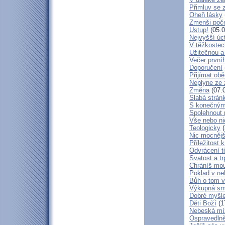
Přimluv se 
Oheň lásky
Zmenši poče
Ustup!
(05.0
Nejvyšší úc
V těžkostec
Užitečnou a
Večer první
Doporučení
Přijímat obě
Neplyne ze 
Změna
(07.
Slabá strán
S konečným
Spolehnout
Vše nebo ni
Teologicky
(
Nic mocnějš
Příležitost k
Odvrácení t
Svatost a tr
Chráníš mou
Poklad v ne
Bůh o tom v
Výkupná sm
Dobré myšl
Děti Boží
(1
Nebeská mí
Ospravedlně