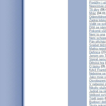
Porážky i ut
Neexistuje c
Tři divy
(06.
Mráz
(04.01
Odpovědnos
Žádná lidská
Vidět ve svě
Dítě se nám
Pokorné vů
Není to ona
Není schop
Pán přicház
Snášet bliž
Matka nepol
Definice
(23
Jenom pro 
Stejně nem
Dětská hra
(
O lásku
(05.
Když Franti
Nebojme se 
Jako moje v
Osvobozeni 
V nebeské 
Nikoliv služ
Jedině na n
Velikost sv
Trpěl jsem
(
Budoucí do
Škola poko