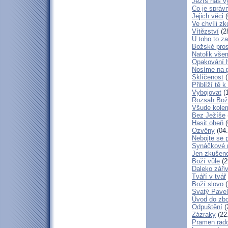
Ježíš nás v
Co je správ
Jejich věci
(
Ve chvíli z
Vítězství
(2
U toho to z
Božské pros
Natolik vše
Opakování h
Nosíme na 
Sklíčenost
(
Přiblíží tě 
Vybojovat
(1
Rozsah Bož
Všude kole
Bez Ježíše
Hasit oheň
(
Ozvěny
(04.
Nebojte se 
Synáčkové 
Jen zkušeno
Boží vůle
(2
Daleko zářiv
Tváří v tvář
Boží slovo
(
Svatý Pavel
Úvod do zbo
Odpuštění
(
Zázraky
(22
Pramen rado