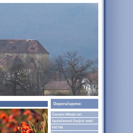
Doporučujeme:
Časopis Milujte se!
Společenství čistých srdcí
FATYM