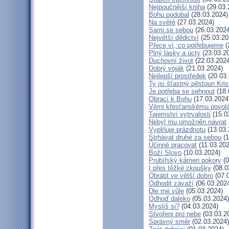
Nejpoučnější kniha
(29.03.
Bohu podobal
(28.03.2024)
Na světě
(27.03.2024)
Sami se sebou
(26.03.2024
Největší dědictví
(25.03.20
Přece ví, co potřebujeme
(
Plný lásky a úcty
(23.03.2
Duchovní život
(22.03.2024
Dobrý voják
(21.03.2024)
Nejlepší prostředek
(20.03.
Ty jsi šťastný pěstoun Kri
Je potřeba se sehnout
(18.
Obrací k Bohu
(17.03.2024
Věrni křesťanskému povol
Tajemství vytrvalosti
(15.0
Nebyl mu umožněn návrat
Vyplňuje prázdnotu
(13.03.
Strhávat druhé za sebou
(1
Účinně pracovat
(11.03.202
Boží Slovo
(10.03.2024)
Prubířský kámen pokory
(0
I přes těžké zkoušky
(08.0
Obrátit ve větší dobro
(07.
Odhodit závaží
(06.03.202
Dle mé vůle
(05.03.2024)
Odhoď daleko
(05.03.2024)
Myslíš si?
(04.03.2024)
Stvořeni pro nebe
(03.03.2
Správný směr
(02.03.2024)