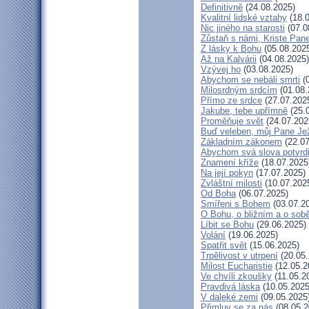
Definitivně
(24.08.2025)
Kvalitní lidské vztahy
(18.0
Nic jiného na starosti
(07.0
Zůstaň s námi, Kriste Pan
Z lásky k Bohu
(05.08.202
Až na Kalvárii
(04.08.2025)
Vzývej ho
(03.08.2025)
Abychom se nebáli smrti
(0
Milosrdným srdcím
(01.08.
Přímo ze srdce
(27.07.202
Jakube, tebe upřímně
(25.
Proměňuje svět
(24.07.202
Buď veleben, můj Pane Jež
Základním zákonem
(22.07
Abychom svá slova potvrdi
Znamení kříže
(18.07.2025
Na její pokyn
(17.07.2025)
Zvláštní milosti
(10.07.202
Od Boha
(06.07.2025)
Smířeni s Bohem
(03.07.2
O Bohu, o bližním a o sob
Líbit se Bohu
(29.06.2025)
Volání
(19.06.2025)
Spatřit svět
(15.06.2025)
Trpělivost v utrpení
(20.05.
Milost Eucharistie
(12.05.2
Ve chvíli zkoušky
(11.05.2
Pravdivá láska
(10.05.2025
V daleké zemi
(09.05.2025
Přimluv se za nás
(08.05.2