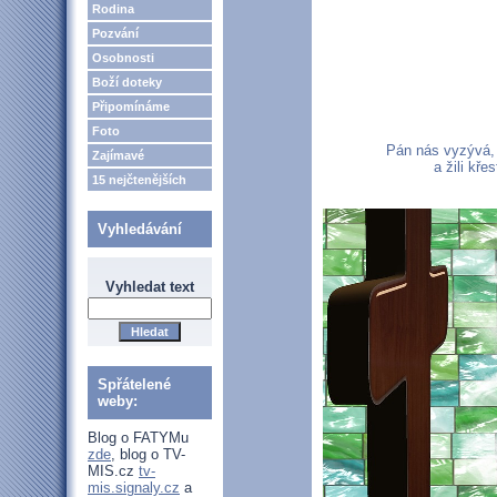
Rodina
Pozvání
Osobnosti
Boží doteky
Připomínáme
Foto
Pán nás vyzývá,
Zajímavé
a žili kř
15 nejčtenějších
Vyhledávání
Vyhledat text
Spřátelené
weby:
Blog o FATYMu
zde
, blog o TV-
MIS.cz
tv-
mis.signaly.cz
a