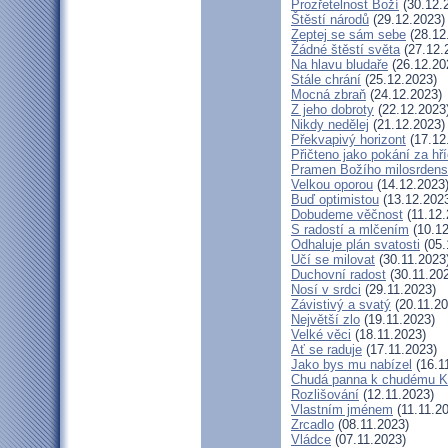
Prozřetelnost Boží
(30.12.
Štěstí národů
(29.12.2023)
Zeptej se sám sebe
(28.12
Žádné štěstí světa
(27.12.
Na hlavu bludaře
(26.12.20
Stále chrání
(25.12.2023)
Mocná zbraň
(24.12.2023)
Z jeho dobroty
(22.12.2023
Nikdy nedělej
(21.12.2023)
Překvapivý horizont
(17.12
Přičteno jako pokání za hř
Pramen Božího milosrdens
Velkou oporou
(14.12.2023
Buď optimistou
(13.12.202
Dobudeme věčnost
(11.12.
S radostí a mlčením
(10.12
Odhaluje plán svatosti
(05.
Učí se milovat
(30.11.2023
Duchovní radost
(30.11.20
Nosí v srdci
(29.11.2023)
Závistivý a svatý
(20.11.20
Největší zlo
(19.11.2023)
Velké věci
(18.11.2023)
Ať se raduje
(17.11.2023)
Jako bys mu nabízel
(16.1
Chudá panna k chudému Kr
Rozlišování
(12.11.2023)
Vlastním jménem
(11.11.2
Zrcadlo
(08.11.2023)
Vládce
(07.11.2023)