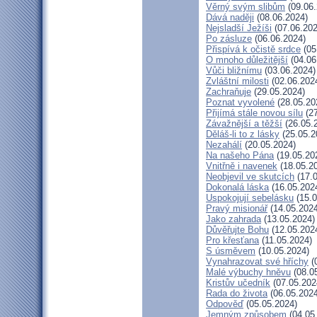
Věrný svým slibům
(09.06.
Dává naději
(08.06.2024)
Nejsladší Ježíši
(07.06.202
Po zásluze
(06.06.2024)
Přispívá k očistě srdce
(05
O mnoho důležitější
(04.06
Vůči bližnímu
(03.06.2024)
Zvláštní milosti
(02.06.202
Zachraňuje
(29.05.2024)
Poznat vyvolené
(28.05.20
Přijímá stále novou sílu
(27
Závažnější a těžší
(26.05.
Děláš-li to z lásky
(25.05.2
Nezahálí
(20.05.2024)
Na našeho Pána
(19.05.20
Vnitřně i navenek
(18.05.2
Neobjevil ve skutcích
(17.0
Dokonalá láska
(16.05.202
Uspokojují sebelásku
(15.0
Pravý misionář
(14.05.2024
Jako zahrada
(13.05.2024)
Důvěřujte Bohu
(12.05.202
Pro křesťana
(11.05.2024)
S úsměvem
(10.05.2024)
Vynahrazovat své hříchy
(
Malé výbuchy hněvu
(08.0
Kristův učedník
(07.05.202
Rada do života
(06.05.2024
Odpověď
(05.05.2024)
Jemným způsobem
(04.05