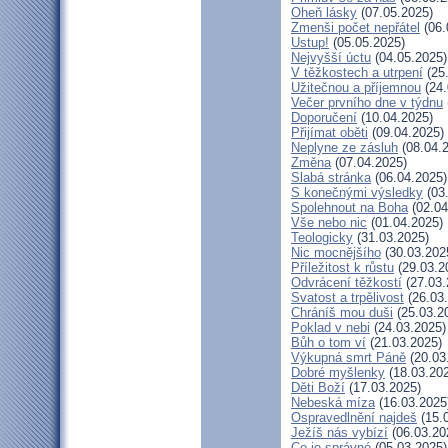
Oheň lásky
(07.05.2025)
Zmenši počet nepřátel
(06.
Ustup!
(05.05.2025)
Nejvyšší úctu
(04.05.2025)
V těžkostech a utrpení
(25
Užitečnou a příjemnou
(24.
Večer prvního dne v týdnu
Doporučení
(10.04.2025)
Přijímat oběti
(09.04.2025)
Neplyne ze zásluh
(08.04.
Změna
(07.04.2025)
Slabá stránka
(06.04.2025)
S konečnými výsledky
(03
Spolehnout na Boha
(02.04
Vše nebo nic
(01.04.2025)
Teologicky
(31.03.2025)
Nic mocnějšího
(30.03.202
Příležitost k růstu
(29.03.2
Odvrácení těžkostí
(27.03.
Svatost a trpělivost
(26.03
Chráníš mou duši
(25.03.2
Poklad v nebi
(24.03.2025)
Bůh o tom ví
(21.03.2025)
Výkupná smrt Páně
(20.03
Dobré myšlenky
(18.03.20
Děti Boží
(17.03.2025)
Nebeská míza
(16.03.2025
Ospravedlnění najdeš
(15.
Ježíš nás vybízí
(06.03.20
Co je správné
(05.03.2025)