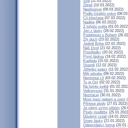
Síla
(11.03.2022)
Zbraň
(10.03.2022)
Nepřispívej
(09.03.2022)
Podle čistého srdce
(08.03
Cíl křesťana
(07.03.2022)
Naděje
(06.03.2022)
Z tohoto světa
(01.03.2022
Jen z lásky
(28.02.2022)
Podobnost s Bohem
(26.02
Zlý duch
(23.02.2022)
Jedině Boha
(22.02.2022)
Náš život
(21.02.2022)
Prostředky
(20.02.2022)
První láskou
(19.02.2022)
Kupředu
(15.02.2022)
Stupně
(12.02.2022)
Jitřenko spásy
(11.02.2022
Měj odvahu
(09.02.2022)
Neminout cíl
(03.02.2022)
To je On!
(02.02.2022)
Na tomto světě
(01.02.202
Velkorysost
(31.01.2022)
Neztrácej
(30.01.2022)
Most mezi nebem a zemí
(
Přinese plody
(27.01.2022)
Je věrný svým slibům
(26.
Plody modlitby
(25.01.2022
Důvěrný vztah
(24.01.2022
Stopy lásky
(21.01.2022)
Odpovídající forma
(20.01.