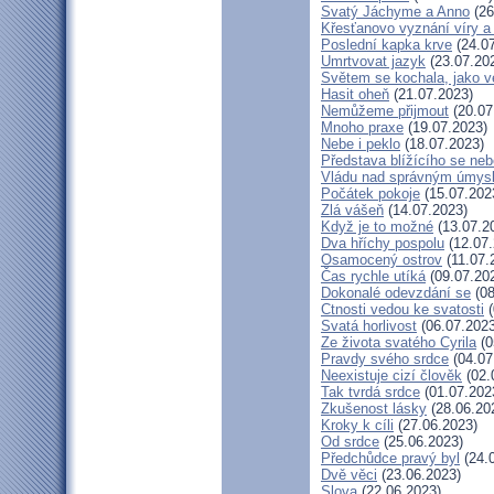
Svatý Jáchyme a Anno
(26
Křesťanovo vyznání víry a
Poslední kapka krve
(24.07
Umrtvovat jazyk
(23.07.20
Světem se kochala, jako ve
Hasit oheň
(21.07.2023)
Nemůžeme přijmout
(20.07
Mnoho praxe
(19.07.2023)
Nebe i peklo
(18.07.2023)
Představa blížícího se neb
Vládu nad správným úmys
Počátek pokoje
(15.07.202
Zlá vášeň
(14.07.2023)
Když je to možné
(13.07.2
Dva hříchy pospolu
(12.07.
Osamocený ostrov
(11.07.
Čas rychle utíká
(09.07.20
Dokonalé odevzdání se
(08
Ctnosti vedou ke svatosti
(
Svatá horlivost
(06.07.2023
Ze života svatého Cyrila
(0
Pravdy svého srdce
(04.07
Neexistuje cizí člověk
(02.
Tak tvrdá srdce
(01.07.202
Zkušenost lásky
(28.06.20
Kroky k cíli
(27.06.2023)
Od srdce
(25.06.2023)
Předchůdce pravý byl
(24.
Dvě věci
(23.06.2023)
Slova
(22.06.2023)