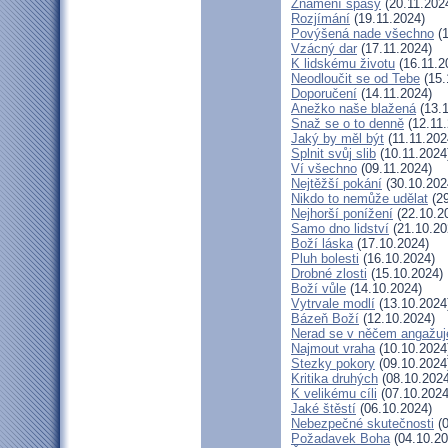
Znamení spásy
(20.11.202
Rozjímání
(19.11.2024)
Povýšená nade všechno
(1
Vzácný dar
(17.11.2024)
K lidskému životu
(16.11.2
Neodloučit se od Tebe
(15.
Doporučení
(14.11.2024)
Anežko naše blažená
(13.1
Snaž se o to denně
(12.11.
Jaký by měl být
(11.11.202
Splnit svůj slib
(10.11.2024
Ví všechno
(09.11.2024)
Nejtěžší pokání
(30.10.202
Nikdo to nemůže udělat
(29
Nejhorší ponížení
(22.10.2
Samo dno lidství
(21.10.20
Boží láska
(17.10.2024)
Pluh bolesti
(16.10.2024)
Drobné zlosti
(15.10.2024)
Boží vůle
(14.10.2024)
Vytrvale modlí
(13.10.2024
Bázeň Boží
(12.10.2024)
Nerad se v něčem angažuj
Najmout vraha
(10.10.2024
Stezky pokory
(09.10.2024
Kritika druhých
(08.10.2024
K velikému cíli
(07.10.2024
Jaké štěstí
(06.10.2024)
Nebezpečné skutečnosti
(0
Požadavek Boha
(04.10.20