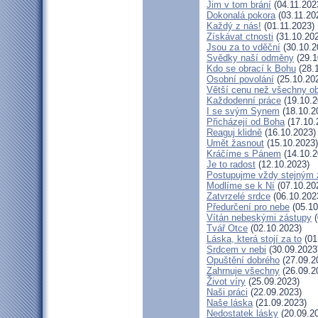
Jim v tom brání
(04.11.202
Dokonalá pokora
(03.11.20
Každý z nás!
(01.11.2023)
Získávat ctnosti
(31.10.20
Jsou za to vděční
(30.10.2
Svědky naší odměny
(29.1
Kdo se obrací k Bohu
(28.
Osobní povolání
(25.10.20
Větší cenu než všechny ob
Každodenní práce
(19.10.2
I se svým Synem
(18.10.2
Přicházejí od Boha
(17.10.
Reaguj klidně
(16.10.2023)
Umět žasnout
(15.10.2023)
Kráčíme s Pánem
(14.10.2
Je to radost
(12.10.2023)
Postupujme vždy stejným
Modlíme se k Ní
(07.10.20
Zatvrzelé srdce
(06.10.202
Předurčení pro nebe
(05.10
Vítán nebeskými zástupy
(
Tvář Otce
(02.10.2023)
Láska, která stojí za to
(01
Srdcem v nebi
(30.09.2023
Opuštění dobrého
(27.09.2
Zahrnuje všechny
(26.09.2
Život víry
(25.09.2023)
Naši práci
(22.09.2023)
Naše láska
(21.09.2023)
Nedostatek lásky
(20.09.2