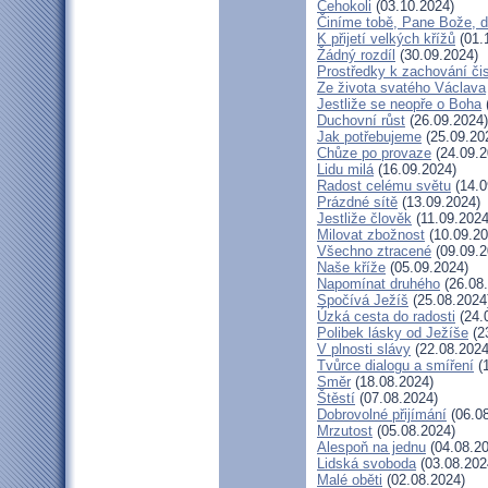
Čehokoli
(03.10.2024)
Činíme tobě, Pane Bože, d
K přijetí velkých křížů
(01.
Žádný rozdíl
(30.09.2024)
Prostředky k zachování čis
Ze života svatého Václava
Jestliže se neopře o Boha
Duchovní růst
(26.09.2024)
Jak potřebujeme
(25.09.20
Chůze po provaze
(24.09.2
Lidu milá
(16.09.2024)
Radost celému světu
(14.0
Prázdné sítě
(13.09.2024)
Jestliže člověk
(11.09.2024
Milovat zbožnost
(10.09.20
Všechno ztracené
(09.09.2
Naše kříže
(05.09.2024)
Napomínat druhého
(26.08
Spočívá Ježíš
(25.08.2024
Úzká cesta do radosti
(24.
Polibek lásky od Ježíše
(2
V plnosti slávy
(22.08.2024
Tvůrce dialogu a smíření
(1
Směr
(18.08.2024)
Štěstí
(07.08.2024)
Dobrovolné přijímání
(06.08
Mrzutost
(05.08.2024)
Alespoň na jednu
(04.08.20
Lidská svoboda
(03.08.202
Malé oběti
(02.08.2024)