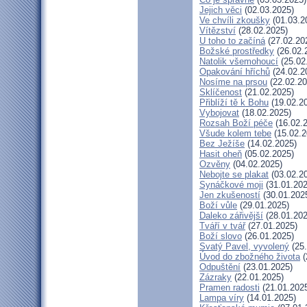
Jejich věci
(02.03.2025)
Ve chvíli zkoušky
(01.03.2
Vítězství
(28.02.2025)
U toho to začíná
(27.02.20
Božské prostředky
(26.02.
Natolik všemohoucí
(25.02
Opakování hříchů
(24.02.2
Nosíme na prsou
(22.02.20
Sklíčenost
(21.02.2025)
Přiblíží tě k Bohu
(19.02.2
Vybojovat
(18.02.2025)
Rozsah Boží péče
(16.02.
Všude kolem tebe
(15.02.2
Bez Ježíše
(14.02.2025)
Hasit oheň
(05.02.2025)
Ozvěny
(04.02.2025)
Nebojte se plakat
(03.02.2
Synáčkové moji
(31.01.202
Jen zkušeností
(30.01.202
Boží vůle
(29.01.2025)
Daleko zářivější
(28.01.202
Tváří v tvář
(27.01.2025)
Boží slovo
(26.01.2025)
Svatý Pavel, vyvolený
(25.
Úvod do zbožného života
(
Odpuštění
(23.01.2025)
Zázraky
(22.01.2025)
Pramen radosti
(21.01.202
Lampa víry
(14.01.2025)