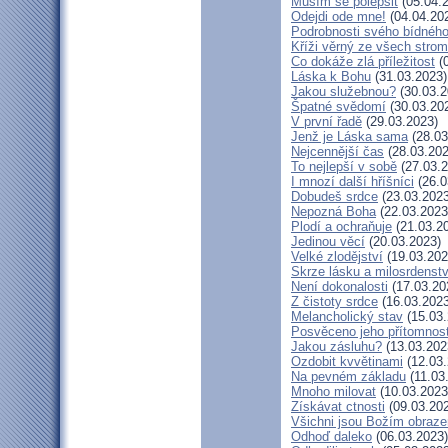
Musím se polepšit
(05.04.
Odejdi ode mne!
(04.04.20
Podrobnosti svého bídného
Kříži věrný ze všech stro
Co dokáže zlá příležitost
(0
Láska k Bohu
(31.03.2023)
Jakou služebnou?
(30.03.2
Špatné svědomí
(30.03.20
V první řadě
(29.03.2023)
Jenž je Láska sama
(28.03
Nejcennější čas
(28.03.202
To nejlepší v sobě
(27.03.2
I mnozí další hříšníci
(26.0
Dobudeš srdce
(23.03.2023
Nepozná Boha
(22.03.2023
Plodí a ochraňuje
(21.03.2
Jedinou věcí
(20.03.2023)
Velké zlodějství
(19.03.202
Skrze lásku a milosrdenstv
Není dokonalosti
(17.03.20
Z čistoty srdce
(16.03.2023
Melancholický stav
(15.03.
Posvěceno jeho přítomnost
Jakou zásluhu?
(13.03.202
Ozdobit kvvětinami
(12.03.
Na pevném základu
(11.03
Mnoho milovat
(10.03.2023
Získávat ctnosti
(09.03.20
Všichni jsou Božím obraz
Odhoď daleko
(06.03.2023)