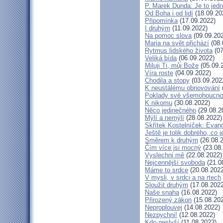
P. Marek Dunda: Je to jedn
Od Boha i od lidí
(18.09.20
Připomínka
(17.09.2022)
I druhým
(11.09.2022)
Na pomoc slova
(09.09.20
Maria na svět přichází
(08.
Rytmus lidského života
(07
Veliká bída
(06.09.2022)
Miluji Ti, můj Bože
(05.09.
Víra roste
(04.09.2022)
Chodila a stopy
(03.09.202
K neustálému obnovování
Poklady své všemohoucno
K nikomu
(30.08.2022)
Něco jedinečného
(29.08.2
Mýlí a nemýlí
(28.08.2022)
Skřítek Kostelníček: Evang
Ještě je tolik dobrého, co 
Směrem k druhým
(26.08.
Čím více jsi mocný
(23.08
Vyslechni mě
(22.08.2022)
Nejcennější svoboda
(21.0
Máme to srdce
(20.08.2022
V mysli, v srdci a na rtech
Sloužit druhým
(17.08.2022
Naše snaha
(16.08.2022)
Přirozený zákon
(15.08.20
Neproplouvej
(14.08.2022)
Nezpychni!
(12.08.2022)
Kdo neslyší
(11.08.2022)