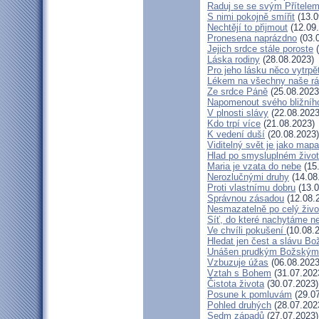
Raduj se se svým Přítele
S nimi pokojně smířit
(13.0
Nechtějí to přijmout
(12.09
Pronesena naprázdno
(03.
Jejich srdce stále poroste
(
Láska rodiny
(28.08.2023)
Pro jeho lásku něco vytrpě
Lékem na všechny naše r
Ze srdce Páně
(25.08.2023
Napomenout svého bližníh
V plnosti slávy
(22.08.2023
Kdo trpí více
(21.08.2023)
K vedení duší
(20.08.2023)
Viditelný svět je jako mapa
Hlad po smysluplném živo
Maria je vzata do nebe
(15
Nerozlučnými druhy
(14.08
Proti vlastnímu dobru
(13.0
Správnou zásadou
(12.08.
Nesmazatelně po celý živo
Síť, do které nachytáme ne
Ve chvíli pokušení
(10.08.
Hledat jen čest a slávu Bo
Unášen prudkým Božským
Vzbuzuje úžas
(06.08.2023
Vztah s Bohem
(31.07.202
Čistota života
(30.07.2023)
Posune k pomluvám
(29.07
Pohled druhých
(28.07.202
Sedm západů
(27.07.2023)