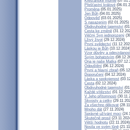
Křesťanské mumie
(07.01.
Přešťastní králové
(06.01.
Proměna
(05.01.2025)
Jen Bůh
(04.01.2025)
Odpověď
(03.01.2025)
S nasazením
(02.01.2025)
Obdivuhodné tajemství
(01
Cesta ke změně
(31.12.20
Věčný Syn jednorozený
(30
Lživý život
(29.12.2024)
První svědectví
(11.12.202
Láskou je Bůh
(10.12.2024
Vzor důvěry a odevzdanost
Svým bohatstvím
(08.12.2
Ona je naše Matka
(07.12.
Odpuštění
(06.12.2024)
První a hlavní zbraň
(05.12
Doporučení
(04.12.2024)
Láska a spokojenost
(03.1
Cesta
(02.12.2024)
Obdivuhodné tajemství
(01
Každé vítězství
(01.12.202
V Jeho přítomnosti
(30.11.
Skvosty a cetky
(29.11.20
Za všechno děkovat
(28.11
Mnoho dát
(27.11.2024)
Správné užívání moci
(24.
Skutečně prosil
(23.11.202
Větší hodnotu
(22.11.2024)
Nosila ve svém lůně
(21.11