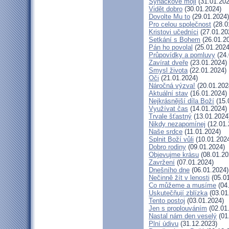
Synáčkové moji
(31.01.202
Vidět dobro
(30.01.2024)
Dovolte Mu to
(29.01.2024)
Pro celou společnost
(28.0
Kristovi učedníci
(27.01.20
Setkání s Bohem
(26.01.2
Pán ho povolal
(25.01.2024
Průpovídky a pomluvy
(24.
Zavírat dveře
(23.01.2024)
Smysl života
(22.01.2024)
Oči
(21.01.2024)
Náročná výzva!
(20.01.202
Aktuální stav
(16.01.2024)
Nejkrásnější díla Boží
(15.
Využívat čas
(14.01.2024)
Trvale šťastný
(13.01.2024
Nikdy nezapomínej
(12.01.
Naše srdce
(11.01.2024)
Splnit Boží vůli
(10.01.202
Dobro rodiny
(09.01.2024)
Objevujme krásu
(08.01.20
Zavržení
(07.01.2024)
Dnešního dne
(06.01.2024)
Nečinně žít v lenosti
(05.01
Co můžeme a musíme
(04
Uskutečňují zblízka
(03.01
Tento postoj
(03.01.2024)
Jen s proplouváním
(02.01
Nastal nám den veselý
(01
Plní údivu
(31.12.2023)