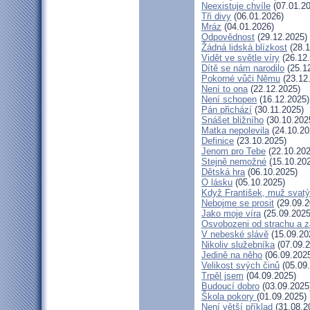
Neexistuje chvíle
(07.01.20
Tři divy
(06.01.2026)
Mráz
(04.01.2026)
Odpovědnost
(29.12.2025)
Žádná lidská blízkost
(28.1
Vidět ve světle víry
(26.12
Dítě se nám narodilo
(25.1
Pokorné vůči Němu
(23.12
Není to ona
(22.12.2025)
Není schopen
(16.12.2025)
Pán přichází
(30.11.2025)
Snášet bližního
(30.10.202
Matka nepolevila
(24.10.20
Definice
(23.10.2025)
Jenom pro Tebe
(22.10.202
Stejně nemožné
(15.10.20
Dětská hra
(06.10.2025)
O lásku
(05.10.2025)
Když František, muž svatý
Nebojme se prosit
(29.09.2
Jako moje víra
(25.09.2025
Osvobozeni od strachu a z
V nebeské slávě
(15.09.20
Nikoliv služebníka
(07.09.2
Jedině na něho
(06.09.202
Velikost svých činů
(05.09
Trpěl jsem
(04.09.2025)
Budoucí dobro
(03.09.2025
Škola pokory
(01.09.2025)
Není větší příklad
(31.08.2