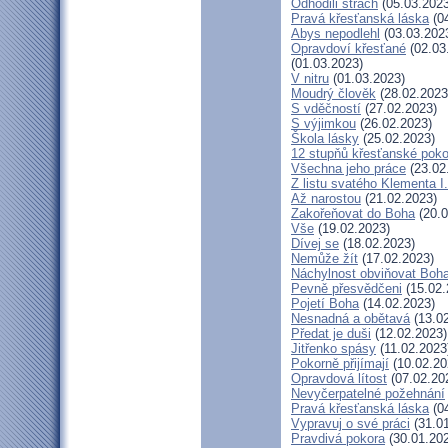
Odhodili strach
(05.03.2023
Pravá křesťanská láska
(04
Abys nepodlehl
(03.03.202
Opravdoví křesťané
(02.03
(01.03.2023)
V nitru
(01.03.2023)
Moudrý člověk
(28.02.2023
S vděčností
(27.02.2023)
S výjimkou
(26.02.2023)
Škola lásky
(25.02.2023)
12 stupňů křesťanské poko
Všechna jeho práce
(23.02
Z listu svatého Klementa I.
Až narostou
(21.02.2023)
Zakořeňovat do Boha
(20.0
Vše
(19.02.2023)
Dívej se
(18.02.2023)
Nemůže žít
(17.02.2023)
Náchylnost obviňovat Boh
Pevně přesvědčeni
(15.02.
Pojetí Boha
(14.02.2023)
Nesnadná a obětavá
(13.02
Předat je duši
(12.02.2023)
Jitřenko spásy
(11.02.2023
Pokorně přijímají
(10.02.20
Opravdová lítost
(07.02.20
Nevyčerpatelné požehnání
Pravá křesťanská láska
(04
Vypravuj o své práci
(31.01
Pravdivá pokora
(30.01.20