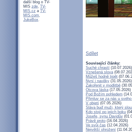
další blog o TV-
MIS
zde
,
TV-
MIS.cz
a
TV-
MIS.com
,
JukeBox
.
Sdílet
Související články:
Suché chrastí
(10.07.2026)
Vznešená slova
(08.07.202
Můžeš hodně trpět
(07.06.
Nyní i navěky
(31.05.2026)
Zakořenit v modlitbě
(30.05
Otcova láska
(17.05.2026)
Pod Božím pohledem
(14.0
Přimluv se za nás u svéh
V objetí
(07.05.2026)
Sláva buď muži, který slou
Kdo stojí po jejich boku
(04
Josefe, synu Davidův
(01.
Právě proto
(16.04.2026)
Ve svůj čas
(12.04.2026)
Největší ohrožení
(11.04.2