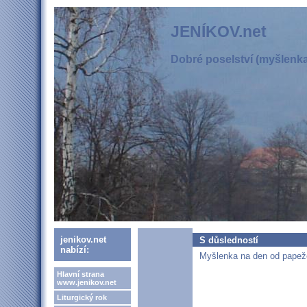
JENÍKOV.net
Dobré poselství (myšlenka,
jenikov.net
S důsledností
nabízí:
Myšlenka na den od papeže
Hlavní strana
www.jenikov.net
Liturgický rok