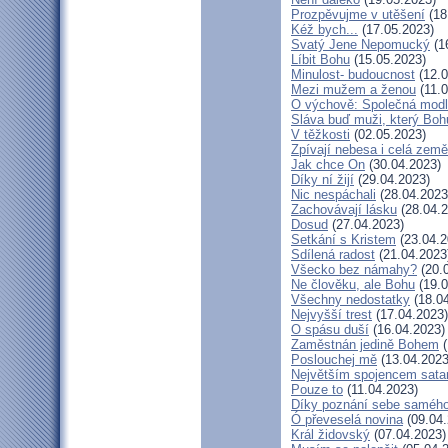
Prozpěvujme v utěšení
(18
Kéž bych...
(17.05.2023)
Svatý Jene Nepomucký
(1
Líbit Bohu
(15.05.2023)
Minulost- budoucnost
(12.0
Mezi mužem a ženou
(11.0
O výchově: Společná modlit
Sláva buď muži, který Bohu
V těžkosti
(02.05.2023)
Zpívají nebesa i celá země
Jak chce On
(30.04.2023)
Díky ní žijí
(29.04.2023)
Nic nespáchali
(28.04.2023
Zachovávají lásku
(28.04.2
Dosud
(27.04.2023)
Setkání s Kristem
(23.04.2
Sdílená radost
(21.04.2023
Všecko bez námahy?
(20.
Ne člověku, ale Bohu
(19.0
Všechny nedostatky
(18.04
Nejvyšší trest
(17.04.2023)
O spásu duší
(16.04.2023)
Zaměstnán jedině Bohem
(
Poslouchej mě
(13.04.2023
Největším spojencem sata
Pouze to
(11.04.2023)
Díky poznání sebe saméh
Ó převeselá novina
(09.04.
Král židovský
(07.04.2023)