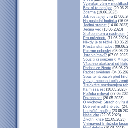
Vyprošuji vám v modlitbác
Bez ní to nepůjde
(20.06.2
Zdarma
(19.06.2023)
Jak rostla její víra
(17.06.2
Na poslední hodinku
(16.06
Jediná starost
(14.06.2023
Jediná věc
(13.06.2023)
Služebníkem a nástrojem
(
Pro prázdnotu
(11.06.2023)
Někdy je to těžké
(10.06.2
Křesťanská radost
(09.06.
Pokrme nebeský
(08.06.20
Jste vnímaví?
(07.06.2023
Soužití či soužení?: Milují
Všechno očekávat od Boh
Radost ze života
(05.06.20
Radost svědomí
(04.06.20
Spasitelná bázeň před hří
Zpívají nebesa i celá země
Tisíckráte pozdravujem teb
Ita missa est
(30.05.2023)
Potřeba milovat
(27.05.202
Dokonalost
(26.05.2023)
O výchově: Strach o víru dě
Dvě velmi odlišné věci
(24.
I největší naděje
(23.05.20
Naše víra
(22.05.2023)
Životní krize
(21.05.2023)
Vnímavost k Božské lásce.
Není daleko
(19.05.2023)