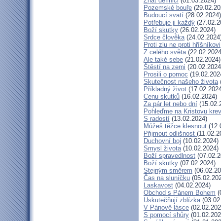
Znát definici
(01.03.2024)
Pozemské bouře
(29.02.20
Budoucí svatí
(28.02.2024)
Potřebuje ji každý
(27.02.2
Boží skutky
(26.02.2024)
Srdce člověka
(24.02.2024
Proti zlu ne proti hříšníkovi
Z celého světa
(22.02.2024
Ale také sebe
(21.02.2024)
Štěstí na zemi
(20.02.2024
Prosili o pomoc
(19.02.202
Skutečnost našeho života
Příkladný život
(17.02.2024
Cenu skutků
(16.02.2024)
Za pár let nebo dní
(15.02.
Pohleďme na Kristovu kre
S radostí
(13.02.2024)
Můžeš těžce klesnout
(12.
Přijmout odlišnost
(11.02.2
Duchovní boj
(10.02.2024)
Smysl života
(10.02.2024)
Boží spravedlnost
(07.02.2
Boží skutky
(07.02.2024)
Stejným směrem
(06.02.20
Čas na sluníčku
(05.02.20
Laskavost
(04.02.2024)
Obchod s Pánem Bohem
(
Uskutečňují zblízka
(03.02
V Pánově lásce
(02.02.202
S pomocí shůry
(01.02.202