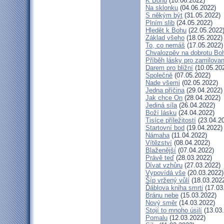
K Bohu
(10.06.2022)
Na sklonku
(04.06.2022)
S někým být
(31.05.2022)
Plním slib
(24.05.2022)
Hledět k Bohu
(22.05.2022
Základ všeho
(18.05.2022)
To, co nemáš
(17.05.2022)
Chvalozpěv na dobrotu Bo
Příběh lásky pro zamilova
Darem pro bližní
(10.05.20
Společně
(07.05.2022)
Nade všemi
(02.05.2022)
Jedna příčina
(29.04.2022)
Jak chce On
(28.04.2022)
Jediná síla
(26.04.2022)
Boží lásku
(24.04.2022)
Tisíce příležitostí
(23.04.2
Startovní bod
(19.04.2022)
Námaha
(11.04.2022)
Vítězství
(08.04.2022)
Blaženější
(07.04.2022)
Právě teď
(28.03.2022)
Dívat vzhůru
(27.03.2022)
Vypovídá vše
(20.03.2022)
Šíp vržený vůlí
(18.03.202
Ďáblova kniha smrti
(17.03
Bránu nebe
(15.03.2022)
Nový směr
(14.03.2022)
Stojí to mnoho úsilí
(13.03
Pomalu
(12.03.2022)