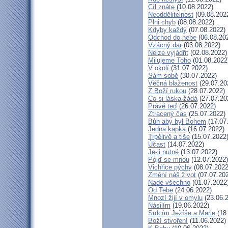
Cíl znáte
(10.08.2022)
Neoddělitelnost
(09.08.202
Plni chyb
(08.08.2022)
Kdyby každý
(07.08.2022)
Odchod do nebe
(06.08.20
Vzácný dar
(03.08.2022)
Nelze vyjádřit
(02.08.2022)
Milujeme Toho
(01.08.2022
V okolí
(31.07.2022)
Sám sobě
(30.07.2022)
Věčná blaženost
(29.07.20
Z Boží rukou
(28.07.2022)
Co si láska žádá
(27.07.20
Právě teď
(26.07.2022)
Ztracený čas
(25.07.2022)
Bůh aby byl Bohem
(17.07
Jedna kapka
(16.07.2022)
Trpělivě a tiše
(15.07.2022
Účast
(14.07.2022)
Je-li nutné
(13.07.2022)
Pojď se mnou
(12.07.2022)
Vichřice pýchy
(08.07.2022
Změní náš život
(07.07.20
Nade všechno
(01.07.2022
Od Tebe
(24.06.2022)
Mnozí žijí v omylu
(23.06.
Násilím
(19.06.2022)
Srdcím Ježíše a Marie
(18
Boží stvoření
(11.06.2022)