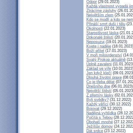
Odpor
(29.01.2023)
Každá vlastnost vypadá ji
Ztrácíme zásluhy
(26.01.2
Největším zlem
(25.01.202
Kdo se modlí a kdo se nem
Přináší smrt duši i tělu
(23.
Okolnosti
(22.01.2023)
Starostlivost láska
(21.01.
Dokonalé štěstí
(20.01.202
Neposuzuj
(19.01.2023)
Kvete i naděje
(18.01.2023
Boží přítel
(17.01.2023)
V moři milosrdenství
(14.0
Svatý Prokop aktuálně
(13
Úplně zavaleni
(11.01.2023
Základ ve víře
(10.01.2023
Jen když klečí
(09.01.2023
Dlouhá životní praxe
(08.01
Co je třeba dělat
(07.01.20
Dnešního dne
(06.01.2023)
Největší štěstí
(05.01.2023
Z přemíry lásky
(02.01.202
Byli svědky?
(31.12.2022)
Každý věřící
(30.12.2022)
Bojovat
(29.12.2022)
Nadějná vyhlídka
(28.12.20
Počítá s Tebou
(28.12.202
Obohatí mnohé
(27.12.202
Ježíšův domov
(24.12.202
Dát srdce
(23.12.2022)