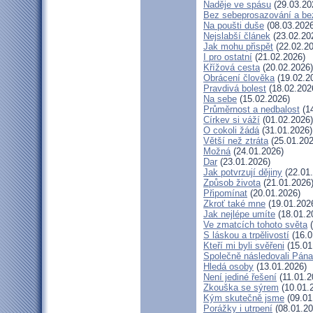
Naděje ve spásu
(29.03.20
Bez sebeprosazování a bez
Na poušti duše
(08.03.2026
Nejslabší článek
(23.02.20
Jak mohu přispět
(22.02.20
I pro ostatní
(21.02.2026)
Křížová cesta
(20.02.2026)
Obrácení člověka
(19.02.2
Pravdivá bolest
(18.02.202
Na sebe
(15.02.2026)
Průměrnost a nedbalost
(14
Církev si váží
(01.02.2026)
O cokoli žádá
(31.01.2026)
Větší než ztráta
(25.01.202
Možná
(24.01.2026)
Dar
(23.01.2026)
Jak potvrzují dějiny
(22.01
Způsob života
(21.01.2026
Připomínat
(20.01.2026)
Zkroť také mne
(19.01.202
Jak nejlépe umíte
(18.01.2
Ve zmatcích tohoto světa
(
S láskou a trpělivostí
(16.0
Kteří mi byli svěřeni
(15.01
Společně následovali Pána
Hledá osoby
(13.01.2026)
Není jediné řešení
(11.01.2
Zkouška se sýrem
(10.01.
Kým skutečně jsme
(09.01
Porážky i utrpení
(08.01.20