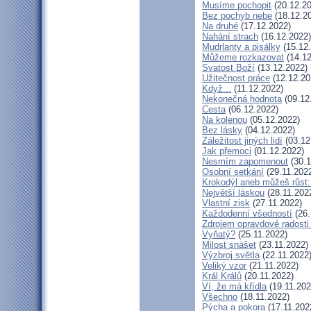
Musíme pochopit
(20.12.20
Bez pochyb nebe
(18.12.2
Na druhé
(17.12.2022)
Nahání strach
(16.12.2022)
Mudrlanty a pisálky
(15.12
Můžeme rozkazovat
(14.12
Svatost Boží
(13.12.2022)
Užitečnost práce
(12.12.20
Když...
(11.12.2022)
Nekonečná hodnota
(09.12
Cesta
(06.12.2022)
Na kolenou
(05.12.2022)
Bez lásky
(04.12.2022)
Záležitost jiných lidí
(03.12
Jak přemoci
(01.12.2022)
Nesmím zapomenout
(30.1
Osobní setkání
(29.11.202
Krokodýl aneb můžeš růst: 
Největší láskou
(28.11.202
Vlastní zisk
(27.11.2022)
Každodenní všedností
(26.
Zdrojem opravdové radosti 
Vyňatý?
(25.11.2022)
Milost snášet
(23.11.2022)
Výzbroj světla
(22.11.2022
Veliký vzor
(21.11.2022)
Král Králů
(20.11.2022)
Ví, že má křídla
(19.11.202
Všechno
(18.11.2022)
Pýcha a pokora
(17.11.202