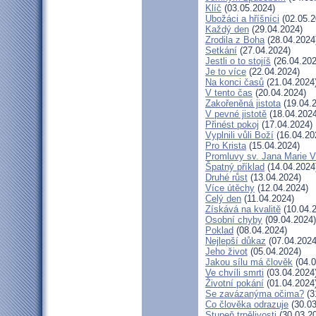
Klíč
(03.05.2024)
Ubožáci a hříšníci
(02.05.2
Každý den
(29.04.2024)
Zrodila z Boha
(28.04.2024
Setkání
(27.04.2024)
Jestli o to stojíš
(26.04.202
Je to více
(22.04.2024)
Na konci časů
(21.04.2024
V tento čas
(20.04.2024)
Zakořeněná jistota
(19.04.
V pevné jistotě
(18.04.2024
Přinést pokoj
(17.04.2024)
Vyplnili vůli Boží
(16.04.20
Pro Krista
(15.04.2024)
Promluvy sv. Jana Marie Vi
Špatný příklad
(14.04.2024
Druhé růst
(13.04.2024)
Více útěchy
(12.04.2024)
Celý den
(11.04.2024)
Získává na kvalitě
(10.04.
Osobní chyby
(09.04.2024)
Poklad
(08.04.2024)
Nejlepší důkaz
(07.04.2024
Jeho život
(05.04.2024)
Jakou sílu má člověk
(04.0
Ve chvíli smrti
(03.04.2024
Životní pokání
(01.04.2024
Se zavázanýma očima?
(3
Co člověka odrazuje
(30.03
Stupeň trpělivosti
(30.03.2