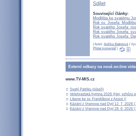
Sdílet
Související články:
Modlitba ke svatému Jo
Rok sv. Josefa: Modlitb
Rok svatého Josefa: mod
Rok svatého Josefa: sva
Rok svatého Josefa: Da
| Autor:
Anička Balintová
| Vyd
Přidat komentář
|
Externí odkazy na nová on-line vide
www.TV-MIS.cz
::
Svatý Patriku (píseň)
::
Velehradská hymna 2026 (Hej, vzhůru po
::
Litanie ke sv. Františkovi z Assisi ()
::
Kázání z Vranova nad Dyjí 12. 7. 2026 (
::
Kázání z Vranova nad Dyjí 28. 6. 2026 (