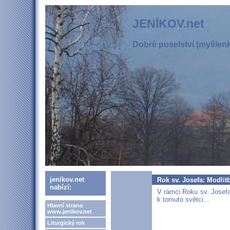
JENÍKOV.net
Dobré poselství (myšlenka
jenikov.net
Rok sv. Josefa: Modlitb
nabízí:
V rámci Roku sv. Josef
k tomuto světci...
Hlavní strana
www.jenikov.net
Liturgický rok