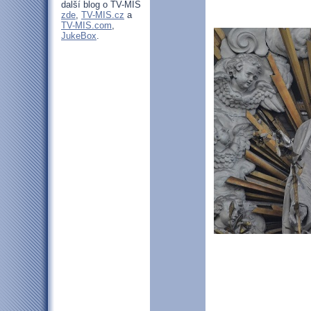
další blog o TV-MIS
zde
,
TV-MIS.cz
a
TV-MIS.com
,
JukeBox
.