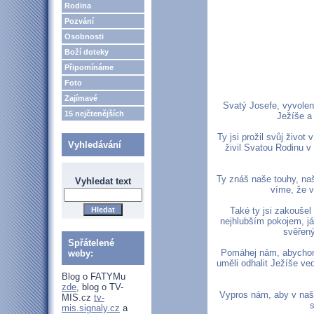
Rodina
Pozvání
Osobnosti
Boží doteky
Připomínáme
Foto
Zajímavé
Svatý Josefe, vyvole
15 nejčtenějších
Ježíše a
Ty jsi prožil svůj život
Vyhledávání
živil Svatou Rodinu v 
Ty znáš naše touhy, naš
Vyhledat text
víme, že v
Také ty jsi zakoušel
nejhlubším pokojem, j
svěřený
Spřátelené
Pomáhej nám, abychom
weby:
uměli odhalit Ježíše vedl
Blog o FATYMu
zde
, blog o TV-
Vypros nám, aby v naší
MIS.cz
tv-
s
mis.signaly.cz
a