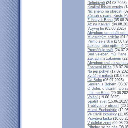
Definitivně
(24.08.2025)
Kvalitní lidské vztahy
(1
Nic jiného na starosti
(07
Zůstaň s námi, Kriste P
Z lásky k Bohu
(05.08.2
Až na Kalvárii
(04.08.20
Vzývej ho
(03.08.2025)
Abychom se nebáli smrt
Milosrdným srdcím
(01.
Přímo ze srdce
(27.07.2
Jakube, tebe upřímně
(2
Proměňuje svět
(24.07.2
Buď veleben, můj Pane J
Základním zákonem
(22
Abychom svá slova potvr
Znamení kříže
(18.07.20
Na její pokyn
(17.07.202
Zvláštní milosti
(10.07.2
Od Boha
(06.07.2025)
Smířeni s Bohem
(03.07
O Bohu, o bližním a o s
Líbit se Bohu
(29.06.202
Volání
(19.06.2025)
Spatřit svět
(15.06.2025
Trpělivost v utrpení
(20.
Milost Eucharistie
(12.05
Ve chvíli zkoušky
(11.05
Pravdivá láska
(10.05.2
V daleké zemi
(09.05.20
Přimluv se za nás
(08.0