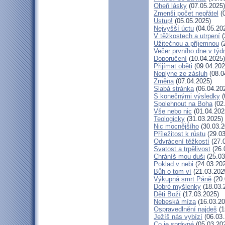
Oheň lásky
(07.05.2025)
Zmenši počet nepřátel
(0
Ustup!
(05.05.2025)
Nejvyšší úctu
(04.05.20
V těžkostech a utrpení
(
Užitečnou a příjemnou
(
Večer prvního dne v týd
Doporučení
(10.04.2025)
Přijímat oběti
(09.04.202
Neplyne ze zásluh
(08.0
Změna
(07.04.2025)
Slabá stránka
(06.04.20
S konečnými výsledky
(
Spolehnout na Boha
(02
Vše nebo nic
(01.04.202
Teologicky
(31.03.2025)
Nic mocnějšího
(30.03.2
Příležitost k růstu
(29.03
Odvrácení těžkostí
(27.
Svatost a trpělivost
(26.
Chráníš mou duši
(25.03
Poklad v nebi
(24.03.20
Bůh o tom ví
(21.03.202
Výkupná smrt Páně
(20.
Dobré myšlenky
(18.03.
Děti Boží
(17.03.2025)
Nebeská míza
(16.03.20
Ospravedlnění najdeš
(1
Ježíš nás vybízí
(06.03.
Co je správné
(05.03.20