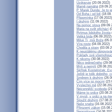
Uzdravuje
(20.09.2022)
Marně namáhá
(19.09.2
P. Marek Dunda: Je to j
Od Boha i od lidí
(18.09.
Připomínka
(17.09.2022)
I druhým
(11.09.2022)
Na pomoc slova
(09.09.
Maria na svět přichází
(0
Rytmus lidského života
Veliká bída
(06.09.2022)
Miluji Ti, můj Bože
(05.0
Víra roste
(04.09.2022)
Chodila a stopy
(03.09.2
K neustálému obnovová
Poklady své všemohouc
K nikomu
(30.08.2022)
Něco jedinečného
(29.08
Mýlí a nemýlí
(28.08.20
Skřítek Kostelníček: Eva
Ještě je tolik dobrého, c
Směrem k druhým
(26.0
Čím více jsi mocný
(23.
Vyslechni mě
(22.08.20
Nejcennější svoboda
(21
Máme to srdce
(20.08.2
V mysli, v srdci a na rte
Sloužit druhým
(17.08.2
Naše snaha
(16.08.2022
Přirozený zákon
(15.08.
Neproplouvej
(14.08.202