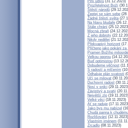
Plní údivu
(31.12.2023)
Prozřetelnost Boží
(30.1
Štěstí národů
(29.12.202
Zeptej se sám sebe
(28.
Žádné štěstí světa
(27.1
Na hlavu bludaře
(26.12.
Stále chrání
(25.12.2023
Mocná zbraň
(24.12.202
Z jeho dobroty
(22.12.20
Nikdy nedělej
(21.12.202
Překvapivý horizont
(17.
Přičteno jako pokání za 
Pramen Božího milosrde
Velkou oporou
(14.12.20
Buď optimistou
(13.12.2
Dobudeme věčnost
(11.
S radostí a mlčením
(10
Odhaluje plán svatosti
(0
Učí se milovat
(30.11.20
Duchovní radost
(30.11.
Nosí v srdci
(29.11.2023
Závistivý a svatý
(20.11
Největší zlo
(19.11.2023
Velké věci
(18.11.2023)
Ať se raduje
(17.11.2023
Jako bys mu nabízel
(16
Chudá panna k chudému
Rozlišování
(12.11.2023
Vlastním jménem
(11.11
Zrcadlo
(08.11.2023)