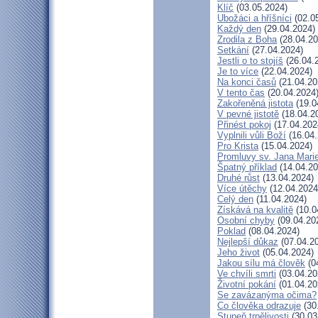
Klíč
(03.05.2024)
Ubožáci a hříšníci
(02.0
Každý den
(29.04.2024)
Zrodila z Boha
(28.04.20
Setkání
(27.04.2024)
Jestli o to stojíš
(26.04.
Je to více
(22.04.2024)
Na konci časů
(21.04.20
V tento čas
(20.04.2024
Zakořeněná jistota
(19.0
V pevné jistotě
(18.04.2
Přinést pokoj
(17.04.202
Vyplnili vůli Boží
(16.04.
Pro Krista
(15.04.2024)
Promluvy sv. Jana Marie
Špatný příklad
(14.04.20
Druhé růst
(13.04.2024)
Více útěchy
(12.04.2024
Celý den
(11.04.2024)
Získává na kvalitě
(10.0
Osobní chyby
(09.04.20
Poklad
(08.04.2024)
Nejlepší důkaz
(07.04.2
Jeho život
(05.04.2024)
Jakou sílu má člověk
(0
Ve chvíli smrti
(03.04.20
Životní pokání
(01.04.20
Se zavázanýma očima?
Co člověka odrazuje
(30
Stupeň trpělivosti
(30.03