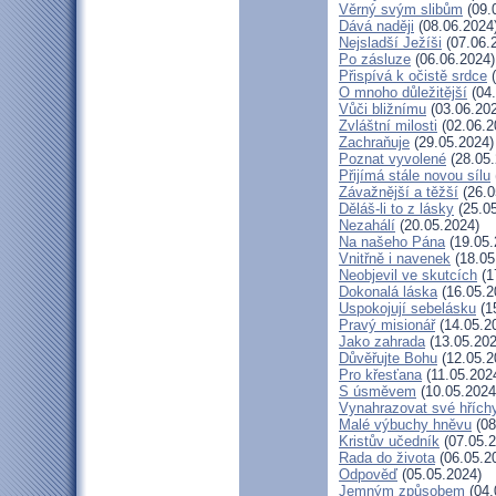
Věrný svým slibům
(09.
Dává naději
(08.06.2024
Nejsladší Ježíši
(07.06.
Po zásluze
(06.06.2024)
Přispívá k očistě srdce
(
O mnoho důležitější
(04.
Vůči bližnímu
(03.06.20
Zvláštní milosti
(02.06.2
Zachraňuje
(29.05.2024)
Poznat vyvolené
(28.05.
Přijímá stále novou sílu
Závažnější a těžší
(26.0
Děláš-li to z lásky
(25.05
Nezahálí
(20.05.2024)
Na našeho Pána
(19.05.
Vnitřně i navenek
(18.05
Neobjevil ve skutcích
(1
Dokonalá láska
(16.05.2
Uspokojují sebelásku
(1
Pravý misionář
(14.05.2
Jako zahrada
(13.05.202
Důvěřujte Bohu
(12.05.2
Pro křesťana
(11.05.202
S úsměvem
(10.05.2024
Vynahrazovat své hřích
Malé výbuchy hněvu
(08
Kristův učedník
(07.05.2
Rada do života
(06.05.2
Odpověď
(05.05.2024)
Jemným způsobem
(04.