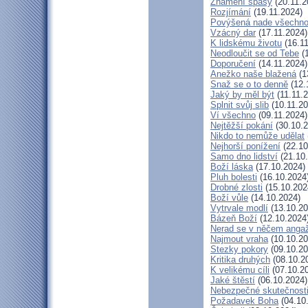
Znamení spásy
(20.11.2
Rozjímání
(19.11.2024)
Povýšená nade všechn
Vzácný dar
(17.11.2024)
K lidskému životu
(16.11
Neodloučit se od Tebe
(1
Doporučení
(14.11.2024)
Anežko naše blažená
(1
Snaž se o to denně
(12.
Jaký by měl být
(11.11.
Splnit svůj slib
(10.11.20
Ví všechno
(09.11.2024)
Nejtěžší pokání
(30.10.2
Nikdo to nemůže udělat
Nejhorší ponížení
(22.10
Samo dno lidství
(21.10
Boží láska
(17.10.2024)
Pluh bolesti
(16.10.2024
Drobné zlosti
(15.10.202
Boží vůle
(14.10.2024)
Vytrvale modlí
(13.10.20
Bázeň Boží
(12.10.2024
Nerad se v něčem anga
Najmout vraha
(10.10.20
Stezky pokory
(09.10.20
Kritika druhých
(08.10.2
K velikému cíli
(07.10.2
Jaké štěstí
(06.10.2024)
Nebezpečné skutečnost
Požadavek Boha
(04.10