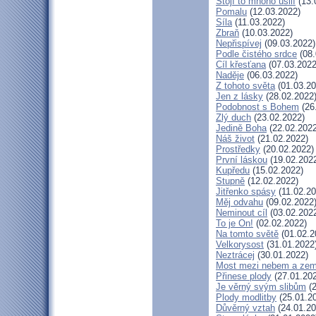
Stojí to mnoho úsilí
(13.
Pomalu
(12.03.2022)
Síla
(11.03.2022)
Zbraň
(10.03.2022)
Nepřispívej
(09.03.2022)
Podle čistého srdce
(08.
Cíl křesťana
(07.03.2022
Naděje
(06.03.2022)
Z tohoto světa
(01.03.20
Jen z lásky
(28.02.2022
Podobnost s Bohem
(26
Zlý duch
(23.02.2022)
Jedině Boha
(22.02.2022
Náš život
(21.02.2022)
Prostředky
(20.02.2022)
První láskou
(19.02.202
Kupředu
(15.02.2022)
Stupně
(12.02.2022)
Jitřenko spásy
(11.02.20
Měj odvahu
(09.02.2022
Neminout cíl
(03.02.202
To je On!
(02.02.2022)
Na tomto světě
(01.02.2
Velkorysost
(31.01.2022
Neztrácej
(30.01.2022)
Most mezi nebem a zem
Přinese plody
(27.01.20
Je věrný svým slibům
(2
Plody modlitby
(25.01.2
Důvěrný vztah
(24.01.20