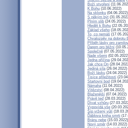
Boží stvoření
(11.06.202
K Bohu
(10.06.2022)
Na sklonku
(04.06.2022)
S někým být
(31.05.202
Plním slib
(24.05.2022)
Hledět k Bohu
(22.05.20
Základ všeho
(18.05.202
To, co nemáš
(17.05.20
Chvalozpěv na dobrotu 
Příběh lásky pro zamilo
Darem pro bližní
(10.05.
Společně
(07.05.2022)
Nade všemi
(02.05.2022
Jedna příčina
(29.04.202
Jak chce On
(28.04.202
Jediná síla
(26.04.2022)
Boží lásku
(24.04.2022)
Tisíce příležitostí
(23.04
Startovní bod
(19.04.202
Námaha
(11.04.2022)
Vítězství
(08.04.2022)
Blaženější
(07.04.2022)
Právě teď
(28.03.2022)
Dívat vzhůru
(27.03.202
Vypovídá vše
(20.03.20
Šíp vržený vůlí
(18.03.2
Ďáblova kniha smrti
(17.
Bránu nebe
(15.03.2022)
Nový směr
(14.03.2022)