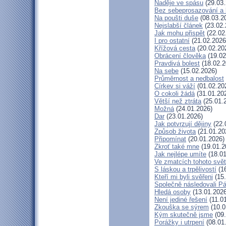
Naděje ve spásu
(29.03.
Bez sebeprosazování a b
Na poušti duše
(08.03.2
Nejslabší článek
(23.02.
Jak mohu přispět
(22.02
I pro ostatní
(21.02.2026
Křížová cesta
(20.02.20
Obrácení člověka
(19.02
Pravdivá bolest
(18.02.2
Na sebe
(15.02.2026)
Průměrnost a nedbalost
Církev si váží
(01.02.20
O cokoli žádá
(31.01.20
Větší než ztráta
(25.01.
Možná
(24.01.2026)
Dar
(23.01.2026)
Jak potvrzují dějiny
(22.
Způsob života
(21.01.20
Připomínat
(20.01.2026)
Zkroť také mne
(19.01.2
Jak nejlépe umíte
(18.01
Ve zmatcích tohoto svě
S láskou a trpělivostí
(16
Kteří mi byli svěřeni
(15.
Společně následovali P
Hledá osoby
(13.01.2026
Není jediné řešení
(11.0
Zkouška se sýrem
(10.0
Kým skutečně jsme
(09.
Porážky i utrpení
(08.01