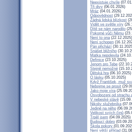
Neexistuje chvíle
(07.01
Tři divy
(06.01.2026)
Mráz
(04.01.2026)
Odpovědnost
(29.12.202
Žádná lidská blízkost
(2
Vidět ve světle víry
(26.
Dítě se nám narodilo
(25
Pokorné vůči Němu
(23.
Není to ona
(22.12.2025
Není schopen
(16.12.20
Pán přichází
(30.11.2025
Snášet bližního
(30.10.2
Matka nepolevila
(24.10
Definice
(23.10.2025)
Jenom pro Tebe
(22.10.
Stejně nemožné
(15.10.
Dětská hra
(06.10.2025)
O lásku
(05.10.2025)
Když František, muž sv
Nebojme se prosit
(29.0
Jako moje víra
(25.09.2
Osvobozeni od strachu 
V nebeské slávě
(15.09.
Nikoliv služebníka
(07.0
Jedině na něho
(06.09.2
Velikost svých činů
(05.
Trpěl jsem
(04.09.2025)
Budoucí dobro
(03.09.20
Škola pokory
(01.09.202
Není větší příklad
(31.08