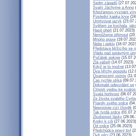
Sedm západů
(27.07.20
Svatý Jáchyme a Anno
(
Křesťanovo vyznání víry
Poslední kapka krve
(24
Umrtvovat jazyk
(23.07.
Světem se kochala, jako
Hasit oheň
(21.07.2023)
Nemůžeme přijmout
(20.
Mnoho praxe
(19.07.202
Nebe i peklo
(18.07.2023
Představa blížícího se 
Vládu nad správným ú
Počátek pokoje
(15.07.2
Zlá vášeň
(14.07.2023)
Když je to možné
(13.07
Dva hříchy pospolu
(12.
Osamocený ostrov
(11.0
Čas rychle utíká
(09.07.
Dokonalé odevzdání se
Ctnosti vedou ke svatos
Svatá horlivost
(06.07.2
Ze života svatého Cyrila
Pravdy svého srdce
(04.
Neexistuje cizí člověk
(0
Tak tvrdá srdce
(01.07.2
Zkušenost lásky
(28.06.
Kroky k cíli
(27.06.2023)
Od srdce
(25.06.2023)
Předchůdce pravý byl
(2
Dvě věci
(23.06.2023)