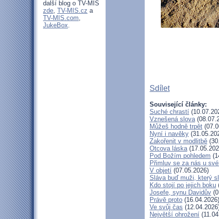
další blog o TV-MIS
zde
,
TV-MIS.cz
a
TV-MIS.com
,
JukeBox
.
Sdílet
Související články:
Suché chrastí
(10.07.20
Vznešená slova
(08.07.
Můžeš hodně trpět
(07.0
Nyní i navěky
(31.05.20
Zakořenit v modlitbě
(30
Otcova láska
(17.05.202
Pod Božím pohledem
(1
Přimluv se za nás u sv
V objetí
(07.05.2026)
Sláva buď muži, který s
Kdo stojí po jejich boku
Josefe, synu Davidův
(0
Právě proto
(16.04.2026
Ve svůj čas
(12.04.2026
Největší ohrožení
(11.04