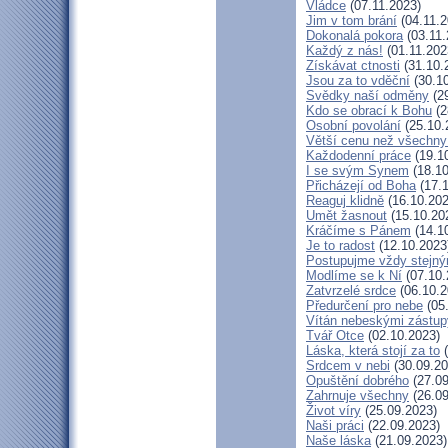
Vládce
(07.11.2023)
Jim v tom brání
(04.11.2
Dokonalá pokora
(03.11.
Každý z nás!
(01.11.202
Získávat ctnosti
(31.10.
Jsou za to vděční
(30.10
Svědky naší odměny
(29
Kdo se obrací k Bohu
(2
Osobní povolání
(25.10.
Větší cenu než všechny
Každodenní práce
(19.1
I se svým Synem
(18.10
Přicházejí od Boha
(17.1
Reaguj klidně
(16.10.202
Umět žasnout
(15.10.20
Kráčíme s Pánem
(14.1
Je to radost
(12.10.2023
Postupujme vždy stejn
Modlíme se k Ní
(07.10.
Zatvrzelé srdce
(06.10.2
Předurčení pro nebe
(05
Vítán nebeskými zástup
Tvář Otce
(02.10.2023)
Láska, která stojí za to
(
Srdcem v nebi
(30.09.20
Opuštění dobrého
(27.09
Zahrnuje všechny
(26.09
Život víry
(25.09.2023)
Naši práci
(22.09.2023)
Naše láska
(21.09.2023)