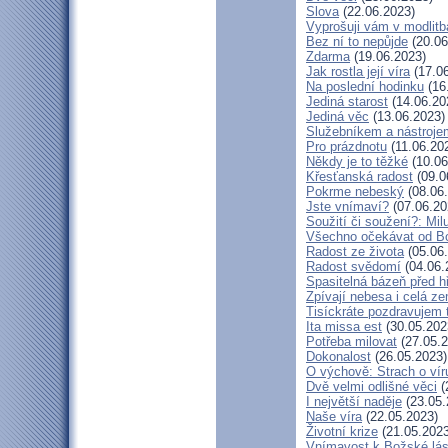
Slova
(22.06.2023)
Vyprošuji vám v modlit
Bez ní to nepůjde
(20.06
Zdarma
(19.06.2023)
Jak rostla její víra
(17.06
Na poslední hodinku
(16
Jediná starost
(14.06.20
Jediná věc
(13.06.2023)
Služebníkem a nástroje
Pro prázdnotu
(11.06.20
Někdy je to těžké
(10.06
Křesťanská radost
(09.0
Pokrme nebeský
(08.06
Jste vnímaví?
(07.06.20
Soužití či soužení?: Milu
Všechno očekávat od B
Radost ze života
(05.06
Radost svědomí
(04.06.
Spasitelná bázeň před 
Zpívají nebesa i celá z
Tisíckráte pozdravujem 
Ita missa est
(30.05.202
Potřeba milovat
(27.05.2
Dokonalost
(26.05.2023)
O výchově: Strach o víru 
Dvě velmi odlišné věci
(
I největší naděje
(23.05.
Naše víra
(22.05.2023)
Životní krize
(21.05.2023
Vnímavost k Božské lás