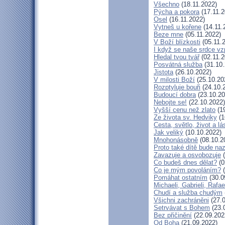
Všechno
(18.11.2022)
Pýcha a pokora
(17.11.2
Osel
(16.11.2022)
Vytneš u kořene
(14.11.
Beze mne
(05.11.2022)
V Boží blízkosti
(05.11.
I když se naše srdce vz
Hledal tvou tvář
(02.11.2
Posvátná služba
(31.10.
Jistota
(26.10.2022)
V milosti Boží
(25.10.20
Rozptyluje bouři
(24.10.
Budoucí dobra
(23.10.20
Nebojte se!
(22.10.2022)
Vyšší cenu než zlato
(19
Ze života sv. Hedviky
(1
Cesta, světlo, život a lá
Jak veliký
(10.10.2022)
Mnohonásobně
(08.10.2
Proto také dítě bude na
Zavazuje a osvobozuje
(
Co budeš dnes dělat?
(0
Co je mým povoláním?
(
Pomáhat ostatním
(30.0
Michaeli, Gabrieli, Rafae
Chudí a služba chudým
Všichni zachráněni
(27.0
Setrvávat s Bohem
(23.
Bez přičinění
(22.09.202
Od Boha
(21.09.2022)