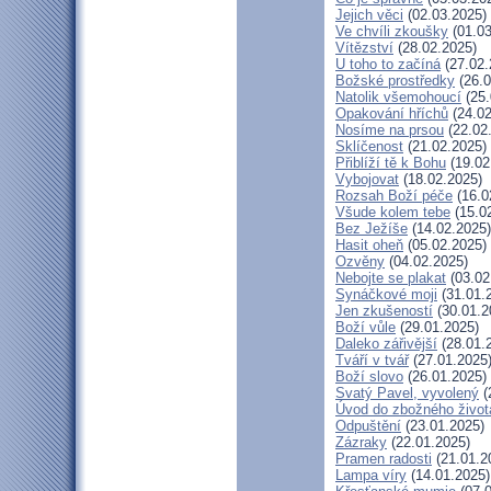
Jejich věci
(02.03.2025)
Ve chvíli zkoušky
(01.03
Vítězství
(28.02.2025)
U toho to začíná
(27.02.
Božské prostředky
(26.0
Natolik všemohoucí
(25.
Opakování hříchů
(24.02
Nosíme na prsou
(22.02
Sklíčenost
(21.02.2025)
Přiblíží tě k Bohu
(19.02
Vybojovat
(18.02.2025)
Rozsah Boží péče
(16.0
Všude kolem tebe
(15.0
Bez Ježíše
(14.02.2025)
Hasit oheň
(05.02.2025)
Ozvěny
(04.02.2025)
Nebojte se plakat
(03.02
Synáčkové moji
(31.01.
Jen zkušeností
(30.01.2
Boží vůle
(29.01.2025)
Daleko zářivější
(28.01.
Tváří v tvář
(27.01.2025
Boží slovo
(26.01.2025)
Svatý Pavel, vyvolený
(
Úvod do zbožného život
Odpuštění
(23.01.2025)
Zázraky
(22.01.2025)
Pramen radosti
(21.01.2
Lampa víry
(14.01.2025)