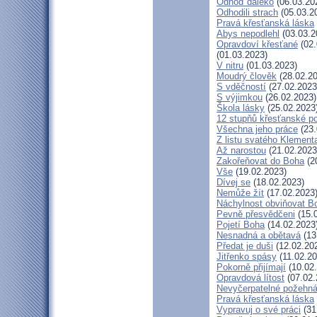
Odhoď daleko
(06.03.20
Odhodili strach
(05.03.2
Pravá křesťanská láska
Abys nepodlehl
(03.03.2
Opravdoví křesťané
(02.
(01.03.2023)
V nitru
(01.03.2023)
Moudrý člověk
(28.02.20
S vděčností
(27.02.2023
S výjimkou
(26.02.2023)
Škola lásky
(25.02.2023
12 stupňů křesťanské p
Všechna jeho práce
(23.
Z listu svatého Klementa
Až narostou
(21.02.2023
Zakořeňovat do Boha
(2
Vše
(19.02.2023)
Dívej se
(18.02.2023)
Nemůže žít
(17.02.2023
Náchylnost obviňovat B
Pevně přesvědčeni
(15.
Pojetí Boha
(14.02.2023
Nesnadná a obětavá
(13
Předat je duši
(12.02.20
Jitřenko spásy
(11.02.20
Pokorně přijímají
(10.02
Opravdová lítost
(07.02.
Nevyčerpatelné požehná
Pravá křesťanská láska
Vypravuj o své práci
(31