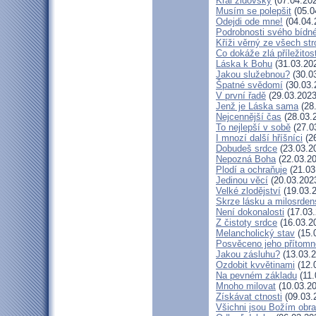
Král židovský
(07.04.20
Musím se polepšit
(05.0
Odejdi ode mne!
(04.04.
Podrobnosti svého bídné
Kříži věrný ze všech st
Co dokáže zlá příležitos
Láska k Bohu
(31.03.20
Jakou služebnou?
(30.0
Špatné svědomí
(30.03.
V první řadě
(29.03.2023
Jenž je Láska sama
(28
Nejcennější čas
(28.03.
To nejlepší v sobě
(27.0
I mnozí další hříšníci
(26
Dobudeš srdce
(23.03.2
Nepozná Boha
(22.03.20
Plodí a ochraňuje
(21.03
Jedinou věcí
(20.03.202
Velké zlodějství
(19.03.
Skrze lásku a milosrden
Není dokonalosti
(17.03.
Z čistoty srdce
(16.03.2
Melancholický stav
(15.
Posvěceno jeho přítomn
Jakou zásluhu?
(13.03.2
Ozdobit kvvětinami
(12.
Na pevném základu
(11.
Mnoho milovat
(10.03.20
Získávat ctnosti
(09.03.
Všichni jsou Božím obr