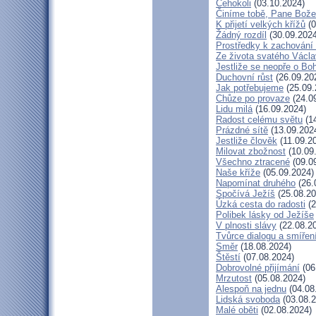
Čehokoli
(03.10.2024)
Činíme tobě, Pane Bože
K přijetí velkých křížů
(0
Žádný rozdíl
(30.09.2024
Prostředky k zachování 
Ze života svatého Václ
Jestliže se neopře o Bo
Duchovní růst
(26.09.20
Jak potřebujeme
(25.09.
Chůze po provaze
(24.0
Lidu milá
(16.09.2024)
Radost celému světu
(14
Prázdné sítě
(13.09.202
Jestliže člověk
(11.09.2
Milovat zbožnost
(10.09
Všechno ztracené
(09.0
Naše kříže
(05.09.2024)
Napomínat druhého
(26.
Spočívá Ježíš
(25.08.20
Úzká cesta do radosti
(2
Polibek lásky od Ježíše
V plnosti slávy
(22.08.2
Tvůrce dialogu a smířen
Směr
(18.08.2024)
Štěstí
(07.08.2024)
Dobrovolné přijímání
(06
Mrzutost
(05.08.2024)
Alespoň na jednu
(04.08
Lidská svoboda
(03.08.2
Malé oběti
(02.08.2024)