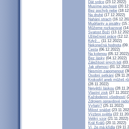
Dát srdce
(23.12.2022)
Musíme pochopit
(20.12
Bez pochyb nebe
(18.12
Na druhé
(17.12.2022)
Nahání strach
(16.12.20
Mudrlanty a pisálky
(15.
Můžeme rozkazovat
(14
Svatost Boží
(13.12.202
Užitečnost práce
(12.12
Když...
(11.12.2022)
Nekonečná hodnota
(09.
Cesta
(06.12.2022)
Na kolenou
(05.12.2022)
Bez lásky
(04.12.2022)
Záležitost jiných lidí
(03.
Jak přemoci
(01.12.2022
Nesmím zapomenout
(3
Osobní setkání
(29.11.2
Krokodýl aneb můžeš růs
(28.11.2022)
Největší láskou
(28.11.2
Vlastní zisk
(27.11.2022
Každodenní všedností
(
Zdrojem opravdové rados
Vyňatý?
(25.11.2022)
Milost snášet
(23.11.202
Výzbroj světla
(22.11.20
Veliký vzor
(21.11.2022)
Král Králů
(20.11.2022)
Ví, že má křídla
(19.11.