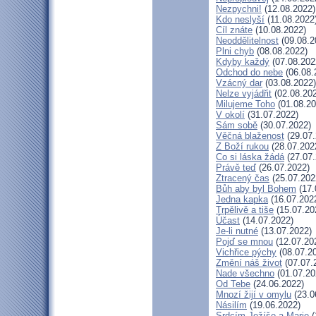
Nezpychni!
(12.08.2022)
Kdo neslyší
(11.08.2022
Cíl znáte
(10.08.2022)
Neoddělitelnost
(09.08.2
Plni chyb
(08.08.2022)
Kdyby každý
(07.08.202
Odchod do nebe
(06.08.
Vzácný dar
(03.08.2022)
Nelze vyjádřit
(02.08.20
Milujeme Toho
(01.08.20
V okolí
(31.07.2022)
Sám sobě
(30.07.2022)
Věčná blaženost
(29.07.
Z Boží rukou
(28.07.202
Co si láska žádá
(27.07.
Právě teď
(26.07.2022)
Ztracený čas
(25.07.202
Bůh aby byl Bohem
(17.
Jedna kapka
(16.07.202
Trpělivě a tiše
(15.07.20
Účast
(14.07.2022)
Je-li nutné
(13.07.2022)
Pojď se mnou
(12.07.20
Vichřice pýchy
(08.07.2
Změní náš život
(07.07.
Nade všechno
(01.07.20
Od Tebe
(24.06.2022)
Mnozí žijí v omylu
(23.0
Násilím
(19.06.2022)
Srdcím Ježíše a Marie
(