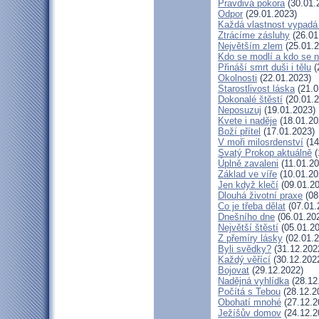
Pravdivá pokora
(30.01.
Odpor
(29.01.2023)
Každá vlastnost vypadá 
Ztrácíme zásluhy
(26.01
Největším zlem
(25.01.2
Kdo se modlí a kdo se 
Přináší smrt duši i tělu
(
Okolnosti
(22.01.2023)
Starostlivost láska
(21.0
Dokonalé štěstí
(20.01.2
Neposuzuj
(19.01.2023)
Kvete i naděje
(18.01.20
Boží přítel
(17.01.2023)
V moři milosrdenství
(14
Svatý Prokop aktuálně
(
Úplně zavaleni
(11.01.20
Základ ve víře
(10.01.20
Jen když klečí
(09.01.20
Dlouhá životní praxe
(08
Co je třeba dělat
(07.01.
Dnešního dne
(06.01.20
Největší štěstí
(05.01.20
Z přemíry lásky
(02.01.2
Byli svědky?
(31.12.202
Každý věřící
(30.12.202
Bojovat
(29.12.2022)
Nadějná vyhlídka
(28.12
Počítá s Tebou
(28.12.2
Obohatí mnohé
(27.12.2
Ježíšův domov
(24.12.2