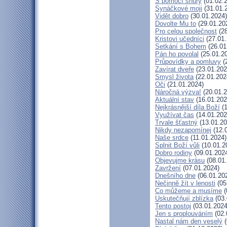
S pomocí shůry
(01.02.
Synáčkové moji
(31.01.
Vidět dobro
(30.01.2024)
Dovolte Mu to
(29.01.20
Pro celou společnost
(28
Kristovi učedníci
(27.01.
Setkání s Bohem
(26.01
Pán ho povolal
(25.01.2
Průpovídky a pomluvy
(
Zavírat dveře
(23.01.202
Smysl života
(22.01.202
Oči
(21.01.2024)
Náročná výzva!
(20.01.2
Aktuální stav
(16.01.202
Nejkrásnější díla Boží
(1
Využívat čas
(14.01.202
Trvale šťastný
(13.01.20
Nikdy nezapomínej
(12.
Naše srdce
(11.01.2024)
Splnit Boží vůli
(10.01.2
Dobro rodiny
(09.01.202
Objevujme krásu
(08.01
Zavržení
(07.01.2024)
Dnešního dne
(06.01.20
Nečinně žít v lenosti
(05
Co můžeme a musíme
(
Uskutečňují zblízka
(03.
Tento postoj
(03.01.2024
Jen s proplouváním
(02.
Nastal nám den veselý
(