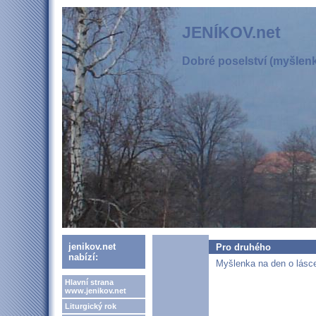
JENÍKOV.net
Dobré poselství (myšlenka
jenikov.net
Pro druhého
nabízí:
Myšlenka na den o lásce
Hlavní strana
www.jenikov.net
Liturgický rok