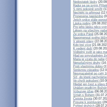
Nedostatek lásky
(20.09
Raduj se se svým Příte
S nimi pokojně smířit
(13
Nechtějí to přijmout
(12.
Pronesena naprázdno
(0
Jejich srdce stále poros
Láska rodiny
(28.08.202
Pro jeho lásku něco vytr
Lékem na všechny naše
Ze srdce Páně
(25.08.20
Napomenout svého bližn
V plnosti slávy
(22.08.2
Kdo trpí více
(21.08.202
K vedení duší
(20.08.20
Viditelný svět je jako m
Hlad po smysluplném ži
Maria je vzata do nebe
(
Nerozlučnými druhy
(14.
Proti vlastnímu dobru
(1
Správnou zásadou
(12.0
Nesmazatelně po celý ž
Síť, do které nachytáme
Ve chvíli pokušení
(10.0
Hledat jen čest a slávu 
Unášen prudkým Božsk
Vzbuzuje úžas
(06.08.2
Vztah s Bohem
(31.07.2
Čistota života
(30.07.20
Posune k pomluvám
(29
Pohled druhých
(28.07.2