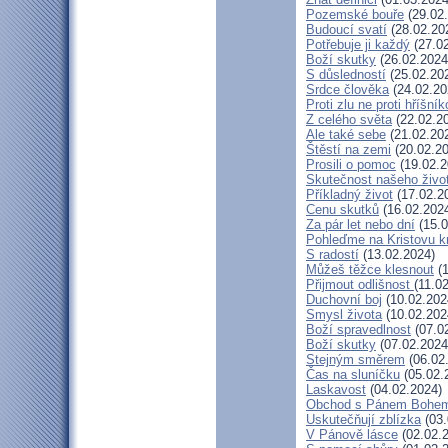
Pozemské bouře
(29.02
Budoucí svatí
(28.02.20
Potřebuje ji každý
(27.02
Boží skutky
(26.02.2024
S důsledností
(25.02.20
Srdce člověka
(24.02.20
Proti zlu ne proti hříšník
Z celého světa
(22.02.2
Ale také sebe
(21.02.20
Štěstí na zemi
(20.02.20
Prosili o pomoc
(19.02.2
Skutečnost našeho živo
Příkladný život
(17.02.2
Cenu skutků
(16.02.202
Za pár let nebo dní
(15.0
Pohleďme na Kristovu k
S radostí
(13.02.2024)
Můžeš těžce klesnout
(1
Přijmout odlišnost
(11.0
Duchovní boj
(10.02.202
Smysl života
(10.02.202
Boží spravedlnost
(07.0
Boží skutky
(07.02.2024
Stejným směrem
(06.02
Čas na sluníčku
(05.02.
Laskavost
(04.02.2024)
Obchod s Pánem Bohe
Uskutečňují zblízka
(03.
V Pánově lásce
(02.02.