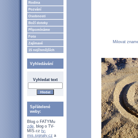
Rodina
Pozvání
Osobnosti
Boží doteky
Připomínáme
Foto
Milovat zname
Zajímavé
15 nejčtenějších
Vyhledávání
Vyhledat text
Spřátelené
weby:
Blog o FATYMu
zde
, blog o TV-
MIS.cz
tv-
mis.signaly.cz
a