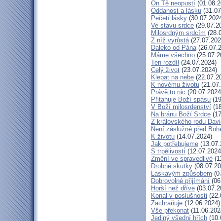
On Tě neopustí
(01.08.2
Oddanost a lásku
(31.07
Pečetí lásky
(30.07.202
Ve stavu srdce
(29.07.2
Milosrdným srdcím
(28.
Z níž vyrůstá
(27.07.202
Daleko od Pána
(26.07.
Máme všechno
(25.07.2
Ten rozdíl
(24.07.2024)
Celý život
(23.07.2024)
Klepat na nebe
(22.07.2
K novému životu
(21.07
Právě to nic
(20.07.2024
Přitahuje Boží spásu
(19
V Boží milosrdenství
(18
Na bránu Boží Srdce
(17
Z královského rodu Dav
Není záslužné před Bo
K životu
(14.07.2024)
Jak potřebujeme
(13.07.
S trpělivostí
(12.07.2024
Změní ve spravedlivé
(1
Drobné skutky
(08.07.20
Laskavým způsobem
(0
Dobrovolné přijímání
(06
Horší než dříve
(03.07.2
Konal v poslušnosti
(22.
Zachraňuje
(12.06.2024)
Vše překonat
(11.06.202
Jediný všední hřích
(10.