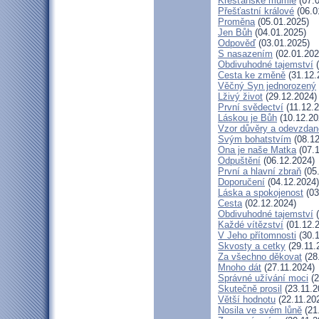
Křesťanské mumie
(07.0
Přešťastní králové
(06.0
Proměna
(05.01.2025)
Jen Bůh
(04.01.2025)
Odpověď
(03.01.2025)
S nasazením
(02.01.202
Obdivuhodné tajemství
(
Cesta ke změně
(31.12.
Věčný Syn jednorozený
Lživý život
(29.12.2024)
První svědectví
(11.12.2
Láskou je Bůh
(10.12.20
Vzor důvěry a odevzdan
Svým bohatstvím
(08.12
Ona je naše Matka
(07.1
Odpuštění
(06.12.2024)
První a hlavní zbraň
(05
Doporučení
(04.12.2024)
Láska a spokojenost
(03
Cesta
(02.12.2024)
Obdivuhodné tajemství
(
Každé vítězství
(01.12.
V Jeho přítomnosti
(30.1
Skvosty a cetky
(29.11.
Za všechno děkovat
(28
Mnoho dát
(27.11.2024)
Správné užívání moci
(2
Skutečně prosil
(23.11.2
Větší hodnotu
(22.11.20
Nosila ve svém lůně
(21