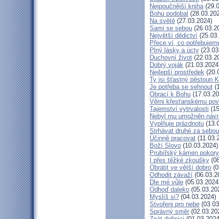
Nejpoučnější kniha
(29.0
Bohu podobal
(28.03.20
Na světě
(27.03.2024)
Sami se sebou
(26.03.2
Největší dědictví
(25.03
Přece ví, co potřebujem
Plný lásky a úcty
(23.03
Duchovní život
(22.03.2
Dobrý voják
(21.03.2024
Nejlepší prostředek
(20.
Ty jsi šťastný pěstoun K
Je potřeba se sehnout
(1
Obrací k Bohu
(17.03.20
Věrni křesťanskému pov
Tajemství vytrvalosti
(15
Nebyl mu umožněn návr
Vyplňuje prázdnotu
(13.
Strhávat druhé za sebou
Účinně pracovat
(11.03.
Boží Slovo
(10.03.2024)
Prubířský kámen pokory
I přes těžké zkoušky
(08
Obrátit ve větší dobro
(0
Odhodit závaží
(06.03.2
Dle mé vůle
(05.03.2024
Odhoď daleko
(05.03.20
Myslíš si?
(04.03.2024)
Stvořeni pro nebe
(03.03
Správný směr
(02.03.20
Znát definici
(01.03.2024