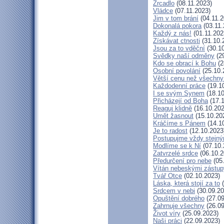
Zrcadlo
(08.11.2023)
Vládce
(07.11.2023)
Jim v tom brání
(04.11.2
Dokonalá pokora
(03.11.
Každý z nás!
(01.11.202
Získávat ctnosti
(31.10.
Jsou za to vděční
(30.10
Svědky naší odměny
(29
Kdo se obrací k Bohu
(2
Osobní povolání
(25.10.
Větší cenu než všechny
Každodenní práce
(19.1
I se svým Synem
(18.10
Přicházejí od Boha
(17.1
Reaguj klidně
(16.10.202
Umět žasnout
(15.10.20
Kráčíme s Pánem
(14.1
Je to radost
(12.10.2023
Postupujme vždy stejn
Modlíme se k Ní
(07.10.
Zatvrzelé srdce
(06.10.2
Předurčení pro nebe
(05
Vítán nebeskými zástup
Tvář Otce
(02.10.2023)
Láska, která stojí za to
(
Srdcem v nebi
(30.09.20
Opuštění dobrého
(27.09
Zahrnuje všechny
(26.09
Život víry
(25.09.2023)
Naši práci
(22.09.2023)