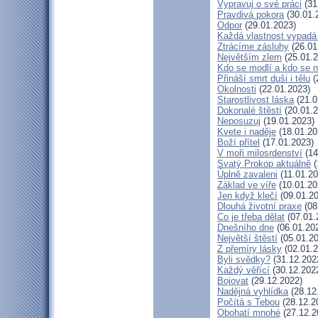
Vypravuj o své práci
(31
Pravdivá pokora
(30.01.
Odpor
(29.01.2023)
Každá vlastnost vypadá 
Ztrácíme zásluhy
(26.01
Největším zlem
(25.01.2
Kdo se modlí a kdo se 
Přináší smrt duši i tělu
(
Okolnosti
(22.01.2023)
Starostlivost láska
(21.0
Dokonalé štěstí
(20.01.2
Neposuzuj
(19.01.2023)
Kvete i naděje
(18.01.20
Boží přítel
(17.01.2023)
V moři milosrdenství
(14
Svatý Prokop aktuálně
(
Úplně zavaleni
(11.01.20
Základ ve víře
(10.01.20
Jen když klečí
(09.01.20
Dlouhá životní praxe
(08
Co je třeba dělat
(07.01.
Dnešního dne
(06.01.20
Největší štěstí
(05.01.20
Z přemíry lásky
(02.01.2
Byli svědky?
(31.12.202
Každý věřící
(30.12.202
Bojovat
(29.12.2022)
Nadějná vyhlídka
(28.12
Počítá s Tebou
(28.12.2
Obohatí mnohé
(27.12.2