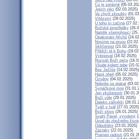
Co je správné
(05.03.20
Jejich věci
(02.03.2025)
Ve chvíli zkoušky
(01.03
Vítězství
(28.02.2025)
U toho to začíná
(27.02.
Božské prostředky
(26.0
Natolik všemohoucí
(25.
Opakování hříchů
(24.02
Nosíme na prsou
(22.02
Sklíčenost
(21.02.2025)
Přiblíží tě k Bohu
(19.02
Vybojovat
(18.02.2025)
Rozsah Boží péče
(16.0
Všude kolem tebe
(15.0
Bez Ježíše
(14.02.2025)
Hasit oheň
(05.02.2025)
Ozvěny
(04.02.2025)
Nebojte se plakat
(03.02
Synáčkové moji
(31.01.
Jen zkušeností
(30.01.2
Boží vůle
(29.01.2025)
Daleko zářivější
(28.01.
Tváří v tvář
(27.01.2025
Boží slovo
(26.01.2025)
Svatý Pavel, vyvolený
(
Úvod do zbožného život
Odpuštění
(23.01.2025)
Zázraky
(22.01.2025)
Pramen radosti
(21.01.2