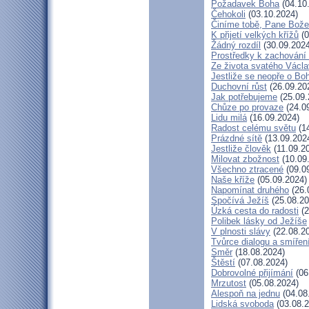
Požadavek Boha
(04.10
Čehokoli
(03.10.2024)
Činíme tobě, Pane Bože
K přijetí velkých křížů
(0
Žádný rozdíl
(30.09.2024
Prostředky k zachování 
Ze života svatého Václ
Jestliže se neopře o Bo
Duchovní růst
(26.09.20
Jak potřebujeme
(25.09.
Chůze po provaze
(24.0
Lidu milá
(16.09.2024)
Radost celému světu
(14
Prázdné sítě
(13.09.202
Jestliže člověk
(11.09.2
Milovat zbožnost
(10.09
Všechno ztracené
(09.0
Naše kříže
(05.09.2024)
Napomínat druhého
(26.
Spočívá Ježíš
(25.08.20
Úzká cesta do radosti
(2
Polibek lásky od Ježíše
V plnosti slávy
(22.08.2
Tvůrce dialogu a smířen
Směr
(18.08.2024)
Štěstí
(07.08.2024)
Dobrovolné přijímání
(06
Mrzutost
(05.08.2024)
Alespoň na jednu
(04.08
Lidská svoboda
(03.08.2