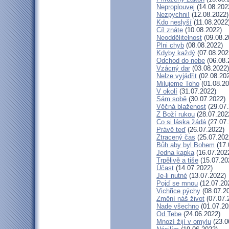
Neproplouvej
(14.08.202
Nezpychni!
(12.08.2022)
Kdo neslyší
(11.08.2022
Cíl znáte
(10.08.2022)
Neoddělitelnost
(09.08.2
Plni chyb
(08.08.2022)
Kdyby každý
(07.08.202
Odchod do nebe
(06.08.
Vzácný dar
(03.08.2022)
Nelze vyjádřit
(02.08.20
Milujeme Toho
(01.08.20
V okolí
(31.07.2022)
Sám sobě
(30.07.2022)
Věčná blaženost
(29.07.
Z Boží rukou
(28.07.202
Co si láska žádá
(27.07.
Právě teď
(26.07.2022)
Ztracený čas
(25.07.202
Bůh aby byl Bohem
(17.
Jedna kapka
(16.07.202
Trpělivě a tiše
(15.07.20
Účast
(14.07.2022)
Je-li nutné
(13.07.2022)
Pojď se mnou
(12.07.20
Vichřice pýchy
(08.07.2
Změní náš život
(07.07.
Nade všechno
(01.07.20
Od Tebe
(24.06.2022)
Mnozí žijí v omylu
(23.0