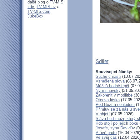
další blog o TV-MIS
zde
,
TV-MIS.cz
a
TV-MIS.com
,
JukeBox
.
Sdílet
Související články:
Suché chrastí
(10.07.20
Vznešená slova
(08.07.
Můžeš hodně trpět
(07.0
Nyní i navěky
(31.05.20
Zakořenit v modlitbě
(30
Otcova láska
(17.05.202
Pod Božím pohledem
(1
Přimluv se za nás u sv
V objetí
(07.05.2026)
Sláva buď muži, který s
Kdo stojí po jejich boku
Josefe, synu Davidův
(0
Právě proto
(16.04.2026
Ve svůj čas
(12.04.2026