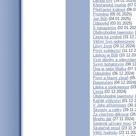
Lampa víry
(14.01.2025)
Křesťanské mumie
(07.0
Přešťastní králové
(06.0
Proměna
(05.01.2025)
Jen Bůh
(04.01.2025)
Odpověď
(03.01.2025)
S nasazením
(02.01.202
Obdivuhodné tajemství
(
Cesta ke změně
(31.12.
Věčný Syn jednorozený
Lživý život
(29.12.2024)
První svědectví
(11.12.2
Láskou je Bůh
(10.12.20
Vzor důvěry a odevzdan
Svým bohatstvím
(08.12
Ona je naše Matka
(07.1
Odpuštění
(06.12.2024)
První a hlavní zbraň
(05
Doporučení
(04.12.2024)
Láska a spokojenost
(03
Cesta
(02.12.2024)
Obdivuhodné tajemství
(
Každé vítězství
(01.12.
V Jeho přítomnosti
(30.1
Skvosty a cetky
(29.11.
Za všechno děkovat
(28
Mnoho dát
(27.11.2024)
Správné užívání moci
(2
Skutečně prosil
(23.11.2
Větší hodnotu
(22.11.20