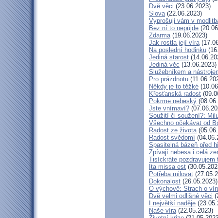
Dvě věci
(23.06.2023)
Slova
(22.06.2023)
Vyprošuji vám v modlit
Bez ní to nepůjde
(20.06
Zdarma
(19.06.2023)
Jak rostla její víra
(17.06
Na poslední hodinku
(16
Jediná starost
(14.06.20
Jediná věc
(13.06.2023)
Služebníkem a nástroje
Pro prázdnotu
(11.06.20
Někdy je to těžké
(10.06
Křesťanská radost
(09.0
Pokrme nebeský
(08.06
Jste vnímaví?
(07.06.20
Soužití či soužení?: Milu
Všechno očekávat od B
Radost ze života
(05.06
Radost svědomí
(04.06.
Spasitelná bázeň před 
Zpívají nebesa i celá z
Tisíckráte pozdravujem 
Ita missa est
(30.05.202
Potřeba milovat
(27.05.2
Dokonalost
(26.05.2023)
O výchově: Strach o víru 
Dvě velmi odlišné věci
(
I největší naděje
(23.05.
Naše víra
(22.05.2023)
Životní krize
(21.05.2023