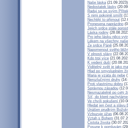
Naše láska
(21.09.2023)
Nedostatek lásky
(20.09
Raduj se se svým Příte
S nimi pokojně smířit
(13
Nechtějí to přijmout
(12.
Pronesena naprázdno
(0
Jejich srdce stále poros
Láska rodiny
(28.08.202
Pro jeho lásku něco vytr
Lékem na všechny naše
Ze srdce Páně
(25.08.20
Napomenout svého bližn
V plnosti slávy
(22.08.2
Kdo trpí více
(21.08.202
K vedení duší
(20.08.20
Viditelný svět je jako m
Hlad po smysluplném ži
Maria je vzata do nebe
(
Nerozlučnými druhy
(14.
Proti vlastnímu dobru
(1
Správnou zásadou
(12.0
Nesmazatelně po celý ž
Síť, do které nachytáme
Ve chvíli pokušení
(10.0
Hledat jen čest a slávu 
Unášen prudkým Božsk
Vzbuzuje úžas
(06.08.2
Vztah s Bohem
(31.07.2
Čistota života
(30.07.20
Posune k pomluvám
(29