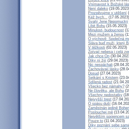
Vnímavost k Božské lás
Není daleko
(19.05.2023
Prozpěvujme v utěšení
(
Kéž bych...
(17.05.2023
Svatý Jene Nepomucký
Líbit Bohu
(15.05.2023)
Minulost- budoucnost
(1
Mezi mužem a ženou
(1
O výchově: Společná mod
Sláva buď muži, který B
V těžkosti
(02.05.2023)
Zpívají nebesa i celá z
Jak chce On
(30.04.202
Díky ní žijí
(29.04.2023)
Nic nespáchali
(28.04.20
Zachovávají lásku
(28.0
Dosud
(27.04.2023)
Setkání s Kristem
(23.0
Sdílená radost
(21.04.20
Všecko bez námahy?
(2
Ne člověku, ale Bohu
(1
Všechny nedostatky
(18
Nejvyšší trest
(17.04.20
O spásu duší
(16.04.202
Zaměstnán jedině Bohe
Poslouchej mě
(13.04.2
Největším spojencem s
Pouze to
(11.04.2023)
Díky poznání sebe sam