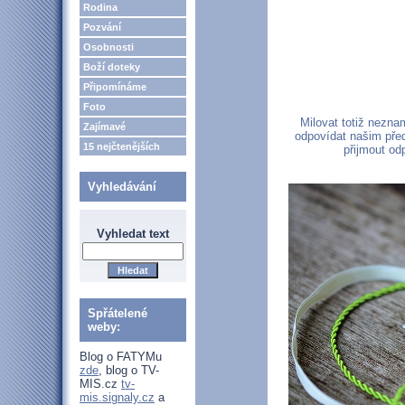
Rodina
Pozvání
Osobnosti
Boží doteky
Připomínáme
Foto
Milovat totiž nezn
Zajímavé
odpovídat našim pře
15 nejčtenějších
přijmout od
Vyhledávání
Vyhledat text
Spřátelené
weby:
Blog o FATYMu
zde
, blog o TV-
MIS.cz
tv-
mis.signaly.cz
a