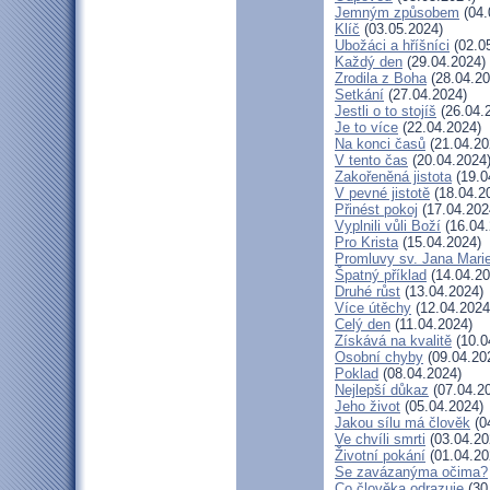
Jemným způsobem
(04.
Klíč
(03.05.2024)
Ubožáci a hříšníci
(02.0
Každý den
(29.04.2024)
Zrodila z Boha
(28.04.20
Setkání
(27.04.2024)
Jestli o to stojíš
(26.04.
Je to více
(22.04.2024)
Na konci časů
(21.04.20
V tento čas
(20.04.2024
Zakořeněná jistota
(19.0
V pevné jistotě
(18.04.2
Přinést pokoj
(17.04.202
Vyplnili vůli Boží
(16.04.
Pro Krista
(15.04.2024)
Promluvy sv. Jana Marie
Špatný příklad
(14.04.20
Druhé růst
(13.04.2024)
Více útěchy
(12.04.2024
Celý den
(11.04.2024)
Získává na kvalitě
(10.0
Osobní chyby
(09.04.20
Poklad
(08.04.2024)
Nejlepší důkaz
(07.04.2
Jeho život
(05.04.2024)
Jakou sílu má člověk
(0
Ve chvíli smrti
(03.04.20
Životní pokání
(01.04.20
Se zavázanýma očima?
Co člověka odrazuje
(30