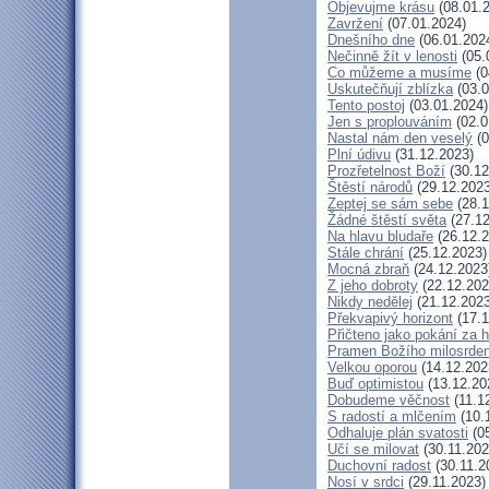
Objevujme krásu
(08.01.
Zavržení
(07.01.2024)
Dnešního dne
(06.01.202
Nečinně žít v lenosti
(05.
Co můžeme a musíme
(0
Uskutečňují zblízka
(03.0
Tento postoj
(03.01.2024)
Jen s proplouváním
(02.0
Nastal nám den veselý
(0
Plní údivu
(31.12.2023)
Prozřetelnost Boží
(30.12
Štěstí národů
(29.12.2023
Zeptej se sám sebe
(28.1
Žádné štěstí světa
(27.12
Na hlavu bludaře
(26.12.2
Stále chrání
(25.12.2023)
Mocná zbraň
(24.12.2023
Z jeho dobroty
(22.12.202
Nikdy nedělej
(21.12.2023
Překvapivý horizont
(17.1
Přičteno jako pokání za h
Pramen Božího milosrden
Velkou oporou
(14.12.202
Buď optimistou
(13.12.20
Dobudeme věčnost
(11.1
S radostí a mlčením
(10.
Odhaluje plán svatosti
(05
Učí se milovat
(30.11.202
Duchovní radost
(30.11.2
Nosí v srdci
(29.11.2023)