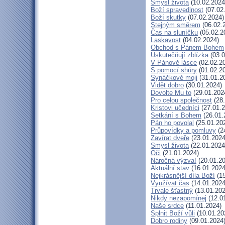
Smysl života
(10.02.2024
Boží spravedlnost
(07.02
Boží skutky
(07.02.2024)
Stejným směrem
(06.02.
Čas na sluníčku
(05.02.2
Laskavost
(04.02.2024)
Obchod s Pánem Bohem
Uskutečňují zblízka
(03.0
V Pánově lásce
(02.02.2
S pomocí shůry
(01.02.2
Synáčkové moji
(31.01.2
Vidět dobro
(30.01.2024)
Dovolte Mu to
(29.01.202
Pro celou společnost
(28.
Kristovi učedníci
(27.01.2
Setkání s Bohem
(26.01.
Pán ho povolal
(25.01.20
Průpovídky a pomluvy
(2
Zavírat dveře
(23.01.2024
Smysl života
(22.01.2024
Oči
(21.01.2024)
Náročná výzva!
(20.01.20
Aktuální stav
(16.01.2024
Nejkrásnější díla Boží
(15
Využívat čas
(14.01.2024
Trvale šťastný
(13.01.202
Nikdy nezapomínej
(12.0
Naše srdce
(11.01.2024)
Splnit Boží vůli
(10.01.20
Dobro rodiny
(09.01.2024