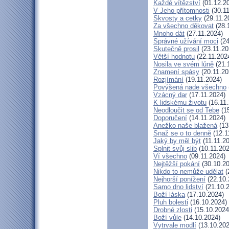
Každé vítězství
(01.12.2
V Jeho přítomnosti
(30.11
Skvosty a cetky
(29.11.2
Za všechno děkovat
(28.
Mnoho dát
(27.11.2024)
Správné užívání moci
(24
Skutečně prosil
(23.11.20
Větší hodnotu
(22.11.202
Nosila ve svém lůně
(21.
Znamení spásy
(20.11.20
Rozjímání
(19.11.2024)
Povýšená nade všechno
Vzácný dar
(17.11.2024)
K lidskému životu
(16.11.
Neodloučit se od Tebe
(15
Doporučení
(14.11.2024)
Anežko naše blažená
(13
Snaž se o to denně
(12.1
Jaký by měl být
(11.11.2
Splnit svůj slib
(10.11.202
Ví všechno
(09.11.2024)
Nejtěžší pokání
(30.10.20
Nikdo to nemůže udělat
(
Nejhorší ponížení
(22.10.
Samo dno lidství
(21.10.
Boží láska
(17.10.2024)
Pluh bolesti
(16.10.2024)
Drobné zlosti
(15.10.2024
Boží vůle
(14.10.2024)
Vytrvale modlí
(13.10.202