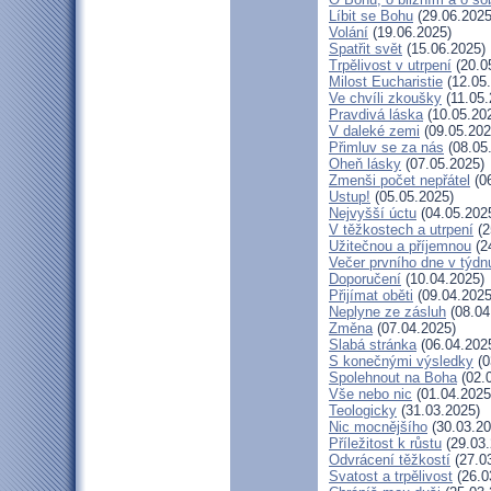
Líbit se Bohu
(29.06.2025
Volání
(19.06.2025)
Spatřit svět
(15.06.2025)
Trpělivost v utrpení
(20.0
Milost Eucharistie
(12.05
Ve chvíli zkoušky
(11.05.
Pravdivá láska
(10.05.20
V daleké zemi
(09.05.202
Přimluv se za nás
(08.05
Oheň lásky
(07.05.2025)
Zmenši počet nepřátel
(06
Ustup!
(05.05.2025)
Nejvyšší úctu
(04.05.202
V těžkostech a utrpení
(2
Užitečnou a příjemnou
(2
Večer prvního dne v týdn
Doporučení
(10.04.2025)
Přijímat oběti
(09.04.2025
Neplyne ze zásluh
(08.04
Změna
(07.04.2025)
Slabá stránka
(06.04.202
S konečnými výsledky
(0
Spolehnout na Boha
(02.
Vše nebo nic
(01.04.2025
Teologicky
(31.03.2025)
Nic mocnějšího
(30.03.20
Příležitost k růstu
(29.03.
Odvrácení těžkostí
(27.0
Svatost a trpělivost
(26.0