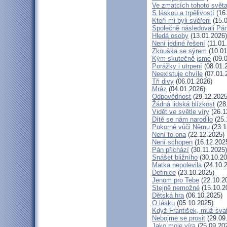
Ve zmatcích tohoto svět
S láskou a trpělivostí
(16
Kteří mi byli svěřeni
(15.0
Společně následovali Pá
Hledá osoby
(13.01.2026)
Není jediné řešení
(11.01
Zkouška se sýrem
(10.01
Kým skutečně jsme
(09.0
Porážky i utrpení
(08.01.
Neexistuje chvíle
(07.01.
Tři divy
(06.01.2026)
Mráz
(04.01.2026)
Odpovědnost
(29.12.2025
Žádná lidská blízkost
(28
Vidět ve světle víry
(26.1
Dítě se nám narodilo
(25.
Pokorné vůči Němu
(23.1
Není to ona
(22.12.2025)
Není schopen
(16.12.202
Pán přichází
(30.11.2025)
Snášet bližního
(30.10.20
Matka nepolevila
(24.10.
Definice
(23.10.2025)
Jenom pro Tebe
(22.10.2
Stejně nemožné
(15.10.2
Dětská hra
(06.10.2025)
O lásku
(05.10.2025)
Když František, muž sva
Nebojme se prosit
(29.09
Jako moje víra
(25.09.20