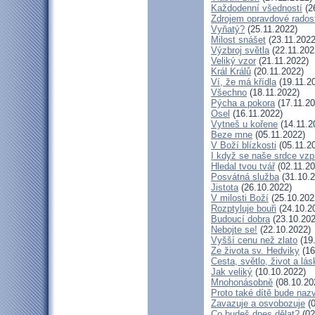
Každodenní všedností
(2
Zdrojem opravdové radost
Vyňatý?
(25.11.2022)
Milost snášet
(23.11.2022
Výzbroj světla
(22.11.202
Veliký vzor
(21.11.2022)
Král Králů
(20.11.2022)
Ví, že má křídla
(19.11.2
Všechno
(18.11.2022)
Pýcha a pokora
(17.11.20
Osel
(16.11.2022)
Vytneš u kořene
(14.11.2
Beze mne
(05.11.2022)
V Boží blízkosti
(05.11.2
I když se naše srdce vzp
Hledal tvou tvář
(02.11.20
Posvátná služba
(31.10.2
Jistota
(26.10.2022)
V milosti Boží
(25.10.202
Rozptyluje bouři
(24.10.2
Budoucí dobra
(23.10.202
Nebojte se!
(22.10.2022)
Vyšší cenu než zlato
(19
Ze života sv. Hedviky
(16
Cesta, světlo, život a lás
Jak veliký
(10.10.2022)
Mnohonásobně
(08.10.20
Proto také dítě bude naz
Zavazuje a osvobozuje
(0
Co budeš dnes dělat?
(02