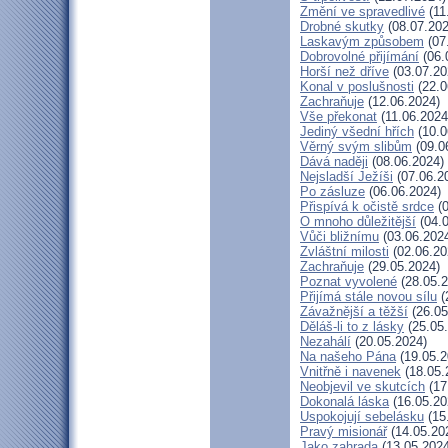
Změní ve spravedlivé
(11
Drobné skutky
(08.07.202
Laskavým způsobem
(07
Dobrovolné přijímání
(06.
Horší než dříve
(03.07.20
Konal v poslušnosti
(22.0
Zachraňuje
(12.06.2024)
Vše překonat
(11.06.2024
Jediný všední hřích
(10.0
Věrný svým slibům
(09.0
Dává naději
(08.06.2024)
Nejsladší Ježíši
(07.06.2
Po zásluze
(06.06.2024)
Přispívá k očistě srdce
(0
O mnoho důležitější
(04.0
Vůči bližnímu
(03.06.202
Zvláštní milosti
(02.06.20
Zachraňuje
(29.05.2024)
Poznat vyvolené
(28.05.2
Přijímá stále novou sílu
(
Závažnější a těžší
(26.05
Děláš-li to z lásky
(25.05
Nezahálí
(20.05.2024)
Na našeho Pána
(19.05.2
Vnitřně i navenek
(18.05.
Neobjevil ve skutcích
(17
Dokonalá láska
(16.05.20
Uspokojují sebelásku
(15
Pravý misionář
(14.05.20
Jako zahrada
(13.05.2024