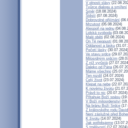
V plnosti slávy
(22.08.20
Tvůrce dialogu a smíření
Směr
(18.08.2024)
Štěstí
(07.08.2024)
Dobrovolné přijímání
(06.
Mrzutost
(05.08.2024)
Alespoň na jednu
(04.08.
Lidská svoboda
(03.08.20
Malé oběti
(02.08.2024)
On Tě neopustí
(01.08.20
Oddanost a lásku
(31.07.
Pečetí lásky
(30.07.2024
Ve stavu srdce
(29.07.20
Milosrdným srdcím
(28.0
Z níž vyrůstá
(27.07.2024
Daleko od Pána
(26.07.2
Máme všechno
(25.07.20
Ten rozdíl
(24.07.2024)
Celý život
(23.07.2024)
Klepat na nebe
(22.07.20
K novému životu
(21.07.
Právě to nic
(20.07.2024)
Přitahuje Boží spásu
(19.
V Boží milosrdenství
(18.
Na bránu Boží Srdce
(17.
Z královského rodu Davi
Není záslužné před Boh
K životu
(14.07.2024)
Jak potřebujeme
(13.07.2
S trpělivostí
(12.07.2024)