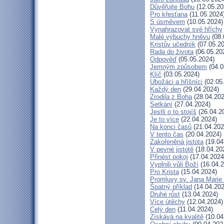
Důvěřujte Bohu
(12.05.20
Pro křesťana
(11.05.2024
S úsměvem
(10.05.2024)
Vynahrazovat své hříchy
Malé výbuchy hněvu
(08.
Kristův učedník
(07.05.20
Rada do života
(06.05.20
Odpověď
(05.05.2024)
Jemným způsobem
(04.0
Klíč
(03.05.2024)
Ubožáci a hříšníci
(02.05
Každý den
(29.04.2024)
Zrodila z Boha
(28.04.202
Setkání
(27.04.2024)
Jestli o to stojíš
(26.04.2
Je to více
(22.04.2024)
Na konci časů
(21.04.202
V tento čas
(20.04.2024)
Zakořeněná jistota
(19.04
V pevné jistotě
(18.04.20
Přinést pokoj
(17.04.2024
Vyplnili vůli Boží
(16.04.2
Pro Krista
(15.04.2024)
Promluvy sv. Jana Marie 
Špatný příklad
(14.04.202
Druhé růst
(13.04.2024)
Více útěchy
(12.04.2024)
Celý den
(11.04.2024)
Získává na kvalitě
(10.04