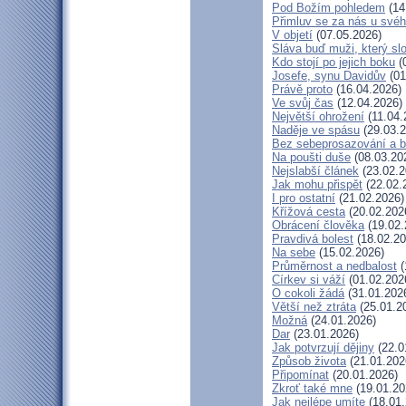
Pod Božím pohledem
(14
Přimluv se za nás u své
V objetí
(07.05.2026)
Sláva buď muži, který sl
Kdo stojí po jejich boku
(
Josefe, synu Davidův
(01
Právě proto
(16.04.2026)
Ve svůj čas
(12.04.2026)
Největší ohrožení
(11.04.
Naděje ve spásu
(29.03.2
Bez sebeprosazování a be
Na poušti duše
(08.03.20
Nejslabší článek
(23.02.2
Jak mohu přispět
(22.02.
I pro ostatní
(21.02.2026)
Křížová cesta
(20.02.202
Obrácení člověka
(19.02.
Pravdivá bolest
(18.02.20
Na sebe
(15.02.2026)
Průměrnost a nedbalost
(
Církev si váží
(01.02.202
O cokoli žádá
(31.01.202
Větší než ztráta
(25.01.2
Možná
(24.01.2026)
Dar
(23.01.2026)
Jak potvrzují dějiny
(22.0
Způsob života
(21.01.202
Připomínat
(20.01.2026)
Zkroť také mne
(19.01.20
Jak nejlépe umíte
(18.01.