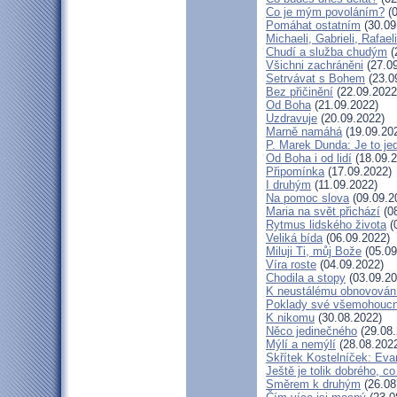
Co je mým povoláním?
(0
Pomáhat ostatním
(30.09
Michaeli, Gabrieli, Rafaeli
Chudí a služba chudým
(
Všichni zachráněni
(27.09
Setrvávat s Bohem
(23.0
Bez přičinění
(22.09.2022
Od Boha
(21.09.2022)
Uzdravuje
(20.09.2022)
Marně namáhá
(19.09.20
P. Marek Dunda: Je to je
Od Boha i od lidí
(18.09.2
Připomínka
(17.09.2022)
I druhým
(11.09.2022)
Na pomoc slova
(09.09.2
Maria na svět přichází
(08
Rytmus lidského života
(
Veliká bída
(06.09.2022)
Miluji Ti, můj Bože
(05.09
Víra roste
(04.09.2022)
Chodila a stopy
(03.09.20
K neustálému obnovován
Poklady své všemohoucn
K nikomu
(30.08.2022)
Něco jedinečného
(29.08.
Mýlí a nemýlí
(28.08.202
Skřítek Kostelníček: Evan
Ještě je tolik dobrého, co
Směrem k druhým
(26.08