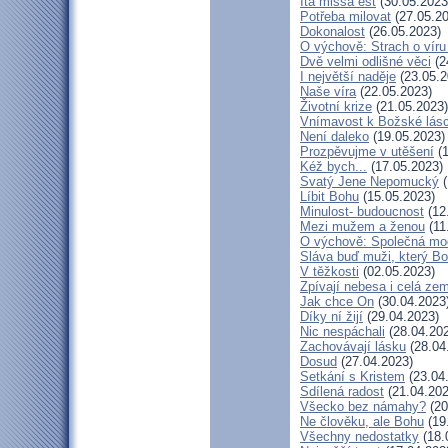
Ita missa est
(30.05.2023
Potřeba milovat
(27.05.20
Dokonalost
(26.05.2023)
O výchově: Strach o víru d
Dvě velmi odlišné věci
(2
I největší naděje
(23.05.2
Naše víra
(22.05.2023)
Životní krize
(21.05.2023)
Vnímavost k Božské lásc
Není daleko
(19.05.2023)
Prozpěvujme v utěšení
(1
Kéž bych...
(17.05.2023)
Svatý Jene Nepomucký
(
Líbit Bohu
(15.05.2023)
Minulost- budoucnost
(12
Mezi mužem a ženou
(11
O výchově: Společná modl
Sláva buď muži, který Bo
V těžkosti
(02.05.2023)
Zpívají nebesa i celá ze
Jak chce On
(30.04.2023
Díky ní žijí
(29.04.2023)
Nic nespáchali
(28.04.20
Zachovávají lásku
(28.04
Dosud
(27.04.2023)
Setkání s Kristem
(23.04
Sdílená radost
(21.04.202
Všecko bez námahy?
(20
Ne člověku, ale Bohu
(19
Všechny nedostatky
(18.