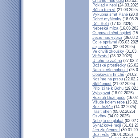
Chráníš mou duši
(25.03.
Poklad v nebi
(24.03.202
Bůh o tom ví
(21.03.2025
Výkupná smrt Páně
(20.0
Dobré myšlenky
(18.03.2
Děti Boží
(17.03.2025)
Nebeská míza
(16.03.202
Ospravedlnění najdeš
(15
Ježíš nás vybízí
(06.03.2
Co je správné
(05.03.202
Jejich věci
(02.03.2025)
Ve chvíli zkoušky
(01.03.
Vítězství
(28.02.2025)
U toho to začíná
(27.02.2
Božské prostředky
(26.02
Natolik všemohoucí
(25.0
Opakování hříchů
(24.02.
Nosíme na prsou
(22.02.
Sklíčenost
(21.02.2025)
Přiblíží tě k Bohu
(19.02.
Vybojovat
(18.02.2025)
Rozsah Boží péče
(16.02
Všude kolem tebe
(15.02
Bez Ježíše
(14.02.2025)
Hasit oheň
(05.02.2025)
Ozvěny
(04.02.2025)
Nebojte se plakat
(03.02.
Synáčkové moji
(31.01.2
Jen zkušeností
(30.01.20
Boží vůle
(29.01.2025)