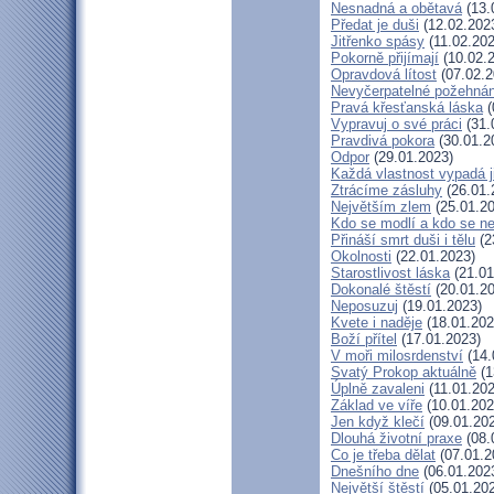
Nesnadná a obětavá
(13.
Předat je duši
(12.02.202
Jitřenko spásy
(11.02.202
Pokorně přijímají
(10.02.
Opravdová lítost
(07.02.2
Nevyčerpatelné požehnán
Pravá křesťanská láska
(
Vypravuj o své práci
(31.
Pravdivá pokora
(30.01.2
Odpor
(29.01.2023)
Každá vlastnost vypadá j
Ztrácíme zásluhy
(26.01.
Největším zlem
(25.01.20
Kdo se modlí a kdo se n
Přináší smrt duši i tělu
(2
Okolnosti
(22.01.2023)
Starostlivost láska
(21.01
Dokonalé štěstí
(20.01.20
Neposuzuj
(19.01.2023)
Kvete i naděje
(18.01.202
Boží přítel
(17.01.2023)
V moři milosrdenství
(14.
Svatý Prokop aktuálně
(1
Úplně zavaleni
(11.01.202
Základ ve víře
(10.01.202
Jen když klečí
(09.01.20
Dlouhá životní praxe
(08.
Co je třeba dělat
(07.01.2
Dnešního dne
(06.01.202
Největší štěstí
(05.01.20