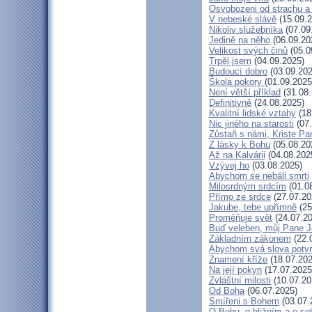
Osvobozeni od strachu a
V nebeské slávě
(15.09.2
Nikoliv služebníka
(07.09
Jedině na něho
(06.09.20
Velikost svých činů
(05.0
Trpěl jsem
(04.09.2025)
Budoucí dobro
(03.09.202
Škola pokory
(01.09.2025
Není větší příklad
(31.08.
Definitivně
(24.08.2025)
Kvalitní lidské vztahy
(18
Nic jiného na starosti
(07.
Zůstaň s námi, Kriste Pa
Z lásky k Bohu
(05.08.20
Až na Kalvárii
(04.08.202
Vzývej ho
(03.08.2025)
Abychom se nebáli smrti
Milosrdným srdcím
(01.0
Přímo ze srdce
(27.07.20
Jakube, tebe upřímně
(25
Proměňuje svět
(24.07.20
Buď veleben, můj Pane Je
Základním zákonem
(22.
Abychom svá slova potvrd
Znamení kříže
(18.07.202
Na její pokyn
(17.07.2025
Zvláštní milosti
(10.07.20
Od Boha
(06.07.2025)
Smířeni s Bohem
(03.07.
O Bohu, o bližním a o so