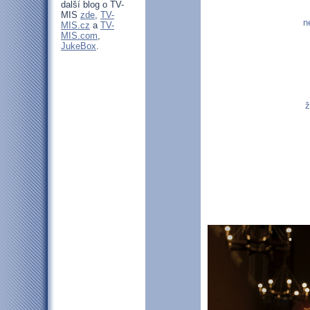
další blog o TV-
MIS
zde
,
TV-
n
MIS.cz
a
TV-
MIS.com
,
JukeBox
.
ž