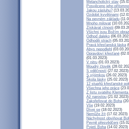
Melancholický stav
(15.0
Posvěceno jeho přítomno
Jakou zásluhu?
(13.03.20
Ozdobit kvvětinami
(12.0
Na pevném základu
(11.0
Mnoho milovat
(10.03.20
Získávat ctnosti
(09.03.2
Všichni jsou Božím obra
Odhoď daleko
(06.03.202
Odhodili strach
(05.03.20
Pravá křesťanská láska
(
Abys nepodlehl
(03.03.20
Opravdoví křesťané
(02.0
(01.03.2023)
V nitru
(01.03.2023)
Moudrý člověk
(28.02.20
S vděčností
(27.02.2023)
S výjimkou
(26.02.2023)
Škola lásky
(25.02.2023)
12 stupňů křesťanské po
Všechna jeho práce
(23.0
Z listu svatého Klementa 
Až narostou
(21.02.2023)
Zakořeňovat do Boha
(20
Vše
(19.02.2023)
Dívej se
(18.02.2023)
Nemůže žít
(17.02.2023)
Náchylnost obviňovat Bo
Pevně přesvědčeni
(15.0
Pojetí Boha
(14.02.2023)