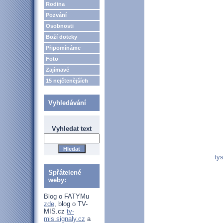
Rodina
Pozvání
Osobnosti
Boží doteky
Připomínáme
Foto
Zajímavé
15 nejčtenějších
Vyhledávání
Vyhledat text
ty
Spřátelené
weby:
Blog o FATYMu
zde
, blog o TV-
MIS.cz
tv-
mis.signaly.cz
a