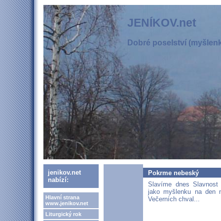
JENÍKOV.net
Dobré poselství (myšlenka
jenikov.net
Pokrme nebeský
nabízí:
Slavíme dnes Slavnost
jako myšlenku na den 
Hlavní strana
Večerních chval...
www.jenikov.net
Liturgický rok