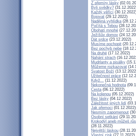
Z přemíry lásky
(02.01.20
Byli svědky?
(31.12.2022
Každý věřící
(30.12.2022
Bojovat
(29.12.2022)
Nadějná vyhlídka
(28.12.
Počítá s Tebou
(28.12.20
Obohatí mnohé
(27.12.20
Ježíšův domov
(24.12.20
Dát srdce
(23.12.2022)
Musíme pochopit
(20.12.
Bez pochyb nebe
(18.12.
Na druhé
(17.12.2022)
Nahání strach
(16.12.202
Mudrlanty a pisálky
(15.1
Můžeme rozkazovat
(14.
Svatost Boží
(13.12.2022
Užitečnost práce
(12.12.
Když...
(11.12.2022)
Nekonečná hodnota
(09.1
Cesta
(06.12.2022)
Na kolenou
(05.12.2022)
Bez lásky
(04.12.2022)
Záležitost jiných lidí
(03.1
Jak přemoci
(01.12.2022)
Nesmím zapomenout
(30
Osobní setkání
(29.11.20
Krokodýl aneb můžeš růst
(28.11.2022)
Největší láskou
(28.11.20
Vlastní zisk
(27.11.2022)