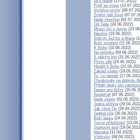
Je-li nutné
(13.07.2022)
Pojď se mnou
(12.07.202
Vichřice pýchy
(08.07.20
Změní náš život
(07.07.2
Nade všechno
(01.07.202
Od Tebe
(24.06.2022)
Mnozí žijí v omylu
(23.06
Násilím
(19.06.2022)
Srdcím Ježíše a Marie
(1
Boží stvoření
(11.06.2022
K Bohu
(10.06.2022)
Na sklonku
(04.06.2022)
S někým být
(31.05.2022
Plním slib
(24.05.2022)
Hledět k Bohu
(22.05.202
Základ všeho
(18.05.2022
To, co nemáš
(17.05.202
Chvalozpěv na dobrotu B
Příběh lásky pro zamilov
Darem pro bližní
(10.05.2
Společně
(07.05.2022)
Nade všemi
(02.05.2022)
Jedna příčina
(29.04.2022
Jak chce On
(28.04.2022
Jediná síla
(26.04.2022)
Boží lásku
(24.04.2022)
Tisíce příležitostí
(23.04.
Startovní bod
(19.04.2022
Námaha
(11.04.2022)
Vítězství
(08.04.2022)