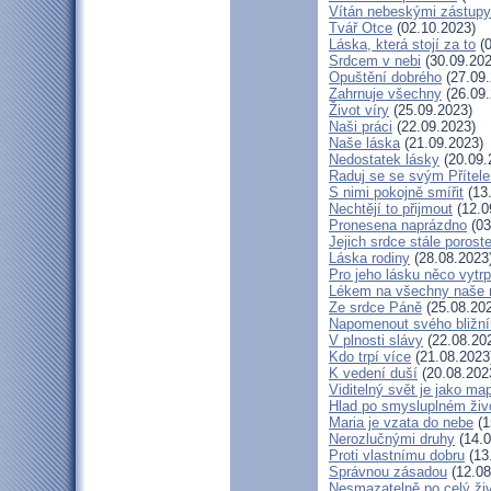
Vítán nebeskými zástupy
Tvář Otce
(02.10.2023)
Láska, která stojí za to
(0
Srdcem v nebi
(30.09.202
Opuštění dobrého
(27.09.
Zahrnuje všechny
(26.09.
Život víry
(25.09.2023)
Naši práci
(22.09.2023)
Naše láska
(21.09.2023)
Nedostatek lásky
(20.09.
Raduj se se svým Přítel
S nimi pokojně smířit
(13
Nechtějí to přijmout
(12.0
Pronesena naprázdno
(03
Jejich srdce stále porost
Láska rodiny
(28.08.2023
Pro jeho lásku něco vytrp
Lékem na všechny naše 
Ze srdce Páně
(25.08.20
Napomenout svého bližn
V plnosti slávy
(22.08.20
Kdo trpí více
(21.08.2023
K vedení duší
(20.08.202
Viditelný svět je jako ma
Hlad po smysluplném živ
Maria je vzata do nebe
(1
Nerozlučnými druhy
(14.0
Proti vlastnímu dobru
(13
Správnou zásadou
(12.08
Nesmazatelně po celý ži