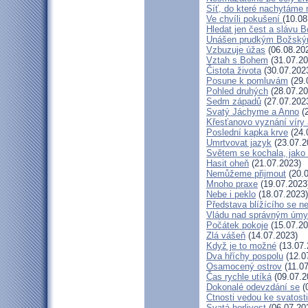
Síť, do které nachytáme 
Ve chvíli pokušení
(10.08
Hledat jen čest a slávu B
Unášen prudkým Božský
Vzbuzuje úžas
(06.08.20
Vztah s Bohem
(31.07.20
Čistota života
(30.07.202
Posune k pomluvám
(29.
Pohled druhých
(28.07.20
Sedm západů
(27.07.202
Svatý Jáchyme a Anno
(2
Křesťanovo vyznání víry 
Poslední kapka krve
(24.
Umrtvovat jazyk
(23.07.2
Světem se kochala, jako 
Hasit oheň
(21.07.2023)
Nemůžeme přijmout
(20.0
Mnoho praxe
(19.07.2023
Nebe i peklo
(18.07.2023)
Představa blížícího se n
Vládu nad správným úm
Počátek pokoje
(15.07.20
Zlá vášeň
(14.07.2023)
Když je to možné
(13.07.
Dva hříchy pospolu
(12.0
Osamocený ostrov
(11.07
Čas rychle utíká
(09.07.2
Dokonalé odevzdání se
(
Ctnosti vedou ke svatosti
Svatá horlivost
(06.07.20