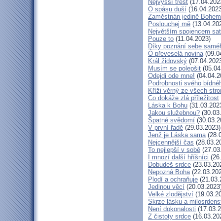
Nejvyšší trest
(17.04.202
O spásu duší
(16.04.2023
Zaměstnán jedině Bohem
Poslouchej mě
(13.04.20
Největším spojencem sa
Pouze to
(11.04.2023)
Díky poznání sebe samé
Ó převeselá novina
(09.0
Král židovský
(07.04.202
Musím se polepšit
(05.04
Odejdi ode mne!
(04.04.2
Podrobnosti svého bídnéh
Kříži věrný ze všech str
Co dokáže zlá příležitost
Láska k Bohu
(31.03.202
Jakou služebnou?
(30.03
Špatné svědomí
(30.03.2
V první řadě
(29.03.2023)
Jenž je Láska sama
(28.
Nejcennější čas
(28.03.2
To nejlepší v sobě
(27.03
I mnozí další hříšníci
(26
Dobudeš srdce
(23.03.20
Nepozná Boha
(22.03.20
Plodí a ochraňuje
(21.03.
Jedinou věcí
(20.03.2023
Velké zlodějství
(19.03.2
Skrze lásku a milosrdens
Není dokonalosti
(17.03.2
Z čistoty srdce
(16.03.20