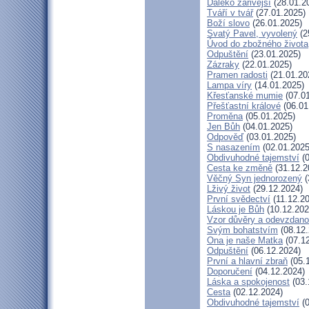
Daleko zářivější
(28.01.2
Tváří v tvář
(27.01.2025)
Boží slovo
(26.01.2025)
Svatý Pavel, vyvolený
(2
Úvod do zbožného života
Odpuštění
(23.01.2025)
Zázraky
(22.01.2025)
Pramen radosti
(21.01.20
Lampa víry
(14.01.2025)
Křesťanské mumie
(07.01
Přešťastní králové
(06.01
Proměna
(05.01.2025)
Jen Bůh
(04.01.2025)
Odpověď
(03.01.2025)
S nasazením
(02.01.2025
Obdivuhodné tajemství
(0
Cesta ke změně
(31.12.2
Věčný Syn jednorozený
(
Lživý život
(29.12.2024)
První svědectví
(11.12.2
Láskou je Bůh
(10.12.202
Vzor důvěry a odevzdano
Svým bohatstvím
(08.12.
Ona je naše Matka
(07.12
Odpuštění
(06.12.2024)
První a hlavní zbraň
(05.
Doporučení
(04.12.2024)
Láska a spokojenost
(03.
Cesta
(02.12.2024)
Obdivuhodné tajemství
(0