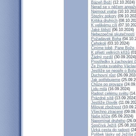
Bázeň Boží
(12.10.2024)
Nerad se v něčem angaž
Najmout vraha
(10.10.202
Stezky pokory
(09.10.202
Kritika druhých
(08.10.20
K velikému cíli
(07.10.20
Jaké štěstí
(06.10.2024)
Nebezpečné skutečnosti
Požadavek Boha
(04.10.
Čehokoli
(03.10.2024)
Činíme tobě, Pane Bože,
K přijetí velkých křížů
(01
Žádný rozdíl
(30.09.2024)
Prostředky k zachování č
Ze života svatého Václa
Jestliže se neopře o Boh
Duchovní růst
(26.09.202
Jak potřebujeme
(25.09.2
Chůze po provaze
(24.09
Lidu milá
(16.09.2024)
Radost celému světu
(14
Prázdné sítě
(13.09.2024
Jestliže člověk
(11.09.20
Milovat zbožnost
(10.09.
Všechno ztracené
(09.09
Naše kříže
(05.09.2024)
Napomínat druhého
(26.0
Spočívá Ježíš
(25.08.202
Úzká cesta do radosti
(24
Polibek lásky od Ježíše
(