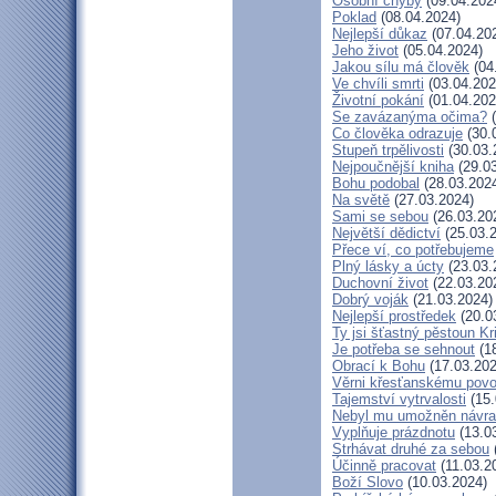
Osobní chyby
(09.04.202
Poklad
(08.04.2024)
Nejlepší důkaz
(07.04.20
Jeho život
(05.04.2024)
Jakou sílu má člověk
(04
Ve chvíli smrti
(03.04.202
Životní pokání
(01.04.202
Se zavázanýma očima?
(
Co člověka odrazuje
(30.
Stupeň trpělivosti
(30.03.
Nejpoučnější kniha
(29.03
Bohu podobal
(28.03.202
Na světě
(27.03.2024)
Sami se sebou
(26.03.20
Největší dědictví
(25.03.
Přece ví, co potřebujeme
Plný lásky a úcty
(23.03.
Duchovní život
(22.03.20
Dobrý voják
(21.03.2024)
Nejlepší prostředek
(20.0
Ty jsi šťastný pěstoun Kr
Je potřeba se sehnout
(18
Obrací k Bohu
(17.03.202
Věrni křesťanskému povo
Tajemství vytrvalosti
(15.
Nebyl mu umožněn návra
Vyplňuje prázdnotu
(13.0
Strhávat druhé za sebou
Účinně pracovat
(11.03.2
Boží Slovo
(10.03.2024)