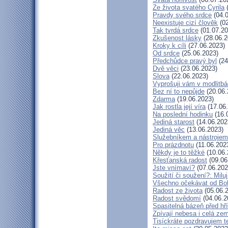
Ze života svatého Cyrila
(
Pravdy svého srdce
(04.0
Neexistuje cizí člověk
(02
Tak tvrdá srdce
(01.07.20
Zkušenost lásky
(28.06.2
Kroky k cíli
(27.06.2023)
Od srdce
(25.06.2023)
Předchůdce pravý byl
(24
Dvě věci
(23.06.2023)
Slova
(22.06.2023)
Vyprošuji vám v modlitb
Bez ní to nepůjde
(20.06.
Zdarma
(19.06.2023)
Jak rostla její víra
(17.06
Na poslední hodinku
(16.
Jediná starost
(14.06.202
Jediná věc
(13.06.2023)
Služebníkem a nástrojem
Pro prázdnotu
(11.06.202
Někdy je to těžké
(10.06.
Křesťanská radost
(09.06
Jste vnímaví?
(07.06.202
Soužití či soužení?: Miluj
Všechno očekávat od Bo
Radost ze života
(05.06.
Radost svědomí
(04.06.2
Spasitelná bázeň před h
Zpívají nebesa i celá ze
Tisíckráte pozdravujem t