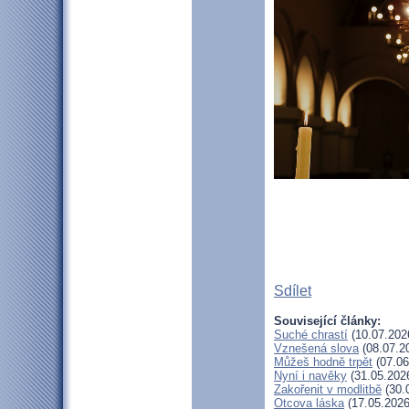
Sdílet
Související články:
Suché chrastí
(10.07.202
Vznešená slova
(08.07.2
Můžeš hodně trpět
(07.06
Nyní i navěky
(31.05.202
Zakořenit v modlitbě
(30.
Otcova láska
(17.05.2026