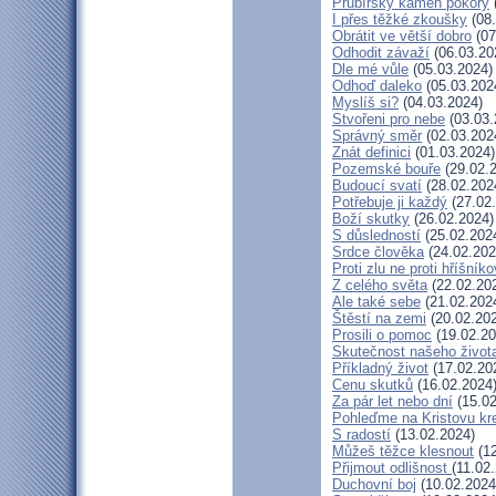
Prubířský kámen pokory
I přes těžké zkoušky
(08.
Obrátit ve větší dobro
(07
Odhodit závaží
(06.03.20
Dle mé vůle
(05.03.2024)
Odhoď daleko
(05.03.202
Myslíš si?
(04.03.2024)
Stvořeni pro nebe
(03.03.
Správný směr
(02.03.202
Znát definici
(01.03.2024)
Pozemské bouře
(29.02.
Budoucí svatí
(28.02.202
Potřebuje ji každý
(27.02
Boží skutky
(26.02.2024)
S důsledností
(25.02.202
Srdce člověka
(24.02.202
Proti zlu ne proti hříšníko
Z celého světa
(22.02.20
Ale také sebe
(21.02.202
Štěstí na zemi
(20.02.20
Prosili o pomoc
(19.02.20
Skutečnost našeho život
Příkladný život
(17.02.20
Cenu skutků
(16.02.2024
Za pár let nebo dní
(15.02
Pohleďme na Kristovu kr
S radostí
(13.02.2024)
Můžeš těžce klesnout
(12
Přijmout odlišnost
(11.02
Duchovní boj
(10.02.2024