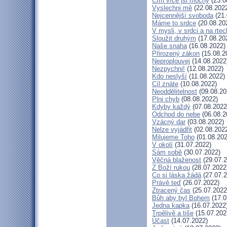
Čím více jsi mocný
(23.0
Vyslechni mě
(22.08.202
Nejcennější svoboda
(21.
Máme to srdce
(20.08.20
V mysli, v srdci a na rtec
Sloužit druhým
(17.08.20
Naše snaha
(16.08.2022)
Přirozený zákon
(15.08.2
Neproplouvej
(14.08.2022
Nezpychni!
(12.08.2022)
Kdo neslyší
(11.08.2022)
Cíl znáte
(10.08.2022)
Neoddělitelnost
(09.08.20
Plni chyb
(08.08.2022)
Kdyby každý
(07.08.2022
Odchod do nebe
(06.08.2
Vzácný dar
(03.08.2022)
Nelze vyjádřit
(02.08.202
Milujeme Toho
(01.08.202
V okolí
(31.07.2022)
Sám sobě
(30.07.2022)
Věčná blaženost
(29.07.2
Z Boží rukou
(28.07.2022
Co si láska žádá
(27.07.2
Právě teď
(26.07.2022)
Ztracený čas
(25.07.2022
Bůh aby byl Bohem
(17.0
Jedna kapka
(16.07.2022
Trpělivě a tiše
(15.07.202
Účast
(14.07.2022)