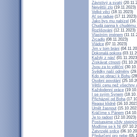
Závistivý a svatý
(20.11.
Největší zlo
(19.11.2023)
Velké věci
(18.11.2023)
Ať se raduje
(17.11.2023)
Jako bys mu nabízel
(16.
Chudá panna k chudému 
Rozlišování
(12.11.2023)
Vlastním jménem
(11.11.
Zrcadlo
(08.11.2023)
Vládce
(07.11.2023)
Jim v tom brání
(04.11.20
Dokonalá pokora
(03.11.2
Každý z nás!
(01.11.2023
Získávat ctnosti
(31.10.2
Jsou za to vděční
(30.10
Svědky naší odměny
(29
Kdo se obrací k Bohu
(28
Osobní povolání
(25.10.2
Větší cenu než všechny 
Každodenní práce
(19.10
I se svým Synem
(18.10.
Přicházejí od Boha
(17.10
Reaguj klidně
(16.10.2023
Umět žasnout
(15.10.202
Kráčíme s Pánem
(14.10
Je to radost
(12.10.2023)
Postupujme vždy stejný
Modlíme se k Ní
(07.10.2
Zatvrzelé srdce
(06.10.20
Předurčení pro nebe
(05.