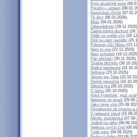
Kým skutečně jsme
(09.0
Porážky i utrpení
(08.01.2
Neexistuje chvíle
(07.01.2
Tři divy
(06.01.2026)
Mráz
(04.01.2026)
Odpovědnost
(29.12.2025
Žádná lidská blízkost
(28.
Vidět ve světle víry
(26.12
Dítě se nám narodilo
(25.1
Pokorné vůči Němu
(23.12
Není to ona
(22.12.2025)
Není schopen
(16.12.2025
Pán přichází
(30.11.2025)
Snášet bližního
(30.10.20
Matka nepolevila
(24.10.2
Definice
(23.10.2025)
Jenom pro Tebe
(22.10.20
Stejně nemožné
(15.10.20
Dětská hra
(06.10.2025)
O lásku
(05.10.2025)
Když František, muž svat
Nebojme se prosit
(29.09.
Jako moje víra
(25.09.202
Osvobozeni od strachu a 
V nebeské slávě
(15.09.2
Nikoliv služebníka
(07.09.
Jedině na něho
(06.09.202
Velikost svých činů
(05.09
Trpěl jsem
(04.09.2025)
Budoucí dobro
(03.09.202