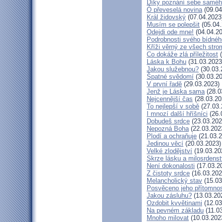
Díky poznání sebe samé
Ó převeselá novina
(09.04
Král židovský
(07.04.2023
Musím se polepšit
(05.04.
Odejdi ode mne!
(04.04.20
Podrobnosti svého bídnéh
Kříži věrný ze všech stro
Co dokáže zlá příležitost
(
Láska k Bohu
(31.03.2023
Jakou služebnou?
(30.03.
Špatné svědomí
(30.03.20
V první řadě
(29.03.2023)
Jenž je Láska sama
(28.0
Nejcennější čas
(28.03.20
To nejlepší v sobě
(27.03.
I mnozí další hříšníci
(26.
Dobudeš srdce
(23.03.202
Nepozná Boha
(22.03.202
Plodí a ochraňuje
(21.03.2
Jedinou věcí
(20.03.2023)
Velké zlodějství
(19.03.20
Skrze lásku a milosrdenst
Není dokonalosti
(17.03.2
Z čistoty srdce
(16.03.202
Melancholický stav
(15.03
Posvěceno jeho přítomnos
Jakou zásluhu?
(13.03.20
Ozdobit kvvětinami
(12.03
Na pevném základu
(11.0
Mnoho milovat
(10.03.202