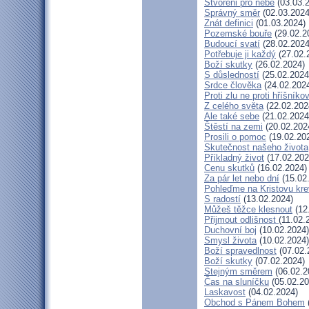
Stvořeni pro nebe
(03.03.
Správný směr
(02.03.2024
Znát definici
(01.03.2024)
Pozemské bouře
(29.02.2
Budoucí svatí
(28.02.2024
Potřebuje ji každý
(27.02.
Boží skutky
(26.02.2024)
S důsledností
(25.02.2024
Srdce člověka
(24.02.202
Proti zlu ne proti hříšníkov
Z celého světa
(22.02.202
Ale také sebe
(21.02.2024
Štěstí na zemi
(20.02.202
Prosili o pomoc
(19.02.20
Skutečnost našeho života
Příkladný život
(17.02.202
Cenu skutků
(16.02.2024)
Za pár let nebo dní
(15.02
Pohleďme na Kristovu kre
S radostí
(13.02.2024)
Můžeš těžce klesnout
(12
Přijmout odlišnost
(11.02.
Duchovní boj
(10.02.2024)
Smysl života
(10.02.2024)
Boží spravedlnost
(07.02.
Boží skutky
(07.02.2024)
Stejným směrem
(06.02.2
Čas na sluníčku
(05.02.20
Laskavost
(04.02.2024)
Obchod s Pánem Bohem