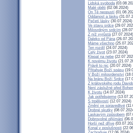
Lidská svoboda
(03.08.20
Malé oběti
(02.08.2024)
On Tě neopustí
(01.08.20
Oddanost a lásku
(31.07.
Pečetí lásky
(30.07.2024)
Ve stavu srdce
(29.07.202
Milosrdným srdcím
(28.07
Z níž vyrůstá
(27.07.2024
Daleko od Pána
(26.07.20
Máme všechno
(25.07.20
Ten rozdíl
(24.07.2024)
Celý život
(23.07.2024)
Klepat na nebe
(22.07.202
K novému životu
(21.07.2
Právě to nic
(20.07.2024)
Přitahuje Boží spásu
(19.
V Boží milosrdenství
(18.
Na bránu Boží Srdce
(17.
Z královského rodu David
Není záslužné před Bohe
K životu
(14.07.2024)
Jak potřebujeme
(13.07.2
S trpělivostí
(12.07.2024)
Změní ve spravedlivé
(11.
Drobné skutky
(08.07.202
Laskavým způsobem
(07.
Dobrovolné přijímání
(06.0
Horší než dříve
(03.07.20
Konal v poslušnosti
(22.06
Zachraňuje
(12.06.2024)