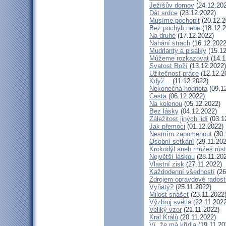
Ježíšův domov
(24.12.20
Dát srdce
(23.12.2022)
Musíme pochopit
(20.12.2
Bez pochyb nebe
(18.12.2
Na druhé
(17.12.2022)
Nahání strach
(16.12.2022
Mudrlanty a pisálky
(15.12
Můžeme rozkazovat
(14.1
Svatost Boží
(13.12.2022)
Užitečnost práce
(12.12.2
Když...
(11.12.2022)
Nekonečná hodnota
(09.1
Cesta
(06.12.2022)
Na kolenou
(05.12.2022)
Bez lásky
(04.12.2022)
Záležitost jiných lidí
(03.1
Jak přemoci
(01.12.2022)
Nesmím zapomenout
(30.
Osobní setkání
(29.11.202
Krokodýl aneb můžeš růst:
Největší láskou
(28.11.20
Vlastní zisk
(27.11.2022)
Každodenní všedností
(26
Zdrojem opravdové radosti
Vyňatý?
(25.11.2022)
Milost snášet
(23.11.2022
Výzbroj světla
(22.11.2022
Veliký vzor
(21.11.2022)
Král Králů
(20.11.2022)
Ví, že má křídla
(19.11.20