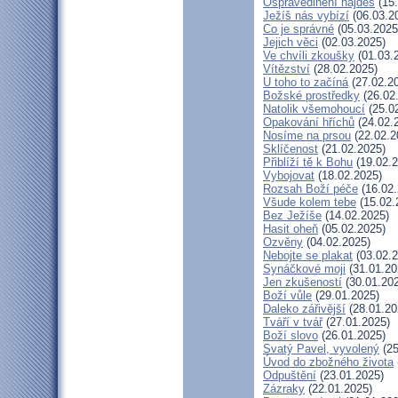
Ospravedlnění najdeš
(15.
Ježíš nás vybízí
(06.03.2
Co je správné
(05.03.2025
Jejich věci
(02.03.2025)
Ve chvíli zkoušky
(01.03.
Vítězství
(28.02.2025)
U toho to začíná
(27.02.2
Božské prostředky
(26.02
Natolik všemohoucí
(25.0
Opakování hříchů
(24.02.
Nosíme na prsou
(22.02.2
Sklíčenost
(21.02.2025)
Přiblíží tě k Bohu
(19.02.2
Vybojovat
(18.02.2025)
Rozsah Boží péče
(16.02.
Všude kolem tebe
(15.02.
Bez Ježíše
(14.02.2025)
Hasit oheň
(05.02.2025)
Ozvěny
(04.02.2025)
Nebojte se plakat
(03.02.2
Synáčkové moji
(31.01.20
Jen zkušeností
(30.01.20
Boží vůle
(29.01.2025)
Daleko zářivější
(28.01.20
Tváří v tvář
(27.01.2025)
Boží slovo
(26.01.2025)
Svatý Pavel, vyvolený
(25
Úvod do zbožného života
Odpuštění
(23.01.2025)
Zázraky
(22.01.2025)