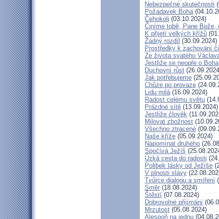
Nebezpečné skutečnosti
(
Požadavek Boha
(04.10.2
Čehokoli
(03.10.2024)
Činíme tobě, Pane Bože, 
K přijetí velkých křížů
(01
Žádný rozdíl
(30.09.2024)
Prostředky k zachování či
Ze života svatého Václav
Jestliže se neopře o Boha
Duchovní růst
(26.09.2024
Jak potřebujeme
(25.09.2
Chůze po provaze
(24.09.
Lidu milá
(16.09.2024)
Radost celému světu
(14.
Prázdné sítě
(13.09.2024)
Jestliže člověk
(11.09.202
Milovat zbožnost
(10.09.2
Všechno ztracené
(09.09.
Naše kříže
(05.09.2024)
Napomínat druhého
(26.08
Spočívá Ježíš
(25.08.202
Úzká cesta do radosti
(24
Polibek lásky od Ježíše
(2
V plnosti slávy
(22.08.202
Tvůrce dialogu a smíření
(
Směr
(18.08.2024)
Štěstí
(07.08.2024)
Dobrovolné přijímání
(06.0
Mrzutost
(05.08.2024)
Alespoň na jednu
(04.08.2