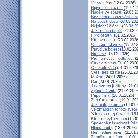
Ve svůj čas
(12.04.2026)
Největší ohrožení
(11.04.2
Naděje ve spásu
(29.03.2
Bez sebeprosazování a be
Na poušti duše
(08.03.202
Nejslabší článek
(23.02.2
Jak mohu přispět
(22.02.2
I pro ostatní
(21.02.2026)
Křížová cesta
(20.02.2026
Obrácení člověka
(19.02.
Pravdivá bolest
(18.02.20
Na sebe
(15.02.2026)
Průměrnost a nedbalost
(1
Církev si váží
(01.02.2026
O cokoli žádá
(31.01.2026
Větší než ztráta
(25.01.20
Možná
(24.01.2026)
Dar
(23.01.2026)
Jak potvrzují dějiny
(22.01
Způsob života
(21.01.2026
Připomínat
(20.01.2026)
Zkroť také mne
(19.01.20
Jak nejlépe umíte
(18.01.
Ve zmatcích tohoto světa
S láskou a trpělivostí
(16.
Kteří mi byli svěřeni
(15.0
Společně následovali Pán
Hledá osoby
(13.01.2026)
Není jediné řešení
(11.01.
Zkouška se sýrem
(10.01