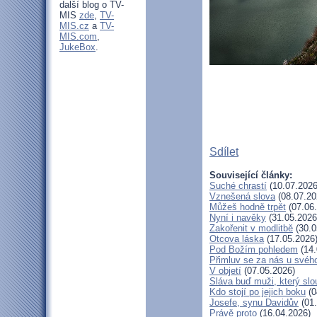
další blog o TV-
MIS
zde
,
TV-
MIS.cz
a
TV-
MIS.com
,
JukeBox
.
Sdílet
Související články:
Suché chrastí
(10.07.2026
Vznešená slova
(08.07.20
Můžeš hodně trpět
(07.06
Nyní i navěky
(31.05.2026
Zakořenit v modlitbě
(30.0
Otcova láska
(17.05.2026
Pod Božím pohledem
(14.
Přimluv se za nás u svéh
V objetí
(07.05.2026)
Sláva buď muži, který slo
Kdo stojí po jejich boku
(0
Josefe, synu Davidův
(01.
Právě proto
(16.04.2026)