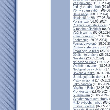
Vše překonat
(11.06.2024)
Jediný všední hřích
(10.06
Věrný svým slibům
(09.06
Dává naději
(08.06.2024)
Nejsladší Ježíši
(07.06.20
Po zásluze
(06.06.2024)
Přispívá k očistě srdce
(0
O mnoho důležitější
(04.0
Vůči bližnímu
(03.06.2024
Zvláštní milosti
(02.06.20
Zachraňuje
(29.05.2024)
Poznat vyvolené
(28.05.2
Přijímá stále novou sílu
(2
Závažnější a těžší
(26.05
Děláš-li to z lásky
(25.05.
Nezahálí
(20.05.2024)
Na našeho Pána
(19.05.2
Vnitřně i navenek
(18.05.2
Neobjevil ve skutcích
(17.
Dokonalá láska
(16.05.20
Uspokojují sebelásku
(15.
Pravý misionář
(14.05.202
Jako zahrada
(13.05.2024
Důvěřujte Bohu
(12.05.20
Pro křesťana
(11.05.2024)
S úsměvem
(10.05.2024)
Vynahrazovat své hříchy
(
Malé výbuchy hněvu
(08.0
Kristův učedník
(07.05.20
Rada do života
(06.05.202