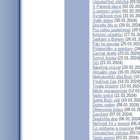
Uskutečňují zblízka
(03.0
V Pánově lásce
(02.02.20
S pomocí shůry
(01.02.20
Synáčkové moji
(31.01.20
Vidět dobro
(30.01.2024)
Dovolte Mu to
(29.01.2024
Pro celou společnost
(28.
Kristovi učedníci
(27.01.2
Setkání s Bohem
(26.01.2
Pán ho povolal
(25.01.202
Průpovídky a pomluvy
(24
Zavírat dveře
(23.01.2024
Smysl života
(22.01.2024)
Oči
(21.01.2024)
Náročná výzva!
(20.01.20
Aktuální stav
(16.01.2024
Nejkrásnější díla Boží
(15
Využívat čas
(14.01.2024
Trvale šťastný
(13.01.202
Nikdy nezapomínej
(12.01
Naše srdce
(11.01.2024)
Splnit Boží vůli
(10.01.202
Dobro rodiny
(09.01.2024)
Objevujme krásu
(08.01.2
Zavržení
(07.01.2024)
Dnešního dne
(06.01.2024
Nečinně žít v lenosti
(05.0
Co můžeme a musíme
(04
Uskutečňují zblízka
(03.0
Tento postoj
(03.01.2024)