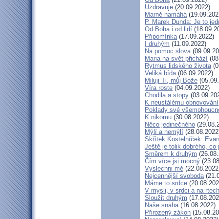
Uzdravuje
(20.09.2022)
Marně namáhá
(19.09.202
P. Marek Dunda: Je to jed
Od Boha i od lidí
(18.09.2
Připomínka
(17.09.2022)
I druhým
(11.09.2022)
Na pomoc slova
(09.09.20
Maria na svět přichází
(08
Rytmus lidského života
(0
Veliká bída
(06.09.2022)
Miluji Ti, můj Bože
(05.09
Víra roste
(04.09.2022)
Chodila a stopy
(03.09.20
K neustálému obnovování
Poklady své všemohoucno
K nikomu
(30.08.2022)
Něco jedinečného
(29.08.
Mýlí a nemýlí
(28.08.2022
Skřítek Kostelníček: Evang
Ještě je tolik dobrého, co
Směrem k druhým
(26.08.
Čím více jsi mocný
(23.08
Vyslechni mě
(22.08.2022
Nejcennější svoboda
(21.
Máme to srdce
(20.08.202
V mysli, v srdci a na rtec
Sloužit druhým
(17.08.202
Naše snaha
(16.08.2022)
Přirozený zákon
(15.08.20