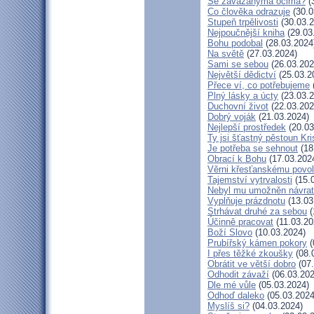
Se zavázanýma očima?
(
Co člověka odrazuje
(30.0
Stupeň trpělivosti
(30.03.2
Nejpoučnější kniha
(29.03
Bohu podobal
(28.03.2024
Na světě
(27.03.2024)
Sami se sebou
(26.03.202
Největší dědictví
(25.03.2
Přece ví, co potřebujeme
Plný lásky a úcty
(23.03.2
Duchovní život
(22.03.202
Dobrý voják
(21.03.2024)
Nejlepší prostředek
(20.03
Ty jsi šťastný pěstoun Kr
Je potřeba se sehnout
(18
Obrací k Bohu
(17.03.202
Věrni křesťanskému povol
Tajemství vytrvalosti
(15.
Nebyl mu umožněn návrat
Vyplňuje prázdnotu
(13.03
Strhávat druhé za sebou
(
Účinně pracovat
(11.03.20
Boží Slovo
(10.03.2024)
Prubířský kámen pokory
(
I přes těžké zkoušky
(08.
Obrátit ve větší dobro
(07.
Odhodit závaží
(06.03.202
Dle mé vůle
(05.03.2024)
Odhoď daleko
(05.03.2024
Myslíš si?
(04.03.2024)