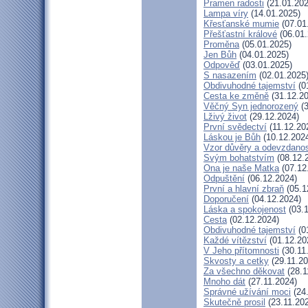
Pramen radosti
(21.01.202
Lampa víry
(14.01.2025)
Křesťanské mumie
(07.01
Přešťastní králové
(06.01.
Proměna
(05.01.2025)
Jen Bůh
(04.01.2025)
Odpověď
(03.01.2025)
S nasazením
(02.01.2025
Obdivuhodné tajemství
(0
Cesta ke změně
(31.12.20
Věčný Syn jednorozený
(3
Lživý život
(29.12.2024)
První svědectví
(11.12.20
Láskou je Bůh
(10.12.202
Vzor důvěry a odevzdanos
Svým bohatstvím
(08.12.
Ona je naše Matka
(07.12
Odpuštění
(06.12.2024)
První a hlavní zbraň
(05.1
Doporučení
(04.12.2024)
Láska a spokojenost
(03.1
Cesta
(02.12.2024)
Obdivuhodné tajemství
(0
Každé vítězství
(01.12.20
V Jeho přítomnosti
(30.11
Skvosty a cetky
(29.11.20
Za všechno děkovat
(28.1
Mnoho dát
(27.11.2024)
Správné užívání moci
(24.
Skutečně prosil
(23.11.20