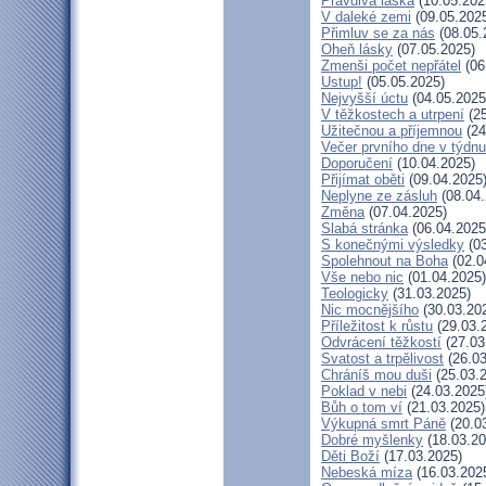
Pravdivá láska
(10.05.202
V daleké zemi
(09.05.202
Přimluv se za nás
(08.05.
Oheň lásky
(07.05.2025)
Zmenši počet nepřátel
(06
Ustup!
(05.05.2025)
Nejvyšší úctu
(04.05.2025
V těžkostech a utrpení
(25
Užitečnou a příjemnou
(24
Večer prvního dne v týdnu
Doporučení
(10.04.2025)
Přijímat oběti
(09.04.2025
Neplyne ze zásluh
(08.04.
Změna
(07.04.2025)
Slabá stránka
(06.04.2025
S konečnými výsledky
(03
Spolehnout na Boha
(02.0
Vše nebo nic
(01.04.2025)
Teologicky
(31.03.2025)
Nic mocnějšího
(30.03.20
Příležitost k růstu
(29.03.
Odvrácení těžkostí
(27.03
Svatost a trpělivost
(26.03
Chráníš mou duši
(25.03.
Poklad v nebi
(24.03.2025
Bůh o tom ví
(21.03.2025)
Výkupná smrt Páně
(20.0
Dobré myšlenky
(18.03.20
Děti Boží
(17.03.2025)
Nebeská míza
(16.03.202