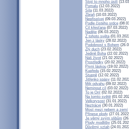
Stojí to mnoho úsilí
(13.03
Pomalu
(12.03.2022)
Síla
(11.03.2022)
Zbraň
(10.03.2022)
Nepřispívej
(09.03.2022)
Podle čistého srdce
(08.0
Cíl křesťana
(07.03.2022)
Naděje
(06.03.2022)
Z tohoto světa
(01.03.202
Jen z lásky
(28.02.2022)
Podobnost s Bohem
(26.0
Zlý duch
(23.02.2022)
Jedině Boha
(22.02.2022)
Náš život
(21.02.2022)
Prostředky
(20.02.2022)
První láskou
(19.02.2022)
Kupředu
(15.02.2022)
Stupně
(12.02.2022)
Jitřenko spásy
(11.02.202
Měj odvahu
(09.02.2022)
Neminout cíl
(03.02.2022)
To je On!
(02.02.2022)
Na tomto světě
(01.02.20
Velkorysost
(31.01.2022)
Neztrácej
(30.01.2022)
Most mezi nebem a zemí
Přinese plody
(27.01.2022
Je věrný svým slibům
(26
Plody modlitby
(25.01.202
Důvěrný vztah
(24.01.202