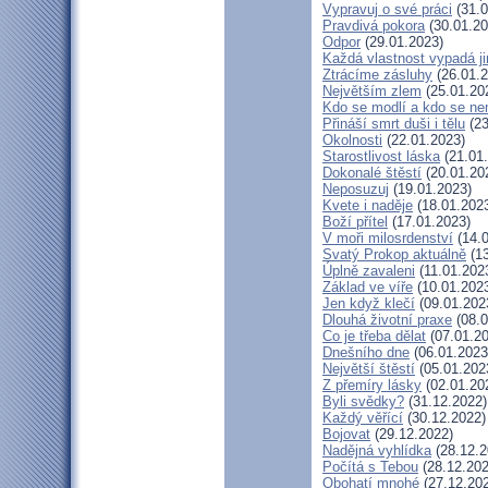
Vypravuj o své práci
(31.0
Pravdivá pokora
(30.01.20
Odpor
(29.01.2023)
Každá vlastnost vypadá j
Ztrácíme zásluhy
(26.01.2
Největším zlem
(25.01.20
Kdo se modlí a kdo se ne
Přináší smrt duši i tělu
(23
Okolnosti
(22.01.2023)
Starostlivost láska
(21.01
Dokonalé štěstí
(20.01.20
Neposuzuj
(19.01.2023)
Kvete i naděje
(18.01.202
Boží přítel
(17.01.2023)
V moři milosrdenství
(14.0
Svatý Prokop aktuálně
(13
Úplně zavaleni
(11.01.202
Základ ve víře
(10.01.202
Jen když klečí
(09.01.202
Dlouhá životní praxe
(08.0
Co je třeba dělat
(07.01.20
Dnešního dne
(06.01.2023
Největší štěstí
(05.01.202
Z přemíry lásky
(02.01.20
Byli svědky?
(31.12.2022)
Každý věřící
(30.12.2022)
Bojovat
(29.12.2022)
Nadějná vyhlídka
(28.12.2
Počítá s Tebou
(28.12.202
Obohatí mnohé
(27.12.20