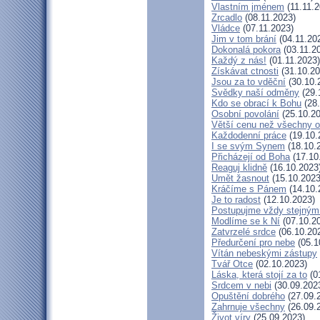
Vlastním jménem
(11.11.2
Zrcadlo
(08.11.2023)
Vládce
(07.11.2023)
Jim v tom brání
(04.11.20
Dokonalá pokora
(03.11.2
Každý z nás!
(01.11.2023)
Získávat ctnosti
(31.10.20
Jsou za to vděční
(30.10.
Svědky naší odměny
(29.
Kdo se obrací k Bohu
(28.
Osobní povolání
(25.10.20
Větší cenu než všechny o
Každodenní práce
(19.10.
I se svým Synem
(18.10.
Přicházejí od Boha
(17.10
Reaguj klidně
(16.10.2023
Umět žasnout
(15.10.2023
Kráčíme s Pánem
(14.10.
Je to radost
(12.10.2023)
Postupujme vždy stejný
Modlíme se k Ní
(07.10.2
Zatvrzelé srdce
(06.10.20
Předurčení pro nebe
(05.1
Vítán nebeskými zástupy
Tvář Otce
(02.10.2023)
Láska, která stojí za to
(0
Srdcem v nebi
(30.09.202
Opuštění dobrého
(27.09.
Zahrnuje všechny
(26.09.
Život víry
(25.09.2023)