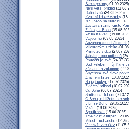
Škola pokory
(01.09.2025)
Není větší příklad
(31.08.
Definitivně
(24.08.2025)
Kvalitní lidské vztahy
(18.
Nic jiného na starosti
(07.
Zůstaň s námi, Kriste Pa
Z lásky k Bohu
(05.08.202
Až na Kalvárii
(04.08.2025
Vzývej ho
(03.08.2025)
Abychom se nebáli smrti
(
Milosrdným srdcím
(01.08
Přímo ze srdce
(27.07.20
Jakube, tebe upřímně
(25.
Proměňuje svět
(24.07.20
Buď veleben, můj Pane Je
Základním zákonem
(22.0
Abychom svá slova potvrdi
Znamení kříže
(18.07.202
Na její pokyn
(17.07.2025)
Zvláštní milosti
(10.07.20
Od Boha
(06.07.2025)
Smířeni s Bohem
(03.07.2
O Bohu, o bližním a o so
Líbit se Bohu
(29.06.2025
Volání
(19.06.2025)
Spatřit svět
(15.06.2025)
Trpělivost v utrpení
(20.05
Milost Eucharistie
(12.05.
Ve chvíli zkoušky
(11.05.