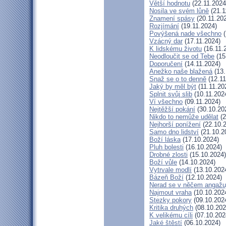
Větší hodnotu
(22.11.2024
Nosila ve svém lůně
(21.1
Znamení spásy
(20.11.20
Rozjímání
(19.11.2024)
Povýšená nade všechno
(
Vzácný dar
(17.11.2024)
K lidskému životu
(16.11.
Neodloučit se od Tebe
(15
Doporučení
(14.11.2024)
Anežko naše blažená
(13.
Snaž se o to denně
(12.11
Jaký by měl být
(11.11.20
Splnit svůj slib
(10.11.202
Ví všechno
(09.11.2024)
Nejtěžší pokání
(30.10.20
Nikdo to nemůže udělat
(2
Nejhorší ponížení
(22.10.
Samo dno lidství
(21.10.2
Boží láska
(17.10.2024)
Pluh bolesti
(16.10.2024)
Drobné zlosti
(15.10.2024)
Boží vůle
(14.10.2024)
Vytrvale modlí
(13.10.202
Bázeň Boží
(12.10.2024)
Nerad se v něčem angažu
Najmout vraha
(10.10.202
Stezky pokory
(09.10.202
Kritika druhých
(08.10.202
K velikému cíli
(07.10.202
Jaké štěstí
(06.10.2024)