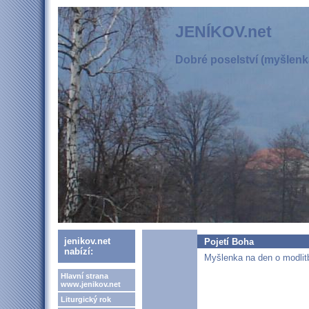
JENÍKOV.net
Dobré poselství (myšlenka
jenikov.net
Pojetí Boha
nabízí:
Myšlenka na den o modlitb
Hlavní strana
www.jenikov.net
Liturgický rok