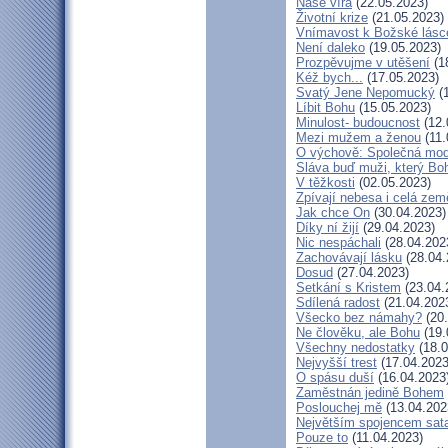
Naše víra
(22.05.2023)
Životní krize
(21.05.2023)
Vnímavost k Božské lásce
Není daleko
(19.05.2023)
Prozpěvujme v utěšení
(1
Kéž bych...
(17.05.2023)
Svatý Jene Nepomucký
(1
Líbit Bohu
(15.05.2023)
Minulost- budoucnost
(12.
Mezi mužem a ženou
(11.
O výchově: Společná modli
Sláva buď muži, který Boh
V těžkosti
(02.05.2023)
Zpívají nebesa i celá zem
Jak chce On
(30.04.2023)
Díky ní žijí
(29.04.2023)
Nic nespáchali
(28.04.202
Zachovávají lásku
(28.04.
Dosud
(27.04.2023)
Setkání s Kristem
(23.04.
Sdílená radost
(21.04.202
Všecko bez námahy?
(20.
Ne člověku, ale Bohu
(19.
Všechny nedostatky
(18.0
Nejvyšší trest
(17.04.2023
O spásu duší
(16.04.2023
Zaměstnán jedině Bohem
Poslouchej mě
(13.04.202
Největším spojencem sat
Pouze to
(11.04.2023)