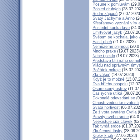
Posune k pomluvám
(29.0
Pohled druhých
(28.07.20
Sedm západů
(27.07.2023
Svatý Jáchyme a Anno
(2
Křesťanovo vyznání víry 
Poslední kapka krve
(24.0
Umrtvovat jazyk
(23.07.20
Světem se kochala, jako v
Hasit oheň
(21.07.2023)
Nemůžeme přijmout
(20.0
Mnoho praxe
(19.07.2023)
Nebe i peklo
(18.07.2023)
Představa blížícího se ne
Vládu nad správným úmy
Počátek pokoje
(15.07.20
Zlá vášeň
(14.07.2023)
Když je to možné
(13.07.
Dva hříchy pospolu
(12.07
Osamocený ostrov
(11.07
Čas rychle utíká
(09.07.20
Dokonalé odevzdání se
(0
Ctnosti vedou ke svatosti
Svatá horlivost
(06.07.202
Ze života svatého Cyrila
(
Pravdy svého srdce
(04.0
Neexistuje cizí člověk
(02
Tak tvrdá srdce
(01.07.20
Zkušenost lásky
(28.06.2
Kroky k cíli
(27.06.2023)