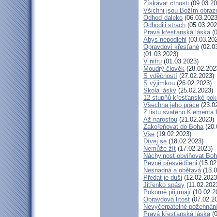
Získávat ctnosti
(09.03.20
Všichni jsou Božím obra
Odhoď daleko
(06.03.2023
Odhodili strach
(05.03.202
Pravá křesťanská láska
(0
Abys nepodlehl
(03.03.20
Opravdoví křesťané
(02.0
(01.03.2023)
V nitru
(01.03.2023)
Moudrý člověk
(28.02.202
S vděčností
(27.02.2023)
S výjimkou
(26.02.2023)
Škola lásky
(25.02.2023)
12 stupňů křesťanské pok
Všechna jeho práce
(23.0
Z listu svatého Klementa I
Až narostou
(21.02.2023)
Zakořeňovat do Boha
(20.
Vše
(19.02.2023)
Dívej se
(18.02.2023)
Nemůže žít
(17.02.2023)
Náchylnost obviňovat Bo
Pevně přesvědčeni
(15.02
Nesnadná a obětavá
(13.0
Předat je duši
(12.02.2023
Jitřenko spásy
(11.02.202
Pokorně přijímají
(10.02.2
Opravdová lítost
(07.02.2
Nevyčerpatelné požehnán
Pravá křesťanská láska
(0