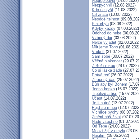
Neproplouvej
(14.08.2022)
Nezpychni!
(12.08.2022)
Kdo neslyší
(11.08.2022)
Cíl znáte
(10.08.2022)
Neoddělitelnost
(09.08.20
Plni chyb
(08.08.2022)
Kdyby každý
(07.08.2022)
Odchod do nebe
(06.08.20
Vzácný dar
(03.08.2022)
Nelze vyjádřit
(02.08.2022
Milujeme Toho
(01.08.202
V okolí
(31.07.2022)
Sám sobě
(30.07.2022)
Věčná blaženost
(29.07.2
Z Boží rukou
(28.07.2022)
Co si láska žádá
(27.07.2
Právě teď
(26.07.2022)
Ztracený čas
(25.07.2022)
Bůh aby byl Bohem
(17.07
Jedna kapka
(16.07.2022)
Trpělivě a tiše
(15.07.2022
Účast
(14.07.2022)
Je-li nutné
(13.07.2022)
Pojď se mnou
(12.07.2022
Vichřice pýchy
(08.07.202
Změní náš život
(07.07.20
Nade všechno
(01.07.202
Od Tebe
(24.06.2022)
Mnozí žijí v omylu
(23.06.
Násilím
(19.06.2022)