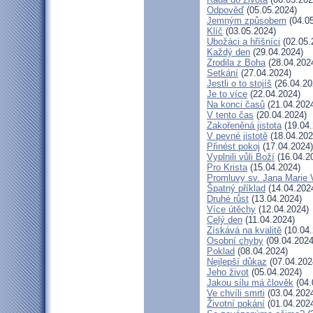
Odpověď
(05.05.2024)
Jemným způsobem
(04.05
Klíč
(03.05.2024)
Ubožáci a hříšníci
(02.05.
Každý den
(29.04.2024)
Zrodila z Boha
(28.04.202
Setkání
(27.04.2024)
Jestli o to stojíš
(26.04.20
Je to více
(22.04.2024)
Na konci časů
(21.04.202
V tento čas
(20.04.2024)
Zakořeněná jistota
(19.04.
V pevné jistotě
(18.04.202
Přinést pokoj
(17.04.2024)
Vyplnili vůli Boží
(16.04.2
Pro Krista
(15.04.2024)
Promluvy sv. Jana Marie V
Špatný příklad
(14.04.202
Druhé růst
(13.04.2024)
Více útěchy
(12.04.2024)
Celý den
(11.04.2024)
Získává na kvalitě
(10.04.
Osobní chyby
(09.04.2024
Poklad
(08.04.2024)
Nejlepší důkaz
(07.04.202
Jeho život
(05.04.2024)
Jakou sílu má člověk
(04.
Ve chvíli smrti
(03.04.202
Životní pokání
(01.04.202