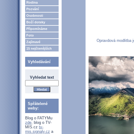
Rodina
Pozvání
Osobnosti
Boží doteky
Připomínáme
Foto
Opravdová modlitba je
Zajímavé
15 nejčtenějších
Vyhledávání
Vyhledat text
Spřátelené
weby:
Blog o FATYMu
zde
, blog o TV-
MIS.cz
tv-
mis.signaly.cz
a