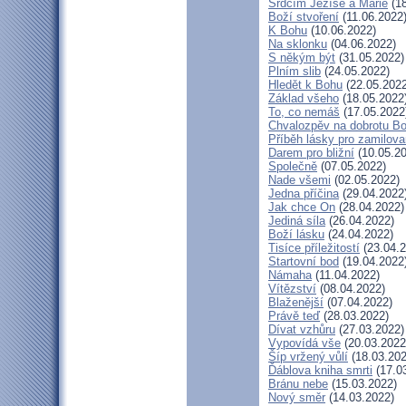
Srdcím Ježíše a Marie
(18
Boží stvoření
(11.06.2022
K Bohu
(10.06.2022)
Na sklonku
(04.06.2022)
S někým být
(31.05.2022)
Plním slib
(24.05.2022)
Hledět k Bohu
(22.05.2022
Základ všeho
(18.05.2022
To, co nemáš
(17.05.2022
Chvalozpěv na dobrotu B
Příběh lásky pro zamilov
Darem pro bližní
(10.05.20
Společně
(07.05.2022)
Nade všemi
(02.05.2022)
Jedna příčina
(29.04.2022
Jak chce On
(28.04.2022)
Jediná síla
(26.04.2022)
Boží lásku
(24.04.2022)
Tisíce příležitostí
(23.04.2
Startovní bod
(19.04.2022
Námaha
(11.04.2022)
Vítězství
(08.04.2022)
Blaženější
(07.04.2022)
Právě teď
(28.03.2022)
Dívat vzhůru
(27.03.2022)
Vypovídá vše
(20.03.2022
Šíp vržený vůlí
(18.03.202
Ďáblova kniha smrti
(17.0
Bránu nebe
(15.03.2022)
Nový směr
(14.03.2022)