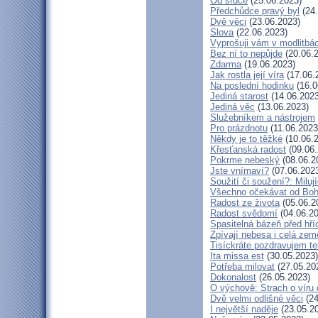
Od srdce
(25.06.2023)
Předchůdce pravý byl
(24.
Dvě věci
(23.06.2023)
Slova
(22.06.2023)
Vyprošuji vám v modlitbá
Bez ní to nepůjde
(20.06.
Zdarma
(19.06.2023)
Jak rostla její víra
(17.06.
Na poslední hodinku
(16.0
Jediná starost
(14.06.2023
Jediná věc
(13.06.2023)
Služebníkem a nástrojem
Pro prázdnotu
(11.06.2023
Někdy je to těžké
(10.06.
Křesťanská radost
(09.06.
Pokrme nebeský
(08.06.2
Jste vnímaví?
(07.06.202
Soužití či soužení?: Milují
Všechno očekávat od Bo
Radost ze života
(05.06.2
Radost svědomí
(04.06.20
Spasitelná bázeň před hř
Zpívají nebesa i celá zem
Tisíckráte pozdravujem te
Ita missa est
(30.05.2023)
Potřeba milovat
(27.05.20
Dokonalost
(26.05.2023)
O výchově: Strach o víru d
Dvě velmi odlišné věci
(24
I největší naděje
(23.05.2