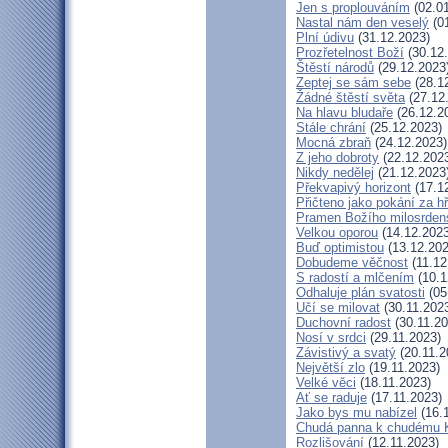
Jen s proplouváním
(02.01
Nastal nám den veselý
(01
Plní údivu
(31.12.2023)
Prozřetelnost Boží
(30.12
Štěstí národů
(29.12.2023
Zeptej se sám sebe
(28.1
Žádné štěstí světa
(27.12
Na hlavu bludaře
(26.12.2
Stále chrání
(25.12.2023)
Mocná zbraň
(24.12.2023)
Z jeho dobroty
(22.12.202
Nikdy nedělej
(21.12.2023
Překvapivý horizont
(17.1
Přičteno jako pokání za h
Pramen Božího milosrden
Velkou oporou
(14.12.2023
Buď optimistou
(13.12.202
Dobudeme věčnost
(11.12
S radostí a mlčením
(10.1
Odhaluje plán svatosti
(05
Učí se milovat
(30.11.202
Duchovní radost
(30.11.20
Nosí v srdci
(29.11.2023)
Závistivý a svatý
(20.11.2
Největší zlo
(19.11.2023)
Velké věci
(18.11.2023)
Ať se raduje
(17.11.2023)
Jako bys mu nabízel
(16.
Chudá panna k chudému K
Rozlišování
(12.11.2023)