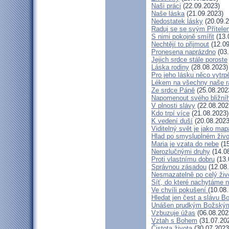
Naši práci
(22.09.2023)
Naše láska
(21.09.2023)
Nedostatek lásky
(20.09.2
Raduj se se svým Přítele
S nimi pokojně smířit
(13.
Nechtějí to přijmout
(12.09
Pronesena naprázdno
(03.
Jejich srdce stále poroste
Láska rodiny
(28.08.2023)
Pro jeho lásku něco vytrp
Lékem na všechny naše r
Ze srdce Páně
(25.08.202
Napomenout svého bližní
V plnosti slávy
(22.08.202
Kdo trpí více
(21.08.2023)
K vedení duší
(20.08.2023
Viditelný svět je jako map
Hlad po smysluplném živo
Maria je vzata do nebe
(15
Nerozlučnými druhy
(14.0
Proti vlastnímu dobru
(13.
Správnou zásadou
(12.08
Nesmazatelně po celý živ
Síť, do které nachytáme n
Ve chvíli pokušení
(10.08
Hledat jen čest a slávu B
Unášen prudkým Božský
Vzbuzuje úžas
(06.08.202
Vztah s Bohem
(31.07.20
Čistota života
(30.07.2023