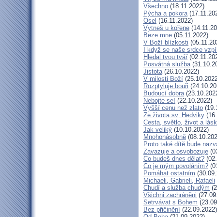
Všechno
(18.11.2022)
Pýcha a pokora
(17.11.20
Osel
(16.11.2022)
Vytneš u kořene
(14.11.20
Beze mne
(05.11.2022)
V Boží blízkosti
(05.11.20
I když se naše srdce vzpí
Hledal tvou tvář
(02.11.20
Posvátná služba
(31.10.2
Jistota
(26.10.2022)
V milosti Boží
(25.10.2022
Rozptyluje bouři
(24.10.20
Budoucí dobra
(23.10.202
Nebojte se!
(22.10.2022)
Vyšší cenu než zlato
(19.
Ze života sv. Hedviky
(16.
Cesta, světlo, život a lás
Jak veliký
(10.10.2022)
Mnohonásobně
(08.10.202
Proto také dítě bude naz
Zavazuje a osvobozuje
(0
Co budeš dnes dělat?
(02.
Co je mým povoláním?
(0
Pomáhat ostatním
(30.09.
Michaeli, Gabrieli, Rafaeli
Chudí a služba chudým
(2
Všichni zachráněni
(27.09
Setrvávat s Bohem
(23.09
Bez přičinění
(22.09.2022)
Od Boha
(21.09.2022)