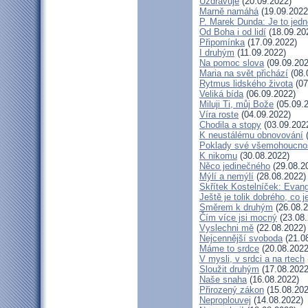
Uzdravuje
(20.09.2022)
Marně namáhá
(19.09.2022
P. Marek Dunda: Je to jedn
Od Boha i od lidí
(18.09.20
Připomínka
(17.09.2022)
I druhým
(11.09.2022)
Na pomoc slova
(09.09.202
Maria na svět přichází
(08.
Rytmus lidského života
(07
Veliká bída
(06.09.2022)
Miluji Ti, můj Bože
(05.09.
Víra roste
(04.09.2022)
Chodila a stopy
(03.09.202
K neustálému obnovování
(
Poklady své všemohoucnos
K nikomu
(30.08.2022)
Něco jedinečného
(29.08.2
Mýlí a nemýlí
(28.08.2022)
Skřítek Kostelníček: Evange
Ještě je tolik dobrého, co 
Směrem k druhým
(26.08.2
Čím více jsi mocný
(23.08.
Vyslechni mě
(22.08.2022)
Nejcennější svoboda
(21.0
Máme to srdce
(20.08.2022
V mysli, v srdci a na rtech
Sloužit druhým
(17.08.2022
Naše snaha
(16.08.2022)
Přirozený zákon
(15.08.202
Neproplouvej
(14.08.2022)