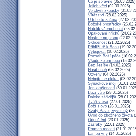
Co je správné
(05.03.2025)
Jejich věci
(02.03.2025)
Ve chvíli zkoušky
(01.03.2
Vítězství
(28.02.2025)
U toho to začíná
(27.02.20
Božské prostředky
(26.02.
Natolik všemohoucí
(25.02
Opakování hříchů
(24.02.2
Nosíme na prsou
(22.02.20
Sklíčenost
(21.02.2025)
Přiblíží tě k Bohu
(19.02.20
Vybojovat
(18.02.2025)
Rozsah Boží péče
(16.02.2
Všude kolem tebe
(15.02.2
Bez Ježíše
(14.02.2025)
Hasit oheň
(05.02.2025)
Ozvěny
(04.02.2025)
Nebojte se plakat
(03.02.20
Synáčkové moji
(31.01.202
Jen zkušeností
(30.01.202
Boží vůle
(29.01.2025)
Daleko zářivější
(28.01.202
Tváří v tvář
(27.01.2025)
Boží slovo
(26.01.2025)
Svatý Pavel, vyvolený
(25.
Úvod do zbožného života
(
Odpuštění
(23.01.2025)
Zázraky
(22.01.2025)
Pramen radosti
(21.01.2025
Lampa víry
(14.01.2025)