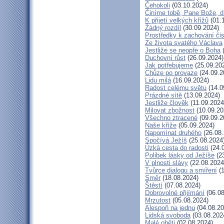
Čehokoli
(03.10.2024)
Činíme tobě, Pane Bože, d
K přijetí velkých křížů
(01.
Žádný rozdíl
(30.09.2024)
Prostředky k zachování čis
Ze života svatého Václava
Jestliže se neopře o Boha
(
Duchovní růst
(26.09.2024)
Jak potřebujeme
(25.09.20
Chůze po provaze
(24.09.2
Lidu milá
(16.09.2024)
Radost celému světu
(14.0
Prázdné sítě
(13.09.2024)
Jestliže člověk
(11.09.2024
Milovat zbožnost
(10.09.20
Všechno ztracené
(09.09.2
Naše kříže
(05.09.2024)
Napomínat druhého
(26.08.
Spočívá Ježíš
(25.08.2024
Úzká cesta do radosti
(24.
Polibek lásky od Ježíše
(23
V plnosti slávy
(22.08.2024
Tvůrce dialogu a smíření
(1
Směr
(18.08.2024)
Štěstí
(07.08.2024)
Dobrovolné přijímání
(06.08
Mrzutost
(05.08.2024)
Alespoň na jednu
(04.08.20
Lidská svoboda
(03.08.202
Malé oběti
(02.08.2024)