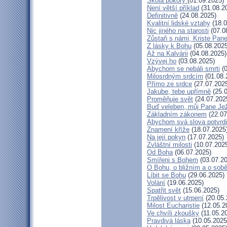
Škola pokory
(01.09.2025)
Není větší příklad
(31.08.2
Definitivně
(24.08.2025)
Kvalitní lidské vztahy
(18.0
Nic jiného na starosti
(07.0
Zůstaň s námi, Kriste Pan
Z lásky k Bohu
(05.08.2025
Až na Kalvárii
(04.08.2025)
Vzývej ho
(03.08.2025)
Abychom se nebáli smrti
(0
Milosrdným srdcím
(01.08.
Přímo ze srdce
(27.07.202
Jakube, tebe upřímně
(25.0
Proměňuje svět
(24.07.202
Buď veleben, můj Pane Jež
Základním zákonem
(22.07
Abychom svá slova potvrdil
Znamení kříže
(18.07.2025
Na její pokyn
(17.07.2025)
Zvláštní milosti
(10.07.202
Od Boha
(06.07.2025)
Smířeni s Bohem
(03.07.20
O Bohu, o bližním a o sob
Líbit se Bohu
(29.06.2025)
Volání
(19.06.2025)
Spatřit svět
(15.06.2025)
Trpělivost v utrpení
(20.05.
Milost Eucharistie
(12.05.2
Ve chvíli zkoušky
(11.05.2
Pravdivá láska
(10.05.2025