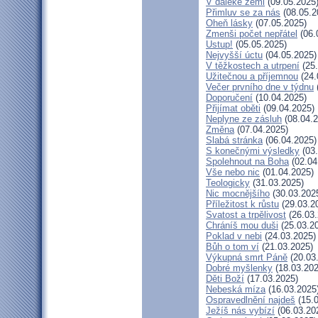
V daleké zemi
(09.05.2025
Přimluv se za nás
(08.05.2
Oheň lásky
(07.05.2025)
Zmenši počet nepřátel
(06.
Ustup!
(05.05.2025)
Nejvyšší úctu
(04.05.2025)
V těžkostech a utrpení
(25.
Užitečnou a příjemnou
(24.
Večer prvního dne v týdnu
Doporučení
(10.04.2025)
Přijímat oběti
(09.04.2025)
Neplyne ze zásluh
(08.04.2
Změna
(07.04.2025)
Slabá stránka
(06.04.2025)
S konečnými výsledky
(03.
Spolehnout na Boha
(02.04
Vše nebo nic
(01.04.2025)
Teologicky
(31.03.2025)
Nic mocnějšího
(30.03.202
Příležitost k růstu
(29.03.2
Svatost a trpělivost
(26.03.
Chráníš mou duši
(25.03.2
Poklad v nebi
(24.03.2025)
Bůh o tom ví
(21.03.2025)
Výkupná smrt Páně
(20.03
Dobré myšlenky
(18.03.202
Děti Boží
(17.03.2025)
Nebeská míza
(16.03.2025
Ospravedlnění najdeš
(15.0
Ježíš nás vybízí
(06.03.20