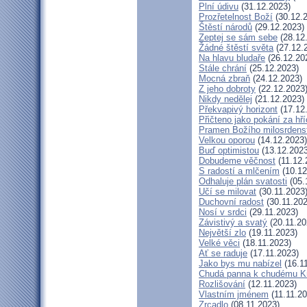
Plní údivu
(31.12.2023)
Prozřetelnost Boží
(30.12.
Štěstí národů
(29.12.2023)
Zeptej se sám sebe
(28.12
Žádné štěstí světa
(27.12.
Na hlavu bludaře
(26.12.20
Stále chrání
(25.12.2023)
Mocná zbraň
(24.12.2023)
Z jeho dobroty
(22.12.2023
Nikdy nedělej
(21.12.2023)
Překvapivý horizont
(17.12
Přičteno jako pokání za hř
Pramen Božího milosrdens
Velkou oporou
(14.12.2023)
Buď optimistou
(13.12.2023
Dobudeme věčnost
(11.12.
S radostí a mlčením
(10.12
Odhaluje plán svatosti
(05.
Učí se milovat
(30.11.2023
Duchovní radost
(30.11.202
Nosí v srdci
(29.11.2023)
Závistivý a svatý
(20.11.20
Největší zlo
(19.11.2023)
Velké věci
(18.11.2023)
Ať se raduje
(17.11.2023)
Jako bys mu nabízel
(16.1
Chudá panna k chudému Kr
Rozlišování
(12.11.2023)
Vlastním jménem
(11.11.20
Zrcadlo
(08.11.2023)