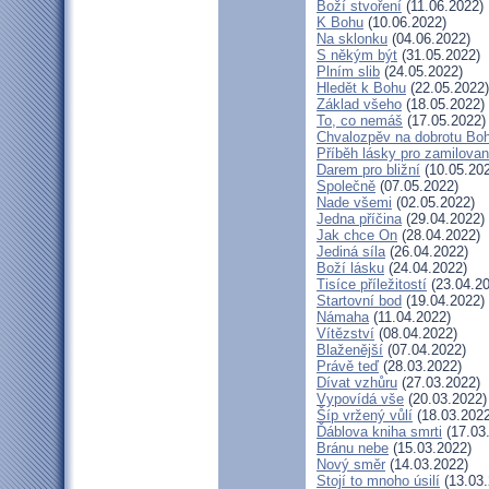
Boží stvoření
(11.06.2022)
K Bohu
(10.06.2022)
Na sklonku
(04.06.2022)
S někým být
(31.05.2022)
Plním slib
(24.05.2022)
Hledět k Bohu
(22.05.2022)
Základ všeho
(18.05.2022)
To, co nemáš
(17.05.2022)
Chvalozpěv na dobrotu Bo
Příběh lásky pro zamilova
Darem pro bližní
(10.05.20
Společně
(07.05.2022)
Nade všemi
(02.05.2022)
Jedna příčina
(29.04.2022)
Jak chce On
(28.04.2022)
Jediná síla
(26.04.2022)
Boží lásku
(24.04.2022)
Tisíce příležitostí
(23.04.20
Startovní bod
(19.04.2022)
Námaha
(11.04.2022)
Vítězství
(08.04.2022)
Blaženější
(07.04.2022)
Právě teď
(28.03.2022)
Dívat vzhůru
(27.03.2022)
Vypovídá vše
(20.03.2022)
Šíp vržený vůlí
(18.03.2022
Ďáblova kniha smrti
(17.03
Bránu nebe
(15.03.2022)
Nový směr
(14.03.2022)
Stojí to mnoho úsilí
(13.03.