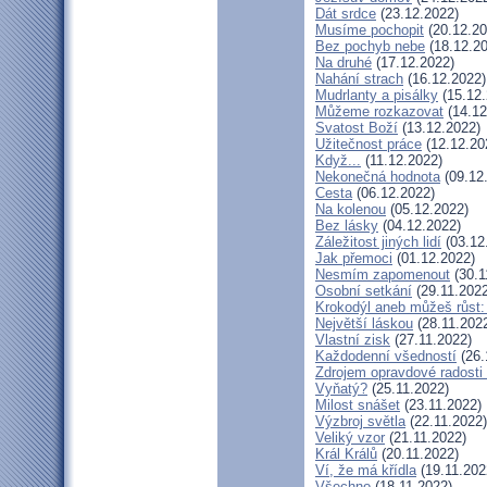
Dát srdce
(23.12.2022)
Musíme pochopit
(20.12.20
Bez pochyb nebe
(18.12.20
Na druhé
(17.12.2022)
Nahání strach
(16.12.2022)
Mudrlanty a pisálky
(15.12.
Můžeme rozkazovat
(14.12
Svatost Boží
(13.12.2022)
Užitečnost práce
(12.12.20
Když...
(11.12.2022)
Nekonečná hodnota
(09.12
Cesta
(06.12.2022)
Na kolenou
(05.12.2022)
Bez lásky
(04.12.2022)
Záležitost jiných lidí
(03.12
Jak přemoci
(01.12.2022)
Nesmím zapomenout
(30.1
Osobní setkání
(29.11.2022
Krokodýl aneb můžeš růst: 
Největší láskou
(28.11.202
Vlastní zisk
(27.11.2022)
Každodenní všedností
(26.
Zdrojem opravdové radosti 
Vyňatý?
(25.11.2022)
Milost snášet
(23.11.2022)
Výzbroj světla
(22.11.2022)
Veliký vzor
(21.11.2022)
Král Králů
(20.11.2022)
Ví, že má křídla
(19.11.202
Všechno
(18.11.2022)