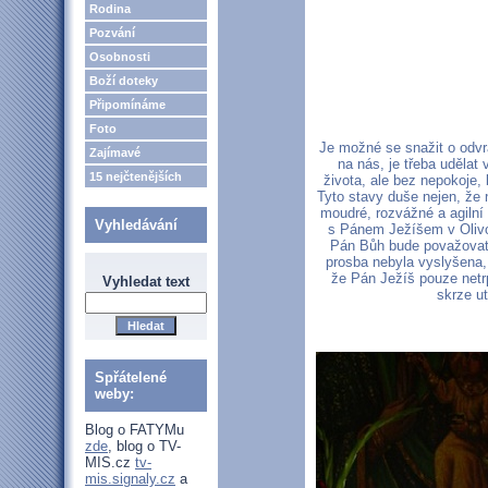
Rodina
Pozvání
Osobnosti
Boží doteky
Připomínáme
Foto
Je možné se snažit o odvr
Zajímavé
na nás, je třeba udělat
15 nejčtenějších
života, ale bez nepokoje,
Tyto stavy duše nejen, že 
moudré, rozvážné a agiln
Vyhledávání
s Pánem Ježíšem v Olivo
Pán Bůh bude považovat 
prosba nebyla vyslyšena,
že Pán Ježíš pouze netrp
Vyhledat text
skrze u
Spřátelené
weby:
Blog o FATYMu
zde
, blog o TV-
MIS.cz
tv-
mis.signaly.cz
a