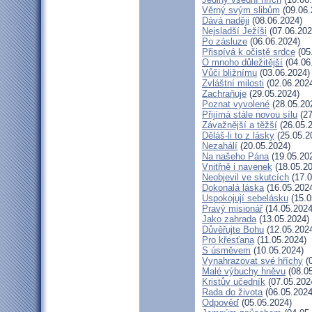
Věrný svým slibům
(09.06.
Dává naději
(08.06.2024)
Nejsladší Ježíši
(07.06.202
Po zásluze
(06.06.2024)
Přispívá k očistě srdce
(05
O mnoho důležitější
(04.06
Vůči bližnímu
(03.06.2024)
Zvláštní milosti
(02.06.202
Zachraňuje
(29.05.2024)
Poznat vyvolené
(28.05.20
Přijímá stále novou sílu
(27
Závažnější a těžší
(26.05.
Děláš-li to z lásky
(25.05.2
Nezahálí
(20.05.2024)
Na našeho Pána
(19.05.20
Vnitřně i navenek
(18.05.20
Neobjevil ve skutcích
(17.0
Dokonalá láska
(16.05.202
Uspokojují sebelásku
(15.0
Pravý misionář
(14.05.2024
Jako zahrada
(13.05.2024)
Důvěřujte Bohu
(12.05.202
Pro křesťana
(11.05.2024)
S úsměvem
(10.05.2024)
Vynahrazovat své hříchy
(0
Malé výbuchy hněvu
(08.05
Kristův učedník
(07.05.202
Rada do života
(06.05.2024
Odpověď
(05.05.2024)