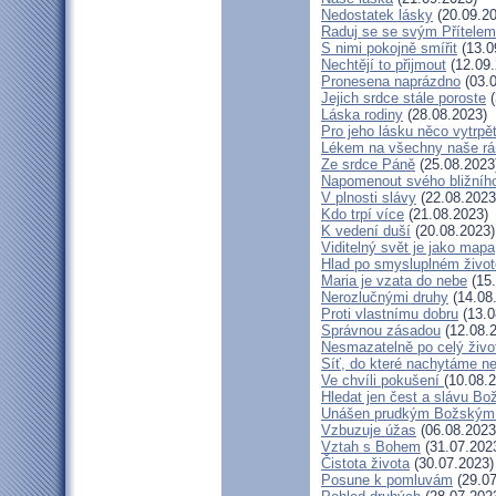
Nedostatek lásky
(20.09.20
Raduj se se svým Přítelem
S nimi pokojně smířit
(13.0
Nechtějí to přijmout
(12.09.
Pronesena naprázdno
(03.0
Jejich srdce stále poroste
(
Láska rodiny
(28.08.2023)
Pro jeho lásku něco vytrpě
Lékem na všechny naše rá
Ze srdce Páně
(25.08.2023
Napomenout svého bližníh
V plnosti slávy
(22.08.2023
Kdo trpí více
(21.08.2023)
K vedení duší
(20.08.2023)
Viditelný svět je jako mapa
Hlad po smysluplném život
Maria je vzata do nebe
(15.
Nerozlučnými druhy
(14.08
Proti vlastnímu dobru
(13.0
Správnou zásadou
(12.08.
Nesmazatelně po celý živo
Síť, do které nachytáme ne
Ve chvíli pokušení
(10.08.
Hledat jen čest a slávu Bo
Unášen prudkým Božským
Vzbuzuje úžas
(06.08.2023
Vztah s Bohem
(31.07.202
Čistota života
(30.07.2023)
Posune k pomluvám
(29.07