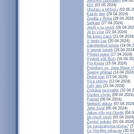
Jemným způsobem
(04.05
Klíč
(03.05.2024)
Ubožáci a hříšníci
(02.05.2
Každý den
(29.04.2024)
Zrodila z Boha
(28.04.2024
Setkání
(27.04.2024)
Jestli o to stojíš
(26.04.202
Je to více
(22.04.2024)
Na konci časů
(21.04.2024
V tento čas
(20.04.2024)
Zakořeněná jistota
(19.04.2
V pevné jistotě
(18.04.2024
Přinést pokoj
(17.04.2024)
Vyplnili vůli Boží
(16.04.20
Pro Krista
(15.04.2024)
Promluvy sv. Jana Marie Vi
Špatný příklad
(14.04.2024
Druhé růst
(13.04.2024)
Více útěchy
(12.04.2024)
Celý den
(11.04.2024)
Získává na kvalitě
(10.04.2
Osobní chyby
(09.04.2024)
Poklad
(08.04.2024)
Nejlepší důkaz
(07.04.2024
Jeho život
(05.04.2024)
Jakou sílu má člověk
(04.0
Ve chvíli smrti
(03.04.2024
Životní pokání
(01.04.2024
Se zavázanýma očima?
(3
Co člověka odrazuje
(30.03