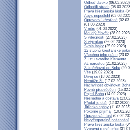
Odhoď daleko
(06.03.2023)
Odhodili strach
(05.03.2023
Pravá křesťanská láska
(04
Abys nepodlehl
(03.03.202
Opravdoví křesťané
(02.03
(01.03.2023)
V nitru
(01.03.2023)
Moudrý člověk
(28.02.2023
S vděčností
(27.02.2023)
S výjimkou
(26.02.2023)
Škola lásky
(25.02.2023)
12 stupňů křesťanské poko
Všechna jeho práce
(23.02
Z listu svatého Klementa I.
Až narostou
(21.02.2023)
Zakořeňovat do Boha
(20.0
Vše
(19.02.2023)
Dívej se
(18.02.2023)
Nemůže žít
(17.02.2023)
Náchylnost obviňovat Boh
Pevně přesvědčeni
(15.02.
Pojetí Boha
(14.02.2023)
Nesnadná a obětavá
(13.02
Předat je duši
(12.02.2023)
Jitřenko spásy
(11.02.2023
Pokorně přijímají
(10.02.20
Opravdová lítost
(07.02.20
Nevyčerpatelné požehnání
Pravá křesťanská láska
(04
Vypravuj o své práci
(31.01