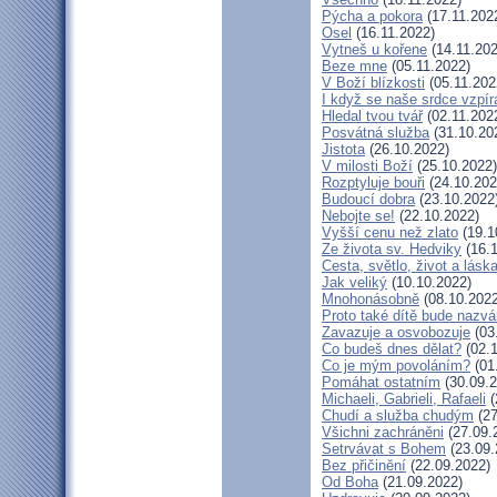
Pýcha a pokora
(17.11.202
Osel
(16.11.2022)
Vytneš u kořene
(14.11.202
Beze mne
(05.11.2022)
V Boží blízkosti
(05.11.202
I když se naše srdce vzpír
Hledal tvou tvář
(02.11.202
Posvátná služba
(31.10.20
Jistota
(26.10.2022)
V milosti Boží
(25.10.2022)
Rozptyluje bouři
(24.10.202
Budoucí dobra
(23.10.2022
Nebojte se!
(22.10.2022)
Vyšší cenu než zlato
(19.1
Ze života sv. Hedviky
(16.1
Cesta, světlo, život a lásk
Jak veliký
(10.10.2022)
Mnohonásobně
(08.10.2022
Proto také dítě bude nazv
Zavazuje a osvobozuje
(03
Co budeš dnes dělat?
(02.1
Co je mým povoláním?
(01
Pomáhat ostatním
(30.09.2
Michaeli, Gabrieli, Rafaeli
(
Chudí a služba chudým
(27
Všichni zachráněni
(27.09.
Setrvávat s Bohem
(23.09.
Bez přičinění
(22.09.2022)
Od Boha
(21.09.2022)