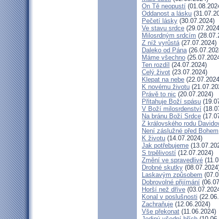
On Tě neopustí
(01.08.202
Oddanost a lásku
(31.07.2
Pečetí lásky
(30.07.2024)
Ve stavu srdce
(29.07.2024
Milosrdným srdcím
(28.07.
Z níž vyrůstá
(27.07.2024)
Daleko od Pána
(26.07.202
Máme všechno
(25.07.202
Ten rozdíl
(24.07.2024)
Celý život
(23.07.2024)
Klepat na nebe
(22.07.2024
K novému životu
(21.07.20
Právě to nic
(20.07.2024)
Přitahuje Boží spásu
(19.0
V Boží milosrdenství
(18.0
Na bránu Boží Srdce
(17.0
Z královského rodu Davido
Není záslužné před Bohem
K životu
(14.07.2024)
Jak potřebujeme
(13.07.20
S trpělivostí
(12.07.2024)
Změní ve spravedlivé
(11.0
Drobné skutky
(08.07.2024
Laskavým způsobem
(07.0
Dobrovolné přijímání
(06.07
Horší než dříve
(03.07.202
Konal v poslušnosti
(22.06
Zachraňuje
(12.06.2024)
Vše překonat
(11.06.2024)
Jediný všední hřích
(10.06