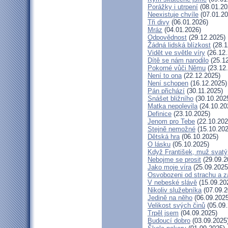
Porážky i utrpení
(08.01.20
Neexistuje chvíle
(07.01.20
Tři divy
(06.01.2026)
Mráz
(04.01.2026)
Odpovědnost
(29.12.2025)
Žádná lidská blízkost
(28.1
Vidět ve světle víry
(26.12.
Dítě se nám narodilo
(25.12
Pokorné vůči Němu
(23.12
Není to ona
(22.12.2025)
Není schopen
(16.12.2025)
Pán přichází
(30.11.2025)
Snášet bližního
(30.10.202
Matka nepolevila
(24.10.20
Definice
(23.10.2025)
Jenom pro Tebe
(22.10.202
Stejně nemožné
(15.10.202
Dětská hra
(06.10.2025)
O lásku
(05.10.2025)
Když František, muž svatý
Nebojme se prosit
(29.09.2
Jako moje víra
(25.09.2025
Osvobozeni od strachu a z
V nebeské slávě
(15.09.20
Nikoliv služebníka
(07.09.2
Jedině na něho
(06.09.2025
Velikost svých činů
(05.09.
Trpěl jsem
(04.09.2025)
Budoucí dobro
(03.09.2025