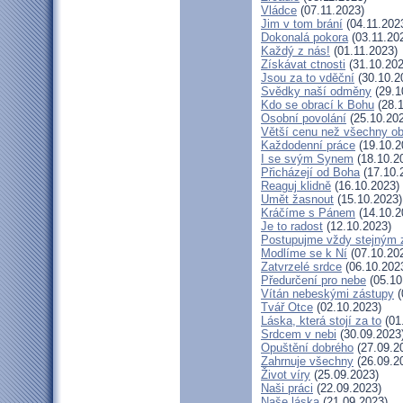
Vládce
(07.11.2023)
Jim v tom brání
(04.11.202
Dokonalá pokora
(03.11.20
Každý z nás!
(01.11.2023)
Získávat ctnosti
(31.10.202
Jsou za to vděční
(30.10.2
Svědky naší odměny
(29.1
Kdo se obrací k Bohu
(28.1
Osobní povolání
(25.10.20
Větší cenu než všechny ob
Každodenní práce
(19.10.2
I se svým Synem
(18.10.2
Přicházejí od Boha
(17.10.
Reaguj klidně
(16.10.2023)
Umět žasnout
(15.10.2023)
Kráčíme s Pánem
(14.10.2
Je to radost
(12.10.2023)
Postupujme vždy stejným
Modlíme se k Ní
(07.10.20
Zatvrzelé srdce
(06.10.202
Předurčení pro nebe
(05.10
Vítán nebeskými zástupy
(
Tvář Otce
(02.10.2023)
Láska, která stojí za to
(01
Srdcem v nebi
(30.09.2023
Opuštění dobrého
(27.09.2
Zahrnuje všechny
(26.09.2
Život víry
(25.09.2023)
Naši práci
(22.09.2023)
Naše láska
(21.09.2023)