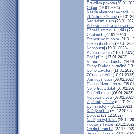
Pravdivá pokora
(30.01.202
Odpor
(29.01.2023)
Každá vlastnost vypadá ji
Ztrácíme zásluhy
(26.01.20
Největším zlem
(25.01.202
Kdo se modlí a kdo se nem
Přináší smrt duši i tělu
(23.
Okolnosti
(22.01.2023)
Starostlivost láska
(21.01.
Dokonalé štěstí
(20.01.202
Neposuzuj
(19.01.2023)
Kvete i naděje
(18.01.2023
Boží přítel
(17.01.2023)
V moři milosrdenství
(14.01
Svatý Prokop aktuálně
(13.
Úplně zavaleni
(11.01.2023
Základ ve víře
(10.01.2023
Jen když klečí
(09.01.2023
Dlouhá životní praxe
(08.01
Co je třeba dělat
(07.01.20
Dnešního dne
(06.01.2023)
Největší štěstí
(05.01.2023
Z přemíry lásky
(02.01.202
Byli svědky?
(31.12.2022)
Každý věřící
(30.12.2022)
Bojovat
(29.12.2022)
Nadějná vyhlídka
(28.12.20
Počítá s Tebou
(28.12.2022
Obohatí mnohé
(27.12.202
Ježíšův domov
(24.12.202