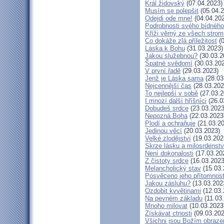
Král židovský
(07.04.2023)
Musím se polepšit
(05.04.2
Odejdi ode mne!
(04.04.20
Podrobnosti svého bídného
Kříži věrný ze všech strom
Co dokáže zlá příležitost
(0
Láska k Bohu
(31.03.2023)
Jakou služebnou?
(30.03.2
Špatné svědomí
(30.03.20
V první řadě
(29.03.2023)
Jenž je Láska sama
(28.03
Nejcennější čas
(28.03.202
To nejlepší v sobě
(27.03.2
I mnozí další hříšníci
(26.0
Dobudeš srdce
(23.03.2023
Nepozná Boha
(22.03.2023
Plodí a ochraňuje
(21.03.20
Jedinou věcí
(20.03.2023)
Velké zlodějství
(19.03.202
Skrze lásku a milosrdenstv
Není dokonalosti
(17.03.20
Z čistoty srdce
(16.03.2023
Melancholický stav
(15.03.
Posvěceno jeho přítomnost
Jakou zásluhu?
(13.03.202
Ozdobit kvvětinami
(12.03.
Na pevném základu
(11.03
Mnoho milovat
(10.03.2023
Získávat ctnosti
(09.03.202
Všichni jsou Božím obraz