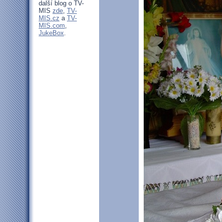
další blog o TV-
MIS
zde
,
TV-
MIS.cz
a
TV-
MIS.com
,
JukeBox
.