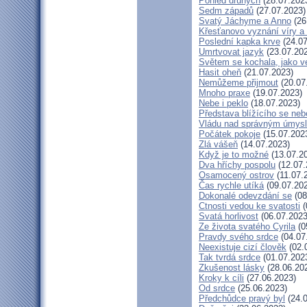
Pohled druhých
(28.07.202
Sedm západů
(27.07.2023)
Svatý Jáchyme a Anno
(26
Křesťanovo vyznání víry a
Poslední kapka krve
(24.07
Umrtvovat jazyk
(23.07.20
Světem se kochala, jako ve
Hasit oheň
(21.07.2023)
Nemůžeme přijmout
(20.07
Mnoho praxe
(19.07.2023)
Nebe i peklo
(18.07.2023)
Představa blížícího se neb
Vládu nad správným úmys
Počátek pokoje
(15.07.202
Zlá vášeň
(14.07.2023)
Když je to možné
(13.07.2
Dva hříchy pospolu
(12.07.
Osamocený ostrov
(11.07.
Čas rychle utíká
(09.07.20
Dokonalé odevzdání se
(08
Ctnosti vedou ke svatosti
(
Svatá horlivost
(06.07.2023
Ze života svatého Cyrila
(0
Pravdy svého srdce
(04.07
Neexistuje cizí člověk
(02.
Tak tvrdá srdce
(01.07.202
Zkušenost lásky
(28.06.20
Kroky k cíli
(27.06.2023)
Od srdce
(25.06.2023)
Předchůdce pravý byl
(24.0