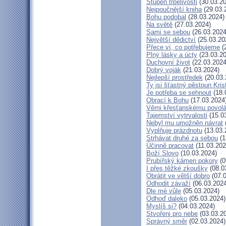
Stupeň trpělivosti
(30.03.20
Nejpoučnější kniha
(29.03.
Bohu podobal
(28.03.2024)
Na světě
(27.03.2024)
Sami se sebou
(26.03.2024
Největší dědictví
(25.03.20
Přece ví, co potřebujeme
(
Plný lásky a úcty
(23.03.20
Duchovní život
(22.03.2024
Dobrý voják
(21.03.2024)
Nejlepší prostředek
(20.03.
Ty jsi šťastný pěstoun Kri
Je potřeba se sehnout
(18.
Obrací k Bohu
(17.03.2024
Věrni křesťanskému povolá
Tajemství vytrvalosti
(15.0
Nebyl mu umožněn návrat
Vyplňuje prázdnotu
(13.03.
Strhávat druhé za sebou
(1
Účinně pracovat
(11.03.202
Boží Slovo
(10.03.2024)
Prubířský kámen pokory
(0
I přes těžké zkoušky
(08.0
Obrátit ve větší dobro
(07.0
Odhodit závaží
(06.03.2024
Dle mé vůle
(05.03.2024)
Odhoď daleko
(05.03.2024)
Myslíš si?
(04.03.2024)
Stvořeni pro nebe
(03.03.2
Správný směr
(02.03.2024)