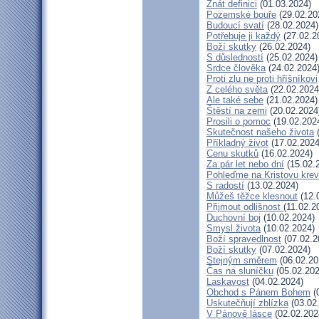
Znát definici
(01.03.2024)
Pozemské bouře
(29.02.20
Budoucí svatí
(28.02.2024)
Potřebuje ji každý
(27.02.2
Boží skutky
(26.02.2024)
S důsledností
(25.02.2024)
Srdce člověka
(24.02.2024
Proti zlu ne proti hříšníkovi
Z celého světa
(22.02.2024
Ale také sebe
(21.02.2024)
Štěstí na zemi
(20.02.2024
Prosili o pomoc
(19.02.202
Skutečnost našeho života
(
Příkladný život
(17.02.2024
Cenu skutků
(16.02.2024)
Za pár let nebo dní
(15.02.
Pohleďme na Kristovu krev
S radostí
(13.02.2024)
Můžeš těžce klesnout
(12.
Přijmout odlišnost
(11.02.2
Duchovní boj
(10.02.2024)
Smysl života
(10.02.2024)
Boží spravedlnost
(07.02.2
Boží skutky
(07.02.2024)
Stejným směrem
(06.02.20
Čas na sluníčku
(05.02.202
Laskavost
(04.02.2024)
Obchod s Pánem Bohem
(
Uskutečňují zblízka
(03.02
V Pánově lásce
(02.02.202