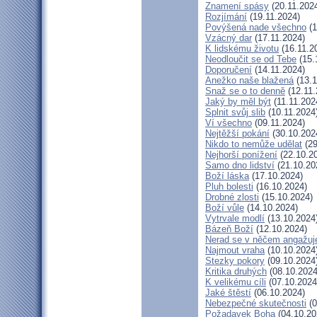
Znamení spásy
(20.11.202
Rozjímání
(19.11.2024)
Povýšená nade všechno
(1
Vzácný dar
(17.11.2024)
K lidskému životu
(16.11.2
Neodloučit se od Tebe
(15.
Doporučení
(14.11.2024)
Anežko naše blažená
(13.1
Snaž se o to denně
(12.11.
Jaký by měl být
(11.11.202
Splnit svůj slib
(10.11.2024
Ví všechno
(09.11.2024)
Nejtěžší pokání
(30.10.202
Nikdo to nemůže udělat
(29
Nejhorší ponížení
(22.10.2
Samo dno lidství
(21.10.20
Boží láska
(17.10.2024)
Pluh bolesti
(16.10.2024)
Drobné zlosti
(15.10.2024)
Boží vůle
(14.10.2024)
Vytrvale modlí
(13.10.2024
Bázeň Boží
(12.10.2024)
Nerad se v něčem angažuj
Najmout vraha
(10.10.2024
Stezky pokory
(09.10.2024
Kritika druhých
(08.10.2024
K velikému cíli
(07.10.2024
Jaké štěstí
(06.10.2024)
Nebezpečné skutečnosti
(0
Požadavek Boha
(04.10.20