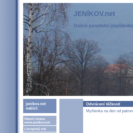
JENÍKOV.net
Dobré poselství (myšlenka,
jenikov.net
Odvrácení těžkostí
nabízí:
Myšlenka na den od patrona
Hlavní strana
www.jenikov.net
Liturgický rok