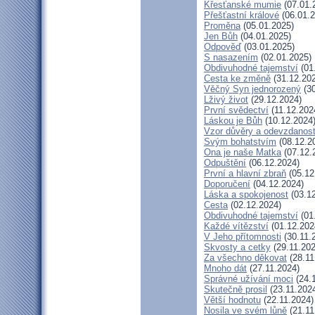
Křesťanské mumie
(07.01.
Přešťastní králové
(06.01.2
Proměna
(05.01.2025)
Jen Bůh
(04.01.2025)
Odpověď
(03.01.2025)
S nasazením
(02.01.2025)
Obdivuhodné tajemství
(01
Cesta ke změně
(31.12.20
Věčný Syn jednorozený
(30
Lživý život
(29.12.2024)
První svědectví
(11.12.202
Láskou je Bůh
(10.12.2024
Vzor důvěry a odevzdanost
Svým bohatstvím
(08.12.2
Ona je naše Matka
(07.12.
Odpuštění
(06.12.2024)
První a hlavní zbraň
(05.12
Doporučení
(04.12.2024)
Láska a spokojenost
(03.12
Cesta
(02.12.2024)
Obdivuhodné tajemství
(01
Každé vítězství
(01.12.202
V Jeho přítomnosti
(30.11.
Skvosty a cetky
(29.11.202
Za všechno děkovat
(28.11
Mnoho dát
(27.11.2024)
Správné užívání moci
(24.
Skutečně prosil
(23.11.202
Větší hodnotu
(22.11.2024)
Nosila ve svém lůně
(21.11