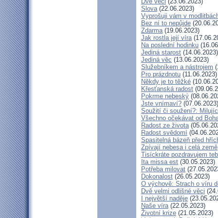
Dvě věci
(23.06.2023)
Slova
(22.06.2023)
Vyprošuji vám v modlitbác
Bez ní to nepůjde
(20.06.2
Zdarma
(19.06.2023)
Jak rostla její víra
(17.06.2
Na poslední hodinku
(16.06
Jediná starost
(14.06.2023)
Jediná věc
(13.06.2023)
Služebníkem a nástrojem
(
Pro prázdnotu
(11.06.2023)
Někdy je to těžké
(10.06.2
Křesťanská radost
(09.06.2
Pokrme nebeský
(08.06.20
Jste vnímaví?
(07.06.2023
Soužití či soužení?: Milujíc
Všechno očekávat od Boh
Radost ze života
(05.06.20
Radost svědomí
(04.06.20
Spasitelná bázeň před hří
Zpívají nebesa i celá země
Tisíckráte pozdravujem teb
Ita missa est
(30.05.2023)
Potřeba milovat
(27.05.202
Dokonalost
(26.05.2023)
O výchově: Strach o víru dě
Dvě velmi odlišné věci
(24.
I největší naděje
(23.05.20
Naše víra
(22.05.2023)
Životní krize
(21.05.2023)