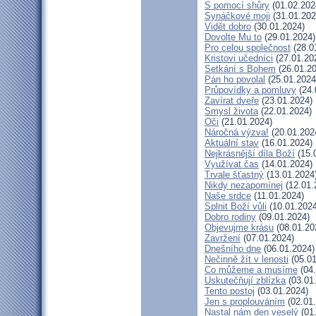
S pomocí shůry
(01.02.202
Synáčkové moji
(31.01.202
Vidět dobro
(30.01.2024)
Dovolte Mu to
(29.01.2024)
Pro celou společnost
(28.0
Kristovi učedníci
(27.01.20
Setkání s Bohem
(26.01.20
Pán ho povolal
(25.01.2024
Průpovídky a pomluvy
(24.
Zavírat dveře
(23.01.2024)
Smysl života
(22.01.2024)
Oči
(21.01.2024)
Náročná výzva!
(20.01.202
Aktuální stav
(16.01.2024)
Nejkrásnější díla Boží
(15.
Využívat čas
(14.01.2024)
Trvale šťastný
(13.01.2024
Nikdy nezapomínej
(12.01.
Naše srdce
(11.01.2024)
Splnit Boží vůli
(10.01.2024
Dobro rodiny
(09.01.2024)
Objevujme krásu
(08.01.20
Zavržení
(07.01.2024)
Dnešního dne
(06.01.2024)
Nečinně žít v lenosti
(05.01
Co můžeme a musíme
(04.
Uskutečňují zblízka
(03.01
Tento postoj
(03.01.2024)
Jen s proplouváním
(02.01
Nastal nám den veselý
(01