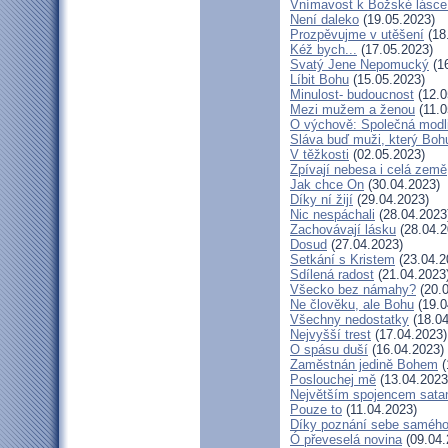
Vnímavost k Božské lásce.
Není daleko
(19.05.2023)
Prozpěvujme v utěšení
(18
Kéž bych...
(17.05.2023)
Svatý Jene Nepomucký
(16
Líbit Bohu
(15.05.2023)
Minulost- budoucnost
(12.0
Mezi mužem a ženou
(11.0
O výchově: Společná modlit
Sláva buď muži, který Bohu
V těžkosti
(02.05.2023)
Zpívají nebesa i celá země
Jak chce On
(30.04.2023)
Díky ní žijí
(29.04.2023)
Nic nespáchali
(28.04.2023
Zachovávají lásku
(28.04.2
Dosud
(27.04.2023)
Setkání s Kristem
(23.04.2
Sdílená radost
(21.04.2023
Všecko bez námahy?
(20.0
Ne člověku, ale Bohu
(19.0
Všechny nedostatky
(18.04
Nejvyšší trest
(17.04.2023)
O spásu duší
(16.04.2023)
Zaměstnán jedině Bohem
(
Poslouchej mě
(13.04.2023
Největším spojencem sata
Pouze to
(11.04.2023)
Díky poznání sebe saméh
Ó převeselá novina
(09.04.