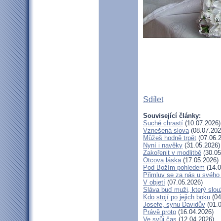
Sdílet
Související články:
Suché chrastí
(10.07.2026)
Vznešená slova
(08.07.202
Můžeš hodně trpět
(07.06.
Nyní i navěky
(31.05.2026)
Zakořenit v modlitbě
(30.05
Otcova láska
(17.05.2026)
Pod Božím pohledem
(14.0
Přimluv se za nás u svého
V objetí
(07.05.2026)
Sláva buď muži, který slou
Kdo stojí po jejich boku
(04
Josefe, synu Davidův
(01.0
Právě proto
(16.04.2026)
Ve svůj čas
(12.04.2026)