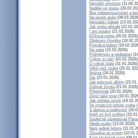
Největší ohrožení
(11.04.2
Naděje ve spásu
(29.03.20
Bez sebeprosazování a bez
Na poušti duše
(08.03.2026
Nejslabší článek
(23.02.20
Jak mohu přispět
(22.02.20
I pro ostatní
(21.02.2026)
Křížová cesta
(20.02.2026)
Obrácení člověka
(19.02.2
Pravdivá bolest
(18.02.202
Na sebe
(15.02.2026)
Průměrnost a nedbalost
(14
Církev si váží
(01.02.2026)
O cokoli žádá
(31.01.2026)
Větší než ztráta
(25.01.202
Možná
(24.01.2026)
Dar
(23.01.2026)
Jak potvrzují dějiny
(22.01.
Způsob života
(21.01.2026)
Připomínat
(20.01.2026)
Zkroť také mne
(19.01.202
Jak nejlépe umíte
(18.01.2
Ve zmatcích tohoto světa
(
S láskou a trpělivostí
(16.0
Kteří mi byli svěřeni
(15.01
Společně následovali Pána
Hledá osoby
(13.01.2026)
Není jediné řešení
(11.01.2
Zkouška se sýrem
(10.01.
Kým skutečně jsme
(09.01