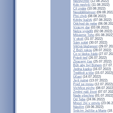
Nezpychni!
(12.08.2022)
Kdo neslyší
(11.08.2022)
Cíl znáte
(10.08.2022)
Neoddělitelnost
(09.08.202
Plni chyb
(08.08.2022)
Kdyby každý
(07.08.2022)
Odchod do nebe
(06.08.20
Vzácný dar
(03.08.2022)
Nelze vyjádřit
(02.08.2022)
Milujeme Toho
(01.08.2022
V okolí
(31.07.2022)
Sám sobě
(30.07.2022)
Věčná blaženost
(29.07.20
Z Boží rukou
(28.07.2022)
Co si láska žádá
(27.07.20
Právě teď
(26.07.2022)
Ztracený čas
(25.07.2022)
Bůh aby byl Bohem
(17.07
Jedna kapka
(16.07.2022)
Trpělivě a tiše
(15.07.2022)
Účast
(14.07.2022)
Je-li nutné
(13.07.2022)
Pojď se mnou
(12.07.2022)
Vichřice pýchy
(08.07.2022
Změní náš život
(07.07.202
Nade všechno
(01.07.2022
Od Tebe
(24.06.2022)
Mnozí žijí v omylu
(23.06.2
Násilím
(19.06.2022)
Srdcím Ježíše a Marie
(18.