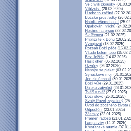
Ve chvíli zkoušky
(01.03.2
Vítězství
(28.02.2025)
U toho to začíná
(27.02.20
Božské prostředky
(26.02.
Natolik všemohoucí
(25.02
Opakování hříchů
(24.02.2
Nosíme na prsou
(22.02.20
Sklíčenost
(21.02.2025)
Přiblíží tě k Bohu
(19.02.2
Vybojovat
(18.02.2025)
Rozsah Boží péče
(16.02.
Všude kolem tebe
(15.02.2
Bez Ježíše
(14.02.2025)
Hasit oheň
(05.02.2025)
Ozvěny
(04.02.2025)
Nebojte se plakat
(03.02.2
Synáčkové moji
(31.01.202
Jen zkušeností
(30.01.202
Boží vůle
(29.01.2025)
Daleko zářivější
(28.01.202
Tváří v tvář
(27.01.2025)
Boží slovo
(26.01.2025)
Svatý Pavel, vyvolený
(25.
Úvod do zbožného života
(
Odpuštění
(23.01.2025)
Zázraky
(22.01.2025)
Pramen radosti
(21.01.202
Lampa víry
(14.01.2025)
Křesťanské mumie
(07.01.