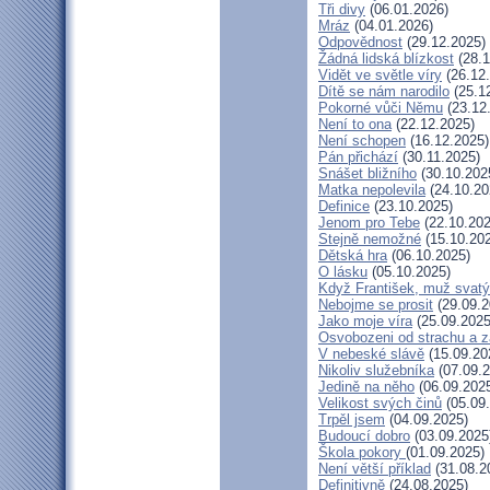
Tři divy
(06.01.2026)
Mráz
(04.01.2026)
Odpovědnost
(29.12.2025)
Žádná lidská blízkost
(28.1
Vidět ve světle víry
(26.12
Dítě se nám narodilo
(25.1
Pokorné vůči Němu
(23.12
Není to ona
(22.12.2025)
Není schopen
(16.12.2025)
Pán přichází
(30.11.2025)
Snášet bližního
(30.10.202
Matka nepolevila
(24.10.20
Definice
(23.10.2025)
Jenom pro Tebe
(22.10.202
Stejně nemožné
(15.10.20
Dětská hra
(06.10.2025)
O lásku
(05.10.2025)
Když František, muž svatý
Nebojme se prosit
(29.09.2
Jako moje víra
(25.09.2025
Osvobozeni od strachu a z
V nebeské slávě
(15.09.20
Nikoliv služebníka
(07.09.2
Jedině na něho
(06.09.202
Velikost svých činů
(05.09
Trpěl jsem
(04.09.2025)
Budoucí dobro
(03.09.2025
Škola pokory
(01.09.2025)
Není větší příklad
(31.08.2
Definitivně
(24.08.2025)