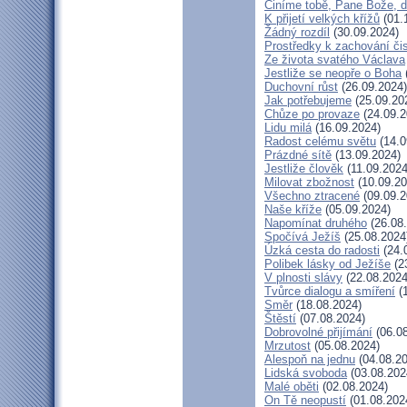
Činíme tobě, Pane Bože, d
K přijetí velkých křížů
(01.
Žádný rozdíl
(30.09.2024)
Prostředky k zachování čis
Ze života svatého Václava
Jestliže se neopře o Boha
Duchovní růst
(26.09.2024)
Jak potřebujeme
(25.09.20
Chůze po provaze
(24.09.2
Lidu milá
(16.09.2024)
Radost celému světu
(14.0
Prázdné sítě
(13.09.2024)
Jestliže člověk
(11.09.2024
Milovat zbožnost
(10.09.20
Všechno ztracené
(09.09.2
Naše kříže
(05.09.2024)
Napomínat druhého
(26.08
Spočívá Ježíš
(25.08.2024
Úzká cesta do radosti
(24.
Polibek lásky od Ježíše
(2
V plnosti slávy
(22.08.2024
Tvůrce dialogu a smíření
(1
Směr
(18.08.2024)
Štěstí
(07.08.2024)
Dobrovolné přijímání
(06.08
Mrzutost
(05.08.2024)
Alespoň na jednu
(04.08.20
Lidská svoboda
(03.08.202
Malé oběti
(02.08.2024)
On Tě neopustí
(01.08.202