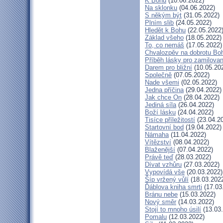
K Bohu
(10.06.2022)
Na sklonku
(04.06.2022)
S někým být
(31.05.2022)
Plním slib
(24.05.2022)
Hledět k Bohu
(22.05.2022
Základ všeho
(18.05.2022)
To, co nemáš
(17.05.2022)
Chvalozpěv na dobrotu Bo
Příběh lásky pro zamilova
Darem pro bližní
(10.05.20
Společně
(07.05.2022)
Nade všemi
(02.05.2022)
Jedna příčina
(29.04.2022)
Jak chce On
(28.04.2022)
Jediná síla
(26.04.2022)
Boží lásku
(24.04.2022)
Tisíce příležitostí
(23.04.2
Startovní bod
(19.04.2022)
Námaha
(11.04.2022)
Vítězství
(08.04.2022)
Blaženější
(07.04.2022)
Právě teď
(28.03.2022)
Dívat vzhůru
(27.03.2022)
Vypovídá vše
(20.03.2022)
Šíp vržený vůlí
(18.03.202
Ďáblova kniha smrti
(17.03
Bránu nebe
(15.03.2022)
Nový směr
(14.03.2022)
Stojí to mnoho úsilí
(13.03
Pomalu
(12.03.2022)