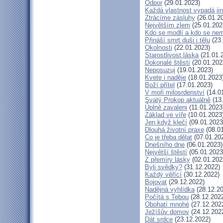
Odpor
(29.01.2023)
Každá vlastnost vypadá ji
Ztrácíme zásluhy
(26.01.2
Největším zlem
(25.01.202
Kdo se modlí a kdo se nem
Přináší smrt duši i tělu
(23.
Okolnosti
(22.01.2023)
Starostlivost láska
(21.01.
Dokonalé štěstí
(20.01.202
Neposuzuj
(19.01.2023)
Kvete i naděje
(18.01.2023
Boží přítel
(17.01.2023)
V moři milosrdenství
(14.0
Svatý Prokop aktuálně
(13
Úplně zavaleni
(11.01.2023
Základ ve víře
(10.01.2023
Jen když klečí
(09.01.2023
Dlouhá životní praxe
(08.01
Co je třeba dělat
(07.01.20
Dnešního dne
(06.01.2023)
Největší štěstí
(05.01.2023
Z přemíry lásky
(02.01.202
Byli svědky?
(31.12.2022)
Každý věřící
(30.12.2022)
Bojovat
(29.12.2022)
Nadějná vyhlídka
(28.12.20
Počítá s Tebou
(28.12.202
Obohatí mnohé
(27.12.202
Ježíšův domov
(24.12.202
Dát srdce
(23.12.2022)