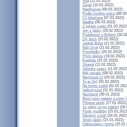
Síla
(11.03.2022)
Zbraň
(10.03.2022)
Nepřispívej
(09.03.2022)
Podle čistého srdce
(08.03
Cíl křesťana
(07.03.2022)
Naděje
(06.03.2022)
Z tohoto světa
(01.03.2022
Jen z lásky
(28.02.2022)
Podobnost s Bohem
(26.02
Zlý duch
(23.02.2022)
Jedině Boha
(22.02.2022)
Náš život
(21.02.2022)
Prostředky
(20.02.2022)
První láskou
(19.02.2022)
Kupředu
(15.02.2022)
Stupně
(12.02.2022)
Jitřenko spásy
(11.02.2022
Měj odvahu
(09.02.2022)
Neminout cíl
(03.02.2022)
To je On!
(02.02.2022)
Na tomto světě
(01.02.202
Velkorysost
(31.01.2022)
Neztrácej
(30.01.2022)
Most mezi nebem a zemí
(
Přinese plody
(27.01.2022)
Je věrný svým slibům
(26.
Plody modlitby
(25.01.2022
Důvěrný vztah
(24.01.2022
Stopy lásky
(21.01.2022)
Odpovídající forma
(20.01.