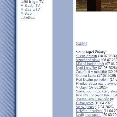
další blog o TV-
MIS
zde
,
TV-
MIS.cz
a
TV-
MIS.com
,
JukeBox
.
Sdílet
Související články:
Suché chrastí
(10.07.2026)
Vznešená slova
(08.07.202
Můžeš hodně trpět
(07.06.
Nyní i navěky
(31.05.2026)
Zakořenit v modlitbě
(30.05
Otcova láska
(17.05.2026)
Pod Božím pohledem
(14.0
Přimluv se za nás u svéh
V objetí
(07.05.2026)
Sláva buď muži, který slou
Kdo stojí po jejich boku
(04
Josefe, synu Davidův
(01.
Právě proto
(16.04.2026)
Ve svůj čas
(12.04.2026)
Největší ohrožení
(11.04.2
Naděje ve spásu
(29.03.20