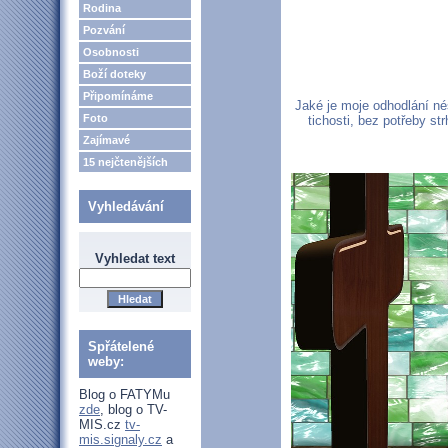
Rodina
Pozvání
Osobnosti
Boží doteky
Připomínáme
Jaké je moje odhodlání né
Foto
tichosti, bez potřeby s
Zajímavé
15 nejčtenějších
Vyhledávání
Vyhledat text
Spřátelené
weby:
Blog o FATYMu
zde
, blog o TV-
MIS.cz
tv-
mis.signaly.cz
a