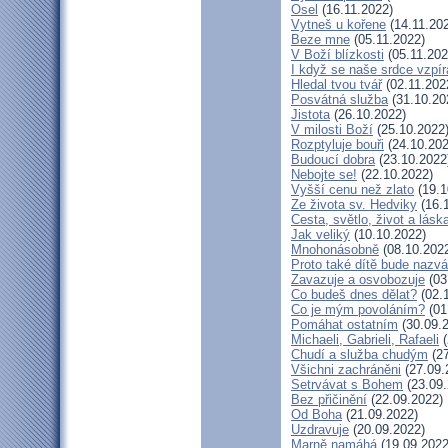
Osel
(16.11.2022)
Vytneš u kořene
(14.11.20
Beze mne
(05.11.2022)
V Boží blízkosti
(05.11.202
I když se naše srdce vzpír
Hledal tvou tvář
(02.11.202
Posvátná služba
(31.10.20
Jistota
(26.10.2022)
V milosti Boží
(25.10.2022
Rozptyluje bouři
(24.10.202
Budoucí dobra
(23.10.2022
Nebojte se!
(22.10.2022)
Vyšší cenu než zlato
(19.1
Ze života sv. Hedviky
(16.
Cesta, světlo, život a lásk
Jak veliký
(10.10.2022)
Mnohonásobně
(08.10.202
Proto také dítě bude nazv
Zavazuje a osvobozuje
(03
Co budeš dnes dělat?
(02.
Co je mým povoláním?
(01
Pomáhat ostatním
(30.09.
Michaeli, Gabrieli, Rafaeli
(
Chudí a služba chudým
(27
Všichni zachráněni
(27.09.
Setrvávat s Bohem
(23.09.
Bez přičinění
(22.09.2022)
Od Boha
(21.09.2022)
Uzdravuje
(20.09.2022)
Marně namáhá
(19.09.2022