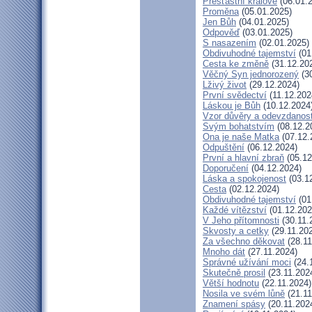
Přešťastní králové
(06.01.
Proměna
(05.01.2025)
Jen Bůh
(04.01.2025)
Odpověď
(03.01.2025)
S nasazením
(02.01.2025)
Obdivuhodné tajemství
(01
Cesta ke změně
(31.12.20
Věčný Syn jednorozený
(30
Lživý život
(29.12.2024)
První svědectví
(11.12.202
Láskou je Bůh
(10.12.2024
Vzor důvěry a odevzdanost
Svým bohatstvím
(08.12.2
Ona je naše Matka
(07.12.
Odpuštění
(06.12.2024)
První a hlavní zbraň
(05.12
Doporučení
(04.12.2024)
Láska a spokojenost
(03.1
Cesta
(02.12.2024)
Obdivuhodné tajemství
(01
Každé vítězství
(01.12.202
V Jeho přítomnosti
(30.11.
Skvosty a cetky
(29.11.20
Za všechno děkovat
(28.11
Mnoho dát
(27.11.2024)
Správné užívání moci
(24.
Skutečně prosil
(23.11.202
Větší hodnotu
(22.11.2024)
Nosila ve svém lůně
(21.11
Znamení spásy
(20.11.202