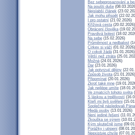
Bez sebeprosazování a bez
Na poušti duše
(08.03.2026
Nejslabší článek
(23.02.20
Jak mohu přispět
(22.02.20
I pro ostatní
(21.02.2026)
Křížová cesta
(20.02.2026)
Obrácení člověka
(19.02.2
Pravdivá bolest
(18.02.202
Na sebe
(15.02.2026)
Průměrnost a nedbalost
(14
Církev si váží
(01.02.2026)
O cokoli žádá
(31.01.2026)
Větší než ztráta
(25.01.202
Možná
(24.01.2026)
Dar
(23.01.2026)
Jak potvrzují dějiny
(22.01
Způsob života
(21.01.2026
Připomínat
(20.01.2026)
Zkroť také mne
(19.01.202
Jak nejlépe umíte
(18.01.2
Ve zmatcích tohoto světa
(
S láskou a trpělivostí
(16.0
Kteří mi byli svěřeni
(15.01
Společně následovali Pána
Hledá osoby
(13.01.2026)
Není jediné řešení
(11.01.2
Zkouška se sýrem
(10.01.
Kým skutečně jsme
(09.01
Porážky i utrpení
(08.01.20
Neexistuje chvíle
(07.01.20