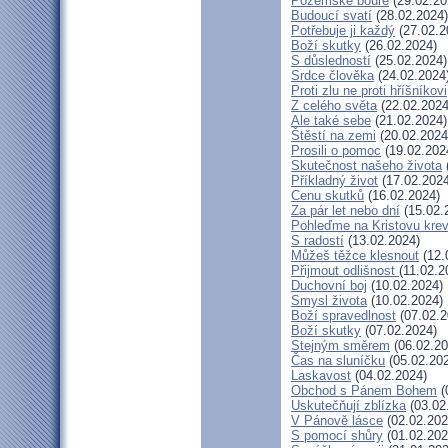
Pozemské bouře
(29.02.20
Budoucí svatí
(28.02.2024)
Potřebuje ji každý
(27.02.2
Boží skutky
(26.02.2024)
S důsledností
(25.02.2024)
Srdce člověka
(24.02.2024
Proti zlu ne proti hříšníkovi
Z celého světa
(22.02.2024
Ale také sebe
(21.02.2024)
Štěstí na zemi
(20.02.2024
Prosili o pomoc
(19.02.202
Skutečnost našeho života
Příkladný život
(17.02.2024
Cenu skutků
(16.02.2024)
Za pár let nebo dní
(15.02.
Pohleďme na Kristovu kre
S radostí
(13.02.2024)
Můžeš těžce klesnout
(12.
Přijmout odlišnost
(11.02.2
Duchovní boj
(10.02.2024)
Smysl života
(10.02.2024)
Boží spravedlnost
(07.02.2
Boží skutky
(07.02.2024)
Stejným směrem
(06.02.20
Čas na sluníčku
(05.02.20
Laskavost
(04.02.2024)
Obchod s Pánem Bohem
(
Uskutečňují zblízka
(03.02
V Pánově lásce
(02.02.202
S pomocí shůry
(01.02.202