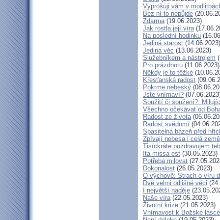
Vyprošuji vám v modlitbác
Bez ní to nepůjde
(20.06.2
Zdarma
(19.06.2023)
Jak rostla její víra
(17.06.2
Na poslední hodinku
(16.06
Jediná starost
(14.06.2023
Jediná věc
(13.06.2023)
Služebníkem a nástrojem
(
Pro prázdnotu
(11.06.2023)
Někdy je to těžké
(10.06.2
Křesťanská radost
(09.06.
Pokrme nebeský
(08.06.20
Jste vnímaví?
(07.06.2023
Soužití či soužení?: Milují
Všechno očekávat od Boh
Radost ze života
(05.06.20
Radost svědomí
(04.06.20
Spasitelná bázeň před hří
Zpívají nebesa i celá země
Tisíckráte pozdravujem teb
Ita missa est
(30.05.2023)
Potřeba milovat
(27.05.202
Dokonalost
(26.05.2023)
O výchově: Strach o víru dě
Dvě velmi odlišné věci
(24.
I největší naděje
(23.05.20
Naše víra
(22.05.2023)
Životní krize
(21.05.2023)
Vnímavost k Božské lásce.
Není daleko
(19.05.2023)