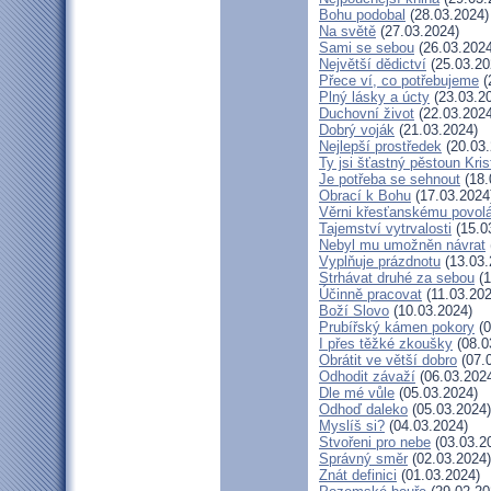
Bohu podobal
(28.03.2024)
Na světě
(27.03.2024)
Sami se sebou
(26.03.2024
Největší dědictví
(25.03.20
Přece ví, co potřebujeme
(
Plný lásky a úcty
(23.03.2
Duchovní život
(22.03.2024
Dobrý voják
(21.03.2024)
Nejlepší prostředek
(20.03.
Ty jsi šťastný pěstoun Kri
Je potřeba se sehnout
(18.
Obrací k Bohu
(17.03.2024
Věrni křesťanskému povol
Tajemství vytrvalosti
(15.0
Nebyl mu umožněn návrat
Vyplňuje prázdnotu
(13.03.
Strhávat druhé za sebou
(1
Účinně pracovat
(11.03.202
Boží Slovo
(10.03.2024)
Prubířský kámen pokory
(0
I přes těžké zkoušky
(08.0
Obrátit ve větší dobro
(07.
Odhodit závaží
(06.03.202
Dle mé vůle
(05.03.2024)
Odhoď daleko
(05.03.2024)
Myslíš si?
(04.03.2024)
Stvořeni pro nebe
(03.03.2
Správný směr
(02.03.2024)
Znát definici
(01.03.2024)