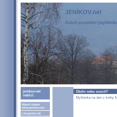
JENÍKOV.net
Dobré poselství (myšlenka,
jenikov.net
Obdiv nebo soucit?
nabízí:
Myšlenka na den z knihy Mi
Hlavní strana
www.jenikov.net
Liturgický rok