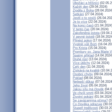
Ubožáci a hříšníci
(02.05.2
Každý den
(29.04.2024)
Zrodila z Boha
(28.04.2024
Setkání
(27.04.2024)
Jestli o to stojíš
(26.04.202
Je to více
(22.04.2024)
Na konci časů
(21.04.2024
V tento čas
(20.04.2024)
Zakořeněná jistota
(19.04.
V pevné jistotě
(18.04.2024
Přinést pokoj
(17.04.2024)
Vyplnili vůli Boží
(16.04.20
Pro Krista
(15.04.2024)
Promluvy sv. Jana Marie Vi
Špatný příklad
(14.04.2024
Druhé růst
(13.04.2024)
Více útěchy
(12.04.2024)
Celý den
(11.04.2024)
Získává na kvalitě
(10.04.
Osobní chyby
(09.04.2024)
Poklad
(08.04.2024)
Nejlepší důkaz
(07.04.2024
Jeho život
(05.04.2024)
Jakou sílu má člověk
(04.0
Ve chvíli smrti
(03.04.2024
Životní pokání
(01.04.2024
Se zavázanýma očima?
(3
Co člověka odrazuje
(30.03
Stupeň trpělivosti
(30.03.2
Nejpoučnější kniha
(29.03.