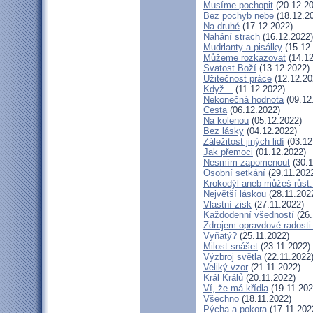
Musíme pochopit
(20.12.20
Bez pochyb nebe
(18.12.2
Na druhé
(17.12.2022)
Nahání strach
(16.12.2022)
Mudrlanty a pisálky
(15.12
Můžeme rozkazovat
(14.12
Svatost Boží
(13.12.2022)
Užitečnost práce
(12.12.20
Když...
(11.12.2022)
Nekonečná hodnota
(09.12
Cesta
(06.12.2022)
Na kolenou
(05.12.2022)
Bez lásky
(04.12.2022)
Záležitost jiných lidí
(03.12
Jak přemoci
(01.12.2022)
Nesmím zapomenout
(30.1
Osobní setkání
(29.11.202
Krokodýl aneb můžeš růst: 
Největší láskou
(28.11.202
Vlastní zisk
(27.11.2022)
Každodenní všedností
(26.
Zdrojem opravdové radosti 
Vyňatý?
(25.11.2022)
Milost snášet
(23.11.2022)
Výzbroj světla
(22.11.2022
Veliký vzor
(21.11.2022)
Král Králů
(20.11.2022)
Ví, že má křídla
(19.11.202
Všechno
(18.11.2022)
Pýcha a pokora
(17.11.202