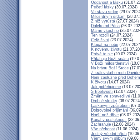
Oddanost a lásku
(31.07.2
Pečetí lásky
(30.07.2024)
Ve stavu srdce
(29.07.2024
Milosrdným srdcím
(28.07.
Z níž vyrůstá
(27.07.2024)
Daleko od Pána
(26.07.202
Máme všechno
(25.07.202
Ten rozdíl
(24.07.2024)
Celý život
(23.07.2024)
Klepat na nebe
(22.07.2024
K novému životu
(21.07.20
Právě to nic
(20.07.2024)
Přitahuje Boží spásu
(19.0
V Boží milosrdenství
(18.0
Na bránu Boží Srdce
(17.0
Z královského rodu Davido
Není záslužné před Bohem
K životu
(14.07.2024)
Jak potřebujeme
(13.07.20
S trpělivostí
(12.07.2024)
Změní ve spravedlivé
(11.0
Drobné skutky
(08.07.2024
Laskavým způsobem
(07.0
Dobrovolné přijímání
(06.07
Horší než dříve
(03.07.202
Konal v poslušnosti
(22.06
Zachraňuje
(12.06.2024)
Vše překonat
(11.06.2024)
Jediný všední hřích
(10.06
Věrný svým slibům
(09.06.