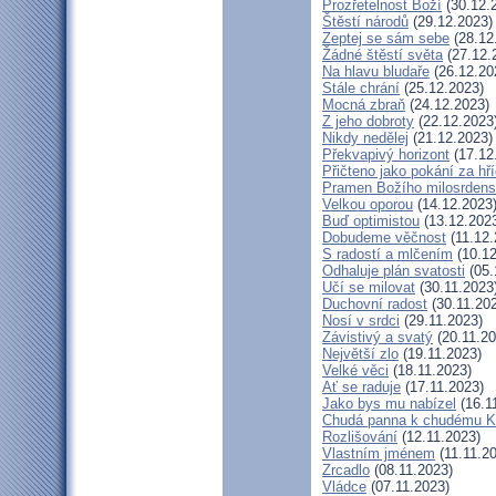
Prozřetelnost Boží
(30.12.
Štěstí národů
(29.12.2023)
Zeptej se sám sebe
(28.12
Žádné štěstí světa
(27.12.
Na hlavu bludaře
(26.12.20
Stále chrání
(25.12.2023)
Mocná zbraň
(24.12.2023)
Z jeho dobroty
(22.12.2023
Nikdy nedělej
(21.12.2023)
Překvapivý horizont
(17.12
Přičteno jako pokání za hř
Pramen Božího milosrdens
Velkou oporou
(14.12.2023
Buď optimistou
(13.12.202
Dobudeme věčnost
(11.12.
S radostí a mlčením
(10.12
Odhaluje plán svatosti
(05.
Učí se milovat
(30.11.2023
Duchovní radost
(30.11.20
Nosí v srdci
(29.11.2023)
Závistivý a svatý
(20.11.20
Největší zlo
(19.11.2023)
Velké věci
(18.11.2023)
Ať se raduje
(17.11.2023)
Jako bys mu nabízel
(16.1
Chudá panna k chudému Kr
Rozlišování
(12.11.2023)
Vlastním jménem
(11.11.2
Zrcadlo
(08.11.2023)
Vládce
(07.11.2023)