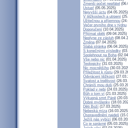
Zmenši počet nepřátel
(06.
Ustup!
(05.05.2025)
Nejvyšší úctu
(04.05.2025)
V těžkostech a utrpení
(25
Užitečnou a příjemnou
(24.
Večer prvního dne v týdnu
Doporučení
(10.04.2025)
Přijímat oběti
(09.04.2025)
Neplyne ze zásluh
(08.04.
Změna
(07.04.2025)
Slabá stránka
(06.04.2025)
S konečnými výsledky
(03
Spolehnout na Boha
(02.04
Vše nebo nic
(01.04.2025)
Teologicky
(31.03.2025)
Nic mocnějšího
(30.03.202
Příležitost k růstu
(29.03.2
Odvrácení těžkostí
(27.03.
Svatost a trpělivost
(26.03
Chráníš mou duši
(25.03.2
Poklad v nebi
(24.03.2025)
Bůh o tom ví
(21.03.2025)
Výkupná smrt Páně
(20.03
Dobré myšlenky
(18.03.20
Děti Boží
(17.03.2025)
Nebeská míza
(16.03.2025
Ospravedlnění najdeš
(15.
Ježíš nás vybízí
(06.03.20
Co je správné
(05.03.2025)
Jejich věci
(02.03.2025)