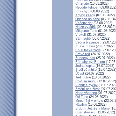
Cíl znáte
(10.08.2022)
Neoddělitelnost
(09.08.202
Plni chyb
(08.08.2022)
Kdyby každý
(07.08.2022)
Odchod do nebe
(06.08.20
Vzácný dar
(03.08.2022)
Nelze vyjádřit
(02.08.2022)
Milujeme Toho
(01.08.2022
V okolí
(31.07.2022)
Sám sobě
(30.07.2022)
Věčná blaženost
(29.07.20
Z Boží rukou
(28.07.2022)
Co si láska žádá
(27.07.20
Právě teď
(26.07.2022)
Ztracený čas
(25.07.2022)
Bůh aby byl Bohem
(17.07
Jedna kapka
(16.07.2022)
Trpělivě a tiše
(15.07.2022
Účast
(14.07.2022)
Je-li nutné
(13.07.2022)
Pojď se mnou
(12.07.2022)
Vichřice pýchy
(08.07.2022
Změní náš život
(07.07.20
Nade všechno
(01.07.2022
Od Tebe
(24.06.2022)
Mnozí žijí v omylu
(23.06.
Násilím
(19.06.2022)
Srdcím Ježíše a Marie
(18
Boží stvoření
(11.06.2022)