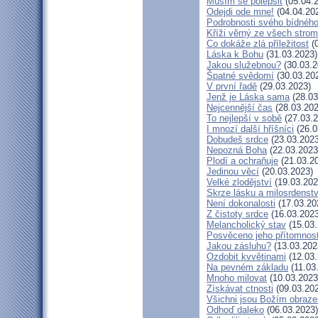
Musím se polepšit
(05.04.
Odejdi ode mne!
(04.04.20
Podrobnosti svého bídného
Kříži věrný ze všech stro
Co dokáže zlá příležitost
(0
Láska k Bohu
(31.03.2023)
Jakou služebnou?
(30.03.2
Špatné svědomí
(30.03.20
V první řadě
(29.03.2023)
Jenž je Láska sama
(28.03
Nejcennější čas
(28.03.202
To nejlepší v sobě
(27.03.2
I mnozí další hříšníci
(26.0
Dobudeš srdce
(23.03.2023
Nepozná Boha
(22.03.2023
Plodí a ochraňuje
(21.03.2
Jedinou věcí
(20.03.2023)
Velké zlodějství
(19.03.202
Skrze lásku a milosrdenstv
Není dokonalosti
(17.03.20
Z čistoty srdce
(16.03.2023
Melancholický stav
(15.03.
Posvěceno jeho přítomnost
Jakou zásluhu?
(13.03.202
Ozdobit kvvětinami
(12.03.
Na pevném základu
(11.03
Mnoho milovat
(10.03.2023
Získávat ctnosti
(09.03.20
Všichni jsou Božím obraz
Odhoď daleko
(06.03.2023)