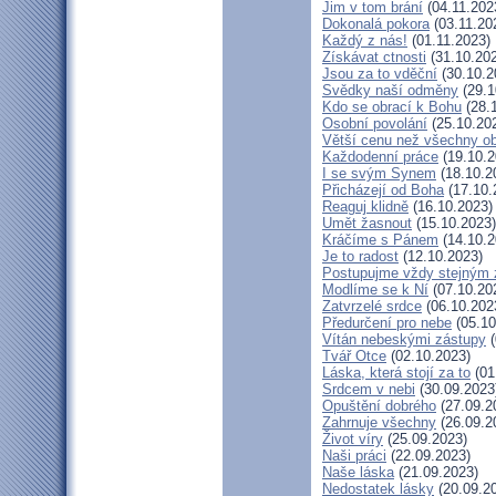
Jim v tom brání
(04.11.202
Dokonalá pokora
(03.11.20
Každý z nás!
(01.11.2023)
Získávat ctnosti
(31.10.20
Jsou za to vděční
(30.10.2
Svědky naší odměny
(29.1
Kdo se obrací k Bohu
(28.
Osobní povolání
(25.10.20
Větší cenu než všechny ob
Každodenní práce
(19.10.2
I se svým Synem
(18.10.2
Přicházejí od Boha
(17.10.
Reaguj klidně
(16.10.2023)
Umět žasnout
(15.10.2023)
Kráčíme s Pánem
(14.10.2
Je to radost
(12.10.2023)
Postupujme vždy stejným
Modlíme se k Ní
(07.10.20
Zatvrzelé srdce
(06.10.202
Předurčení pro nebe
(05.10
Vítán nebeskými zástupy
(
Tvář Otce
(02.10.2023)
Láska, která stojí za to
(01
Srdcem v nebi
(30.09.2023
Opuštění dobrého
(27.09.2
Zahrnuje všechny
(26.09.2
Život víry
(25.09.2023)
Naši práci
(22.09.2023)
Naše láska
(21.09.2023)
Nedostatek lásky
(20.09.2