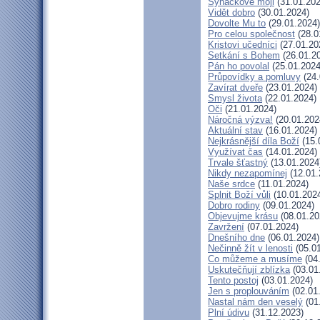
Synáčkové moji
(31.01.202
Vidět dobro
(30.01.2024)
Dovolte Mu to
(29.01.2024)
Pro celou společnost
(28.0
Kristovi učedníci
(27.01.20
Setkání s Bohem
(26.01.2
Pán ho povolal
(25.01.2024
Průpovídky a pomluvy
(24.
Zavírat dveře
(23.01.2024)
Smysl života
(22.01.2024)
Oči
(21.01.2024)
Náročná výzva!
(20.01.202
Aktuální stav
(16.01.2024)
Nejkrásnější díla Boží
(15.
Využívat čas
(14.01.2024)
Trvale šťastný
(13.01.2024
Nikdy nezapomínej
(12.01.
Naše srdce
(11.01.2024)
Splnit Boží vůli
(10.01.202
Dobro rodiny
(09.01.2024)
Objevujme krásu
(08.01.20
Zavržení
(07.01.2024)
Dnešního dne
(06.01.2024)
Nečinně žít v lenosti
(05.01
Co můžeme a musíme
(04
Uskutečňují zblízka
(03.01
Tento postoj
(03.01.2024)
Jen s proplouváním
(02.01
Nastal nám den veselý
(01
Plní údivu
(31.12.2023)