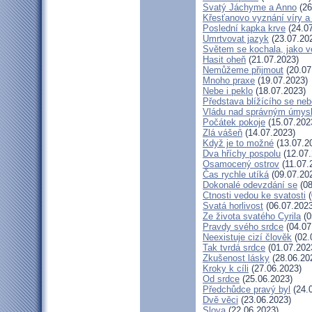
Svatý Jáchyme a Anno
(26
Křesťanovo vyznání víry a
Poslední kapka krve
(24.07
Umrtvovat jazyk
(23.07.20
Světem se kochala, jako ve
Hasit oheň
(21.07.2023)
Nemůžeme přijmout
(20.07
Mnoho praxe
(19.07.2023)
Nebe i peklo
(18.07.2023)
Představa blížícího se neb
Vládu nad správným úmys
Počátek pokoje
(15.07.202
Zlá vášeň
(14.07.2023)
Když je to možné
(13.07.2
Dva hříchy pospolu
(12.07.
Osamocený ostrov
(11.07.
Čas rychle utíká
(09.07.20
Dokonalé odevzdání se
(08
Ctnosti vedou ke svatosti
(
Svatá horlivost
(06.07.2023
Ze života svatého Cyrila
(0
Pravdy svého srdce
(04.07
Neexistuje cizí člověk
(02.
Tak tvrdá srdce
(01.07.202
Zkušenost lásky
(28.06.20
Kroky k cíli
(27.06.2023)
Od srdce
(25.06.2023)
Předchůdce pravý byl
(24.
Dvě věci
(23.06.2023)
Slova
(22.06.2023)