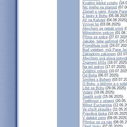
Kvalitní lidské vztahy
(18.0
Nic jiného na starosti
(07.0
Zůstaň s námi, Kriste Pan
Z lásky k Bohu
(05.08.202
Až na Kalvárii
(04.08.2025)
Vzývej ho
(03.08.2025)
Abychom se nebáli smrti
(0
Milosrdným srdcím
(01.08.
Přímo ze srdce
(27.07.202
Jakube, tebe upřímně
(25.
Proměňuje svět
(24.07.202
Buď veleben, můj Pane Jež
Základním zákonem
(22.07
Abychom svá slova potvrdi
Znamení kříže
(18.07.2025
Na její pokyn
(17.07.2025)
Zvláštní milosti
(10.07.202
Od Boha
(06.07.2025)
Smířeni s Bohem
(03.07.2
O Bohu, o bližním a o sob
Líbit se Bohu
(29.06.2025)
Volání
(19.06.2025)
Spatřit svět
(15.06.2025)
Trpělivost v utrpení
(20.05.
Milost Eucharistie
(12.05.2
Ve chvíli zkoušky
(11.05.2
Pravdivá láska
(10.05.2025
V daleké zemi
(09.05.2025
Přimluv se za nás
(08.05.2
Oheň lásky
(07.05.2025)