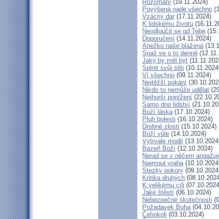
Rozjímání
(19.11.2024)
Povýšená nade všechno
(1
Vzácný dar
(17.11.2024)
K lidskému životu
(16.11.2
Neodloučit se od Tebe
(15.
Doporučení
(14.11.2024)
Anežko naše blažená
(13.1
Snaž se o to denně
(12.11.
Jaký by měl být
(11.11.202
Splnit svůj slib
(10.11.2024
Ví všechno
(09.11.2024)
Nejtěžší pokání
(30.10.202
Nikdo to nemůže udělat
(29
Nejhorší ponížení
(22.10.2
Samo dno lidství
(21.10.20
Boží láska
(17.10.2024)
Pluh bolesti
(16.10.2024)
Drobné zlosti
(15.10.2024)
Boží vůle
(14.10.2024)
Vytrvale modlí
(13.10.2024
Bázeň Boží
(12.10.2024)
Nerad se v něčem angažuj
Najmout vraha
(10.10.2024
Stezky pokory
(09.10.2024
Kritika druhých
(08.10.2024
K velikému cíli
(07.10.2024
Jaké štěstí
(06.10.2024)
Nebezpečné skutečnosti
(0
Požadavek Boha
(04.10.20
Čehokoli
(03.10.2024)