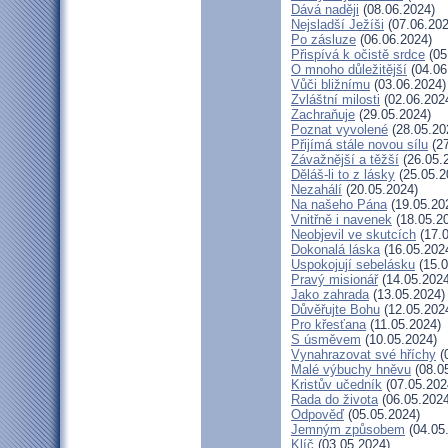
Dává naději
(08.06.2024)
Nejsladší Ježíši
(07.06.202
Po zásluze
(06.06.2024)
Přispívá k očistě srdce
(05
O mnoho důležitější
(04.06
Vůči bližnímu
(03.06.2024)
Zvláštní milosti
(02.06.202
Zachraňuje
(29.05.2024)
Poznat vyvolené
(28.05.20
Přijímá stále novou sílu
(27
Závažnější a těžší
(26.05.
Děláš-li to z lásky
(25.05.2
Nezahálí
(20.05.2024)
Na našeho Pána
(19.05.20
Vnitřně i navenek
(18.05.2
Neobjevil ve skutcích
(17.0
Dokonalá láska
(16.05.202
Uspokojují sebelásku
(15.0
Pravý misionář
(14.05.2024
Jako zahrada
(13.05.2024)
Důvěřujte Bohu
(12.05.202
Pro křesťana
(11.05.2024)
S úsměvem
(10.05.2024)
Vynahrazovat své hříchy
(
Malé výbuchy hněvu
(08.0
Kristův učedník
(07.05.202
Rada do života
(06.05.2024
Odpověď
(05.05.2024)
Jemným způsobem
(04.05
Klíč
(03.05.2024)