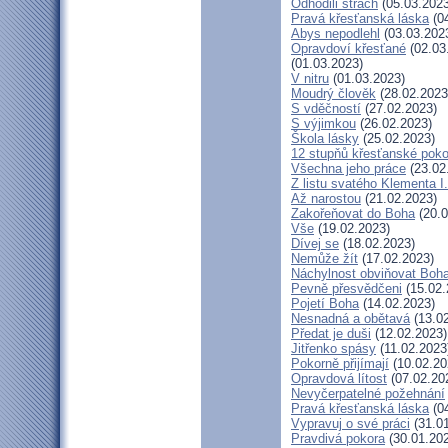
Odhodili strach
(05.03.2023
Pravá křesťanská láska
(04
Abys nepodlehl
(03.03.202
Opravdoví křesťané
(02.03
(01.03.2023)
V nitru
(01.03.2023)
Moudrý člověk
(28.02.2023
S vděčností
(27.02.2023)
S výjimkou
(26.02.2023)
Škola lásky
(25.02.2023)
12 stupňů křesťanské poko
Všechna jeho práce
(23.02
Z listu svatého Klementa I.
Až narostou
(21.02.2023)
Zakořeňovat do Boha
(20.0
Vše
(19.02.2023)
Dívej se
(18.02.2023)
Nemůže žít
(17.02.2023)
Náchylnost obviňovat Boh
Pevně přesvědčeni
(15.02.
Pojetí Boha
(14.02.2023)
Nesnadná a obětavá
(13.02
Předat je duši
(12.02.2023)
Jitřenko spásy
(11.02.2023
Pokorně přijímají
(10.02.20
Opravdová lítost
(07.02.20
Nevyčerpatelné požehnání
Pravá křesťanská láska
(04
Vypravuj o své práci
(31.01
Pravdivá pokora
(30.01.20