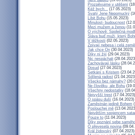
Prozpěvujme v utěšení
(18
Kéž bych...
(17.05.2023)
Svatý Jene Nepomucký
(1
Líbit Bohu
(15.05.2023)
Minulost- budoucnost
(12.0
Mezi mužem a ženou
(11.0
O výchově: Společná modlit
Sláva buď muži, který Bohu
V těžkosti
(02.05.2023)
Zpívají nebesa i celá země
Jak chce On
(30.04.2023)
Díky ní žijí
(29.04.2023)
Nic nespáchali
(28.04.2023
Zachovávají lásku
(28.04.2
Dosud
(27.04.2023)
Setkání s Kristem
(23.04.2
Sdílená radost
(21.04.2023
Všecko bez námahy?
(20.
Ne člověku, ale Bohu
(19.0
Všechny nedostatky
(18.04
Nejvyšší trest
(17.04.2023)
O spásu duší
(16.04.2023)
Zaměstnán jedině Bohem
(
Poslouchej mě
(13.04.2023
Největším spojencem sata
Pouze to
(11.04.2023)
Díky poznání sebe saméh
Ó převeselá novina
(09.04.
Král židovský
(07.04.2023)