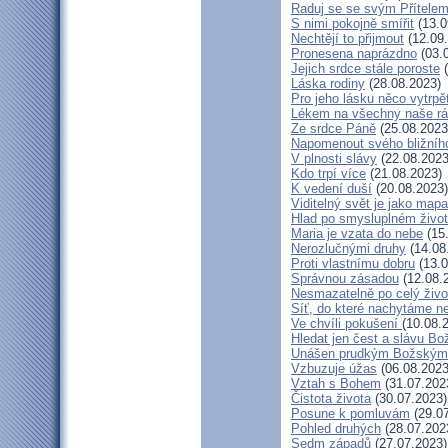
Raduj se se svým Přítele
S nimi pokojně smířit
(13.0
Nechtějí to přijmout
(12.09
Pronesena naprázdno
(03.
Jejich srdce stále poroste
(
Láska rodiny
(28.08.2023)
Pro jeho lásku něco vytrpě
Lékem na všechny naše r
Ze srdce Páně
(25.08.2023
Napomenout svého bližníh
V plnosti slávy
(22.08.2023
Kdo trpí více
(21.08.2023)
K vedení duší
(20.08.2023)
Viditelný svět je jako mapa
Hlad po smysluplném živo
Maria je vzata do nebe
(15
Nerozlučnými druhy
(14.08
Proti vlastnímu dobru
(13.0
Správnou zásadou
(12.08.
Nesmazatelně po celý živo
Síť, do které nachytáme ne
Ve chvíli pokušení
(10.08.
Hledat jen čest a slávu Bo
Unášen prudkým Božským
Vzbuzuje úžas
(06.08.2023
Vztah s Bohem
(31.07.202
Čistota života
(30.07.2023)
Posune k pomluvám
(29.07
Pohled druhých
(28.07.202
Sedm západů
(27.07.2023)