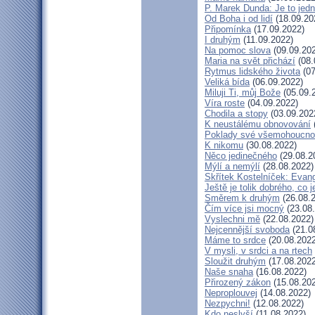
P. Marek Dunda: Je to jedn
Od Boha i od lidí
(18.09.20
Připomínka
(17.09.2022)
I druhým
(11.09.2022)
Na pomoc slova
(09.09.20
Maria na svět přichází
(08.
Rytmus lidského života
(07
Veliká bída
(06.09.2022)
Miluji Ti, můj Bože
(05.09.
Víra roste
(04.09.2022)
Chodila a stopy
(03.09.202
K neustálému obnovování
Poklady své všemohoucno
K nikomu
(30.08.2022)
Něco jedinečného
(29.08.2
Mýlí a nemýlí
(28.08.2022)
Skřítek Kostelníček: Evang
Ještě je tolik dobrého, co 
Směrem k druhým
(26.08.
Čím více jsi mocný
(23.08
Vyslechni mě
(22.08.2022)
Nejcennější svoboda
(21.0
Máme to srdce
(20.08.2022
V mysli, v srdci a na rtech
Sloužit druhým
(17.08.2022
Naše snaha
(16.08.2022)
Přirozený zákon
(15.08.20
Neproplouvej
(14.08.2022)
Nezpychni!
(12.08.2022)
Kdo neslyší
(11.08.2022)