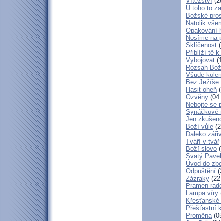
Vítězství
(2
U toho to z
Božské pros
Natolik vše
Opakování h
Nosíme na 
Sklíčenost
(
Přiblíží tě 
Vybojovat
(1
Rozsah Bož
Všude kole
Bez Ježíše
Hasit oheň
(
Ozvěny
(04.
Nebojte se 
Synáčkové 
Jen zkušeno
Boží vůle
(2
Daleko zářiv
Tváří v tvář
Boží slovo
(
Svatý Pavel
Úvod do zbo
Odpuštění
(
Zázraky
(22
Pramen rado
Lampa víry
Křesťanské
Přešťastní 
Proměna
(05