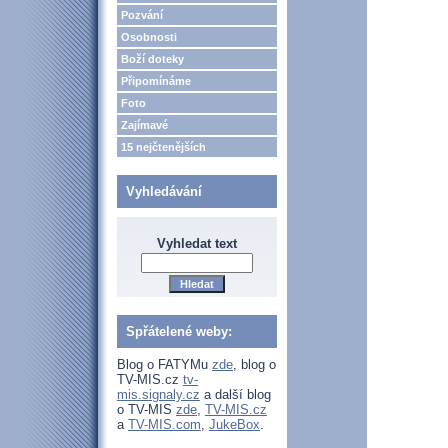
Pozvání
Osobnosti
Boží doteky
Připomínáme
Foto
Zajímavé
15 nejčtenějších
Vyhledávání
Vyhledat text
Spřátelené weby:
Blog o FATYMu
zde
, blog o
TV-MIS.cz
tv-
mis.signaly.cz
a další blog
o TV-MIS
zde
,
TV-MIS.cz
a
TV-MIS.com
,
JukeBox
.