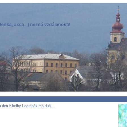
enka, akce...) nezná vzdálenosti!
 den z knihy I darebák má duši...