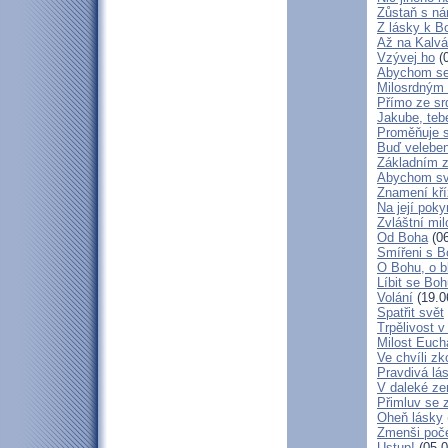
Zůstaň s ná
Z lásky k B
Až na Kalvár
Vzývej ho
(0
Abychom se 
Milosrdným
Přímo ze sr
Jakube, teb
Proměňuje 
Buď veleben
Základním 
Abychom svá
Znamení kř
Na její poky
Zvláštní mil
Od Boha
(06
Smířeni s 
O Bohu, o b
Líbit se Bo
Volání
(19.0
Spatřit svět
Trpělivost v
Milost Eucha
Ve chvíli z
Pravdivá lá
V daleké ze
Přimluv se 
Oheň lásky
Zmenši poče
Ustup!
(05.0