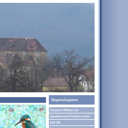
Doporučujeme:
Časopis Milujte se!
Společenství čistých srdcí
FATYM