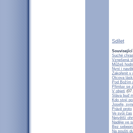
Sdílet
Související
Suché chras
Vznešená s
Můžeš hodně
Nyní i navě
Zakořenit v 
Otcova lásk
Pod Božím 
Přimluv se 
V objetí
(07.
Sláva buď m
Kdo stojí po
Josefe, syn
Právě proto
Ve svůj čas
Největší oh
Naděje ve 
Bez sebepro
Na poušti d