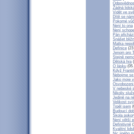
Odpovědnos
Žádná lidská
Vidět ve svě
Dítě se nám
Pokorné vů
Není to ona
Není schop
Pán přicház
Snášet bliž
Matka nepol
Definice
(23
Jenom pro 
Stejně nem
Dětská hra
(
O lásku
(05.
Když Franti
Nebojme se 
Jako moje v
Osvobozeni 
V nebeské 
Nikoliv služ
Jedině na n
Velikost sv
Trpěl jsem
(
Budoucí do
Škola poko
Není větší p
Definitivně
(
Kvalitní lid
Nic jiného n