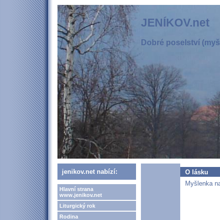
JENÍKOV.net
Dobré poselství (myšl
jenikov.net nabízí:
O lásku
Myšlenka na
Hlavní strana
www.jenikov.net
Liturgický rok
Rodina