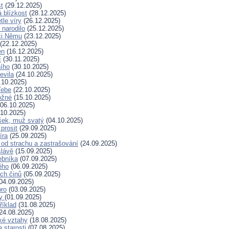
t
(29.12.2025)
 blízkost
(28.12.2025)
tle víry
(26.12.2025)
 narodilo
(25.12.2025)
či Němu
(23.12.2025)
(22.12.2025)
en
(16.12.2025)
í
(30.11.2025)
ního
(30.10.2025)
evila
(24.10.2025)
.10.2025)
Tebe
(22.10.2025)
ožné
(15.10.2025)
06.10.2025)
10.2025)
šek, muž svatý
(04.10.2025)
prosit
(29.09.2025)
íra
(25.09.2025)
od strachu a zastrašování
(24.09.2025)
slávě
(15.09.2025)
ebníka
(07.09.2025)
ěho
(06.09.2025)
ých činů
(05.09.2025)
04.09.2025)
bro
(03.09.2025)
ry
(01.09.2025)
říklad
(31.08.2025)
24.08.2025)
ské vztahy
(18.08.2025)
a starosti
(07.08.2025)