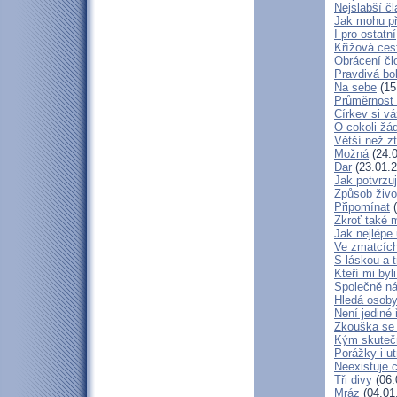
Nejslabší č
Jak mohu př
I pro ostatní
Křížová ces
Obrácení čl
Pravdivá bo
Na sebe
(15
Průměrnost 
Církev si vá
O cokoli žá
Větší než zt
Možná
(24.0
Dar
(23.01.2
Jak potvrzuj
Způsob živo
Připomínat
(
Zkroť také 
Jak nejlépe
Ve zmatcích
S láskou a t
Kteří mi byl
Společně ná
Hledá osob
Není jediné 
Zkouška se
Kým skuteč
Porážky i ut
Neexistuje c
Tři divy
(06.
Mráz
(04.01