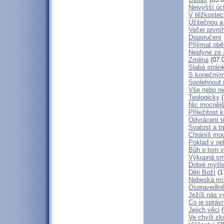
Nejvyšší úc
V těžkostec
Užitečnou a
Večer první
Doporučení
Přijímat obě
Neplyne ze 
Změna
(07.
Slabá strán
S konečným
Spolehnout
Vše nebo ni
Teologicky
(
Nic mocnějš
Příležitost k
Odvrácení t
Svatost a tr
Chráníš mou
Poklad v ne
Bůh o tom v
Výkupná sm
Dobré myšl
Děti Boží
(1
Nebeská mí
Ospravedlně
Ježíš nás v
Co je správ
Jejich věci
(
Ve chvíli z