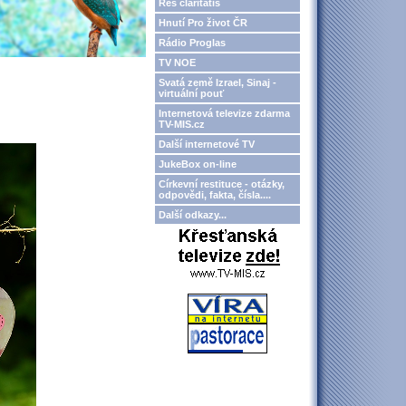
Res claritatis
Hnutí Pro život ČR
Rádio Proglas
TV NOE
Svatá země Izrael, Sinaj -
virtuální pouť
Internetová televize zdarma
TV-MIS.cz
Další internetové TV
JukeBox on-line
Církevní restituce - otázky,
odpovědi, fakta, čísla....
Další odkazy...