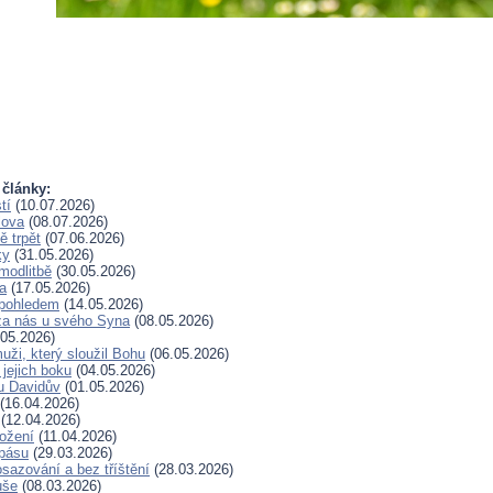
 články:
tí
(10.07.2026)
lova
(08.07.2026)
 trpět
(07.06.2026)
ky
(31.05.2026)
modlitbě
(30.05.2026)
a
(17.05.2026)
pohledem
(14.05.2026)
za nás u svého Syna
(08.05.2026)
05.2026)
uži, který sloužil Bohu
(06.05.2026)
 jejich boku
(04.05.2026)
u Davidův
(01.05.2026)
(16.04.2026)
(12.04.2026)
rožení
(11.04.2026)
spásu
(29.03.2026)
sazování a bez tříštění
(28.03.2026)
uše
(08.03.2026)