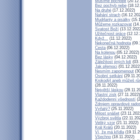
Musíme pochopit
(20.12
Bez pochyb nebe
(18.12
Na druhé
(17.12.2022)
Nahání strach
(16.12.20
Mudrlanty a pisálky
(15.
Můžeme rozkazovat
(14.
Svatost Boží
(13.12.202
Užitečnost práce
(12.12.
Když...
(11.12.2022)
Nekonečná hodnota
(09.
Cesta
(06.12.2022)
Na kolenou
(05.12.2022)
Bez lásky
(04.12.2022)
Záležitost jiných lidí
(03.
Jak přemoci
(01.12.2022
Nesmím zapomenout
(30
Osobní setkání
(29.11.2
Krokodýl aneb můžeš růs
(28.11.2022)
Největší láskou
(28.11.2
Vlastní zisk
(27.11.2022)
Každodenní všedností
(2
Zdrojem opravdové radost
Vyňatý?
(25.11.2022)
Milost snášet
(23.11.202
Výzbroj světla
(22.11.20
Veliký vzor
(21.11.2022)
Král Králů
(20.11.2022)
Ví, že má křídla
(19.11.2
Všechno
(18.11.2022)