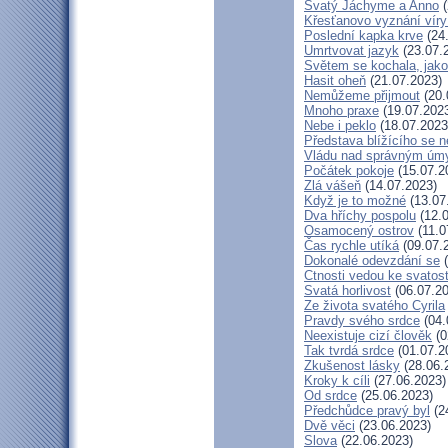
Svatý Jáchyme a Anno
(
Křesťanovo vyznání víry
Poslední kapka krve
(24
Umrtvovat jazyk
(23.07.
Světem se kochala, jako
Hasit oheň
(21.07.2023)
Nemůžeme přijmout
(20.
Mnoho praxe
(19.07.202
Nebe i peklo
(18.07.2023
Představa blížícího se 
Vládu nad správným úm
Počátek pokoje
(15.07.2
Zlá vášeň
(14.07.2023)
Když je to možné
(13.07
Dva hříchy pospolu
(12.0
Osamocený ostrov
(11.0
Čas rychle utíká
(09.07.
Dokonalé odevzdání se
(
Ctnosti vedou ke svatost
Svatá horlivost
(06.07.20
Ze života svatého Cyrila
Pravdy svého srdce
(04.
Neexistuje cizí člověk
(0
Tak tvrdá srdce
(01.07.2
Zkušenost lásky
(28.06.
Kroky k cíli
(27.06.2023)
Od srdce
(25.06.2023)
Předchůdce pravý byl
(2
Dvě věci
(23.06.2023)
Slova
(22.06.2023)