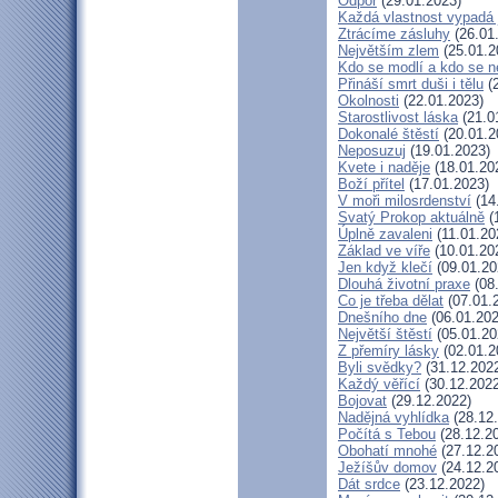
Odpor
(29.01.2023)
Každá vlastnost vypadá 
Ztrácíme zásluhy
(26.01
Největším zlem
(25.01.2
Kdo se modlí a kdo se n
Přináší smrt duši i tělu
(2
Okolnosti
(22.01.2023)
Starostlivost láska
(21.0
Dokonalé štěstí
(20.01.2
Neposuzuj
(19.01.2023)
Kvete i naděje
(18.01.20
Boží přítel
(17.01.2023)
V moři milosrdenství
(14
Svatý Prokop aktuálně
(
Úplně zavaleni
(11.01.20
Základ ve víře
(10.01.20
Jen když klečí
(09.01.20
Dlouhá životní praxe
(08
Co je třeba dělat
(07.01.
Dnešního dne
(06.01.202
Největší štěstí
(05.01.20
Z přemíry lásky
(02.01.2
Byli svědky?
(31.12.202
Každý věřící
(30.12.2022
Bojovat
(29.12.2022)
Nadějná vyhlídka
(28.12
Počítá s Tebou
(28.12.2
Obohatí mnohé
(27.12.2
Ježíšův domov
(24.12.2
Dát srdce
(23.12.2022)