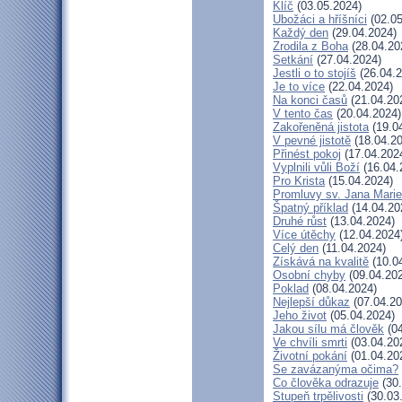
Klíč
(03.05.2024)
Ubožáci a hříšníci
(02.05
Každý den
(29.04.2024)
Zrodila z Boha
(28.04.20
Setkání
(27.04.2024)
Jestli o to stojíš
(26.04.2
Je to více
(22.04.2024)
Na konci časů
(21.04.20
V tento čas
(20.04.2024)
Zakořeněná jistota
(19.0
V pevné jistotě
(18.04.20
Přinést pokoj
(17.04.202
Vyplnili vůli Boží
(16.04.
Pro Krista
(15.04.2024)
Promluvy sv. Jana Marie 
Špatný příklad
(14.04.20
Druhé růst
(13.04.2024)
Více útěchy
(12.04.2024
Celý den
(11.04.2024)
Získává na kvalitě
(10.0
Osobní chyby
(09.04.20
Poklad
(08.04.2024)
Nejlepší důkaz
(07.04.20
Jeho život
(05.04.2024)
Jakou sílu má člověk
(04
Ve chvíli smrti
(03.04.20
Životní pokání
(01.04.20
Se zavázanýma očima?
Co člověka odrazuje
(30.
Stupeň trpělivosti
(30.03