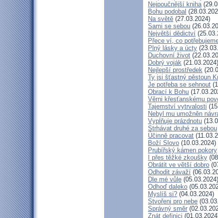
Nejpoučnější kniha
(29.0
Bohu podobal
(28.03.202
Na světě
(27.03.2024)
Sami se sebou
(26.03.20
Největší dědictví
(25.03.
Přece ví, co potřebujem
Plný lásky a úcty
(23.03
Duchovní život
(22.03.20
Dobrý voják
(21.03.2024
Nejlepší prostředek
(20.0
Ty jsi šťastný pěstoun K
Je potřeba se sehnout
(1
Obrací k Bohu
(17.03.20
Věrni křesťanskému pov
Tajemství vytrvalosti
(15
Nebyl mu umožněn návr
Vyplňuje prázdnotu
(13.0
Strhávat druhé za sebou
Účinně pracovat
(11.03.2
Boží Slovo
(10.03.2024)
Prubířský kámen pokory
I přes těžké zkoušky
(08
Obrátit ve větší dobro
(0
Odhodit závaží
(06.03.2
Dle mé vůle
(05.03.2024
Odhoď daleko
(05.03.20
Myslíš si?
(04.03.2024)
Stvořeni pro nebe
(03.03
Správný směr
(02.03.20
Znát definici
(01.03.2024