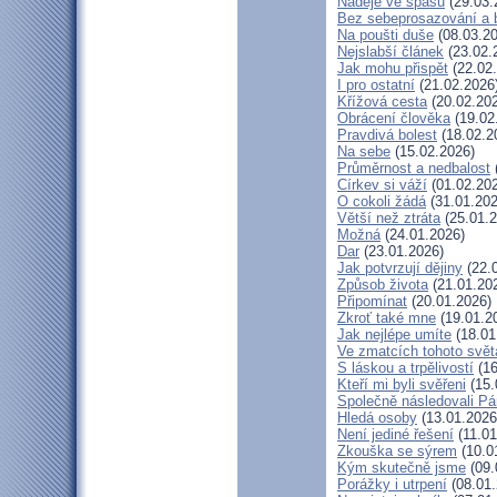
Naděje ve spásu
(29.03.
Bez sebeprosazování a b
Na poušti duše
(08.03.20
Nejslabší článek
(23.02.
Jak mohu přispět
(22.02
I pro ostatní
(21.02.2026
Křížová cesta
(20.02.20
Obrácení člověka
(19.02
Pravdivá bolest
(18.02.2
Na sebe
(15.02.2026)
Průměrnost a nedbalost
Církev si váží
(01.02.20
O cokoli žádá
(31.01.202
Větší než ztráta
(25.01.2
Možná
(24.01.2026)
Dar
(23.01.2026)
Jak potvrzují dějiny
(22.
Způsob života
(21.01.20
Připomínat
(20.01.2026)
Zkroť také mne
(19.01.2
Jak nejlépe umíte
(18.01
Ve zmatcích tohoto svět
S láskou a trpělivostí
(16
Kteří mi byli svěřeni
(15.
Společně následovali P
Hledá osoby
(13.01.2026
Není jediné řešení
(11.01
Zkouška se sýrem
(10.0
Kým skutečně jsme
(09.
Porážky i utrpení
(08.01.