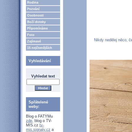
Rodina
Pozvání
Osobnosti
Boží doteky
Připomínáme
Foto
Nikdy nedělej něco, če
Zajímavé
15 nejčtenějších
Vyhledávání
Vyhledat text
Spřátelené
weby:
Blog o FATYMu
zde
, blog o TV-
MIS.cz
tv-
mis.signaly.cz
a