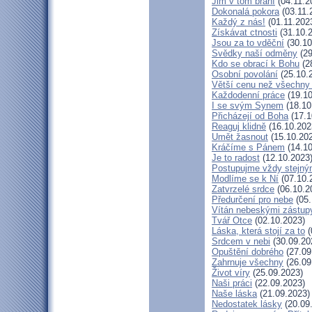
Jim v tom brání
(04.11.2
Dokonalá pokora
(03.11.
Každý z nás!
(01.11.202
Získávat ctnosti
(31.10.
Jsou za to vděční
(30.10
Svědky naší odměny
(29
Kdo se obrací k Bohu
(2
Osobní povolání
(25.10.
Větší cenu než všechny 
Každodenní práce
(19.10
I se svým Synem
(18.10
Přicházejí od Boha
(17.1
Reaguj klidně
(16.10.202
Umět žasnout
(15.10.20
Kráčíme s Pánem
(14.10
Je to radost
(12.10.2023
Postupujme vždy stejn
Modlíme se k Ní
(07.10.
Zatvrzelé srdce
(06.10.2
Předurčení pro nebe
(05.
Vítán nebeskými zástup
Tvář Otce
(02.10.2023)
Láska, která stojí za to
(
Srdcem v nebi
(30.09.20
Opuštění dobrého
(27.09
Zahrnuje všechny
(26.09
Život víry
(25.09.2023)
Naši práci
(22.09.2023)
Naše láska
(21.09.2023)
Nedostatek lásky
(20.09