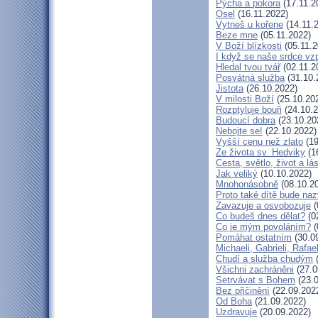
Pýcha a pokora
(17.11.2
Osel
(16.11.2022)
Vytneš u kořene
(14.11.
Beze mne
(05.11.2022)
V Boží blízkosti
(05.11.2
I když se naše srdce vzp
Hledal tvou tvář
(02.11.2
Posvátná služba
(31.10.
Jistota
(26.10.2022)
V milosti Boží
(25.10.20
Rozptyluje bouři
(24.10.2
Budoucí dobra
(23.10.20
Nebojte se!
(22.10.2022)
Vyšší cenu než zlato
(19
Ze života sv. Hedviky
(1
Cesta, světlo, život a lá
Jak veliký
(10.10.2022)
Mnohonásobně
(08.10.2
Proto také dítě bude na
Zavazuje a osvobozuje
(
Co budeš dnes dělat?
(0
Co je mým povoláním?
(
Pomáhat ostatním
(30.0
Michaeli, Gabrieli, Rafael
Chudí a služba chudým
(
Všichni zachráněni
(27.0
Setrvávat s Bohem
(23.0
Bez přičinění
(22.09.202
Od Boha
(21.09.2022)
Uzdravuje
(20.09.2022)