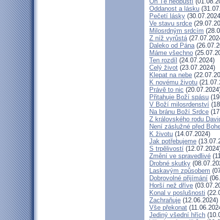
On Tě neopustí
(01.08.2
Oddanost a lásku
(31.07
Pečetí lásky
(30.07.2024
Ve stavu srdce
(29.07.20
Milosrdným srdcím
(28.0
Z níž vyrůstá
(27.07.202
Daleko od Pána
(26.07.2
Máme všechno
(25.07.2
Ten rozdíl
(24.07.2024)
Celý život
(23.07.2024)
Klepat na nebe
(22.07.20
K novému životu
(21.07.
Právě to nic
(20.07.2024
Přitahuje Boží spásu
(19
V Boží milosrdenství
(18
Na bránu Boží Srdce
(17
Z královského rodu Davi
Není záslužné před Boh
K životu
(14.07.2024)
Jak potřebujeme
(13.07.
S trpělivostí
(12.07.2024
Změní ve spravedlivé
(11
Drobné skutky
(08.07.20
Laskavým způsobem
(07
Dobrovolné přijímání
(06
Horší než dříve
(03.07.2
Konal v poslušnosti
(22.
Zachraňuje
(12.06.2024)
Vše překonat
(11.06.202
Jediný všední hřích
(10.