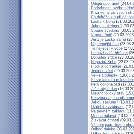
Odejdi ode mne!
(04.04.
Podrobnosti svého bídné
Kříži věrný ze všech st
Co dokáže zlá příležitost
Láska k Bohu
(31.03.202
Jakou služebnou?
(30.03
Špatné svědomí
(30.03.
V první řadě
(29.03.2023
Jenž je Láska sama
(28.
Nejcennější čas
(28.03.2
To nejlepší v sobě
(27.03
I mnozí další hříšníci
(26
Dobudeš srdce
(23.03.20
Nepozná Boha
(22.03.20
Plodí a ochraňuje
(21.03
Jedinou věcí
(20.03.2023
Velké zlodějství
(19.03.2
Skrze lásku a milosrdens
Není dokonalosti
(17.03.
Z čistoty srdce
(16.03.20
Melancholický stav
(15.0
Posvěceno jeho přítomn
Jakou zásluhu?
(13.03.2
Ozdobit kvvětinami
(12.0
Na pevném základu
(11.
Mnoho milovat
(10.03.20
Získávat ctnosti
(09.03.
Všichni jsou Božím obr
Odhoď daleko
(06.03.20
Odhodili strach
(05.03.20