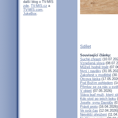
další blog o TV-MIS
zde
,
TV-MIS.cz
a
TV-MIS.com
,
JukeBox
.
Sdílet
Související články:
Suché chrastí
(10.07.20
Vznešená slova
(08.07.2
Můžeš hodně trpět
(07.0
Nyní i navěky
(31.05.202
Zakořenit v modlitbě
(30.
Otcova láska
(17.05.202
Pod Božím pohledem
(14
Přimluv se za nás u sv
V objetí
(07.05.2026)
Sláva buď muži, který sl
Kdo stojí po jejich boku
(
Josefe, synu Davidův
(0
Právě proto
(16.04.2026)
Ve svůj čas
(12.04.2026)
Největší ohrožení
(11.04