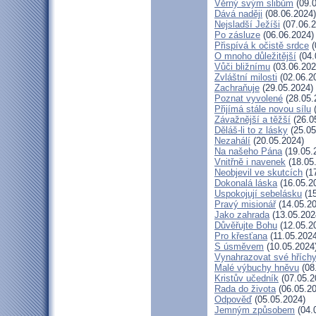
Věrný svým slibům
(09.0
Dává naději
(08.06.2024)
Nejsladší Ježíši
(07.06.2
Po zásluze
(06.06.2024)
Přispívá k očistě srdce
(
O mnoho důležitější
(04.
Vůči bližnímu
(03.06.202
Zvláštní milosti
(02.06.2
Zachraňuje
(29.05.2024)
Poznat vyvolené
(28.05.
Přijímá stále novou sílu
(
Závažnější a těžší
(26.0
Děláš-li to z lásky
(25.05
Nezahálí
(20.05.2024)
Na našeho Pána
(19.05.
Vnitřně i navenek
(18.05
Neobjevil ve skutcích
(17
Dokonalá láska
(16.05.2
Uspokojují sebelásku
(15
Pravý misionář
(14.05.20
Jako zahrada
(13.05.202
Důvěřujte Bohu
(12.05.2
Pro křesťana
(11.05.2024
S úsměvem
(10.05.2024
Vynahrazovat své hřích
Malé výbuchy hněvu
(08
Kristův učedník
(07.05.2
Rada do života
(06.05.20
Odpověď
(05.05.2024)
Jemným způsobem
(04.