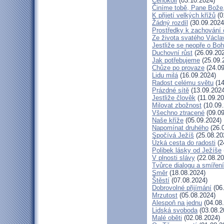
Čehokoli
(03.10.2024)
Činíme tobě, Pane Bože,
K přijetí velkých křížů
(0
Žádný rozdíl
(30.09.2024
Prostředky k zachování 
Ze života svatého Václa
Jestliže se neopře o Bo
Duchovní růst
(26.09.20
Jak potřebujeme
(25.09.
Chůze po provaze
(24.09
Lidu milá
(16.09.2024)
Radost celému světu
(14
Prázdné sítě
(13.09.2024
Jestliže člověk
(11.09.20
Milovat zbožnost
(10.09.
Všechno ztracené
(09.09
Naše kříže
(05.09.2024)
Napomínat druhého
(26.
Spočívá Ježíš
(25.08.20
Úzká cesta do radosti
(2
Polibek lásky od Ježíše
V plnosti slávy
(22.08.20
Tvůrce dialogu a smíření
Směr
(18.08.2024)
Štěstí
(07.08.2024)
Dobrovolné přijímání
(06
Mrzutost
(05.08.2024)
Alespoň na jednu
(04.08
Lidská svoboda
(03.08.2
Malé oběti
(02.08.2024)