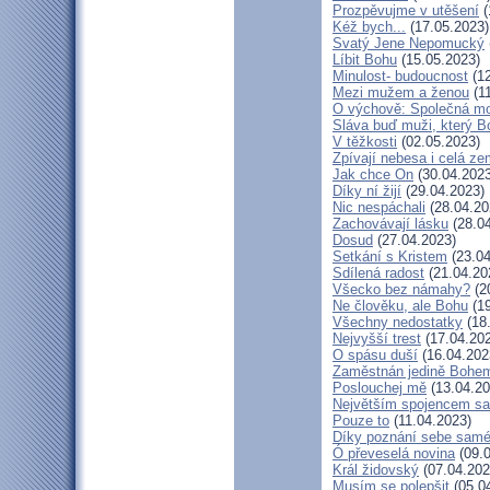
Prozpěvujme v utěšení
(
Kéž bych...
(17.05.2023)
Svatý Jene Nepomucký
Líbit Bohu
(15.05.2023)
Minulost- budoucnost
(12
Mezi mužem a ženou
(11
O výchově: Společná modl
Sláva buď muži, který Bo
V těžkosti
(02.05.2023)
Zpívají nebesa i celá z
Jak chce On
(30.04.2023
Díky ní žijí
(29.04.2023)
Nic nespáchali
(28.04.20
Zachovávají lásku
(28.04
Dosud
(27.04.2023)
Setkání s Kristem
(23.04
Sdílená radost
(21.04.20
Všecko bez námahy?
(2
Ne člověku, ale Bohu
(19
Všechny nedostatky
(18
Nejvyšší trest
(17.04.20
O spásu duší
(16.04.202
Zaměstnán jedině Bohe
Poslouchej mě
(13.04.20
Největším spojencem sa
Pouze to
(11.04.2023)
Díky poznání sebe sam
Ó převeselá novina
(09.0
Král židovský
(07.04.202
Musím se polepšit
(05.0