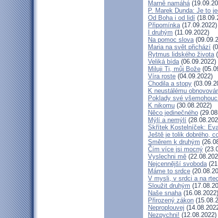
Marně namáhá
(19.09.20
P. Marek Dunda: Je to je
Od Boha i od lidí
(18.09.
Připomínka
(17.09.2022)
I druhým
(11.09.2022)
Na pomoc slova
(09.09.
Maria na svět přichází
(0
Rytmus lidského života
(
Veliká bída
(06.09.2022)
Miluji Ti, můj Bože
(05.0
Víra roste
(04.09.2022)
Chodila a stopy
(03.09.2
K neustálému obnovová
Poklady své všemohouc
K nikomu
(30.08.2022)
Něco jedinečného
(29.08
Mýlí a nemýlí
(28.08.202
Skřítek Kostelníček: Eva
Ještě je tolik dobrého, c
Směrem k druhým
(26.0
Čím více jsi mocný
(23.
Vyslechni mě
(22.08.202
Nejcennější svoboda
(21
Máme to srdce
(20.08.20
V mysli, v srdci a na rte
Sloužit druhým
(17.08.20
Naše snaha
(16.08.2022
Přirozený zákon
(15.08.
Neproplouvej
(14.08.202
Nezpychni!
(12.08.2022)