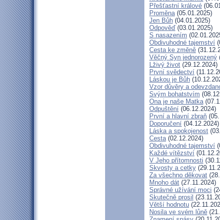
Přešťastní králové
(06.0
Proměna
(05.01.2025)
Jen Bůh
(04.01.2025)
Odpověď
(03.01.2025)
S nasazením
(02.01.202
Obdivuhodné tajemství
(
Cesta ke změně
(31.12.
Věčný Syn jednorozený
Lživý život
(29.12.2024)
První svědectví
(11.12.2
Láskou je Bůh
(10.12.20
Vzor důvěry a odevzdano
Svým bohatstvím
(08.12
Ona je naše Matka
(07.1
Odpuštění
(06.12.2024)
První a hlavní zbraň
(05.
Doporučení
(04.12.2024)
Láska a spokojenost
(03
Cesta
(02.12.2024)
Obdivuhodné tajemství
(
Každé vítězství
(01.12.2
V Jeho přítomnosti
(30.1
Skvosty a cetky
(29.11.
Za všechno děkovat
(28.
Mnoho dát
(27.11.2024)
Správné užívání moci
(2
Skutečně prosil
(23.11.2
Větší hodnotu
(22.11.202
Nosila ve svém lůně
(21.
Znamení spásy
(20.11.2