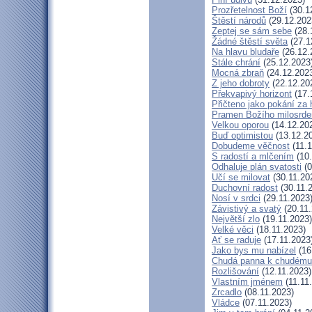
Prozřetelnost Boží
(30.1
Štěstí národů
(29.12.202
Zeptej se sám sebe
(28.
Žádné štěstí světa
(27.1
Na hlavu bludaře
(26.12.
Stále chrání
(25.12.2023
Mocná zbraň
(24.12.202
Z jeho dobroty
(22.12.20
Překvapivý horizont
(17.
Přičteno jako pokání za 
Pramen Božího milosrde
Velkou oporou
(14.12.20
Buď optimistou
(13.12.2
Dobudeme věčnost
(11.1
S radostí a mlčením
(10.
Odhaluje plán svatosti
(0
Učí se milovat
(30.11.20
Duchovní radost
(30.11.
Nosí v srdci
(29.11.2023
Závistivý a svatý
(20.11.
Největší zlo
(19.11.2023)
Velké věci
(18.11.2023)
Ať se raduje
(17.11.2023
Jako bys mu nabízel
(16
Chudá panna k chudému 
Rozlišování
(12.11.2023)
Vlastním jménem
(11.11
Zrcadlo
(08.11.2023)
Vládce
(07.11.2023)