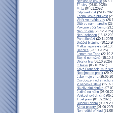
Neexistuje chvíle
(07.01
Tři divy
(06.01.2026)
Mráz
(04.01.2026)
Odpovědnost
(29.12.202
Žádná lidská blízkost
(28
Vidět ve světle víry
(26.
Dítě se nám narodilo
(25
Pokorné vůči Němu
(23.
Není to ona
(22.12.2025)
Není schopen
(16.12.202
Pán přichází
(30.11.2025
Snášet bližního
(30.10.2
Matka nepolevila
(24.10.
Definice
(23.10.2025)
Jenom pro Tebe
(22.10.2
Stejně nemožné
(15.10.
Dětská hra
(06.10.2025)
O lásku
(05.10.2025)
Když František, muž sv
Nebojme se prosit
(29.09
Jako moje víra
(25.09.20
Osvobozeni od strachu a
V nebeské slávě
(15.09.
Nikoliv služebníka
(07.09
Jedině na něho
(06.09.2
Velikost svých činů
(05.
Trpěl jsem
(04.09.2025)
Budoucí dobro
(03.09.20
Škola pokory
(01.09.202
Není větší příklad
(31.08