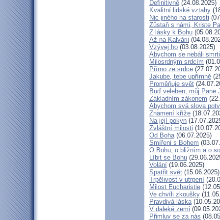
Definitivně
(24.08.2025)
Kvalitní lidské vztahy
(18
Nic jiného na starosti
(07
Zůstaň s námi, Kriste P
Z lásky k Bohu
(05.08.2
Až na Kalvárii
(04.08.20
Vzývej ho
(03.08.2025)
Abychom se nebáli smrti
Milosrdným srdcím
(01.0
Přímo ze srdce
(27.07.2
Jakube, tebe upřímně
(2
Proměňuje svět
(24.07.2
Buď veleben, můj Pane J
Základním zákonem
(22.
Abychom svá slova potvr
Znamení kříže
(18.07.20
Na její pokyn
(17.07.202
Zvláštní milosti
(10.07.2
Od Boha
(06.07.2025)
Smířeni s Bohem
(03.07
O Bohu, o bližním a o s
Líbit se Bohu
(29.06.202
Volání
(19.06.2025)
Spatřit svět
(15.06.2025)
Trpělivost v utrpení
(20.0
Milost Eucharistie
(12.05
Ve chvíli zkoušky
(11.05
Pravdivá láska
(10.05.20
V daleké zemi
(09.05.20
Přimluv se za nás
(08.05