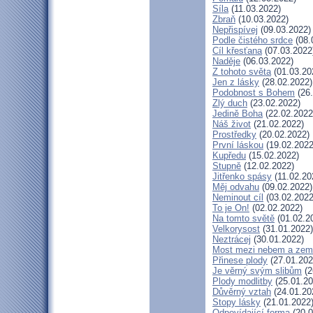
Síla
(11.03.2022)
Zbraň
(10.03.2022)
Nepřispívej
(09.03.2022)
Podle čistého srdce
(08.
Cíl křesťana
(07.03.2022
Naděje
(06.03.2022)
Z tohoto světa
(01.03.20
Jen z lásky
(28.02.2022)
Podobnost s Bohem
(26.
Zlý duch
(23.02.2022)
Jedině Boha
(22.02.2022
Náš život
(21.02.2022)
Prostředky
(20.02.2022)
První láskou
(19.02.2022
Kupředu
(15.02.2022)
Stupně
(12.02.2022)
Jitřenko spásy
(11.02.20
Měj odvahu
(09.02.2022)
Neminout cíl
(03.02.2022
To je On!
(02.02.2022)
Na tomto světě
(01.02.2
Velkorysost
(31.01.2022)
Neztrácej
(30.01.2022)
Most mezi nebem a zem
Přinese plody
(27.01.202
Je věrný svým slibům
(2
Plody modlitby
(25.01.20
Důvěrný vztah
(24.01.20
Stopy lásky
(21.01.2022
Odpovídající forma
(20.0