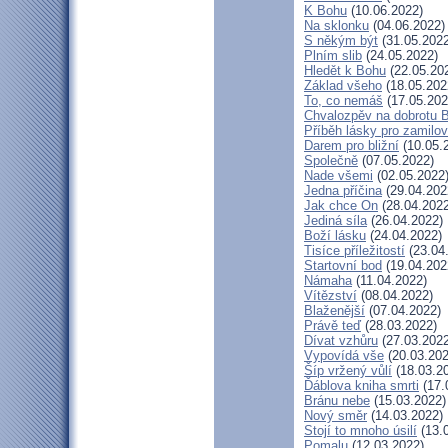
K Bohu
(10.06.2022)
Na sklonku
(04.06.2022)
S někým být
(31.05.2022
Plním slib
(24.05.2022)
Hledět k Bohu
(22.05.20
Základ všeho
(18.05.202
To, co nemáš
(17.05.202
Chvalozpěv na dobrotu 
Příběh lásky pro zamilo
Darem pro bližní
(10.05.
Společně
(07.05.2022)
Nade všemi
(02.05.2022
Jedna příčina
(29.04.202
Jak chce On
(28.04.2022
Jediná síla
(26.04.2022)
Boží lásku
(24.04.2022)
Tisíce příležitostí
(23.04
Startovní bod
(19.04.202
Námaha
(11.04.2022)
Vítězství
(08.04.2022)
Blaženější
(07.04.2022)
Právě teď
(28.03.2022)
Dívat vzhůru
(27.03.2022
Vypovídá vše
(20.03.202
Šíp vržený vůlí
(18.03.2
Ďáblova kniha smrti
(17.
Bránu nebe
(15.03.2022)
Nový směr
(14.03.2022)
Stojí to mnoho úsilí
(13.
Pomalu
(12.03.2022)