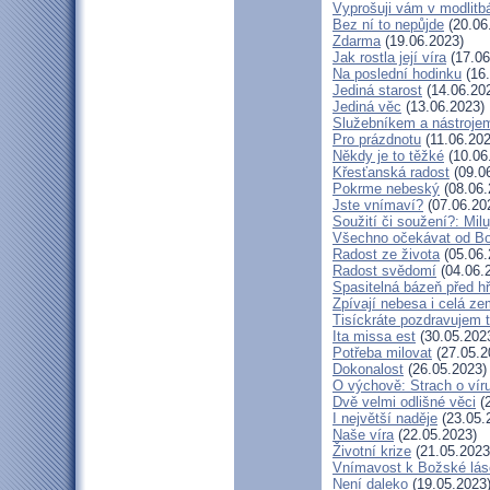
Vyprošuji vám v modlitb
Bez ní to nepůjde
(20.06
Zdarma
(19.06.2023)
Jak rostla její víra
(17.06
Na poslední hodinku
(16.
Jediná starost
(14.06.20
Jediná věc
(13.06.2023)
Služebníkem a nástroje
Pro prázdnotu
(11.06.202
Někdy je to těžké
(10.06
Křesťanská radost
(09.0
Pokrme nebeský
(08.06.
Jste vnímaví?
(07.06.20
Soužití či soužení?: Milu
Všechno očekávat od B
Radost ze života
(05.06.
Radost svědomí
(04.06.
Spasitelná bázeň před h
Zpívají nebesa i celá z
Tisíckráte pozdravujem 
Ita missa est
(30.05.202
Potřeba milovat
(27.05.2
Dokonalost
(26.05.2023)
O výchově: Strach o víru 
Dvě velmi odlišné věci
(2
I největší naděje
(23.05.
Naše víra
(22.05.2023)
Životní krize
(21.05.2023
Vnímavost k Božské lásc
Není daleko
(19.05.2023