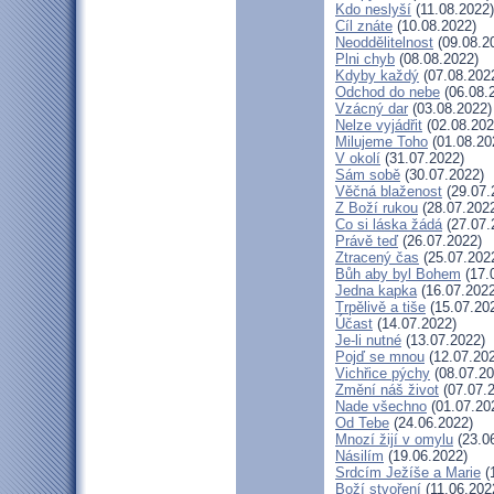
Kdo neslyší
(11.08.2022)
Cíl znáte
(10.08.2022)
Neoddělitelnost
(09.08.2
Plni chyb
(08.08.2022)
Kdyby každý
(07.08.202
Odchod do nebe
(06.08.
Vzácný dar
(03.08.2022)
Nelze vyjádřit
(02.08.202
Milujeme Toho
(01.08.20
V okolí
(31.07.2022)
Sám sobě
(30.07.2022)
Věčná blaženost
(29.07.
Z Boží rukou
(28.07.202
Co si láska žádá
(27.07.
Právě teď
(26.07.2022)
Ztracený čas
(25.07.202
Bůh aby byl Bohem
(17.
Jedna kapka
(16.07.2022
Trpělivě a tiše
(15.07.20
Účast
(14.07.2022)
Je-li nutné
(13.07.2022)
Pojď se mnou
(12.07.20
Vichřice pýchy
(08.07.20
Změní náš život
(07.07.
Nade všechno
(01.07.20
Od Tebe
(24.06.2022)
Mnozí žijí v omylu
(23.0
Násilím
(19.06.2022)
Srdcím Ježíše a Marie
(
Boží stvoření
(11.06.202