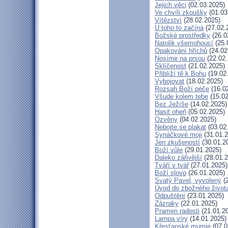
Jejich věci
(02.03.2025)
Ve chvíli zkoušky
(01.03
Vítězství
(28.02.2025)
U toho to začíná
(27.02.
Božské prostředky
(26.0
Natolik všemohoucí
(25.
Opakování hříchů
(24.02
Nosíme na prsou
(22.02.
Sklíčenost
(21.02.2025)
Přiblíží tě k Bohu
(19.02
Vybojovat
(18.02.2025)
Rozsah Boží péče
(16.0
Všude kolem tebe
(15.02
Bez Ježíše
(14.02.2025)
Hasit oheň
(05.02.2025)
Ozvěny
(04.02.2025)
Nebojte se plakat
(03.02
Synáčkové moji
(31.01.2
Jen zkušeností
(30.01.2
Boží vůle
(29.01.2025)
Daleko zářivější
(28.01.2
Tváří v tvář
(27.01.2025)
Boží slovo
(26.01.2025)
Svatý Pavel, vyvolený
(2
Úvod do zbožného život
Odpuštění
(23.01.2025)
Zázraky
(22.01.2025)
Pramen radosti
(21.01.2
Lampa víry
(14.01.2025)
Křesťanské mumie
(07.0