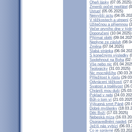
Oheň lásky
(07.05.2025)
Zmenši počet nepřátel
(0
Ustup!
(05.05.2025)
Nejvyšší úctu
(04.05.202
V těžkostech a utrpení
(
Užitečnou a příjemnou
(2
Večer prvního dne v týd
Doporučení
(10.04.2025)
Přijímat oběti
(09.04.202
Neplyne ze zásluh
(08.0
Změna
(07.04.2025)
Slabá stránka
(06.04.202
S konečnými výsledky
(
Spolehnout na Boha
(02.
Vše nebo nic
(01.04.202
Teologicky
(31.03.2025)
Nic mocnějšího
(30.03.2
Příležitost k růstu
(29.03
Odvrácení těžkostí
(27.0
Svatost a trpělivost
(26.
Chráníš mou duši
(25.03
Poklad v nebi
(24.03.202
Bůh o tom ví
(21.03.202
Výkupná smrt Páně
(20.
Dobré myšlenky
(18.03.
Děti Boží
(17.03.2025)
Nebeská míza
(16.03.20
Ospravedlnění najdeš
(1
Ježíš nás vybízí
(06.03.
Co je správné
(05.03.202