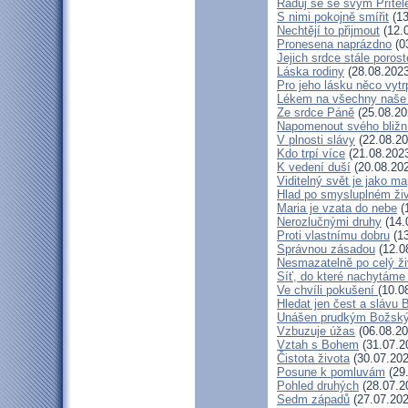
Raduj se se svým Příte
S nimi pokojně smířit
(13
Nechtějí to přijmout
(12.
Pronesena naprázdno
(0
Jejich srdce stále porost
Láska rodiny
(28.08.2023
Pro jeho lásku něco vytr
Lékem na všechny naše
Ze srdce Páně
(25.08.20
Napomenout svého bližn
V plnosti slávy
(22.08.20
Kdo trpí více
(21.08.202
K vedení duší
(20.08.20
Viditelný svět je jako m
Hlad po smysluplném ži
Maria je vzata do nebe
(
Nerozlučnými druhy
(14.
Proti vlastnímu dobru
(13
Správnou zásadou
(12.0
Nesmazatelně po celý ži
Síť, do které nachytáme 
Ve chvíli pokušení
(10.0
Hledat jen čest a slávu 
Unášen prudkým Božsk
Vzbuzuje úžas
(06.08.20
Vztah s Bohem
(31.07.2
Čistota života
(30.07.202
Posune k pomluvám
(29
Pohled druhých
(28.07.2
Sedm západů
(27.07.202