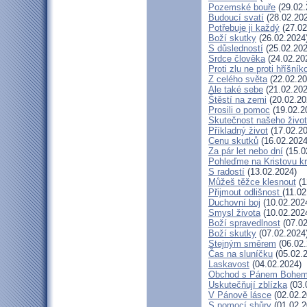
Pozemské bouře
(29.02.
Budoucí svatí
(28.02.20
Potřebuje ji každý
(27.02
Boží skutky
(26.02.2024
S důsledností
(25.02.202
Srdce člověka
(24.02.20
Proti zlu ne proti hříšník
Z celého světa
(22.02.20
Ale také sebe
(21.02.202
Štěstí na zemi
(20.02.20
Prosili o pomoc
(19.02.2
Skutečnost našeho živo
Příkladný život
(17.02.20
Cenu skutků
(16.02.2024
Za pár let nebo dní
(15.0
Pohleďme na Kristovu k
S radostí
(13.02.2024)
Můžeš těžce klesnout
(1
Přijmout odlišnost
(11.02
Duchovní boj
(10.02.202
Smysl života
(10.02.202
Boží spravedlnost
(07.02
Boží skutky
(07.02.2024
Stejným směrem
(06.02.
Čas na sluníčku
(05.02.
Laskavost
(04.02.2024)
Obchod s Pánem Bohe
Uskutečňují zblízka
(03.
V Pánově lásce
(02.02.2
S pomocí shůry
(01.02.2