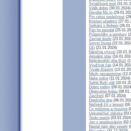
Synáčkové moji
(31.01.2
Vidět dobro
(30.01.2024)
Dovolte Mu to
(29.01.20
Pro celou společnost
(28
Kristovi učedníci
(27.01.
Setkání s Bohem
(26.01
Pán ho povolal
(25.01.20
Průpovídky a pomluvy
(2
Zavírat dveře
(23.01.202
Smysl života
(22.01.202
Oči
(21.01.2024)
Náročná výzva!
(20.01.2
Aktuální stav
(16.01.202
Nejkrásnější díla Boží
(1
Využívat čas
(14.01.202
Trvale šťastný
(13.01.20
Nikdy nezapomínej
(12.0
Naše srdce
(11.01.2024)
Splnit Boží vůli
(10.01.2
Dobro rodiny
(09.01.2024
Objevujme krásu
(08.01.
Zavržení
(07.01.2024)
Dnešního dne
(06.01.202
Nečinně žít v lenosti
(05
Co můžeme a musíme
(
Uskutečňují zblízka
(03.
Tento postoj
(03.01.2024
Jen s proplouváním
(02.
Nastal nám den veselý
(
Plní údivu
(31.12.2023)