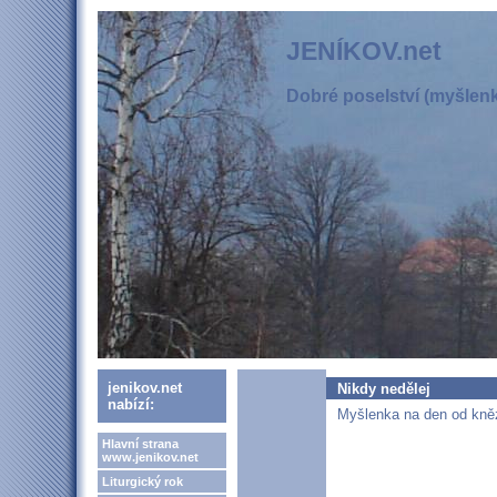
JENÍKOV.net
Dobré poselství (myšlenka
jenikov.net
Nikdy nedělej
nabízí:
Myšlenka na den od kněz
Hlavní strana
www.jenikov.net
Liturgický rok