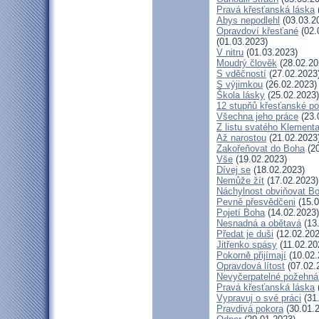
Pravá křesťanská láska
Abys nepodlehl
(03.03.2
Opravdoví křesťané
(02.
(01.03.2023)
V nitru
(01.03.2023)
Moudrý člověk
(28.02.20
S vděčností
(27.02.2023
S výjimkou
(26.02.2023)
Škola lásky
(25.02.2023)
12 stupňů křesťanské po
Všechna jeho práce
(23.
Z listu svatého Klementa
Až narostou
(21.02.2023
Zakořeňovat do Boha
(20
Vše
(19.02.2023)
Dívej se
(18.02.2023)
Nemůže žít
(17.02.2023)
Náchylnost obviňovat B
Pevně přesvědčeni
(15.0
Pojetí Boha
(14.02.2023)
Nesnadná a obětavá
(13
Předat je duši
(12.02.202
Jitřenko spásy
(11.02.20
Pokorně přijímají
(10.02.
Opravdová lítost
(07.02.
Nevyčerpatelné požehná
Pravá křesťanská láska
Vypravuj o své práci
(31
Pravdivá pokora
(30.01.