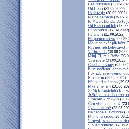
Bez přičinění
(22.09.202
Od Boha
(21.09.2022)
Uzdravuje
(20.09.2022)
Marně namáhá
(19.09.2
P. Marek Dunda: Je to j
Od Boha i od lidí
(18.09.
Připomínka
(17.09.2022)
I druhým
(11.09.2022)
Na pomoc slova
(09.09.
Maria na svět přichází
(0
Rytmus lidského života
Veliká bída
(06.09.2022)
Miluji Ti, můj Bože
(05.0
Víra roste
(04.09.2022)
Chodila a stopy
(03.09.2
K neustálému obnovová
Poklady své všemohouc
K nikomu
(30.08.2022)
Něco jedinečného
(29.08
Mýlí a nemýlí
(28.08.20
Skřítek Kostelníček: Eva
Ještě je tolik dobrého, c
Směrem k druhým
(26.0
Čím více jsi mocný
(23.
Vyslechni mě
(22.08.20
Nejcennější svoboda
(21
Máme to srdce
(20.08.2
V mysli, v srdci a na rte
Sloužit druhým
(17.08.2