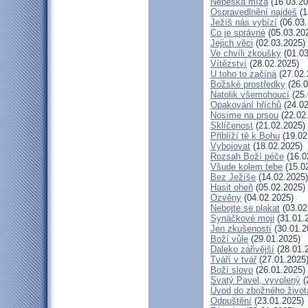
Nebeská míza
(16.03.20
Ospravedlnění najdeš
(1
Ježíš nás vybízí
(06.03.
Co je správné
(05.03.20
Jejich věci
(02.03.2025)
Ve chvíli zkoušky
(01.03
Vítězství
(28.02.2025)
U toho to začíná
(27.02.
Božské prostředky
(26.0
Natolik všemohoucí
(25.
Opakování hříchů
(24.02
Nosíme na prsou
(22.02
Sklíčenost
(21.02.2025)
Přiblíží tě k Bohu
(19.02
Vybojovat
(18.02.2025)
Rozsah Boží péče
(16.0
Všude kolem tebe
(15.0
Bez Ježíše
(14.02.2025)
Hasit oheň
(05.02.2025)
Ozvěny
(04.02.2025)
Nebojte se plakat
(03.02
Synáčkové moji
(31.01.
Jen zkušeností
(30.01.2
Boží vůle
(29.01.2025)
Daleko zářivější
(28.01.
Tváří v tvář
(27.01.2025
Boží slovo
(26.01.2025)
Svatý Pavel, vyvolený
(
Úvod do zbožného život
Odpuštění
(23.01.2025)