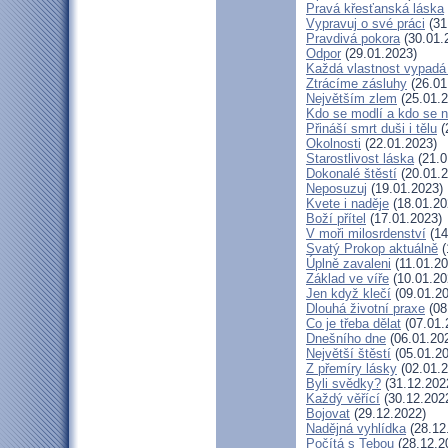
Pravá křesťanská láska
Vypravuj o své práci
(31
Pravdivá pokora
(30.01.
Odpor
(29.01.2023)
Každá vlastnost vypadá 
Ztrácíme zásluhy
(26.01
Největším zlem
(25.01.2
Kdo se modlí a kdo se 
Přináší smrt duši i tělu
(
Okolnosti
(22.01.2023)
Starostlivost láska
(21.0
Dokonalé štěstí
(20.01.2
Neposuzuj
(19.01.2023)
Kvete i naděje
(18.01.20
Boží přítel
(17.01.2023)
V moři milosrdenství
(14
Svatý Prokop aktuálně
(
Úplně zavaleni
(11.01.20
Základ ve víře
(10.01.20
Jen když klečí
(09.01.20
Dlouhá životní praxe
(08
Co je třeba dělat
(07.01.
Dnešního dne
(06.01.20
Největší štěstí
(05.01.20
Z přemíry lásky
(02.01.2
Byli svědky?
(31.12.202
Každý věřící
(30.12.202
Bojovat
(29.12.2022)
Nadějná vyhlídka
(28.12
Počítá s Tebou
(28.12.2