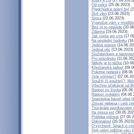
Kroky k cíli
(27.06.2023)
Od srdce
(25.06.2023)
Předchůdce pravý byl
(2
Dvě věci
(23.06.2023)
Slova
(22.06.2023)
Vyprošuji vám v modlit
Bez ní to nepůjde
(20.06
Zdarma
(19.06.2023)
Jak rostla její víra
(17.06
Na poslední hodinku
(16
Jediná starost
(14.06.20
Jediná věc
(13.06.2023)
Služebníkem a nástroje
Pro prázdnotu
(11.06.20
Někdy je to těžké
(10.06
Křesťanská radost
(09.0
Pokrme nebeský
(08.06
Jste vnímaví?
(07.06.20
Soužití či soužení?: Milu
Všechno očekávat od B
Radost ze života
(05.06
Radost svědomí
(04.06.
Spasitelná bázeň před 
Zpívají nebesa i celá z
Tisíckráte pozdravujem 
Ita missa est
(30.05.202
Potřeba milovat
(27.05.2
Dokonalost
(26.05.2023)
O výchově: Strach o víru 
Dvě velmi odlišné věci
(