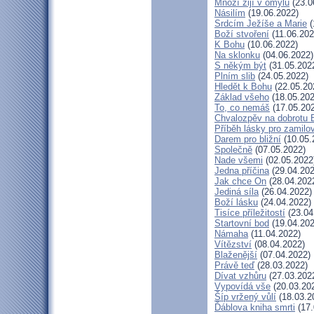
Mnozí žijí v omylu
(23.0
Násilím
(19.06.2022)
Srdcím Ježíše a Marie
(
Boží stvoření
(11.06.202
K Bohu
(10.06.2022)
Na sklonku
(04.06.2022)
S někým být
(31.05.202
Plním slib
(24.05.2022)
Hledět k Bohu
(22.05.20
Základ všeho
(18.05.202
To, co nemáš
(17.05.20
Chvalozpěv na dobrotu 
Příběh lásky pro zamilo
Darem pro bližní
(10.05.
Společně
(07.05.2022)
Nade všemi
(02.05.2022
Jedna příčina
(29.04.202
Jak chce On
(28.04.202
Jediná síla
(26.04.2022)
Boží lásku
(24.04.2022)
Tisíce příležitostí
(23.04
Startovní bod
(19.04.202
Námaha
(11.04.2022)
Vítězství
(08.04.2022)
Blaženější
(07.04.2022)
Právě teď
(28.03.2022)
Dívat vzhůru
(27.03.202
Vypovídá vše
(20.03.20
Šíp vržený vůlí
(18.03.2
Ďáblova kniha smrti
(17.