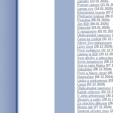
Zázraky
(22.01.2025)
Pramen radosti
(21.01.2
Lampa víry
(14.01.2025)
Křesťanské mumie
(07.0
Přešťastní králové
(06.0
Proměna
(05.01.2025)
Jen Bůh
(04.01.2025)
Odpověď
(03.01.2025)
S nasazením
(02.01.202
Obdivuhodné tajemství
(
Cesta ke změně
(31.12.
Věčný Syn jednorozený
Lživý život
(29.12.2024)
První svědectví
(11.12.2
Láskou je Bůh
(10.12.20
Vzor důvěry a odevzdan
Svým bohatstvím
(08.12
Ona je naše Matka
(07.1
Odpuštění
(06.12.2024)
První a hlavní zbraň
(05
Doporučení
(04.12.2024)
Láska a spokojenost
(03
Cesta
(02.12.2024)
Obdivuhodné tajemství
(
Každé vítězství
(01.12.
V Jeho přítomnosti
(30.1
Skvosty a cetky
(29.11.
Za všechno děkovat
(28
Mnoho dát
(27.11.2024)
Správné užívání moci
(2