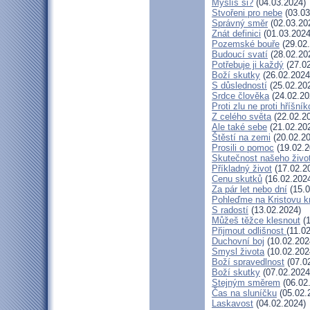
Myslíš si?
(04.03.2024)
Stvořeni pro nebe
(03.03
Správný směr
(02.03.20
Znát definici
(01.03.2024
Pozemské bouře
(29.02
Budoucí svatí
(28.02.20
Potřebuje ji každý
(27.02
Boží skutky
(26.02.2024
S důsledností
(25.02.20
Srdce člověka
(24.02.20
Proti zlu ne proti hříšník
Z celého světa
(22.02.2
Ale také sebe
(21.02.20
Štěstí na zemi
(20.02.20
Prosili o pomoc
(19.02.2
Skutečnost našeho živo
Příkladný život
(17.02.2
Cenu skutků
(16.02.202
Za pár let nebo dní
(15.0
Pohleďme na Kristovu k
S radostí
(13.02.2024)
Můžeš těžce klesnout
(1
Přijmout odlišnost
(11.0
Duchovní boj
(10.02.202
Smysl života
(10.02.202
Boží spravedlnost
(07.0
Boží skutky
(07.02.2024
Stejným směrem
(06.02
Čas na sluníčku
(05.02.
Laskavost
(04.02.2024)