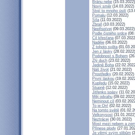
Bránu nebe
(15.03.2022)
Nový směr
(14.03.2022)
Stojí to mnoho úsilí
(13.
Pomalu
(12.03.2022)
Síla
(11.03.2022)
Zbraň
(10.03.2022)
Nepřispívej
(09.03.2022)
Podle čistého srdce
(08.
Cíl křesťana
(07.03.2022
Naděje
(06.03.2022)
Z tohoto světa
(01.03.20
Jen z lásky
(28.02.2022
Podobnost s Bohem
(26
Zlý duch
(23.02.2022)
Jedině Boha
(22.02.2022
Náš život
(21.02.2022)
Prostředky
(20.02.2022)
První láskou
(19.02.202
Kupředu
(15.02.2022)
Stupně
(12.02.2022)
Jitřenko spásy
(11.02.20
Měj odvahu
(09.02.2022
Neminout cíl
(03.02.202
To je On!
(02.02.2022)
Na tomto světě
(01.02.2
Velkorysost
(31.01.2022
Neztrácej
(30.01.2022)
Most mezi nebem a zem
Přinese plody
(27.01.20
Je věrný svým slibům
(2