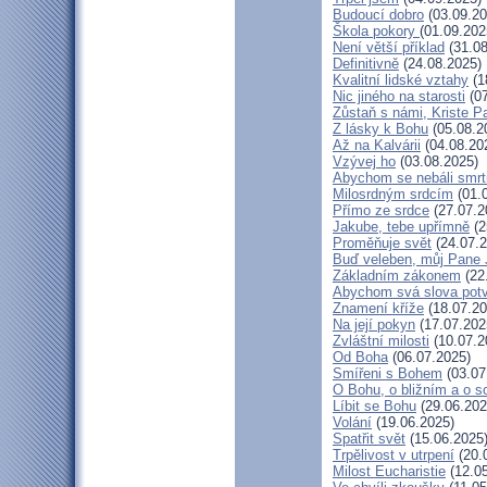
Budoucí dobro
(03.09.20
Škola pokory
(01.09.202
Není větší příklad
(31.08
Definitivně
(24.08.2025)
Kvalitní lidské vztahy
(1
Nic jiného na starosti
(07
Zůstaň s námi, Kriste P
Z lásky k Bohu
(05.08.2
Až na Kalvárii
(04.08.20
Vzývej ho
(03.08.2025)
Abychom se nebáli smrt
Milosrdným srdcím
(01.
Přímo ze srdce
(27.07.2
Jakube, tebe upřímně
(2
Proměňuje svět
(24.07.2
Buď veleben, můj Pane J
Základním zákonem
(22
Abychom svá slova potvr
Znamení kříže
(18.07.20
Na její pokyn
(17.07.202
Zvláštní milosti
(10.07.2
Od Boha
(06.07.2025)
Smířeni s Bohem
(03.07
O Bohu, o bližním a o s
Líbit se Bohu
(29.06.202
Volání
(19.06.2025)
Spatřit svět
(15.06.2025
Trpělivost v utrpení
(20.
Milost Eucharistie
(12.05