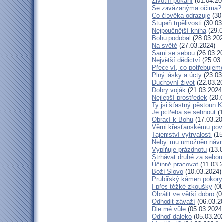
Životní pokání
(01.04.20
Se zavázanýma očima?
Co člověka odrazuje
(30
Stupeň trpělivosti
(30.03
Nejpoučnější kniha
(29.0
Bohu podobal
(28.03.20
Na světě
(27.03.2024)
Sami se sebou
(26.03.2
Největší dědictví
(25.03
Přece ví, co potřebujem
Plný lásky a úcty
(23.03
Duchovní život
(22.03.2
Dobrý voják
(21.03.2024
Nejlepší prostředek
(20.
Ty jsi šťastný pěstoun K
Je potřeba se sehnout
(1
Obrací k Bohu
(17.03.20
Věrni křesťanskému pov
Tajemství vytrvalosti
(15
Nebyl mu umožněn návr
Vyplňuje prázdnotu
(13.
Strhávat druhé za sebou
Účinně pracovat
(11.03.
Boží Slovo
(10.03.2024)
Prubířský kámen pokory
I přes těžké zkoušky
(08
Obrátit ve větší dobro
(0
Odhodit závaží
(06.03.2
Dle mé vůle
(05.03.2024
Odhoď daleko
(05.03.20