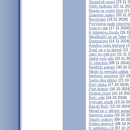
Skutečně prosil
(23.11.2
Větší hodnotu
(22.11.20
Nosila ve svém lůně
(21
Znamení spásy
(20.11.2
Rozjímání
(19.11.2024)
Povýšená nade všechn
Vzácný dar
(17.11.2024)
K lidskému životu
(16.11
Neodloučit se od Tebe
(1
Doporučení
(14.11.2024)
Anežko naše blažená
(1
Snaž se o to denně
(12.
Jaký by měl být
(11.11.
Splnit svůj slib
(10.11.20
Ví všechno
(09.11.2024)
Nejtěžší pokání
(30.10.2
Nikdo to nemůže udělat
Nejhorší ponížení
(22.10
Samo dno lidství
(21.10
Boží láska
(17.10.2024)
Pluh bolesti
(16.10.2024
Drobné zlosti
(15.10.202
Boží vůle
(14.10.2024)
Vytrvale modlí
(13.10.20
Bázeň Boží
(12.10.2024
Nerad se v něčem anga
Najmout vraha
(10.10.20
Stezky pokory
(09.10.20
Kritika druhých
(08.10.2
K velikému cíli
(07.10.2