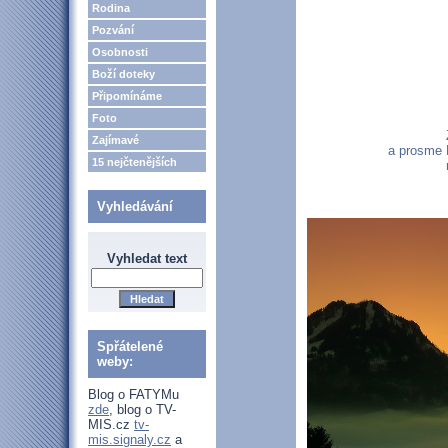
Rodina
Pozvání
Osobnosti
Boží doteky
Připomínáme
Foto
Zajímavé
a prosme 
15 nejčtenějších
Vyhledávání
Vyhledat text
Spřátelené
weby:
Blog o FATYMu
zde
, blog o TV-
MIS.cz
tv-
mis.signaly.cz
a