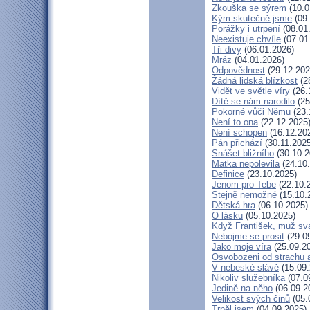
Zkouška se sýrem
(10.0
Kým skutečně jsme
(09.
Porážky i utrpení
(08.01
Neexistuje chvíle
(07.01
Tři divy
(06.01.2026)
Mráz
(04.01.2026)
Odpovědnost
(29.12.202
Žádná lidská blízkost
(2
Vidět ve světle víry
(26.
Dítě se nám narodilo
(25
Pokorné vůči Němu
(23.
Není to ona
(22.12.2025
Není schopen
(16.12.20
Pán přichází
(30.11.2025
Snášet bližního
(30.10.2
Matka nepolevila
(24.10
Definice
(23.10.2025)
Jenom pro Tebe
(22.10.
Stejně nemožné
(15.10.
Dětská hra
(06.10.2025)
O lásku
(05.10.2025)
Když František, muž sv
Nebojme se prosit
(29.0
Jako moje víra
(25.09.2
Osvobozeni od strachu 
V nebeské slávě
(15.09.
Nikoliv služebníka
(07.0
Jedině na něho
(06.09.2
Velikost svých činů
(05.
Trpěl jsem
(04.09.2025)