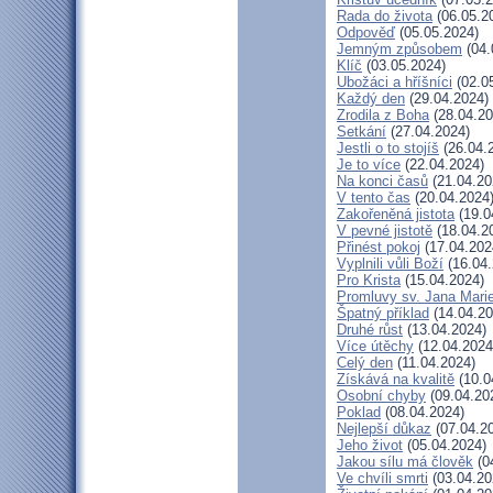
Rada do života
(06.05.2
Odpověď
(05.05.2024)
Jemným způsobem
(04.
Klíč
(03.05.2024)
Ubožáci a hříšníci
(02.0
Každý den
(29.04.2024)
Zrodila z Boha
(28.04.20
Setkání
(27.04.2024)
Jestli o to stojíš
(26.04.
Je to více
(22.04.2024)
Na konci časů
(21.04.20
V tento čas
(20.04.2024
Zakořeněná jistota
(19.0
V pevné jistotě
(18.04.2
Přinést pokoj
(17.04.202
Vyplnili vůli Boží
(16.04.
Pro Krista
(15.04.2024)
Promluvy sv. Jana Marie
Špatný příklad
(14.04.20
Druhé růst
(13.04.2024)
Více útěchy
(12.04.2024
Celý den
(11.04.2024)
Získává na kvalitě
(10.0
Osobní chyby
(09.04.20
Poklad
(08.04.2024)
Nejlepší důkaz
(07.04.2
Jeho život
(05.04.2024)
Jakou sílu má člověk
(0
Ve chvíli smrti
(03.04.20