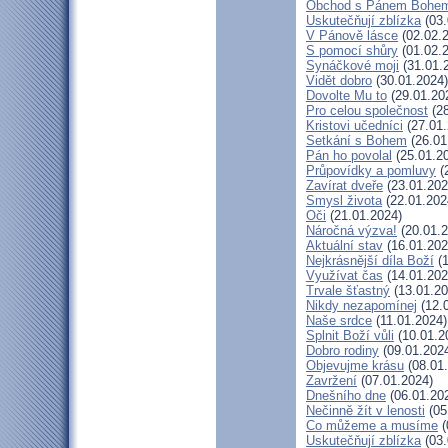
Obchod s Pánem Bohe
Uskutečňují zblízka
(03.
V Pánově lásce
(02.02.
S pomocí shůry
(01.02.
Synáčkové moji
(31.01.
Vidět dobro
(30.01.2024)
Dovolte Mu to
(29.01.20
Pro celou společnost
(28
Kristovi učedníci
(27.01.
Setkání s Bohem
(26.01
Pán ho povolal
(25.01.2
Průpovídky a pomluvy
(
Zavírat dveře
(23.01.202
Smysl života
(22.01.202
Oči
(21.01.2024)
Náročná výzva!
(20.01.2
Aktuální stav
(16.01.202
Nejkrásnější díla Boží
(1
Využívat čas
(14.01.202
Trvale šťastný
(13.01.20
Nikdy nezapomínej
(12.
Naše srdce
(11.01.2024)
Splnit Boží vůli
(10.01.2
Dobro rodiny
(09.01.202
Objevujme krásu
(08.01
Zavržení
(07.01.2024)
Dnešního dne
(06.01.20
Nečinně žít v lenosti
(05
Co můžeme a musíme
(
Uskutečňují zblízka
(03.