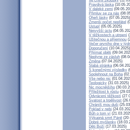
Ve chvíli zkoušky
(11.05
Pravdivá láska
(10.05.2
V daleké zemi
(09.05.20
Přimluv se za nás
(08.0
Oheň lásky
(07.05.2025)
Zmenši počet nepřátel
(0
Ustup!
(05.05.2025)
Nejvyšší úctu
(04.05.20
V těžkostech a utrpení
(
Užitečnou a příjemnou
(
Večer prvního dne v týd
Doporučení
(10.04.2025)
Přijímat oběti
(09.04.202
Neplyne ze zásluh
(08.0
Změna
(07.04.2025)
Slabá stránka
(06.04.20
S konečnými výsledky
(
Spolehnout na Boha
(02
Vše nebo nic
(01.04.202
Teologicky
(31.03.2025)
Nic mocnějšího
(30.03.2
Příležitost k růstu
(29.03
Odvrácení těžkostí
(27.
Svatost a trpělivost
(26.
Chráníš mou duši
(25.03
Poklad v nebi
(24.03.20
Bůh o tom ví
(21.03.202
Výkupná smrt Páně
(20.
Dobré myšlenky
(18.03.
Děti Boží
(17.03.2025)