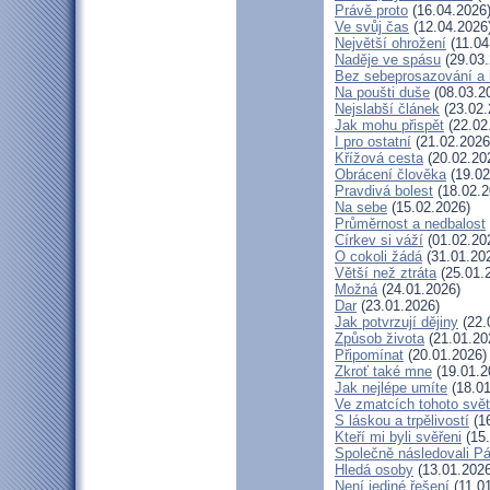
Právě proto
(16.04.2026
Ve svůj čas
(12.04.2026
Největší ohrožení
(11.04
Naděje ve spásu
(29.03.
Bez sebeprosazování a b
Na poušti duše
(08.03.2
Nejslabší článek
(23.02.
Jak mohu přispět
(22.02
I pro ostatní
(21.02.2026
Křížová cesta
(20.02.20
Obrácení člověka
(19.02
Pravdivá bolest
(18.02.2
Na sebe
(15.02.2026)
Průměrnost a nedbalost
Církev si váží
(01.02.20
O cokoli žádá
(31.01.20
Větší než ztráta
(25.01.
Možná
(24.01.2026)
Dar
(23.01.2026)
Jak potvrzují dějiny
(22.
Způsob života
(21.01.20
Připomínat
(20.01.2026)
Zkroť také mne
(19.01.2
Jak nejlépe umíte
(18.01
Ve zmatcích tohoto svě
S láskou a trpělivostí
(16
Kteří mi byli svěřeni
(15.
Společně následovali P
Hledá osoby
(13.01.2026
Není jediné řešení
(11.0