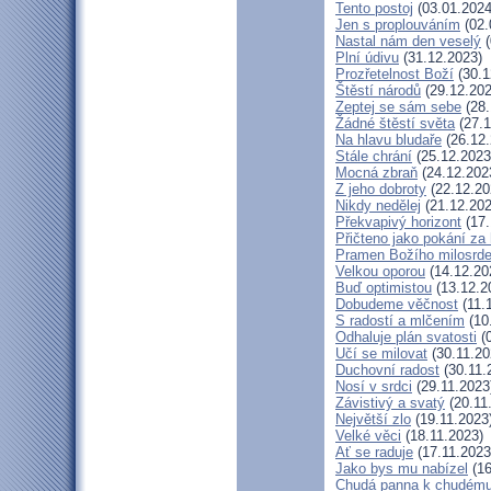
Tento postoj
(03.01.2024
Jen s proplouváním
(02.
Nastal nám den veselý
(
Plní údivu
(31.12.2023)
Prozřetelnost Boží
(30.1
Štěstí národů
(29.12.202
Zeptej se sám sebe
(28.
Žádné štěstí světa
(27.1
Na hlavu bludaře
(26.12.
Stále chrání
(25.12.2023
Mocná zbraň
(24.12.202
Z jeho dobroty
(22.12.20
Nikdy nedělej
(21.12.202
Překvapivý horizont
(17.
Přičteno jako pokání za 
Pramen Božího milosrde
Velkou oporou
(14.12.20
Buď optimistou
(13.12.2
Dobudeme věčnost
(11.
S radostí a mlčením
(10
Odhaluje plán svatosti
(0
Učí se milovat
(30.11.20
Duchovní radost
(30.11.
Nosí v srdci
(29.11.2023
Závistivý a svatý
(20.11
Největší zlo
(19.11.2023
Velké věci
(18.11.2023)
Ať se raduje
(17.11.2023
Jako bys mu nabízel
(16
Chudá panna k chudému