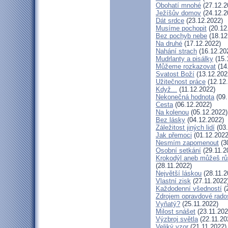
Obohatí mnohé
(27.12.2
Ježíšův domov
(24.12.2
Dát srdce
(23.12.2022)
Musíme pochopit
(20.12
Bez pochyb nebe
(18.12
Na druhé
(17.12.2022)
Nahání strach
(16.12.20
Mudrlanty a pisálky
(15.
Můžeme rozkazovat
(14
Svatost Boží
(13.12.202
Užitečnost práce
(12.12
Když...
(11.12.2022)
Nekonečná hodnota
(09.
Cesta
(06.12.2022)
Na kolenou
(05.12.2022)
Bez lásky
(04.12.2022)
Záležitost jiných lidí
(03.
Jak přemoci
(01.12.2022
Nesmím zapomenout
(3
Osobní setkání
(29.11.2
Krokodýl aneb můžeš růs
(28.11.2022)
Největší láskou
(28.11.2
Vlastní zisk
(27.11.2022
Každodenní všedností
(
Zdrojem opravdové rados
Vyňatý?
(25.11.2022)
Milost snášet
(23.11.202
Výzbroj světla
(22.11.20
Veliký vzor
(21.11.2022)