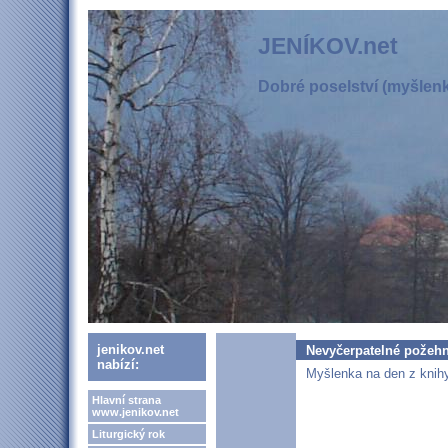
JENÍKOV.net
Dobré poselství (myšlenka
jenikov.net
Nevyčerpatelné požeh
nabízí:
Myšlenka na den z knihy
Hlavní strana
www.jenikov.net
Liturgický rok