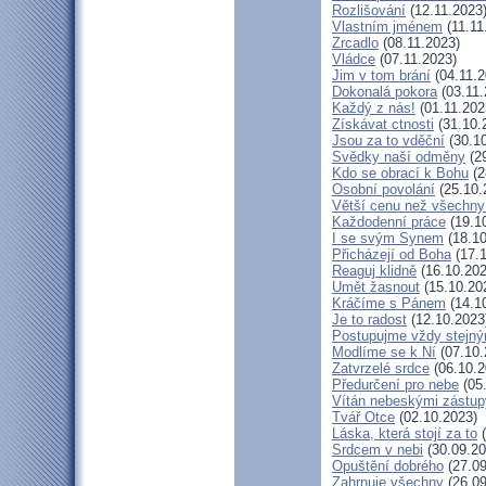
Rozlišování
(12.11.2023
Vlastním jménem
(11.11
Zrcadlo
(08.11.2023)
Vládce
(07.11.2023)
Jim v tom brání
(04.11.2
Dokonalá pokora
(03.11.
Každý z nás!
(01.11.202
Získávat ctnosti
(31.10.
Jsou za to vděční
(30.10
Svědky naší odměny
(29
Kdo se obrací k Bohu
(2
Osobní povolání
(25.10.
Větší cenu než všechny
Každodenní práce
(19.1
I se svým Synem
(18.10
Přicházejí od Boha
(17.1
Reaguj klidně
(16.10.202
Umět žasnout
(15.10.20
Kráčíme s Pánem
(14.1
Je to radost
(12.10.2023
Postupujme vždy stejn
Modlíme se k Ní
(07.10.
Zatvrzelé srdce
(06.10.2
Předurčení pro nebe
(05
Vítán nebeskými zástup
Tvář Otce
(02.10.2023)
Láska, která stojí za to
(
Srdcem v nebi
(30.09.20
Opuštění dobrého
(27.09
Zahrnuje všechny
(26.09