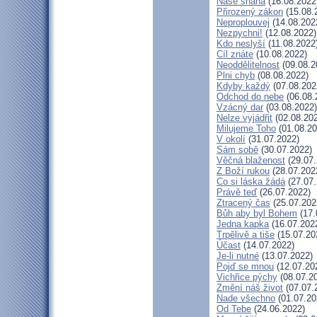
Naše snaha
(16.08.2022
Přirozený zákon
(15.08.
Neproplouvej
(14.08.202
Nezpychni!
(12.08.2022)
Kdo neslyší
(11.08.2022
Cíl znáte
(10.08.2022)
Neoddělitelnost
(09.08.2
Plni chyb
(08.08.2022)
Kdyby každý
(07.08.202
Odchod do nebe
(06.08.
Vzácný dar
(03.08.2022)
Nelze vyjádřit
(02.08.20
Milujeme Toho
(01.08.20
V okolí
(31.07.2022)
Sám sobě
(30.07.2022)
Věčná blaženost
(29.07.
Z Boží rukou
(28.07.202
Co si láska žádá
(27.07.
Právě teď
(26.07.2022)
Ztracený čas
(25.07.202
Bůh aby byl Bohem
(17.
Jedna kapka
(16.07.202
Trpělivě a tiše
(15.07.20
Účast
(14.07.2022)
Je-li nutné
(13.07.2022)
Pojď se mnou
(12.07.20
Vichřice pýchy
(08.07.2
Změní náš život
(07.07.
Nade všechno
(01.07.20
Od Tebe
(24.06.2022)