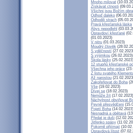
Mnoho milovat
(10.03.20
Získávat ctnosti
(09.03.
Všichni jsou Božím obr
Odhoď daleko
(06.03.20
Odhodili strach
(05.03.2
Pravá křesťanská láska
Abys nepodlehl
(03.03.2
Opravdoví křesťané
(02.
(01.03.2023)
V nitru
(01.03.2023)
Moudrý člověk
(28.02.20
S vděčností
(27.02.2023
S výjimkou
(26.02.2023)
Škola lásky
(25.02.2023
12 stupňů křesťanské p
Všechna jeho práce
(23.
Z listu svatého Klementa
Až narostou
(21.02.2023
Zakořeňovat do Boha
(2
Vše
(19.02.2023)
Dívej se
(18.02.2023)
Nemůže žít
(17.02.2023
Náchylnost obviňovat B
Pevně přesvědčeni
(15.
Pojetí Boha
(14.02.2023
Nesnadná a obětavá
(13
Předat je duši
(12.02.20
Jitřenko spásy
(11.02.20
Pokorně přijímají
(10.02
Opravdová lítost
(07.02.