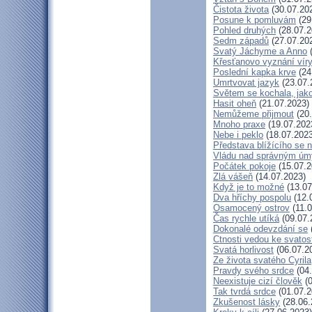
Čistota života
(30.07.20
Posune k pomluvám
(29
Pohled druhých
(28.07.2
Sedm západů
(27.07.20
Svatý Jáchyme a Anno
(
Křesťanovo vyznání víry
Poslední kapka krve
(24
Umrtvovat jazyk
(23.07.
Světem se kochala, jako
Hasit oheň
(21.07.2023)
Nemůžeme přijmout
(20.
Mnoho praxe
(19.07.202
Nebe i peklo
(18.07.2023
Představa blížícího se 
Vládu nad správným ú
Počátek pokoje
(15.07.2
Zlá vášeň
(14.07.2023)
Když je to možné
(13.07
Dva hříchy pospolu
(12.
Osamocený ostrov
(11.0
Čas rychle utíká
(09.07.
Dokonalé odevzdání se
Ctnosti vedou ke svatos
Svatá horlivost
(06.07.2
Ze života svatého Cyrila
Pravdy svého srdce
(04.
Neexistuje cizí člověk
(0
Tak tvrdá srdce
(01.07.2
Zkušenost lásky
(28.06.