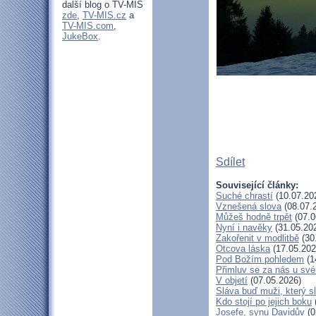
další blog o TV-MIS
zde
,
TV-MIS.cz
a
TV-MIS.com
,
JukeBox
.
Sdílet
Související články:
Suché chrastí
(10.07.20
Vznešená slova
(08.07.
Můžeš hodně trpět
(07.0
Nyní i navěky
(31.05.20
Zakořenit v modlitbě
(30
Otcova láska
(17.05.202
Pod Božím pohledem
(1
Přimluv se za nás u sv
V objetí
(07.05.2026)
Sláva buď muži, který s
Kdo stojí po jejich boku
Josefe, synu Davidův
(0