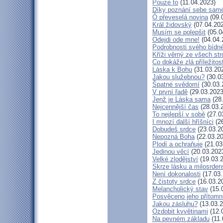
Pouze to
(11.04.2023)
Díky poznání sebe sam
Ó převeselá novina
(09.
Král židovský
(07.04.20
Musím se polepšit
(05.0
Odejdi ode mne!
(04.04.
Podrobnosti svého bídné
Kříži věrný ze všech st
Co dokáže zlá příležitos
Láska k Bohu
(31.03.20
Jakou služebnou?
(30.0
Špatné svědomí
(30.03.
V první řadě
(29.03.2023
Jenž je Láska sama
(28
Nejcennější čas
(28.03.
To nejlepší v sobě
(27.0
I mnozí další hříšníci
(26
Dobudeš srdce
(23.03.2
Nepozná Boha
(22.03.20
Plodí a ochraňuje
(21.03
Jedinou věcí
(20.03.202
Velké zlodějství
(19.03.
Skrze lásku a milosrden
Není dokonalosti
(17.03.
Z čistoty srdce
(16.03.2
Melancholický stav
(15.
Posvěceno jeho přítomn
Jakou zásluhu?
(13.03.2
Ozdobit kvvětinami
(12.
Na pevném základu
(11.