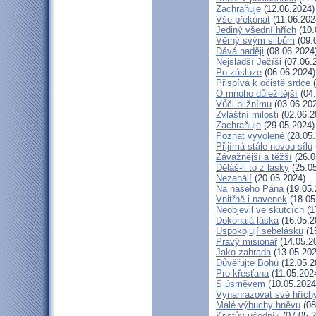
Zachraňuje
(12.06.2024)
Vše překonat
(11.06.202
Jediný všední hřích
(10.
Věrný svým slibům
(09.
Dává naději
(08.06.2024
Nejsladší Ježíši
(07.06.
Po zásluze
(06.06.2024)
Přispívá k očistě srdce
(
O mnoho důležitější
(04.
Vůči bližnímu
(03.06.20
Zvláštní milosti
(02.06.2
Zachraňuje
(29.05.2024)
Poznat vyvolené
(28.05.
Přijímá stále novou sílu
Závažnější a těžší
(26.0
Děláš-li to z lásky
(25.05
Nezahálí
(20.05.2024)
Na našeho Pána
(19.05.
Vnitřně i navenek
(18.05
Neobjevil ve skutcích
(1
Dokonalá láska
(16.05.2
Uspokojují sebelásku
(1
Pravý misionář
(14.05.2
Jako zahrada
(13.05.202
Důvěřujte Bohu
(12.05.2
Pro křesťana
(11.05.202
S úsměvem
(10.05.2024
Vynahrazovat své hřích
Malé výbuchy hněvu
(08
Kristův učedník
(07.05.2