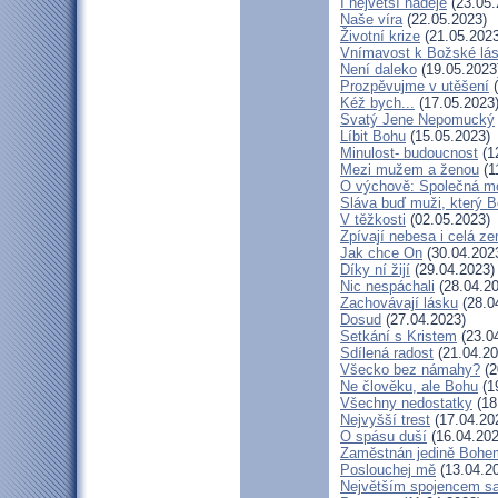
I největší naděje
(23.05.
Naše víra
(22.05.2023)
Životní krize
(21.05.2023
Vnímavost k Božské lás
Není daleko
(19.05.2023
Prozpěvujme v utěšení
(
Kéž bych...
(17.05.2023
Svatý Jene Nepomucký
Líbit Bohu
(15.05.2023)
Minulost- budoucnost
(1
Mezi mužem a ženou
(1
O výchově: Společná mod
Sláva buď muži, který B
V těžkosti
(02.05.2023)
Zpívají nebesa i celá z
Jak chce On
(30.04.202
Díky ní žijí
(29.04.2023)
Nic nespáchali
(28.04.20
Zachovávají lásku
(28.0
Dosud
(27.04.2023)
Setkání s Kristem
(23.0
Sdílená radost
(21.04.20
Všecko bez námahy?
(2
Ne člověku, ale Bohu
(1
Všechny nedostatky
(18
Nejvyšší trest
(17.04.20
O spásu duší
(16.04.202
Zaměstnán jedině Bohe
Poslouchej mě
(13.04.2
Největším spojencem s