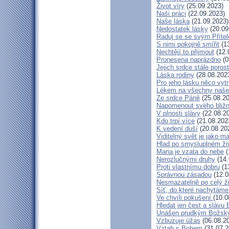
Život víry
(25.09.2023)
Naši práci
(22.09.2023)
Naše láska
(21.09.2023)
Nedostatek lásky
(20.09
Raduj se se svým Příte
S nimi pokojně smířit
(13
Nechtějí to přijmout
(12.
Pronesena naprázdno
(0
Jejich srdce stále poros
Láska rodiny
(28.08.202
Pro jeho lásku něco vytr
Lékem na všechny naše
Ze srdce Páně
(25.08.20
Napomenout svého bližn
V plnosti slávy
(22.08.2
Kdo trpí více
(21.08.202
K vedení duší
(20.08.20
Viditelný svět je jako m
Hlad po smysluplném ži
Maria je vzata do nebe
(
Nerozlučnými druhy
(14.
Proti vlastnímu dobru
(1
Správnou zásadou
(12.0
Nesmazatelně po celý ž
Síť, do které nachytáme
Ve chvíli pokušení
(10.0
Hledat jen čest a slávu 
Unášen prudkým Božsk
Vzbuzuje úžas
(06.08.2
Vztah s Bohem
(31.07.2