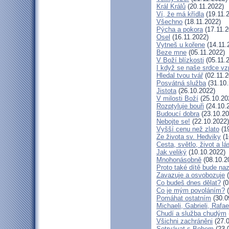
Král Králů
(20.11.2022)
Ví, že má křídla
(19.11.
Všechno
(18.11.2022)
Pýcha a pokora
(17.11.2
Osel
(16.11.2022)
Vytneš u kořene
(14.11.
Beze mne
(05.11.2022)
V Boží blízkosti
(05.11.
I když se naše srdce vz
Hledal tvou tvář
(02.11.2
Posvátná služba
(31.10.
Jistota
(26.10.2022)
V milosti Boží
(25.10.20
Rozptyluje bouři
(24.10.
Budoucí dobra
(23.10.20
Nebojte se!
(22.10.2022)
Vyšší cenu než zlato
(19
Ze života sv. Hedviky
(1
Cesta, světlo, život a lá
Jak veliký
(10.10.2022)
Mnohonásobně
(08.10.2
Proto také dítě bude na
Zavazuje a osvobozuje
(
Co budeš dnes dělat?
(0
Co je mým povoláním?
(
Pomáhat ostatním
(30.0
Michaeli, Gabrieli, Rafae
Chudí a služba chudým
Všichni zachráněni
(27.0
Setrvávat s Bohem
(23.