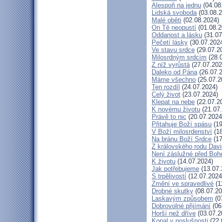
Alespoň na jednu
(04.08
Lidská svoboda
(03.08.2
Malé oběti
(02.08.2024)
On Tě neopustí
(01.08.2
Oddanost a lásku
(31.07
Pečetí lásky
(30.07.202
Ve stavu srdce
(29.07.2
Milosrdným srdcím
(28.
Z níž vyrůstá
(27.07.202
Daleko od Pána
(26.07.
Máme všechno
(25.07.2
Ten rozdíl
(24.07.2024)
Celý život
(23.07.2024)
Klepat na nebe
(22.07.2
K novému životu
(21.07
Právě to nic
(20.07.2024
Přitahuje Boží spásu
(19
V Boží milosrdenství
(18
Na bránu Boží Srdce
(17
Z královského rodu Dav
Není záslužné před Bo
K životu
(14.07.2024)
Jak potřebujeme
(13.07.
S trpělivostí
(12.07.2024
Změní ve spravedlivé
(1
Drobné skutky
(08.07.20
Laskavým způsobem
(0
Dobrovolné přijímání
(06
Horší než dříve
(03.07.2
Konal v poslušnosti
(22.