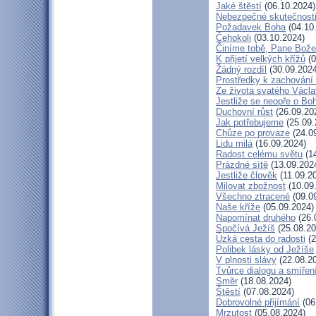
Jaké štěstí
(06.10.2024)
Nebezpečné skutečnost
Požadavek Boha
(04.10
Čehokoli
(03.10.2024)
Činíme tobě, Pane Bože
K přijetí velkých křížů
(0
Žádný rozdíl
(30.09.2024
Prostředky k zachování 
Ze života svatého Václ
Jestliže se neopře o Bo
Duchovní růst
(26.09.20
Jak potřebujeme
(25.09.
Chůze po provaze
(24.0
Lidu milá
(16.09.2024)
Radost celému světu
(14
Prázdné sítě
(13.09.202
Jestliže člověk
(11.09.2
Milovat zbožnost
(10.09
Všechno ztracené
(09.0
Naše kříže
(05.09.2024)
Napomínat druhého
(26.
Spočívá Ježíš
(25.08.20
Úzká cesta do radosti
(2
Polibek lásky od Ježíše
V plnosti slávy
(22.08.2
Tvůrce dialogu a smířen
Směr
(18.08.2024)
Štěstí
(07.08.2024)
Dobrovolné přijímání
(06
Mrzutost
(05.08.2024)