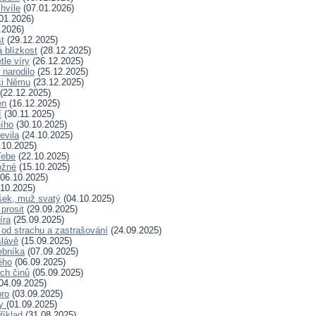
hvíle
(07.01.2026)
01.2026)
.2026)
t
(29.12.2025)
 blízkost
(28.12.2025)
tle víry
(26.12.2025)
 narodilo
(25.12.2025)
či Němu
(23.12.2025)
(22.12.2025)
en
(16.12.2025)
í
(30.11.2025)
ního
(30.10.2025)
evila
(24.10.2025)
.10.2025)
Tebe
(22.10.2025)
ožné
(15.10.2025)
06.10.2025)
10.2025)
šek, muž svatý
(04.10.2025)
prosit
(29.09.2025)
íra
(25.09.2025)
od strachu a zastrašování
(24.09.2025)
slávě
(15.09.2025)
ebníka
(07.09.2025)
ěho
(06.09.2025)
ých činů
(05.09.2025)
04.09.2025)
bro
(03.09.2025)
ry
(01.09.2025)
říklad
(31.08.2025)