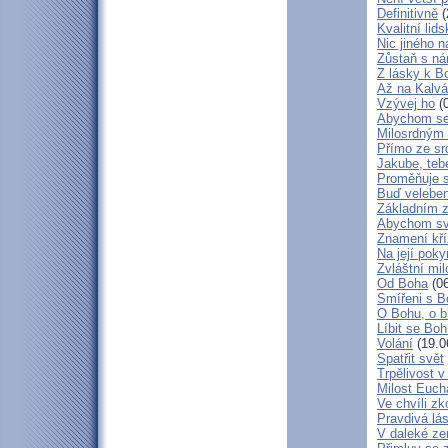
Definitivně
(
Kvalitní lid
Nic jiného n
Zůstaň s ná
Z lásky k B
Až na Kalvár
Vzývej ho
(0
Abychom se 
Milosrdným
Přímo ze sr
Jakube, teb
Proměňuje 
Buď veleben
Základním 
Abychom svá
Znamení kř
Na její poky
Zvláštní mil
Od Boha
(06
Smířeni s 
O Bohu, o b
Líbit se Bo
Volání
(19.0
Spatřit svět
Trpělivost v
Milost Eucha
Ve chvíli z
Pravdivá lá
V daleké ze