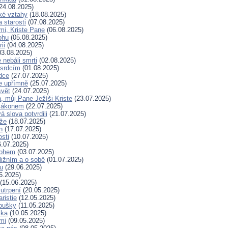
24.08.2025)
ské vztahy
(18.08.2025)
a starosti
(07.08.2025)
mi, Kriste Pane
(06.08.2025)
ohu
(05.08.2025)
ii
(04.08.2025)
3.08.2025)
nebáli smrti
(02.08.2025)
 srdcím
(01.08.2025)
dce
(27.07.2025)
e upřímně
(25.07.2025)
svět
(24.07.2025)
, můj Pane Ježíši Kriste
(23.07.2025)
zákonem
(22.07.2025)
 slova potvrdili
(21.07.2025)
íže
(18.07.2025)
n
(17.07.2025)
osti
(10.07.2025)
.07.2025)
Bohem
(03.07.2025)
ližním a o sobě
(01.07.2025)
hu
(29.06.2025)
6.2025)
(15.06.2025)
 utrpení
(20.05.2025)
ristie
(12.05.2025)
koušky
(11.05.2025)
ska
(10.05.2025)
mi
(09.05.2025)