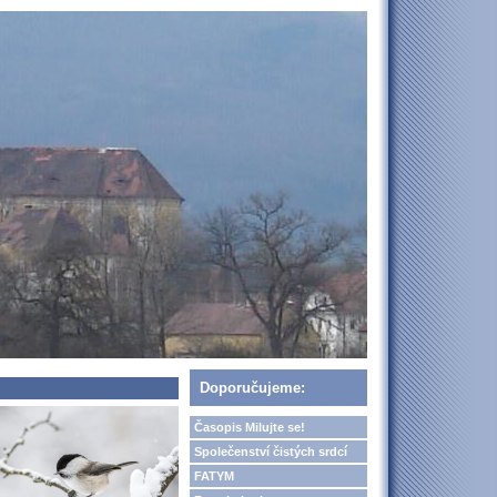
Doporučujeme:
Časopis Milujte se!
Společenství čistých srdcí
FATYM