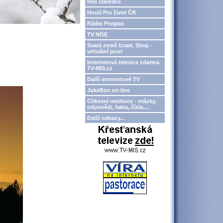
Res claritatis
Hnutí Pro život ČR
Rádio Proglas
TV NOE
Svatá země Izrael, Sinaj -
virtuální pouť
Internetová televize zdarma
TV-MIS.cz
Další internetové TV
JukeBox on-line
Církevní restituce - otázky,
odpovědi, fakta, čísla....
Další odkazy...