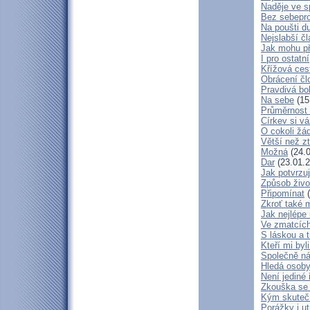
Naděje ve 
Bez sebepro
Na poušti d
Nejslabší č
Jak mohu př
I pro ostatní
Křížová ces
Obrácení čl
Pravdivá bo
Na sebe
(15
Průměrnost 
Církev si vá
O cokoli žá
Větší než zt
Možná
(24.0
Dar
(23.01.2
Jak potvrzuj
Způsob živo
Připomínat
(
Zkroť také 
Jak nejlépe
Ve zmatcích
S láskou a t
Kteří mi byl
Společně ná
Hledá osob
Není jediné 
Zkouška se
Kým skuteč
Porážky i ut