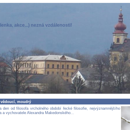
enka, akce...) nezná vzdálenosti!
 vědoucí, moudrý
 den od filosofa vrcholného období řecké filosofie, nejvýznamnějšího
a a vychovatele Alexandra Makedonského...