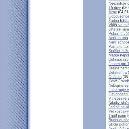
Neexistuje c
Tři divy
(06.
Mráz
(04.01
Odpovědnos
Žádná lidská
Vidět ve svě
Dítě se nám
Pokorné vů
Není to ona
Není schop
Pán přicház
Snášet bliž
Matka nepol
Definice
(23
Jenom pro 
Stejně nem
Dětská hra
(
O lásku
(05.
Když Franti
Nebojme se 
Jako moje v
Osvobozeni 
V nebeské 
Nikoliv služ
Jedině na n
Velikost sv
Trpěl jsem
(
Budoucí do
Škola poko
Není větší p