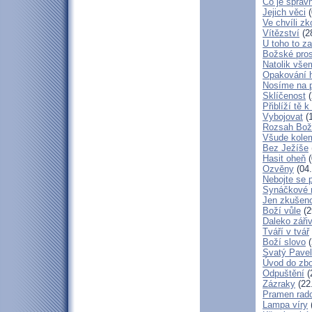
Co je správ
Jejich věci
(
Ve chvíli z
Vítězství
(2
U toho to z
Božské pros
Natolik vše
Opakování h
Nosíme na 
Sklíčenost
(
Přiblíží tě 
Vybojovat
(1
Rozsah Bož
Všude kole
Bez Ježíše
Hasit oheň
(
Ozvěny
(04.
Nebojte se 
Synáčkové 
Jen zkušeno
Boží vůle
(2
Daleko zářiv
Tváří v tvář
Boží slovo
(
Svatý Pavel
Úvod do zbo
Odpuštění
(
Zázraky
(22
Pramen rado
Lampa víry