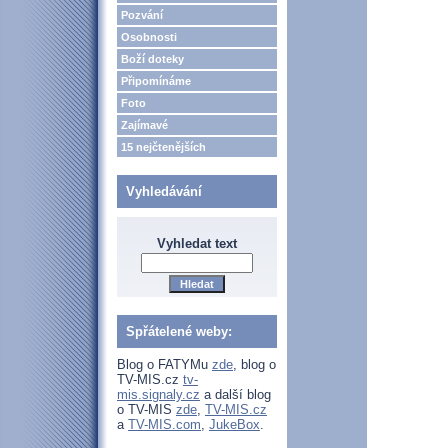
Pozvání
Osobnosti
Boží doteky
Připomínáme
Foto
Zajímavé
15 nejčtenějších
Vyhledávání
Vyhledat text
Spřátelené weby:
Blog o FATYMu
zde
, blog o
TV-MIS.cz
tv-
mis.signaly.cz
a další blog
o TV-MIS
zde
,
TV-MIS.cz
a
TV-MIS.com
,
JukeBox
.