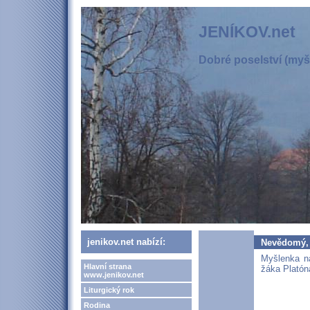
JENÍKOV.net
Dobré poselství (myšl
jenikov.net nabízí:
Nevědomý,
Myšlenka na
Hlavní strana
žáka Platón
www.jenikov.net
Liturgický rok
Rodina