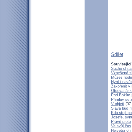
Sdílet
Související
Suché chras
Vznešená s
Můžeš hodně
Nyní i navě
Zakořenit v 
Otcova lásk
Pod Božím 
Přimluv se 
V objetí
(07.
Sláva buď m
Kdo stojí po
Josefe, syn
Právě proto
Ve svůj čas
Největší oh