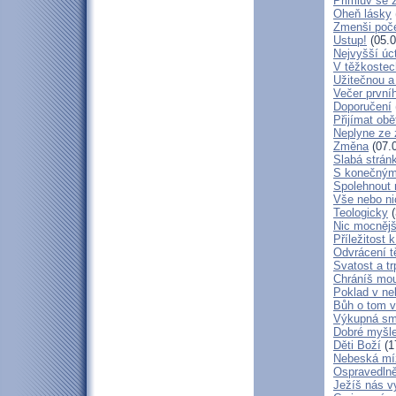
Přimluv se 
Oheň lásky
Zmenši poče
Ustup!
(05.0
Nejvyšší úc
V těžkostec
Užitečnou a
Večer první
Doporučení
Přijímat obě
Neplyne ze 
Změna
(07.
Slabá strán
S konečným
Spolehnout
Vše nebo ni
Teologicky
(
Nic mocnějš
Příležitost k
Odvrácení t
Svatost a tr
Chráníš mou
Poklad v ne
Bůh o tom v
Výkupná sm
Dobré myšl
Děti Boží
(1
Nebeská mí
Ospravedlně
Ježíš nás v