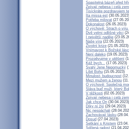
Spasitelná bázeň před hř
Zpívají nebesa i celá ze
Tisíckráte pozdravujem t
Ita missa est
(30.05.2023
Potřeba milovat
(27.05.20
Dokonalost
(26.05.2023)
O výchově: Strach o víru d
Dvě velmi odlišné věci
(24
I největší naděje
(23.05.2
Naše víra
(22.05.2023)
Životní krize
(21.05.2023)
Vnímavost k Božské lásce
Není daleko
(19.05.2023)
Prozpěvujme v utěšení
(1
Kéž bych...
(17.05.2023)
Svatý Jene Nepomucký
(
Líbit Bohu
(15.05.2023)
Minulost- budoucnost
(12.
Mezi mužem a ženou
(11.
O výchově: Společná modli
Sláva buď muži, který Boh
V těžkosti
(02.05.2023)
Zpívají nebesa i celá ze
Jak chce On
(30.04.2023)
Díky ní žijí
(29.04.2023)
Nic nespáchali
(28.04.202
Zachovávají lásku
(28.04
Dosud
(27.04.2023)
Setkání s Kristem
(23.04.
Sdílená radost
(21.04.202