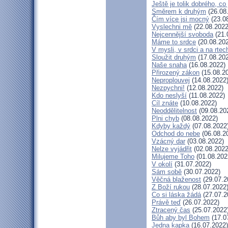
Ještě je tolik dobrého, co
Směrem k druhým
(26.08
Čím více jsi mocný
(23.0
Vyslechni mě
(22.08.2022
Nejcennější svoboda
(21.
Máme to srdce
(20.08.20
V mysli, v srdci a na rtec
Sloužit druhým
(17.08.20
Naše snaha
(16.08.2022)
Přirozený zákon
(15.08.2
Neproplouvej
(14.08.2022
Nezpychni!
(12.08.2022)
Kdo neslyší
(11.08.2022)
Cíl znáte
(10.08.2022)
Neoddělitelnost
(09.08.20
Plni chyb
(08.08.2022)
Kdyby každý
(07.08.2022
Odchod do nebe
(06.08.2
Vzácný dar
(03.08.2022)
Nelze vyjádřit
(02.08.2022
Milujeme Toho
(01.08.202
V okolí
(31.07.2022)
Sám sobě
(30.07.2022)
Věčná blaženost
(29.07.2
Z Boží rukou
(28.07.2022
Co si láska žádá
(27.07.2
Právě teď
(26.07.2022)
Ztracený čas
(25.07.2022
Bůh aby byl Bohem
(17.0
Jedna kapka
(16.07.2022)