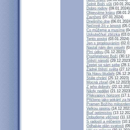
Splnit Boží vůli
(10.01.20
Dobro rodiny
(09.01.2024)
Objevujme krásu
(08.01.2
Zavržení
(07.01.2024)
Dnešního dne
(06.01.2024
Nečinně žít v lenosti
(05.
Co můžeme a musíme
(0
Uskutečňují zblízka
(03.0
Tento postoj
(03.01.2024)
Jen s proplouváním
(02.0
Nastal nám den veselý
(0
Plní údivu
(31.12.2023)
Prozřetelnost Boží
(30.12
Štěstí národů
(29.12.2023
Zeptej se sám sebe
(28.1
Žádné štěstí světa
(27.12
Na hlavu bludaře
(26.12.2
Stále chrání
(25.12.2023)
Mocná zbraň
(24.12.2023
Z jeho dobroty
(22.12.202
Nikdy nedělej
(21.12.2023
Překvapivý horizont
(17.1
Přičteno jako pokání za h
Pramen Božího milosrden
Velkou oporou
(14.12.202
Buď optimistou
(13.12.20
Dobudeme věčnost
(11.12
S radostí a mlčením
(10.1
Odhaluje plán svatosti
(05