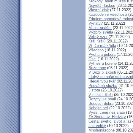
Krokodýl aneb můžeš růst
Největší láskou
(28.11.20
Vlastní zisk
(27.11.2022)
Každodenní všedností
(26
Zdrojem opravdové radosti
Vyňatý?
(25.11.2022)
Milost snášet
(23.11.2022
Výzbroj světla
(22.11.202
Veliký vzor
(21.11.2022)
Král Králů
(20.11.2022)
Ví, že má křídla
(19.11.20
Všechno
(18.11.2022)
Pýcha a pokora
(17.11.20
Osel
(16.11.2022)
Vytneš u kořene
(14.11.2
Beze mne
(05.11.2022)
V Boží blízkosti
(05.11.20
I když se naše srdce vzpí
Hledal tvou tvář
(02.11.20
Posvátná služba
(31.10.2
Jistota
(26.10.2022)
V milosti Boží
(25.10.202
Rozptyluje bouři
(24.10.20
Budoucí dobra
(23.10.202
Nebojte se!
(22.10.2022)
Vyšší cenu než zlato
(19.
Ze života sv. Hedviky
(16
Cesta, světlo, život a lás
Jak veliký
(10.10.2022)
Mnohonásobně
(08.10.20