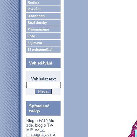
Rodina
Pozvání
Osobnosti
Boží doteky
Připomínáme
Foto
Zajímavé
15 nejčtenějších
Vyhledávání
Vyhledat text
Spřátelené
weby:
Blog o FATYMu
zde
, blog o TV-
MIS.cz
tv-
mis.signaly.cz
a