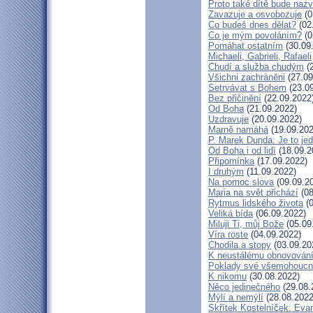
Proto také dítě bude naz
Zavazuje a osvobozuje
(0
Co budeš dnes dělat?
(02
Co je mým povoláním?
(0
Pomáhat ostatním
(30.09
Michaeli, Gabrieli, Rafaeli
Chudí a služba chudým
(2
Všichni zachráněni
(27.09
Setrvávat s Bohem
(23.09
Bez přičinění
(22.09.2022
Od Boha
(21.09.2022)
Uzdravuje
(20.09.2022)
Marně namáhá
(19.09.202
P. Marek Dunda: Je to jed
Od Boha i od lidí
(18.09.2
Připomínka
(17.09.2022)
I druhým
(11.09.2022)
Na pomoc slova
(09.09.2
Maria na svět přichází
(08
Rytmus lidského života
(0
Veliká bída
(06.09.2022)
Miluji Ti, můj Bože
(05.09
Víra roste
(04.09.2022)
Chodila a stopy
(03.09.20
K neustálému obnovován
Poklady své všemohoucn
K nikomu
(30.08.2022)
Něco jedinečného
(29.08.
Mýlí a nemýlí
(28.08.2022
Skřítek Kostelníček: Evan