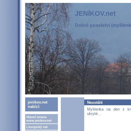
JENÍKOV.net
Dobré poselství (myšlenka
jenikov.net
Neustálé
nabízí:
Myšlenka na den z kn
ukryté...
Hlavní strana
www.jenikov.net
Liturgický rok