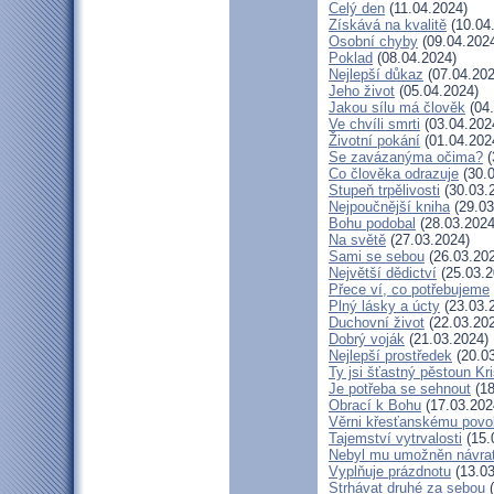
Celý den
(11.04.2024)
Získává na kvalitě
(10.04
Osobní chyby
(09.04.202
Poklad
(08.04.2024)
Nejlepší důkaz
(07.04.202
Jeho život
(05.04.2024)
Jakou sílu má člověk
(04.
Ve chvíli smrti
(03.04.202
Životní pokání
(01.04.202
Se zavázanýma očima?
(
Co člověka odrazuje
(30.0
Stupeň trpělivosti
(30.03.
Nejpoučnější kniha
(29.03
Bohu podobal
(28.03.2024
Na světě
(27.03.2024)
Sami se sebou
(26.03.20
Největší dědictví
(25.03.2
Přece ví, co potřebujeme
Plný lásky a úcty
(23.03.
Duchovní život
(22.03.20
Dobrý voják
(21.03.2024)
Nejlepší prostředek
(20.03
Ty jsi šťastný pěstoun Kr
Je potřeba se sehnout
(18
Obrací k Bohu
(17.03.202
Věrni křesťanskému povo
Tajemství vytrvalosti
(15.
Nebyl mu umožněn návra
Vyplňuje prázdnotu
(13.03
Strhávat druhé za sebou
(