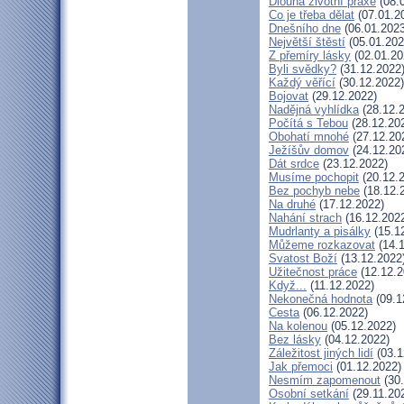
Dlouhá životní praxe
(08.
Co je třeba dělat
(07.01.2
Dnešního dne
(06.01.2023
Největší štěstí
(05.01.202
Z přemíry lásky
(02.01.20
Byli svědky?
(31.12.2022
Každý věřící
(30.12.2022)
Bojovat
(29.12.2022)
Nadějná vyhlídka
(28.12.
Počítá s Tebou
(28.12.20
Obohatí mnohé
(27.12.20
Ježíšův domov
(24.12.20
Dát srdce
(23.12.2022)
Musíme pochopit
(20.12.
Bez pochyb nebe
(18.12.
Na druhé
(17.12.2022)
Nahání strach
(16.12.202
Mudrlanty a pisálky
(15.1
Můžeme rozkazovat
(14.1
Svatost Boží
(13.12.2022
Užitečnost práce
(12.12.2
Když...
(11.12.2022)
Nekonečná hodnota
(09.1
Cesta
(06.12.2022)
Na kolenou
(05.12.2022)
Bez lásky
(04.12.2022)
Záležitost jiných lidí
(03.1
Jak přemoci
(01.12.2022)
Nesmím zapomenout
(30.
Osobní setkání
(29.11.20