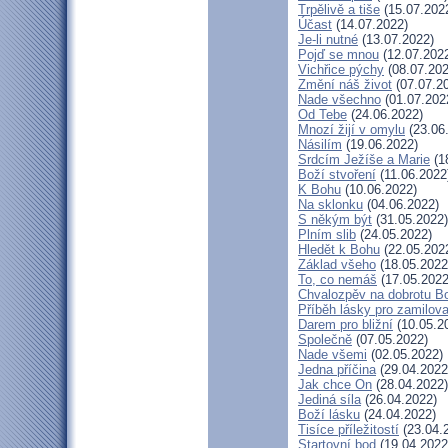
Trpělivě a tiše
(15.07.202
Účast
(14.07.2022)
Je-li nutné
(13.07.2022)
Pojď se mnou
(12.07.202
Vichřice pýchy
(08.07.202
Změní náš život
(07.07.2
Nade všechno
(01.07.202
Od Tebe
(24.06.2022)
Mnozí žijí v omylu
(23.06
Násilím
(19.06.2022)
Srdcím Ježíše a Marie
(1
Boží stvoření
(11.06.2022
K Bohu
(10.06.2022)
Na sklonku
(04.06.2022)
S někým být
(31.05.2022)
Plním slib
(24.05.2022)
Hledět k Bohu
(22.05.202
Základ všeho
(18.05.2022
To, co nemáš
(17.05.2022
Chvalozpěv na dobrotu B
Příběh lásky pro zamilov
Darem pro bližní
(10.05.2
Společně
(07.05.2022)
Nade všemi
(02.05.2022)
Jedna příčina
(29.04.2022
Jak chce On
(28.04.2022)
Jediná síla
(26.04.2022)
Boží lásku
(24.04.2022)
Tisíce příležitostí
(23.04.
Startovní bod
(19.04.2022