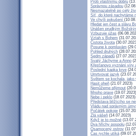
Proti vlastnímu dobru
(13.
Správnou zásadou
(12.08
Nesmazatelně po celý živ
Síť, do které nachytáme n
Ve chvíli pokušení
(10.08
Hledat jen čest a slávu B
Unášen prudkým Božský
Vzbuzuje úžas
(06.08.202
Vztah s Bohem
(31.07.20
Čistota života
(30.07.2023
Posune k pomluvám
(29.
Pohled druhých
(28.07.20
Sedm západů
(27.07.2023
Svatý Jáchyme a Anno
(2
Křesťanovo vyznání víry 
Poslední kapka krve
(24.
Umrtvovat jazyk
(23.07.2
Světem se kochala, jako 
Hasit oheň
(21.07.2023)
Nemůžeme přijmout
(20.0
Mnoho praxe
(19.07.2023
Nebe i peklo
(18.07.2023)
Představa blížícího se n
Vládu nad správným úmy
Počátek pokoje
(15.07.20
Zlá vášeň
(14.07.2023)
Když je to možné
(13.07.
Dva hříchy pospolu
(12.07
Osamocený ostrov
(11.07
Čas rychle utíká
(09.07.2