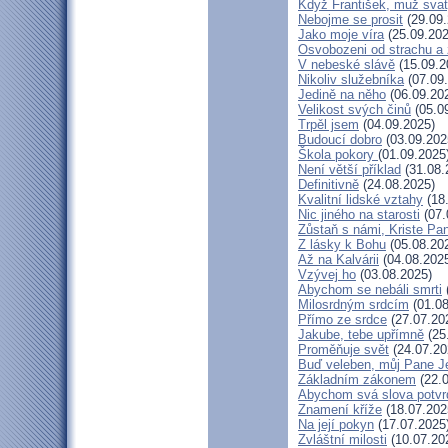
Když František, muž sva
Nebojme se prosit
(29.09.
Jako moje víra
(25.09.202
Osvobozeni od strachu a 
V nebeské slávě
(15.09.2
Nikoliv služebníka
(07.09
Jedině na něho
(06.09.20
Velikost svých činů
(05.0
Trpěl jsem
(04.09.2025)
Budoucí dobro
(03.09.202
Škola pokory
(01.09.2025
Není větší příklad
(31.08.
Definitivně
(24.08.2025)
Kvalitní lidské vztahy
(18
Nic jiného na starosti
(07.
Zůstaň s námi, Kriste Pa
Z lásky k Bohu
(05.08.20
Až na Kalvárii
(04.08.202
Vzývej ho
(03.08.2025)
Abychom se nebáli smrti
Milosrdným srdcím
(01.08
Přímo ze srdce
(27.07.20
Jakube, tebe upřímně
(25
Proměňuje svět
(24.07.20
Buď veleben, můj Pane Je
Základním zákonem
(22.0
Abychom svá slova potvrd
Znamení kříže
(18.07.202
Na její pokyn
(17.07.2025
Zvláštní milosti
(10.07.20