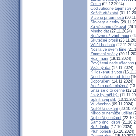
Cesta
(02.12.2024)
Obdivuhodné tajemství
(0
Každé vítězství
(01.12.20
V Jeho přítomnosti
(30.11
Skvosty a cetky
(29.11.2
Za všechno děkovat
(28.1
Mnoho dát
(27.11.2024)
Správné užívání moci
(24
Skutečně prosil
(23.11.20
Větší hodnotu
(22.11.2024
Nosila ve svém lůně
(21.1
Znamení spásy
(20.11.20
Rozjímání
(19.11.2024)
Povýšená nade všechno
(
Vzácný dar
(17.11.2024)
K lidskému životu
(16.11.
Neodloučit se od Tebe
(15
Doporučení
(14.11.2024)
Anežko naše blažená
(13.
Snaž se o to denně
(12.1
Jaký by měl být
(11.11.20
Splnit svůj slib
(10.11.202
Ví všechno
(09.11.2024)
Nejtěžší pokání
(30.10.20
Nikdo to nemůže udělat
(2
Nejhorší ponížení
(22.10.
Samo dno lidství
(21.10.2
Boží láska
(17.10.2024)
Pluh bolesti
(16.10.2024)
Drobné zlosti
(15.10.2024