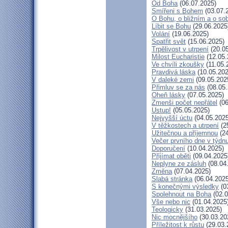
Od Boha
(06.07.2025)
Smířeni s Bohem
(03.07.
O Bohu, o bližním a o so
Líbit se Bohu
(29.06.2025
Volání
(19.06.2025)
Spatřit svět
(15.06.2025)
Trpělivost v utrpení
(20.05
Milost Eucharistie
(12.05.
Ve chvíli zkoušky
(11.05.
Pravdivá láska
(10.05.202
V daleké zemi
(09.05.202
Přimluv se za nás
(08.05.
Oheň lásky
(07.05.2025)
Zmenši počet nepřátel
(06
Ustup!
(05.05.2025)
Nejvyšší úctu
(04.05.2025
V těžkostech a utrpení
(2
Užitečnou a příjemnou
(24
Večer prvního dne v týdn
Doporučení
(10.04.2025)
Přijímat oběti
(09.04.2025
Neplyne ze zásluh
(08.04
Změna
(07.04.2025)
Slabá stránka
(06.04.2025
S konečnými výsledky
(0
Spolehnout na Boha
(02.0
Vše nebo nic
(01.04.2025
Teologicky
(31.03.2025)
Nic mocnějšího
(30.03.20
Příležitost k růstu
(29.03.