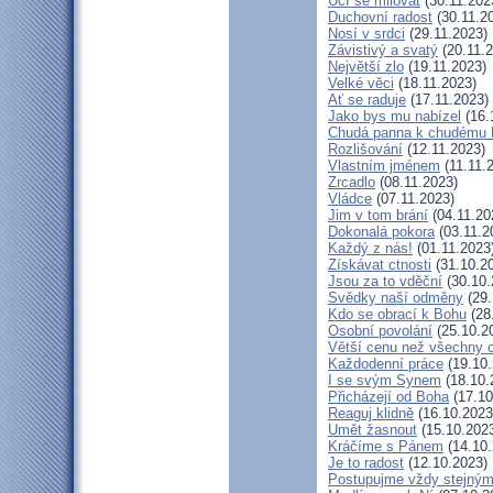
Učí se milovat
(30.11.202
Duchovní radost
(30.11.2
Nosí v srdci
(29.11.2023)
Závistivý a svatý
(20.11.2
Největší zlo
(19.11.2023)
Velké věci
(18.11.2023)
Ať se raduje
(17.11.2023)
Jako bys mu nabízel
(16.
Chudá panna k chudému K
Rozlišování
(12.11.2023)
Vlastním jménem
(11.11.
Zrcadlo
(08.11.2023)
Vládce
(07.11.2023)
Jim v tom brání
(04.11.20
Dokonalá pokora
(03.11.2
Každý z nás!
(01.11.2023
Získávat ctnosti
(31.10.2
Jsou za to vděční
(30.10.
Svědky naší odměny
(29.
Kdo se obrací k Bohu
(28
Osobní povolání
(25.10.2
Větší cenu než všechny o
Každodenní práce
(19.10.
I se svým Synem
(18.10.
Přicházejí od Boha
(17.10
Reaguj klidně
(16.10.2023
Umět žasnout
(15.10.202
Kráčíme s Pánem
(14.10.
Je to radost
(12.10.2023)
Postupujme vždy stejný