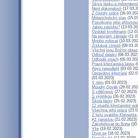
Skrze lásku a milosrdenst
Není dokonalosti
(17.03.2
Z čistoty srdce
(16.03.20
Melancholický stav
(15.03
Posvěceno jeho přítomno
Jakou zásluhu?
(13.03.20
Ozdobit kvvětinami
(12.03
Na pevném základu
(11.0
Mnoho milovat
(10.03.202
Získávat ctnosti
(09.03.2
Všichni jsou Božím obra
Odhoď daleko
(06.03.202
Odhodili strach
(05.03.20
Pravá křesťanská láska
(
Abys nepodlehl
(03.03.20
Opravdoví křesťané
(02.0
(01.03.2023)
V nitru
(01.03.2023)
Moudrý člověk
(28.02.202
S vděčností
(27.02.2023)
S výjimkou
(26.02.2023)
Škola lásky
(25.02.2023)
12 stupňů křesťanské po
Všechna jeho práce
(23.0
Z listu svatého Klementa 
Až narostou
(21.02.2023)
Zakořeňovat do Boha
(20.
Vše
(19.02.2023)
Dívej se
(18.02.2023)
Nemůže žít
(17.02.2023)