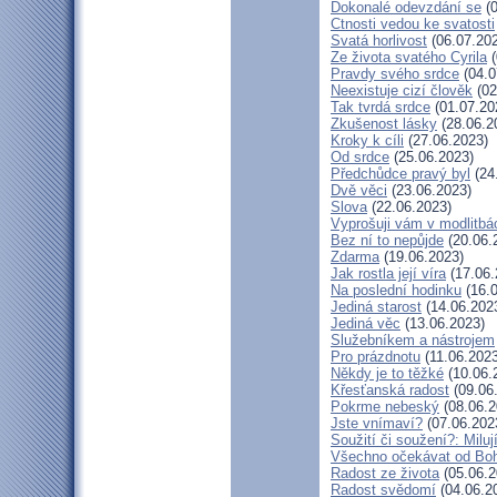
Dokonalé odevzdání se
(0
Ctnosti vedou ke svatosti
Svatá horlivost
(06.07.20
Ze života svatého Cyrila
(
Pravdy svého srdce
(04.0
Neexistuje cizí člověk
(02
Tak tvrdá srdce
(01.07.20
Zkušenost lásky
(28.06.2
Kroky k cíli
(27.06.2023)
Od srdce
(25.06.2023)
Předchůdce pravý byl
(24
Dvě věci
(23.06.2023)
Slova
(22.06.2023)
Vyprošuji vám v modlitbá
Bez ní to nepůjde
(20.06.
Zdarma
(19.06.2023)
Jak rostla její víra
(17.06.
Na poslední hodinku
(16.0
Jediná starost
(14.06.202
Jediná věc
(13.06.2023)
Služebníkem a nástrojem
Pro prázdnotu
(11.06.2023
Někdy je to těžké
(10.06.
Křesťanská radost
(09.06
Pokrme nebeský
(08.06.2
Jste vnímaví?
(07.06.202
Soužití či soužení?: Miluj
Všechno očekávat od Bo
Radost ze života
(05.06.2
Radost svědomí
(04.06.2