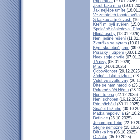
Připomínat
(20.01.2026)
Zkroť také mne
(19.01.20
Jak nejlépe umíte
(18.01.
Ve zmatcích tohoto světa
S láskou a trpělivostí
(16.
Kteří mi byli svěřeni
(15.0
Společně následovali Pá
Hledá osoby
(13.01.2026)
Není jediné řešení
(11.01.
Zkouška se sýrem
(10.01
Kým skutečně jsme
(09.0
Porážky i utrpení
(08.01.2
Neexistuje chvíle
(07.01.
Tři divy
(06.01.2026)
Mráz
(04.01.2026)
Odpovědnost
(29.12.2025
Žádná lidská blízkost
(28.
Vidět ve světle víry
(26.1
Dítě se nám narodilo
(25.
Pokorné vůči Němu
(23.1
Není to ona
(22.12.2025)
Není schopen
(16.12.2025
Pán přichází
(30.11.2025)
Snášet bližního
(30.10.20
Matka nepolevila
(24.10.2
Definice
(23.10.2025)
Jenom pro Tebe
(22.10.20
Stejně nemožné
(15.10.2
Dětská hra
(06.10.2025)
O lásku
(05.10.2025)