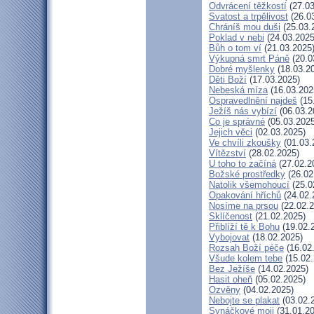
Odvrácení těžkostí
(27.03
Svatost a trpělivost
(26.0
Chráníš mou duši
(25.03.
Poklad v nebi
(24.03.2025
Bůh o tom ví
(21.03.2025
Výkupná smrt Páně
(20.0
Dobré myšlenky
(18.03.2
Děti Boží
(17.03.2025)
Nebeská míza
(16.03.202
Ospravedlnění najdeš
(15
Ježíš nás vybízí
(06.03.2
Co je správné
(05.03.2025
Jejich věci
(02.03.2025)
Ve chvíli zkoušky
(01.03.
Vítězství
(28.02.2025)
U toho to začíná
(27.02.2
Božské prostředky
(26.02
Natolik všemohoucí
(25.0
Opakování hříchů
(24.02.
Nosíme na prsou
(22.02.2
Sklíčenost
(21.02.2025)
Přiblíží tě k Bohu
(19.02.
Vybojovat
(18.02.2025)
Rozsah Boží péče
(16.02
Všude kolem tebe
(15.02.
Bez Ježíše
(14.02.2025)
Hasit oheň
(05.02.2025)
Ozvěny
(04.02.2025)
Nebojte se plakat
(03.02.
Synáčkové moji
(31.01.20