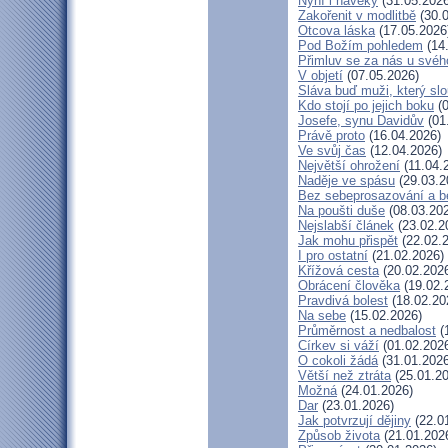
Nyní i navěky
(31.05.2026
Zakořenit v modlitbě
(30.0
Otcova láska
(17.05.2026
Pod Božím pohledem
(14
Přimluv se za nás u své
V objetí
(07.05.2026)
Sláva buď muži, který slo
Kdo stojí po jejich boku
(0
Josefe, synu Davidův
(01
Právě proto
(16.04.2026)
Ve svůj čas
(12.04.2026)
Největší ohrožení
(11.04.
Naděje ve spásu
(29.03.2
Bez sebeprosazování a be
Na poušti duše
(08.03.20
Nejslabší článek
(23.02.2
Jak mohu přispět
(22.02.
I pro ostatní
(21.02.2026)
Křížová cesta
(20.02.202
Obrácení člověka
(19.02.
Pravdivá bolest
(18.02.20
Na sebe
(15.02.2026)
Průměrnost a nedbalost
(
Církev si váží
(01.02.202
O cokoli žádá
(31.01.2026
Větší než ztráta
(25.01.20
Možná
(24.01.2026)
Dar
(23.01.2026)
Jak potvrzují dějiny
(22.0
Způsob života
(21.01.202