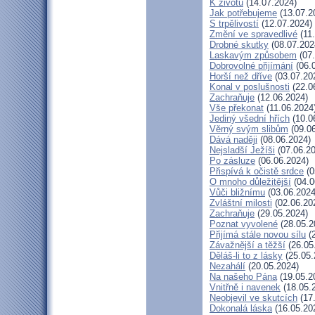
K životu
(14.07.2024)
Jak potřebujeme
(13.07.2
S trpělivostí
(12.07.2024)
Změní ve spravedlivé
(11.
Drobné skutky
(08.07.202
Laskavým způsobem
(07.
Dobrovolné přijímání
(06.
Horší než dříve
(03.07.20
Konal v poslušnosti
(22.0
Zachraňuje
(12.06.2024)
Vše překonat
(11.06.2024
Jediný všední hřích
(10.0
Věrný svým slibům
(09.06
Dává naději
(08.06.2024)
Nejsladší Ježíši
(07.06.20
Po zásluze
(06.06.2024)
Přispívá k očistě srdce
(0
O mnoho důležitější
(04.0
Vůči bližnímu
(03.06.2024
Zvláštní milosti
(02.06.20
Zachraňuje
(29.05.2024)
Poznat vyvolené
(28.05.2
Přijímá stále novou sílu
(2
Závažnější a těžší
(26.05
Děláš-li to z lásky
(25.05.
Nezahálí
(20.05.2024)
Na našeho Pána
(19.05.2
Vnitřně i navenek
(18.05.
Neobjevil ve skutcích
(17
Dokonalá láska
(16.05.20