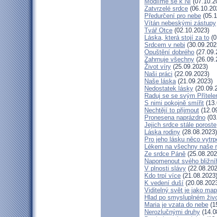
Modlíme se k Ní
(07.10.2
Zatvrzelé srdce
(06.10.20
Předurčení pro nebe
(05.1
Vítán nebeskými zástupy
Tvář Otce
(02.10.2023)
Láska, která stojí za to
(0
Srdcem v nebi
(30.09.202
Opuštění dobrého
(27.09.
Zahrnuje všechny
(26.09.
Život víry
(25.09.2023)
Naši práci
(22.09.2023)
Naše láska
(21.09.2023)
Nedostatek lásky
(20.09.
Raduj se se svým Přítel
S nimi pokojně smířit
(13.
Nechtějí to přijmout
(12.0
Pronesena naprázdno
(03
Jejich srdce stále poroste
Láska rodiny
(28.08.2023)
Pro jeho lásku něco vytrp
Lékem na všechny naše 
Ze srdce Páně
(25.08.202
Napomenout svého bližní
V plnosti slávy
(22.08.202
Kdo trpí více
(21.08.2023
K vedení duší
(20.08.202
Viditelný svět je jako ma
Hlad po smysluplném živ
Maria je vzata do nebe
(1
Nerozlučnými druhy
(14.0