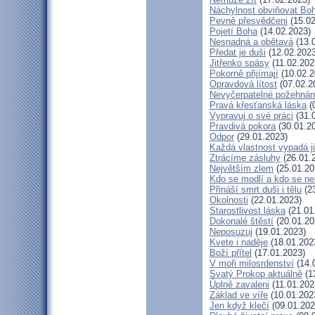
Náchylnost obviňovat Bo
Pevně přesvědčeni
(15.02
Pojetí Boha
(14.02.2023)
Nesnadná a obětavá
(13.
Předat je duši
(12.02.2023
Jitřenko spásy
(11.02.202
Pokorně přijímají
(10.02.2
Opravdová lítost
(07.02.2
Nevyčerpatelné požehnán
Pravá křesťanská láska
(
Vypravuj o své práci
(31.
Pravdivá pokora
(30.01.2
Odpor
(29.01.2023)
Každá vlastnost vypadá j
Ztrácíme zásluhy
(26.01.
Největším zlem
(25.01.20
Kdo se modlí a kdo se ne
Přináší smrt duši i tělu
(23
Okolnosti
(22.01.2023)
Starostlivost láska
(21.01
Dokonalé štěstí
(20.01.20
Neposuzuj
(19.01.2023)
Kvete i naděje
(18.01.202
Boží přítel
(17.01.2023)
V moři milosrdenství
(14.
Svatý Prokop aktuálně
(1
Úplně zavaleni
(11.01.202
Základ ve víře
(10.01.202
Jen když klečí
(09.01.202