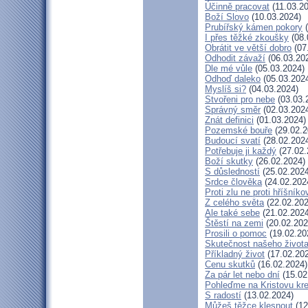
Účinně pracovat
(11.03.2
Boží Slovo
(10.03.2024)
Prubířský kámen pokory
(
I přes těžké zkoušky
(08.
Obrátit ve větší dobro
(07
Odhodit závaží
(06.03.20
Dle mé vůle
(05.03.2024)
Odhoď daleko
(05.03.202
Myslíš si?
(04.03.2024)
Stvořeni pro nebe
(03.03.
Správný směr
(02.03.202
Znát definici
(01.03.2024)
Pozemské bouře
(29.02.2
Budoucí svatí
(28.02.202
Potřebuje ji každý
(27.02.
Boží skutky
(26.02.2024)
S důsledností
(25.02.2024
Srdce člověka
(24.02.202
Proti zlu ne proti hříšníko
Z celého světa
(22.02.202
Ale také sebe
(21.02.2024
Štěstí na zemi
(20.02.202
Prosili o pomoc
(19.02.20
Skutečnost našeho život
Příkladný život
(17.02.20
Cenu skutků
(16.02.2024)
Za pár let nebo dní
(15.02
Pohleďme na Kristovu kr
S radostí
(13.02.2024)
Můžeš těžce klesnout
(12