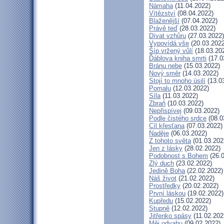
Námaha
(11.04.2022)
Vítězství
(08.04.2022)
Blaženější
(07.04.2022)
Právě teď
(28.03.2022)
Dívat vzhůru
(27.03.2022)
Vypovídá vše
(20.03.2022
Šíp vržený vůlí
(18.03.20
Ďáblova kniha smrti
(17.0
Bránu nebe
(15.03.2022)
Nový směr
(14.03.2022)
Stojí to mnoho úsilí
(13.0
Pomalu
(12.03.2022)
Síla
(11.03.2022)
Zbraň
(10.03.2022)
Nepřispívej
(09.03.2022)
Podle čistého srdce
(08.0
Cíl křesťana
(07.03.2022)
Naděje
(06.03.2022)
Z tohoto světa
(01.03.202
Jen z lásky
(28.02.2022)
Podobnost s Bohem
(26.0
Zlý duch
(23.02.2022)
Jedině Boha
(22.02.2022)
Náš život
(21.02.2022)
Prostředky
(20.02.2022)
První láskou
(19.02.2022)
Kupředu
(15.02.2022)
Stupně
(12.02.2022)
Jitřenko spásy
(11.02.202
Měj odvahu
(09.02.2022)