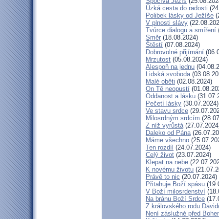
Spočívá Ježíš
(25.08.202
Úzká cesta do radosti
(24
Polibek lásky od Ježíše
(
V plnosti slávy
(22.08.202
Tvůrce dialogu a smíření
Směr
(18.08.2024)
Štěstí
(07.08.2024)
Dobrovolné přijímání
(06.
Mrzutost
(05.08.2024)
Alespoň na jednu
(04.08.
Lidská svoboda
(03.08.20
Malé oběti
(02.08.2024)
On Tě neopustí
(01.08.20
Oddanost a lásku
(31.07.
Pečetí lásky
(30.07.2024)
Ve stavu srdce
(29.07.20
Milosrdným srdcím
(28.07
Z níž vyrůstá
(27.07.2024
Daleko od Pána
(26.07.20
Máme všechno
(25.07.20
Ten rozdíl
(24.07.2024)
Celý život
(23.07.2024)
Klepat na nebe
(22.07.20
K novému životu
(21.07.2
Právě to nic
(20.07.2024)
Přitahuje Boží spásu
(19.
V Boží milosrdenství
(18.
Na bránu Boží Srdce
(17.
Z královského rodu Davi
Není záslužné před Boh