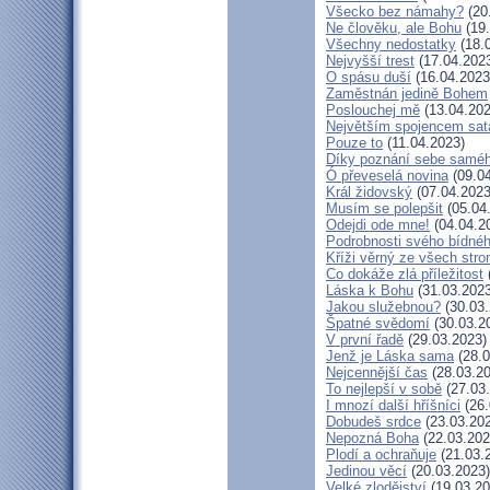
Všecko bez námahy?
(20
Ne člověku, ale Bohu
(19.
Všechny nedostatky
(18.
Nejvyšší trest
(17.04.202
O spásu duší
(16.04.2023
Zaměstnán jedině Bohem
Poslouchej mě
(13.04.202
Největším spojencem sat
Pouze to
(11.04.2023)
Díky poznání sebe samé
Ó převeselá novina
(09.04
Král židovský
(07.04.2023
Musím se polepšit
(05.04
Odejdi ode mne!
(04.04.2
Podrobnosti svého bídnéh
Kříži věrný ze všech str
Co dokáže zlá příležitost
Láska k Bohu
(31.03.2023
Jakou služebnou?
(30.03.
Špatné svědomí
(30.03.2
V první řadě
(29.03.2023)
Jenž je Láska sama
(28.0
Nejcennější čas
(28.03.20
To nejlepší v sobě
(27.03
I mnozí další hříšníci
(26.
Dobudeš srdce
(23.03.20
Nepozná Boha
(22.03.202
Plodí a ochraňuje
(21.03.
Jedinou věcí
(20.03.2023)
Velké zlodějství
(19.03.20