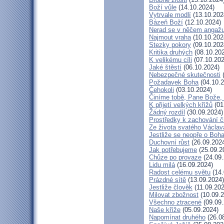
Boží vůle
(14.10.2024)
Vytrvale modlí
(13.10.202
Bázeň Boží
(12.10.2024)
Nerad se v něčem angažu
Najmout vraha
(10.10.202
Stezky pokory
(09.10.202
Kritika druhých
(08.10.20
K velikému cíli
(07.10.202
Jaké štěstí
(06.10.2024)
Nebezpečné skutečnosti
(
Požadavek Boha
(04.10.2
Čehokoli
(03.10.2024)
Činíme tobě, Pane Bože, 
K přijetí velkých křížů
(01
Žádný rozdíl
(30.09.2024)
Prostředky k zachování č
Ze života svatého Václav
Jestliže se neopře o Boh
Duchovní růst
(26.09.202
Jak potřebujeme
(25.09.2
Chůze po provaze
(24.09.
Lidu milá
(16.09.2024)
Radost celému světu
(14.
Prázdné sítě
(13.09.2024)
Jestliže člověk
(11.09.202
Milovat zbožnost
(10.09.2
Všechno ztracené
(09.09.
Naše kříže
(05.09.2024)
Napomínat druhého
(26.0