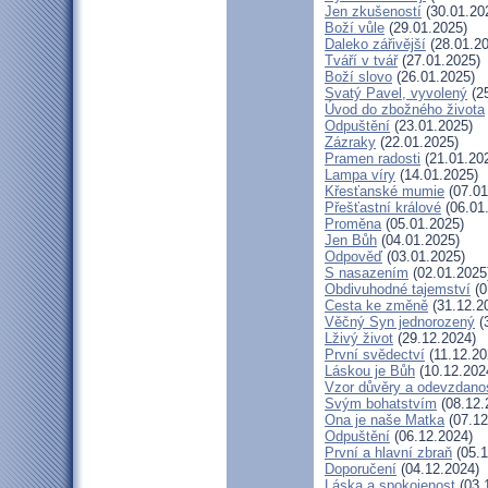
Jen zkušeností
(30.01.20
Boží vůle
(29.01.2025)
Daleko zářivější
(28.01.20
Tváří v tvář
(27.01.2025)
Boží slovo
(26.01.2025)
Svatý Pavel, vyvolený
(25
Úvod do zbožného života
Odpuštění
(23.01.2025)
Zázraky
(22.01.2025)
Pramen radosti
(21.01.20
Lampa víry
(14.01.2025)
Křesťanské mumie
(07.01
Přešťastní králové
(06.01
Proměna
(05.01.2025)
Jen Bůh
(04.01.2025)
Odpověď
(03.01.2025)
S nasazením
(02.01.2025
Obdivuhodné tajemství
(0
Cesta ke změně
(31.12.2
Věčný Syn jednorozený
(
Lživý život
(29.12.2024)
První svědectví
(11.12.20
Láskou je Bůh
(10.12.202
Vzor důvěry a odevzdanos
Svým bohatstvím
(08.12.
Ona je naše Matka
(07.12
Odpuštění
(06.12.2024)
První a hlavní zbraň
(05.1
Doporučení
(04.12.2024)
Láska a spokojenost
(03.