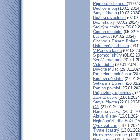
Přijmout odlišnost
(11.02.
Duchovní boj
(10.02.2024
Smysl života
(10.02.2024
Boží spravedlnost
(07.02.
Boží skutky
(07.02.2024)
Stejným směrem
(06.02.2
Čas na sluníčku
(05.02.2
Laskavost
(04.02.2024)
Obchod s Pánem Bohem
Uskutečňují zblízka
(03.0
V Pánově lásce
(02.02.20
S pomocí shůry
(01.02.20
Synáčkové moji
(31.01.20
Vidět dobro
(30.01.2024)
Dovolte Mu to
(29.01.202
Pro celou společnost
(28.
Kristovi učedníci
(27.01.2
Setkání s Bohem
(26.01.
Pán ho povolal
(25.01.202
Průpovídky a pomluvy
(24
Zavírat dveře
(23.01.2024
Smysl života
(22.01.2024
Oči
(21.01.2024)
Náročná výzva!
(20.01.20
Aktuální stav
(16.01.2024
Nejkrásnější díla Boží
(15
Využívat čas
(14.01.2024
Trvale šťastný
(13.01.202
Nikdy nezapomínej
(12.01
Naše srdce
(11.01.2024)