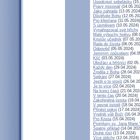
Uspokojují sebelásku
(15.
Pravý misionář
(14.05.20
Jako zahrada
(13.05.2024
Důvěřujte Bohu
(12.05.20
Pro křesťana
(11.05.2024)
S úsměvem
(10.05.2024)
Vynahrazovat své hříchy
Malé výbuchy hněvu
(08.
Kristův učedník
(07.05.20
Rada do života
(06.05.20
Odpověď
(05.05.2024)
Jemným způsobem
(04.0
Klíč
(03.05.2024)
Ubožáci a hříšníci
(02.05.
Každý den
(29.04.2024)
Zrodila z Boha
(28.04.202
Setkání
(27.04.2024)
Jestli o to stojíš
(26.04.20
Je to více
(22.04.2024)
Na konci časů
(21.04.202
V tento čas
(20.04.2024)
Zakořeněná jistota
(19.04
V pevné jistotě
(18.04.20
Přinést pokoj
(17.04.2024
Vyplnili vůli Boží
(16.04.2
Pro Krista
(15.04.2024)
Promluvy sv. Jana Marie V
Špatný příklad
(14.04.202
Druhé růst
(13.04.2024)
Více útěchy
(12.04.2024)