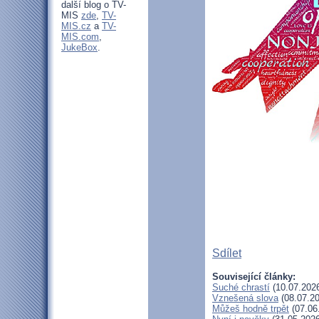
další blog o TV-
MIS
zde
,
TV-
MIS.cz
a
TV-
MIS.com
,
JukeBox
.
Sdílet
Související články:
Suché chrastí
(10.07.202
Vznešená slova
(08.07.20
Můžeš hodně trpět
(07.06