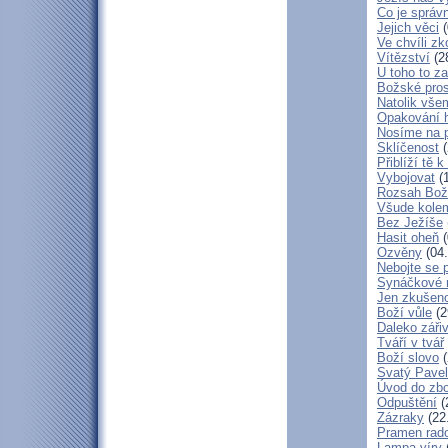
Co je správ
Jejich věci
(
Ve chvíli z
Vítězství
(2
U toho to z
Božské pros
Natolik vše
Opakování h
Nosíme na 
Sklíčenost
(
Přiblíží tě 
Vybojovat
(1
Rozsah Bož
Všude kole
Bez Ježíše
Hasit oheň
(
Ozvěny
(04.
Nebojte se 
Synáčkové 
Jen zkušeno
Boží vůle
(2
Daleko zářiv
Tváří v tvář
Boží slovo
(
Svatý Pavel
Úvod do zbo
Odpuštění
(
Zázraky
(22
Pramen rado
Lampa víry