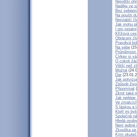
Největší oh
Naděje ve 
Bez sebepro
Na poušti d
Nejslabší č
Jak mohu př
I pro ostatní
Křížová ces
Obrácení čl
Pravdivá bo
Na sebe
(15
Průměrnost 
Církev si vá
O cokoli žá
Větší než zt
Možná
(24.0
Dar
(23.01.2
Jak potvrzuj
Způsob živo
Připomínat
(
Zkroť také 
Jak nejlépe
Ve zmatcích
S láskou a t
Kteří mi byl
Společně ná
Hledá osob
Není jediné 
Zkouška se
Kým skuteč