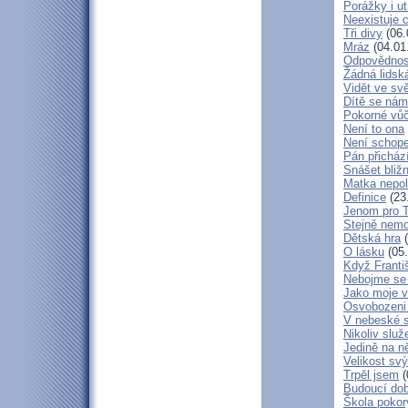
Porážky i ut
Neexistuje c
Tři divy
(06.
Mráz
(04.01
Odpovědnos
Žádná lidská
Vidět ve svě
Dítě se nám
Pokorné vů
Není to ona
Není schop
Pán přicház
Snášet bliž
Matka nepol
Definice
(23
Jenom pro 
Stejně nem
Dětská hra
(
O lásku
(05.
Když Franti
Nebojme se 
Jako moje v
Osvobozeni 
V nebeské 
Nikoliv služ
Jedině na n
Velikost sv
Trpěl jsem
(
Budoucí do
Škola poko