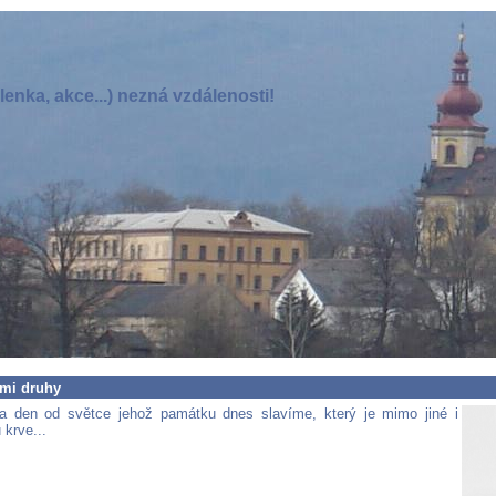
enka, akce...) nezná vzdálenosti!
mi druhy
a den od světce jehož památku dnes slavíme, který je mimo jiné i
 krve...