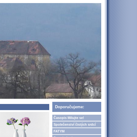
Doporučujeme:
Časopis Milujte se!
Společenství čistých srdcí
FATYM