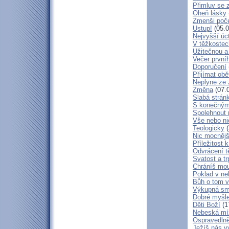
Přimluv se 
Oheň lásky
Zmenši poče
Ustup!
(05.0
Nejvyšší úc
V těžkostec
Užitečnou a
Večer první
Doporučení
Přijímat obě
Neplyne ze 
Změna
(07.
Slabá strán
S konečným
Spolehnout
Vše nebo ni
Teologicky
(
Nic mocnějš
Příležitost k
Odvrácení t
Svatost a tr
Chráníš mou
Poklad v ne
Bůh o tom v
Výkupná sm
Dobré myšl
Děti Boží
(1
Nebeská mí
Ospravedlně
Ježíš nás v