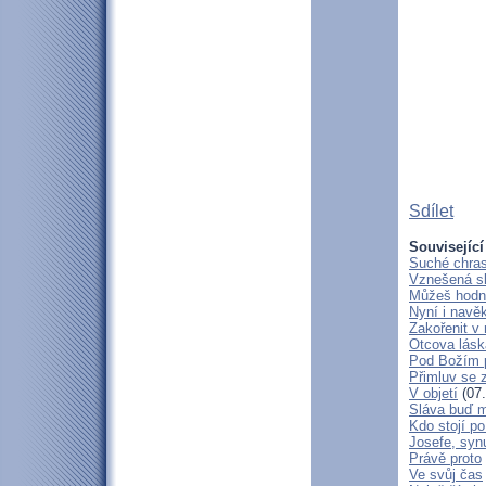
Sdílet
Související
Suché chras
Vznešená s
Můžeš hodně
Nyní i navě
Zakořenit v 
Otcova lásk
Pod Božím 
Přimluv se 
V objetí
(07.
Sláva buď m
Kdo stojí po
Josefe, syn
Právě proto
Ve svůj čas