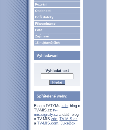
Pozvání
Osobnosti
Boží doteky
Připomínáme
Foto
Zajímavé
15 nejčtenějších
Vyhledávání
Vyhledat text
Spřátelené weby:
Blog o FATYMu
zde
, blog o
TV-MIS.cz
tv-
mis.signaly.cz
a další blog
o TV-MIS
zde
,
TV-MIS.cz
a
TV-MIS.com
,
JukeBox
.