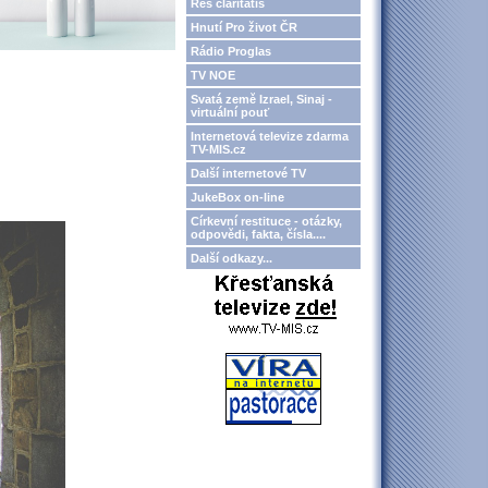
Res claritatis
Hnutí Pro život ČR
Rádio Proglas
TV NOE
Svatá země Izrael, Sinaj -
virtuální pouť
Internetová televize zdarma
TV-MIS.cz
Další internetové TV
JukeBox on-line
Církevní restituce - otázky,
odpovědi, fakta, čísla....
Další odkazy...