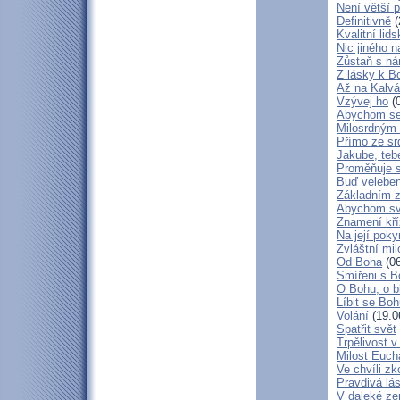
Není větší p
Definitivně
(
Kvalitní lid
Nic jiného n
Zůstaň s ná
Z lásky k B
Až na Kalvár
Vzývej ho
(0
Abychom se 
Milosrdným
Přímo ze sr
Jakube, teb
Proměňuje 
Buď veleben
Základním 
Abychom svá
Znamení kř
Na její poky
Zvláštní mil
Od Boha
(06
Smířeni s 
O Bohu, o b
Líbit se Bo
Volání
(19.0
Spatřit svět
Trpělivost v
Milost Eucha
Ve chvíli z
Pravdivá lá
V daleké ze