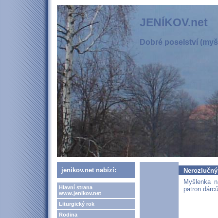
JENÍKOV.net
Dobré poselství (myšl
jenikov.net nabízí:
Nerozlučný
Myšlenka n
Hlavní strana
patron dárců
www.jenikov.net
Liturgický rok
Rodina