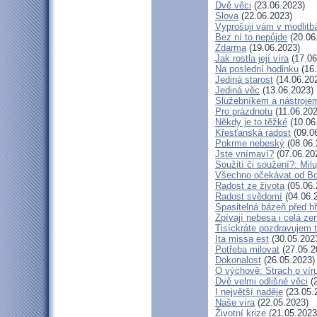
Dvě věci
(23.06.2023)
Slova
(22.06.2023)
Vyprošuji vám v modlitb
Bez ní to nepůjde
(20.06
Zdarma
(19.06.2023)
Jak rostla její víra
(17.06
Na poslední hodinku
(16.
Jediná starost
(14.06.20
Jediná věc
(13.06.2023)
Služebníkem a nástroje
Pro prázdnotu
(11.06.202
Někdy je to těžké
(10.06
Křesťanská radost
(09.0
Pokrme nebeský
(08.06.
Jste vnímaví?
(07.06.20
Soužití či soužení?: Milu
Všechno očekávat od B
Radost ze života
(05.06.
Radost svědomí
(04.06.
Spasitelná bázeň před h
Zpívají nebesa i celá z
Tisíckráte pozdravujem 
Ita missa est
(30.05.202
Potřeba milovat
(27.05.2
Dokonalost
(26.05.2023)
O výchově: Strach o víru 
Dvě velmi odlišné věci
(2
I největší naděje
(23.05.
Naše víra
(22.05.2023)
Životní krize
(21.05.2023