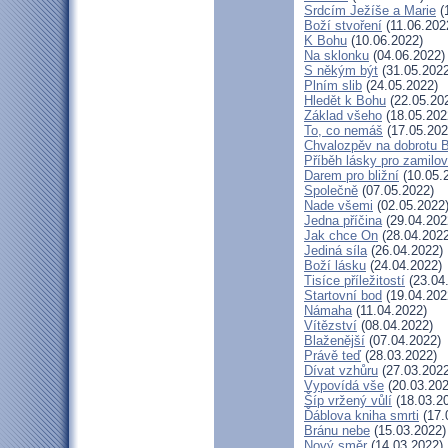
Srdcím Ježíše a Marie
(
Boží stvoření
(11.06.202
K Bohu
(10.06.2022)
Na sklonku
(04.06.2022)
S někým být
(31.05.2022
Plním slib
(24.05.2022)
Hledět k Bohu
(22.05.20
Základ všeho
(18.05.202
To, co nemáš
(17.05.202
Chvalozpěv na dobrotu 
Příběh lásky pro zamilo
Darem pro bližní
(10.05.
Společně
(07.05.2022)
Nade všemi
(02.05.2022
Jedna příčina
(29.04.202
Jak chce On
(28.04.2022
Jediná síla
(26.04.2022)
Boží lásku
(24.04.2022)
Tisíce příležitostí
(23.04
Startovní bod
(19.04.202
Námaha
(11.04.2022)
Vítězství
(08.04.2022)
Blaženější
(07.04.2022)
Právě teď
(28.03.2022)
Dívat vzhůru
(27.03.2022
Vypovídá vše
(20.03.202
Šíp vržený vůlí
(18.03.2
Ďáblova kniha smrti
(17.
Bránu nebe
(15.03.2022)
Nový směr
(14.03.2022)