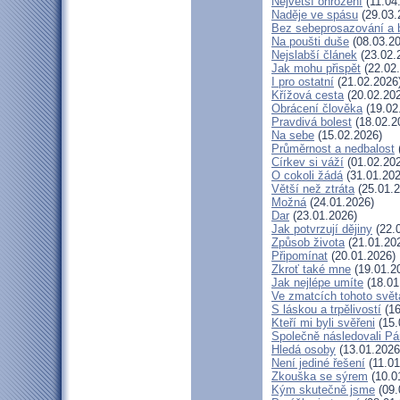
Největší ohrožení
(11.04
Naděje ve spásu
(29.03.
Bez sebeprosazování a b
Na poušti duše
(08.03.20
Nejslabší článek
(23.02.
Jak mohu přispět
(22.02
I pro ostatní
(21.02.2026
Křížová cesta
(20.02.20
Obrácení člověka
(19.02
Pravdivá bolest
(18.02.2
Na sebe
(15.02.2026)
Průměrnost a nedbalost
Církev si váží
(01.02.20
O cokoli žádá
(31.01.202
Větší než ztráta
(25.01.2
Možná
(24.01.2026)
Dar
(23.01.2026)
Jak potvrzují dějiny
(22.
Způsob života
(21.01.20
Připomínat
(20.01.2026)
Zkroť také mne
(19.01.2
Jak nejlépe umíte
(18.01
Ve zmatcích tohoto svět
S láskou a trpělivostí
(16
Kteří mi byli svěřeni
(15.
Společně následovali P
Hledá osoby
(13.01.2026
Není jediné řešení
(11.01
Zkouška se sýrem
(10.0
Kým skutečně jsme
(09.