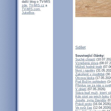
další blog o TV-MIS
zde
,
TV-MIS.cz
a
TV-MIS.com
,
JukeBox
.
Sdílet
Související články:
Suché chrastí
(10.07.20
Vznešená slova
(08.07.2
Můžeš hodně trpět
(07.0
Nyní i navěky
(31.05.202
Zakořenit v modlitbě
(30.
Otcova láska
(17.05.202
Pod Božím pohledem
(14
Přimluv se za nás u sv
V objetí
(07.05.2026)
Sláva buď muži, který sl
Kdo stojí po jejich boku
(
Josefe, synu Davidův
(0
Právě proto
(16.04.2026)
Ve svůj čas
(12.04.2026)