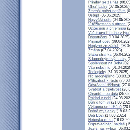
Přimluv se za nás
(08.05
Oheň lásky
(07.05.2025)
Zmenši počet nepřátel
(0
Ustup!
(05.05.2025)
Nejvyšší úctu
(04.05.202
V těžkostech a utrpení
(
Užitečnou a příjemnou
(2
Večer prvního dne v týd
Doporučení
(10.04.2025)
Přijímat oběti
(09.04.202
Neplyne ze zásluh
(08.0
Změna
(07.04.2025)
Slabá stránka
(06.04.202
S konečnými výsledky
(
Spolehnout na Boha
(02.
Vše nebo nic
(01.04.202
Teologicky
(31.03.2025)
Nic mocnějšího
(30.03.2
Příležitost k růstu
(29.03
Odvrácení těžkostí
(27.0
Svatost a trpělivost
(26.
Chráníš mou duši
(25.03
Poklad v nebi
(24.03.202
Bůh o tom ví
(21.03.202
Výkupná smrt Páně
(20.
Dobré myšlenky
(18.03.
Děti Boží
(17.03.2025)
Nebeská míza
(16.03.20
Ospravedlnění najdeš
(1
Ježíš nás vybízí
(06.03.