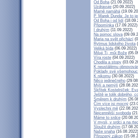
Od Boha
(21.09.2022)
Uzdravuje
(20.09.2022)
Marně namáhá
(19.09.20
P. Marek Dunda: Je to je
Od Boha i od lidí
(18.09.
Připomínka
(17.09.2022)
I druhým
(11.09.2022)
Na pomoc slova
(09.09.
Maria na svět přichází
(0
Rytmus lidského života
(
Veliká bída
(06.09.2022)
Miluji Ti, můj Bože
(05.0
Víra roste
(04.09.2022)
Chodila a stopy
(03.09.2
K neustálému obnovová
Poklady své všemohouc
K nikomu
(30.08.2022)
Něco jedinečného
(29.08
Mýlí a nemýlí
(28.08.202
Skřítek Kostelníček: Eva
Ještě je tolik dobrého, c
Směrem k druhým
(26.0
Čím více jsi mocný
(23.
Vyslechni mě
(22.08.202
Nejcennější svoboda
(21
Máme to srdce
(20.08.20
V mysli, v srdci a na rte
Sloužit druhým
(17.08.20
Naše snaha
(16.08.2022
Přirozený zákon
(15.08.