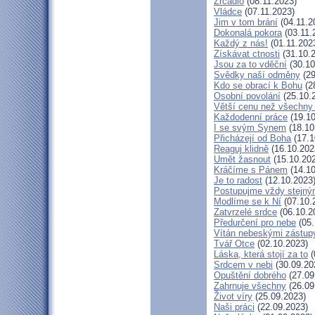
Zrcadlo
(08.11.2023)
Vládce
(07.11.2023)
Jim v tom brání
(04.11.2
Dokonalá pokora
(03.11.
Každý z nás!
(01.11.202
Získávat ctnosti
(31.10.
Jsou za to vděční
(30.10
Svědky naší odměny
(29
Kdo se obrací k Bohu
(2
Osobní povolání
(25.10.
Větší cenu než všechny 
Každodenní práce
(19.10
I se svým Synem
(18.10
Přicházejí od Boha
(17.1
Reaguj klidně
(16.10.202
Umět žasnout
(15.10.20
Kráčíme s Pánem
(14.10
Je to radost
(12.10.2023
Postupujme vždy stejn
Modlíme se k Ní
(07.10.
Zatvrzelé srdce
(06.10.2
Předurčení pro nebe
(05.
Vítán nebeskými zástup
Tvář Otce
(02.10.2023)
Láska, která stojí za to
(
Srdcem v nebi
(30.09.20
Opuštění dobrého
(27.09
Zahrnuje všechny
(26.09
Život víry
(25.09.2023)
Naši práci
(22.09.2023)