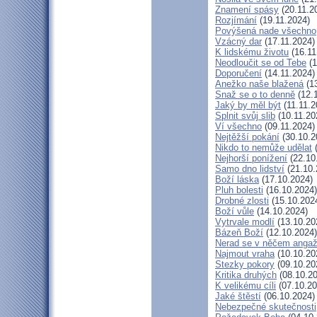
Znamení spásy
(20.11.2
Rozjímání
(19.11.2024)
Povýšená nade všechno
Vzácný dar
(17.11.2024)
K lidskému životu
(16.11
Neodloučit se od Tebe
(1
Doporučení
(14.11.2024)
Anežko naše blažená
(13
Snaž se o to denně
(12.
Jaký by měl být
(11.11.2
Splnit svůj slib
(10.11.20
Ví všechno
(09.11.2024)
Nejtěžší pokání
(30.10.2
Nikdo to nemůže udělat
(
Nejhorší ponížení
(22.10
Samo dno lidství
(21.10.
Boží láska
(17.10.2024)
Pluh bolesti
(16.10.2024)
Drobné zlosti
(15.10.202
Boží vůle
(14.10.2024)
Vytrvale modlí
(13.10.20
Bázeň Boží
(12.10.2024)
Nerad se v něčem angaž
Najmout vraha
(10.10.20
Stezky pokory
(09.10.20
Kritika druhých
(08.10.20
K velikému cíli
(07.10.20
Jaké štěstí
(06.10.2024)
Nebezpečné skutečnosti