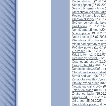
Pohled druhých
(28.07.2
Sedm západů
(27.07.202
Svatý Jáchyme a Anno
(
Křesťanovo vyznání víry
Poslední kapka krve
(24
Umrtvovat jazyk
(23.07.
Světem se kochala, jako
Hasit oheň
(21.07.2023)
Nemůžeme přijmout
(20.
Mnoho praxe
(19.07.202
Nebe i peklo
(18.07.2023
Představa blížícího se 
Vládu nad správným úm
Počátek pokoje
(15.07.2
Zlá vášeň
(14.07.2023)
Když je to možné
(13.07
Dva hříchy pospolu
(12.0
Osamocený ostrov
(11.0
Čas rychle utíká
(09.07.
Dokonalé odevzdání se
(
Ctnosti vedou ke svatost
Svatá horlivost
(06.07.20
Ze života svatého Cyrila
Pravdy svého srdce
(04.
Neexistuje cizí člověk
(0
Tak tvrdá srdce
(01.07.2
Zkušenost lásky
(28.06.
Kroky k cíli
(27.06.2023)
Od srdce
(25.06.2023)
Předchůdce pravý byl
(2