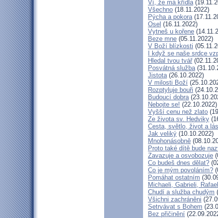
Ví, že má křídla
(19.11.2
Všechno
(18.11.2022)
Pýcha a pokora
(17.11.2
Osel
(16.11.2022)
Vytneš u kořene
(14.11.
Beze mne
(05.11.2022)
V Boží blízkosti
(05.11.2
I když se naše srdce vzp
Hledal tvou tvář
(02.11.2
Posvátná služba
(31.10.
Jistota
(26.10.2022)
V milosti Boží
(25.10.20
Rozptyluje bouři
(24.10.2
Budoucí dobra
(23.10.20
Nebojte se!
(22.10.2022)
Vyšší cenu než zlato
(19
Ze života sv. Hedviky
(1
Cesta, světlo, život a lá
Jak veliký
(10.10.2022)
Mnohonásobně
(08.10.2
Proto také dítě bude na
Zavazuje a osvobozuje
(
Co budeš dnes dělat?
(0
Co je mým povoláním?
(
Pomáhat ostatním
(30.0
Michaeli, Gabrieli, Rafael
Chudí a služba chudým
(
Všichni zachráněni
(27.0
Setrvávat s Bohem
(23.0
Bez přičinění
(22.09.202