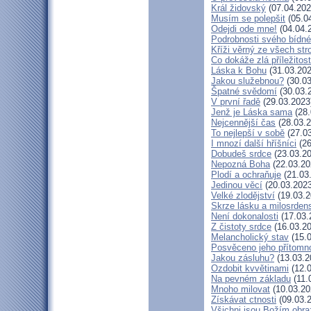
Král židovský
(07.04.202
Musím se polepšit
(05.0
Odejdi ode mne!
(04.04.
Podrobnosti svého bídné
Kříži věrný ze všech st
Co dokáže zlá příležitost
Láska k Bohu
(31.03.202
Jakou služebnou?
(30.03
Špatné svědomí
(30.03.
V první řadě
(29.03.2023
Jenž je Láska sama
(28.
Nejcennější čas
(28.03.2
To nejlepší v sobě
(27.03
I mnozí další hříšníci
(26
Dobudeš srdce
(23.03.20
Nepozná Boha
(22.03.20
Plodí a ochraňuje
(21.03
Jedinou věcí
(20.03.2023
Velké zlodějství
(19.03.2
Skrze lásku a milosrdens
Není dokonalosti
(17.03.
Z čistoty srdce
(16.03.20
Melancholický stav
(15.0
Posvěceno jeho přítomn
Jakou zásluhu?
(13.03.2
Ozdobit kvvětinami
(12.0
Na pevném základu
(11.
Mnoho milovat
(10.03.20
Získávat ctnosti
(09.03.
Všichni jsou Božím obr