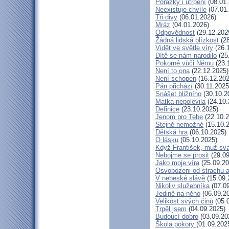
Porážky i utrpení
(08.01.
Neexistuje chvíle
(07.01
Tři divy
(06.01.2026)
Mráz
(04.01.2026)
Odpovědnost
(29.12.202
Žádná lidská blízkost
(28
Vidět ve světle víry
(26.
Dítě se nám narodilo
(25
Pokorné vůči Němu
(23.
Není to ona
(22.12.2025)
Není schopen
(16.12.202
Pán přichází
(30.11.2025
Snášet bližního
(30.10.2
Matka nepolevila
(24.10.
Definice
(23.10.2025)
Jenom pro Tebe
(22.10.2
Stejně nemožné
(15.10.
Dětská hra
(06.10.2025)
O lásku
(05.10.2025)
Když František, muž sv
Nebojme se prosit
(29.09
Jako moje víra
(25.09.20
Osvobozeni od strachu a
V nebeské slávě
(15.09.
Nikoliv služebníka
(07.09
Jedině na něho
(06.09.2
Velikost svých činů
(05.
Trpěl jsem
(04.09.2025)
Budoucí dobro
(03.09.20
Škola pokory
(01.09.202