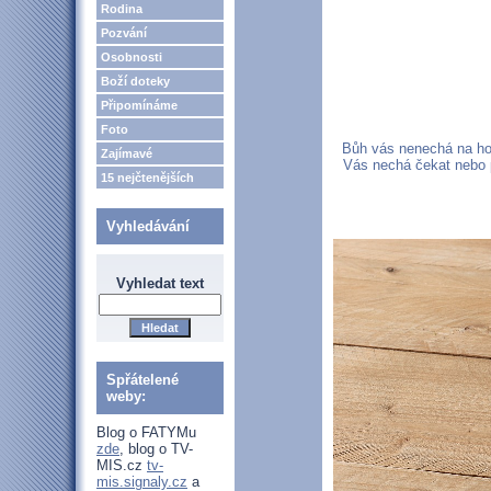
Rodina
Pozvání
Osobnosti
Boží doteky
Připomínáme
Foto
Bůh vás nenechá na hol
Zajímavé
Vás nechá čekat nebo př
15 nejčtenějších
Vyhledávání
Vyhledat text
Spřátelené
weby:
Blog o FATYMu
zde
, blog o TV-
MIS.cz
tv-
mis.signaly.cz
a