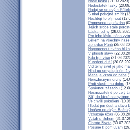
Naše láska
(21.09.2023)
Nedostatek lásky
(20.09
Raduj se se svým Příte
S nimi pokojně smířit
(13
Nechtějí to přijmout
(12.
Pronesena naprázdno
(0
Jejich srdce stále porost
Láska rodiny
(28.08.2023
Pro jeho lásku něco vytr
Lékem na všechny naše
Ze srdce Páně
(25.08.20
Napomenout svého bližn
V plnosti slávy
(22.08.20
Kdo trpí více
(21.08.202
K vedení duší
(20.08.20
Viditelný svět je jako m
Hlad po smysluplném ži
Maria je vzata do nebe
(
Nerozlučnými druhy
(14.
Proti vlastnímu dobru
(13
Správnou zásadou
(12.0
Nesmazatelně po celý ži
Síť, do které nachytáme 
Ve chvíli pokušení
(10.0
Hledat jen čest a slávu 
Unášen prudkým Božsk
Vzbuzuje úžas
(06.08.20
Vztah s Bohem
(31.07.2
Čistota života
(30.07.202
Posune k pomluvám
(29