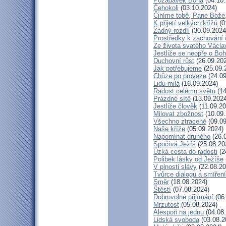
Požadavek Boha
(04.10.
Čehokoli
(03.10.2024)
Činíme tobě, Pane Bože,
K přijetí velkých křížů
(0
Žádný rozdíl
(30.09.2024
Prostředky k zachování 
Ze života svatého Václa
Jestliže se neopře o Bo
Duchovní růst
(26.09.20
Jak potřebujeme
(25.09.
Chůze po provaze
(24.09
Lidu milá
(16.09.2024)
Radost celému světu
(14
Prázdné sítě
(13.09.2024
Jestliže člověk
(11.09.20
Milovat zbožnost
(10.09.
Všechno ztracené
(09.09
Naše kříže
(05.09.2024)
Napomínat druhého
(26.
Spočívá Ježíš
(25.08.20
Úzká cesta do radosti
(2
Polibek lásky od Ježíše
V plnosti slávy
(22.08.20
Tvůrce dialogu a smíření
Směr
(18.08.2024)
Štěstí
(07.08.2024)
Dobrovolné přijímání
(06
Mrzutost
(05.08.2024)
Alespoň na jednu
(04.08
Lidská svoboda
(03.08.2