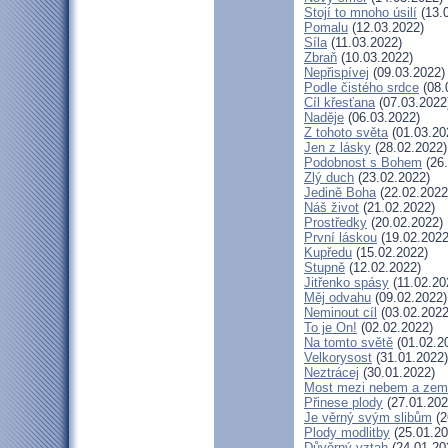
Stojí to mnoho úsilí
(13.
Pomalu
(12.03.2022)
Síla
(11.03.2022)
Zbraň
(10.03.2022)
Nepřispívej
(09.03.2022)
Podle čistého srdce
(08.
Cíl křesťana
(07.03.2022
Naděje
(06.03.2022)
Z tohoto světa
(01.03.20
Jen z lásky
(28.02.2022)
Podobnost s Bohem
(26.
Zlý duch
(23.02.2022)
Jedině Boha
(22.02.2022
Náš život
(21.02.2022)
Prostředky
(20.02.2022)
První láskou
(19.02.2022
Kupředu
(15.02.2022)
Stupně
(12.02.2022)
Jitřenko spásy
(11.02.20
Měj odvahu
(09.02.2022)
Neminout cíl
(03.02.2022
To je On!
(02.02.2022)
Na tomto světě
(01.02.2
Velkorysost
(31.01.2022)
Neztrácej
(30.01.2022)
Most mezi nebem a zem
Přinese plody
(27.01.202
Je věrný svým slibům
(2
Plody modlitby
(25.01.20
Důvěrný vztah
(24.01.20