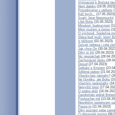
Vnímavost k Božské lásc
Není daleko
(19.05.2023
Prozpěvujme v utěšení
(
Kéž bych...
(17.05.2023)
Svatý Jene Nepomucký
Líbit Bohu
(15.05.2023)
Minulost- budoucnost
(12
Mezi mužem a ženou
(11
O výchově: Společná modl
Sláva buď muži, který Bo
V těžkosti
(02.05.2023)
Zpívají nebesa i celá z
Jak chce On
(30.04.2023
Díky ní žijí
(29.04.2023)
Nic nespáchali
(28.04.20
Zachovávají lásku
(28.04
Dosud
(27.04.2023)
Setkání s Kristem
(23.04
Sdílená radost
(21.04.20
Všecko bez námahy?
(2
Ne člověku, ale Bohu
(19
Všechny nedostatky
(18
Nejvyšší trest
(17.04.20
O spásu duší
(16.04.202
Zaměstnán jedině Bohe
Poslouchej mě
(13.04.20
Největším spojencem sa
Pouze to
(11.04.2023)
Díky poznání sebe sam
Ó převeselá novina
(09.0