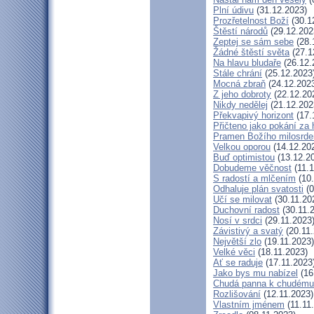
Plní údivu
(31.12.2023)
Prozřetelnost Boží
(30.1
Štěstí národů
(29.12.202
Zeptej se sám sebe
(28.
Žádné štěstí světa
(27.1
Na hlavu bludaře
(26.12.
Stále chrání
(25.12.2023
Mocná zbraň
(24.12.202
Z jeho dobroty
(22.12.20
Nikdy nedělej
(21.12.202
Překvapivý horizont
(17.
Přičteno jako pokání za 
Pramen Božího milosrde
Velkou oporou
(14.12.20
Buď optimistou
(13.12.2
Dobudeme věčnost
(11.1
S radostí a mlčením
(10.
Odhaluje plán svatosti
(0
Učí se milovat
(30.11.20
Duchovní radost
(30.11.
Nosí v srdci
(29.11.2023
Závistivý a svatý
(20.11.
Největší zlo
(19.11.2023)
Velké věci
(18.11.2023)
Ať se raduje
(17.11.2023
Jako bys mu nabízel
(16
Chudá panna k chudému 
Rozlišování
(12.11.2023)
Vlastním jménem
(11.11