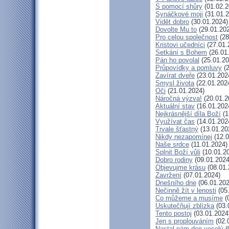
S pomocí shůry
(01.02.2
Synáčkové moji
(31.01.2
Vidět dobro
(30.01.2024)
Dovolte Mu to
(29.01.20
Pro celou společnost
(28
Kristovi učedníci
(27.01.
Setkání s Bohem
(26.01
Pán ho povolal
(25.01.20
Průpovídky a pomluvy
(2
Zavírat dveře
(23.01.202
Smysl života
(22.01.202
Oči
(21.01.2024)
Náročná výzva!
(20.01.2
Aktuální stav
(16.01.202
Nejkrásnější díla Boží
(1
Využívat čas
(14.01.202
Trvale šťastný
(13.01.20
Nikdy nezapomínej
(12.0
Naše srdce
(11.01.2024)
Splnit Boží vůli
(10.01.2
Dobro rodiny
(09.01.2024
Objevujme krásu
(08.01.
Zavržení
(07.01.2024)
Dnešního dne
(06.01.202
Nečinně žít v lenosti
(05
Co můžeme a musíme
(
Uskutečňují zblízka
(03.
Tento postoj
(03.01.2024
Jen s proplouváním
(02.
Nastal nám den veselý
(