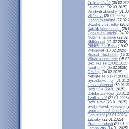
Co je správné
(05.03.202
Jejich věci
(02.03.2025)
Ve chvíli zkoušky
(01.03
Vítězství
(28.02.2025)
U toho to začíná
(27.02.
Božské prostředky
(26.0
Natolik všemohoucí
(25.
Opakování hříchů
(24.02
Nosíme na prsou
(22.02.
Sklíčenost
(21.02.2025)
Přiblíží tě k Bohu
(19.02
Vybojovat
(18.02.2025)
Rozsah Boží péče
(16.0
Všude kolem tebe
(15.02
Bez Ježíše
(14.02.2025)
Hasit oheň
(05.02.2025)
Ozvěny
(04.02.2025)
Nebojte se plakat
(03.02
Synáčkové moji
(31.01.2
Jen zkušeností
(30.01.2
Boží vůle
(29.01.2025)
Daleko zářivější
(28.01.2
Tváří v tvář
(27.01.2025)
Boží slovo
(26.01.2025)
Svatý Pavel, vyvolený
(2
Úvod do zbožného život
Odpuštění
(23.01.2025)
Zázraky
(22.01.2025)
Pramen radosti
(21.01.2
Lampa víry
(14.01.2025)