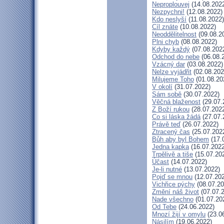
Neproplouvej
(14.08.202
Nezpychni!
(12.08.2022)
Kdo neslyší
(11.08.2022)
Cíl znáte
(10.08.2022)
Neoddělitelnost
(09.08.2
Plni chyb
(08.08.2022)
Kdyby každý
(07.08.202
Odchod do nebe
(06.08.
Vzácný dar
(03.08.2022)
Nelze vyjádřit
(02.08.202
Milujeme Toho
(01.08.20
V okolí
(31.07.2022)
Sám sobě
(30.07.2022)
Věčná blaženost
(29.07.
Z Boží rukou
(28.07.202
Co si láska žádá
(27.07.
Právě teď
(26.07.2022)
Ztracený čas
(25.07.202
Bůh aby byl Bohem
(17.
Jedna kapka
(16.07.2022
Trpělivě a tiše
(15.07.20
Účast
(14.07.2022)
Je-li nutné
(13.07.2022)
Pojď se mnou
(12.07.20
Vichřice pýchy
(08.07.20
Změní náš život
(07.07.
Nade všechno
(01.07.20
Od Tebe
(24.06.2022)
Mnozí žijí v omylu
(23.0
Násilím
(19.06.2022)