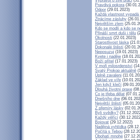
Vypravuj o své práci
(31
Pravdivá pokora
(30.01.
Odpor
(29.01.2023)
Každá vlastnost vypadá 
Ztrácíme zásluhy
(26.01
Největším zlem
(25.01.2
Kdo se modlí a kdo se n
Přináší smrt duši i tělu
(2
Okolnosti
(22.01.2023)
Starostlivost láska
(21.0
Dokonalé štěstí
(20.01.2
Neposuzuj
(19.01.2023)
Kvete i naděje
(18.01.20
Boží přítel
(17.01.2023)
V moři milosrdenství
(14
Svatý Prokop aktuálně
(
Úplně zavaleni
(11.01.20
Základ ve víře
(10.01.20
Jen když klečí
(09.01.20
Dlouhá životní praxe
(08
Co je třeba dělat
(07.01.
Dnešního dne
(06.01.202
Největší štěstí
(05.01.20
Z přemíry lásky
(02.01.2
Byli svědky?
(31.12.202
Každý věřící
(30.12.2022
Bojovat
(29.12.2022)
Nadějná vyhlídka
(28.12
Počítá s Tebou
(28.12.2
Obohatí mnohé
(27.12.2