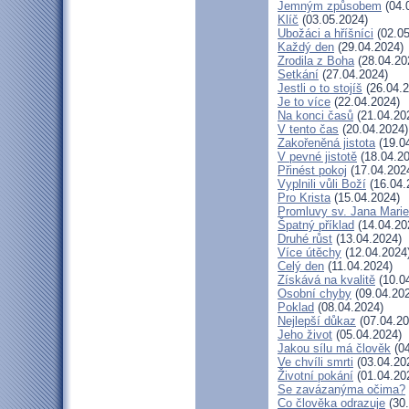
Jemným způsobem
(04.
Klíč
(03.05.2024)
Ubožáci a hříšníci
(02.05
Každý den
(29.04.2024)
Zrodila z Boha
(28.04.20
Setkání
(27.04.2024)
Jestli o to stojíš
(26.04.2
Je to více
(22.04.2024)
Na konci časů
(21.04.20
V tento čas
(20.04.2024)
Zakořeněná jistota
(19.0
V pevné jistotě
(18.04.20
Přinést pokoj
(17.04.202
Vyplnili vůli Boží
(16.04.
Pro Krista
(15.04.2024)
Promluvy sv. Jana Marie 
Špatný příklad
(14.04.20
Druhé růst
(13.04.2024)
Více útěchy
(12.04.2024
Celý den
(11.04.2024)
Získává na kvalitě
(10.0
Osobní chyby
(09.04.20
Poklad
(08.04.2024)
Nejlepší důkaz
(07.04.20
Jeho život
(05.04.2024)
Jakou sílu má člověk
(04
Ve chvíli smrti
(03.04.20
Životní pokání
(01.04.20
Se zavázanýma očima?
Co člověka odrazuje
(30.