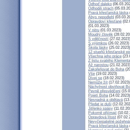
Odhoď daleko
(06.03.20
Odhodili strach
(05.03.20
Pravá křesťanská láska
Abys nepodlehl
(03.03.2
Opravdoví křesťané
(02.
(01.03.2023)
V nitru
(01.03.2023)
Moudrý člověk
(28.02.20
S vděčností
(27.02.2023
S výjimkou
(26.02.2023)
Škola lásky
(25.02.2023)
12 stupňů křesťanské po
Všechna jeho práce
(23.
Z listu svatého Klementa
Až narostou
(21.02.2023
Zakořeňovat do Boha
(20
Vše
(19.02.2023)
Dívej se
(18.02.2023)
Nemůže žít
(17.02.2023)
Náchylnost obviňovat B
Pevně přesvědčeni
(15.0
Pojetí Boha
(14.02.2023)
Nesnadná a obětavá
(13
Předat je duši
(12.02.202
Jitřenko spásy
(11.02.20
Pokorně přijímají
(10.02.
Opravdová lítost
(07.02.
Nevyčerpatelné požehná
Pravá křesťanská láska