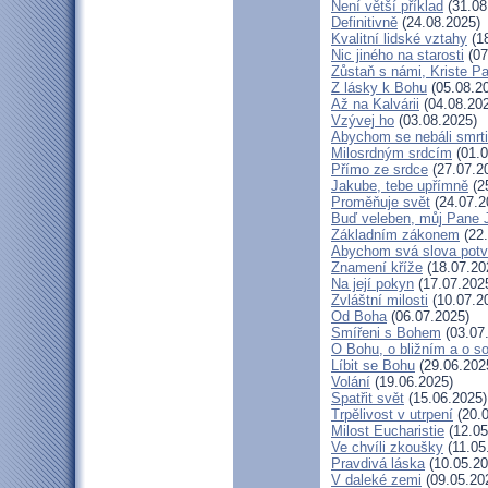
Není větší příklad
(31.08
Definitivně
(24.08.2025)
Kvalitní lidské vztahy
(18
Nic jiného na starosti
(07
Zůstaň s námi, Kriste P
Z lásky k Bohu
(05.08.2
Až na Kalvárii
(04.08.20
Vzývej ho
(03.08.2025)
Abychom se nebáli smrti
Milosrdným srdcím
(01.0
Přímo ze srdce
(27.07.2
Jakube, tebe upřímně
(2
Proměňuje svět
(24.07.2
Buď veleben, můj Pane J
Základním zákonem
(22.
Abychom svá slova potvr
Znamení kříže
(18.07.20
Na její pokyn
(17.07.202
Zvláštní milosti
(10.07.2
Od Boha
(06.07.2025)
Smířeni s Bohem
(03.07
O Bohu, o bližním a o s
Líbit se Bohu
(29.06.202
Volání
(19.06.2025)
Spatřit svět
(15.06.2025)
Trpělivost v utrpení
(20.0
Milost Eucharistie
(12.05
Ve chvíli zkoušky
(11.05
Pravdivá láska
(10.05.20
V daleké zemi
(09.05.20