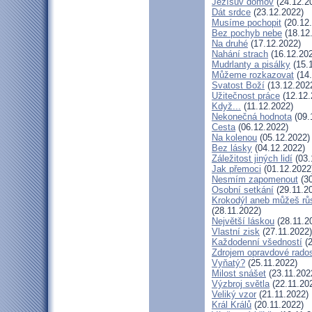
Ježíšův domov
(24.12.2
Dát srdce
(23.12.2022)
Musíme pochopit
(20.12
Bez pochyb nebe
(18.12
Na druhé
(17.12.2022)
Nahání strach
(16.12.20
Mudrlanty a pisálky
(15.
Můžeme rozkazovat
(14.
Svatost Boží
(13.12.202
Užitečnost práce
(12.12.
Když...
(11.12.2022)
Nekonečná hodnota
(09.
Cesta
(06.12.2022)
Na kolenou
(05.12.2022)
Bez lásky
(04.12.2022)
Záležitost jiných lidí
(03.
Jak přemoci
(01.12.2022
Nesmím zapomenout
(30
Osobní setkání
(29.11.2
Krokodýl aneb můžeš růs
(28.11.2022)
Největší láskou
(28.11.2
Vlastní zisk
(27.11.2022)
Každodenní všedností
(2
Zdrojem opravdové radost
Vyňatý?
(25.11.2022)
Milost snášet
(23.11.202
Výzbroj světla
(22.11.20
Veliký vzor
(21.11.2022)
Král Králů
(20.11.2022)