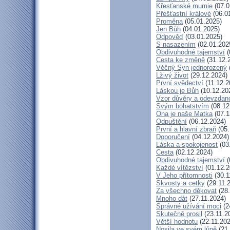
Křesťanské mumie
(07.0
Přešťastní králové
(06.0
Proměna
(05.01.2025)
Jen Bůh
(04.01.2025)
Odpověď
(03.01.2025)
S nasazením
(02.01.202
Obdivuhodné tajemství
(
Cesta ke změně
(31.12.
Věčný Syn jednorozený
Lživý život
(29.12.2024)
První svědectví
(11.12.2
Láskou je Bůh
(10.12.20
Vzor důvěry a odevzdano
Svým bohatstvím
(08.12
Ona je naše Matka
(07.1
Odpuštění
(06.12.2024)
První a hlavní zbraň
(05.
Doporučení
(04.12.2024)
Láska a spokojenost
(03
Cesta
(02.12.2024)
Obdivuhodné tajemství
(
Každé vítězství
(01.12.2
V Jeho přítomnosti
(30.1
Skvosty a cetky
(29.11.
Za všechno děkovat
(28.
Mnoho dát
(27.11.2024)
Správné užívání moci
(2
Skutečně prosil
(23.11.2
Větší hodnotu
(22.11.202
Nosila ve svém lůně
(21.