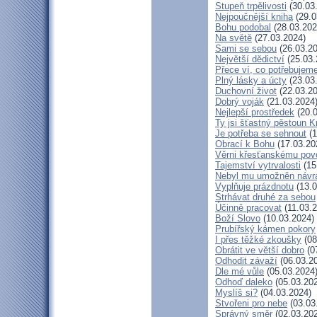
Stupeň trpělivosti
(30.03
Nejpoučnější kniha
(29.0
Bohu podobal
(28.03.202
Na světě
(27.03.2024)
Sami se sebou
(26.03.20
Největší dědictví
(25.03.
Přece ví, co potřebujem
Plný lásky a úcty
(23.03
Duchovní život
(22.03.20
Dobrý voják
(21.03.2024
Nejlepší prostředek
(20.0
Ty jsi šťastný pěstoun K
Je potřeba se sehnout
(1
Obrací k Bohu
(17.03.20
Věrni křesťanskému pov
Tajemství vytrvalosti
(15
Nebyl mu umožněn návr
Vyplňuje prázdnotu
(13.0
Strhávat druhé za sebou
Účinně pracovat
(11.03.2
Boží Slovo
(10.03.2024)
Prubířský kámen pokory
I přes těžké zkoušky
(08
Obrátit ve větší dobro
(0
Odhodit závaží
(06.03.2
Dle mé vůle
(05.03.2024
Odhoď daleko
(05.03.20
Myslíš si?
(04.03.2024)
Stvořeni pro nebe
(03.03
Správný směr
(02.03.20