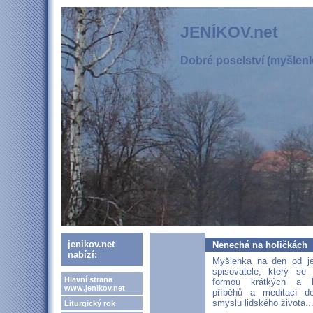
JENÍKOV.net
Dobré poselství (myšlenka
jenikov.net
Nenechá na holičkách
nabízí:
Myšlenka na den od je
spisovatele, který se
Hlavní strana
formou krátkých a 
www.jenikov.net
příběhů a meditací dot
smyslu lidského života..
Liturgický rok