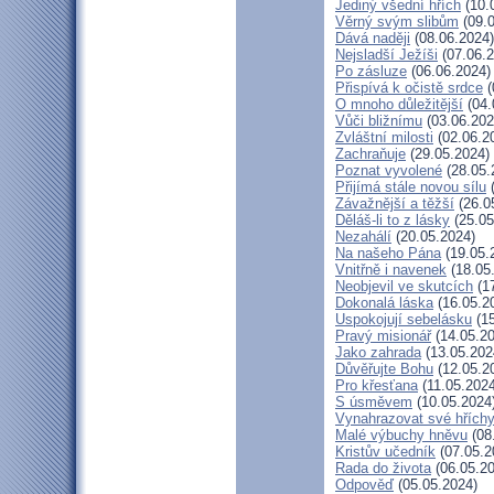
Jediný všední hřích
(10.
Věrný svým slibům
(09.0
Dává naději
(08.06.2024)
Nejsladší Ježíši
(07.06.2
Po zásluze
(06.06.2024)
Přispívá k očistě srdce
(
O mnoho důležitější
(04.
Vůči bližnímu
(03.06.202
Zvláštní milosti
(02.06.2
Zachraňuje
(29.05.2024)
Poznat vyvolené
(28.05.
Přijímá stále novou sílu
(
Závažnější a těžší
(26.0
Děláš-li to z lásky
(25.05
Nezahálí
(20.05.2024)
Na našeho Pána
(19.05.
Vnitřně i navenek
(18.05
Neobjevil ve skutcích
(17
Dokonalá láska
(16.05.2
Uspokojují sebelásku
(15
Pravý misionář
(14.05.20
Jako zahrada
(13.05.202
Důvěřujte Bohu
(12.05.2
Pro křesťana
(11.05.2024
S úsměvem
(10.05.2024
Vynahrazovat své hřích
Malé výbuchy hněvu
(08
Kristův učedník
(07.05.2
Rada do života
(06.05.20
Odpověď
(05.05.2024)