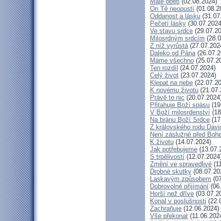
Malé oběti
(02.08.2024)
On Tě neopustí
(01.08.2
Oddanost a lásku
(31.07
Pečetí lásky
(30.07.2024
Ve stavu srdce
(29.07.20
Milosrdným srdcím
(28.0
Z níž vyrůstá
(27.07.202
Daleko od Pána
(26.07.2
Máme všechno
(25.07.2
Ten rozdíl
(24.07.2024)
Celý život
(23.07.2024)
Klepat na nebe
(22.07.20
K novému životu
(21.07.
Právě to nic
(20.07.2024
Přitahuje Boží spásu
(19
V Boží milosrdenství
(18
Na bránu Boží Srdce
(17
Z královského rodu Davi
Není záslužné před Boh
K životu
(14.07.2024)
Jak potřebujeme
(13.07.
S trpělivostí
(12.07.2024
Změní ve spravedlivé
(11
Drobné skutky
(08.07.20
Laskavým způsobem
(07
Dobrovolné přijímání
(06
Horší než dříve
(03.07.2
Konal v poslušnosti
(22.
Zachraňuje
(12.06.2024)
Vše překonat
(11.06.202