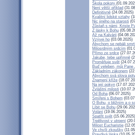
Škola pokory
(01.09.202
Není větší příklad
(31.08
Definitivně
(24.08.2025)
Kvalitní lidské vztahy
(1
Nic jiného na starosti
(07
Zůstaň s námi, Kriste P
Z lásky k Bohu
(05.08.2
Až na Kalvárii
(04.08.20
Vzývej ho
(03.08.2025)
Abychom se nebáli smrt
Milosrdným srdcím
(01.
Přímo ze srdce
(27.07.2
Jakube, tebe upřímně
(2
Proměňuje svět
(24.07.2
Buď veleben, můj Pane J
Základním zákonem
(22
Abychom svá slova potvr
Znamení kříže
(18.07.20
Na její pokyn
(17.07.202
Zvláštní milosti
(10.07.2
Od Boha
(06.07.2025)
Smířeni s Bohem
(03.07
O Bohu, o bližním a o s
Líbit se Bohu
(29.06.202
Volání
(19.06.2025)
Spatřit svět
(15.06.2025
Trpělivost v utrpení
(20.
Milost Eucharistie
(12.05
Ve chvíli zkoušky
(11.05
Pravdivá láska
(10.05.2