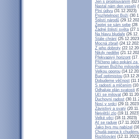
Jen s proplouváním
(02.
Nastal nám den veselý
(
Plní údivu
(31.12.2023)
Prozřetelnost Boží
(30.1
Štěstí národů
(29.12.202
Zeptej se sám sebe
(28.
Žádné štěstí světa
(27.1
Na hlavu bludaře
(26.12.
Stále chrání
(25.12.2023
Mocná zbraň
(24.12.202
Z jeho dobroty
(22.12.20
Nikdy nedělej
(21.12.202
Překvapivý horizont
(17.
Přičteno jako pokání za 
Pramen Božího milosrde
Velkou oporou
(14.12.20
Buď optimistou
(13.12.2
Dobudeme věčnost
(11.
S radostí a mlčením
(10
Odhaluje plán svatosti
(0
Učí se milovat
(30.11.20
Duchovní radost
(30.11.
Nosí v srdci
(29.11.2023
Závistivý a svatý
(20.11
Největší zlo
(19.11.2023
Velké věci
(18.11.2023)
Ať se raduje
(17.11.2023
Jako bys mu nabízel
(16
Chudá panna k chudému
Rozlišování
(12.11.2023