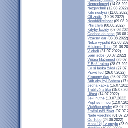
Neproplouvej
(14.08.202
Nezpychni!
(12.08.2022)
Kdo neslyší
(11.08.2022
Cíl znáte
(10.08.2022)
Neoddělitelnost
(09.08.2
Plni chyb
(08.08.2022)
Kdyby každý
(07.08.202
Odchod do nebe
(06.08.
Vzácný dar
(03.08.2022)
Nelze vyjádřit
(02.08.20
Milujeme Toho
(01.08.20
V okolí
(31.07.2022)
Sám sobě
(30.07.2022)
Věčná blaženost
(29.07.
Z Boží rukou
(28.07.202
Co si láska žádá
(27.07.
Právě teď
(26.07.2022)
Ztracený čas
(25.07.202
Bůh aby byl Bohem
(17.
Jedna kapka
(16.07.202
Trpělivě a tiše
(15.07.20
Účast
(14.07.2022)
Je-li nutné
(13.07.2022)
Pojď se mnou
(12.07.20
Vichřice pýchy
(08.07.2
Změní náš život
(07.07.
Nade všechno
(01.07.20
Od Tebe
(24.06.2022)
Mnozí žijí v omylu
(23.0