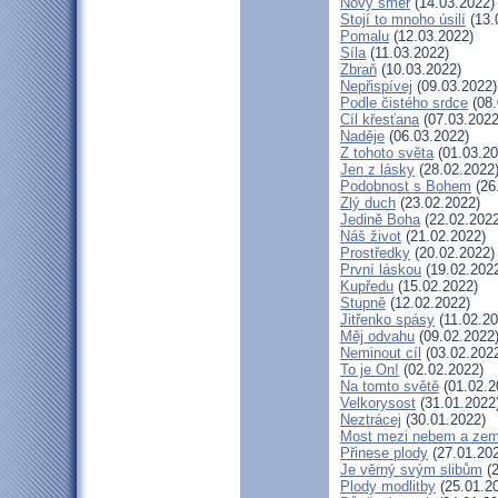
Nový směr
(14.03.2022)
Stojí to mnoho úsilí
(13.
Pomalu
(12.03.2022)
Síla
(11.03.2022)
Zbraň
(10.03.2022)
Nepřispívej
(09.03.2022)
Podle čistého srdce
(08.
Cíl křesťana
(07.03.2022
Naděje
(06.03.2022)
Z tohoto světa
(01.03.20
Jen z lásky
(28.02.2022
Podobnost s Bohem
(26
Zlý duch
(23.02.2022)
Jedině Boha
(22.02.2022
Náš život
(21.02.2022)
Prostředky
(20.02.2022)
První láskou
(19.02.202
Kupředu
(15.02.2022)
Stupně
(12.02.2022)
Jitřenko spásy
(11.02.20
Měj odvahu
(09.02.2022
Neminout cíl
(03.02.202
To je On!
(02.02.2022)
Na tomto světě
(01.02.2
Velkorysost
(31.01.2022
Neztrácej
(30.01.2022)
Most mezi nebem a zem
Přinese plody
(27.01.20
Je věrný svým slibům
(2
Plody modlitby
(25.01.2