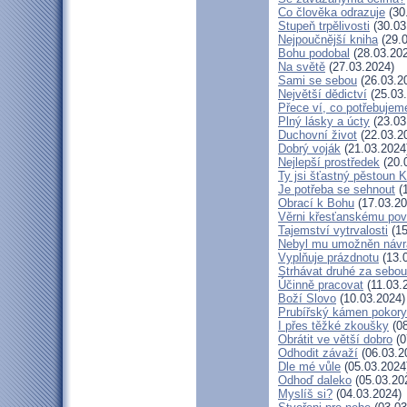
Co člověka odrazuje
(30
Stupeň trpělivosti
(30.03
Nejpoučnější kniha
(29.0
Bohu podobal
(28.03.20
Na světě
(27.03.2024)
Sami se sebou
(26.03.2
Největší dědictví
(25.03
Přece ví, co potřebujem
Plný lásky a úcty
(23.03
Duchovní život
(22.03.2
Dobrý voják
(21.03.2024
Nejlepší prostředek
(20.
Ty jsi šťastný pěstoun K
Je potřeba se sehnout
(1
Obrací k Bohu
(17.03.20
Věrni křesťanskému pov
Tajemství vytrvalosti
(15
Nebyl mu umožněn návr
Vyplňuje prázdnotu
(13.
Strhávat druhé za sebou
Účinně pracovat
(11.03.
Boží Slovo
(10.03.2024)
Prubířský kámen pokory
I přes těžké zkoušky
(08
Obrátit ve větší dobro
(0
Odhodit závaží
(06.03.2
Dle mé vůle
(05.03.2024
Odhoď daleko
(05.03.20
Myslíš si?
(04.03.2024)