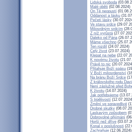
Lidská svoboda
(03.08.2
Malé oběti
(02.08.2024)
On Tě neopustí
(01.08.2
Oddanost a lásku
(31.07
Pečetí lásky
(30.07.202
Ve stavu srdce
(29.07.2
Milosrdným srdcím
(28.
Z níž vyrůstá
(27.07.202
Daleko od Pána
(26.07.
Máme všechno
(25.07.2
Ten rozdíl
(24.07.2024)
Celý život
(23.07.2024)
Klepat na nebe
(22.07.2
K novému životu
(21.07
Právě to nic
(20.07.2024
Přitahuje Boží spásu
(19
V Boží milosrdenství
(18
Na bránu Boží Srdce
(17
Z královského rodu Dav
Není záslužné před Bo
K životu
(14.07.2024)
Jak potřebujeme
(13.07.
S trpělivostí
(12.07.2024
Změní ve spravedlivé
(1
Drobné skutky
(08.07.20
Laskavým způsobem
(0
Dobrovolné přijímání
(06
Horší než dříve
(03.07.2
Konal v poslušnosti
(22.
Zachraňuje
(12.06.2024)