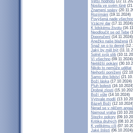
Větší hodnotu
(22.11.20
Nosila ve svém lůně
(21
Znamení spásy
(20.11.2
Rozjímání
(19.11.2024)
Povýšená nade všechn
Vzácný dar
(17.11.2024)
K lidskému životu
(16.11
Neodloučit se od Tebe
(1
Doporučení
(14.11.2024)
Anežko naše blažená
(1
Snaž se o to denně
(12.
Jaký by měl být
(11.11.
Splnit svůj slib
(10.11.20
Ví všechno
(09.11.2024)
Nejtěžší pokání
(30.10.2
Nikdo to nemůže udělat
Nejhorší ponížení
(22.10
Samo dno lidství
(21.10
Boží láska
(17.10.2024)
Pluh bolesti
(16.10.2024
Drobné zlosti
(15.10.202
Boží vůle
(14.10.2024)
Vytrvale modlí
(13.10.20
Bázeň Boží
(12.10.2024
Nerad se v něčem anga
Najmout vraha
(10.10.20
Stezky pokory
(09.10.20
Kritika druhých
(08.10.2
K velikému cíli
(07.10.2
Jaké štěstí
(06.10.2024)