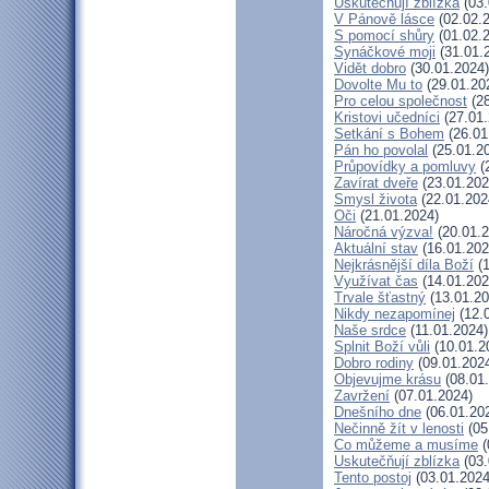
Uskutečňují zblízka
(03.
V Pánově lásce
(02.02.
S pomocí shůry
(01.02.
Synáčkové moji
(31.01.
Vidět dobro
(30.01.2024)
Dovolte Mu to
(29.01.20
Pro celou společnost
(28
Kristovi učedníci
(27.01.
Setkání s Bohem
(26.01
Pán ho povolal
(25.01.2
Průpovídky a pomluvy
(
Zavírat dveře
(23.01.202
Smysl života
(22.01.202
Oči
(21.01.2024)
Náročná výzva!
(20.01.2
Aktuální stav
(16.01.202
Nejkrásnější díla Boží
(1
Využívat čas
(14.01.202
Trvale šťastný
(13.01.20
Nikdy nezapomínej
(12.
Naše srdce
(11.01.2024)
Splnit Boží vůli
(10.01.2
Dobro rodiny
(09.01.202
Objevujme krásu
(08.01
Zavržení
(07.01.2024)
Dnešního dne
(06.01.20
Nečinně žít v lenosti
(05
Co můžeme a musíme
(
Uskutečňují zblízka
(03.
Tento postoj
(03.01.2024