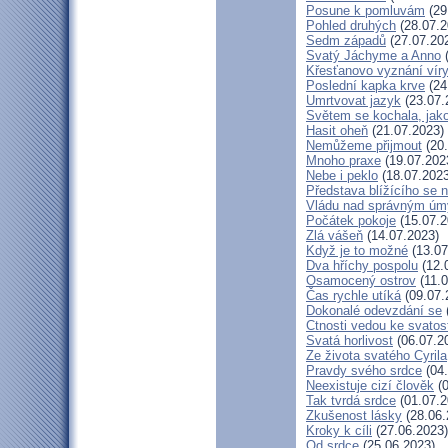
Posune k pomluvám
(29
Pohled druhých
(28.07.2
Sedm západů
(27.07.20
Svatý Jáchyme a Anno
(
Křesťanovo vyznání víry
Poslední kapka krve
(24
Umrtvovat jazyk
(23.07.
Světem se kochala, jako
Hasit oheň
(21.07.2023)
Nemůžeme přijmout
(20.
Mnoho praxe
(19.07.202
Nebe i peklo
(18.07.2023
Představa blížícího se 
Vládu nad správným ú
Počátek pokoje
(15.07.2
Zlá vášeň
(14.07.2023)
Když je to možné
(13.07
Dva hříchy pospolu
(12.
Osamocený ostrov
(11.0
Čas rychle utíká
(09.07.
Dokonalé odevzdání se
Ctnosti vedou ke svatos
Svatá horlivost
(06.07.2
Ze života svatého Cyrila
Pravdy svého srdce
(04.
Neexistuje cizí člověk
(0
Tak tvrdá srdce
(01.07.2
Zkušenost lásky
(28.06.
Kroky k cíli
(27.06.2023)
Od srdce
(25.06.2023)