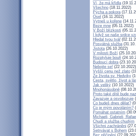
Ví, že má křídla
(19.11.
Všechno
(18.11.2022)
Pýcha a pokora
(17.11.2
Osel
(16.11.2022)
Vytneš u kořene
(14.11.
Beze mne
(05.11.2022)
V Boží blízkosti
(05.11.
I když se naše srdce vz
Hledal tvou tvář
(02.11.2
Posvátná služba
(31.10.
Jistota
(26.10.2022)
V milosti Boží
(25.10.20
Rozptyluje bouři
(24.10.
Budoucí dobra
(23.10.20
Nebojte se!
(22.10.2022)
Vyšší cenu než zlato
(19
Ze života sv. Hedviky
(1
Cesta, světlo, život a lá
Jak veliký
(10.10.2022)
Mnohonásobně
(08.10.2
Proto také dítě bude na
Zavazuje a osvobozuje
(
Co budeš dnes dělat?
(0
Co je mým povoláním?
(
Pomáhat ostatním
(30.0
Michaeli, Gabrieli, Rafae
Chudí a služba chudým
Všichni zachráněni
(27.0
Setrvávat s Bohem
(23.
Bez přičinění
(22.09.202