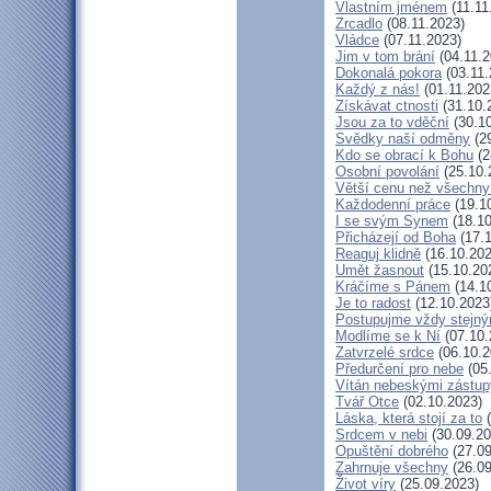
Vlastním jménem
(11.11
Zrcadlo
(08.11.2023)
Vládce
(07.11.2023)
Jim v tom brání
(04.11.2
Dokonalá pokora
(03.11.
Každý z nás!
(01.11.202
Získávat ctnosti
(31.10.
Jsou za to vděční
(30.10
Svědky naší odměny
(29
Kdo se obrací k Bohu
(2
Osobní povolání
(25.10.
Větší cenu než všechny
Každodenní práce
(19.1
I se svým Synem
(18.10
Přicházejí od Boha
(17.1
Reaguj klidně
(16.10.202
Umět žasnout
(15.10.20
Kráčíme s Pánem
(14.1
Je to radost
(12.10.2023
Postupujme vždy stejn
Modlíme se k Ní
(07.10.
Zatvrzelé srdce
(06.10.2
Předurčení pro nebe
(05
Vítán nebeskými zástup
Tvář Otce
(02.10.2023)
Láska, která stojí za to
(
Srdcem v nebi
(30.09.20
Opuštění dobrého
(27.09
Zahrnuje všechny
(26.09
Život víry
(25.09.2023)