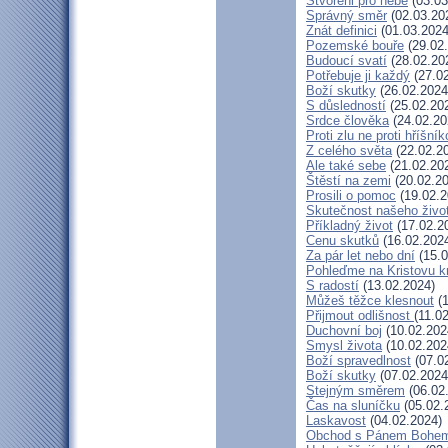
Stvořeni pro nebe
(03.03
Správný směr
(02.03.20
Znát definici
(01.03.2024
Pozemské bouře
(29.02
Budoucí svatí
(28.02.20
Potřebuje ji každý
(27.02
Boží skutky
(26.02.2024
S důsledností
(25.02.20
Srdce člověka
(24.02.20
Proti zlu ne proti hříšník
Z celého světa
(22.02.2
Ale také sebe
(21.02.20
Štěstí na zemi
(20.02.20
Prosili o pomoc
(19.02.2
Skutečnost našeho živo
Příkladný život
(17.02.2
Cenu skutků
(16.02.202
Za pár let nebo dní
(15.0
Pohleďme na Kristovu k
S radostí
(13.02.2024)
Můžeš těžce klesnout
(1
Přijmout odlišnost
(11.0
Duchovní boj
(10.02.202
Smysl života
(10.02.202
Boží spravedlnost
(07.0
Boží skutky
(07.02.2024
Stejným směrem
(06.02
Čas na sluníčku
(05.02.
Laskavost
(04.02.2024)
Obchod s Pánem Bohe