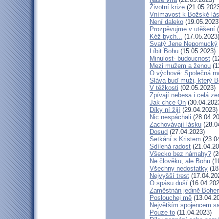
Životní krize
(21.05.2023
Vnímavost k Božské lás
Není daleko
(19.05.2023
Prozpěvujme v utěšení
(
Kéž bych...
(17.05.2023
Svatý Jene Nepomucký
Líbit Bohu
(15.05.2023)
Minulost- budoucnost
(1
Mezi mužem a ženou
(1
O výchově: Společná mod
Sláva buď muži, který B
V těžkosti
(02.05.2023)
Zpívají nebesa i celá z
Jak chce On
(30.04.202
Díky ní žijí
(29.04.2023)
Nic nespáchali
(28.04.20
Zachovávají lásku
(28.0
Dosud
(27.04.2023)
Setkání s Kristem
(23.0
Sdílená radost
(21.04.20
Všecko bez námahy?
(2
Ne člověku, ale Bohu
(1
Všechny nedostatky
(18
Nejvyšší trest
(17.04.20
O spásu duší
(16.04.202
Zaměstnán jedině Bohe
Poslouchej mě
(13.04.2
Největším spojencem s
Pouze to
(11.04.2023)