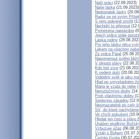
Naši práci
(22.09.2023)
Naše láska
(21.09.2023)
Nedostatek lásky
(20.09
Raduj se se svým Příte
S nimi pokojně smířit
(13
Nechtějí to přijmout
(12.
Pronesena naprázdno
(0
Jejich srdce stále poros
Láska rodiny
(28.08.202
Pro jeho lásku něco vytr
Lékem na všechny naše
Ze srdce Páně
(25.08.20
Napomenout svého bližn
V plnosti slávy
(22.08.2
Kdo trpí více
(21.08.202
K vedení duší
(20.08.20
Viditelný svět je jako m
Hlad po smysluplném ži
Maria je vzata do nebe
(
Nerozlučnými druhy
(14.
Proti vlastnímu dobru
(1
Správnou zásadou
(12.0
Nesmazatelně po celý ž
Síť, do které nachytáme
Ve chvíli pokušení
(10.0
Hledat jen čest a slávu 
Unášen prudkým Božsk
Vzbuzuje úžas
(06.08.2
Vztah s Bohem
(31.07.2
Čistota života
(30.07.20