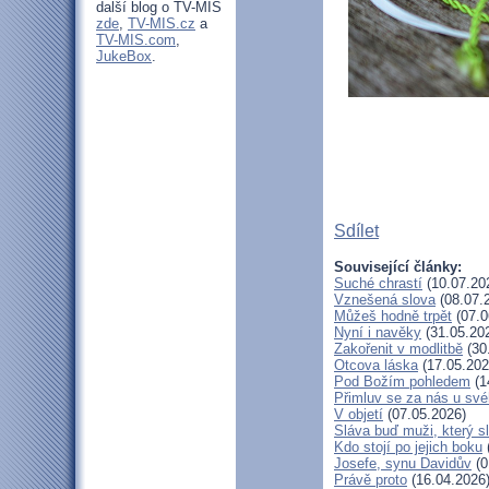
další blog o TV-MIS
zde
,
TV-MIS.cz
a
TV-MIS.com
,
JukeBox
.
Sdílet
Související články:
Suché chrastí
(10.07.20
Vznešená slova
(08.07.
Můžeš hodně trpět
(07.0
Nyní i navěky
(31.05.20
Zakořenit v modlitbě
(30
Otcova láska
(17.05.202
Pod Božím pohledem
(1
Přimluv se za nás u sv
V objetí
(07.05.2026)
Sláva buď muži, který s
Kdo stojí po jejich boku
Josefe, synu Davidův
(0
Právě proto
(16.04.2026