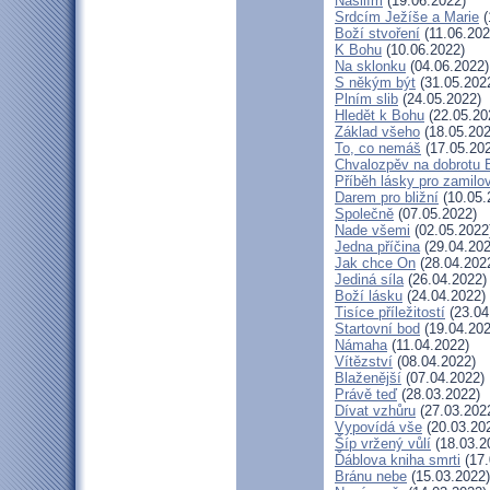
Násilím
(19.06.2022)
Srdcím Ježíše a Marie
(
Boží stvoření
(11.06.202
K Bohu
(10.06.2022)
Na sklonku
(04.06.2022)
S někým být
(31.05.202
Plním slib
(24.05.2022)
Hledět k Bohu
(22.05.20
Základ všeho
(18.05.202
To, co nemáš
(17.05.20
Chvalozpěv na dobrotu 
Příběh lásky pro zamilo
Darem pro bližní
(10.05.
Společně
(07.05.2022)
Nade všemi
(02.05.2022
Jedna příčina
(29.04.202
Jak chce On
(28.04.202
Jediná síla
(26.04.2022)
Boží lásku
(24.04.2022)
Tisíce příležitostí
(23.04
Startovní bod
(19.04.202
Námaha
(11.04.2022)
Vítězství
(08.04.2022)
Blaženější
(07.04.2022)
Právě teď
(28.03.2022)
Dívat vzhůru
(27.03.202
Vypovídá vše
(20.03.20
Šíp vržený vůlí
(18.03.2
Ďáblova kniha smrti
(17.
Bránu nebe
(15.03.2022)