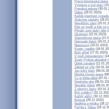
Pravá křesťanská láska
Vypravuj o své práci
(31
Pravdivá pokora
(30.01.
Odpor
(29.01.2023)
Každá vlastnost vypadá 
Ztrácíme zásluhy
(26.01
Největším zlem
(25.01.2
Kdo se modlí a kdo se 
Přináší smrt duši i tělu
(
Okolnosti
(22.01.2023)
Starostlivost láska
(21.0
Dokonalé štěstí
(20.01.2
Neposuzuj
(19.01.2023)
Kvete i naděje
(18.01.20
Boží přítel
(17.01.2023)
V moři milosrdenství
(14
Svatý Prokop aktuálně
(
Úplně zavaleni
(11.01.20
Základ ve víře
(10.01.20
Jen když klečí
(09.01.20
Dlouhá životní praxe
(08
Co je třeba dělat
(07.01.
Dnešního dne
(06.01.20
Největší štěstí
(05.01.20
Z přemíry lásky
(02.01.2
Byli svědky?
(31.12.202
Každý věřící
(30.12.202
Bojovat
(29.12.2022)
Nadějná vyhlídka
(28.12
Počítá s Tebou
(28.12.2