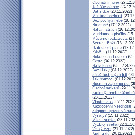
Obohatí mnohé
(27.12.2
Ježíšův domov
(24.12.2
Dát srdce
(23.12.2022)
Musíme pochopit
(20.12
Bez pochyb nebe
(18.12
Na druhé
(17.12.2022)
Nahání strach
(16.12.20
Mudrlanty a pisálky
(15.
Můžeme rozkazovat
(14
Svatost Boží
(13.12.202
Užitečnost práce
(12.12
Když...
(11.12.2022)
Nekonečná hodnota
(09.
Cesta
(06.12.2022)
Na kolenou
(05.12.2022)
Bez lásky
(04.12.2022)
Záležitost jiných lidí
(03.
Jak přemoci
(01.12.2022
Nesmím zapomenout
(3
Osobní setkání
(29.11.2
Krokodýl aneb můžeš růs
(28.11.2022)
Vlastní zisk
(27.11.2022
Každodenní všedností
(
Zdrojem opravdové rados
Vyňatý?
(25.11.2022)
Milost snášet
(23.11.202
Výzbroj světla
(22.11.20
Veliký vzor
(21.11.2022)
Král Králů
(20.11.2022)