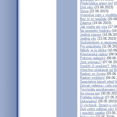
Předchůdce pravý byl
(2
Dvě věci
(23.06.2023)
Slova
(22.06.2023)
Vyprošuji vám v modlit
Bez ní to nepůjde
(20.06
Zdarma
(19.06.2023)
Jak rostla její víra
(17.06
Na poslední hodinku
(16
Jediná starost
(14.06.20
Jediná věc
(13.06.2023)
Služebníkem a nástroje
Pro prázdnotu
(11.06.20
Někdy je to těžké
(10.06
Křesťanská radost
(09.0
Pokrme nebeský
(08.06
Jste vnímaví?
(07.06.20
Soužití či soužení?: Milu
Všechno očekávat od B
Radost ze života
(05.06
Radost svědomí
(04.06.
Spasitelná bázeň před 
Zpívají nebesa i celá z
Tisíckráte pozdravujem 
Ita missa est
(30.05.202
Potřeba milovat
(27.05.2
Dokonalost
(26.05.2023)
O výchově: Strach o víru 
Dvě velmi odlišné věci
(
I největší naděje
(23.05.
Naše víra
(22.05.2023)