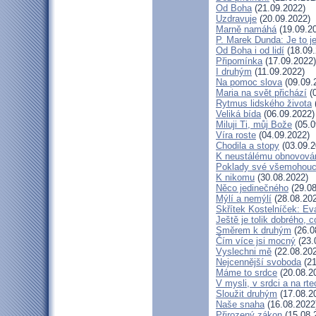
Od Boha
(21.09.2022)
Uzdravuje
(20.09.2022)
Marně namáhá
(19.09.2
P. Marek Dunda: Je to j
Od Boha i od lidí
(18.09.
Připomínka
(17.09.2022)
I druhým
(11.09.2022)
Na pomoc slova
(09.09.
Maria na svět přichází
(0
Rytmus lidského života
Veliká bída
(06.09.2022)
Miluji Ti, můj Bože
(05.0
Víra roste
(04.09.2022)
Chodila a stopy
(03.09.2
K neustálému obnovová
Poklady své všemohouc
K nikomu
(30.08.2022)
Něco jedinečného
(29.08
Mýlí a nemýlí
(28.08.20
Skřítek Kostelníček: Eva
Ještě je tolik dobrého, c
Směrem k druhým
(26.0
Čím více jsi mocný
(23.
Vyslechni mě
(22.08.20
Nejcennější svoboda
(21
Máme to srdce
(20.08.2
V mysli, v srdci a na rte
Sloužit druhým
(17.08.2
Naše snaha
(16.08.2022
Přirozený zákon
(15.08.