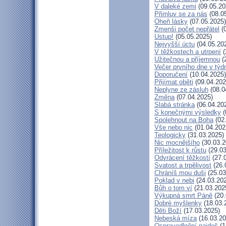
V daleké zemi
(09.05.20
Přimluv se za nás
(08.0
Oheň lásky
(07.05.2025)
Zmenši počet nepřátel
(0
Ustup!
(05.05.2025)
Nejvyšší úctu
(04.05.20
V těžkostech a utrpení
(
Užitečnou a příjemnou
(
Večer prvního dne v týd
Doporučení
(10.04.2025)
Přijímat oběti
(09.04.202
Neplyne ze zásluh
(08.0
Změna
(07.04.2025)
Slabá stránka
(06.04.20
S konečnými výsledky
(
Spolehnout na Boha
(02
Vše nebo nic
(01.04.202
Teologicky
(31.03.2025)
Nic mocnějšího
(30.03.2
Příležitost k růstu
(29.03
Odvrácení těžkostí
(27.
Svatost a trpělivost
(26.
Chráníš mou duši
(25.03
Poklad v nebi
(24.03.20
Bůh o tom ví
(21.03.202
Výkupná smrt Páně
(20.
Dobré myšlenky
(18.03.
Děti Boží
(17.03.2025)
Nebeská míza
(16.03.20
Ospravedlnění najdeš
(1