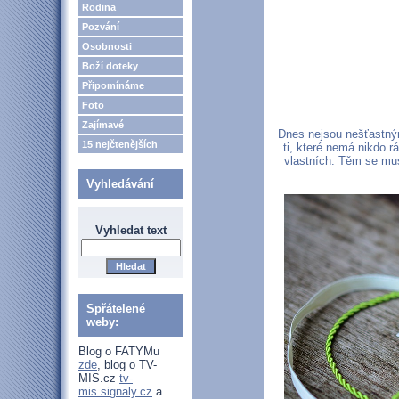
Rodina
Pozvání
Osobnosti
Boží doteky
Připomínáme
Foto
Zajímavé
Dnes nejsou nešťastným
15 nejčtenějších
ti, které nemá nikdo r
vlastních. Těm se mus
Vyhledávání
Vyhledat text
Spřátelené
weby:
Blog o FATYMu
zde
, blog o TV-
MIS.cz
tv-
mis.signaly.cz
a