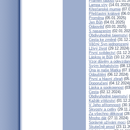
Pramen radosti
(21.01.2
Lampa víry
(14.01.2025)
Křesťanské mumie
(07.0
Přešťastní králové
(06.0
Proměna
(05.01.2025)
Jen Bůh
(04.01.2025)
Odpověď
(03.01.2025)
S nasazením
(02.01.202
Obdivuhodné tajemství
(
Cesta ke změně
(31.12.
Věčný Syn jednorozený
Lživý život
(29.12.2024)
První svědectví
(11.12.2
Láskou je Bůh
(10.12.20
Vzor důvěry a odevzdan
Svým bohatstvím
(08.12
Ona je naše Matka
(07.1
Odpuštění
(06.12.2024)
První a hlavní zbraň
(05
Doporučení
(04.12.2024)
Láska a spokojenost
(03
Cesta
(02.12.2024)
Obdivuhodné tajemství
(
Každé vítězství
(01.12.
V Jeho přítomnosti
(30.1
Skvosty a cetky
(29.11.
Za všechno děkovat
(28
Mnoho dát
(27.11.2024)
Správné užívání moci
(2
Skutečně prosil
(23.11.2