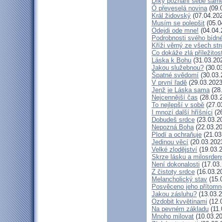
Díky poznání sebe sam
Ó převeselá novina
(09.
Král židovský
(07.04.20
Musím se polepšit
(05.0
Odejdi ode mne!
(04.04.
Podrobnosti svého bídné
Kříži věrný ze všech st
Co dokáže zlá příležitos
Láska k Bohu
(31.03.20
Jakou služebnou?
(30.0
Špatné svědomí
(30.03.
V první řadě
(29.03.2023
Jenž je Láska sama
(28
Nejcennější čas
(28.03.
To nejlepší v sobě
(27.0
I mnozí další hříšníci
(26
Dobudeš srdce
(23.03.2
Nepozná Boha
(22.03.20
Plodí a ochraňuje
(21.03
Jedinou věcí
(20.03.202
Velké zlodějství
(19.03.
Skrze lásku a milosrden
Není dokonalosti
(17.03.
Z čistoty srdce
(16.03.2
Melancholický stav
(15.
Posvěceno jeho přítomn
Jakou zásluhu?
(13.03.2
Ozdobit kvvětinami
(12.
Na pevném základu
(11.
Mnoho milovat
(10.03.20