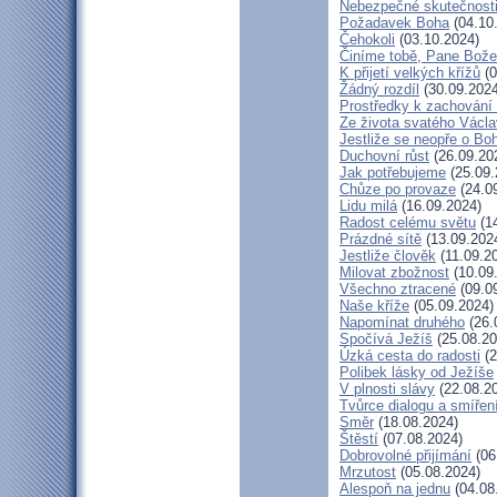
Nebezpečné skutečnost
Požadavek Boha
(04.10
Čehokoli
(03.10.2024)
Činíme tobě, Pane Bože
K přijetí velkých křížů
(0
Žádný rozdíl
(30.09.2024
Prostředky k zachování 
Ze života svatého Václ
Jestliže se neopře o Bo
Duchovní růst
(26.09.20
Jak potřebujeme
(25.09.
Chůze po provaze
(24.0
Lidu milá
(16.09.2024)
Radost celému světu
(14
Prázdné sítě
(13.09.202
Jestliže člověk
(11.09.2
Milovat zbožnost
(10.09
Všechno ztracené
(09.0
Naše kříže
(05.09.2024)
Napomínat druhého
(26.
Spočívá Ježíš
(25.08.20
Úzká cesta do radosti
(2
Polibek lásky od Ježíše
V plnosti slávy
(22.08.2
Tvůrce dialogu a smířen
Směr
(18.08.2024)
Štěstí
(07.08.2024)
Dobrovolné přijímání
(06
Mrzutost
(05.08.2024)
Alespoň na jednu
(04.08