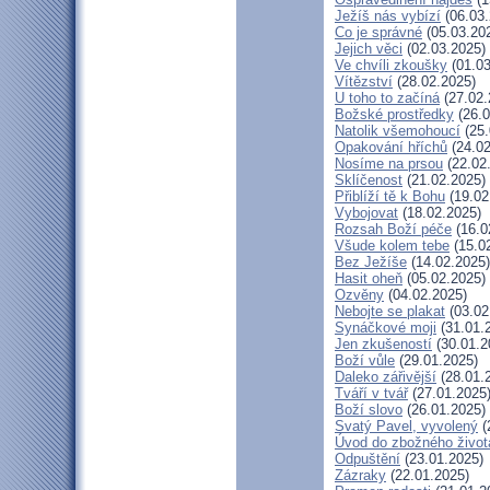
Ježíš nás vybízí
(06.03.
Co je správné
(05.03.20
Jejich věci
(02.03.2025)
Ve chvíli zkoušky
(01.03
Vítězství
(28.02.2025)
U toho to začíná
(27.02.
Božské prostředky
(26.0
Natolik všemohoucí
(25.
Opakování hříchů
(24.02
Nosíme na prsou
(22.02
Sklíčenost
(21.02.2025)
Přiblíží tě k Bohu
(19.02
Vybojovat
(18.02.2025)
Rozsah Boží péče
(16.0
Všude kolem tebe
(15.0
Bez Ježíše
(14.02.2025)
Hasit oheň
(05.02.2025)
Ozvěny
(04.02.2025)
Nebojte se plakat
(03.02
Synáčkové moji
(31.01.
Jen zkušeností
(30.01.2
Boží vůle
(29.01.2025)
Daleko zářivější
(28.01.
Tváří v tvář
(27.01.2025
Boží slovo
(26.01.2025)
Svatý Pavel, vyvolený
(
Úvod do zbožného život
Odpuštění
(23.01.2025)
Zázraky
(22.01.2025)