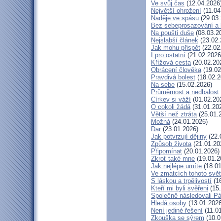
Ve svůj čas
(12.04.2026
Největší ohrožení
(11.04
Naděje ve spásu
(29.03.
Bez sebeprosazování a b
Na poušti duše
(08.03.2
Nejslabší článek
(23.02.
Jak mohu přispět
(22.02
I pro ostatní
(21.02.2026
Křížová cesta
(20.02.20
Obrácení člověka
(19.02
Pravdivá bolest
(18.02.2
Na sebe
(15.02.2026)
Průměrnost a nedbalost
Církev si váží
(01.02.20
O cokoli žádá
(31.01.20
Větší než ztráta
(25.01.
Možná
(24.01.2026)
Dar
(23.01.2026)
Jak potvrzují dějiny
(22.
Způsob života
(21.01.20
Připomínat
(20.01.2026)
Zkroť také mne
(19.01.2
Jak nejlépe umíte
(18.01
Ve zmatcích tohoto svě
S láskou a trpělivostí
(16
Kteří mi byli svěřeni
(15.
Společně následovali P
Hledá osoby
(13.01.2026
Není jediné řešení
(11.0
Zkouška se sýrem
(10.0