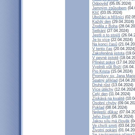
Odpověď
(05.05.2024)
Jemným způsobem
(04.
Klíč
(03.05.2024)
Ubožáci a hříšníci
(02.0
Každý den
(29.04.2024)
Zrodila z Boha
(28.04.20
Setkání
(27.04.2024)
Jestli o to stojíš
(26.04.
Je to více
(22.04.2024)
Na konci časů
(21.04.20
V tento čas
(20.04.2024
Zakořeněná jistota
(19.0
V pevné jistotě
(18.04.2
Přinést pokoj
(17.04.202
Vyplnili vůli Boží
(16.04.
Pro Krista
(15.04.2024)
Promluvy sv. Jana Marie
Špatný příklad
(14.04.20
Druhé růst
(13.04.2024)
Více útěchy
(12.04.2024
Celý den
(11.04.2024)
Získává na kvalitě
(10.0
Osobní chyby
(09.04.20
Poklad
(08.04.2024)
Nejlepší důkaz
(07.04.2
Jeho život
(05.04.2024)
Jakou sílu má člověk
(0
Ve chvíli smrti
(03.04.20
Životní pokání
(01.04.20
Se zavázanýma očima?