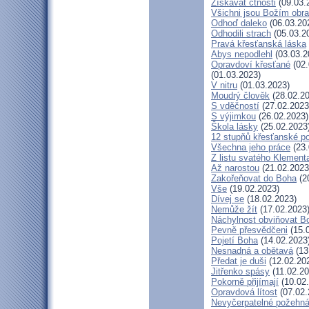
Získávat ctnosti
(09.03.
Všichni jsou Božím obr
Odhoď daleko
(06.03.20
Odhodili strach
(05.03.2
Pravá křesťanská láska
Abys nepodlehl
(03.03.2
Opravdoví křesťané
(02.
(01.03.2023)
V nitru
(01.03.2023)
Moudrý člověk
(28.02.20
S vděčností
(27.02.2023
S výjimkou
(26.02.2023)
Škola lásky
(25.02.2023
12 stupňů křesťanské p
Všechna jeho práce
(23.
Z listu svatého Klementa
Až narostou
(21.02.2023
Zakořeňovat do Boha
(2
Vše
(19.02.2023)
Dívej se
(18.02.2023)
Nemůže žít
(17.02.2023
Náchylnost obviňovat B
Pevně přesvědčeni
(15.
Pojetí Boha
(14.02.2023
Nesnadná a obětavá
(13
Předat je duši
(12.02.20
Jitřenko spásy
(11.02.20
Pokorně přijímají
(10.02
Opravdová lítost
(07.02.
Nevyčerpatelné požehná