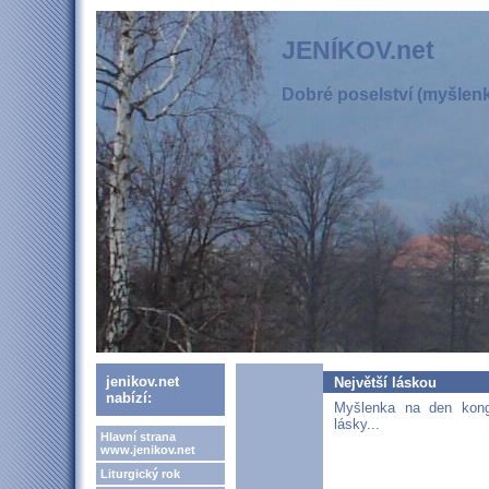
JENÍKOV.net
Dobré poselství (myšlenka
jenikov.net
Největší láskou
nabízí:
Myšlenka na den kong
lásky...
Hlavní strana
www.jenikov.net
Liturgický rok