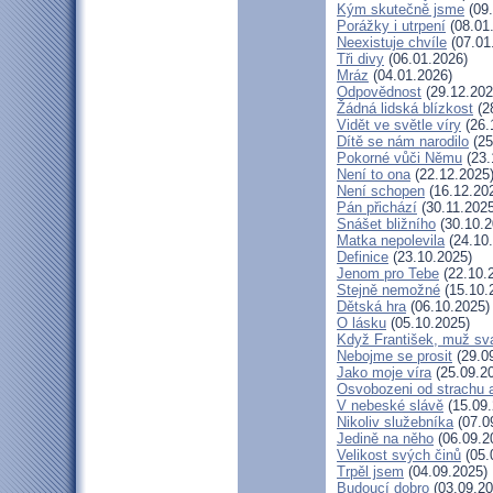
Kým skutečně jsme
(09.
Porážky i utrpení
(08.01
Neexistuje chvíle
(07.01
Tři divy
(06.01.2026)
Mráz
(04.01.2026)
Odpovědnost
(29.12.202
Žádná lidská blízkost
(2
Vidět ve světle víry
(26.
Dítě se nám narodilo
(25
Pokorné vůči Němu
(23.
Není to ona
(22.12.2025
Není schopen
(16.12.20
Pán přichází
(30.11.2025
Snášet bližního
(30.10.2
Matka nepolevila
(24.10
Definice
(23.10.2025)
Jenom pro Tebe
(22.10.
Stejně nemožné
(15.10.
Dětská hra
(06.10.2025)
O lásku
(05.10.2025)
Když František, muž sv
Nebojme se prosit
(29.0
Jako moje víra
(25.09.2
Osvobozeni od strachu 
V nebeské slávě
(15.09.
Nikoliv služebníka
(07.0
Jedině na něho
(06.09.2
Velikost svých činů
(05.
Trpěl jsem
(04.09.2025)
Budoucí dobro
(03.09.20