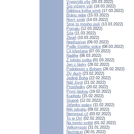
Vypovídá vše
(20.03.2022)
Šíp vržený vůlí
(18.03.2022)
Ďáblova kniha smrti
(17.03.2022)
Bránu nebe
(15.03.2022)
Nový směr
(14.03.2022)
Stojí to mnoho úsilí
(13.03.2022)
Pomalu
(12.03.2022)
Síla
(11.03.2022)
Zbraň
(10.03.2022)
Nepřispívej
(09.03.2022)
Podle čistého srdce
(08.03.2022)
Cíl křesťana
(07.03.2022)
Naděje
(06.03.2022)
Z tohoto světa
(01.03.2022)
Jen z lásky
(28.02.2022)
Podobnost s Bohem
(26.02.2022)
Zlý duch
(23.02.2022)
Jedině Boha
(22.02.2022)
Náš život
(21.02.2022)
Prostředky
(20.02.2022)
První láskou
(19.02.2022)
Kupředu
(15.02.2022)
Stupně
(12.02.2022)
Jitřenko spásy
(11.02.2022)
Měj odvahu
(09.02.2022)
Neminout cíl
(03.02.2022)
To je On!
(02.02.2022)
Na tomto světě
(01.02.2022)
Velkorysost
(31.01.2022)
Neztrácej
(30.01.2022)