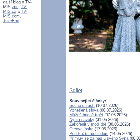
další blog o TV-
MIS
zde
,
TV-
MIS.cz
a
TV-
MIS.com
,
JukeBox
.
Sdílet
Související články:
Suché chrastí
(10.07.2026)
Vznešená slova
(08.07.2026)
Můžeš hodně trpět
(07.06.2026)
Nyní i navěky
(31.05.2026)
Zakořenit v modlitbě
(30.05.2026)
Otcova láska
(17.05.2026)
Pod Božím pohledem
(14.05.2026)
Přimluv se za nás u svého Syna
(08.0