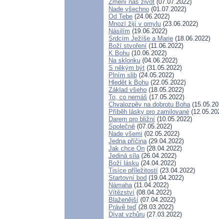
Změní náš život
(07.07.2022)
Nade všechno
(01.07.2022)
Od Tebe
(24.06.2022)
Mnozí žijí v omylu
(23.06.2022)
Násilím
(19.06.2022)
Srdcím Ježíše a Marie
(18.06.2022)
Boží stvoření
(11.06.2022)
K Bohu
(10.06.2022)
Na sklonku
(04.06.2022)
S někým být
(31.05.2022)
Plním slib
(24.05.2022)
Hledět k Bohu
(22.05.2022)
Základ všeho
(18.05.2022)
To, co nemáš
(17.05.2022)
Chvalozpěv na dobrotu Boha
(15.05.20
Příběh lásky pro zamilované
(12.05.20
Darem pro bližní
(10.05.2022)
Společně
(07.05.2022)
Nade všemi
(02.05.2022)
Jedna příčina
(29.04.2022)
Jak chce On
(28.04.2022)
Jediná síla
(26.04.2022)
Boží lásku
(24.04.2022)
Tisíce příležitostí
(23.04.2022)
Startovní bod
(19.04.2022)
Námaha
(11.04.2022)
Vítězství
(08.04.2022)
Blaženější
(07.04.2022)
Právě teď
(28.03.2022)
Dívat vzhůru
(27.03.2022)