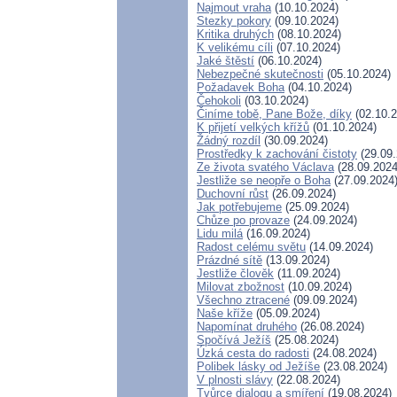
Najmout vraha
(10.10.2024)
Stezky pokory
(09.10.2024)
Kritika druhých
(08.10.2024)
K velikému cíli
(07.10.2024)
Jaké štěstí
(06.10.2024)
Nebezpečné skutečnosti
(05.10.2024)
Požadavek Boha
(04.10.2024)
Čehokoli
(03.10.2024)
Činíme tobě, Pane Bože, díky
(02.10.2
K přijetí velkých křížů
(01.10.2024)
Žádný rozdíl
(30.09.2024)
Prostředky k zachování čistoty
(29.09.
Ze života svatého Václava
(28.09.2024
Jestliže se neopře o Boha
(27.09.2024
Duchovní růst
(26.09.2024)
Jak potřebujeme
(25.09.2024)
Chůze po provaze
(24.09.2024)
Lidu milá
(16.09.2024)
Radost celému světu
(14.09.2024)
Prázdné sítě
(13.09.2024)
Jestliže člověk
(11.09.2024)
Milovat zbožnost
(10.09.2024)
Všechno ztracené
(09.09.2024)
Naše kříže
(05.09.2024)
Napomínat druhého
(26.08.2024)
Spočívá Ježíš
(25.08.2024)
Úzká cesta do radosti
(24.08.2024)
Polibek lásky od Ježíše
(23.08.2024)
V plnosti slávy
(22.08.2024)
Tvůrce dialogu a smíření
(19.08.2024)