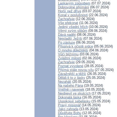
Laskavým způsobem
(07.07.2024)
Dobrovolné přijímání
(06.07.2024)
Horší než dříve
(03.07.2024)
Konal v poslušnosti
(22.06.2024)
Zachraňuje
(12.06.2024)
Vše překonat
(11.06.2024)
Jediný všední hřích
(10.06.2024)
Věrný svým slibům
(09.06.2024)
Dává naději
(08.06.2024)
Nejsladší Ježíši
(07.06.2024)
Po zásluze
(06.06.2024)
Přispívá k očistě srdce
(05.06.2024)
O mnoho důležitější
(04.06.2024)
Vůči bližnímu
(03.06.2024)
Zvláštní milosti
(02.06.2024)
Zachraňuje
(29.05.2024)
Poznat vyvolené
(28.05.2024)
Přijímá stále novou sílu
(27.05.2024)
Závažnější a těžší
(26.05.2024)
Děláš-li to z lásky
(25.05.2024)
Nezahálí
(20.05.2024)
Na našeho Pána
(19.05.2024)
Vnitřně i navenek
(18.05.2024)
Neobjevil ve skutcích
(17.05.2024)
Dokonalá láska
(16.05.2024)
Uspokojují sebelásku
(15.05.2024)
Pravý misionář
(14.05.2024)
Jako zahrada
(13.05.2024)
Důvěřujte Bohu
(12.05.2024)
Pro křesťana
(11.05.2024)