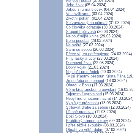
Nejlepší důkaz
(07.04.2024)
Jeho život
(05.04.2024)
Jakou sílu má člověk
(04.04.2024)
Ve chvíli smrti
(03.04.2024)
Životní pokání
(01.04.2024)
Se zavázanýma očima?
(31.03.2024)
Co člověka odrazuje
(30.03.2024)
Stupeň trpělivosti
(30.03.2024)
Nejpoučnější kniha
(29.03.2024)
Bohu podobal
(28.03.2024)
Na světě
(27.03.2024)
Sami se sebou
(26.03.2024)
Přece ví, co potřebujeme
(24.03.2024)
Plný lásky a úcty
(23.03.2024)
Duchovní život
(22.03.2024)
Dobrý voják
(21.03.2024)
Nejlepší prostředek
(20.03.2024)
Ty jsi šťastný pěstoun Krista Pána
(19
Je potřeba se sehnout
(18.03.2024)
Obrací k Bohu
(17.03.2024)
Věrni křesťanskému povolání
(16.03.2
Tajemství vytrvalosti
(15.03.2024)
Nebyl mu umožněn návrat
(14.03.2024
Vyplňuje prázdnotu
(13.03.2024)
Strhávat druhé za sebou
(12.03.2024)
Účinně pracovat
(11.03.2024)
Boží Slovo
(10.03.2024)
Prubířský kámen pokory
(09.03.2024)
I přes těžké zkoušky
(08.03.2024)
Obrátit ve větší dobro
(07.03.2024)