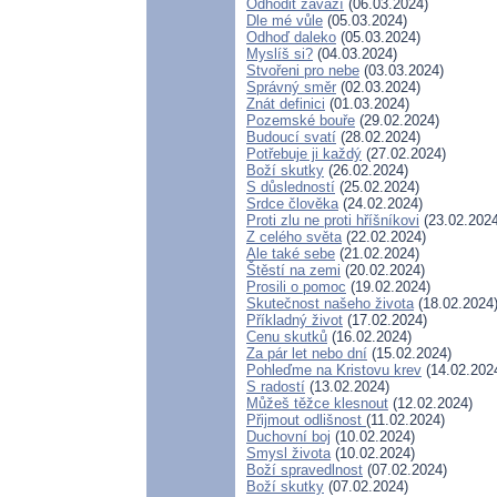
Odhodit závaží
(06.03.2024)
Dle mé vůle
(05.03.2024)
Odhoď daleko
(05.03.2024)
Myslíš si?
(04.03.2024)
Stvořeni pro nebe
(03.03.2024)
Správný směr
(02.03.2024)
Znát definici
(01.03.2024)
Pozemské bouře
(29.02.2024)
Budoucí svatí
(28.02.2024)
Potřebuje ji každý
(27.02.2024)
Boží skutky
(26.02.2024)
S důsledností
(25.02.2024)
Srdce člověka
(24.02.2024)
Proti zlu ne proti hříšníkovi
(23.02.2024
Z celého světa
(22.02.2024)
Ale také sebe
(21.02.2024)
Štěstí na zemi
(20.02.2024)
Prosili o pomoc
(19.02.2024)
Skutečnost našeho života
(18.02.2024
Příkladný život
(17.02.2024)
Cenu skutků
(16.02.2024)
Za pár let nebo dní
(15.02.2024)
Pohleďme na Kristovu krev
(14.02.202
S radostí
(13.02.2024)
Můžeš těžce klesnout
(12.02.2024)
Přijmout odlišnost
(11.02.2024)
Duchovní boj
(10.02.2024)
Smysl života
(10.02.2024)
Boží spravedlnost
(07.02.2024)
Boží skutky
(07.02.2024)