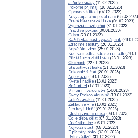
Jitřenko spásy
(11.02.2023)
Pokorně přijímají
(10.02.2023)
Opravdová lítost
(07.02.2023)
Nevyčerpatelné požehnání
(05.02.2023
Pravá křesťanská láska
(04.02.2023)
Vypravuj o své práci
(31.01.2023)
Pravdivá pokora
(30.01.2023)
Odpor
(29.01.2023)
Každá vlastnost vypadá jinak
(28.01.2
Ztrácíme zásluhy
(26.01.2023)
Největším zlem
(25.01.2023)
Kdo se modlí a kdo se nemodlí
(24.01.
Přináší smrt duši i tělu
(23.01.2023)
Okolnosti
(22.01.2023)
Starostlivost láska
(21.01.2023)
Dokonalé štěstí
(20.01.2023)
Neposuzuj
(19.01.2023)
Kvete i naděje
(18.01.2023)
Boží přítel
(17.01.2023)
V moři milosrdenství
(14.01.2023)
Svatý Prokop aktuálně
(13.01.2023)
Úplně zavaleni
(11.01.2023)
Základ ve víře
(10.01.2023)
Jen když klečí
(09.01.2023)
Dlouhá životní praxe
(08.01.2023)
Co je třeba dělat
(07.01.2023)
Dnešního dne
(06.01.2023)
Největší štěstí
(05.01.2023)
Z přemíry lásky
(02.01.2023)
Byli svědky?
(31.12.2022)