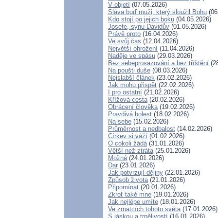
V objetí
(07.05.2026)
Sláva buď muži, který sloužil Bohu
(06
Kdo stojí po jejich boku
(04.05.2026)
Josefe, synu Davidův
(01.05.2026)
Právě proto
(16.04.2026)
Ve svůj čas
(12.04.2026)
Největší ohrožení
(11.04.2026)
Naděje ve spásu
(29.03.2026)
Bez sebeprosazování a bez tříštění
(28
Na poušti duše
(08.03.2026)
Nejslabší článek
(23.02.2026)
Jak mohu přispět
(22.02.2026)
I pro ostatní
(21.02.2026)
Křížová cesta
(20.02.2026)
Obrácení člověka
(19.02.2026)
Pravdivá bolest
(18.02.2026)
Na sebe
(15.02.2026)
Průměrnost a nedbalost
(14.02.2026)
Církev si váží
(01.02.2026)
O cokoli žádá
(31.01.2026)
Větší než ztráta
(25.01.2026)
Možná
(24.01.2026)
Dar
(23.01.2026)
Jak potvrzují dějiny
(22.01.2026)
Způsob života
(21.01.2026)
Připomínat
(20.01.2026)
Zkroť také mne
(19.01.2026)
Jak nejlépe umíte
(18.01.2026)
Ve zmatcích tohoto světa
(17.01.2026)
S láskou a trpělivostí
(16.01.2026)