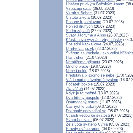
Unášen prudkým Božským žárem
(08.
Vzbuzuje úžas
(06.08.2023)
Vztah s Bohem
(31.07.2023)
Čistota života
(30.07.2023)
Posune k pomluvám
(29.07.2023)
Pohled druhých
(28.07.2023)
Sedm západů
(27.07.2023)
Svatý Jáchyme a Anno
(26.07.2023)
Křesťanovo vyznání víry a lásky
(25.0
Poslední kapka krve
(24.07.2023)
Umrtvovat jazyk
(23.07.2023)
Světem se kochala, jako velká hříšnic
Hasit oheň
(21.07.2023)
Nemůžeme přijmout
(20.07.2023)
Mnoho praxe
(19.07.2023)
Nebe i peklo
(18.07.2023)
Představa blížícího se nebe
(17.07.20
Vládu nad správným úmyslem
(16.07.
Počátek pokoje
(15.07.2023)
Zlá vášeň
(14.07.2023)
Když je to možné
(13.07.2023)
Dva hříchy pospolu
(12.07.2023)
Osamocený ostrov
(11.07.2023)
Čas rychle utíká
(09.07.2023)
Dokonalé odevzdání se
(08.07.2023)
Ctnosti vedou ke svatosti
(07.07.2023)
Svatá horlivost
(06.07.2023)
Ze života svatého Cyrila
(05.07.2023)
Pravdy svého srdce
(04.07.2023)