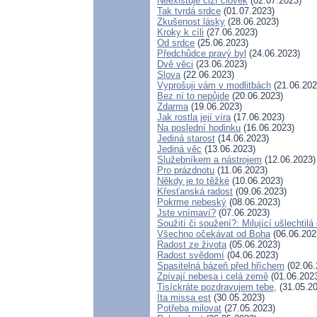
Neexistuje cizí člověk
(02.07.2023)
Tak tvrdá srdce
(01.07.2023)
Zkušenost lásky
(28.06.2023)
Kroky k cíli
(27.06.2023)
Od srdce
(25.06.2023)
Předchůdce pravý byl
(24.06.2023)
Dvě věci
(23.06.2023)
Slova
(22.06.2023)
Vyprošuji vám v modlitbách
(21.06.202
Bez ní to nepůjde
(20.06.2023)
Zdarma
(19.06.2023)
Jak rostla její víra
(17.06.2023)
Na poslední hodinku
(16.06.2023)
Jediná starost
(14.06.2023)
Jediná věc
(13.06.2023)
Služebníkem a nástrojem
(12.06.2023)
Pro prázdnotu
(11.06.2023)
Někdy je to těžké
(10.06.2023)
Křesťanská radost
(09.06.2023)
Pokrme nebeský
(08.06.2023)
Jste vnímaví?
(07.06.2023)
Soužití či soužení?: Milující ušlechtilá
Všechno očekávat od Boha
(06.06.202
Radost ze života
(05.06.2023)
Radost svědomí
(04.06.2023)
Spasitelná bázeň před hříchem
(02.06.
Zpívají nebesa i celá země
(01.06.202
Tisíckráte pozdravujem tebe,
(31.05.20
Ita missa est
(30.05.2023)
Potřeba milovat
(27.05.2023)