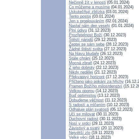
Nečinně žít v lenosti
(05.01.2024)
Co můžeme a musíme
(04.01.2024)
Uskutečňují zblízka
(03.01.2024)
Tento postoj
(03.01.2024)
Jen s proplouváním
(02.01.2024)
Nastal nám den veselý
(01.01.2024)
Plní údivu
(31.12.2023)
Prozřetelnost Boží
(30.12.2023)
Štěstí národů
(29.12.2023)
Zeptej se sám sebe
(28.12.2023)
Žádné štěstí světa
(27.12.2023)
Na hlavu bludaře
(26.12.2023)
Stále chrání
(25.12.2023)
Mocná zbraň
(24.12.2023)
Z jeho dobroty
(22.12.2023)
Nikdy nedělej
(21.12.2023)
Překvapivý horizont
(17.12.2023)
Přičteno jako pokání za hříchy
(16.12.
Pramen Božího milosrdenství
(15.12.2
Velkou oporou
(14.12.2023)
Buď optimistou
(13.12.2023)
Dobudeme věčnost
(11.12.2023)
S radostí a mlčením
(10.12.2023)
Odhaluje plán svatosti
(05.12.2023)
Učí se milovat
(30.11.2023)
Duchovní radost
(30.11.2023)
Nosí v srdci
(29.11.2023)
Závistivý a svatý
(20.11.2023)
Největší zlo
(19.11.2023)
Velké věci
(18.11.2023)