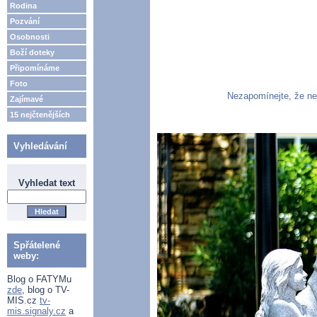
Rodina
Pozvání
Osobnosti
Boží doteky
Připomínáme
Foto
Nezapomínejte, že nej
Zajímavé
15 nejčtenějších
Vyhledávání
Vyhledat text
Spřátelené
weby:
Blog o FATYMu
zde
, blog o TV-
MIS.cz
tv-
mis.signaly.cz
a