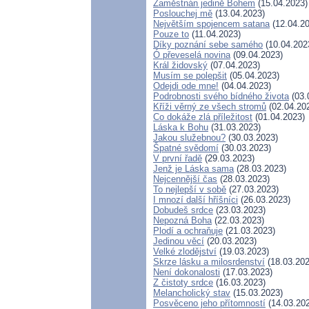
Zaměstnán jedině Bohem
(15.04.2023)
Poslouchej mě
(13.04.2023)
Největším spojencem satana
(12.04.20
Pouze to
(11.04.2023)
Díky poznání sebe samého
(10.04.202
Ó převeselá novina
(09.04.2023)
Král židovský
(07.04.2023)
Musím se polepšit
(05.04.2023)
Odejdi ode mne!
(04.04.2023)
Podrobnosti svého bídného života
(03.
Kříži věrný ze všech stromů
(02.04.20
Co dokáže zlá příležitost
(01.04.2023)
Láska k Bohu
(31.03.2023)
Jakou služebnou?
(30.03.2023)
Špatné svědomí
(30.03.2023)
V první řadě
(29.03.2023)
Jenž je Láska sama
(28.03.2023)
Nejcennější čas
(28.03.2023)
To nejlepší v sobě
(27.03.2023)
I mnozí další hříšníci
(26.03.2023)
Dobudeš srdce
(23.03.2023)
Nepozná Boha
(22.03.2023)
Plodí a ochraňuje
(21.03.2023)
Jedinou věcí
(20.03.2023)
Velké zlodějství
(19.03.2023)
Skrze lásku a milosrdenství
(18.03.202
Není dokonalosti
(17.03.2023)
Z čistoty srdce
(16.03.2023)
Melancholický stav
(15.03.2023)
Posvěceno jeho přítomností
(14.03.20