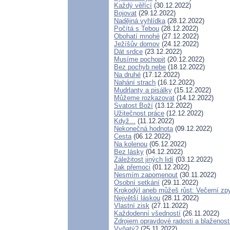
Každý věřící
(30.12.2022)
Bojovat
(29.12.2022)
Nadějná vyhlídka
(28.12.2022)
Počítá s Tebou
(28.12.2022)
Obohatí mnohé
(27.12.2022)
Ježíšův domov
(24.12.2022)
Dát srdce
(23.12.2022)
Musíme pochopit
(20.12.2022)
Bez pochyb nebe
(18.12.2022)
Na druhé
(17.12.2022)
Nahání strach
(16.12.2022)
Mudrlanty a pisálky
(15.12.2022)
Můžeme rozkazovat
(14.12.2022)
Svatost Boží
(13.12.2022)
Užitečnost práce
(12.12.2022)
Když...
(11.12.2022)
Nekonečná hodnota
(09.12.2022)
Cesta
(06.12.2022)
Na kolenou
(05.12.2022)
Bez lásky
(04.12.2022)
Záležitost jiných lidí
(03.12.2022)
Jak přemoci
(01.12.2022)
Nesmím zapomenout
(30.11.2022)
Osobní setkání
(29.11.2022)
Krokodýl aneb můžeš růst: Večerní zpy
Největší láskou
(28.11.2022)
Vlastní zisk
(27.11.2022)
Každodenní všedností
(26.11.2022)
Zdrojem opravdové radosti a blaženost
Vyňatý?
(25.11.2022)