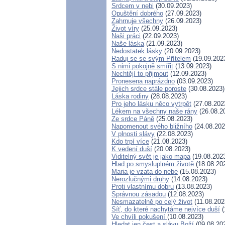
Srdcem v nebi
(30.09.2023)
Opuštění dobrého
(27.09.2023)
Zahrnuje všechny
(26.09.2023)
Život víry
(25.09.2023)
Naši práci
(22.09.2023)
Naše láska
(21.09.2023)
Nedostatek lásky
(20.09.2023)
Raduj se se svým Přítelem
(19.09.202
S nimi pokojně smířit
(13.09.2023)
Nechtějí to přijmout
(12.09.2023)
Pronesena naprázdno
(03.09.2023)
Jejich srdce stále poroste
(30.08.2023)
Láska rodiny
(28.08.2023)
Pro jeho lásku něco vytrpět
(27.08.202
Lékem na všechny naše rány
(26.08.2
Ze srdce Páně
(25.08.2023)
Napomenout svého bližního
(24.08.202
V plnosti slávy
(22.08.2023)
Kdo trpí více
(21.08.2023)
K vedení duší
(20.08.2023)
Viditelný svět je jako mapa
(19.08.202
Hlad po smysluplném životě
(18.08.20
Maria je vzata do nebe
(15.08.2023)
Nerozlučnými druhy
(14.08.2023)
Proti vlastnímu dobru
(13.08.2023)
Správnou zásadou
(12.08.2023)
Nesmazatelně po celý život
(11.08.202
Síť, do které nachytáme nejvíce duší
(
Ve chvíli pokušení
(10.08.2023)
Hledat jen čest a slávu Boží
(09.08.20