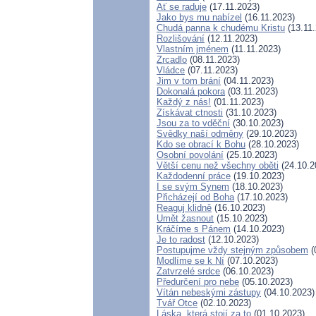
Ať se raduje
(17.11.2023)
Jako bys mu nabízel
(16.11.2023)
Chudá panna k chudému Kristu
(13.11.
Rozlišování
(12.11.2023)
Vlastním jménem
(11.11.2023)
Zrcadlo
(08.11.2023)
Vládce
(07.11.2023)
Jim v tom brání
(04.11.2023)
Dokonalá pokora
(03.11.2023)
Každý z nás!
(01.11.2023)
Získávat ctnosti
(31.10.2023)
Jsou za to vděční
(30.10.2023)
Svědky naší odměny
(29.10.2023)
Kdo se obrací k Bohu
(28.10.2023)
Osobní povolání
(25.10.2023)
Větší cenu než všechny oběti
(24.10.2
Každodenní práce
(19.10.2023)
I se svým Synem
(18.10.2023)
Přicházejí od Boha
(17.10.2023)
Reaguj klidně
(16.10.2023)
Umět žasnout
(15.10.2023)
Kráčíme s Pánem
(14.10.2023)
Je to radost
(12.10.2023)
Postupujme vždy stejným způsobem
(
Modlíme se k Ní
(07.10.2023)
Zatvrzelé srdce
(06.10.2023)
Předurčení pro nebe
(05.10.2023)
Vítán nebeskými zástupy
(04.10.2023)
Tvář Otce
(02.10.2023)
Láska, která stojí za to
(01.10.2023)