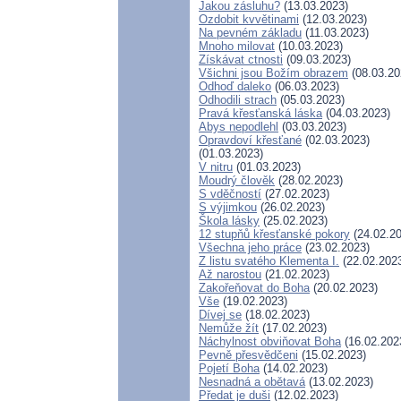
Jakou zásluhu?
(13.03.2023)
Ozdobit kvvětinami
(12.03.2023)
Na pevném základu
(11.03.2023)
Mnoho milovat
(10.03.2023)
Získávat ctnosti
(09.03.2023)
Všichni jsou Božím obrazem
(08.03.20
Odhoď daleko
(06.03.2023)
Odhodili strach
(05.03.2023)
Pravá křesťanská láska
(04.03.2023)
Abys nepodlehl
(03.03.2023)
Opravdoví křesťané
(02.03.2023)
(01.03.2023)
V nitru
(01.03.2023)
Moudrý člověk
(28.02.2023)
S vděčností
(27.02.2023)
S výjimkou
(26.02.2023)
Škola lásky
(25.02.2023)
12 stupňů křesťanské pokory
(24.02.20
Všechna jeho práce
(23.02.2023)
Z listu svatého Klementa I.
(22.02.202
Až narostou
(21.02.2023)
Zakořeňovat do Boha
(20.02.2023)
Vše
(19.02.2023)
Dívej se
(18.02.2023)
Nemůže žít
(17.02.2023)
Náchylnost obviňovat Boha
(16.02.202
Pevně přesvědčeni
(15.02.2023)
Pojetí Boha
(14.02.2023)
Nesnadná a obětavá
(13.02.2023)
Předat je duši
(12.02.2023)