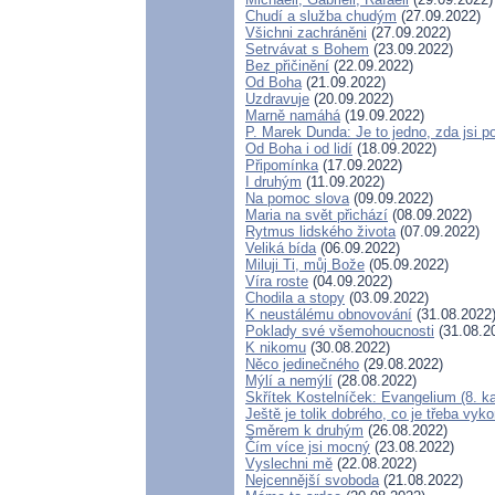
Chudí a služba chudým
(27.09.2022)
Všichni zachráněni
(27.09.2022)
Setrvávat s Bohem
(23.09.2022)
Bez přičinění
(22.09.2022)
Od Boha
(21.09.2022)
Uzdravuje
(20.09.2022)
Marně namáhá
(19.09.2022)
P. Marek Dunda: Je to jedno, zda jsi p
Od Boha i od lidí
(18.09.2022)
Připomínka
(17.09.2022)
I druhým
(11.09.2022)
Na pomoc slova
(09.09.2022)
Maria na svět přichází
(08.09.2022)
Rytmus lidského života
(07.09.2022)
Veliká bída
(06.09.2022)
Miluji Ti, můj Bože
(05.09.2022)
Víra roste
(04.09.2022)
Chodila a stopy
(03.09.2022)
K neustálému obnovování
(31.08.2022
Poklady své všemohoucnosti
(31.08.2
K nikomu
(30.08.2022)
Něco jedinečného
(29.08.2022)
Mýlí a nemýlí
(28.08.2022)
Skřítek Kostelníček: Evangelium (8. ka
Ještě je tolik dobrého, co je třeba vyk
Směrem k druhým
(26.08.2022)
Čím více jsi mocný
(23.08.2022)
Vyslechni mě
(22.08.2022)
Nejcennější svoboda
(21.08.2022)