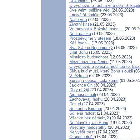
Dokonalost
(26.05.2023)
O výchově: Strach o víru dětí (9. kapit
Dvě velmi odlišné věci
(24.05.2023)
I největší naděje
(23.05.2023)
Naše víra
(22.05.2023)
Životní krize
(21.05.2023)
Vnímavost k Božské lásce....
(20.05.2
Není daleko
(19.05.2023)
Prozpěvujme v utěšení
(18.05.2023)
Kéž bych...
(17.05.2023)
Svatý Jene Nepomucký
(16.05.2023)
Líbit Bohu
(15.05.2023)
Minulost- budoucnost
(12.05.2023)
Mezi mužem a ženou
(11.05.2023)
O výchově: Společná modlitba (6. kapi
Sláva buď muži, který Bohu sloužil
(06
V těžkosti
(02.05.2023)
Zpívají nebesa i celá země
(01.05.202
Jak chce On
(30.04.2023)
Díky ní žijí
(29.04.2023)
Nic nespáchali
(28.04.2023)
Zachovávají lásku
(28.04.2023)
Dosud
(27.04.2023)
Setkání s Kristem
(23.04.2023)
Sdílená radost
(21.04.2023)
Všecko bez námahy?
(20.04.2023)
Ne člověku, ale Bohu
(19.04.2023)
Všechny nedostatky
(18.04.2023)
Nejvyšší trest
(17.04.2023)
O spásu duší
(16.04.2023)