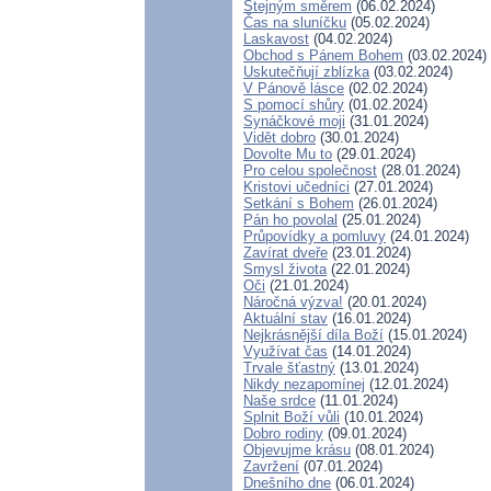
Stejným směrem
(06.02.2024)
Čas na sluníčku
(05.02.2024)
Laskavost
(04.02.2024)
Obchod s Pánem Bohem
(03.02.2024)
Uskutečňují zblízka
(03.02.2024)
V Pánově lásce
(02.02.2024)
S pomocí shůry
(01.02.2024)
Synáčkové moji
(31.01.2024)
Vidět dobro
(30.01.2024)
Dovolte Mu to
(29.01.2024)
Pro celou společnost
(28.01.2024)
Kristovi učedníci
(27.01.2024)
Setkání s Bohem
(26.01.2024)
Pán ho povolal
(25.01.2024)
Průpovídky a pomluvy
(24.01.2024)
Zavírat dveře
(23.01.2024)
Smysl života
(22.01.2024)
Oči
(21.01.2024)
Náročná výzva!
(20.01.2024)
Aktuální stav
(16.01.2024)
Nejkrásnější díla Boží
(15.01.2024)
Využívat čas
(14.01.2024)
Trvale šťastný
(13.01.2024)
Nikdy nezapomínej
(12.01.2024)
Naše srdce
(11.01.2024)
Splnit Boží vůli
(10.01.2024)
Dobro rodiny
(09.01.2024)
Objevujme krásu
(08.01.2024)
Zavržení
(07.01.2024)
Dnešního dne
(06.01.2024)