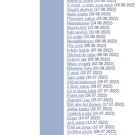
Máme to srdce
(20.08.2022)
V mysli, v srdci a na rtech
(19.08.2022
Sloužit druhým
(17.08.2022)
Naše snaha
(16.08.2022)
Přirozený zákon
(15.08.2022)
Neproplouvej
(14.08.2022)
Nezpychni!
(12.08.2022)
Kdo neslyší
(11.08.2022)
Cíl znáte
(10.08.2022)
Neoddělitelnost
(09.08.2022)
Plni chyb
(08.08.2022)
Kdyby každý
(07.08.2022)
Odchod do nebe
(06.08.2022)
Vzácný dar
(03.08.2022)
Nelze vyjádřit
(02.08.2022)
Milujeme Toho
(01.08.2022)
V okolí
(31.07.2022)
Sám sobě
(30.07.2022)
Věčná blaženost
(29.07.2022)
Z Boží rukou
(28.07.2022)
Co si láska žádá
(27.07.2022)
Právě teď
(26.07.2022)
Ztracený čas
(25.07.2022)
Bůh aby byl Bohem
(17.07.2022)
Jedna kapka
(16.07.2022)
Trpělivě a tiše
(15.07.2022)
Účast
(14.07.2022)
Je-li nutné
(13.07.2022)
Pojď se mnou
(12.07.2022)
Vichřice pýchy
(08.07.2022)