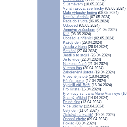
S úsměvem
(10.05.2024)
Vynahrazovat své hříchy
(09.05.2024)
Malé výbuchy hněvu
(08.05.2024)
Kristův učedník
(07.05.2024)
Rada do života
(06.05.2024)
Odpověď
(05.05.2024)
Jemným způsobem
(04.05.2024)
Klíč
(03.05.2024)
Ubožáci a hříšníci
(02.05.2024)
Každý den
(29.04.2024)
Zrodila z Boha
(28.04.2024)
Setkání
(27.04.2024)
Jestli o to stojíš
(26.04.2024)
Je to více
(22.04.2024)
Na konci časů
(21.04.2024)
V tento čas
(20.04.2024)
Zakořeněná jistota
(19.04.2024)
V pevné jistotě
(18.04.2024)
Přinést pokoj
(17.04.2024)
Vyplnili vůli Boží
(16.04.2024)
Pro Krista
(15.04.2024)
Promluvy sv. Jana Marie Vianneye (10.
Špatný příklad
(14.04.2024)
Druhé růst
(13.04.2024)
Více útěchy
(12.04.2024)
Celý den
(11.04.2024)
Získává na kvalitě
(10.04.2024)
Osobní chyby
(09.04.2024)
Poklad
(08.04.2024)