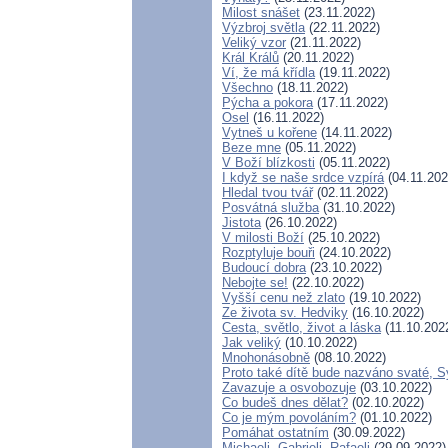
Milost snášet
(23.11.2022)
Výzbroj světla
(22.11.2022)
Veliký vzor
(21.11.2022)
Král Králů
(20.11.2022)
Ví, že má křídla
(19.11.2022)
Všechno
(18.11.2022)
Pýcha a pokora
(17.11.2022)
Osel
(16.11.2022)
Vytneš u kořene
(14.11.2022)
Beze mne
(05.11.2022)
V Boží blízkosti
(05.11.2022)
I když se naše srdce vzpírá
(04.11.202
Hledal tvou tvář
(02.11.2022)
Posvátná služba
(31.10.2022)
Jistota
(26.10.2022)
V milosti Boží
(25.10.2022)
Rozptyluje bouři
(24.10.2022)
Budoucí dobra
(23.10.2022)
Nebojte se!
(22.10.2022)
Vyšší cenu než zlato
(19.10.2022)
Ze života sv. Hedviky
(16.10.2022)
Cesta, světlo, život a láska
(11.10.202
Jak veliký
(10.10.2022)
Mnohonásobně
(08.10.2022)
Proto také dítě bude nazváno svaté, 
Zavazuje a osvobozuje
(03.10.2022)
Co budeš dnes dělat?
(02.10.2022)
Co je mým povoláním?
(01.10.2022)
Pomáhat ostatním
(30.09.2022)
Michaeli, Gabrieli, Rafaeli
(29.09.2022)