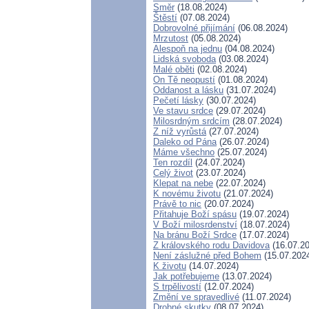
Směr
(18.08.2024)
Štěstí
(07.08.2024)
Dobrovolné přijímání
(06.08.2024)
Mrzutost
(05.08.2024)
Alespoň na jednu
(04.08.2024)
Lidská svoboda
(03.08.2024)
Malé oběti
(02.08.2024)
On Tě neopustí
(01.08.2024)
Oddanost a lásku
(31.07.2024)
Pečetí lásky
(30.07.2024)
Ve stavu srdce
(29.07.2024)
Milosrdným srdcím
(28.07.2024)
Z níž vyrůstá
(27.07.2024)
Daleko od Pána
(26.07.2024)
Máme všechno
(25.07.2024)
Ten rozdíl
(24.07.2024)
Celý život
(23.07.2024)
Klepat na nebe
(22.07.2024)
K novému životu
(21.07.2024)
Právě to nic
(20.07.2024)
Přitahuje Boží spásu
(19.07.2024)
V Boží milosrdenství
(18.07.2024)
Na bránu Boží Srdce
(17.07.2024)
Z královského rodu Davidova
(16.07.20
Není záslužné před Bohem
(15.07.202
K životu
(14.07.2024)
Jak potřebujeme
(13.07.2024)
S trpělivostí
(12.07.2024)
Změní ve spravedlivé
(11.07.2024)
Drobné skutky
(08.07.2024)