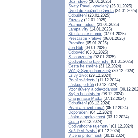
Boží slovo
(26.01.2025)
Svatý Pavel, vyvolený
(25.01.2025)
Úvod do zbožného života
(24.01.2025)
Odpuštění
(23.01.2025)
Zázraky
(22.01.2025)
Pramen radosti
(21.01.2025)
Lampa víry
(14.01.2025)
Křesťanské mumie
(07.01.2025)
Přešťastní králové
(06.01.2025)
Proměna
(05.01.2025)
Jen Bůh
(04.01.2025)
Odpověď
(03.01.2025)
S nasazením
(02.01.2025)
Obdivuhodné tajemství
(01.01.2025)
Cesta ke změně
(31.12.2024)
Věčný Syn jednorozený
(30.12.2024)
Lživý život
(29.12.2024)
První svědectví
(11.12.2024)
Láskou je Bůh
(10.12.2024)
Vzor důvěry a odevzdanosti
(09.12.202
Svým bohatstvím
(08.12.2024)
Ona je naše Matka
(07.12.2024)
Odpuštění
(06.12.2024)
První a hlavní zbraň
(05.12.2024)
Doporučení
(04.12.2024)
Láska a spokojenost
(03.12.2024)
Cesta
(02.12.2024)
Obdivuhodné tajemství
(01.12.2024)
Každé vítězství
(01.12.2024)
V Jeho přítomnosti
(30.11.2024)