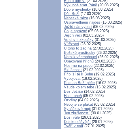
Bůh o tom ví
(21.03.2025)
Výkupná smrt Páně
(20.03.2025)
Dobré myšlenky
(18.03.2025)
Děti Boží
(17.03.2025)
Nebeská míza
(16.03.2025)
Ospravedlnění najdeš
(15.03.2025)
Ježíš nás vybízí
(06.03.2025)
Co je správné
(05.03.2025)
Jejich věci
(02.03.2025)
Ve chvíli zkoušky
(01.03.2025)
Vítězství
(28.02.2025)
U toho to začíná
(27.02.2025)
Božské prostředky
(26.02.2025)
Natolik všemohoucí
(25.02.2025)
Opakování hříchů
(24.02.2025)
Nosíme na prsou
(22.02.2025)
Sklíčenost
(21.02.2025)
Přiblíží tě k Bohu
(19.02.2025)
Vybojovat
(18.02.2025)
Rozsah Boží péče
(16.02.2025)
Všude kolem tebe
(15.02.2025)
Bez Ježíše
(14.02.2025)
Hasit oheň
(05.02.2025)
Ozvěny
(04.02.2025)
Nebojte se plakat
(03.02.2025)
Synáčkové moji
(31.01.2025)
Jen zkušeností
(30.01.2025)
Boží vůle
(29.01.2025)
Daleko zářivější
(28.01.2025)
Tváří v tvář
(27.01.2025)