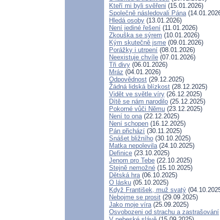
Kteří mi byli svěřeni
(15.01.2026)
Společně následovali Pána
(14.01.202
Hledá osoby
(13.01.2026)
Není jediné řešení
(11.01.2026)
Zkouška se sýrem
(10.01.2026)
Kým skutečně jsme
(09.01.2026)
Porážky i utrpení
(08.01.2026)
Neexistuje chvíle
(07.01.2026)
Tři divy
(06.01.2026)
Mráz
(04.01.2026)
Odpovědnost
(29.12.2025)
Žádná lidská blízkost
(28.12.2025)
Vidět ve světle víry
(26.12.2025)
Dítě se nám narodilo
(25.12.2025)
Pokorné vůči Němu
(23.12.2025)
Není to ona
(22.12.2025)
Není schopen
(16.12.2025)
Pán přichází
(30.11.2025)
Snášet bližního
(30.10.2025)
Matka nepolevila
(24.10.2025)
Definice
(23.10.2025)
Jenom pro Tebe
(22.10.2025)
Stejně nemožné
(15.10.2025)
Dětská hra
(06.10.2025)
O lásku
(05.10.2025)
Když František, muž svatý
(04.10.202
Nebojme se prosit
(29.09.2025)
Jako moje víra
(25.09.2025)
Osvobozeni od strachu a zastrašování
V nebeské slávě
(15.09.2025)