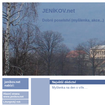
JENÍKOV.net
Dobré poselství (myšlenka, akce...)
jenikov.net
Největší dědictví
nabízí:
Myšlenka na den o víře....
Hlavní strana
www.jenikov.net
Liturgický rok