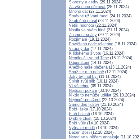
Skvosty a cetky
(29.11.2024)
Za všechno děkovat
(28.11.2024)
Mnoho dát
(27.11.2024)
Správné užívání moci
(24.11.2024)
Skutečně prosil
(23.11.2024)
Větší hodnotu
(22.11.2024)
Nosila ve svém lůně
(21.11.2024)
Znamení spásy
(20.11.2024)
Rozjímání
(19.11.2024)
Povýšená nade všechno
(18.11.2024)
Vzácný dar
(17.11.2024)
K lidskému životu
(16.11.2024)
Neodloučit se od Tebe
(15.11.2024)
Doporučení
(14.11.2024)
Anežko naše blažená
(13.11.2024)
Snaž se o to denně
(12.11.2024)
Jaký by měl být
(11.11.2024)
Splnit svůj slib
(10.11.2024)
Ví všechno
(09.11.2024)
Nejtěžší pokání
(30.10.2024)
Nikdo to nemůže udělat
(29.10.2024)
Nejhorší ponížení
(22.10.2024)
Samo dno lidství
(21.10.2024)
Boží láska
(17.10.2024)
Pluh bolesti
(16.10.2024)
Drobné zlosti
(15.10.2024)
Boží vůle
(14.10.2024)
Vytrvale modlí
(13.10.2024)
Bázeň Boží
(12.10.2024)
Nerad se v něčem angažuje
(11.10.202