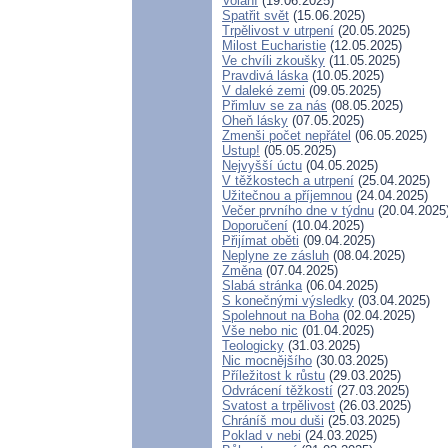
Volání
(19.06.2025)
Spatřit svět
(15.06.2025)
Trpělivost v utrpení
(20.05.2025)
Milost Eucharistie
(12.05.2025)
Ve chvíli zkoušky
(11.05.2025)
Pravdivá láska
(10.05.2025)
V daleké zemi
(09.05.2025)
Přimluv se za nás
(08.05.2025)
Oheň lásky
(07.05.2025)
Zmenši počet nepřátel
(06.05.2025)
Ustup!
(05.05.2025)
Nejvyšší úctu
(04.05.2025)
V těžkostech a utrpení
(25.04.2025)
Užitečnou a příjemnou
(24.04.2025)
Večer prvního dne v týdnu
(20.04.2025
Doporučení
(10.04.2025)
Přijímat oběti
(09.04.2025)
Neplyne ze zásluh
(08.04.2025)
Změna
(07.04.2025)
Slabá stránka
(06.04.2025)
S konečnými výsledky
(03.04.2025)
Spolehnout na Boha
(02.04.2025)
Vše nebo nic
(01.04.2025)
Teologicky
(31.03.2025)
Nic mocnějšího
(30.03.2025)
Příležitost k růstu
(29.03.2025)
Odvrácení těžkostí
(27.03.2025)
Svatost a trpělivost
(26.03.2025)
Chráníš mou duši
(25.03.2025)
Poklad v nebi
(24.03.2025)