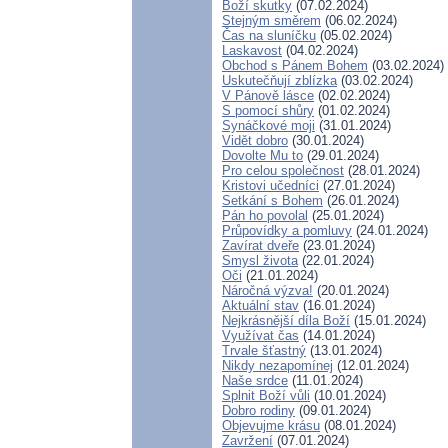
Boží skutky
(07.02.2024)
Stejným směrem
(06.02.2024)
Čas na sluníčku
(05.02.2024)
Laskavost
(04.02.2024)
Obchod s Pánem Bohem
(03.02.2024)
Uskutečňují zblízka
(03.02.2024)
V Pánově lásce
(02.02.2024)
S pomocí shůry
(01.02.2024)
Synáčkové moji
(31.01.2024)
Vidět dobro
(30.01.2024)
Dovolte Mu to
(29.01.2024)
Pro celou společnost
(28.01.2024)
Kristovi učedníci
(27.01.2024)
Setkání s Bohem
(26.01.2024)
Pán ho povolal
(25.01.2024)
Průpovídky a pomluvy
(24.01.2024)
Zavírat dveře
(23.01.2024)
Smysl života
(22.01.2024)
Oči
(21.01.2024)
Náročná výzva!
(20.01.2024)
Aktuální stav
(16.01.2024)
Nejkrásnější díla Boží
(15.01.2024)
Využívat čas
(14.01.2024)
Trvale šťastný
(13.01.2024)
Nikdy nezapomínej
(12.01.2024)
Naše srdce
(11.01.2024)
Splnit Boží vůli
(10.01.2024)
Dobro rodiny
(09.01.2024)
Objevujme krásu
(08.01.2024)
Zavržení
(07.01.2024)