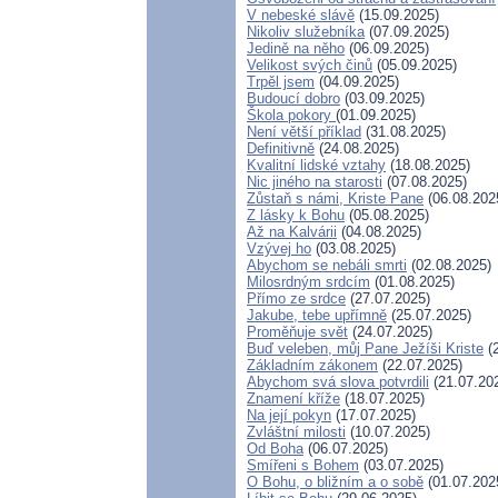
V nebeské slávě
(15.09.2025)
Nikoliv služebníka
(07.09.2025)
Jedině na něho
(06.09.2025)
Velikost svých činů
(05.09.2025)
Trpěl jsem
(04.09.2025)
Budoucí dobro
(03.09.2025)
Škola pokory
(01.09.2025)
Není větší příklad
(31.08.2025)
Definitivně
(24.08.2025)
Kvalitní lidské vztahy
(18.08.2025)
Nic jiného na starosti
(07.08.2025)
Zůstaň s námi, Kriste Pane
(06.08.202
Z lásky k Bohu
(05.08.2025)
Až na Kalvárii
(04.08.2025)
Vzývej ho
(03.08.2025)
Abychom se nebáli smrti
(02.08.2025)
Milosrdným srdcím
(01.08.2025)
Přímo ze srdce
(27.07.2025)
Jakube, tebe upřímně
(25.07.2025)
Proměňuje svět
(24.07.2025)
Buď veleben, můj Pane Ježíši Kriste
(2
Základním zákonem
(22.07.2025)
Abychom svá slova potvrdili
(21.07.20
Znamení kříže
(18.07.2025)
Na její pokyn
(17.07.2025)
Zvláštní milosti
(10.07.2025)
Od Boha
(06.07.2025)
Smířeni s Bohem
(03.07.2025)
O Bohu, o bližním a o sobě
(01.07.202