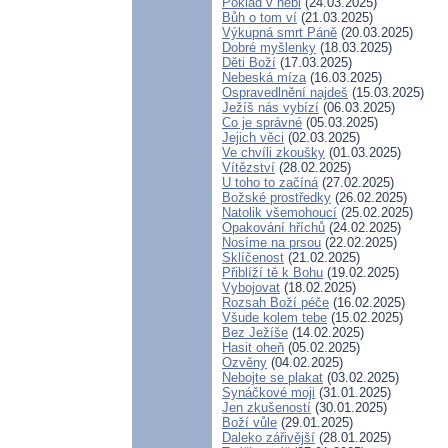
Poklad v nebi
(24.03.2025)
Bůh o tom ví
(21.03.2025)
Výkupná smrt Páně
(20.03.2025)
Dobré myšlenky
(18.03.2025)
Děti Boží
(17.03.2025)
Nebeská míza
(16.03.2025)
Ospravedlnění najdeš
(15.03.2025)
Ježíš nás vybízí
(06.03.2025)
Co je správné
(05.03.2025)
Jejich věci
(02.03.2025)
Ve chvíli zkoušky
(01.03.2025)
Vítězství
(28.02.2025)
U toho to začíná
(27.02.2025)
Božské prostředky
(26.02.2025)
Natolik všemohoucí
(25.02.2025)
Opakování hříchů
(24.02.2025)
Nosíme na prsou
(22.02.2025)
Sklíčenost
(21.02.2025)
Přiblíží tě k Bohu
(19.02.2025)
Vybojovat
(18.02.2025)
Rozsah Boží péče
(16.02.2025)
Všude kolem tebe
(15.02.2025)
Bez Ježíše
(14.02.2025)
Hasit oheň
(05.02.2025)
Ozvěny
(04.02.2025)
Nebojte se plakat
(03.02.2025)
Synáčkové moji
(31.01.2025)
Jen zkušeností
(30.01.2025)
Boží vůle
(29.01.2025)
Daleko zářivější
(28.01.2025)