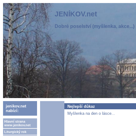
JENÍKOV.net
Dobré poselství (myšlenka, akce...)
jenikov.net
Nejlepší důkaz
nabízí:
Myšlenka na den o lásce...
Hlavní strana
www.jenikov.net
Liturgický rok