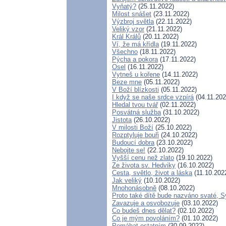
Vyňatý?
(25.11.2022)
Milost snášet
(23.11.2022)
Výzbroj světla
(22.11.2022)
Veliký vzor
(21.11.2022)
Král Králů
(20.11.2022)
Ví, že má křídla
(19.11.2022)
Všechno
(18.11.2022)
Pýcha a pokora
(17.11.2022)
Osel
(16.11.2022)
Vytneš u kořene
(14.11.2022)
Beze mne
(05.11.2022)
V Boží blízkosti
(05.11.2022)
I když se naše srdce vzpírá
(04.11.202
Hledal tvou tvář
(02.11.2022)
Posvátná služba
(31.10.2022)
Jistota
(26.10.2022)
V milosti Boží
(25.10.2022)
Rozptyluje bouři
(24.10.2022)
Budoucí dobra
(23.10.2022)
Nebojte se!
(22.10.2022)
Vyšší cenu než zlato
(19.10.2022)
Ze života sv. Hedviky
(16.10.2022)
Cesta, světlo, život a láska
(11.10.202
Jak veliký
(10.10.2022)
Mnohonásobně
(08.10.2022)
Proto také dítě bude nazváno svaté, 
Zavazuje a osvobozuje
(03.10.2022)
Co budeš dnes dělat?
(02.10.2022)
Co je mým povoláním?
(01.10.2022)
Pomáhat ostatním
(30.09.2022)