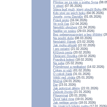
Přimluv se za nás u svého Syna
(08.0
V objetí
(07.05.2026)
Sláva buď muži, který sloužil Bohu
(06
Kdo stojí po jejich boku
(04.05.2026)
Josefe, synu Davidův
(01.05.2026)
Právě proto
(16.04.2026)
Ve svůj čas
(12.04.2026)
Největší ohrožení
(11.04.2026)
Naděje ve spásu
(29.03.2026)
Bez sebeprosazování a bez tříštění
(28
Na poušti duše
(08.03.2026)
Nejslabší článek
(23.02.2026)
Jak mohu přispět
(22.02.2026)
I pro ostatní
(21.02.2026)
Křížová cesta
(20.02.2026)
Obrácení člověka
(19.02.2026)
Pravdivá bolest
(18.02.2026)
Na sebe
(15.02.2026)
Průměrnost a nedbalost
(14.02.2026)
Církev si váží
(01.02.2026)
O cokoli žádá
(31.01.2026)
Větší než ztráta
(25.01.2026)
Možná
(24.01.2026)
Dar
(23.01.2026)
Jak potvrzují dějiny
(22.01.2026)
Způsob života
(21.01.2026)
Připomínat
(20.01.2026)
Zkroť také mne
(19.01.2026)
Jak nejlépe umíte
(18.01.2026)
Ve zmatcích tohoto světa
(17.01.2026)