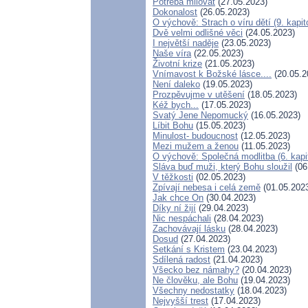
Potřeba milovat
(27.05.2023)
Dokonalost
(26.05.2023)
O výchově: Strach o víru dětí (9. kapit
Dvě velmi odlišné věci
(24.05.2023)
I největší naděje
(23.05.2023)
Naše víra
(22.05.2023)
Životní krize
(21.05.2023)
Vnímavost k Božské lásce....
(20.05.2
Není daleko
(19.05.2023)
Prozpěvujme v utěšení
(18.05.2023)
Kéž bych...
(17.05.2023)
Svatý Jene Nepomucký
(16.05.2023)
Líbit Bohu
(15.05.2023)
Minulost- budoucnost
(12.05.2023)
Mezi mužem a ženou
(11.05.2023)
O výchově: Společná modlitba (6. kapi
Sláva buď muži, který Bohu sloužil
(06
V těžkosti
(02.05.2023)
Zpívají nebesa i celá země
(01.05.202
Jak chce On
(30.04.2023)
Díky ní žijí
(29.04.2023)
Nic nespáchali
(28.04.2023)
Zachovávají lásku
(28.04.2023)
Dosud
(27.04.2023)
Setkání s Kristem
(23.04.2023)
Sdílená radost
(21.04.2023)
Všecko bez námahy?
(20.04.2023)
Ne člověku, ale Bohu
(19.04.2023)
Všechny nedostatky
(18.04.2023)
Nejvyšší trest
(17.04.2023)