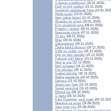
S láskou a trpělivostí
(16.01.2026)
Kteří mi byli svěřeni
(15.01.2026)
Společně následovali Pána
(14.01.202
Hledá osoby
(13.01.2026)
Není jediné řešení
(11.01.2026)
Zkouška se sýrem
(10.01.2026)
Kým skutečně jsme
(09.01.2026)
Porážky i utrpení
(08.01.2026)
Neexistuje chvíle
(07.01.2026)
Tři divy
(06.01.2026)
Mráz
(04.01.2026)
Odpovědnost
(29.12.2025)
Žádná lidská blízkost
(28.12.2025)
Vidět ve světle víry
(26.12.2025)
Dítě se nám narodilo
(25.12.2025)
Pokorné vůči Němu
(23.12.2025)
Není to ona
(22.12.2025)
Není schopen
(16.12.2025)
Pán přichází
(30.11.2025)
Snášet bližního
(30.10.2025)
Matka nepolevila
(24.10.2025)
Definice
(23.10.2025)
Jenom pro Tebe
(22.10.2025)
Stejně nemožné
(15.10.2025)
Dětská hra
(06.10.2025)
O lásku
(05.10.2025)
Když František, muž svatý
(04.10.202
Nebojme se prosit
(29.09.2025)
Jako moje víra
(25.09.2025)
Osvobozeni od strachu a zastrašování