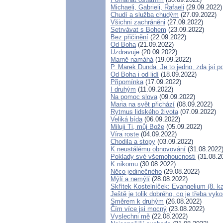
Michaeli, Gabrieli, Rafaeli
(29.09.2022)
Chudí a služba chudým
(27.09.2022)
Všichni zachráněni
(27.09.2022)
Setrvávat s Bohem
(23.09.2022)
Bez přičinění
(22.09.2022)
Od Boha
(21.09.2022)
Uzdravuje
(20.09.2022)
Marně namáhá
(19.09.2022)
P. Marek Dunda: Je to jedno, zda jsi p
Od Boha i od lidí
(18.09.2022)
Připomínka
(17.09.2022)
I druhým
(11.09.2022)
Na pomoc slova
(09.09.2022)
Maria na svět přichází
(08.09.2022)
Rytmus lidského života
(07.09.2022)
Veliká bída
(06.09.2022)
Miluji Ti, můj Bože
(05.09.2022)
Víra roste
(04.09.2022)
Chodila a stopy
(03.09.2022)
K neustálému obnovování
(31.08.2022
Poklady své všemohoucnosti
(31.08.2
K nikomu
(30.08.2022)
Něco jedinečného
(29.08.2022)
Mýlí a nemýlí
(28.08.2022)
Skřítek Kostelníček: Evangelium (8. ka
Ještě je tolik dobrého, co je třeba vyk
Směrem k druhým
(26.08.2022)
Čím více jsi mocný
(23.08.2022)
Vyslechni mě
(22.08.2022)