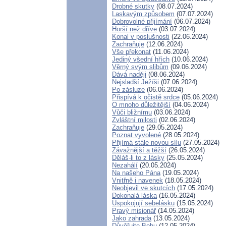
Drobné skutky
(08.07.2024)
Laskavým způsobem
(07.07.2024)
Dobrovolné přijímání
(06.07.2024)
Horší než dříve
(03.07.2024)
Konal v poslušnosti
(22.06.2024)
Zachraňuje
(12.06.2024)
Vše překonat
(11.06.2024)
Jediný všední hřích
(10.06.2024)
Věrný svým slibům
(09.06.2024)
Dává naději
(08.06.2024)
Nejsladší Ježíši
(07.06.2024)
Po zásluze
(06.06.2024)
Přispívá k očistě srdce
(05.06.2024)
O mnoho důležitější
(04.06.2024)
Vůči bližnímu
(03.06.2024)
Zvláštní milosti
(02.06.2024)
Zachraňuje
(29.05.2024)
Poznat vyvolené
(28.05.2024)
Přijímá stále novou sílu
(27.05.2024)
Závažnější a těžší
(26.05.2024)
Děláš-li to z lásky
(25.05.2024)
Nezahálí
(20.05.2024)
Na našeho Pána
(19.05.2024)
Vnitřně i navenek
(18.05.2024)
Neobjevil ve skutcích
(17.05.2024)
Dokonalá láska
(16.05.2024)
Uspokojují sebelásku
(15.05.2024)
Pravý misionář
(14.05.2024)
Jako zahrada
(13.05.2024)
Důvěřujte Bohu
(12.05.2024)