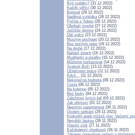
Byli svědky?
(31.12.2022)
Každý věřící
(30.12.2022)
Bojovat
(29.12.2022)
Nadějná vyhlídka
(28.12.2022)
Počítá s Tebou
(28.12.2022)
Obohatí mnohé
(27.12.2022)
Ježíšův domov
(24.12.2022)
Dát srdce
(23.12.2022)
Musíme pochopit
(20.12.2022)
Bez pochyb nebe
(18.12.2022)
Na druhé
(17.12.2022)
Nahání strach
(16.12.2022)
Mudrlanty a pisálky
(15.12.2022)
Můžeme rozkazovat
(14.12.2022)
Svatost Boží
(13.12.2022)
Užitečnost práce
(12.12.2022)
Když...
(11.12.2022)
Nekonečná hodnota
(09.12.2022)
Cesta
(06.12.2022)
Na kolenou
(05.12.2022)
Bez lásky
(04.12.2022)
Záležitost jiných lidí
(03.12.2022)
Jak přemoci
(01.12.2022)
Nesmím zapomenout
(30.11.2022)
Osobní setkání
(29.11.2022)
Krokodýl aneb můžeš růst: Večerní zpy
Největší láskou
(28.11.2022)
Vlastní zisk
(27.11.2022)
Každodenní všedností
(26.11.2022)
Zdrojem opravdové radosti a blaženost