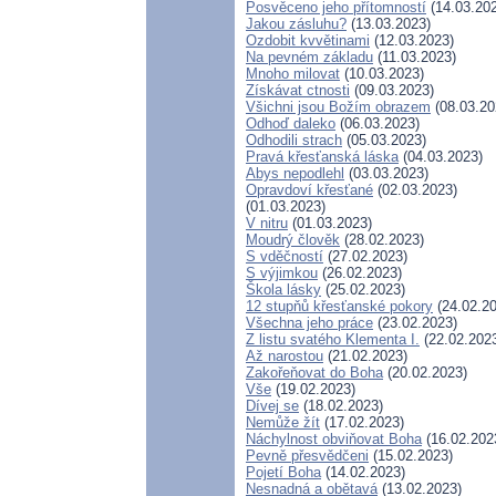
Posvěceno jeho přítomností
(14.03.20
Jakou zásluhu?
(13.03.2023)
Ozdobit kvvětinami
(12.03.2023)
Na pevném základu
(11.03.2023)
Mnoho milovat
(10.03.2023)
Získávat ctnosti
(09.03.2023)
Všichni jsou Božím obrazem
(08.03.20
Odhoď daleko
(06.03.2023)
Odhodili strach
(05.03.2023)
Pravá křesťanská láska
(04.03.2023)
Abys nepodlehl
(03.03.2023)
Opravdoví křesťané
(02.03.2023)
(01.03.2023)
V nitru
(01.03.2023)
Moudrý člověk
(28.02.2023)
S vděčností
(27.02.2023)
S výjimkou
(26.02.2023)
Škola lásky
(25.02.2023)
12 stupňů křesťanské pokory
(24.02.20
Všechna jeho práce
(23.02.2023)
Z listu svatého Klementa I.
(22.02.202
Až narostou
(21.02.2023)
Zakořeňovat do Boha
(20.02.2023)
Vše
(19.02.2023)
Dívej se
(18.02.2023)
Nemůže žít
(17.02.2023)
Náchylnost obviňovat Boha
(16.02.202
Pevně přesvědčeni
(15.02.2023)
Pojetí Boha
(14.02.2023)
Nesnadná a obětavá
(13.02.2023)