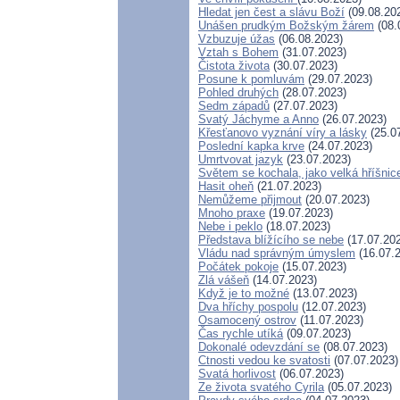
Hledat jen čest a slávu Boží
(09.08.20
Unášen prudkým Božským žárem
(08.
Vzbuzuje úžas
(06.08.2023)
Vztah s Bohem
(31.07.2023)
Čistota života
(30.07.2023)
Posune k pomluvám
(29.07.2023)
Pohled druhých
(28.07.2023)
Sedm západů
(27.07.2023)
Svatý Jáchyme a Anno
(26.07.2023)
Křesťanovo vyznání víry a lásky
(25.0
Poslední kapka krve
(24.07.2023)
Umrtvovat jazyk
(23.07.2023)
Světem se kochala, jako velká hříšnic
Hasit oheň
(21.07.2023)
Nemůžeme přijmout
(20.07.2023)
Mnoho praxe
(19.07.2023)
Nebe i peklo
(18.07.2023)
Představa blížícího se nebe
(17.07.20
Vládu nad správným úmyslem
(16.07.
Počátek pokoje
(15.07.2023)
Zlá vášeň
(14.07.2023)
Když je to možné
(13.07.2023)
Dva hříchy pospolu
(12.07.2023)
Osamocený ostrov
(11.07.2023)
Čas rychle utíká
(09.07.2023)
Dokonalé odevzdání se
(08.07.2023)
Ctnosti vedou ke svatosti
(07.07.2023)
Svatá horlivost
(06.07.2023)
Ze života svatého Cyrila
(05.07.2023)