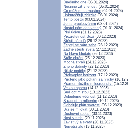
Dnešního dne
(06.01.2024)
Nečinně žít v lenosti
(05.01.2024)
Co můžeme a musíme
(04.01.2024)
Uskutečňují zblízka
(03.01.2024)
Tento postoj
(03.01.2024)
Jen s proplouváním
(02.01.2024)
Nastal nám den veselý
(01.01.2024)
Plní údivu
(31.12.2023)
Prozřetelnost Boží
(30.12.2023)
Štěstí národů
(29.12.2023)
Zeptej se sám sebe
(28.12.2023)
Žádné štěstí světa
(27.12.2023)
Na hlavu bludaře
(26.12.2023)
Stále chrání
(25.12.2023)
Mocná zbraň
(24.12.2023)
Z jeho dobroty
(22.12.2023)
Nikdy nedělej
(21.12.2023)
Překvapivý horizont
(17.12.2023)
Přičteno jako pokání za hříchy
(16.12.
Pramen Božího milosrdenství
(15.12.2
Velkou oporou
(14.12.2023)
Buď optimistou
(13.12.2023)
Dobudeme věčnost
(11.12.2023)
S radostí a mlčením
(10.12.2023)
Odhaluje plán svatosti
(05.12.2023)
Učí se milovat
(30.11.2023)
Duchovní radost
(30.11.2023)
Nosí v srdci
(29.11.2023)
Závistivý a svatý
(20.11.2023)
Největší zlo
(19.11.2023)