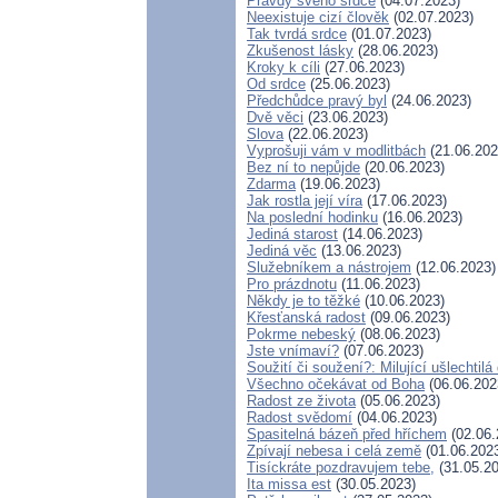
Pravdy svého srdce
(04.07.2023)
Neexistuje cizí člověk
(02.07.2023)
Tak tvrdá srdce
(01.07.2023)
Zkušenost lásky
(28.06.2023)
Kroky k cíli
(27.06.2023)
Od srdce
(25.06.2023)
Předchůdce pravý byl
(24.06.2023)
Dvě věci
(23.06.2023)
Slova
(22.06.2023)
Vyprošuji vám v modlitbách
(21.06.202
Bez ní to nepůjde
(20.06.2023)
Zdarma
(19.06.2023)
Jak rostla její víra
(17.06.2023)
Na poslední hodinku
(16.06.2023)
Jediná starost
(14.06.2023)
Jediná věc
(13.06.2023)
Služebníkem a nástrojem
(12.06.2023)
Pro prázdnotu
(11.06.2023)
Někdy je to těžké
(10.06.2023)
Křesťanská radost
(09.06.2023)
Pokrme nebeský
(08.06.2023)
Jste vnímaví?
(07.06.2023)
Soužití či soužení?: Milující ušlechtilá
Všechno očekávat od Boha
(06.06.202
Radost ze života
(05.06.2023)
Radost svědomí
(04.06.2023)
Spasitelná bázeň před hříchem
(02.06.
Zpívají nebesa i celá země
(01.06.202
Tisíckráte pozdravujem tebe,
(31.05.20
Ita missa est
(30.05.2023)