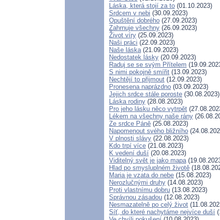
Láska, která stojí za to
(01.10.2023)
Srdcem v nebi
(30.09.2023)
Opuštění dobrého
(27.09.2023)
Zahrnuje všechny
(26.09.2023)
Život víry
(25.09.2023)
Naši práci
(22.09.2023)
Naše láska
(21.09.2023)
Nedostatek lásky
(20.09.2023)
Raduj se se svým Přítelem
(19.09.202
S nimi pokojně smířit
(13.09.2023)
Nechtějí to přijmout
(12.09.2023)
Pronesena naprázdno
(03.09.2023)
Jejich srdce stále poroste
(30.08.2023)
Láska rodiny
(28.08.2023)
Pro jeho lásku něco vytrpět
(27.08.202
Lékem na všechny naše rány
(26.08.2
Ze srdce Páně
(25.08.2023)
Napomenout svého bližního
(24.08.202
V plnosti slávy
(22.08.2023)
Kdo trpí více
(21.08.2023)
K vedení duší
(20.08.2023)
Viditelný svět je jako mapa
(19.08.202
Hlad po smysluplném životě
(18.08.20
Maria je vzata do nebe
(15.08.2023)
Nerozlučnými druhy
(14.08.2023)
Proti vlastnímu dobru
(13.08.2023)
Správnou zásadou
(12.08.2023)
Nesmazatelně po celý život
(11.08.202
Síť, do které nachytáme nejvíce duší
(
Ve chvíli pokušení
(10.08.2023)