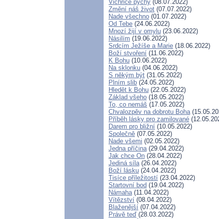
Vichřice pýchy
(08.07.2022)
Změní náš život
(07.07.2022)
Nade všechno
(01.07.2022)
Od Tebe
(24.06.2022)
Mnozí žijí v omylu
(23.06.2022)
Násilím
(19.06.2022)
Srdcím Ježíše a Marie
(18.06.2022)
Boží stvoření
(11.06.2022)
K Bohu
(10.06.2022)
Na sklonku
(04.06.2022)
S někým být
(31.05.2022)
Plním slib
(24.05.2022)
Hledět k Bohu
(22.05.2022)
Základ všeho
(18.05.2022)
To, co nemáš
(17.05.2022)
Chvalozpěv na dobrotu Boha
(15.05.20
Příběh lásky pro zamilované
(12.05.20
Darem pro bližní
(10.05.2022)
Společně
(07.05.2022)
Nade všemi
(02.05.2022)
Jedna příčina
(29.04.2022)
Jak chce On
(28.04.2022)
Jediná síla
(26.04.2022)
Boží lásku
(24.04.2022)
Tisíce příležitostí
(23.04.2022)
Startovní bod
(19.04.2022)
Námaha
(11.04.2022)
Vítězství
(08.04.2022)
Blaženější
(07.04.2022)
Právě teď
(28.03.2022)