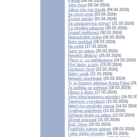
Poklad
(08.04.2024)
Jeho život
(05.04.2024)
Jakou sílu má člověk
(04.04.2024)
Ve chvíli smrti
(03.04.2024)
Životní pokání
(01.04.2024)
Se zavázanýma očima?
(31.03.2024)
Co člověka odrazuje
(30.03.2024)
Stupeň trpělivosti
(30.03.2024)
Nejpoučnější kniha
(29.03.2024)
Bohu podobal
(28.03.2024)
Na světě
(27.03.2024)
Sami se sebou
(26.03.2024)
Největší dědictví
(25.03.2024)
Přece ví, co potřebujeme
(24.03.2024)
Plný lásky a úcty
(23.03.2024)
Duchovní život
(22.03.2024)
Dobrý voják
(21.03.2024)
Nejlepší prostředek
(20.03.2024)
Ty jsi šťastný pěstoun Krista Pána
(19
Je potřeba se sehnout
(18.03.2024)
Obrací k Bohu
(17.03.2024)
Věrni křesťanskému povolání
(16.03.2
Tajemství vytrvalosti
(15.03.2024)
Nebyl mu umožněn návrat
(14.03.2024
Vyplňuje prázdnotu
(13.03.2024)
Strhávat druhé za sebou
(12.03.2024)
Účinně pracovat
(11.03.2024)
Boží Slovo
(10.03.2024)
Prubířský kámen pokory
(09.03.2024)
I přes těžké zkoušky
(08.03.2024)