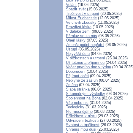
Líbit se Bohu
(29.06.2025)
Volání
(19.06.2025)
Spatřit svět
(15.06.2025)
Trpělivost v utrpení
(20.05.2025)
Milost Eucharistie
(12.05.2025)
Ve chvíli zkoušky
(11.05.2025)
Pravdivá láska
(10.05.2025)
V daleké zemi
(09.05.2025)
Přimluv se za nás
(08.05.2025)
Oheň lásky
(07.05.2025)
Zmenši počet nepřátel
(06.05.2025)
Ustup!
(05.05.2025)
Nejvyšší úctu
(04.05.2025)
V těžkostech a utrpení
(25.04.2025)
Užitečnou a příjemnou
(24.04.2025)
Večer prvního dne v týdnu
(20.04.2025
Doporučení
(10.04.2025)
Přijímat oběti
(09.04.2025)
Neplyne ze zásluh
(08.04.2025)
Změna
(07.04.2025)
Slabá stránka
(06.04.2025)
S konečnými výsledky
(03.04.2025)
Spolehnout na Boha
(02.04.2025)
Vše nebo nic
(01.04.2025)
Teologicky
(31.03.2025)
Nic mocnějšího
(30.03.2025)
Příležitost k růstu
(29.03.2025)
Odvrácení těžkostí
(27.03.2025)
Svatost a trpělivost
(26.03.2025)
Chráníš mou duši
(25.03.2025)