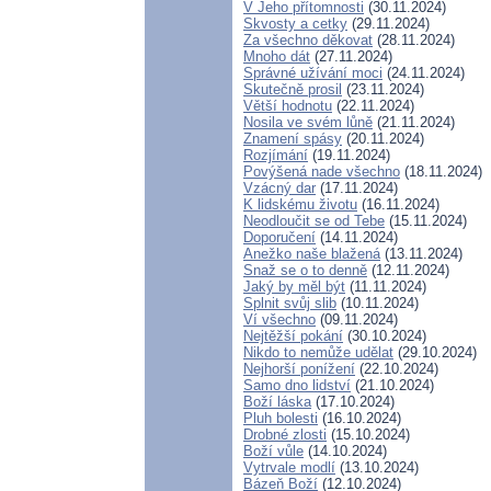
V Jeho přítomnosti
(30.11.2024)
Skvosty a cetky
(29.11.2024)
Za všechno děkovat
(28.11.2024)
Mnoho dát
(27.11.2024)
Správné užívání moci
(24.11.2024)
Skutečně prosil
(23.11.2024)
Větší hodnotu
(22.11.2024)
Nosila ve svém lůně
(21.11.2024)
Znamení spásy
(20.11.2024)
Rozjímání
(19.11.2024)
Povýšená nade všechno
(18.11.2024)
Vzácný dar
(17.11.2024)
K lidskému životu
(16.11.2024)
Neodloučit se od Tebe
(15.11.2024)
Doporučení
(14.11.2024)
Anežko naše blažená
(13.11.2024)
Snaž se o to denně
(12.11.2024)
Jaký by měl být
(11.11.2024)
Splnit svůj slib
(10.11.2024)
Ví všechno
(09.11.2024)
Nejtěžší pokání
(30.10.2024)
Nikdo to nemůže udělat
(29.10.2024)
Nejhorší ponížení
(22.10.2024)
Samo dno lidství
(21.10.2024)
Boží láska
(17.10.2024)
Pluh bolesti
(16.10.2024)
Drobné zlosti
(15.10.2024)
Boží vůle
(14.10.2024)
Vytrvale modlí
(13.10.2024)
Bázeň Boží
(12.10.2024)