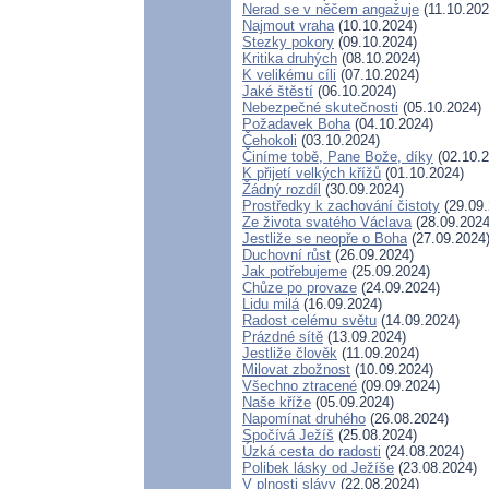
Nerad se v něčem angažuje
(11.10.202
Najmout vraha
(10.10.2024)
Stezky pokory
(09.10.2024)
Kritika druhých
(08.10.2024)
K velikému cíli
(07.10.2024)
Jaké štěstí
(06.10.2024)
Nebezpečné skutečnosti
(05.10.2024)
Požadavek Boha
(04.10.2024)
Čehokoli
(03.10.2024)
Činíme tobě, Pane Bože, díky
(02.10.2
K přijetí velkých křížů
(01.10.2024)
Žádný rozdíl
(30.09.2024)
Prostředky k zachování čistoty
(29.09.
Ze života svatého Václava
(28.09.2024
Jestliže se neopře o Boha
(27.09.2024
Duchovní růst
(26.09.2024)
Jak potřebujeme
(25.09.2024)
Chůze po provaze
(24.09.2024)
Lidu milá
(16.09.2024)
Radost celému světu
(14.09.2024)
Prázdné sítě
(13.09.2024)
Jestliže člověk
(11.09.2024)
Milovat zbožnost
(10.09.2024)
Všechno ztracené
(09.09.2024)
Naše kříže
(05.09.2024)
Napomínat druhého
(26.08.2024)
Spočívá Ježíš
(25.08.2024)
Úzká cesta do radosti
(24.08.2024)
Polibek lásky od Ježíše
(23.08.2024)
V plnosti slávy
(22.08.2024)