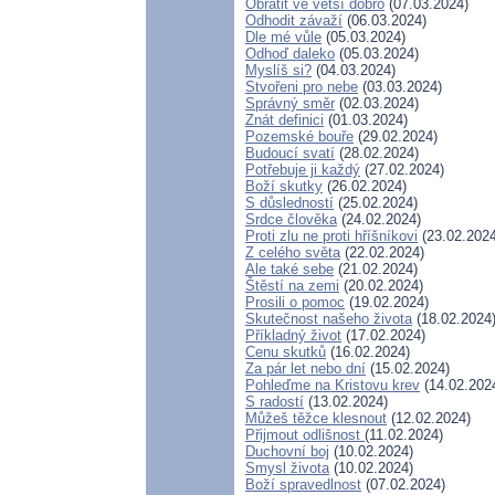
Obrátit ve větší dobro
(07.03.2024)
Odhodit závaží
(06.03.2024)
Dle mé vůle
(05.03.2024)
Odhoď daleko
(05.03.2024)
Myslíš si?
(04.03.2024)
Stvořeni pro nebe
(03.03.2024)
Správný směr
(02.03.2024)
Znát definici
(01.03.2024)
Pozemské bouře
(29.02.2024)
Budoucí svatí
(28.02.2024)
Potřebuje ji každý
(27.02.2024)
Boží skutky
(26.02.2024)
S důsledností
(25.02.2024)
Srdce člověka
(24.02.2024)
Proti zlu ne proti hříšníkovi
(23.02.2024
Z celého světa
(22.02.2024)
Ale také sebe
(21.02.2024)
Štěstí na zemi
(20.02.2024)
Prosili o pomoc
(19.02.2024)
Skutečnost našeho života
(18.02.2024
Příkladný život
(17.02.2024)
Cenu skutků
(16.02.2024)
Za pár let nebo dní
(15.02.2024)
Pohleďme na Kristovu krev
(14.02.202
S radostí
(13.02.2024)
Můžeš těžce klesnout
(12.02.2024)
Přijmout odlišnost
(11.02.2024)
Duchovní boj
(10.02.2024)
Smysl života
(10.02.2024)
Boží spravedlnost
(07.02.2024)