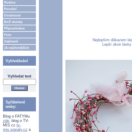
Rodina
Pozvání
Osobnosti
Boží doteky
Připomínáme
Foto
Nejlepším důkazem lásk
Zajímavé
Lepší úkon lásky 
15 nejčtenějších
Vyhledávání
Vyhledat text
Spřátelené
weby:
Blog o FATYMu
zde
, blog o TV-
MIS.cz
tv-
mis.signaly.cz
a