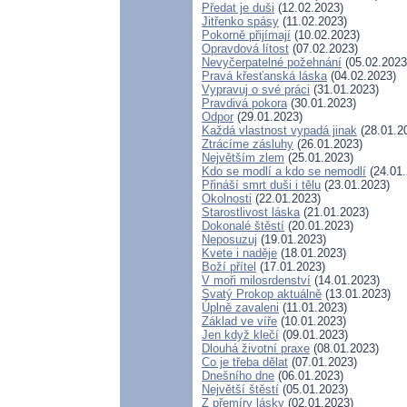
Předat je duši
(12.02.2023)
Jitřenko spásy
(11.02.2023)
Pokorně přijímají
(10.02.2023)
Opravdová lítost
(07.02.2023)
Nevyčerpatelné požehnání
(05.02.2023
Pravá křesťanská láska
(04.02.2023)
Vypravuj o své práci
(31.01.2023)
Pravdivá pokora
(30.01.2023)
Odpor
(29.01.2023)
Každá vlastnost vypadá jinak
(28.01.2
Ztrácíme zásluhy
(26.01.2023)
Největším zlem
(25.01.2023)
Kdo se modlí a kdo se nemodlí
(24.01.
Přináší smrt duši i tělu
(23.01.2023)
Okolnosti
(22.01.2023)
Starostlivost láska
(21.01.2023)
Dokonalé štěstí
(20.01.2023)
Neposuzuj
(19.01.2023)
Kvete i naděje
(18.01.2023)
Boží přítel
(17.01.2023)
V moři milosrdenství
(14.01.2023)
Svatý Prokop aktuálně
(13.01.2023)
Úplně zavaleni
(11.01.2023)
Základ ve víře
(10.01.2023)
Jen když klečí
(09.01.2023)
Dlouhá životní praxe
(08.01.2023)
Co je třeba dělat
(07.01.2023)
Dnešního dne
(06.01.2023)
Největší štěstí
(05.01.2023)
Z přemíry lásky
(02.01.2023)