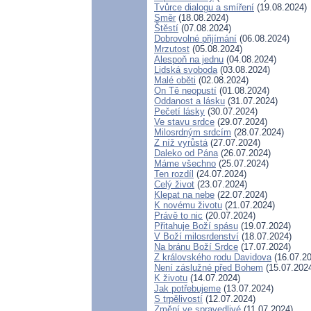
Tvůrce dialogu a smíření
(19.08.2024)
Směr
(18.08.2024)
Štěstí
(07.08.2024)
Dobrovolné přijímání
(06.08.2024)
Mrzutost
(05.08.2024)
Alespoň na jednu
(04.08.2024)
Lidská svoboda
(03.08.2024)
Malé oběti
(02.08.2024)
On Tě neopustí
(01.08.2024)
Oddanost a lásku
(31.07.2024)
Pečetí lásky
(30.07.2024)
Ve stavu srdce
(29.07.2024)
Milosrdným srdcím
(28.07.2024)
Z níž vyrůstá
(27.07.2024)
Daleko od Pána
(26.07.2024)
Máme všechno
(25.07.2024)
Ten rozdíl
(24.07.2024)
Celý život
(23.07.2024)
Klepat na nebe
(22.07.2024)
K novému životu
(21.07.2024)
Právě to nic
(20.07.2024)
Přitahuje Boží spásu
(19.07.2024)
V Boží milosrdenství
(18.07.2024)
Na bránu Boží Srdce
(17.07.2024)
Z královského rodu Davidova
(16.07.20
Není záslužné před Bohem
(15.07.202
K životu
(14.07.2024)
Jak potřebujeme
(13.07.2024)
S trpělivostí
(12.07.2024)
Změní ve spravedlivé
(11.07.2024)