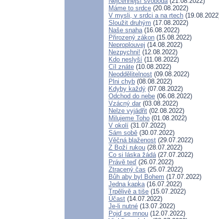
Nejcennější svoboda
(21.08.2022)
Máme to srdce
(20.08.2022)
V mysli, v srdci a na rtech
(19.08.2022
Sloužit druhým
(17.08.2022)
Naše snaha
(16.08.2022)
Přirozený zákon
(15.08.2022)
Neproplouvej
(14.08.2022)
Nezpychni!
(12.08.2022)
Kdo neslyší
(11.08.2022)
Cíl znáte
(10.08.2022)
Neoddělitelnost
(09.08.2022)
Plni chyb
(08.08.2022)
Kdyby každý
(07.08.2022)
Odchod do nebe
(06.08.2022)
Vzácný dar
(03.08.2022)
Nelze vyjádřit
(02.08.2022)
Milujeme Toho
(01.08.2022)
V okolí
(31.07.2022)
Sám sobě
(30.07.2022)
Věčná blaženost
(29.07.2022)
Z Boží rukou
(28.07.2022)
Co si láska žádá
(27.07.2022)
Právě teď
(26.07.2022)
Ztracený čas
(25.07.2022)
Bůh aby byl Bohem
(17.07.2022)
Jedna kapka
(16.07.2022)
Trpělivě a tiše
(15.07.2022)
Účast
(14.07.2022)
Je-li nutné
(13.07.2022)
Pojď se mnou
(12.07.2022)