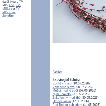
další blog o TV-
MIS
zde
,
TV-
MIS.cz
a
TV-
MIS.com
,
JukeBox
.
Sdílet
Související články:
Suché chrastí
(10.07.2026)
Vznešená slova
(08.07.2026)
Můžeš hodně trpět
(07.06.2026)
Nyní i navěky
(31.05.2026)
Zakořenit v modlitbě
(30.05.2026)
Otcova láska
(17.05.2026)
Pod Božím pohledem
(14.05.2026)