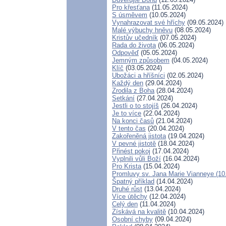
Pro křesťana
(11.05.2024)
S úsměvem
(10.05.2024)
Vynahrazovat své hříchy
(09.05.2024)
Malé výbuchy hněvu
(08.05.2024)
Kristův učedník
(07.05.2024)
Rada do života
(06.05.2024)
Odpověď
(05.05.2024)
Jemným způsobem
(04.05.2024)
Klíč
(03.05.2024)
Ubožáci a hříšníci
(02.05.2024)
Každý den
(29.04.2024)
Zrodila z Boha
(28.04.2024)
Setkání
(27.04.2024)
Jestli o to stojíš
(26.04.2024)
Je to více
(22.04.2024)
Na konci časů
(21.04.2024)
V tento čas
(20.04.2024)
Zakořeněná jistota
(19.04.2024)
V pevné jistotě
(18.04.2024)
Přinést pokoj
(17.04.2024)
Vyplnili vůli Boží
(16.04.2024)
Pro Krista
(15.04.2024)
Promluvy sv. Jana Marie Vianneye (10.
Špatný příklad
(14.04.2024)
Druhé růst
(13.04.2024)
Více útěchy
(12.04.2024)
Celý den
(11.04.2024)
Získává na kvalitě
(10.04.2024)
Osobní chyby
(09.04.2024)