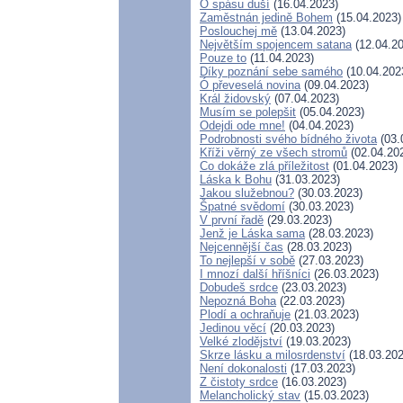
O spásu duší
(16.04.2023)
Zaměstnán jedině Bohem
(15.04.2023)
Poslouchej mě
(13.04.2023)
Největším spojencem satana
(12.04.20
Pouze to
(11.04.2023)
Díky poznání sebe samého
(10.04.202
Ó převeselá novina
(09.04.2023)
Král židovský
(07.04.2023)
Musím se polepšit
(05.04.2023)
Odejdi ode mne!
(04.04.2023)
Podrobnosti svého bídného života
(03.
Kříži věrný ze všech stromů
(02.04.20
Co dokáže zlá příležitost
(01.04.2023)
Láska k Bohu
(31.03.2023)
Jakou služebnou?
(30.03.2023)
Špatné svědomí
(30.03.2023)
V první řadě
(29.03.2023)
Jenž je Láska sama
(28.03.2023)
Nejcennější čas
(28.03.2023)
To nejlepší v sobě
(27.03.2023)
I mnozí další hříšníci
(26.03.2023)
Dobudeš srdce
(23.03.2023)
Nepozná Boha
(22.03.2023)
Plodí a ochraňuje
(21.03.2023)
Jedinou věcí
(20.03.2023)
Velké zlodějství
(19.03.2023)
Skrze lásku a milosrdenství
(18.03.202
Není dokonalosti
(17.03.2023)
Z čistoty srdce
(16.03.2023)
Melancholický stav
(15.03.2023)