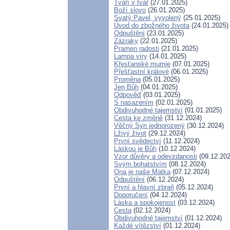
Tváří v tvář
(27.01.2025)
Boží slovo
(26.01.2025)
Svatý Pavel, vyvolený
(25.01.2025)
Úvod do zbožného života
(24.01.2025)
Odpuštění
(23.01.2025)
Zázraky
(22.01.2025)
Pramen radosti
(21.01.2025)
Lampa víry
(14.01.2025)
Křesťanské mumie
(07.01.2025)
Přešťastní králové
(06.01.2025)
Proměna
(05.01.2025)
Jen Bůh
(04.01.2025)
Odpověď
(03.01.2025)
S nasazením
(02.01.2025)
Obdivuhodné tajemství
(01.01.2025)
Cesta ke změně
(31.12.2024)
Věčný Syn jednorozený
(30.12.2024)
Lživý život
(29.12.2024)
První svědectví
(11.12.2024)
Láskou je Bůh
(10.12.2024)
Vzor důvěry a odevzdanosti
(09.12.202
Svým bohatstvím
(08.12.2024)
Ona je naše Matka
(07.12.2024)
Odpuštění
(06.12.2024)
První a hlavní zbraň
(05.12.2024)
Doporučení
(04.12.2024)
Láska a spokojenost
(03.12.2024)
Cesta
(02.12.2024)
Obdivuhodné tajemství
(01.12.2024)
Každé vítězství
(01.12.2024)