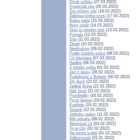
Dívat vzhůru
(27.03.2022)
Vypovídá vše
(20.03.2022)
Šíp vržený vůlí
(18.03.2022)
Ďáblova kniha smrti
(17.03.2022)
Bránu nebe
(15.03.2022)
Nový směr
(14.03.2022)
Stojí to mnoho úsilí
(13.03.2022)
Pomalu
(12.03.2022)
Síla
(11.03.2022)
Zbraň
(10.03.2022)
Nepřispívej
(09.03.2022)
Podle čistého srdce
(08.03.2022)
Cíl křesťana
(07.03.2022)
Naděje
(06.03.2022)
Z tohoto světa
(01.03.2022)
Jen z lásky
(28.02.2022)
Podobnost s Bohem
(26.02.2022)
Zlý duch
(23.02.2022)
Jedině Boha
(22.02.2022)
Náš život
(21.02.2022)
Prostředky
(20.02.2022)
První láskou
(19.02.2022)
Kupředu
(15.02.2022)
Stupně
(12.02.2022)
Jitřenko spásy
(11.02.2022)
Měj odvahu
(09.02.2022)
Neminout cíl
(03.02.2022)
To je On!
(02.02.2022)
Na tomto světě
(01.02.2022)
Velkorysost
(31.01.2022)