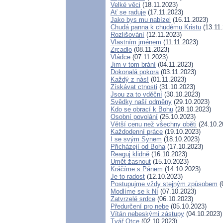
Velké věci
(18.11.2023)
Ať se raduje
(17.11.2023)
Jako bys mu nabízel
(16.11.2023)
Chudá panna k chudému Kristu
(13.11.
Rozlišování
(12.11.2023)
Vlastním jménem
(11.11.2023)
Zrcadlo
(08.11.2023)
Vládce
(07.11.2023)
Jim v tom brání
(04.11.2023)
Dokonalá pokora
(03.11.2023)
Každý z nás!
(01.11.2023)
Získávat ctnosti
(31.10.2023)
Jsou za to vděční
(30.10.2023)
Svědky naší odměny
(29.10.2023)
Kdo se obrací k Bohu
(28.10.2023)
Osobní povolání
(25.10.2023)
Větší cenu než všechny oběti
(24.10.2
Každodenní práce
(19.10.2023)
I se svým Synem
(18.10.2023)
Přicházejí od Boha
(17.10.2023)
Reaguj klidně
(16.10.2023)
Umět žasnout
(15.10.2023)
Kráčíme s Pánem
(14.10.2023)
Je to radost
(12.10.2023)
Postupujme vždy stejným způsobem
(
Modlíme se k Ní
(07.10.2023)
Zatvrzelé srdce
(06.10.2023)
Předurčení pro nebe
(05.10.2023)
Vítán nebeskými zástupy
(04.10.2023)
Tvář Otce
(02.10.2023)