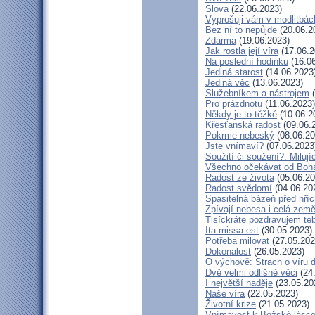
Slova
(22.06.2023)
Vyprošuji vám v modlitbác
Bez ní to nepůjde
(20.06.2
Zdarma
(19.06.2023)
Jak rostla její víra
(17.06.2
Na poslední hodinku
(16.06
Jediná starost
(14.06.2023
Jediná věc
(13.06.2023)
Služebníkem a nástrojem
(
Pro prázdnotu
(11.06.2023)
Někdy je to těžké
(10.06.2
Křesťanská radost
(09.06.
Pokrme nebeský
(08.06.20
Jste vnímaví?
(07.06.2023
Soužití či soužení?: Milují
Všechno očekávat od Boh
Radost ze života
(05.06.20
Radost svědomí
(04.06.20
Spasitelná bázeň před hří
Zpívají nebesa i celá zem
Tisíckráte pozdravujem te
Ita missa est
(30.05.2023)
Potřeba milovat
(27.05.202
Dokonalost
(26.05.2023)
O výchově: Strach o víru dě
Dvě velmi odlišné věci
(24
I největší naděje
(23.05.20
Naše víra
(22.05.2023)
Životní krize
(21.05.2023)
Vnímavost k Božské lásce.