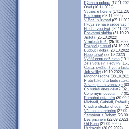
Pýcha a pokora
(17.11.202
Osel
(16.11.2022)
Vytneš u kořene
(14.11.20
Beze mne
(05.11.2022)
V Boží blízkosti
(05.11.202
I když se naše srdce vzpír
Hledal tvou tvář
(02.11.202
Posvátná služba
(31.10.20
Jistota
(26.10.2022)
V milosti Boží
(25.10.2022
Rozptyluje bouři
(24.10.20
Budoucí dobra
(23.10.2022
Nebojte se!
(22.10.2022)
Vyšší cenu než zlato
(19.1
Ze života sv. Hedviky
(16.
Cesta, světlo, život a lásk
Jak veliký
(10.10.2022)
Mnohonásobně
(08.10.202
Proto také dítě bude nazv
Zavazuje a osvobozuje
(03
Co budeš dnes dělat?
(02.
Co je mým povoláním?
(01
Pomáhat ostatním
(30.09.
Michaeli, Gabrieli, Rafaeli
(
Chudí a služba chudým
(27
Všichni zachráněni
(27.09.
Setrvávat s Bohem
(23.09
Bez přičinění
(22.09.2022)
Od Boha
(21.09.2022)
Uzdravuje
(20.09.2022)