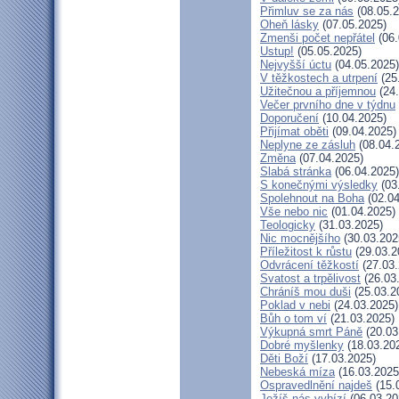
Přimluv se za nás
(08.05.2
Oheň lásky
(07.05.2025)
Zmenši počet nepřátel
(06.
Ustup!
(05.05.2025)
Nejvyšší úctu
(04.05.2025)
V těžkostech a utrpení
(25
Užitečnou a příjemnou
(24.
Večer prvního dne v týdnu
Doporučení
(10.04.2025)
Přijímat oběti
(09.04.2025)
Neplyne ze zásluh
(08.04.
Změna
(07.04.2025)
Slabá stránka
(06.04.2025)
S konečnými výsledky
(03
Spolehnout na Boha
(02.04
Vše nebo nic
(01.04.2025)
Teologicky
(31.03.2025)
Nic mocnějšího
(30.03.202
Příležitost k růstu
(29.03.2
Odvrácení těžkostí
(27.03.
Svatost a trpělivost
(26.03
Chráníš mou duši
(25.03.2
Poklad v nebi
(24.03.2025)
Bůh o tom ví
(21.03.2025)
Výkupná smrt Páně
(20.03
Dobré myšlenky
(18.03.20
Děti Boží
(17.03.2025)
Nebeská míza
(16.03.2025
Ospravedlnění najdeš
(15.
Ježíš nás vybízí
(06.03.20