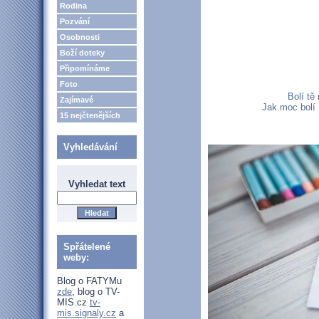
Rodina
Pozvání
Osobnosti
Boží doteky
Připomínáme
Foto
Bolí tě
Zajímavé
Jak moc bolí 
15 nejčtenějších
Vyhledávání
Vyhledat text
Spřátelené
weby:
Blog o FATYMu
zde
, blog o TV-
MIS.cz
tv-
mis.signaly.cz
a