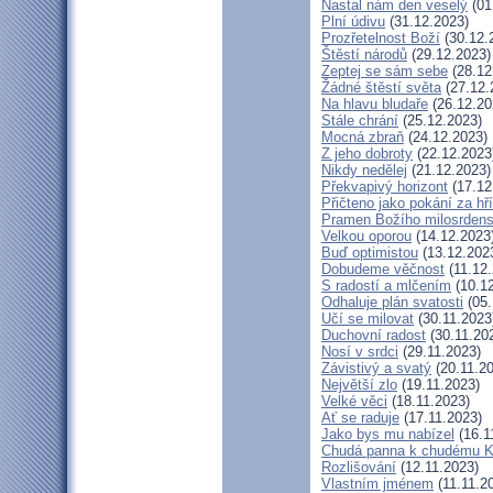
Nastal nám den veselý
(01
Plní údivu
(31.12.2023)
Prozřetelnost Boží
(30.12.
Štěstí národů
(29.12.2023)
Zeptej se sám sebe
(28.12
Žádné štěstí světa
(27.12.
Na hlavu bludaře
(26.12.20
Stále chrání
(25.12.2023)
Mocná zbraň
(24.12.2023)
Z jeho dobroty
(22.12.2023
Nikdy nedělej
(21.12.2023)
Překvapivý horizont
(17.12
Přičteno jako pokání za hř
Pramen Božího milosrdens
Velkou oporou
(14.12.2023
Buď optimistou
(13.12.202
Dobudeme věčnost
(11.12.
S radostí a mlčením
(10.12
Odhaluje plán svatosti
(05.
Učí se milovat
(30.11.2023
Duchovní radost
(30.11.20
Nosí v srdci
(29.11.2023)
Závistivý a svatý
(20.11.2
Největší zlo
(19.11.2023)
Velké věci
(18.11.2023)
Ať se raduje
(17.11.2023)
Jako bys mu nabízel
(16.1
Chudá panna k chudému Kr
Rozlišování
(12.11.2023)
Vlastním jménem
(11.11.2