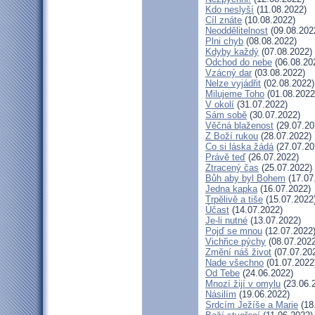
Kdo neslyší
(11.08.2022)
Cíl znáte
(10.08.2022)
Neoddělitelnost
(09.08.202
Plni chyb
(08.08.2022)
Kdyby každý
(07.08.2022)
Odchod do nebe
(06.08.20
Vzácný dar
(03.08.2022)
Nelze vyjádřit
(02.08.2022)
Milujeme Toho
(01.08.2022
V okolí
(31.07.2022)
Sám sobě
(30.07.2022)
Věčná blaženost
(29.07.20
Z Boží rukou
(28.07.2022)
Co si láska žádá
(27.07.20
Právě teď
(26.07.2022)
Ztracený čas
(25.07.2022)
Bůh aby byl Bohem
(17.07
Jedna kapka
(16.07.2022)
Trpělivě a tiše
(15.07.2022
Účast
(14.07.2022)
Je-li nutné
(13.07.2022)
Pojď se mnou
(12.07.2022
Vichřice pýchy
(08.07.2022
Změní náš život
(07.07.20
Nade všechno
(01.07.2022
Od Tebe
(24.06.2022)
Mnozí žijí v omylu
(23.06.
Násilím
(19.06.2022)
Srdcím Ježíše a Marie
(18