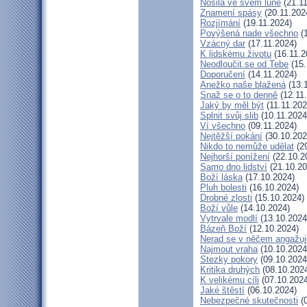
Nosila ve svém lůně
(21.11
Znamení spásy
(20.11.202
Rozjímání
(19.11.2024)
Povýšená nade všechno
(1
Vzácný dar
(17.11.2024)
K lidskému životu
(16.11.2
Neodloučit se od Tebe
(15.
Doporučení
(14.11.2024)
Anežko naše blažená
(13.
Snaž se o to denně
(12.11
Jaký by měl být
(11.11.202
Splnit svůj slib
(10.11.2024
Ví všechno
(09.11.2024)
Nejtěžší pokání
(30.10.202
Nikdo to nemůže udělat
(29
Nejhorší ponížení
(22.10.2
Samo dno lidství
(21.10.20
Boží láska
(17.10.2024)
Pluh bolesti
(16.10.2024)
Drobné zlosti
(15.10.2024)
Boží vůle
(14.10.2024)
Vytrvale modlí
(13.10.2024
Bázeň Boží
(12.10.2024)
Nerad se v něčem angažuj
Najmout vraha
(10.10.2024
Stezky pokory
(09.10.2024
Kritika druhých
(08.10.202
K velikému cíli
(07.10.2024
Jaké štěstí
(06.10.2024)
Nebezpečné skutečnosti
(0