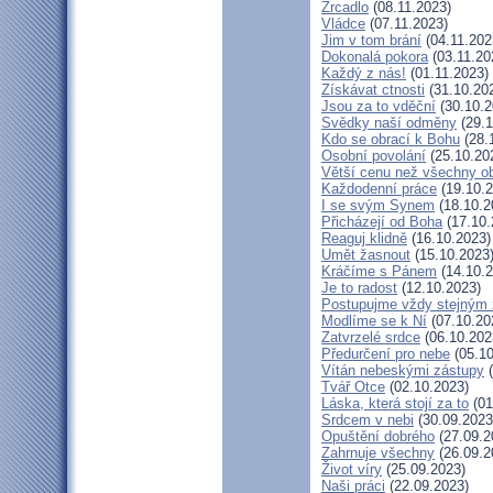
Zrcadlo
(08.11.2023)
Vládce
(07.11.2023)
Jim v tom brání
(04.11.202
Dokonalá pokora
(03.11.20
Každý z nás!
(01.11.2023)
Získávat ctnosti
(31.10.20
Jsou za to vděční
(30.10.2
Svědky naší odměny
(29.1
Kdo se obrací k Bohu
(28.
Osobní povolání
(25.10.20
Větší cenu než všechny ob
Každodenní práce
(19.10.2
I se svým Synem
(18.10.2
Přicházejí od Boha
(17.10.
Reaguj klidně
(16.10.2023)
Umět žasnout
(15.10.2023
Kráčíme s Pánem
(14.10.2
Je to radost
(12.10.2023)
Postupujme vždy stejným
Modlíme se k Ní
(07.10.20
Zatvrzelé srdce
(06.10.202
Předurčení pro nebe
(05.10
Vítán nebeskými zástupy
(
Tvář Otce
(02.10.2023)
Láska, která stojí za to
(01
Srdcem v nebi
(30.09.2023
Opuštění dobrého
(27.09.2
Zahrnuje všechny
(26.09.2
Život víry
(25.09.2023)
Naši práci
(22.09.2023)