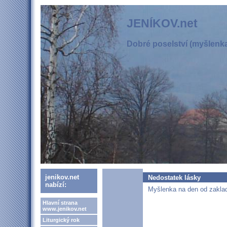
JENÍKOV.net
Dobré poselství (myšlenka,
jenikov.net
Nedostatek lásky
nabízí:
Myšlenka na den od zaklad
Hlavní strana
www.jenikov.net
Liturgický rok