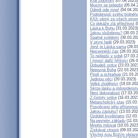
Král židovský
(07.04.2023)
Musím se polepšit
(05.04.
Odejdi ode mne!
(04.04.20
Podrobnosti svého bídného
Kříži věrný ze všech stro
Co dokáže zlá příležitost
(
Láska k Bohu
(31.03.2023)
Jakou služebnou?
(30.03.2
Špatné svědomí
(30.03.20
V první řadě
(29.03.2023)
Jenž je Láska sama
(28.03
Nejcennější čas
(28.03.20
To nejlepší v sobě
(27.03.
I mnozí další hříšníci
(26.0
Dobudeš srdce
(23.03.202
Nepozná Boha
(22.03.2023
Plodí a ochraňuje
(21.03.2
Jedinou věcí
(20.03.2023)
Velké zlodějství
(19.03.202
Skrze lásku a milosrdenstv
Není dokonalosti
(17.03.20
Z čistoty srdce
(16.03.202
Melancholický stav
(15.03
Posvěceno jeho přítomnos
Jakou zásluhu?
(13.03.202
Ozdobit kvvětinami
(12.03
Na pevném základu
(11.03
Mnoho milovat
(10.03.2023
Získávat ctnosti
(09.03.20
Všichni jsou Božím obraz