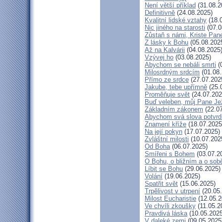
Není větší příklad
(31.08.2
Definitivně
(24.08.2025)
Kvalitní lidské vztahy
(18.
Nic jiného na starosti
(07.0
Zůstaň s námi, Kriste Pan
Z lásky k Bohu
(05.08.202
Až na Kalvárii
(04.08.2025
Vzývej ho
(03.08.2025)
Abychom se nebáli smrti
(
Milosrdným srdcím
(01.08.
Přímo ze srdce
(27.07.202
Jakube, tebe upřímně
(25.
Proměňuje svět
(24.07.202
Buď veleben, můj Pane Jež
Základním zákonem
(22.07
Abychom svá slova potvrdi
Znamení kříže
(18.07.2025
Na její pokyn
(17.07.2025)
Zvláštní milosti
(10.07.202
Od Boha
(06.07.2025)
Smířeni s Bohem
(03.07.2
O Bohu, o bližním a o sob
Líbit se Bohu
(29.06.2025)
Volání
(19.06.2025)
Spatřit svět
(15.06.2025)
Trpělivost v utrpení
(20.05
Milost Eucharistie
(12.05.2
Ve chvíli zkoušky
(11.05.2
Pravdivá láska
(10.05.2025
V daleké zemi
(09.05.2025