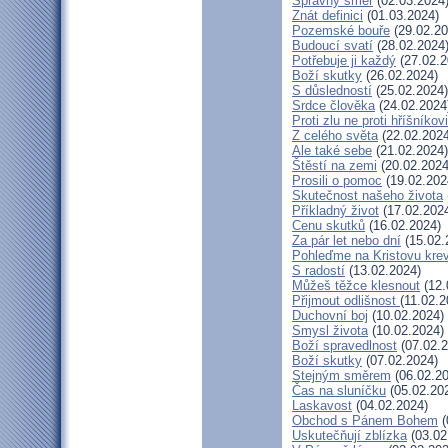
Správný směr
(02.03.2024
Znát definici
(01.03.2024)
Pozemské bouře
(29.02.20
Budoucí svatí
(28.02.2024
Potřebuje ji každý
(27.02.2
Boží skutky
(26.02.2024)
S důsledností
(25.02.2024)
Srdce člověka
(24.02.2024
Proti zlu ne proti hříšníkovi
Z celého světa
(22.02.2024
Ale také sebe
(21.02.2024)
Štěstí na zemi
(20.02.2024
Prosili o pomoc
(19.02.202
Skutečnost našeho života
Příkladný život
(17.02.202
Cenu skutků
(16.02.2024)
Za pár let nebo dní
(15.02.
Pohleďme na Kristovu kre
S radostí
(13.02.2024)
Můžeš těžce klesnout
(12.
Přijmout odlišnost
(11.02.2
Duchovní boj
(10.02.2024)
Smysl života
(10.02.2024)
Boží spravedlnost
(07.02.2
Boží skutky
(07.02.2024)
Stejným směrem
(06.02.20
Čas na sluníčku
(05.02.20
Laskavost
(04.02.2024)
Obchod s Pánem Bohem
(
Uskutečňují zblízka
(03.02