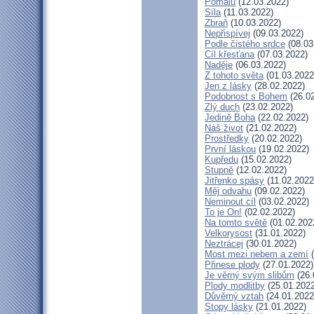
Pomalu
(12.03.2022)
Síla
(11.03.2022)
Zbraň
(10.03.2022)
Nepřispívej
(09.03.2022)
Podle čistého srdce
(08.03
Cíl křesťana
(07.03.2022)
Naděje
(06.03.2022)
Z tohoto světa
(01.03.2022
Jen z lásky
(28.02.2022)
Podobnost s Bohem
(26.02
Zlý duch
(23.02.2022)
Jedině Boha
(22.02.2022)
Náš život
(21.02.2022)
Prostředky
(20.02.2022)
První láskou
(19.02.2022)
Kupředu
(15.02.2022)
Stupně
(12.02.2022)
Jitřenko spásy
(11.02.2022
Měj odvahu
(09.02.2022)
Neminout cíl
(03.02.2022)
To je On!
(02.02.2022)
Na tomto světě
(01.02.202
Velkorysost
(31.01.2022)
Neztrácej
(30.01.2022)
Most mezi nebem a zemí
(
Přinese plody
(27.01.2022)
Je věrný svým slibům
(26.
Plody modlitby
(25.01.2022
Důvěrný vztah
(24.01.2022
Stopy lásky
(21.01.2022)