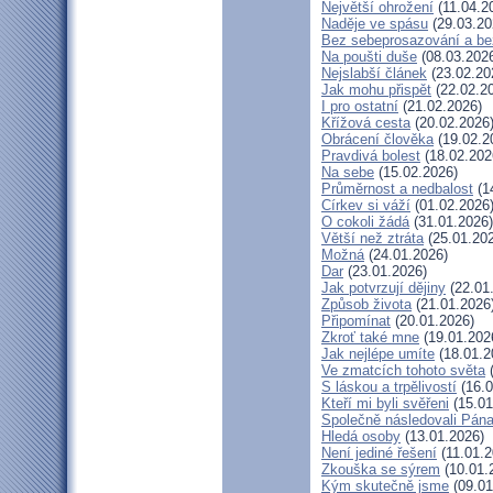
Největší ohrožení
(11.04.2
Naděje ve spásu
(29.03.20
Bez sebeprosazování a bez
Na poušti duše
(08.03.202
Nejslabší článek
(23.02.20
Jak mohu přispět
(22.02.2
I pro ostatní
(21.02.2026)
Křížová cesta
(20.02.2026
Obrácení člověka
(19.02.2
Pravdivá bolest
(18.02.202
Na sebe
(15.02.2026)
Průměrnost a nedbalost
(1
Církev si váží
(01.02.2026
O cokoli žádá
(31.01.2026)
Větší než ztráta
(25.01.20
Možná
(24.01.2026)
Dar
(23.01.2026)
Jak potvrzují dějiny
(22.01
Způsob života
(21.01.2026
Připomínat
(20.01.2026)
Zkroť také mne
(19.01.202
Jak nejlépe umíte
(18.01.2
Ve zmatcích tohoto světa
(
S láskou a trpělivostí
(16.0
Kteří mi byli svěřeni
(15.01
Společně následovali Pán
Hledá osoby
(13.01.2026)
Není jediné řešení
(11.01.2
Zkouška se sýrem
(10.01.
Kým skutečně jsme
(09.01