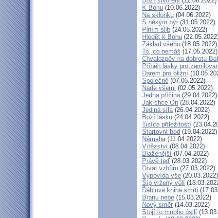
Boží stvoření
(11.06.2022)
K Bohu
(10.06.2022)
Na sklonku
(04.06.2022)
S někým být
(31.05.2022)
Plním slib
(24.05.2022)
Hledět k Bohu
(22.05.2022
Základ všeho
(18.05.2022)
To, co nemáš
(17.05.2022)
Chvalozpěv na dobrotu Bo
Příběh lásky pro zamilova
Darem pro bližní
(10.05.20
Společně
(07.05.2022)
Nade všemi
(02.05.2022)
Jedna příčina
(29.04.2022)
Jak chce On
(28.04.2022)
Jediná síla
(26.04.2022)
Boží lásku
(24.04.2022)
Tisíce příležitostí
(23.04.2
Startovní bod
(19.04.2022)
Námaha
(11.04.2022)
Vítězství
(08.04.2022)
Blaženější
(07.04.2022)
Právě teď
(28.03.2022)
Dívat vzhůru
(27.03.2022)
Vypovídá vše
(20.03.2022)
Šíp vržený vůlí
(18.03.202
Ďáblova kniha smrti
(17.03
Bránu nebe
(15.03.2022)
Nový směr
(14.03.2022)
Stojí to mnoho úsilí
(13.03