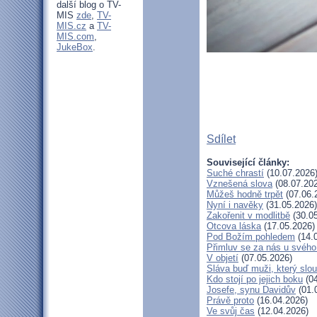
další blog o TV-
MIS
zde
,
TV-
MIS.cz
a
TV-
MIS.com
,
JukeBox
.
Sdílet
Související články:
Suché chrastí
(10.07.2026
Vznešená slova
(08.07.20
Můžeš hodně trpět
(07.06.
Nyní i navěky
(31.05.2026)
Zakořenit v modlitbě
(30.05
Otcova láska
(17.05.2026)
Pod Božím pohledem
(14.
Přimluv se za nás u svéh
V objetí
(07.05.2026)
Sláva buď muži, který slou
Kdo stojí po jejich boku
(04
Josefe, synu Davidův
(01.
Právě proto
(16.04.2026)
Ve svůj čas
(12.04.2026)