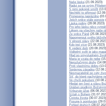
Naše láska
(21.09.2023)
Raduj se se svým Přítele
S nimi pokojně smířit
(13.0
Nechtějí to přijmout
(12.09
Pronesena naprázdno
(03.
Jejich srdce stále poroste
(
Láska rodiny
(28.08.2023)
Pro jeho lásku něco vytrpě
Lékem na všechny naše r
Ze srdce Páně
(25.08.2023
Napomenout svého bližníh
V plnosti slávy
(22.08.2023
Kdo trpí více
(21.08.2023)
K vedení duší
(20.08.2023
Viditelný svět je jako map
Hlad po smysluplném živo
Maria je vzata do nebe
(15
Nerozlučnými druhy
(14.08
Proti vlastnímu dobru
(13.0
Správnou zásadou
(12.08.
Nesmazatelně po celý živo
Síť, do které nachytáme ne
Ve chvíli pokušení
(10.08.
Hledat jen čest a slávu Bo
Unášen prudkým Božským
Vzbuzuje úžas
(06.08.2023
Vztah s Bohem
(31.07.202
Čistota života
(30.07.2023)
Posune k pomluvám
(29.0
Pohled druhých
(28.07.202