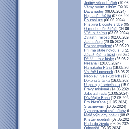
Jediný všední hřích
(10.06
Věrný svým slibům
(09.06
Dává naději
(08.06.2024)
Nejsladší Ježíši
(07.06.20
Po zásluze
(06.06.2024)
Přispívá k očistě srdce
(05
O mnoho důležitější
(04.06
Vůči bližnímu
(03.06.2024)
Zvláštní milosti
(02.06.202
Zachraňuje
(29.05.2024)
Poznat vyvolené
(28.05.20
Přijímá stále novou sílu
(27
Závažnější a těžší
(26.05.
Děláš-li to z lásky
(25.05.2
Nezahálí
(20.05.2024)
Na našeho Pána
(19.05.20
Vnitřně i navenek
(18.05.2
Neobjevil ve skutcích
(17.
Dokonalá láska
(16.05.202
Uspokojují sebelásku
(15.0
Pravý misionář
(14.05.202
Jako zahrada
(13.05.2024)
Důvěřujte Bohu
(12.05.202
Pro křesťana
(11.05.2024)
S úsměvem
(10.05.2024)
Vynahrazovat své hříchy
(
Malé výbuchy hněvu
(08.0
Kristův učedník
(07.05.202
Rada do života
(06.05.202
Odpověď
(05.05.2024)