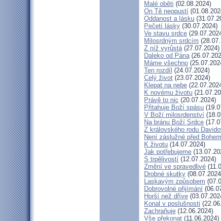
Malé oběti
(02.08.2024)
On Tě neopustí
(01.08.202
Oddanost a lásku
(31.07.2
Pečetí lásky
(30.07.2024)
Ve stavu srdce
(29.07.202
Milosrdným srdcím
(28.07.
Z níž vyrůstá
(27.07.2024)
Daleko od Pána
(26.07.202
Máme všechno
(25.07.202
Ten rozdíl
(24.07.2024)
Celý život
(23.07.2024)
Klepat na nebe
(22.07.202
K novému životu
(21.07.20
Právě to nic
(20.07.2024)
Přitahuje Boží spásu
(19.0
V Boží milosrdenství
(18.0
Na bránu Boží Srdce
(17.0
Z královského rodu David
Není záslužné před Bohe
K životu
(14.07.2024)
Jak potřebujeme
(13.07.20
S trpělivostí
(12.07.2024)
Změní ve spravedlivé
(11.
Drobné skutky
(08.07.2024
Laskavým způsobem
(07.0
Dobrovolné přijímání
(06.0
Horší než dříve
(03.07.202
Konal v poslušnosti
(22.06
Zachraňuje
(12.06.2024)
Vše překonat
(11.06.2024)