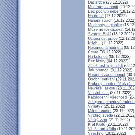
Dát srdce
(23.12.2022)
Musíme pochopit
(20.12.2
Bez pochyb nebe
(18.12.2
Na druhé
(17.12.2022)
Nahání strach
(16.12.2022
Mudrlanty a pisálky
(15.12
Můžeme rozkazovat
(14.12
Svatost Boží
(13.12.2022)
Užitečnost práce
(12.12.20
Když...
(11.12.2022)
Nekonečná hodnota
(09.12
Cesta
(06.12.2022)
Na kolenou
(05.12.2022)
Bez lásky
(04.12.2022)
Záležitost jiných lidí
(03.12
Jak přemoci
(01.12.2022)
Nesmím zapomenout
(30.1
Osobní setkání
(29.11.202
Krokodýl aneb můžeš růst:
Největší láskou
(28.11.202
Vlastní zisk
(27.11.2022)
Každodenní všedností
(26.
Zdrojem opravdové radosti 
Vyňatý?
(25.11.2022)
Milost snášet
(23.11.2022)
Výzbroj světla
(22.11.2022
Veliký vzor
(21.11.2022)
Král Králů
(20.11.2022)
Ví, že má křídla
(19.11.202
Všechno
(18.11.2022)