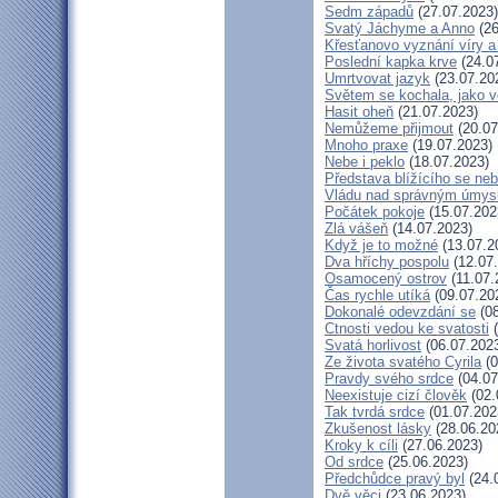
Sedm západů
(27.07.2023)
Svatý Jáchyme a Anno
(26
Křesťanovo vyznání víry a
Poslední kapka krve
(24.0
Umrtvovat jazyk
(23.07.20
Světem se kochala, jako v
Hasit oheň
(21.07.2023)
Nemůžeme přijmout
(20.07
Mnoho praxe
(19.07.2023)
Nebe i peklo
(18.07.2023)
Představa blížícího se ne
Vládu nad správným úmys
Počátek pokoje
(15.07.202
Zlá vášeň
(14.07.2023)
Když je to možné
(13.07.2
Dva hříchy pospolu
(12.07
Osamocený ostrov
(11.07.
Čas rychle utíká
(09.07.20
Dokonalé odevzdání se
(08
Ctnosti vedou ke svatosti
(
Svatá horlivost
(06.07.202
Ze života svatého Cyrila
(0
Pravdy svého srdce
(04.07
Neexistuje cizí člověk
(02.
Tak tvrdá srdce
(01.07.202
Zkušenost lásky
(28.06.20
Kroky k cíli
(27.06.2023)
Od srdce
(25.06.2023)
Předchůdce pravý byl
(24.
Dvě věci
(23.06.2023)