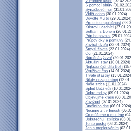
V Pánově lásce
(02.02.202
S pomocí shůry
(01.02.202
Synáčkové moji
(31.01.20
Vidět dobro
(30.01.2024)
Dovolte Mu to
(29.01.2024
Pro celou společnost
(28.0
Kristovi učedníci
(27.01.20
Setkání s Bohem
(26.01.2
Pán ho povolal
(25.01.2024
Průpovídky a pomluvy
(24.
Zavírat dveře
(23.01.2024)
Smysl života
(22.01.2024)
Oči
(21.01.2024)
Náročná výzva!
(20.01.202
Aktuální stav
(16.01.2024)
Nejkrásnější díla Boží
(15.
Využívat čas
(14.01.2024)
Trvale šťastný
(13.01.2024
Nikdy nezapomínej
(12.01.
Naše srdce
(11.01.2024)
Splnit Boží vůli
(10.01.202
Dobro rodiny
(09.01.2024)
Objevujme krásu
(08.01.20
Zavržení
(07.01.2024)
Dnešního dne
(06.01.2024)
Nečinně žít v lenosti
(05.0
Co můžeme a musíme
(04
Uskutečňují zblízka
(03.01
Tento postoj
(03.01.2024)
Jen s proplouváním
(02.01