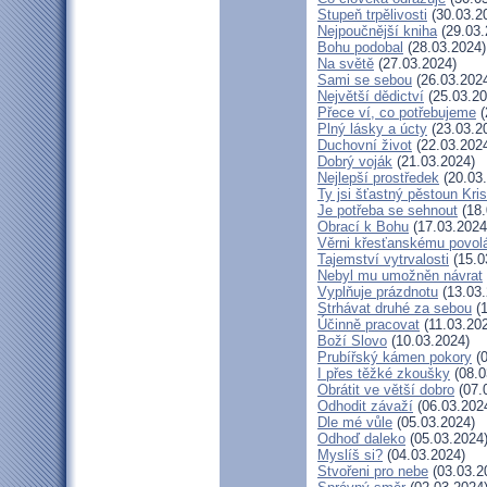
Stupeň trpělivosti
(30.03.2
Nejpoučnější kniha
(29.03.
Bohu podobal
(28.03.2024)
Na světě
(27.03.2024)
Sami se sebou
(26.03.202
Největší dědictví
(25.03.20
Přece ví, co potřebujeme
(
Plný lásky a úcty
(23.03.2
Duchovní život
(22.03.202
Dobrý voják
(21.03.2024)
Nejlepší prostředek
(20.03
Ty jsi šťastný pěstoun Kri
Je potřeba se sehnout
(18.
Obrací k Bohu
(17.03.2024
Věrni křesťanskému povol
Tajemství vytrvalosti
(15.0
Nebyl mu umožněn návrat
Vyplňuje prázdnotu
(13.03.
Strhávat druhé za sebou
(1
Účinně pracovat
(11.03.20
Boží Slovo
(10.03.2024)
Prubířský kámen pokory
(0
I přes těžké zkoušky
(08.0
Obrátit ve větší dobro
(07.
Odhodit závaží
(06.03.202
Dle mé vůle
(05.03.2024)
Odhoď daleko
(05.03.2024
Myslíš si?
(04.03.2024)
Stvořeni pro nebe
(03.03.2