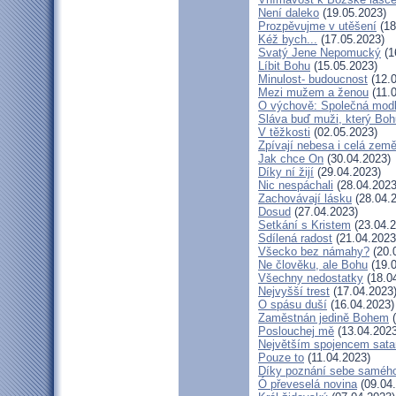
Není daleko
(19.05.2023)
Prozpěvujme v utěšení
(18
Kéž bych...
(17.05.2023)
Svatý Jene Nepomucký
(1
Líbit Bohu
(15.05.2023)
Minulost- budoucnost
(12.0
Mezi mužem a ženou
(11.
O výchově: Společná modlit
Sláva buď muži, který Bohu
V těžkosti
(02.05.2023)
Zpívají nebesa i celá zem
Jak chce On
(30.04.2023)
Díky ní žijí
(29.04.2023)
Nic nespáchali
(28.04.2023
Zachovávají lásku
(28.04.
Dosud
(27.04.2023)
Setkání s Kristem
(23.04.2
Sdílená radost
(21.04.2023
Všecko bez námahy?
(20.
Ne člověku, ale Bohu
(19.0
Všechny nedostatky
(18.0
Nejvyšší trest
(17.04.2023
O spásu duší
(16.04.2023)
Zaměstnán jedině Bohem
(
Poslouchej mě
(13.04.2023
Největším spojencem sata
Pouze to
(11.04.2023)
Díky poznání sebe saméh
Ó převeselá novina
(09.04