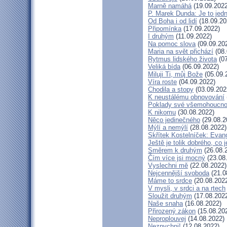
Marně namáhá
(19.09.2022
P. Marek Dunda: Je to jedn
Od Boha i od lidí
(18.09.20
Připomínka
(17.09.2022)
I druhým
(11.09.2022)
Na pomoc slova
(09.09.20
Maria na svět přichází
(08.
Rytmus lidského života
(07
Veliká bída
(06.09.2022)
Miluji Ti, můj Bože
(05.09.
Víra roste
(04.09.2022)
Chodila a stopy
(03.09.202
K neustálému obnovování
Poklady své všemohoucno
K nikomu
(30.08.2022)
Něco jedinečného
(29.08.2
Mýlí a nemýlí
(28.08.2022)
Skřítek Kostelníček: Evang
Ještě je tolik dobrého, co 
Směrem k druhým
(26.08.
Čím více jsi mocný
(23.08
Vyslechni mě
(22.08.2022)
Nejcennější svoboda
(21.0
Máme to srdce
(20.08.202
V mysli, v srdci a na rtech
Sloužit druhým
(17.08.202
Naše snaha
(16.08.2022)
Přirozený zákon
(15.08.20
Neproplouvej
(14.08.2022)
Nezpychni!
(12.08.2022)