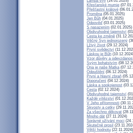
Lampa víry
(14.01.2025)
Křesťanské mumie
(07.01.
Přešťastní králové
(06.01.
Proměna
(05.01.2025)
Jen Bůh
(04.01.2025)
Odpověď
(03.01.2025)
S nasazením
(02.01.2025)
Obdivuhodné tajemství
(01
Cesta ke změně
(31.12.20
Věčný Syn jednorozený
(3
Lživý život
(29.12.2024)
První svědectví
(11.12.202
Láskou je Bůh
(10.12.2024
Vzor důvěry a odevzdanost
Svým bohatstvím
(08.12.2
Ona je naše Matka
(07.12.
Odpuštění
(06.12.2024)
První a hlavní zbraň
(05.12
Doporučení
(04.12.2024)
Láska a spokojenost
(03.1
Cesta
(02.12.2024)
Obdivuhodné tajemství
(01
Každé vítězství
(01.12.202
V Jeho přítomnosti
(30.11.
Skvosty a cetky
(29.11.20
Za všechno děkovat
(28.11
Mnoho dát
(27.11.2024)
Správné užívání moci
(24.
Skutečně prosil
(23.11.202
Větší hodnotu
(22.11.2024)