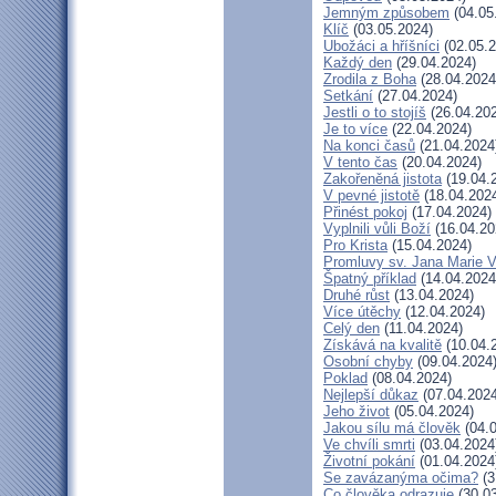
Jemným způsobem
(04.05
Klíč
(03.05.2024)
Ubožáci a hříšníci
(02.05.2
Každý den
(29.04.2024)
Zrodila z Boha
(28.04.2024
Setkání
(27.04.2024)
Jestli o to stojíš
(26.04.20
Je to více
(22.04.2024)
Na konci časů
(21.04.2024
V tento čas
(20.04.2024)
Zakořeněná jistota
(19.04.
V pevné jistotě
(18.04.202
Přinést pokoj
(17.04.2024)
Vyplnili vůli Boží
(16.04.20
Pro Krista
(15.04.2024)
Promluvy sv. Jana Marie Vi
Špatný příklad
(14.04.2024
Druhé růst
(13.04.2024)
Více útěchy
(12.04.2024)
Celý den
(11.04.2024)
Získává na kvalitě
(10.04.
Osobní chyby
(09.04.2024
Poklad
(08.04.2024)
Nejlepší důkaz
(07.04.2024
Jeho život
(05.04.2024)
Jakou sílu má člověk
(04.0
Ve chvíli smrti
(03.04.2024
Životní pokání
(01.04.2024
Se zavázanýma očima?
(3
Co člověka odrazuje
(30.03