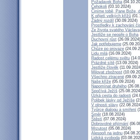
Požadavek Boha
(04.10.20
Čehokoli
(03.10.2024)
Činíme tobě, Pane Bože, 
K přijetí velkých křížů
(01.
Žádný rozdíl
(30.09.2024)
Prostředky k zachování či
Ze života svatého Václava
Jestliže se neopře o Boha
Duchovní růst
(26.09.2024
Jak potřebujeme
(25.09.20
Chůze po provaze
(24.09.2
Lidu milá
(16.09.2024)
Radost celému světu
(14.0
Prázdné sítě
(13.09.2024)
Jestliže člověk
(11.09.2024
Milovat zbožnost
(10.09.20
Všechno ztracené
(09.09.2
Naše kříže
(05.09.2024)
Napomínat druhého
(26.08
Spočívá Ježíš
(25.08.2024
Úzká cesta do radosti
(24.
Polibek lásky od Ježíše
(2
V plnosti slávy
(22.08.2024
Tvůrce dialogu a smíření
(
Směr
(18.08.2024)
Štěstí
(07.08.2024)
Dobrovolné přijímání
(06.0
Mrzutost
(05.08.2024)
Alespoň na jednu
(04.08.2
Lidská svoboda
(03.08.202