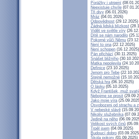
Porážky i utrpení
(08.01.20
Neexistuje chvíle
(07.01.2
Tři divy
(06.01.2026)
Mráz
(04.01.2026)
Odpovědnost
(29.12.2025)
Žádná lidská blízkost
(28.1
Vidět ve světle víry
(26.12
Dítě se nám narodilo
(25.1
Pokorné vůči Němu
(23.12
Není to ona
(22.12.2025)
Není schopen
(16.12.2025)
Pán přichází
(30.11.2025)
Snášet bližního
(30.10.202
Matka nepolevila
(24.10.20
Definice
(23.10.2025)
Jenom pro Tebe
(22.10.20
Stejně nemožné
(15.10.20
Dětská hra
(06.10.2025)
O lásku
(05.10.2025)
Když František, muž svat
Nebojme se prosit
(29.09.2
Jako moje víra
(25.09.2025
Osvobozeni od strachu a z
V nebeské slávě
(15.09.20
Nikoliv služebníka
(07.09.
Jedině na něho
(06.09.202
Velikost svých činů
(05.09
Trpěl jsem
(04.09.2025)
Budoucí dobro
(03.09.2025
Škola pokory
(01.09.2025)