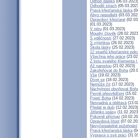
Odhoď daleko
(06.03.2023
Odhodili strach
(05.03.202
Pravá křesťanská láska
(0
Abys nepodlehl
(03.03.202
Opravdoví křesťané
(02.03
(01.03.2023)
V nitru
(01.03.2023)
Moudrý člověk
(28.02.2023
S vděčností
(27.02.2023)
S výjimkou
(26.02.2023)
Škola lásky
(25.02.2023)
12 stupňů křesťanské pok
Všechna jeho práce
(23.02
Z listu svatého Klementa I
Až narostou
(21.02.2023)
Zakořeňovat do Boha
(20.0
Vše
(19.02.2023)
Dívej se
(18.02.2023)
Nemůže žít
(17.02.2023)
Náchylnost obviňovat Boh
Pevně přesvědčeni
(15.02.
Pojetí Boha
(14.02.2023)
Nesnadná a obětavá
(13.0
Předat je duši
(12.02.2023)
Jitřenko spásy
(11.02.2023
Pokorně přijímají
(10.02.20
Opravdová lítost
(07.02.20
Nevyčerpatelné požehnání
Pravá křesťanská láska
(0
Vypravuj o své práci
(31.0