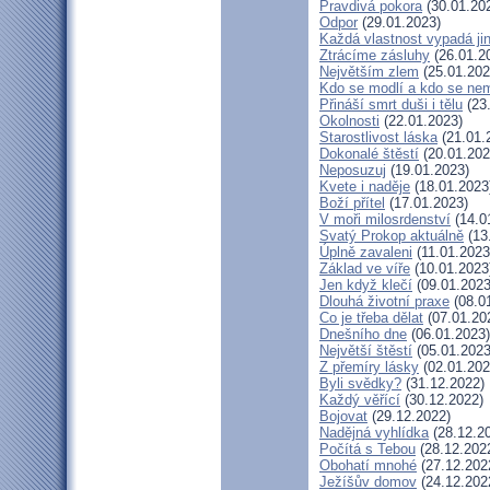
Pravdivá pokora
(30.01.20
Odpor
(29.01.2023)
Každá vlastnost vypadá ji
Ztrácíme zásluhy
(26.01.2
Největším zlem
(25.01.202
Kdo se modlí a kdo se ne
Přináší smrt duši i tělu
(23
Okolnosti
(22.01.2023)
Starostlivost láska
(21.01.
Dokonalé štěstí
(20.01.202
Neposuzuj
(19.01.2023)
Kvete i naděje
(18.01.2023
Boží přítel
(17.01.2023)
V moři milosrdenství
(14.0
Svatý Prokop aktuálně
(13
Úplně zavaleni
(11.01.2023
Základ ve víře
(10.01.2023
Jen když klečí
(09.01.2023
Dlouhá životní praxe
(08.0
Co je třeba dělat
(07.01.20
Dnešního dne
(06.01.2023)
Největší štěstí
(05.01.2023
Z přemíry lásky
(02.01.202
Byli svědky?
(31.12.2022)
Každý věřící
(30.12.2022)
Bojovat
(29.12.2022)
Nadějná vyhlídka
(28.12.2
Počítá s Tebou
(28.12.202
Obohatí mnohé
(27.12.202
Ježíšův domov
(24.12.202