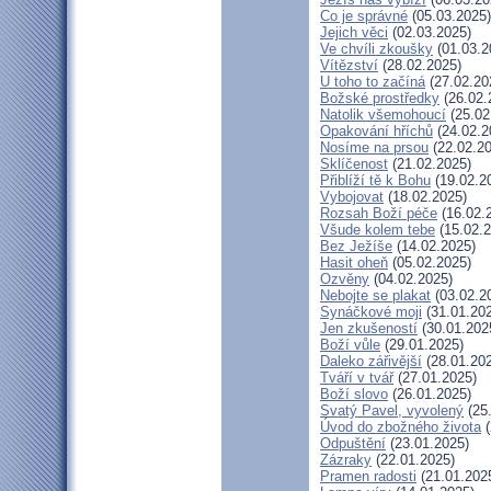
Co je správné
(05.03.2025)
Jejich věci
(02.03.2025)
Ve chvíli zkoušky
(01.03.2
Vítězství
(28.02.2025)
U toho to začíná
(27.02.20
Božské prostředky
(26.02.
Natolik všemohoucí
(25.02
Opakování hříchů
(24.02.2
Nosíme na prsou
(22.02.20
Sklíčenost
(21.02.2025)
Přiblíží tě k Bohu
(19.02.2
Vybojovat
(18.02.2025)
Rozsah Boží péče
(16.02.
Všude kolem tebe
(15.02.2
Bez Ježíše
(14.02.2025)
Hasit oheň
(05.02.2025)
Ozvěny
(04.02.2025)
Nebojte se plakat
(03.02.2
Synáčkové moji
(31.01.20
Jen zkušeností
(30.01.202
Boží vůle
(29.01.2025)
Daleko zářivější
(28.01.20
Tváří v tvář
(27.01.2025)
Boží slovo
(26.01.2025)
Svatý Pavel, vyvolený
(25
Úvod do zbožného života
(
Odpuštění
(23.01.2025)
Zázraky
(22.01.2025)
Pramen radosti
(21.01.202