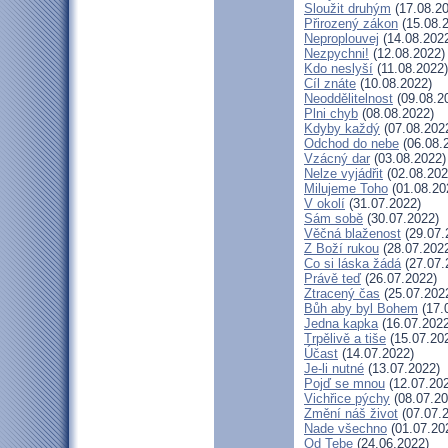
Sloužit druhým
(17.08.20
Přirozený zákon
(15.08.
Neproplouvej
(14.08.202
Nezpychni!
(12.08.2022)
Kdo neslyší
(11.08.2022)
Cíl znáte
(10.08.2022)
Neoddělitelnost
(09.08.2
Plni chyb
(08.08.2022)
Kdyby každý
(07.08.202
Odchod do nebe
(06.08.
Vzácný dar
(03.08.2022)
Nelze vyjádřit
(02.08.202
Milujeme Toho
(01.08.20
V okolí
(31.07.2022)
Sám sobě
(30.07.2022)
Věčná blaženost
(29.07.
Z Boží rukou
(28.07.202
Co si láska žádá
(27.07.
Právě teď
(26.07.2022)
Ztracený čas
(25.07.202
Bůh aby byl Bohem
(17.
Jedna kapka
(16.07.2022
Trpělivě a tiše
(15.07.20
Účast
(14.07.2022)
Je-li nutné
(13.07.2022)
Pojď se mnou
(12.07.20
Vichřice pýchy
(08.07.20
Změní náš život
(07.07.
Nade všechno
(01.07.20
Od Tebe
(24.06.2022)