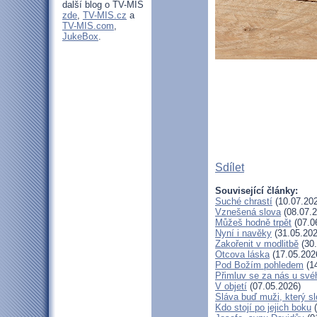
další blog o TV-MIS
zde
,
TV-MIS.cz
a
TV-MIS.com
,
JukeBox
.
Sdílet
Související články:
Suché chrastí
(10.07.20
Vznešená slova
(08.07.2
Můžeš hodně trpět
(07.0
Nyní i navěky
(31.05.202
Zakořenit v modlitbě
(30.
Otcova láska
(17.05.202
Pod Božím pohledem
(14
Přimluv se za nás u sv
V objetí
(07.05.2026)
Sláva buď muži, který sl
Kdo stojí po jejich boku
(