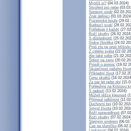
Myslíš si?
(04.03.2024)
Stvořeni pro nebe
(03.03
Správný směr
(02.03.20
Znát definici
(01.03.2024
Pozemské bouře
(29.02.
Budoucí svatí
(28.02.20
Potřebuje ji každý
(27.02
Boží skutky
(26.02.2024
S důsledností
(25.02.202
Srdce člověka
(24.02.20
Proti zlu ne proti hříšník
Z celého světa
(22.02.20
Ale také sebe
(21.02.202
Štěstí na zemi
(20.02.20
Prosili o pomoc
(19.02.2
Skutečnost našeho živo
Příkladný život
(17.02.20
Cenu skutků
(16.02.2024
Za pár let nebo dní
(15.0
Pohleďme na Kristovu k
S radostí
(13.02.2024)
Můžeš těžce klesnout
(1
Přijmout odlišnost
(11.02
Duchovní boj
(10.02.202
Smysl života
(10.02.202
Boží spravedlnost
(07.02
Boží skutky
(07.02.2024
Stejným směrem
(06.02.
Čas na sluníčku
(05.02.
Laskavost
(04.02.2024)