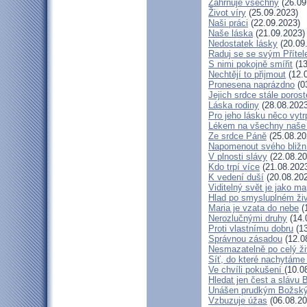
Zahrnuje všechny
(26.09
Život víry
(25.09.2023)
Naši práci
(22.09.2023)
Naše láska
(21.09.2023)
Nedostatek lásky
(20.09
Raduj se se svým Příte
S nimi pokojně smířit
(13
Nechtějí to přijmout
(12.
Pronesena naprázdno
(0
Jejich srdce stále porost
Láska rodiny
(28.08.2023
Pro jeho lásku něco vytr
Lékem na všechny naše
Ze srdce Páně
(25.08.20
Napomenout svého bližn
V plnosti slávy
(22.08.20
Kdo trpí více
(21.08.202
K vedení duší
(20.08.20
Viditelný svět je jako m
Hlad po smysluplném ži
Maria je vzata do nebe
(
Nerozlučnými druhy
(14.
Proti vlastnímu dobru
(13
Správnou zásadou
(12.0
Nesmazatelně po celý ži
Síť, do které nachytáme 
Ve chvíli pokušení
(10.0
Hledat jen čest a slávu 
Unášen prudkým Božsk
Vzbuzuje úžas
(06.08.20