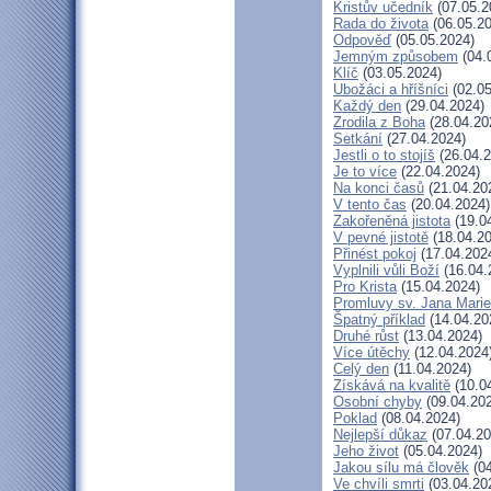
Kristův učedník
(07.05.2
Rada do života
(06.05.20
Odpověď
(05.05.2024)
Jemným způsobem
(04.
Klíč
(03.05.2024)
Ubožáci a hříšníci
(02.05
Každý den
(29.04.2024)
Zrodila z Boha
(28.04.20
Setkání
(27.04.2024)
Jestli o to stojíš
(26.04.2
Je to více
(22.04.2024)
Na konci časů
(21.04.20
V tento čas
(20.04.2024)
Zakořeněná jistota
(19.0
V pevné jistotě
(18.04.20
Přinést pokoj
(17.04.202
Vyplnili vůli Boží
(16.04.
Pro Krista
(15.04.2024)
Promluvy sv. Jana Marie 
Špatný příklad
(14.04.20
Druhé růst
(13.04.2024)
Více útěchy
(12.04.2024
Celý den
(11.04.2024)
Získává na kvalitě
(10.0
Osobní chyby
(09.04.20
Poklad
(08.04.2024)
Nejlepší důkaz
(07.04.20
Jeho život
(05.04.2024)
Jakou sílu má člověk
(04
Ve chvíli smrti
(03.04.20