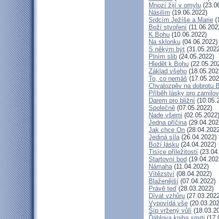
Mnozí žijí v omylu
(23.0
Násilím
(19.06.2022)
Srdcím Ježíše a Marie
(
Boží stvoření
(11.06.202
K Bohu
(10.06.2022)
Na sklonku
(04.06.2022)
S někým být
(31.05.2022
Plním slib
(24.05.2022)
Hledět k Bohu
(22.05.20
Základ všeho
(18.05.202
To, co nemáš
(17.05.202
Chvalozpěv na dobrotu 
Příběh lásky pro zamilo
Darem pro bližní
(10.05.
Společně
(07.05.2022)
Nade všemi
(02.05.2022
Jedna příčina
(29.04.202
Jak chce On
(28.04.2022
Jediná síla
(26.04.2022)
Boží lásku
(24.04.2022)
Tisíce příležitostí
(23.04
Startovní bod
(19.04.202
Námaha
(11.04.2022)
Vítězství
(08.04.2022)
Blaženější
(07.04.2022)
Právě teď
(28.03.2022)
Dívat vzhůru
(27.03.2022
Vypovídá vše
(20.03.202
Šíp vržený vůlí
(18.03.2
Ďáblova kniha smrti
(17.