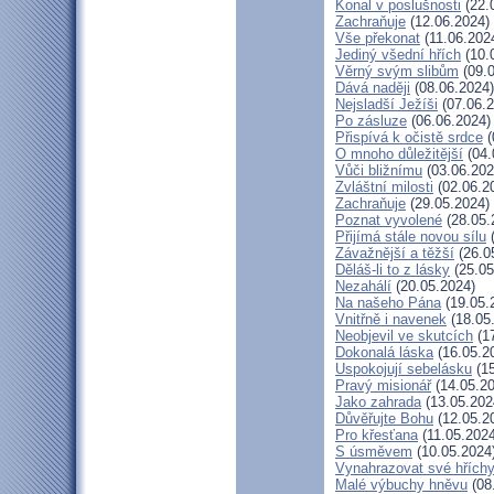
Konal v poslušnosti
(22.
Zachraňuje
(12.06.2024)
Vše překonat
(11.06.202
Jediný všední hřích
(10.
Věrný svým slibům
(09.0
Dává naději
(08.06.2024)
Nejsladší Ježíši
(07.06.2
Po zásluze
(06.06.2024)
Přispívá k očistě srdce
(
O mnoho důležitější
(04.
Vůči bližnímu
(03.06.202
Zvláštní milosti
(02.06.2
Zachraňuje
(29.05.2024)
Poznat vyvolené
(28.05.
Přijímá stále novou sílu
(
Závažnější a těžší
(26.0
Děláš-li to z lásky
(25.05
Nezahálí
(20.05.2024)
Na našeho Pána
(19.05.
Vnitřně i navenek
(18.05
Neobjevil ve skutcích
(17
Dokonalá láska
(16.05.2
Uspokojují sebelásku
(15
Pravý misionář
(14.05.20
Jako zahrada
(13.05.202
Důvěřujte Bohu
(12.05.2
Pro křesťana
(11.05.2024
S úsměvem
(10.05.2024
Vynahrazovat své hřích
Malé výbuchy hněvu
(08