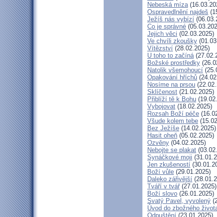
Nebeská míza
(16.03.20
Ospravedlnění najdeš
(1
Ježíš nás vybízí
(06.03.
Co je správné
(05.03.202
Jejich věci
(02.03.2025)
Ve chvíli zkoušky
(01.03
Vítězství
(28.02.2025)
U toho to začíná
(27.02.
Božské prostředky
(26.0
Natolik všemohoucí
(25.
Opakování hříchů
(24.02
Nosíme na prsou
(22.02.
Sklíčenost
(21.02.2025)
Přiblíží tě k Bohu
(19.02
Vybojovat
(18.02.2025)
Rozsah Boží péče
(16.0
Všude kolem tebe
(15.02
Bez Ježíše
(14.02.2025)
Hasit oheň
(05.02.2025)
Ozvěny
(04.02.2025)
Nebojte se plakat
(03.02
Synáčkové moji
(31.01.2
Jen zkušeností
(30.01.2
Boží vůle
(29.01.2025)
Daleko zářivější
(28.01.2
Tváří v tvář
(27.01.2025)
Boží slovo
(26.01.2025)
Svatý Pavel, vyvolený
(2
Úvod do zbožného život
Odpuštění
(23.01.2025)