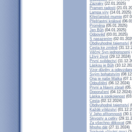
Zázraky
(22.01.2025)
Pramen radosti
(21.01.2
Lampa víry
(14.01.2025)
Křesťanské mumie
(07.0
Přešťastní králové
(06.0
Proměna
(05.01.2025)
Jen Bůh
(04.01.2025)
Odpověď
(03.01.2025)
S nasazením
(02.01.202
Obdivuhodné tajemství
(
Cesta ke změně
(31.12.
Věčný Syn jednorozený
Lživý život
(29.12.2024)
První svědectví
(11.12.2
Láskou je Bůh
(10.12.20
Vzor důvěry a odevzdano
Svým bohatstvím
(08.12
Ona je naše Matka
(07.1
Odpuštění
(06.12.2024)
První a hlavní zbraň
(05.
Doporučení
(04.12.2024)
Láska a spokojenost
(03
Cesta
(02.12.2024)
Obdivuhodné tajemství
(
Každé vítězství
(01.12.2
V Jeho přítomnosti
(30.1
Skvosty a cetky
(29.11.
Za všechno děkovat
(28.
Mnoho dát
(27.11.2024)
Správné užívání moci
(2