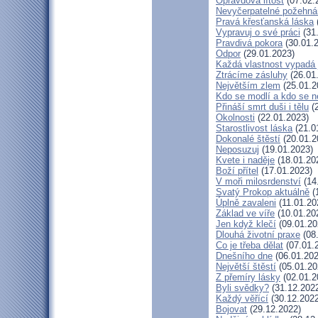
Opravdová lítost
(07.02.
Nevyčerpatelné požehná
Pravá křesťanská láska
Vypravuj o své práci
(31
Pravdivá pokora
(30.01.
Odpor
(29.01.2023)
Každá vlastnost vypadá 
Ztrácíme zásluhy
(26.01
Největším zlem
(25.01.2
Kdo se modlí a kdo se n
Přináší smrt duši i tělu
(2
Okolnosti
(22.01.2023)
Starostlivost láska
(21.0
Dokonalé štěstí
(20.01.2
Neposuzuj
(19.01.2023)
Kvete i naděje
(18.01.20
Boží přítel
(17.01.2023)
V moři milosrdenství
(14
Svatý Prokop aktuálně
(
Úplně zavaleni
(11.01.20
Základ ve víře
(10.01.20
Jen když klečí
(09.01.20
Dlouhá životní praxe
(08
Co je třeba dělat
(07.01.
Dnešního dne
(06.01.202
Největší štěstí
(05.01.20
Z přemíry lásky
(02.01.2
Byli svědky?
(31.12.202
Každý věřící
(30.12.2022
Bojovat
(29.12.2022)