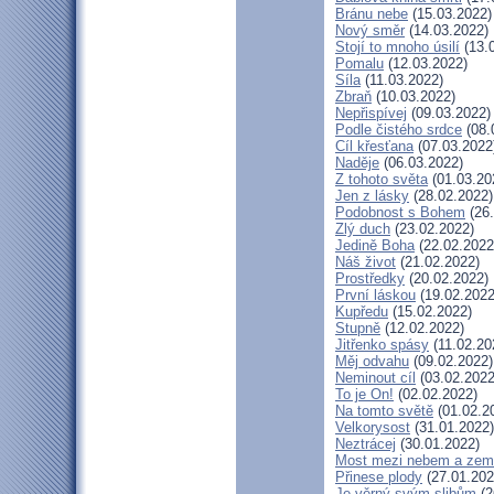
Bránu nebe
(15.03.2022)
Nový směr
(14.03.2022)
Stojí to mnoho úsilí
(13.
Pomalu
(12.03.2022)
Síla
(11.03.2022)
Zbraň
(10.03.2022)
Nepřispívej
(09.03.2022)
Podle čistého srdce
(08.
Cíl křesťana
(07.03.2022
Naděje
(06.03.2022)
Z tohoto světa
(01.03.20
Jen z lásky
(28.02.2022)
Podobnost s Bohem
(26.
Zlý duch
(23.02.2022)
Jedině Boha
(22.02.2022
Náš život
(21.02.2022)
Prostředky
(20.02.2022)
První láskou
(19.02.2022
Kupředu
(15.02.2022)
Stupně
(12.02.2022)
Jitřenko spásy
(11.02.20
Měj odvahu
(09.02.2022)
Neminout cíl
(03.02.2022
To je On!
(02.02.2022)
Na tomto světě
(01.02.2
Velkorysost
(31.01.2022)
Neztrácej
(30.01.2022)
Most mezi nebem a zem
Přinese plody
(27.01.202
Je věrný svým slibům
(2