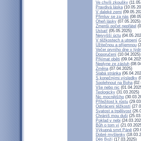
Ve chvíli zkoušky
(11.05
Pravdivá láska
(10.05.20
V daleké zemi
(09.05.20
Přimluv se za nás
(08.05
Oheň lásky
(07.05.2025)
Zmenši počet nepřátel
(0
Ustup!
(05.05.2025)
Nejvyšší úctu
(04.05.202
V těžkostech a utrpení
(
Užitečnou a příjemnou
(2
Večer prvního dne v týd
Doporučení
(10.04.2025)
Přijímat oběti
(09.04.202
Neplyne ze zásluh
(08.0
Změna
(07.04.2025)
Slabá stránka
(06.04.202
S konečnými výsledky
(
Spolehnout na Boha
(02.
Vše nebo nic
(01.04.202
Teologicky
(31.03.2025)
Nic mocnějšího
(30.03.2
Příležitost k růstu
(29.03
Odvrácení těžkostí
(27.0
Svatost a trpělivost
(26.
Chráníš mou duši
(25.03
Poklad v nebi
(24.03.202
Bůh o tom ví
(21.03.202
Výkupná smrt Páně
(20.
Dobré myšlenky
(18.03.
Děti Boží
(17.03.2025)