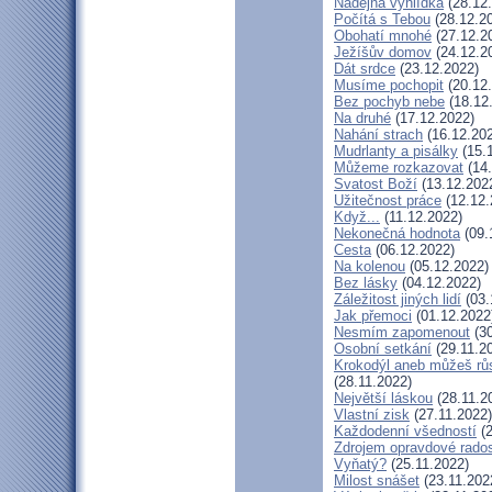
Nadějná vyhlídka
(28.12
Počítá s Tebou
(28.12.2
Obohatí mnohé
(27.12.2
Ježíšův domov
(24.12.2
Dát srdce
(23.12.2022)
Musíme pochopit
(20.12
Bez pochyb nebe
(18.12
Na druhé
(17.12.2022)
Nahání strach
(16.12.20
Mudrlanty a pisálky
(15.
Můžeme rozkazovat
(14.
Svatost Boží
(13.12.202
Užitečnost práce
(12.12.
Když...
(11.12.2022)
Nekonečná hodnota
(09.
Cesta
(06.12.2022)
Na kolenou
(05.12.2022)
Bez lásky
(04.12.2022)
Záležitost jiných lidí
(03.
Jak přemoci
(01.12.2022
Nesmím zapomenout
(30
Osobní setkání
(29.11.2
Krokodýl aneb můžeš růs
(28.11.2022)
Největší láskou
(28.11.2
Vlastní zisk
(27.11.2022)
Každodenní všedností
(2
Zdrojem opravdové radost
Vyňatý?
(25.11.2022)
Milost snášet
(23.11.202