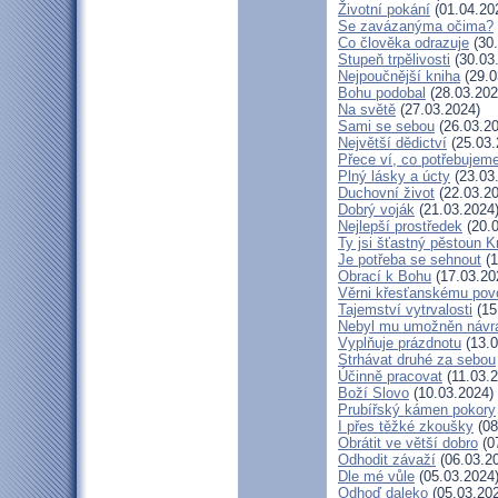
Životní pokání
(01.04.20
Se zavázanýma očima?
Co člověka odrazuje
(30.
Stupeň trpělivosti
(30.03
Nejpoučnější kniha
(29.0
Bohu podobal
(28.03.202
Na světě
(27.03.2024)
Sami se sebou
(26.03.20
Největší dědictví
(25.03.
Přece ví, co potřebujem
Plný lásky a úcty
(23.03
Duchovní život
(22.03.20
Dobrý voják
(21.03.2024
Nejlepší prostředek
(20.0
Ty jsi šťastný pěstoun K
Je potřeba se sehnout
(1
Obrací k Bohu
(17.03.20
Věrni křesťanskému pov
Tajemství vytrvalosti
(15
Nebyl mu umožněn návr
Vyplňuje prázdnotu
(13.0
Strhávat druhé za sebou
Účinně pracovat
(11.03.2
Boží Slovo
(10.03.2024)
Prubířský kámen pokory
I přes těžké zkoušky
(08
Obrátit ve větší dobro
(0
Odhodit závaží
(06.03.2
Dle mé vůle
(05.03.2024
Odhoď daleko
(05.03.20