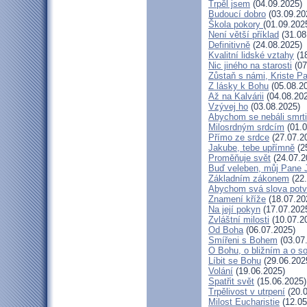
Trpěl jsem
(04.09.2025)
Budoucí dobro
(03.09.20
Škola pokory
(01.09.202
Není větší příklad
(31.08
Definitivně
(24.08.2025)
Kvalitní lidské vztahy
(18
Nic jiného na starosti
(07
Zůstaň s námi, Kriste P
Z lásky k Bohu
(05.08.2
Až na Kalvárii
(04.08.20
Vzývej ho
(03.08.2025)
Abychom se nebáli smrti
Milosrdným srdcím
(01.0
Přímo ze srdce
(27.07.2
Jakube, tebe upřímně
(2
Proměňuje svět
(24.07.2
Buď veleben, můj Pane J
Základním zákonem
(22.
Abychom svá slova potvr
Znamení kříže
(18.07.20
Na její pokyn
(17.07.202
Zvláštní milosti
(10.07.2
Od Boha
(06.07.2025)
Smířeni s Bohem
(03.07
O Bohu, o bližním a o s
Líbit se Bohu
(29.06.202
Volání
(19.06.2025)
Spatřit svět
(15.06.2025)
Trpělivost v utrpení
(20.0
Milost Eucharistie
(12.05