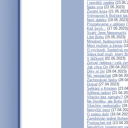
I největší naděje
(23.05.
Naše víra
(22.05.2023)
Životní krize
(21.05.2023
Vnímavost k Božské lásc
Není daleko
(19.05.2023
Prozpěvujme v utěšení
(
Kéž bych...
(17.05.2023)
Svatý Jene Nepomucký
Líbit Bohu
(15.05.2023)
Minulost- budoucnost
(12
Mezi mužem a ženou
(11
O výchově: Společná modl
Sláva buď muži, který Bo
V těžkosti
(02.05.2023)
Zpívají nebesa i celá z
Jak chce On
(30.04.2023
Díky ní žijí
(29.04.2023)
Nic nespáchali
(28.04.20
Zachovávají lásku
(28.04
Dosud
(27.04.2023)
Setkání s Kristem
(23.04
Sdílená radost
(21.04.20
Všecko bez námahy?
(2
Ne člověku, ale Bohu
(19
Všechny nedostatky
(18
Nejvyšší trest
(17.04.20
O spásu duší
(16.04.202
Zaměstnán jedině Bohe
Poslouchej mě
(13.04.20
Největším spojencem sa