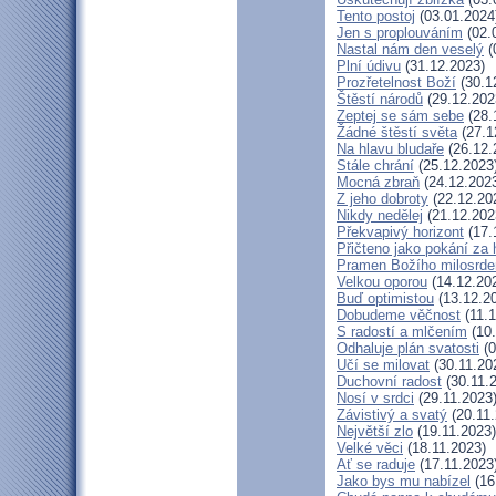
Tento postoj
(03.01.2024
Jen s proplouváním
(02.
Nastal nám den veselý
(
Plní údivu
(31.12.2023)
Prozřetelnost Boží
(30.1
Štěstí národů
(29.12.202
Zeptej se sám sebe
(28.
Žádné štěstí světa
(27.1
Na hlavu bludaře
(26.12.
Stále chrání
(25.12.2023
Mocná zbraň
(24.12.202
Z jeho dobroty
(22.12.20
Nikdy nedělej
(21.12.202
Překvapivý horizont
(17.
Přičteno jako pokání za 
Pramen Božího milosrde
Velkou oporou
(14.12.20
Buď optimistou
(13.12.2
Dobudeme věčnost
(11.1
S radostí a mlčením
(10.
Odhaluje plán svatosti
(0
Učí se milovat
(30.11.20
Duchovní radost
(30.11.
Nosí v srdci
(29.11.2023
Závistivý a svatý
(20.11.
Největší zlo
(19.11.2023)
Velké věci
(18.11.2023)
Ať se raduje
(17.11.2023
Jako bys mu nabízel
(16