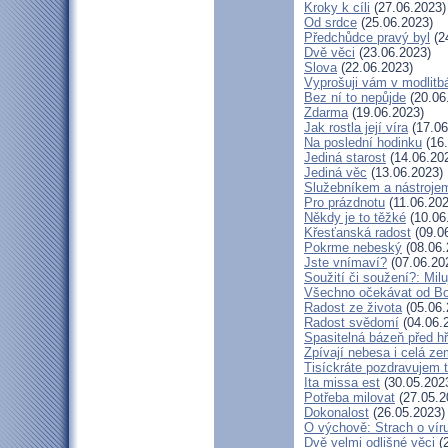
Kroky k cíli
(27.06.2023)
Od srdce
(25.06.2023)
Předchůdce pravý byl
(2
Dvě věci
(23.06.2023)
Slova
(22.06.2023)
Vyprošuji vám v modlitb
Bez ní to nepůjde
(20.06
Zdarma
(19.06.2023)
Jak rostla její víra
(17.06
Na poslední hodinku
(16.
Jediná starost
(14.06.20
Jediná věc
(13.06.2023)
Služebníkem a nástroje
Pro prázdnotu
(11.06.202
Někdy je to těžké
(10.06
Křesťanská radost
(09.0
Pokrme nebeský
(08.06.
Jste vnímaví?
(07.06.20
Soužití či soužení?: Milu
Všechno očekávat od B
Radost ze života
(05.06.
Radost svědomí
(04.06.
Spasitelná bázeň před h
Zpívají nebesa i celá z
Tisíckráte pozdravujem 
Ita missa est
(30.05.202
Potřeba milovat
(27.05.2
Dokonalost
(26.05.2023)
O výchově: Strach o víru 
Dvě velmi odlišné věci
(2