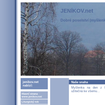
JENÍKOV.net
Dobré poselství (myšlenka
jenikov.net
Naše snaha
nabízí:
Myšlenka na den z k
užitečná ke všemu...
Hlavní strana
www.jenikov.net
Liturgický rok