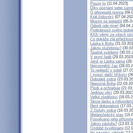
Pouze to
(11.04.2023)
Díky poznání sebe sam
Ó převeselá novina
(09.0
Král židovský
(07.04.202
Musím se polepšit
(05.0
Odejdi ode mne!
(04.04.
Podrobnosti svého bídné
Kříži věrný ze všech st
Co dokáže zlá příležitost
Láska k Bohu
(31.03.202
Jakou služebnou?
(30.03
Špatné svědomí
(30.03.
V první řadě
(29.03.2023
Jenž je Láska sama
(28.
Nejcennější čas
(28.03.2
To nejlepší v sobě
(27.03
I mnozí další hříšníci
(26
Dobudeš srdce
(23.03.20
Nepozná Boha
(22.03.20
Plodí a ochraňuje
(21.03
Jedinou věcí
(20.03.2023
Velké zlodějství
(19.03.2
Skrze lásku a milosrdens
Není dokonalosti
(17.03.
Z čistoty srdce
(16.03.20
Melancholický stav
(15.0
Posvěceno jeho přítomn
Jakou zásluhu?
(13.03.2
Ozdobit kvvětinami
(12.0
Na pevném základu
(11.