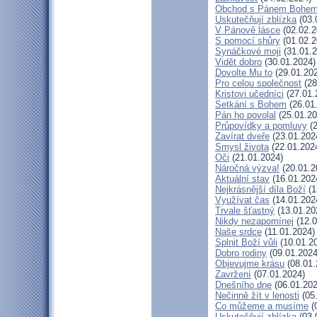
Obchod s Pánem Bohe
Uskutečňují zblízka
(03.
V Pánově lásce
(02.02.2
S pomocí shůry
(01.02.2
Synáčkové moji
(31.01.2
Vidět dobro
(30.01.2024)
Dovolte Mu to
(29.01.20
Pro celou společnost
(28
Kristovi učedníci
(27.01.
Setkání s Bohem
(26.01
Pán ho povolal
(25.01.20
Průpovídky a pomluvy
(2
Zavírat dveře
(23.01.202
Smysl života
(22.01.202
Oči
(21.01.2024)
Náročná výzva!
(20.01.2
Aktuální stav
(16.01.202
Nejkrásnější díla Boží
(1
Využívat čas
(14.01.202
Trvale šťastný
(13.01.20
Nikdy nezapomínej
(12.0
Naše srdce
(11.01.2024)
Splnit Boží vůli
(10.01.2
Dobro rodiny
(09.01.2024
Objevujme krásu
(08.01.
Zavržení
(07.01.2024)
Dnešního dne
(06.01.202
Nečinně žít v lenosti
(05
Co můžeme a musíme
(
Uskutečňují zblízka
(03.