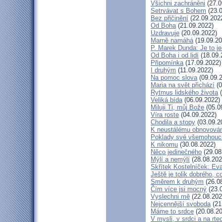
Všichni zachráněni
(27.0
Setrvávat s Bohem
(23.0
Bez přičinění
(22.09.202
Od Boha
(21.09.2022)
Uzdravuje
(20.09.2022)
Marně namáhá
(19.09.20
P. Marek Dunda: Je to je
Od Boha i od lidí
(18.09.
Připomínka
(17.09.2022)
I druhým
(11.09.2022)
Na pomoc slova
(09.09.
Maria na svět přichází
(0
Rytmus lidského života
(
Veliká bída
(06.09.2022)
Miluji Ti, můj Bože
(05.0
Víra roste
(04.09.2022)
Chodila a stopy
(03.09.2
K neustálému obnovová
Poklady své všemohouc
K nikomu
(30.08.2022)
Něco jedinečného
(29.08
Mýlí a nemýlí
(28.08.202
Skřítek Kostelníček: Eva
Ještě je tolik dobrého, c
Směrem k druhým
(26.0
Čím více jsi mocný
(23.
Vyslechni mě
(22.08.202
Nejcennější svoboda
(21
Máme to srdce
(20.08.20
V mysli, v srdci a na rte