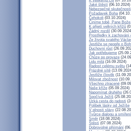
K velikému cíli
(07.10.20
Jaké štěstí
(06.10.2024)
Nebezpečné skutečnosti
Požadavek Boha
(04.10.
Čehokoli
(03.10.2024)
Činíme tobě, Pane Bože,
K přijetí velkých křížů
(0
Žádný rozdíl
(30.09.2024
Prostředky k zachování 
Ze života svatého Václa
Jestliže se neopře o Bo
Duchovní růst
(26.09.20
Jak potřebujeme
(25.09.
Chůze po provaze
(24.09
Lidu milá
(16.09.2024)
Radost celému světu
(14
Prázdné sítě
(13.09.2024
Jestliže člověk
(11.09.20
Milovat zbožnost
(10.09.
Všechno ztracené
(09.09
Naše kříže
(05.09.2024)
Napomínat druhého
(26.
Spočívá Ježíš
(25.08.20
Úzká cesta do radosti
(2
Polibek lásky od Ježíše
V plnosti slávy
(22.08.20
Tvůrce dialogu a smíření
Směr
(18.08.2024)
Štěstí
(07.08.2024)
Dobrovolné přijímání
(06