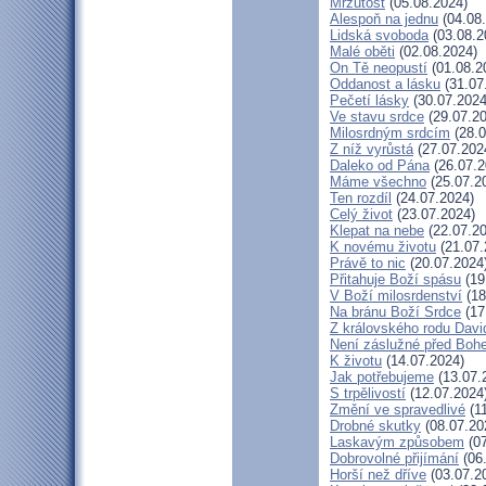
Mrzutost
(05.08.2024)
Alespoň na jednu
(04.08
Lidská svoboda
(03.08.2
Malé oběti
(02.08.2024)
On Tě neopustí
(01.08.2
Oddanost a lásku
(31.07
Pečetí lásky
(30.07.2024
Ve stavu srdce
(29.07.20
Milosrdným srdcím
(28.0
Z níž vyrůstá
(27.07.202
Daleko od Pána
(26.07.2
Máme všechno
(25.07.2
Ten rozdíl
(24.07.2024)
Celý život
(23.07.2024)
Klepat na nebe
(22.07.20
K novému životu
(21.07.
Právě to nic
(20.07.2024
Přitahuje Boží spásu
(19
V Boží milosrdenství
(18
Na bránu Boží Srdce
(17
Z královského rodu Davi
Není záslužné před Boh
K životu
(14.07.2024)
Jak potřebujeme
(13.07.
S trpělivostí
(12.07.2024
Změní ve spravedlivé
(11
Drobné skutky
(08.07.20
Laskavým způsobem
(07
Dobrovolné přijímání
(06
Horší než dříve
(03.07.2