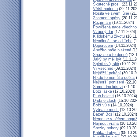
Skutečně prosil
(23.11.2
Větší hodnotu
(22.11.202
Nosila ve svém lůně
(21.
Znamení spásy
(20.11.2
Rozjímání
(19.11.2024)
Povýšená nade všechno
Vzácný dar
(17.11.2024)
K lidskému životu
(16.11
Neodloučit se od Tebe
(1
Doporučení
(14.11.2024)
Anežko naše blažená
(13
Snaž se o to denně
(12.
Jaký by měl být
(11.11.2
Splnit svůj slib
(10.11.20
Ví všechno
(09.11.2024)
Nejtěžší pokání
(30.10.2
Nikdo to nemůže udělat
(
Nejhorší ponížení
(22.10
Samo dno lidství
(21.10.
Boží láska
(17.10.2024)
Pluh bolesti
(16.10.2024)
Drobné zlosti
(15.10.202
Boží vůle
(14.10.2024)
Vytrvale modlí
(13.10.20
Bázeň Boží
(12.10.2024)
Nerad se v něčem angaž
Najmout vraha
(10.10.20
Stezky pokory
(09.10.20
Kritika druhých
(08.10.20