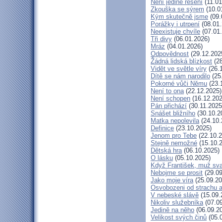
Není jediné řešení
(11.01
Zkouška se sýrem
(10.0
Kým skutečně jsme
(09.
Porážky i utrpení
(08.01.
Neexistuje chvíle
(07.01
Tři divy
(06.01.2026)
Mráz
(04.01.2026)
Odpovědnost
(29.12.202
Žádná lidská blízkost
(28
Vidět ve světle víry
(26.
Dítě se nám narodilo
(25
Pokorné vůči Němu
(23.
Není to ona
(22.12.2025)
Není schopen
(16.12.202
Pán přichází
(30.11.2025
Snášet bližního
(30.10.2
Matka nepolevila
(24.10.
Definice
(23.10.2025)
Jenom pro Tebe
(22.10.2
Stejně nemožné
(15.10.
Dětská hra
(06.10.2025)
O lásku
(05.10.2025)
Když František, muž sv
Nebojme se prosit
(29.09
Jako moje víra
(25.09.20
Osvobozeni od strachu a
V nebeské slávě
(15.09.
Nikoliv služebníka
(07.09
Jedině na něho
(06.09.2
Velikost svých činů
(05.