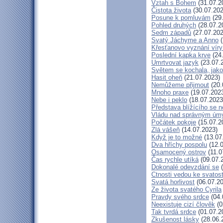
Vztah s Bohem
(31.07.2
Čistota života
(30.07.202
Posune k pomluvám
(29
Pohled druhých
(28.07.2
Sedm západů
(27.07.202
Svatý Jáchyme a Anno
(
Křesťanovo vyznání víry
Poslední kapka krve
(24
Umrtvovat jazyk
(23.07.
Světem se kochala, jako
Hasit oheň
(21.07.2023)
Nemůžeme přijmout
(20.
Mnoho praxe
(19.07.202
Nebe i peklo
(18.07.2023
Představa blížícího se 
Vládu nad správným úm
Počátek pokoje
(15.07.2
Zlá vášeň
(14.07.2023)
Když je to možné
(13.07
Dva hříchy pospolu
(12.0
Osamocený ostrov
(11.0
Čas rychle utíká
(09.07.
Dokonalé odevzdání se
(
Ctnosti vedou ke svatost
Svatá horlivost
(06.07.20
Ze života svatého Cyrila
Pravdy svého srdce
(04.
Neexistuje cizí člověk
(0
Tak tvrdá srdce
(01.07.2
Zkušenost lásky
(28.06.