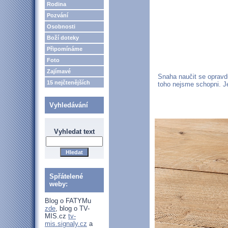
Rodina
Pozvání
Osobnosti
Boží doteky
Připomínáme
Foto
Zajímavé
Snaha naučit se opravdu
15 nejčtenějších
toho nejsme schopni. J
Vyhledávání
Vyhledat text
Spřátelené
weby:
Blog o FATYMu
zde
, blog o TV-
MIS.cz
tv-
mis.signaly.cz
a