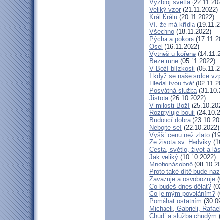
Výzbroj světla
(22.11.20
Veliký vzor
(21.11.2022)
Král Králů
(20.11.2022)
Ví, že má křídla
(19.11.2
Všechno
(18.11.2022)
Pýcha a pokora
(17.11.2
Osel
(16.11.2022)
Vytneš u kořene
(14.11.
Beze mne
(05.11.2022)
V Boží blízkosti
(05.11.2
I když se naše srdce vzp
Hledal tvou tvář
(02.11.2
Posvátná služba
(31.10.
Jistota
(26.10.2022)
V milosti Boží
(25.10.20
Rozptyluje bouři
(24.10.2
Budoucí dobra
(23.10.20
Nebojte se!
(22.10.2022)
Vyšší cenu než zlato
(19
Ze života sv. Hedviky
(1
Cesta, světlo, život a lá
Jak veliký
(10.10.2022)
Mnohonásobně
(08.10.2
Proto také dítě bude na
Zavazuje a osvobozuje
(
Co budeš dnes dělat?
(0
Co je mým povoláním?
(
Pomáhat ostatním
(30.0
Michaeli, Gabrieli, Rafael
Chudí a služba chudým
(