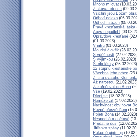
Mnoho milovat
(10.03.20
Získávat ctnosti
(09.03.
Všichni jsou Božím obr
Odhoď daleko
(06.03.20
Odhodili strach
(05.03.20
Pravá křesťanská láska
Abys nepodlehl
(03.03.2
Opravdoví křesťané
(02.
(01.03.2023)
V nitru
(01.03.2023)
Moudrý člověk
(28.02.20
S vděčností
(27.02.2023
S výjimkou
(26.02.2023)
Škola lásky
(25.02.2023)
12 stupňů křesťanské po
Všechna jeho práce
(23.
Z listu svatého Klementa
Až narostou
(21.02.2023
Zakořeňovat do Boha
(20
Vše
(19.02.2023)
Dívej se
(18.02.2023)
Nemůže žít
(17.02.2023)
Náchylnost obviňovat B
Pevně přesvědčeni
(15.0
Pojetí Boha
(14.02.2023)
Nesnadná a obětavá
(13
Předat je duši
(12.02.202
Jitřenko spásy
(11.02.20
Pokorně přijímají
(10.02.