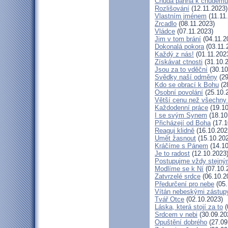
Chudá panna k chudému 
Rozlišování
(12.11.2023)
Vlastním jménem
(11.11
Zrcadlo
(08.11.2023)
Vládce
(07.11.2023)
Jim v tom brání
(04.11.2
Dokonalá pokora
(03.11.
Každý z nás!
(01.11.202
Získávat ctnosti
(31.10.
Jsou za to vděční
(30.10
Svědky naší odměny
(29
Kdo se obrací k Bohu
(2
Osobní povolání
(25.10.
Větší cenu než všechny 
Každodenní práce
(19.10
I se svým Synem
(18.10
Přicházejí od Boha
(17.1
Reaguj klidně
(16.10.202
Umět žasnout
(15.10.20
Kráčíme s Pánem
(14.10
Je to radost
(12.10.2023
Postupujme vždy stejn
Modlíme se k Ní
(07.10.
Zatvrzelé srdce
(06.10.2
Předurčení pro nebe
(05.
Vítán nebeskými zástup
Tvář Otce
(02.10.2023)
Láska, která stojí za to
(
Srdcem v nebi
(30.09.20
Opuštění dobrého
(27.09