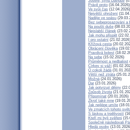
Josefe, synu Davidův
(0
Právě proto
(16.04.2026)
Ve svůj čas
(12.04.2026)
Největší ohrožení
(11.04
Naděje ve spásu
(29.03.
Bez sebeprosazování a b
Na poušti duše
(08.03.20
Nejslabší článek
(23.02.
Jak mohu přispět
(22.02
I pro ostatní
(21.02.2026
Křížová cesta
(20.02.20
Obrácení člověka
(19.02
Pravdivá bolest
(18.02.2
Na sebe
(15.02.2026)
Průměrnost a nedbalost
Církev si váží
(01.02.20
O cokoli žádá
(31.01.202
Větší než ztráta
(25.01.2
Možná
(24.01.2026)
Dar
(23.01.2026)
Jak potvrzují dějiny
(22.
Způsob života
(21.01.20
Připomínat
(20.01.2026)
Zkroť také mne
(19.01.2
Jak nejlépe umíte
(18.01
Ve zmatcích tohoto svět
S láskou a trpělivostí
(16
Kteří mi byli svěřeni
(15.
Společně následovali P
Hledá osoby
(13.01.2026