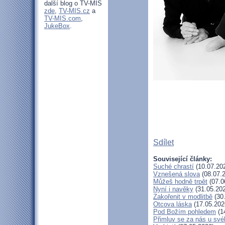
další blog o TV-MIS
zde
,
TV-MIS.cz
a
TV-MIS.com
,
JukeBox
.
Sdílet
Související články:
Suché chrastí
(10.07.20
Vznešená slova
(08.07.
Můžeš hodně trpět
(07.0
Nyní i navěky
(31.05.20
Zakořenit v modlitbě
(30
Otcova láska
(17.05.202
Pod Božím pohledem
(1
Přimluv se za nás u sv