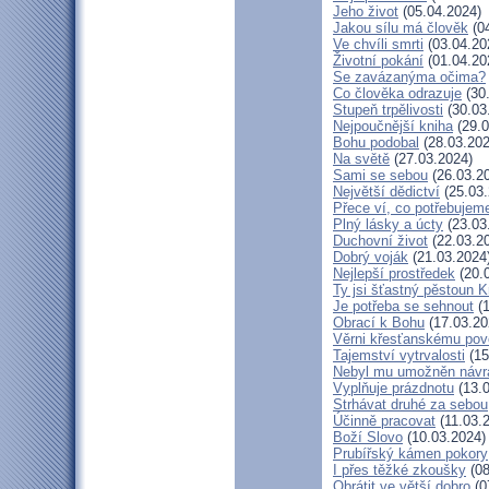
Jeho život
(05.04.2024)
Jakou sílu má člověk
(04
Ve chvíli smrti
(03.04.20
Životní pokání
(01.04.20
Se zavázanýma očima?
Co člověka odrazuje
(30
Stupeň trpělivosti
(30.03
Nejpoučnější kniha
(29.0
Bohu podobal
(28.03.202
Na světě
(27.03.2024)
Sami se sebou
(26.03.2
Největší dědictví
(25.03.
Přece ví, co potřebujem
Plný lásky a úcty
(23.03
Duchovní život
(22.03.2
Dobrý voják
(21.03.2024
Nejlepší prostředek
(20.
Ty jsi šťastný pěstoun K
Je potřeba se sehnout
(1
Obrací k Bohu
(17.03.20
Věrni křesťanskému pov
Tajemství vytrvalosti
(15
Nebyl mu umožněn návr
Vyplňuje prázdnotu
(13.0
Strhávat druhé za sebou
Účinně pracovat
(11.03.
Boží Slovo
(10.03.2024)
Prubířský kámen pokory
I přes těžké zkoušky
(08
Obrátit ve větší dobro
(0