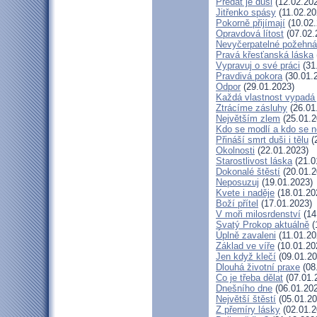
Předat je duši
(12.02.20
Jitřenko spásy
(11.02.20
Pokorně přijímají
(10.02.
Opravdová lítost
(07.02.
Nevyčerpatelné požehná
Pravá křesťanská láska
Vypravuj o své práci
(31
Pravdivá pokora
(30.01.
Odpor
(29.01.2023)
Každá vlastnost vypadá 
Ztrácíme zásluhy
(26.01
Největším zlem
(25.01.2
Kdo se modlí a kdo se 
Přináší smrt duši i tělu
(
Okolnosti
(22.01.2023)
Starostlivost láska
(21.0
Dokonalé štěstí
(20.01.2
Neposuzuj
(19.01.2023)
Kvete i naděje
(18.01.20
Boží přítel
(17.01.2023)
V moři milosrdenství
(14
Svatý Prokop aktuálně
(
Úplně zavaleni
(11.01.20
Základ ve víře
(10.01.20
Jen když klečí
(09.01.20
Dlouhá životní praxe
(08
Co je třeba dělat
(07.01.
Dnešního dne
(06.01.20
Největší štěstí
(05.01.20
Z přemíry lásky
(02.01.2