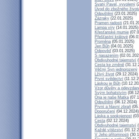
Svatý Pavel, vyvolený
(
Úvod do zbožného život
Odpuštění
(23.01.2025)
Zázraky
(22.01.2025)
Pramen radosti
(21.01.2
Lampa víry
(14.01.2025)
Křesťanské mumie
(07.0
Přešťastní králové
(06.0
Proměna
(05.01.2025)
Jen Bůh
(04.01.2025)
Odpověď
(03.01.2025)
S nasazením
(02.01.202
Obdivuhodné tajemství
(
Cesta ke změně
(31.12.
Věčný Syn jednorozený
Lživý život
(29.12.2024)
První svědectví
(11.12.2
Láskou je Bůh
(10.12.20
Vzor důvěry a odevzdan
Svým bohatstvím
(08.12
Ona je naše Matka
(07.1
Odpuštění
(06.12.2024)
První a hlavní zbraň
(05.
Doporučení
(04.12.2024)
Láska a spokojenost
(03
Cesta
(02.12.2024)
Obdivuhodné tajemství
(
Každé vítězství
(01.12.2
V Jeho přítomnosti
(30.1