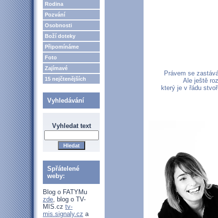
Rodina
Pozvání
Osobnosti
Boží doteky
Připomínáme
Foto
Zajímavé
Právem se zastáváte
15 nejčtenějších
Ale ještě ro
který je v řádu stv
Vyhledávání
Vyhledat text
Spřátelené
weby:
Blog o FATYMu
zde
, blog o TV-
MIS.cz
tv-
mis.signaly.cz
a