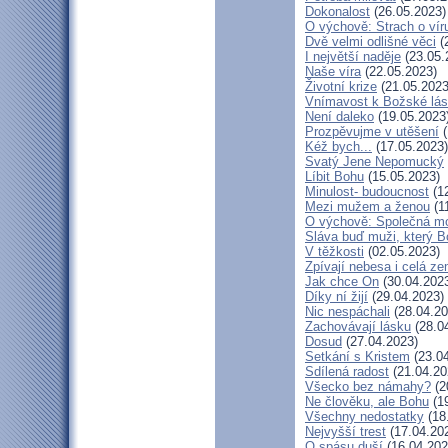
Dokonalost
(26.05.2023)
O výchově: Strach o víru 
Dvě velmi odlišné věci
(
I největší naděje
(23.05.
Naše víra
(22.05.2023)
Životní krize
(21.05.2023
Vnímavost k Božské lásc
Není daleko
(19.05.2023
Prozpěvujme v utěšení
(
Kéž bych...
(17.05.2023)
Svatý Jene Nepomucký
Líbit Bohu
(15.05.2023)
Minulost- budoucnost
(12
Mezi mužem a ženou
(1
O výchově: Společná modl
Sláva buď muži, který B
V těžkosti
(02.05.2023)
Zpívají nebesa i celá z
Jak chce On
(30.04.202
Díky ní žijí
(29.04.2023)
Nic nespáchali
(28.04.20
Zachovávají lásku
(28.0
Dosud
(27.04.2023)
Setkání s Kristem
(23.04
Sdílená radost
(21.04.20
Všecko bez námahy?
(2
Ne člověku, ale Bohu
(19
Všechny nedostatky
(18
Nejvyšší trest
(17.04.20
O spásu duší
(16.04.202