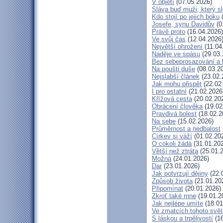
V objetí
(07.05.2026)
Sláva buď muži, který s
Kdo stojí po jejich boku
(
Josefe, synu Davidův
(0
Právě proto
(16.04.2026)
Ve svůj čas
(12.04.2026
Největší ohrožení
(11.04
Naděje ve spásu
(29.03.
Bez sebeprosazování a b
Na poušti duše
(08.03.2
Nejslabší článek
(23.02.
Jak mohu přispět
(22.02
I pro ostatní
(21.02.2026
Křížová cesta
(20.02.20
Obrácení člověka
(19.02
Pravdivá bolest
(18.02.2
Na sebe
(15.02.2026)
Průměrnost a nedbalost
Církev si váží
(01.02.20
O cokoli žádá
(31.01.20
Větší než ztráta
(25.01.
Možná
(24.01.2026)
Dar
(23.01.2026)
Jak potvrzují dějiny
(22.
Způsob života
(21.01.20
Připomínat
(20.01.2026)
Zkroť také mne
(19.01.2
Jak nejlépe umíte
(18.01
Ve zmatcích tohoto svět
S láskou a trpělivostí
(16