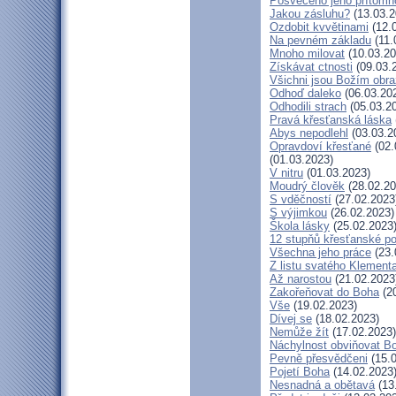
Posvěceno jeho přítomn
Jakou zásluhu?
(13.03.2
Ozdobit kvvětinami
(12.
Na pevném základu
(11.
Mnoho milovat
(10.03.20
Získávat ctnosti
(09.03.
Všichni jsou Božím obr
Odhoď daleko
(06.03.20
Odhodili strach
(05.03.2
Pravá křesťanská láska
Abys nepodlehl
(03.03.2
Opravdoví křesťané
(02.
(01.03.2023)
V nitru
(01.03.2023)
Moudrý člověk
(28.02.20
S vděčností
(27.02.2023
S výjimkou
(26.02.2023)
Škola lásky
(25.02.2023
12 stupňů křesťanské p
Všechna jeho práce
(23.
Z listu svatého Klementa
Až narostou
(21.02.2023
Zakořeňovat do Boha
(20
Vše
(19.02.2023)
Dívej se
(18.02.2023)
Nemůže žít
(17.02.2023)
Náchylnost obviňovat B
Pevně přesvědčeni
(15.0
Pojetí Boha
(14.02.2023
Nesnadná a obětavá
(13