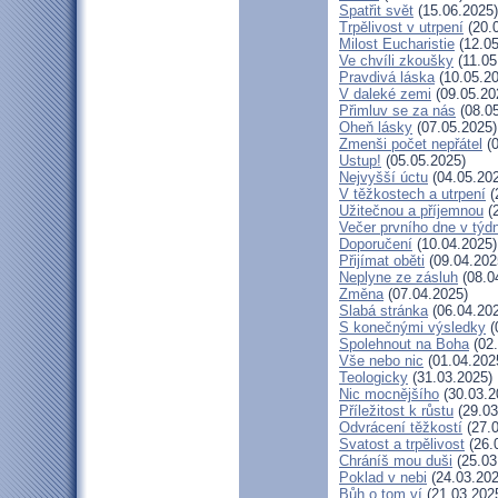
Spatřit svět
(15.06.2025)
Trpělivost v utrpení
(20.
Milost Eucharistie
(12.05
Ve chvíli zkoušky
(11.05
Pravdivá láska
(10.05.20
V daleké zemi
(09.05.20
Přimluv se za nás
(08.05
Oheň lásky
(07.05.2025)
Zmenši počet nepřátel
(0
Ustup!
(05.05.2025)
Nejvyšší úctu
(04.05.20
V těžkostech a utrpení
(
Užitečnou a příjemnou
(2
Večer prvního dne v týd
Doporučení
(10.04.2025)
Přijímat oběti
(09.04.202
Neplyne ze zásluh
(08.0
Změna
(07.04.2025)
Slabá stránka
(06.04.20
S konečnými výsledky
(
Spolehnout na Boha
(02.
Vše nebo nic
(01.04.202
Teologicky
(31.03.2025)
Nic mocnějšího
(30.03.2
Příležitost k růstu
(29.03
Odvrácení těžkostí
(27.0
Svatost a trpělivost
(26.
Chráníš mou duši
(25.03
Poklad v nebi
(24.03.202
Bůh o tom ví
(21.03.202