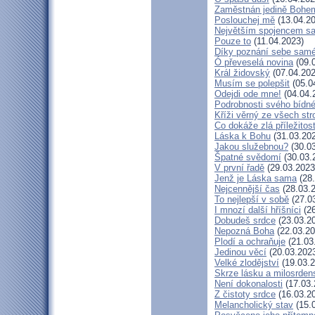
Zaměstnán jedině Bohe
Poslouchej mě
(13.04.20
Největším spojencem sa
Pouze to
(11.04.2023)
Díky poznání sebe sam
Ó převeselá novina
(09.
Král židovský
(07.04.202
Musím se polepšit
(05.0
Odejdi ode mne!
(04.04.
Podrobnosti svého bídné
Kříži věrný ze všech st
Co dokáže zlá příležitos
Láska k Bohu
(31.03.20
Jakou služebnou?
(30.03
Špatné svědomí
(30.03.
V první řadě
(29.03.2023
Jenž je Láska sama
(28.
Nejcennější čas
(28.03.
To nejlepší v sobě
(27.0
I mnozí další hříšníci
(26
Dobudeš srdce
(23.03.2
Nepozná Boha
(22.03.20
Plodí a ochraňuje
(21.03
Jedinou věcí
(20.03.202
Velké zlodějství
(19.03.2
Skrze lásku a milosrden
Není dokonalosti
(17.03.
Z čistoty srdce
(16.03.2
Melancholický stav
(15.