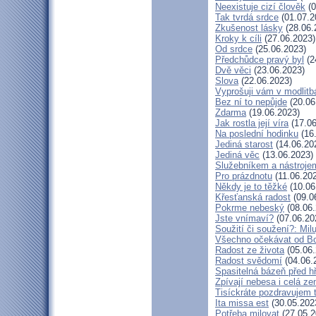
Neexistuje cizí člověk
(0
Tak tvrdá srdce
(01.07.2
Zkušenost lásky
(28.06.
Kroky k cíli
(27.06.2023)
Od srdce
(25.06.2023)
Předchůdce pravý byl
(2
Dvě věci
(23.06.2023)
Slova
(22.06.2023)
Vyprošuji vám v modlitb
Bez ní to nepůjde
(20.06
Zdarma
(19.06.2023)
Jak rostla její víra
(17.06
Na poslední hodinku
(16
Jediná starost
(14.06.20
Jediná věc
(13.06.2023)
Služebníkem a nástroje
Pro prázdnotu
(11.06.20
Někdy je to těžké
(10.06
Křesťanská radost
(09.0
Pokrme nebeský
(08.06.
Jste vnímaví?
(07.06.20
Soužití či soužení?: Milu
Všechno očekávat od B
Radost ze života
(05.06.
Radost svědomí
(04.06.
Spasitelná bázeň před h
Zpívají nebesa i celá z
Tisíckráte pozdravujem 
Ita missa est
(30.05.202
Potřeba milovat
(27.05.2