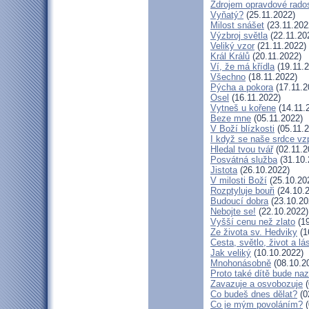
Zdrojem opravdové rados
Vyňatý?
(25.11.2022)
Milost snášet
(23.11.202
Výzbroj světla
(22.11.20
Veliký vzor
(21.11.2022)
Král Králů
(20.11.2022)
Ví, že má křídla
(19.11.2
Všechno
(18.11.2022)
Pýcha a pokora
(17.11.2
Osel
(16.11.2022)
Vytneš u kořene
(14.11.
Beze mne
(05.11.2022)
V Boží blízkosti
(05.11.2
I když se naše srdce vz
Hledal tvou tvář
(02.11.2
Posvátná služba
(31.10.
Jistota
(26.10.2022)
V milosti Boží
(25.10.20
Rozptyluje bouři
(24.10.
Budoucí dobra
(23.10.20
Nebojte se!
(22.10.2022)
Vyšší cenu než zlato
(19
Ze života sv. Hedviky
(1
Cesta, světlo, život a lá
Jak veliký
(10.10.2022)
Mnohonásobně
(08.10.2
Proto také dítě bude na
Zavazuje a osvobozuje
(
Co budeš dnes dělat?
(0
Co je mým povoláním?
(