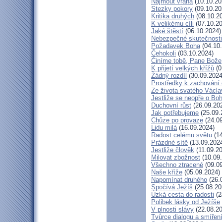
Najmout vraha
(10.10.20
Stezky pokory
(09.10.20
Kritika druhých
(08.10.2
K velikému cíli
(07.10.20
Jaké štěstí
(06.10.2024)
Nebezpečné skutečnosti
Požadavek Boha
(04.10
Čehokoli
(03.10.2024)
Činíme tobě, Pane Bože
K přijetí velkých křížů
(0
Žádný rozdíl
(30.09.2024
Prostředky k zachování 
Ze života svatého Václa
Jestliže se neopře o Bo
Duchovní růst
(26.09.20
Jak potřebujeme
(25.09.
Chůze po provaze
(24.09
Lidu milá
(16.09.2024)
Radost celému světu
(14
Prázdné sítě
(13.09.202
Jestliže člověk
(11.09.2
Milovat zbožnost
(10.09
Všechno ztracené
(09.09
Naše kříže
(05.09.2024)
Napomínat druhého
(26.
Spočívá Ježíš
(25.08.20
Úzká cesta do radosti
(2
Polibek lásky od Ježíše
V plnosti slávy
(22.08.20
Tvůrce dialogu a smířen