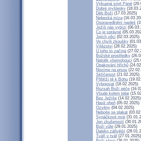
Výkupná smrt Páně
(20.
Dobré myšlenky
(18.03.
Děti Boží
(17.03.2025)
Nebeská míza
(16.03.20
Ospravedlnění najdeš
(1
Ježíš nás vybízí
(06.03.
Co je správné
(05.03.20
Jejich věci
(02.03.2025)
Ve chvíli zkoušky
(01.03
Vítězství
(28.02.2025)
U toho to začíná
(27.02.
Božské prostředky
(26.0
Natolik všemohoucí
(25.
Opakování hříchů
(24.02
Nosíme na prsou
(22.02
Sklíčenost
(21.02.2025)
Přiblíží tě k Bohu
(19.02
Vybojovat
(18.02.2025)
Rozsah Boží péče
(16.0
Všude kolem tebe
(15.02
Bez Ježíše
(14.02.2025)
Hasit oheň
(05.02.2025)
Ozvěny
(04.02.2025)
Nebojte se plakat
(03.02
Synáčkové moji
(31.01.
Jen zkušeností
(30.01.2
Boží vůle
(29.01.2025)
Daleko zářivější
(28.01.
Tváří v tvář
(27.01.2025)
Boží slovo
(26.01.2025)