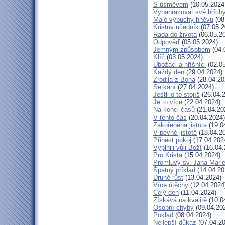
S úsměvem
(10.05.2024
Vynahrazovat své hřích
Malé výbuchy hněvu
(08
Kristův učedník
(07.05.2
Rada do života
(06.05.2
Odpověď
(05.05.2024)
Jemným způsobem
(04.
Klíč
(03.05.2024)
Ubožáci a hříšníci
(02.05
Každý den
(29.04.2024)
Zrodila z Boha
(28.04.20
Setkání
(27.04.2024)
Jestli o to stojíš
(26.04.
Je to více
(22.04.2024)
Na konci časů
(21.04.20
V tento čas
(20.04.2024)
Zakořeněná jistota
(19.0
V pevné jistotě
(18.04.2
Přinést pokoj
(17.04.202
Vyplnili vůli Boží
(16.04.
Pro Krista
(15.04.2024)
Promluvy sv. Jana Marie
Špatný příklad
(14.04.20
Druhé růst
(13.04.2024)
Více útěchy
(12.04.2024
Celý den
(11.04.2024)
Získává na kvalitě
(10.0
Osobní chyby
(09.04.20
Poklad
(08.04.2024)
Nejlepší důkaz
(07.04.20