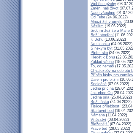
Vichřice pýchy
(08.07.20
Změní náš život
(07.07.
Nade všechno
(01.07.20
Od Tebe
(24.06.2022)
Mnozí žijí v omylu
(23.0
Násilím
(19.06.2022)
Srdcím Ježíše a Marie
(
Boží stvoření
(11.06.202
K Bohu
(10.06.2022)
Na sklonku
(04.06.2022)
S někým být
(31.05.202
Plním slib
(24.05.2022)
Hledět k Bohu
(22.05.20
Základ všeho
(18.05.202
To, co nemáš
(17.05.202
Chvalozpěv na dobrotu 
Příběh lásky pro zamilo
Darem pro bližní
(10.05.
Společně
(07.05.2022)
Jedna příčina
(29.04.202
Jak chce On
(28.04.202
Jediná síla
(26.04.2022)
Boží lásku
(24.04.2022)
Tisíce příležitostí
(23.04
Startovní bod
(19.04.202
Námaha
(11.04.2022)
Vítězství
(08.04.2022)
Blaženější
(07.04.2022)
Právě teď
(28.03.2022)
Dívat vzhůru
(27.03.202