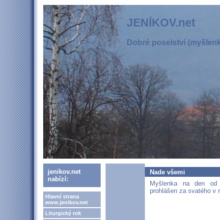
JENÍKOV.net
Dobré poselství (myšlenka
jenikov.net
Nade všemi
nabízí:
Myšlenka na den od s
prohlášen za svatého v r
Hlavní strana
www.jenikov.net
Liturgický rok