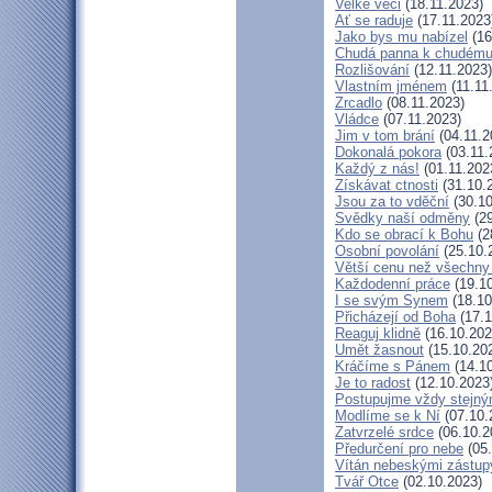
Velké věci
(18.11.2023)
Ať se raduje
(17.11.2023
Jako bys mu nabízel
(16
Chudá panna k chudému 
Rozlišování
(12.11.2023)
Vlastním jménem
(11.11
Zrcadlo
(08.11.2023)
Vládce
(07.11.2023)
Jim v tom brání
(04.11.2
Dokonalá pokora
(03.11.
Každý z nás!
(01.11.202
Získávat ctnosti
(31.10.
Jsou za to vděční
(30.10
Svědky naší odměny
(29
Kdo se obrací k Bohu
(2
Osobní povolání
(25.10.
Větší cenu než všechny 
Každodenní práce
(19.10
I se svým Synem
(18.10
Přicházejí od Boha
(17.1
Reaguj klidně
(16.10.202
Umět žasnout
(15.10.20
Kráčíme s Pánem
(14.10
Je to radost
(12.10.2023
Postupujme vždy stejn
Modlíme se k Ní
(07.10.
Zatvrzelé srdce
(06.10.2
Předurčení pro nebe
(05.
Vítán nebeskými zástup
Tvář Otce
(02.10.2023)