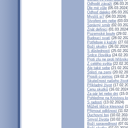
Odhodit závaží
(06.03.2
Dle mé vůle
(05.03.2024
Odhoď daleko
(05.03.20
Myslíš si?
(04.03.2024)
Stvořeni pro nebe
(03.03
Správný směr
(02.03.20
Znát definici
(01.03.2024
Pozemské bouře
(29.02.
Budoucí svatí
(28.02.20
Potřebuje ji každý
(27.02
Boží skutky
(26.02.2024
S důsledností
(25.02.20
Srdce člověka
(24.02.20
Proti zlu ne proti hříšník
Z celého světa
(22.02.20
Ale také sebe
(21.02.20
Štěstí na zemi
(20.02.20
Prosili o pomoc
(19.02.2
Skutečnost našeho živo
Příkladný život
(17.02.2
Cenu skutků
(16.02.2024
Za pár let nebo dní
(15.0
Pohleďme na Kristovu k
S radostí
(13.02.2024)
Můžeš těžce klesnout
(1
Přijmout odlišnost
(11.0
Duchovní boj
(10.02.202
Smysl života
(10.02.202
Boží spravedlnost
(07.02
Boží skutky
(07.02.2024