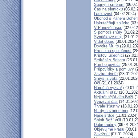
Stejným směrem
(06.02
Čas na sluníčku
(05.02.
Laskavost
(04.02.2024)
Obchod s Pánem Bohe
Uskutečňují zblízka
(03.
V Pánově lásce
(02.02.2
S pomocí shůry
(01.02.2
Synáčkové moji
(31.01.
Vidět dobro
(30.01.2024)
Dovolte Mu to
(29.01.20
Pro celou společnost
(28
Kristovi učedníci
(27.01.
Setkání s Bohem
(26.01
Pán ho povolal
(25.01.20
Průpovídky a pomluvy
(2
Zavírat dveře
(23.01.202
Smysl života
(22.01.202
Oči
(21.01.2024)
Náročná výzva!
(20.01.2
Aktuální stav
(16.01.202
Nejkrásnější díla Boží
(1
Využívat čas
(14.01.202
Trvale šťastný
(13.01.20
Nikdy nezapomínej
(12.0
Naše srdce
(11.01.2024)
Splnit Boží vůli
(10.01.2
Dobro rodiny
(09.01.2024
Objevujme krásu
(08.01.
Zavržení
(07.01.2024)