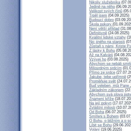
Nikoliv služebníka
(07.0
Jedině na něho
(06.09.2
Velikost svých činů
(05.
Trpěl jsem
(04.09.2025)
Budoucí dobro
(03.09.20
Škola pokory
(01.09.202
Není větší příklad
(31.08
Definitivně
(24.08.2025)
Kvalitní lidské vztahy
(1
Nic jiného na starosti
(07
Zůstaň s námi, Kriste P
Z lásky k Bohu
(05.08.2
Až na Kalvárii
(04.08.20
Vzývej ho
(03.08.2025)
Abychom se nebáli smrt
Milosrdným srdcím
(01.0
Přímo ze srdce
(27.07.2
Jakube, tebe upřímně
(2
Proměňuje svět
(24.07.2
Buď veleben, můj Pane J
Základním zákonem
(22
Abychom svá slova potvr
Znamení kříže
(18.07.20
Na její pokyn
(17.07.202
Zvláštní milosti
(10.07.2
Od Boha
(06.07.2025)
Smířeni s Bohem
(03.07
O Bohu, o bližním a o s
Líbit se Bohu
(29.06.202
Volání
(19.06.2025)