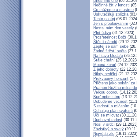
Dnešního dne
(06.01.20
Nečinně žít v lenosti
(05
Co můžeme a musíme
(
Uskutečňují zblízka
(03.
Tento postoj
(03.01.2024
Jen s proplouváním
(02.
Nastal nám den veselý
(
Plní údivu
(31.12.2023)
Prozřetelnost Boží
(30.1
Štěstí národů
(29.12.202
Zeptej se sám sebe
(28.
Žádné štěstí světa
(27.1
Na hlavu bludaře
(26.12.
Stále chrání
(25.12.2023
Mocná zbraň
(24.12.202
Z jeho dobroty
(22.12.20
Nikdy nedělej
(21.12.202
Překvapivý horizont
(17.
Přičteno jako pokání za 
Pramen Božího milosrde
Velkou oporou
(14.12.20
Buď optimistou
(13.12.2
Dobudeme věčnost
(11.
S radostí a mlčením
(10
Odhaluje plán svatosti
(0
Učí se milovat
(30.11.20
Duchovní radost
(30.11.
Nosí v srdci
(29.11.2023
Závistivý a svatý
(20.11
Největší zlo
(19.11.2023