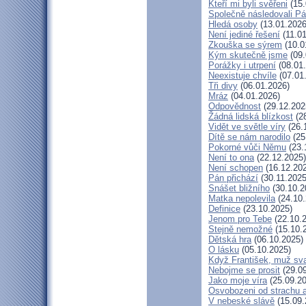
Kteří mi byli svěřeni
(15.
Společně následovali P
Hledá osoby
(13.01.2026
Není jediné řešení
(11.01
Zkouška se sýrem
(10.0
Kým skutečně jsme
(09.
Porážky i utrpení
(08.01
Neexistuje chvíle
(07.01
Tři divy
(06.01.2026)
Mráz
(04.01.2026)
Odpovědnost
(29.12.202
Žádná lidská blízkost
(28
Vidět ve světle víry
(26.
Dítě se nám narodilo
(25
Pokorné vůči Němu
(23.
Není to ona
(22.12.2025)
Není schopen
(16.12.20
Pán přichází
(30.11.2025
Snášet bližního
(30.10.2
Matka nepolevila
(24.10.
Definice
(23.10.2025)
Jenom pro Tebe
(22.10.
Stejně nemožné
(15.10.
Dětská hra
(06.10.2025)
O lásku
(05.10.2025)
Když František, muž sv
Nebojme se prosit
(29.09
Jako moje víra
(25.09.20
Osvobozeni od strachu 
V nebeské slávě
(15.09.