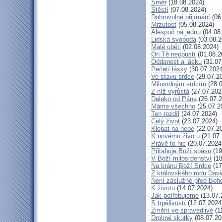
Směr
(18.08.2024)
Štěstí
(07.08.2024)
Dobrovolné přijímání
(06
Mrzutost
(05.08.2024)
Alespoň na jednu
(04.08
Lidská svoboda
(03.08.2
Malé oběti
(02.08.2024)
On Tě neopustí
(01.08.2
Oddanost a lásku
(31.07
Pečetí lásky
(30.07.2024
Ve stavu srdce
(29.07.2
Milosrdným srdcím
(28.0
Z níž vyrůstá
(27.07.202
Daleko od Pána
(26.07.2
Máme všechno
(25.07.2
Ten rozdíl
(24.07.2024)
Celý život
(23.07.2024)
Klepat na nebe
(22.07.2
K novému životu
(21.07.
Právě to nic
(20.07.2024
Přitahuje Boží spásu
(19
V Boží milosrdenství
(18
Na bránu Boží Srdce
(17
Z královského rodu Dav
Není záslužné před Bo
K životu
(14.07.2024)
Jak potřebujeme
(13.07.
S trpělivostí
(12.07.2024
Změní ve spravedlivé
(1
Drobné skutky
(08.07.20