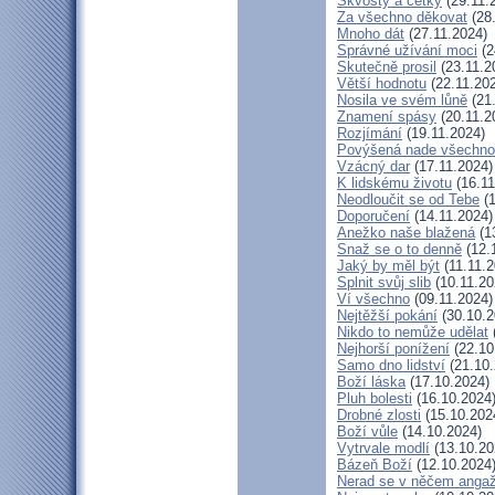
Skvosty a cetky
(29.11.
Za všechno děkovat
(28.
Mnoho dát
(27.11.2024)
Správné užívání moci
(2
Skutečně prosil
(23.11.2
Větší hodnotu
(22.11.20
Nosila ve svém lůně
(21.
Znamení spásy
(20.11.2
Rozjímání
(19.11.2024)
Povýšená nade všechno
Vzácný dar
(17.11.2024)
K lidskému životu
(16.11
Neodloučit se od Tebe
(1
Doporučení
(14.11.2024)
Anežko naše blažená
(1
Snaž se o to denně
(12.
Jaký by měl být
(11.11.2
Splnit svůj slib
(10.11.20
Ví všechno
(09.11.2024)
Nejtěžší pokání
(30.10.2
Nikdo to nemůže udělat
Nejhorší ponížení
(22.10
Samo dno lidství
(21.10.
Boží láska
(17.10.2024)
Pluh bolesti
(16.10.2024
Drobné zlosti
(15.10.202
Boží vůle
(14.10.2024)
Vytrvale modlí
(13.10.20
Bázeň Boží
(12.10.2024
Nerad se v něčem angaž