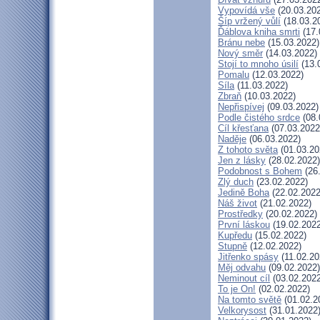
Vypovídá vše
(20.03.20
Šíp vržený vůlí
(18.03.2
Ďáblova kniha smrti
(17.
Bránu nebe
(15.03.2022)
Nový směr
(14.03.2022)
Stojí to mnoho úsilí
(13.
Pomalu
(12.03.2022)
Síla
(11.03.2022)
Zbraň
(10.03.2022)
Nepřispívej
(09.03.2022)
Podle čistého srdce
(08.
Cíl křesťana
(07.03.2022
Naděje
(06.03.2022)
Z tohoto světa
(01.03.20
Jen z lásky
(28.02.2022)
Podobnost s Bohem
(26
Zlý duch
(23.02.2022)
Jedině Boha
(22.02.2022
Náš život
(21.02.2022)
Prostředky
(20.02.2022)
První láskou
(19.02.2022
Kupředu
(15.02.2022)
Stupně
(12.02.2022)
Jitřenko spásy
(11.02.20
Měj odvahu
(09.02.2022)
Neminout cíl
(03.02.2022
To je On!
(02.02.2022)
Na tomto světě
(01.02.2
Velkorysost
(31.01.2022