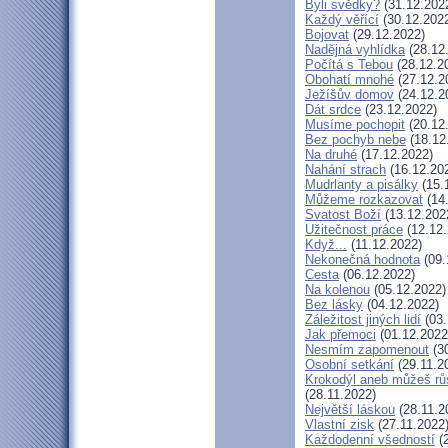
Byli svědky?
(31.12.202
Každý věřící
(30.12.202
Bojovat
(29.12.2022)
Nadějná vyhlídka
(28.12
Počítá s Tebou
(28.12.2
Obohatí mnohé
(27.12.2
Ježíšův domov
(24.12.2
Dát srdce
(23.12.2022)
Musíme pochopit
(20.12
Bez pochyb nebe
(18.12
Na druhé
(17.12.2022)
Nahání strach
(16.12.20
Mudrlanty a pisálky
(15.
Můžeme rozkazovat
(14
Svatost Boží
(13.12.202
Užitečnost práce
(12.12.
Když...
(11.12.2022)
Nekonečná hodnota
(09.
Cesta
(06.12.2022)
Na kolenou
(05.12.2022)
Bez lásky
(04.12.2022)
Záležitost jiných lidí
(03.
Jak přemoci
(01.12.2022
Nesmím zapomenout
(30
Osobní setkání
(29.11.2
Krokodýl aneb můžeš růs
(28.11.2022)
Největší láskou
(28.11.2
Vlastní zisk
(27.11.2022
Každodenní všedností
(2