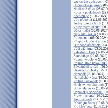
Laskavým způsobem
(07
Dobrovolné přijímání
(06
Horší než dříve
(03.07.2
Konal v poslušnosti
(22.
Zachraňuje
(12.06.2024)
Vše překonat
(11.06.202
Jediný všední hřích
(10.
Věrný svým slibům
(09.
Dává naději
(08.06.2024
Nejsladší Ježíši
(07.06.
Po zásluze
(06.06.2024)
Přispívá k očistě srdce
(
O mnoho důležitější
(04.
Vůči bližnímu
(03.06.202
Zvláštní milosti
(02.06.2
Zachraňuje
(29.05.2024)
Poznat vyvolené
(28.05.
Přijímá stále novou sílu
Závažnější a těžší
(26.0
Děláš-li to z lásky
(25.05
Nezahálí
(20.05.2024)
Na našeho Pána
(19.05.
Vnitřně i navenek
(18.05
Neobjevil ve skutcích
(1
Dokonalá láska
(16.05.2
Uspokojují sebelásku
(15
Pravý misionář
(14.05.2
Jako zahrada
(13.05.202
Důvěřujte Bohu
(12.05.2
Pro křesťana
(11.05.202