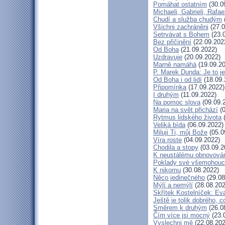
Pomáhat ostatním
(30.0
Michaeli, Gabrieli, Rafael
Chudí a služba chudým
Všichni zachráněni
(27.0
Setrvávat s Bohem
(23.
Bez přičinění
(22.09.202
Od Boha
(21.09.2022)
Uzdravuje
(20.09.2022)
Marně namáhá
(19.09.20
P. Marek Dunda: Je to je
Od Boha i od lidí
(18.09.
Připomínka
(17.09.2022)
I druhým
(11.09.2022)
Na pomoc slova
(09.09.
Maria na svět přichází
(0
Rytmus lidského života
(
Veliká bída
(06.09.2022)
Miluji Ti, můj Bože
(05.0
Víra roste
(04.09.2022)
Chodila a stopy
(03.09.2
K neustálému obnovová
Poklady své všemohouc
K nikomu
(30.08.2022)
Něco jedinečného
(29.08
Mýlí a nemýlí
(28.08.202
Skřítek Kostelníček: Eva
Ještě je tolik dobrého, c
Směrem k druhým
(26.0
Čím více jsi mocný
(23.
Vyslechni mě
(22.08.202