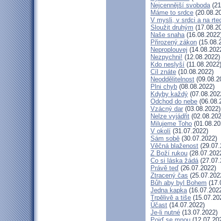
Nejcennější svoboda
(21
Máme to srdce
(20.08.2
V mysli, v srdci a na rte
Sloužit druhým
(17.08.2
Naše snaha
(16.08.2022
Přirozený zákon
(15.08.
Neproplouvej
(14.08.202
Nezpychni!
(12.08.2022)
Kdo neslyší
(11.08.2022
Cíl znáte
(10.08.2022)
Neoddělitelnost
(09.08.2
Plni chyb
(08.08.2022)
Kdyby každý
(07.08.202
Odchod do nebe
(06.08.
Vzácný dar
(03.08.2022)
Nelze vyjádřit
(02.08.202
Milujeme Toho
(01.08.20
V okolí
(31.07.2022)
Sám sobě
(30.07.2022)
Věčná blaženost
(29.07.
Z Boží rukou
(28.07.202
Co si láska žádá
(27.07.
Právě teď
(26.07.2022)
Ztracený čas
(25.07.202
Bůh aby byl Bohem
(17.
Jedna kapka
(16.07.202
Trpělivě a tiše
(15.07.20
Účast
(14.07.2022)
Je-li nutné
(13.07.2022)
Pojď se mnou
(12.07.20