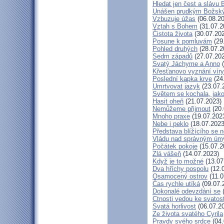
Hledat jen čest a slávu 
Unášen prudkým Božsk
Vzbuzuje úžas
(06.08.20
Vztah s Bohem
(31.07.2
Čistota života
(30.07.20
Posune k pomluvám
(29
Pohled druhých
(28.07.2
Sedm západů
(27.07.20
Svatý Jáchyme a Anno
(
Křesťanovo vyznání víry
Poslední kapka krve
(24
Umrtvovat jazyk
(23.07.
Světem se kochala, jako
Hasit oheň
(21.07.2023)
Nemůžeme přijmout
(20.
Mnoho praxe
(19.07.202
Nebe i peklo
(18.07.2023
Představa blížícího se 
Vládu nad správným úm
Počátek pokoje
(15.07.2
Zlá vášeň
(14.07.2023)
Když je to možné
(13.07
Dva hříchy pospolu
(12.
Osamocený ostrov
(11.0
Čas rychle utíká
(09.07.
Dokonalé odevzdání se
(
Ctnosti vedou ke svatost
Svatá horlivost
(06.07.2
Ze života svatého Cyrila
Pravdy svého srdce
(04.