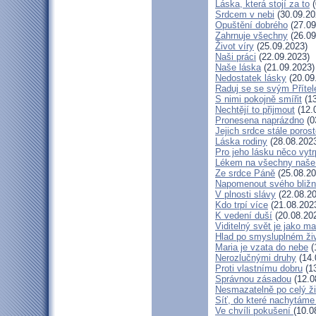
Láska, která stojí za to
(
Srdcem v nebi
(30.09.20
Opuštění dobrého
(27.09
Zahrnuje všechny
(26.09
Život víry
(25.09.2023)
Naši práci
(22.09.2023)
Naše láska
(21.09.2023)
Nedostatek lásky
(20.09
Raduj se se svým Příte
S nimi pokojně smířit
(13
Nechtějí to přijmout
(12.
Pronesena naprázdno
(0
Jejich srdce stále poros
Láska rodiny
(28.08.202
Pro jeho lásku něco vytr
Lékem na všechny naše
Ze srdce Páně
(25.08.20
Napomenout svého bližn
V plnosti slávy
(22.08.20
Kdo trpí více
(21.08.202
K vedení duší
(20.08.20
Viditelný svět je jako m
Hlad po smysluplném ži
Maria je vzata do nebe
(
Nerozlučnými druhy
(14.
Proti vlastnímu dobru
(13
Správnou zásadou
(12.0
Nesmazatelně po celý ži
Síť, do které nachytáme
Ve chvíli pokušení
(10.0