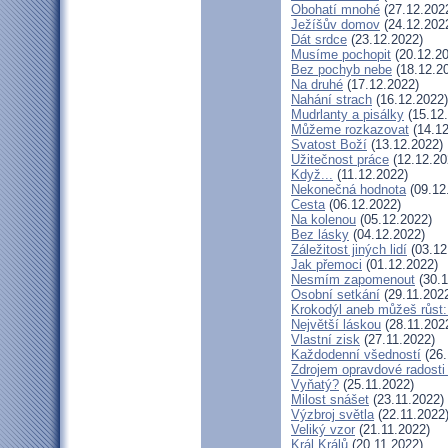
Obohatí mnohé
(27.12.202
Ježíšův domov
(24.12.202
Dát srdce
(23.12.2022)
Musíme pochopit
(20.12.20
Bez pochyb nebe
(18.12.2
Na druhé
(17.12.2022)
Nahání strach
(16.12.2022)
Mudrlanty a pisálky
(15.12
Můžeme rozkazovat
(14.12
Svatost Boží
(13.12.2022)
Užitečnost práce
(12.12.20
Když...
(11.12.2022)
Nekonečná hodnota
(09.12
Cesta
(06.12.2022)
Na kolenou
(05.12.2022)
Bez lásky
(04.12.2022)
Záležitost jiných lidí
(03.12
Jak přemoci
(01.12.2022)
Nesmím zapomenout
(30.1
Osobní setkání
(29.11.202
Krokodýl aneb můžeš růst: 
Největší láskou
(28.11.202
Vlastní zisk
(27.11.2022)
Každodenní všedností
(26.
Zdrojem opravdové radosti 
Vyňatý?
(25.11.2022)
Milost snášet
(23.11.2022)
Výzbroj světla
(22.11.2022
Veliký vzor
(21.11.2022)
Král Králů
(20.11.2022)