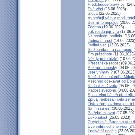
Předchůdce pravý byl
(24.
Dvě věci
(23.06.2023)
Slova
(22.06.2023)
Vyprošuji vám v modlitbác
Bez ní to nepůjde
(20.06.2
Zdarma
(19.06.2023)
Jak rostla její víra
(17.06.2
Na poslední hodinku
(16.06
Jediná starost
(14.06.2023
Jediná věc
(13.06.2023)
Služebníkem a nástrojem
(
Pro prázdnotu
(11.06.2023)
Někdy je to těžké
(10.06.2
Křesťanská radost
(09.06.
Pokrme nebeský
(08.06.20
Jste vnímaví?
(07.06.2023
Soužití či soužení?: Milují
Všechno očekávat od Boh
Radost ze života
(05.06.20
Radost svědomí
(04.06.20
Spasitelná bázeň před hří
Zpívají nebesa i celá země
Tisíckráte pozdravujem teb
Ita missa est
(30.05.2023)
Potřeba milovat
(27.05.202
Dokonalost
(26.05.2023)
O výchově: Strach o víru dě
Dvě velmi odlišné věci
(24.
I největší naděje
(23.05.20