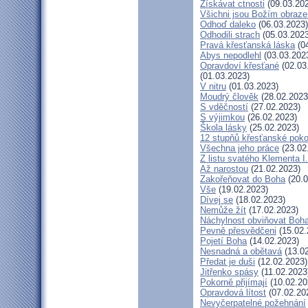
Získávat ctnosti
(09.03.20
Všichni jsou Božím obraz
Odhoď daleko
(06.03.2023)
Odhodili strach
(05.03.2023
Pravá křesťanská láska
(04
Abys nepodlehl
(03.03.202
Opravdoví křesťané
(02.03
(01.03.2023)
V nitru
(01.03.2023)
Moudrý člověk
(28.02.2023
S vděčností
(27.02.2023)
S výjimkou
(26.02.2023)
Škola lásky
(25.02.2023)
12 stupňů křesťanské poko
Všechna jeho práce
(23.02
Z listu svatého Klementa I.
Až narostou
(21.02.2023)
Zakořeňovat do Boha
(20.0
Vše
(19.02.2023)
Dívej se
(18.02.2023)
Nemůže žít
(17.02.2023)
Náchylnost obviňovat Boh
Pevně přesvědčeni
(15.02.
Pojetí Boha
(14.02.2023)
Nesnadná a obětavá
(13.02
Předat je duši
(12.02.2023)
Jitřenko spásy
(11.02.2023
Pokorně přijímají
(10.02.20
Opravdová lítost
(07.02.20
Nevyčerpatelné požehnání