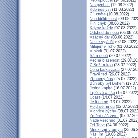
Neproplouvej
(14.08.2022)
Nezpychni!
(12.08.2022)
Kdo neslyší
(11.08.2022)
Cíl znáte
(10.08.2022)
Neoddělitelnost
(09.08.202
Plni chyb
(08.08.2022)
Kdyby každý
(07.08.2022)
Odchod do nebe
(06.08.20
Vzácný dar
(03.08.2022)
Nelze vyjádřit
(02.08.2022)
Milujeme Toho
(01.08.2022
V okolí
(31.07.2022)
Sám sobě
(30.07.2022)
Věčná blaženost
(29.07.20
Z Boží rukou
(28.07.2022)
Co si láska žádá
(27.07.20
Právě teď
(26.07.2022)
Ztracený čas
(25.07.2022)
Bůh aby byl Bohem
(17.07
Jedna kapka
(16.07.2022)
Trpělivě a tiše
(15.07.2022
Účast
(14.07.2022)
Je-li nutné
(13.07.2022)
Pojď se mnou
(12.07.2022)
Vichřice pýchy
(08.07.2022
Změní náš život
(07.07.20
Nade všechno
(01.07.2022
Od Tebe
(24.06.2022)
Mnozí žijí v omylu
(23.06.
Násilím
(19.06.2022)