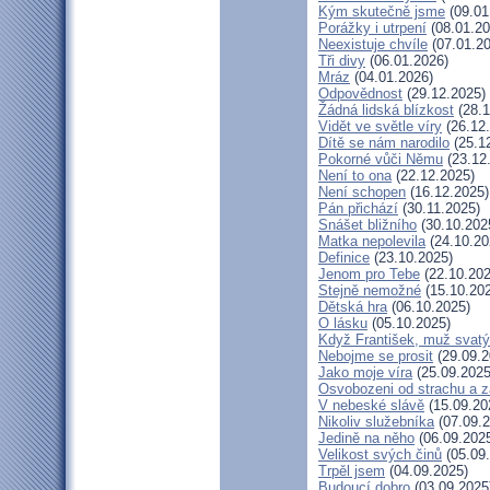
Kým skutečně jsme
(09.01
Porážky i utrpení
(08.01.20
Neexistuje chvíle
(07.01.20
Tři divy
(06.01.2026)
Mráz
(04.01.2026)
Odpovědnost
(29.12.2025)
Žádná lidská blízkost
(28.1
Vidět ve světle víry
(26.12
Dítě se nám narodilo
(25.1
Pokorné vůči Němu
(23.12
Není to ona
(22.12.2025)
Není schopen
(16.12.2025)
Pán přichází
(30.11.2025)
Snášet bližního
(30.10.202
Matka nepolevila
(24.10.20
Definice
(23.10.2025)
Jenom pro Tebe
(22.10.202
Stejně nemožné
(15.10.20
Dětská hra
(06.10.2025)
O lásku
(05.10.2025)
Když František, muž svatý
Nebojme se prosit
(29.09.2
Jako moje víra
(25.09.2025
Osvobozeni od strachu a z
V nebeské slávě
(15.09.20
Nikoliv služebníka
(07.09.2
Jedině na něho
(06.09.202
Velikost svých činů
(05.09
Trpěl jsem
(04.09.2025)
Budoucí dobro
(03.09.2025