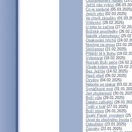
Ospravedlnění najdeš
(15.
Ježíš nás vybízí
(06.03.20
Co je správné
(05.03.2025)
Jejich věci
(02.03.2025)
Ve chvíli zkoušky
(01.03.2
Vítězství
(28.02.2025)
U toho to začíná
(27.02.20
Božské prostředky
(26.02.
Natolik všemohoucí
(25.02
Opakování hříchů
(24.02.2
Nosíme na prsou
(22.02.20
Sklíčenost
(21.02.2025)
Přiblíží tě k Bohu
(19.02.2
Vybojovat
(18.02.2025)
Rozsah Boží péče
(16.02.
Všude kolem tebe
(15.02.2
Bez Ježíše
(14.02.2025)
Hasit oheň
(05.02.2025)
Ozvěny
(04.02.2025)
Nebojte se plakat
(03.02.2
Synáčkové moji
(31.01.202
Jen zkušeností
(30.01.202
Boží vůle
(29.01.2025)
Daleko zářivější
(28.01.202
Tváří v tvář
(27.01.2025)
Boží slovo
(26.01.2025)
Svatý Pavel, vyvolený
(25.
Úvod do zbožného života
(
Odpuštění
(23.01.2025)
Zázraky
(22.01.2025)