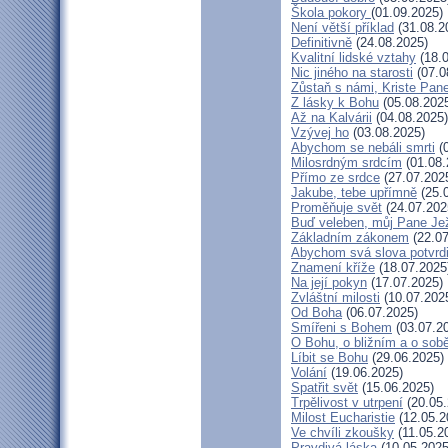
Škola pokory
(01.09.2025)
Není větší příklad
(31.08.2
Definitivně
(24.08.2025)
Kvalitní lidské vztahy
(18.0
Nic jiného na starosti
(07.0
Zůstaň s námi, Kriste Pan
Z lásky k Bohu
(05.08.202
Až na Kalvárii
(04.08.2025)
Vzývej ho
(03.08.2025)
Abychom se nebáli smrti
(0
Milosrdným srdcím
(01.08.
Přímo ze srdce
(27.07.202
Jakube, tebe upřímně
(25.
Proměňuje svět
(24.07.202
Buď veleben, můj Pane Jež
Základním zákonem
(22.07
Abychom svá slova potvrdi
Znamení kříže
(18.07.2025
Na její pokyn
(17.07.2025)
Zvláštní milosti
(10.07.202
Od Boha
(06.07.2025)
Smířeni s Bohem
(03.07.2
O Bohu, o bližním a o sob
Líbit se Bohu
(29.06.2025)
Volání
(19.06.2025)
Spatřit svět
(15.06.2025)
Trpělivost v utrpení
(20.05.
Milost Eucharistie
(12.05.2
Ve chvíli zkoušky
(11.05.2
Pravdivá láska
(10.05.2025