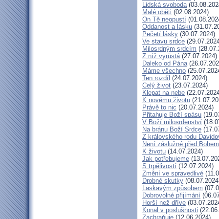
Lidská svoboda
(03.08.202
Malé oběti
(02.08.2024)
On Tě neopustí
(01.08.202
Oddanost a lásku
(31.07.2
Pečetí lásky
(30.07.2024)
Ve stavu srdce
(29.07.2024
Milosrdným srdcím
(28.07.
Z níž vyrůstá
(27.07.2024)
Daleko od Pána
(26.07.202
Máme všechno
(25.07.202
Ten rozdíl
(24.07.2024)
Celý život
(23.07.2024)
Klepat na nebe
(22.07.2024
K novému životu
(21.07.20
Právě to nic
(20.07.2024)
Přitahuje Boží spásu
(19.0
V Boží milosrdenství
(18.0
Na bránu Boží Srdce
(17.0
Z královského rodu Davido
Není záslužné před Bohem
K životu
(14.07.2024)
Jak potřebujeme
(13.07.20
S trpělivostí
(12.07.2024)
Změní ve spravedlivé
(11.0
Drobné skutky
(08.07.2024
Laskavým způsobem
(07.0
Dobrovolné přijímání
(06.07
Horší než dříve
(03.07.202
Konal v poslušnosti
(22.06
Zachraňuje
(12.06.2024)