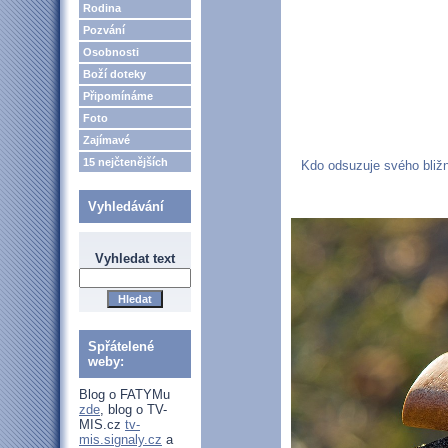
Rodina
Pozvání
Osobnosti
Boží doteky
Připomínáme
Foto
Zajímavé
15 nejčtenějších
Kdo odsuzuje svého bližn
Vyhledávání
Vyhledat text
Spřátelené
weby:
Blog o FATYMu
zde
, blog o TV-
MIS.cz
tv-
mis.signaly.cz
a