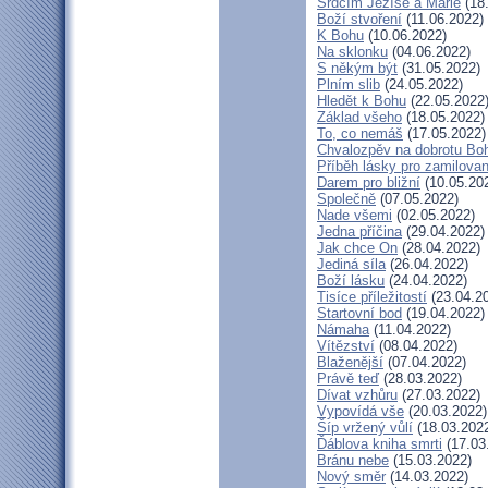
Srdcím Ježíše a Marie
(18
Boží stvoření
(11.06.2022)
K Bohu
(10.06.2022)
Na sklonku
(04.06.2022)
S někým být
(31.05.2022)
Plním slib
(24.05.2022)
Hledět k Bohu
(22.05.2022
Základ všeho
(18.05.2022)
To, co nemáš
(17.05.2022)
Chvalozpěv na dobrotu Bo
Příběh lásky pro zamilova
Darem pro bližní
(10.05.20
Společně
(07.05.2022)
Nade všemi
(02.05.2022)
Jedna příčina
(29.04.2022)
Jak chce On
(28.04.2022)
Jediná síla
(26.04.2022)
Boží lásku
(24.04.2022)
Tisíce příležitostí
(23.04.2
Startovní bod
(19.04.2022)
Námaha
(11.04.2022)
Vítězství
(08.04.2022)
Blaženější
(07.04.2022)
Právě teď
(28.03.2022)
Dívat vzhůru
(27.03.2022)
Vypovídá vše
(20.03.2022)
Šíp vržený vůlí
(18.03.202
Ďáblova kniha smrti
(17.03
Bránu nebe
(15.03.2022)
Nový směr
(14.03.2022)