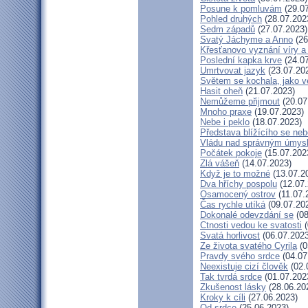
Posune k pomluvám
(29.07
Pohled druhých
(28.07.202
Sedm západů
(27.07.2023)
Svatý Jáchyme a Anno
(26
Křesťanovo vyznání víry a
Poslední kapka krve
(24.07
Umrtvovat jazyk
(23.07.20
Světem se kochala, jako ve
Hasit oheň
(21.07.2023)
Nemůžeme přijmout
(20.07
Mnoho praxe
(19.07.2023)
Nebe i peklo
(18.07.2023)
Představa blížícího se neb
Vládu nad správným úmys
Počátek pokoje
(15.07.202
Zlá vášeň
(14.07.2023)
Když je to možné
(13.07.2
Dva hříchy pospolu
(12.07.
Osamocený ostrov
(11.07.
Čas rychle utíká
(09.07.20
Dokonalé odevzdání se
(08
Ctnosti vedou ke svatosti
(
Svatá horlivost
(06.07.2023
Ze života svatého Cyrila
(0
Pravdy svého srdce
(04.07
Neexistuje cizí člověk
(02.
Tak tvrdá srdce
(01.07.202
Zkušenost lásky
(28.06.20
Kroky k cíli
(27.06.2023)
Od srdce
(25.06.2023)