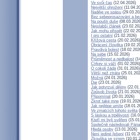
Ve svůj čas
(12.04.2026)
Největší ohrožení
(11.04.2
Naděje ve spásu
(29.03.20
Bez sebeprosazování a bez
Na poušti duše
(08.03.2026
Nejslabší článek
(23.02.20
Jak mohu přispět
(22.02.20
I pro ostatní
(21.02.2026)
Křížová cesta
(20.02.2026)
Obrácení člověka
(19.02.2
Pravdivá bolest
(18.02.202
Na sebe
(15.02.2026)
Průměrnost a nedbalost
(14
Církev si váží
(01.02.2026)
O cokoli žádá
(31.01.2026)
Větší než ztráta
(25.01.202
Možná
(24.01.2026)
Dar
(23.01.2026)
Jak potvrzují dějiny
(22.01
Způsob života
(21.01.2026
Připomínat
(20.01.2026)
Zkroť také mne
(19.01.202
Jak nejlépe umíte
(18.01.2
Ve zmatcích tohoto světa
(
S láskou a trpělivostí
(16.0
Kteří mi byli svěřeni
(15.01
Společně následovali Pána
Hledá osoby
(13.01.2026)
Není jediné řešení
(11.01.2
Zkouška se sýrem
(10.01.