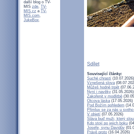
další blog o TV-
MIS
zde
,
TV-
MIS.cz
a
TV-
MIS.com
,
JukeBox
.
Sdílet
Související články:
Suché chrastí
(10.07.2026)
Vznešená slova
(08.07.202
Můžeš hodně trpět
(07.06.
Nyní i navěky
(31.05.2026)
Zakořenit v modlitbě
(30.05
Otcova láska
(17.05.2026)
Pod Božím pohledem
(14.0
Přimluv se za nás u svéh
V objetí
(07.05.2026)
Sláva buď muži, který slou
Kdo stojí po jejich boku
(04
Josefe, synu Davidův
(01.
Právě proto
(16.04.2026)