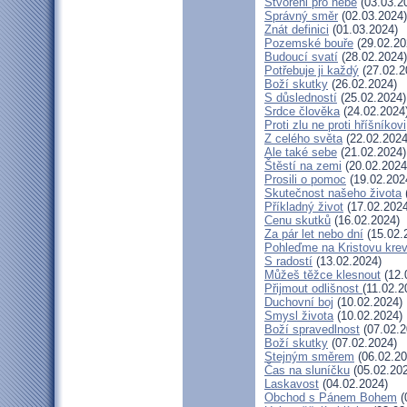
Stvořeni pro nebe
(03.03.2
Správný směr
(02.03.2024)
Znát definici
(01.03.2024)
Pozemské bouře
(29.02.20
Budoucí svatí
(28.02.2024)
Potřebuje ji každý
(27.02.2
Boží skutky
(26.02.2024)
S důsledností
(25.02.2024)
Srdce člověka
(24.02.2024
Proti zlu ne proti hříšníkovi
Z celého světa
(22.02.2024
Ale také sebe
(21.02.2024)
Štěstí na zemi
(20.02.2024
Prosili o pomoc
(19.02.202
Skutečnost našeho života
Příkladný život
(17.02.2024
Cenu skutků
(16.02.2024)
Za pár let nebo dní
(15.02.
Pohleďme na Kristovu kre
S radostí
(13.02.2024)
Můžeš těžce klesnout
(12.
Přijmout odlišnost
(11.02.2
Duchovní boj
(10.02.2024)
Smysl života
(10.02.2024)
Boží spravedlnost
(07.02.2
Boží skutky
(07.02.2024)
Stejným směrem
(06.02.20
Čas na sluníčku
(05.02.20
Laskavost
(04.02.2024)
Obchod s Pánem Bohem
(