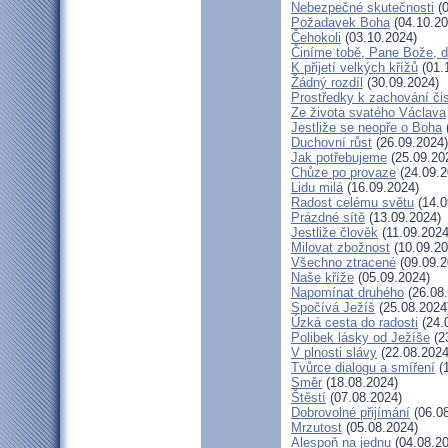
Nebezpečné skutečnosti
(0
Požadavek Boha
(04.10.20
Čehokoli
(03.10.2024)
Činíme tobě, Pane Bože, d
K přijetí velkých křížů
(01.
Žádný rozdíl
(30.09.2024)
Prostředky k zachování čis
Ze života svatého Václava
Jestliže se neopře o Boha
Duchovní růst
(26.09.2024)
Jak potřebujeme
(25.09.20
Chůze po provaze
(24.09.2
Lidu milá
(16.09.2024)
Radost celému světu
(14.0
Prázdné sítě
(13.09.2024)
Jestliže člověk
(11.09.2024
Milovat zbožnost
(10.09.20
Všechno ztracené
(09.09.2
Naše kříže
(05.09.2024)
Napomínat druhého
(26.08
Spočívá Ježíš
(25.08.2024
Úzká cesta do radosti
(24.
Polibek lásky od Ježíše
(2
V plnosti slávy
(22.08.2024
Tvůrce dialogu a smíření
(1
Směr
(18.08.2024)
Štěstí
(07.08.2024)
Dobrovolné přijímání
(06.08
Mrzutost
(05.08.2024)
Alespoň na jednu
(04.08.20