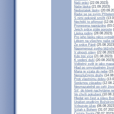
Naši práci
(22.09.2023)
Naše láska
(21.09.2023)
Nedostatek lásky
(20.09.2
Raduj se se svým Přítele
S nimi pokojně smířit
(13.0
Nechtějí to přijmout
(12.09
Pronesena naprázdno
(03.
Jejich srdce stále poroste
(
Láska rodiny
(28.08.2023)
Pro jeho lásku něco vytrpě
Lékem na všechny naše r
Ze srdce Páně
(25.08.2023
Napomenout svého bližníh
V plnosti slávy
(22.08.2023
Kdo trpí více
(21.08.2023)
K vedení duší
(20.08.2023)
Viditelný svět je jako mapa
Hlad po smysluplném živo
Maria je vzata do nebe
(15
Nerozlučnými druhy
(14.08
Proti vlastnímu dobru
(13.0
Správnou zásadou
(12.08.
Nesmazatelně po celý živo
Síť, do které nachytáme ne
Ve chvíli pokušení
(10.08.
Hledat jen čest a slávu Bo
Unášen prudkým Božským
Vzbuzuje úžas
(06.08.2023
Vztah s Bohem
(31.07.202
Čistota života
(30.07.2023)