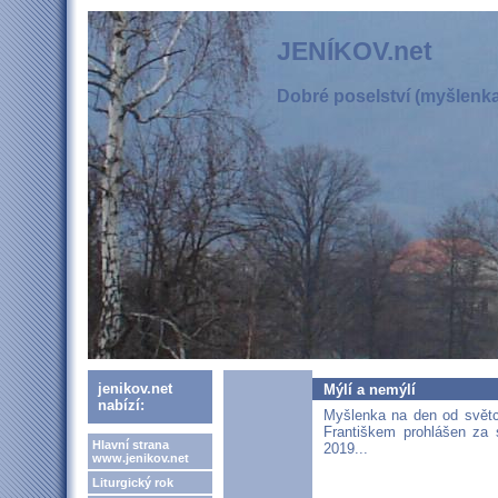
JENÍKOV.net
Dobré poselství (myšlenka,
jenikov.net
Mýlí a nemýlí
nabízí:
Myšlenka na den od světc
Františkem prohlášen za 
Hlavní strana
2019...
www.jenikov.net
Liturgický rok