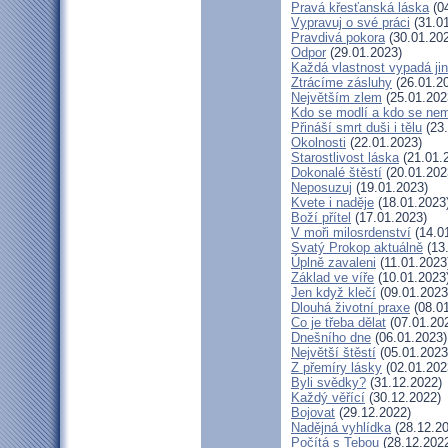
Pravá křesťanská láska
(04
Vypravuj o své práci
(31.01
Pravdivá pokora
(30.01.20
Odpor
(29.01.2023)
Každá vlastnost vypadá ji
Ztrácíme zásluhy
(26.01.2
Největším zlem
(25.01.202
Kdo se modlí a kdo se nem
Přináší smrt duši i tělu
(23.
Okolnosti
(22.01.2023)
Starostlivost láska
(21.01.
Dokonalé štěstí
(20.01.202
Neposuzuj
(19.01.2023)
Kvete i naděje
(18.01.2023
Boží přítel
(17.01.2023)
V moři milosrdenství
(14.0
Svatý Prokop aktuálně
(13
Úplně zavaleni
(11.01.2023
Základ ve víře
(10.01.2023
Jen když klečí
(09.01.2023
Dlouhá životní praxe
(08.01
Co je třeba dělat
(07.01.20
Dnešního dne
(06.01.2023)
Největší štěstí
(05.01.2023
Z přemíry lásky
(02.01.202
Byli svědky?
(31.12.2022)
Každý věřící
(30.12.2022)
Bojovat
(29.12.2022)
Nadějná vyhlídka
(28.12.20
Počítá s Tebou
(28.12.202