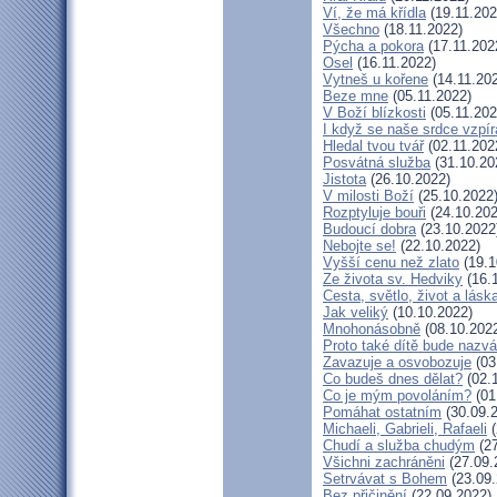
Ví, že má křídla
(19.11.202
Všechno
(18.11.2022)
Pýcha a pokora
(17.11.202
Osel
(16.11.2022)
Vytneš u kořene
(14.11.20
Beze mne
(05.11.2022)
V Boží blízkosti
(05.11.202
I když se naše srdce vzpír
Hledal tvou tvář
(02.11.202
Posvátná služba
(31.10.20
Jistota
(26.10.2022)
V milosti Boží
(25.10.2022
Rozptyluje bouři
(24.10.202
Budoucí dobra
(23.10.2022
Nebojte se!
(22.10.2022)
Vyšší cenu než zlato
(19.1
Ze života sv. Hedviky
(16.
Cesta, světlo, život a lásk
Jak veliký
(10.10.2022)
Mnohonásobně
(08.10.202
Proto také dítě bude nazv
Zavazuje a osvobozuje
(03
Co budeš dnes dělat?
(02.
Co je mým povoláním?
(01
Pomáhat ostatním
(30.09.
Michaeli, Gabrieli, Rafaeli
(
Chudí a služba chudým
(27
Všichni zachráněni
(27.09.
Setrvávat s Bohem
(23.09.
Bez přičinění
(22.09.2022)