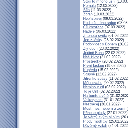
Stojí to mnoho úsilí
(13.03
Pomalu
(12.03.2022)
Síla
(11.03.2022)
Zbraň
(10.03.2022)
Nepřispívej
(09.03.2022)
Podle čistého srdce
(08.03
Cíl křesťana
(07.03.2022)
Naděje
(06.03.2022)
Z tohoto světa
(01.03.2022
Jen z lásky
(28.02.2022)
Podobnost s Bohem
(26.02
Zlý duch
(23.02.2022)
Jedině Boha
(22.02.2022)
Náš život
(21.02.2022)
Prostředky
(20.02.2022)
První láskou
(19.02.2022)
Kupředu
(15.02.2022)
Stupně
(12.02.2022)
Jitřenko spásy
(11.02.2022
Měj odvahu
(09.02.2022)
Neminout cíl
(03.02.2022)
To je On!
(02.02.2022)
Na tomto světě
(01.02.202
Velkorysost
(31.01.2022)
Neztrácej
(30.01.2022)
Most mezi nebem a zemí
(
Přinese plody
(27.01.2022)
Je věrný svým slibům
(26.
Plody modlitby
(25.01.2022
Důvěrný vztah
(24.01.2022