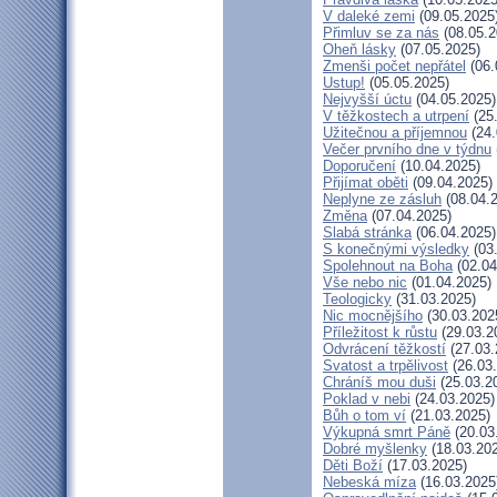
V daleké zemi
(09.05.2025
Přimluv se za nás
(08.05.2
Oheň lásky
(07.05.2025)
Zmenši počet nepřátel
(06.
Ustup!
(05.05.2025)
Nejvyšší úctu
(04.05.2025)
V těžkostech a utrpení
(25
Užitečnou a příjemnou
(24.
Večer prvního dne v týdnu
Doporučení
(10.04.2025)
Přijímat oběti
(09.04.2025)
Neplyne ze zásluh
(08.04.
Změna
(07.04.2025)
Slabá stránka
(06.04.2025)
S konečnými výsledky
(03
Spolehnout na Boha
(02.04
Vše nebo nic
(01.04.2025)
Teologicky
(31.03.2025)
Nic mocnějšího
(30.03.202
Příležitost k růstu
(29.03.2
Odvrácení těžkostí
(27.03.
Svatost a trpělivost
(26.03
Chráníš mou duši
(25.03.2
Poklad v nebi
(24.03.2025)
Bůh o tom ví
(21.03.2025)
Výkupná smrt Páně
(20.03
Dobré myšlenky
(18.03.20
Děti Boží
(17.03.2025)
Nebeská míza
(16.03.2025