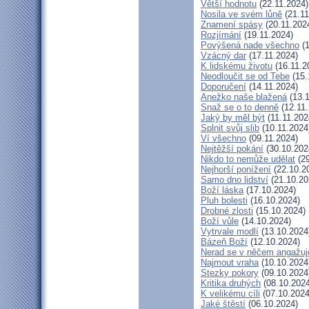
Větší hodnotu
(22.11.2024)
Nosila ve svém lůně
(21.11
Znamení spásy
(20.11.202
Rozjímání
(19.11.2024)
Povýšená nade všechno
(1
Vzácný dar
(17.11.2024)
K lidskému životu
(16.11.2
Neodloučit se od Tebe
(15.
Doporučení
(14.11.2024)
Anežko naše blažená
(13.1
Snaž se o to denně
(12.11.
Jaký by měl být
(11.11.202
Splnit svůj slib
(10.11.2024
Ví všechno
(09.11.2024)
Nejtěžší pokání
(30.10.202
Nikdo to nemůže udělat
(29
Nejhorší ponížení
(22.10.2
Samo dno lidství
(21.10.20
Boží láska
(17.10.2024)
Pluh bolesti
(16.10.2024)
Drobné zlosti
(15.10.2024)
Boží vůle
(14.10.2024)
Vytrvale modlí
(13.10.2024
Bázeň Boží
(12.10.2024)
Nerad se v něčem angažuj
Najmout vraha
(10.10.2024
Stezky pokory
(09.10.2024
Kritika druhých
(08.10.2024
K velikému cíli
(07.10.2024
Jaké štěstí
(06.10.2024)