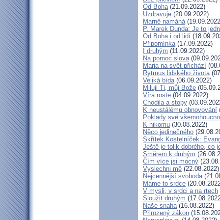
Od Boha
(21.09.2022)
Uzdravuje
(20.09.2022)
Marně namáhá
(19.09.2022
P. Marek Dunda: Je to jedn
Od Boha i od lidí
(18.09.20
Připomínka
(17.09.2022)
I druhým
(11.09.2022)
Na pomoc slova
(09.09.20
Maria na svět přichází
(08.
Rytmus lidského života
(07
Veliká bída
(06.09.2022)
Miluji Ti, můj Bože
(05.09.
Víra roste
(04.09.2022)
Chodila a stopy
(03.09.202
K neustálému obnovování
Poklady své všemohoucno
K nikomu
(30.08.2022)
Něco jedinečného
(29.08.2
Skřítek Kostelníček: Evang
Ještě je tolik dobrého, co 
Směrem k druhým
(26.08.
Čím více jsi mocný
(23.08
Vyslechni mě
(22.08.2022)
Nejcennější svoboda
(21.0
Máme to srdce
(20.08.2022
V mysli, v srdci a na rtech
Sloužit druhým
(17.08.2022
Naše snaha
(16.08.2022)
Přirozený zákon
(15.08.20