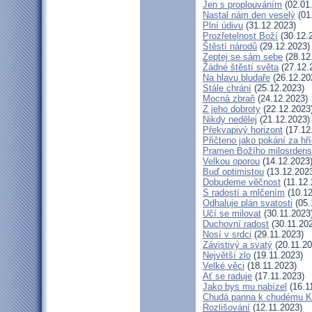
Jen s proplouváním
(02.01
Nastal nám den veselý
(01
Plní údivu
(31.12.2023)
Prozřetelnost Boží
(30.12.
Štěstí národů
(29.12.2023)
Zeptej se sám sebe
(28.12
Žádné štěstí světa
(27.12.
Na hlavu bludaře
(26.12.20
Stále chrání
(25.12.2023)
Mocná zbraň
(24.12.2023)
Z jeho dobroty
(22.12.2023
Nikdy nedělej
(21.12.2023)
Překvapivý horizont
(17.12
Přičteno jako pokání za hř
Pramen Božího milosrdens
Velkou oporou
(14.12.2023
Buď optimistou
(13.12.202
Dobudeme věčnost
(11.12.
S radostí a mlčením
(10.12
Odhaluje plán svatosti
(05.
Učí se milovat
(30.11.2023
Duchovní radost
(30.11.20
Nosí v srdci
(29.11.2023)
Závistivý a svatý
(20.11.20
Největší zlo
(19.11.2023)
Velké věci
(18.11.2023)
Ať se raduje
(17.11.2023)
Jako bys mu nabízel
(16.1
Chudá panna k chudému Kr
Rozlišování
(12.11.2023)