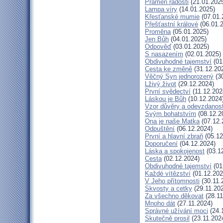
Pramen radosti
(21.01.202
Lampa víry
(14.01.2025)
Křesťanské mumie
(07.01.
Přešťastní králové
(06.01.
Proměna
(05.01.2025)
Jen Bůh
(04.01.2025)
Odpověď
(03.01.2025)
S nasazením
(02.01.2025)
Obdivuhodné tajemství
(01
Cesta ke změně
(31.12.20
Věčný Syn jednorozený
(30
Lživý život
(29.12.2024)
První svědectví
(11.12.202
Láskou je Bůh
(10.12.2024
Vzor důvěry a odevzdanost
Svým bohatstvím
(08.12.2
Ona je naše Matka
(07.12.
Odpuštění
(06.12.2024)
První a hlavní zbraň
(05.12
Doporučení
(04.12.2024)
Láska a spokojenost
(03.1
Cesta
(02.12.2024)
Obdivuhodné tajemství
(01
Každé vítězství
(01.12.202
V Jeho přítomnosti
(30.11.
Skvosty a cetky
(29.11.20
Za všechno děkovat
(28.11
Mnoho dát
(27.11.2024)
Správné užívání moci
(24.
Skutečně prosil
(23.11.202