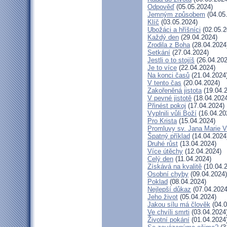
Odpověď
(05.05.2024)
Jemným způsobem
(04.05
Klíč
(03.05.2024)
Ubožáci a hříšníci
(02.05.2
Každý den
(29.04.2024)
Zrodila z Boha
(28.04.2024
Setkání
(27.04.2024)
Jestli o to stojíš
(26.04.202
Je to více
(22.04.2024)
Na konci časů
(21.04.2024
V tento čas
(20.04.2024)
Zakořeněná jistota
(19.04.
V pevné jistotě
(18.04.2024
Přinést pokoj
(17.04.2024)
Vyplnili vůli Boží
(16.04.20
Pro Krista
(15.04.2024)
Promluvy sv. Jana Marie Vi
Špatný příklad
(14.04.2024
Druhé růst
(13.04.2024)
Více útěchy
(12.04.2024)
Celý den
(11.04.2024)
Získává na kvalitě
(10.04.
Osobní chyby
(09.04.2024)
Poklad
(08.04.2024)
Nejlepší důkaz
(07.04.2024
Jeho život
(05.04.2024)
Jakou sílu má člověk
(04.0
Ve chvíli smrti
(03.04.2024
Životní pokání
(01.04.2024