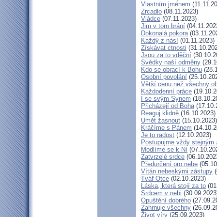
Vlastním jménem
(11.11.2
Zrcadlo
(08.11.2023)
Vládce
(07.11.2023)
Jim v tom brání
(04.11.202
Dokonalá pokora
(03.11.20
Každý z nás!
(01.11.2023)
Získávat ctnosti
(31.10.20
Jsou za to vděční
(30.10.2
Svědky naší odměny
(29.1
Kdo se obrací k Bohu
(28.
Osobní povolání
(25.10.20
Větší cenu než všechny ob
Každodenní práce
(19.10.2
I se svým Synem
(18.10.2
Přicházejí od Boha
(17.10.
Reaguj klidně
(16.10.2023)
Umět žasnout
(15.10.2023)
Kráčíme s Pánem
(14.10.2
Je to radost
(12.10.2023)
Postupujme vždy stejným
Modlíme se k Ní
(07.10.20
Zatvrzelé srdce
(06.10.202
Předurčení pro nebe
(05.10
Vítán nebeskými zástupy
(
Tvář Otce
(02.10.2023)
Láska, která stojí za to
(01
Srdcem v nebi
(30.09.2023
Opuštění dobrého
(27.09.2
Zahrnuje všechny
(26.09.2
Život víry
(25.09.2023)