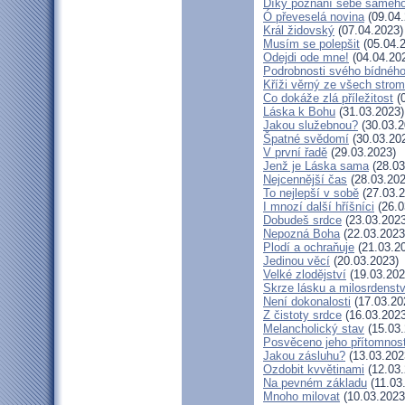
Díky poznání sebe saméh
Ó převeselá novina
(09.04.
Král židovský
(07.04.2023)
Musím se polepšit
(05.04.
Odejdi ode mne!
(04.04.20
Podrobnosti svého bídného
Kříži věrný ze všech stro
Co dokáže zlá příležitost
(0
Láska k Bohu
(31.03.2023)
Jakou služebnou?
(30.03.2
Špatné svědomí
(30.03.20
V první řadě
(29.03.2023)
Jenž je Láska sama
(28.03
Nejcennější čas
(28.03.202
To nejlepší v sobě
(27.03.2
I mnozí další hříšníci
(26.0
Dobudeš srdce
(23.03.2023
Nepozná Boha
(22.03.2023
Plodí a ochraňuje
(21.03.2
Jedinou věcí
(20.03.2023)
Velké zlodějství
(19.03.202
Skrze lásku a milosrdenstv
Není dokonalosti
(17.03.20
Z čistoty srdce
(16.03.2023
Melancholický stav
(15.03.
Posvěceno jeho přítomnost
Jakou zásluhu?
(13.03.202
Ozdobit kvvětinami
(12.03.
Na pevném základu
(11.03
Mnoho milovat
(10.03.2023