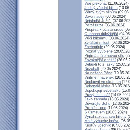
Vše překonat
(11.06.2024)
Jediný všední hřích
(10.06
Věrný svým slibům
(09.06.
Dává naději
(08.06.2024)
Nejsladší Ježíši
(07.06.202
Po zásluze
(06.06.2024)
Přispívá k očistě srdce
(05
O mnoho důležitější
(04.06
Vůči bližnímu
(03.06.2024)
Zvláštní milosti
(02.06.202
Zachraňuje
(29.05.2024)
Poznat vyvolené
(28.05.20
Přijímá stále novou sílu
(27
Závažnější a těžší
(26.05.
Děláš-li to z lásky
(25.05.2
Nezahálí
(20.05.2024)
Na našeho Pána
(19.05.20
Vnitřně i navenek
(18.05.2
Neobjevil ve skutcích
(17.0
Dokonalá láska
(16.05.202
Uspokojují sebelásku
(15.0
Pravý misionář
(14.05.2024
Jako zahrada
(13.05.2024)
Důvěřujte Bohu
(12.05.202
Pro křesťana
(11.05.2024)
S úsměvem
(10.05.2024)
Vynahrazovat své hříchy
(
Malé výbuchy hněvu
(08.0
Kristův učedník
(07.05.202
Rada do života
(06.05.2024