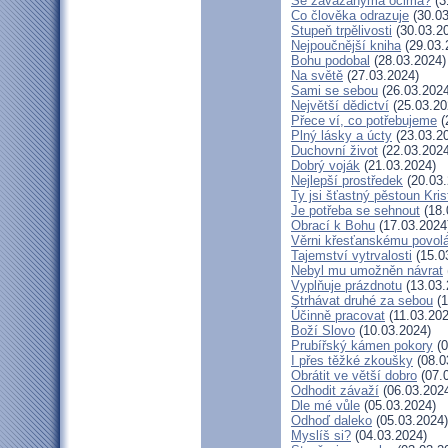
Se zavázanýma očima?
(3
Co člověka odrazuje
(30.03
Stupeň trpělivosti
(30.03.2
Nejpoučnější kniha
(29.03.
Bohu podobal
(28.03.2024)
Na světě
(27.03.2024)
Sami se sebou
(26.03.2024
Největší dědictví
(25.03.20
Přece ví, co potřebujeme
(
Plný lásky a úcty
(23.03.2
Duchovní život
(22.03.2024
Dobrý voják
(21.03.2024)
Nejlepší prostředek
(20.03.
Ty jsi šťastný pěstoun Kri
Je potřeba se sehnout
(18.
Obrací k Bohu
(17.03.2024
Věrni křesťanskému povol
Tajemství vytrvalosti
(15.0
Nebyl mu umožněn návrat
Vyplňuje prázdnotu
(13.03.
Strhávat druhé za sebou
(1
Účinně pracovat
(11.03.202
Boží Slovo
(10.03.2024)
Prubířský kámen pokory
(0
I přes těžké zkoušky
(08.0
Obrátit ve větší dobro
(07.
Odhodit závaží
(06.03.202
Dle mé vůle
(05.03.2024)
Odhoď daleko
(05.03.2024)
Myslíš si?
(04.03.2024)