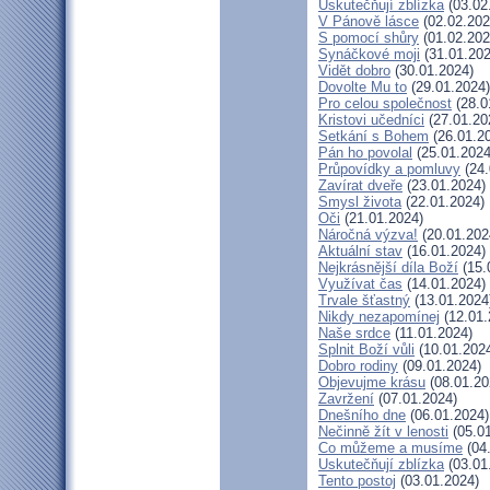
Uskutečňují zblízka
(03.02
V Pánově lásce
(02.02.202
S pomocí shůry
(01.02.202
Synáčkové moji
(31.01.202
Vidět dobro
(30.01.2024)
Dovolte Mu to
(29.01.2024)
Pro celou společnost
(28.0
Kristovi učedníci
(27.01.20
Setkání s Bohem
(26.01.2
Pán ho povolal
(25.01.2024
Průpovídky a pomluvy
(24.
Zavírat dveře
(23.01.2024)
Smysl života
(22.01.2024)
Oči
(21.01.2024)
Náročná výzva!
(20.01.202
Aktuální stav
(16.01.2024)
Nejkrásnější díla Boží
(15.
Využívat čas
(14.01.2024)
Trvale šťastný
(13.01.2024
Nikdy nezapomínej
(12.01.
Naše srdce
(11.01.2024)
Splnit Boží vůli
(10.01.202
Dobro rodiny
(09.01.2024)
Objevujme krásu
(08.01.20
Zavržení
(07.01.2024)
Dnešního dne
(06.01.2024)
Nečinně žít v lenosti
(05.01
Co můžeme a musíme
(04
Uskutečňují zblízka
(03.01
Tento postoj
(03.01.2024)